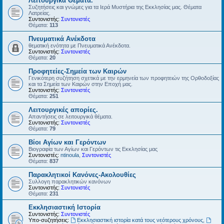
Λειτουργικά Θέματα.
Συζητήσεις και γνώμες για τα Ιερά Μυστήρια της Εκκλησίας μας. Θέματα
Λατρείας.
Συντονιστής:
Συντονιστές
Θέματα:
113
Πνευματικά Ανέκδοτα
θεματική ενότητα με Πνευματικά Ανέκδοτα.
Συντονιστής:
Συντονιστές
Θέματα:
20
Προφητείες-Σημεία των Καιρών
Γενικότερη συζήτηση σχετικά με την ερμηνεία των προφητειών της Ορθοδοξίας
και τα Σημεία των Καιρών στην Εποχή μας.
Συντονιστής:
Συντονιστές
Θέματα:
251
Λειτουργικές απορίες.
Απαντήσεις σε λειτουργικά θέματα.
Συντονιστής:
Συντονιστές
Θέματα:
79
Βίοι Αγίων και Γερόντων
Βιογραφία των Αγίων και Γερόντων τις Εκκλησίας μας
Συντονιστές:
ntinoula
,
Συντονιστές
Θέματα:
837
Παρακλητικοί Κανόνες-Ακολουθίες
Συλλογη παρακλητικών κανόνων
Συντονιστής:
Συντονιστές
Θέματα:
231
Εκκλησιαστική Ιστορία
Συντονιστής:
Συντονιστές
Υπο-συζητήσεις:
Εκκλησιαστική ιστορία κατά τους νεότερους χρόνους
,