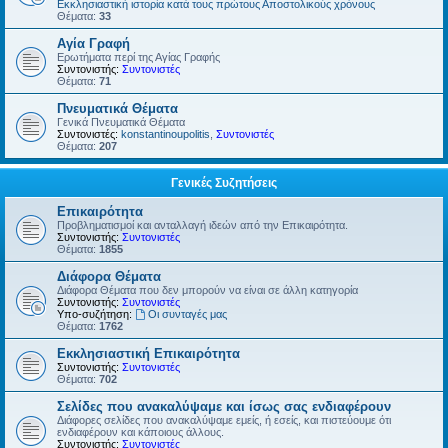
Εκκλησιαστική ιστορία κατά τους πρώτους Αποστολικούς χρόνους
Θέματα:
33
Αγία Γραφή
Ερωτήματα περί της Αγίας Γραφής
Συντονιστής:
Συντονιστές
Θέματα:
71
Πνευματικά Θέματα
Γενικά Πνευματικά Θέματα
Συντονιστές:
konstantinoupolitis
,
Συντονιστές
Θέματα:
207
Γενικές Συζητήσεις
Επικαιρότητα
Προβληματισμοί και ανταλλαγή ιδεών από την Επικαιρότητα.
Συντονιστής:
Συντονιστές
Θέματα:
1855
Διάφορα Θέματα
Διάφορα Θέματα που δεν μπορούν να είναι σε άλλη κατηγορία
Συντονιστής:
Συντονιστές
Υπο-συζήτηση:
Οι συνταγές μας
Θέματα:
1762
Εκκλησιαστική Επικαιρότητα
Συντονιστής:
Συντονιστές
Θέματα:
702
Σελίδες που ανακαλύψαμε και ίσως σας ενδιαφέρουν
Διάφορες σελίδες που ανακαλύψαμε εμείς, ή εσείς, και πιστεύουμε ότι
ενδιαφέρουν και κάποιους άλλους.
Συντονιστής:
Συντονιστές