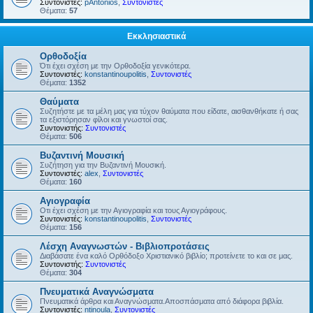
Συντονιστές:
pAntonios
,
Συντονιστές
Θέματα:
57
Εκκλησιαστικά
Ορθοδοξία
Ότι έχει σχέση με την Ορθοδοξία γενικότερα.
Συντονιστές:
konstantinoupolitis
,
Συντονιστές
Θέματα:
1352
Θαύματα
Συζητήστε με τα μέλη μας για τύχον θαύματα που είδατε, αισθανθήκατε ή σας
τα εξιστόρησαν φίλοι και γνωστοί σας.
Συντονιστής:
Συντονιστές
Θέματα:
506
Βυζαντινή Μουσική
Συζήτηση για την Βυζαντινή Μουσική.
Συντονιστές:
alex
,
Συντονιστές
Θέματα:
160
Αγιογραφία
Οτι έχει σχέση με την Αγιογραφία και τους Αγιογράφους.
Συντονιστές:
konstantinoupolitis
,
Συντονιστές
Θέματα:
156
Λέσχη Αναγνωστών - Βιβλιοπροτάσεις
Διαβάσατε ένα καλό Ορθόδοξο Χριστιανικό βιβλίο; προτείνετε το και σε μας.
Συντονιστής:
Συντονιστές
Θέματα:
304
Πνευματικά Αναγνώσματα
Πνευματικά άρθρα και Αναγνώσματα.Αποσπάσματα από διάφορα βιβλία.
Συντονιστές:
ntinoula
,
Συντονιστές