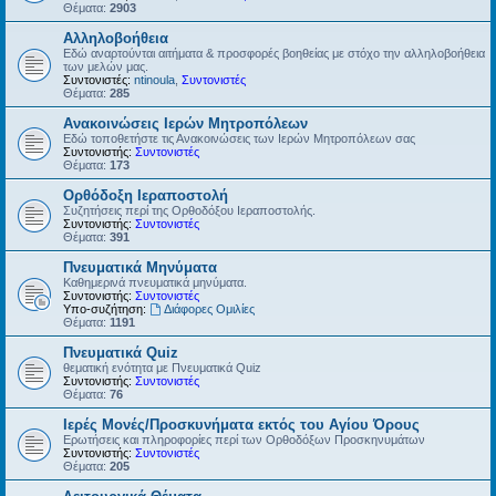
Θέματα:
2903
Αλληλοβοήθεια
Εδώ αναρτούνται αιτήματα & προσφορές βοηθείας με στόχο την αλληλοβοήθεια
των μελών μας.
Συντονιστές:
ntinoula
,
Συντονιστές
Θέματα:
285
Ανακοινώσεις Ιερών Μητροπόλεων
Εδώ τοποθετήστε τις Ανακοινώσεις των Ιερών Μητροπόλεων σας
Συντονιστής:
Συντονιστές
Θέματα:
173
Ορθόδοξη Ιεραποστολή
Συζητήσεις περί της Ορθοδόξου Ιεραποστολής.
Συντονιστής:
Συντονιστές
Θέματα:
391
Πνευματικά Μηνύματα
Καθημερινά πνευματικά μηνύματα.
Συντονιστής:
Συντονιστές
Υπο-συζήτηση:
Διάφορες Ομιλίες
Θέματα:
1191
Πνευματικά Quiz
θεματική ενότητα με Πνευματικά Quiz
Συντονιστής:
Συντονιστές
Θέματα:
76
Ιερές Μονές/Προσκυνήματα εκτός του Αγίου Όρους
Ερωτήσεις και πληροφορίες περί των Ορθοδόξων Προσκηνυμάτων
Συντονιστής:
Συντονιστές
Θέματα:
205