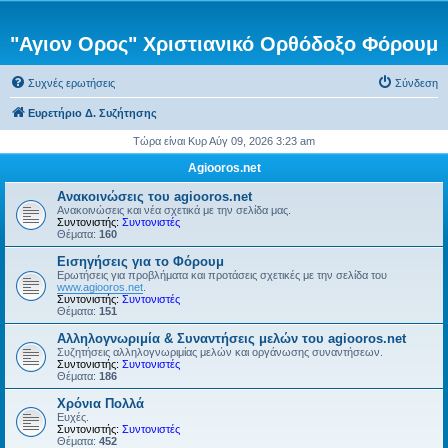
"Αγιον Ορος" Χριστιανικό Ορθόδοξο Φόρουμ
Συχνές ερωτήσεις
Σύνδεση
Ευρετήριο Δ. Συζήτησης
Τώρα είναι Κυρ Αύγ 09, 2026 3:23 am
Agiooros.net
Ανακοινώσεις του agiooros.net
Ανακοινώσεις και νέα σχετικά με την σελίδα μας.
Συντονιστής:
Συντονιστές
Θέματα:
160
Εισηγήσεις για το Φόρουμ
Ερωτήσεις για προβλήματα και προτάσεις σχετικές με την σελίδα του
www.agiooros.net
.
Συντονιστής:
Συντονιστές
Θέματα:
151
Αλληλογνωριμία & Συναντήσεις μελών του agiooros.net
Συζητήσεις αλληλογνωριμίας μελών και οργάνωσης συναντήσεων.
Συντονιστής:
Συντονιστές
Θέματα:
186
Χρόνια Πολλά
Ευχές.
Συντονιστής:
Συντονιστές
Θέματα:
452