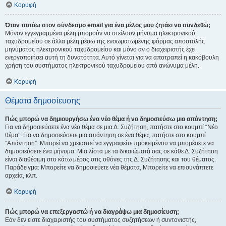
Κορυφή
Όταν πατάω στον σύνδεσμο email για ένα μέλος μου ζητάει να συνδεθώ;
Μόνον εγγεγραμμένα μέλη μπορούν να στείλουν μήνυμα ηλεκτρονικού
ταχυδρομείου σε άλλα μέλη μέσω της ενσωματωμένης φόρμας αποστολής
μηνύματος ηλεκτρονικού ταχυδρομείου και μόνο αν ο διαχειριστής έχει
ενεργοποιήσει αυτή τη δυνατότητα. Αυτό γίνεται για να αποτραπεί η κακόβουλη
χρήση του συστήματος ηλεκτρονικού ταχυδρομείου από ανώνυμα μέλη.
Κορυφή
Θέματα δημοσίευσης
Πώς μπορώ να δημιουργήσω ένα νέο θέμα ή να δημοσιεύσω μια απάντηση;
Για να δημοσιεύσετε ένα νέο θέμα σε μια Δ. Συζήτηση, πατήστε στο κουμπί “Νέο
θέμα”. Για να δημοσιεύσετε μια απάντηση σε ένα θέμα, πατήστε στο κουμπί
“Απάντηση”. Μπορεί να χρειαστεί να εγγραφείτε προκειμένου να μπορέσετε να
δημοσιεύσετε ένα μήνυμα. Μια λίστα με τα δικαιώματά σας σε κάθε Δ. Συζήτηση
είναι διαθέσιμη στο κάτω μέρος στις οθόνες της Δ. Συζήτησης και του θέματος.
Παράδειγμα: Μπορείτε να δημοσιεύετε νέα θέματα, Μπορείτε να επισυνάπτετε
αρχεία, κλπ.
Κορυφή
Πώς μπορώ να επεξεργαστώ ή να διαγράψω μια δημοσίευση;
Εάν δεν είστε διαχειριστής του συστήματος συζητήσεων ή συντονιστής,