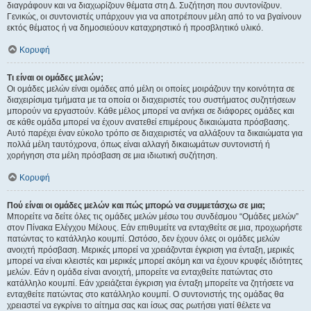
διαγράφουν και να διαχωρίζουν θέματα στη Δ. Συζήτηση που συντονίζουν.
Γενικώς, οι συντονιστές υπάρχουν για να αποτρέπουν μέλη από το να βγαίνουν
εκτός θέματος ή να δημοσιεύουν καταχρηστικό ή προσβλητικό υλικό.
Κορυφή
Τι είναι οι ομάδες μελών;
Οι ομάδες μελών είναι ομάδες από μέλη οι οποίες μοιράζουν την κοινότητα σε
διαχειρίσιμα τμήματα με τα οποία οι διαχειριστές του συστήματος συζητήσεων
μπορούν να εργαστούν. Κάθε μέλος μπορεί να ανήκει σε διάφορες ομάδες και
σε κάθε ομάδα μπορεί να έχουν ανατεθεί επιμέρους δικαιώματα πρόσβασης.
Αυτό παρέχει έναν εύκολο τρόπο σε διαχειριστές να αλλάξουν τα δικαιώματα για
πολλά μέλη ταυτόχρονα, όπως είναι αλλαγή δικαιωμάτων συντονιστή ή
χορήγηση στα μέλη πρόσβαση σε μια ιδιωτική συζήτηση.
Κορυφή
Πού είναι οι ομάδες μελών και πώς μπορώ να συμμετάσχω σε μια;
Μπορείτε να δείτε όλες τις ομάδες μελών μέσω του συνδέσμου “Ομάδες μελών”
στον Πίνακα Ελέγχου Μέλους. Εάν επιθυμείτε να ενταχθείτε σε μια, προχωρήστε
πατώντας το κατάλληλο κουμπί. Ωστόσο, δεν έχουν όλες οι ομάδες μελών
ανοιχτή πρόσβαση. Μερικές μπορεί να χρειάζονται έγκριση για ένταξη, μερικές
μπορεί να είναι κλειστές και μερικές μπορεί ακόμη και να έχουν κρυφές ιδιότητες
μελών. Εάν η ομάδα είναι ανοιχτή, μπορείτε να ενταχθείτε πατώντας στο
κατάλληλο κουμπί. Εάν χρειάζεται έγκριση για ένταξη μπορείτε να ζητήσετε να
ενταχθείτε πατώντας στο κατάλληλο κουμπί. Ο συντονιστής της ομάδας θα
χρειαστεί να εγκρίνει το αίτημα σας και ίσως σας ρωτήσει γιατί θέλετε να