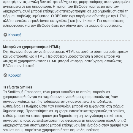
προσφέροντας μεγάλη δυνατότητα ελέγχου της μορφοποίησης σε συγκεκριμένα
αντικείμενα σε μια δημοσίευση. Η χρήση του BBCode χορηγείται από τον
διαχειριστή, αλλά μπορεί επίσης να απενεργοποιηθεί σε μια δημοσίευση από τη
φόρμα υποβολής μηνύματος. Ο BBCode έχει παρόμοια σύνταξη με την HTML,
αλλά οι εντολές περικλείονται σε αγκύλες [ και ] αντί < και >. Για περισσότερες
πληροφορίες για τον BBCode δείτε τον οδηγό από τη φόρμα δημοσίευσης.
Κορυφή
Μπορώ να χρησιμοποιήσω HTML;
Όχι. Δεν είναι δυνατόν να δημοσιεύσετε HTML σε αυτό το σύστημα συζητήσεων
και να αποδοθεί ως HTML. Περισσότερη μορφοποίηση η οποία μπορεί να
διεξαχθεί χρησιμοποιώντας HTML μπορεί να εφαρμοστεί χρησιμοποιώντας
BBCode αντί αυτού.
Κορυφή
Τι είναι τα Smilies;
Τα Smilies, ή Emoticons, είναι μικρά εικονίδια τα οποία μπορούν να
χρησιμοποιηθούν για να εκφράσουν συναίσθημα χρησιμοποιώντας έναν
σύντομο κώδικα, π.χ. :) υποδηλώνει ευτυχισμένος, ενώ :( υποδηλώνει
λυπημένος. Η πλήρης λίστα των εικονιδίων μπορεί να εμφανιστεί στη φόρμα
δημοσίευσης. Προσπαθήστε να μη χρησιμοποιείτε καταχρηστικώς τα smilies,
καθώς μπορεί να καταστήσουν μια δημοσίευση μη αναγνώσιμη και κάποιος
συντονιστής ίσως να επεξεργαστεί ή να αφαιρέσει τη δημοσίευση ολόκληρη. Ο
διαχειριστής του συστήματος μπορεί επίσης να θέσει ένα όριο στον αριθμό των
smilies που μπορείτε να χρησιμοποιήσετε σε μια δημοσίευση.