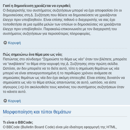
Γιατί η δημοσίευση χρειάζεται να εγκριθεί;
Ο διαχειριστής του συστήματος συζητήσεων μπορεί να έχει αποφασίσει ότι οι
δημοσιεύσεις στη Δ. Συζήτηση που θέλετε να δημοσιεύσετε να χρειάζονται
έλεγχο πριν υποβληθούν. Είναι επίσης πιθανό ο διαχειριστής να σας έχει
τοποθετήσει σε μια ομάδα μελών των οποίων οι δημοσιεύσεις να χρειάζονται
έλεγχο πριν υποβληθούν. Παρακαλώ επικοινωνείτε με τον διαχειριστή του
συστήματος συζητήσεων για περισσότερες πληροφορίες.
Κορυφή
Πώς σημειώνω ένα θέμα μου ως νέο;
Πατώντας στο σύνδεσμο “Σημειώστε το θέμα ως νέο” όταν τον βλέπετε, μπορείτε
να “ανεβάσετε” το θέμα στην κορυφή της Δ. Συζήτησης στην πρώτη σελίδα.
Ωστόσο, αν δεν μπορείτε να το δείτε αυτό, τότε η σημείωση θεμάτων ως νέα
μπορεί να είναι απενεργοποιημένη ή το περιθώριο χρόνου ανάμεσα σε
σημειώσεις θεμάτων ως νέα δεν έχει ακόμη επιτευχθεί. Είναι επίσης δυνατόν να
σημειώσετε ως νέο το θέμα απλώς απαντώντας σε αυτό, ωστόσο, να είστε
σίγουρος (-η) ότι ακολουθείτε τους κανόνες του συστήματος συζητήσεων όταν
το κάνετε αυτό.
Κορυφή
Μορφοποίηση και τύποι θεμάτων
Τι είναι ο BBCode;
Ο BBCode (Bulletin Board Code) είναι μία ιδιαίτερη εφαρμογή της HTML,