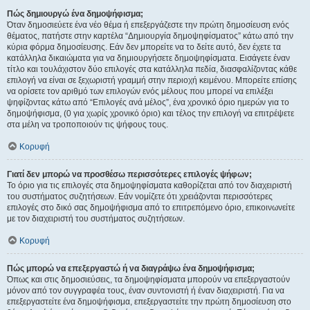
Πώς δημιουργώ ένα δημοψήφισμα;
Όταν δημοσιεύετε ένα νέο θέμα ή επεξεργάζεστε την πρώτη δημοσίευση ενός
θέματος, πατήστε στην καρτέλα “Δημιουργία δημοψηφίσματος” κάτω από την
κύρια φόρμα δημοσίευσης. Εάν δεν μπορείτε να το δείτε αυτό, δεν έχετε τα
κατάλληλα δικαιώματα για να δημιουργήσετε δημοψηφίσματα. Εισάγετε έναν
τίτλο και τουλάχιστον δύο επιλογές στα κατάλληλα πεδία, διασφαλίζοντας κάθε
επιλογή να είναι σε ξεχωριστή γραμμή στην περιοχή κειμένου. Μπορείτε επίσης
να ορίσετε τον αριθμό των επιλογών ενός μέλους που μπορεί να επιλέξει
ψηφίζοντας κάτω από “Επιλογές ανά μέλος”, ένα χρονικό όριο ημερών για το
δημοψήφισμα, (0 για χωρίς χρονικό όριο) και τέλος την επιλογή να επιτρέψετε
στα μέλη να τροποποιούν τις ψήφους τους.
Κορυφή
Γιατί δεν μπορώ να προσθέσω περισσότερες επιλογές ψήφων;
Το όριο για τις επιλογές στα δημοψηφίσματα καθορίζεται από τον διαχειριστή
του συστήματος συζητήσεων. Εάν νομίζετε ότι χρειάζονται περισσότερες
επιλογές στο δικό σας δημοψήφισμα από το επιτρεπόμενο όριο, επικοινωνείτε
με τον διαχειριστή του συστήματος συζητήσεων.
Κορυφή
Πώς μπορώ να επεξεργαστώ ή να διαγράψω ένα δημοψήφισμα;
Όπως και στις δημοσιεύσεις, τα δημοψηφίσματα μπορούν να επεξεργαστούν
μόνον από τον συγγραφέα τους, έναν συντονιστή ή έναν διαχειριστή. Για να
επεξεργαστείτε ένα δημοψήφισμα, επεξεργαστείτε την πρώτη δημοσίευση στο