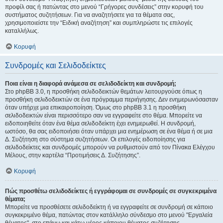
προφίλ σας ή πατώντας στο μενού “Γρήγορες συνδέσεις” στην κορυφή του
συστήματος συζητήσεων. Για να αναζητήσετε για τα θέματα σας,
χρησιμοποιείστε την “Ειδική αναζήτηση” και συμπληρώστε τις επιλογές
καταλλήλως.
Κορυφή
Συνδρομές και Σελιδοδείκτες
Ποια είναι η διαφορά ανάμεσα σε σελιδοδείκτη και συνδρομή;
Στο phpBB 3.0, η προσθήκη σελιδοδεικτών θεμάτων λειτουργούσε όπως η
προσθήκη σελιδοδεικτών σε ένα πρόγραμμα περιήγησης. Δεν ενημερωνόσασταν
όταν υπήρχε μια επικαιροποίηση. Όμως στο phpBB 3.1 η προσθήκη
σελιδοδεικτών είναι περισσότερο σαν να εγγραφείτε στο θέμα. Μπορείτε να
ειδοποιηθείτε όταν ένα θέμα σελιδοδείκτη έχει ενημερωθεί. Η συνδρομή,
ωστόσο, θα σας ειδοποιήσει όταν υπάρχει μια ενημέρωση σε ένα θέμα ή σε μια
Δ. Συζήτηση στο σύστημα συζητήσεων. Οι επιλογές ειδοποίησης για
σελιδοδείκτες και συνδρομές μπορούν να ρυθμιστούν από τον Πίνακα Ελέγχου
Μέλους, στην καρτέλα “Προτιμήσεις Δ. Συζήτησης”.
Κορυφή
Πώς προσθέτω σελιδοδείκτες ή εγγράφομαι σε συνδρομές σε συγκεκριμένα
θέματα;
Μπορείτε να προσθέσετε σελιδοδείκτη ή να εγγραφείτε σε συνδρομή σε κάποιο
συγκεκριμένο θέμα, πατώντας στον κατάλληλο σύνδεσμο στο μενού "Εργαλεία