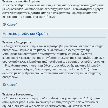
Τι είναι τα εικονίδια θεμάτων;
Τα εικονίδια θεμάτων είναι επιλεγμένες εικόνες από τον συγγραφέα σχετιζόμενες
με δημοσιεύσεις και υποδεικνύουν περιεχόμενό τους. Η δυνατότητα για χρήση
εικονιδίων θεμάτων εξαρτάται από τα δικαιώματα που ορίστηκαν από τον
διαχειριστή του συστήματος συζητήσεων.
Κορυφή
Επίπεδα μελών και Ομάδες
Τι είναι οι Διαχειριστές;
Οι Διαχειριστές είναι μέλη με τον υψηλότερο βαθμό ελέγχου σε όλο το σύστημα
συζητήσεων. Τα μέλη αυτά μπορούν να ελέγχουν όλες τις πτυχές της
λειτουργίας του συστήματος συζητήσεων, συμπεριλαμβανομένων του
καθορισμού δικαιωμάτων, της απαγόρευσης μελών, της δημιουργίας ομάδων ή
συντονιστών, κλπ., εξαρτώνται από τον ιδρυτή του συστήματος συζητήσεων και
τι δικαιώματα αυτός ή αυτή έχει δώσει στους άλλους διαχειριστές. Μπορούν
επίσης να έχουν πλήρεις δυνατότητες συντονιστή σε όλες τις Δ. Συζητήσεις,
ανάλογα με τις ρυθμίσεις που διατυπώνεται από τον ιδρυτή του συστήματος
συζητήσεων.
Κορυφή
Τι είναι οι Συντονιστές;
Οι Συντονιστές είναι μέλη (ή ομάδες μελών) που φροντίζουν τις Δ. Συζητήσεις
από μέρα σε μέρα. Έχουν το δικαίωμα να επεξεργάζονται ή να διαγράφουν
δημοσιεύσεις και να κλειδώνουν, να ξεκλειδώνουν, να μετακινούν, να