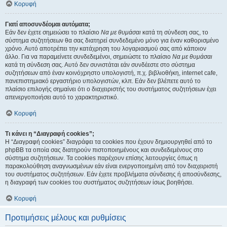
Κορυφή
Γιατί αποσυνδέομαι αυτόματα;
Εάν δεν έχετε σημειώσει το πλαίσιο
Να με θυμάσαι
κατά τη σύνδεση σας, το
σύστημα συζητήσεων θα σας διατηρεί συνδεδεμένο μόνο για έναν καθορισμένο
χρόνο. Αυτό αποτρέπει την κατάχρηση του λογαριασμού σας από κάποιον
άλλο. Για να παραμείνετε συνδεδεμένοι, σημειώστε το πλαίσιο
Να με θυμάσαι
κατά τη σύνδεση σας. Αυτό δεν συνιστάται εάν συνδέεστε στο σύστημα
συζητήσεων από έναν κοινόχρηστο υπολογιστή, π.χ. βιβλιοθήκη, internet cafe,
πανεπιστημιακό εργαστήριο υπολογιστών, κλπ. Εάν δεν βλέπετε αυτό το
πλαίσιο επιλογής σημαίνει ότι ο διαχειριστής του συστήματος συζητήσεων έχει
απενεργοποιήσει αυτό το χαρακτηριστικό.
Κορυφή
Τι κάνει η “Διαγραφή cookies”;
Η “Διαγραφή cookies” διαγράφει τα cookies που έχουν δημιουργηθεί από το
phpBB τα οποία σας διατηρούν πιστοποιημένους και συνδεδεμένους στο
σύστημα συζητήσεων. Τα cookies παρέχουν επίσης λειτουργίες όπως η
παρακολούθηση αναγνωσμένων εάν είναι ενεργοποιημένη από τον διαχειριστή
του συστήματος συζητήσεων. Εάν έχετε προβλήματα σύνδεσης ή αποσύνδεσης,
η διαγραφή των cookies του συστήματος συζητήσεων ίσως βοηθήσει.
Κορυφή
Προτιμήσεις μέλους και ρυθμίσεις