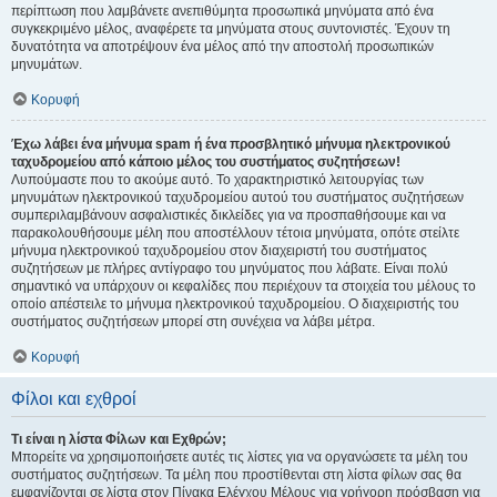
περίπτωση που λαμβάνετε ανεπιθύμητα προσωπικά μηνύματα από ένα
συγκεκριμένο μέλος, αναφέρετε τα μηνύματα στους συντονιστές. Έχουν τη
δυνατότητα να αποτρέψουν ένα μέλος από την αποστολή προσωπικών
μηνυμάτων.
Κορυφή
Έχω λάβει ένα μήνυμα spam ή ένα προσβλητικό μήνυμα ηλεκτρονικού
ταχυδρομείου από κάποιο μέλος του συστήματος συζητήσεων!
Λυπούμαστε που το ακούμε αυτό. Το χαρακτηριστικό λειτουργίας των
μηνυμάτων ηλεκτρονικού ταχυδρομείου αυτού του συστήματος συζητήσεων
συμπεριλαμβάνουν ασφαλιστικές δικλείδες για να προσπαθήσουμε και να
παρακολουθήσουμε μέλη που αποστέλλουν τέτοια μηνύματα, οπότε στείλτε
μήνυμα ηλεκτρονικού ταχυδρομείου στον διαχειριστή του συστήματος
συζητήσεων με πλήρες αντίγραφο του μηνύματος που λάβατε. Είναι πολύ
σημαντικό να υπάρχουν οι κεφαλίδες που περιέχουν τα στοιχεία του μέλους το
οποίο απέστειλε το μήνυμα ηλεκτρονικού ταχυδρομείου. Ο διαχειριστής του
συστήματος συζητήσεων μπορεί στη συνέχεια να λάβει μέτρα.
Κορυφή
Φίλοι και εχθροί
Τι είναι η λίστα Φίλων και Εχθρών;
Μπορείτε να χρησιμοποιήσετε αυτές τις λίστες για να οργανώσετε τα μέλη του
συστήματος συζητήσεων. Τα μέλη που προστίθενται στη λίστα φίλων σας θα
εμφανίζονται σε λίστα στον Πίνακα Ελέγχου Μέλους για γρήγορη πρόσβαση για