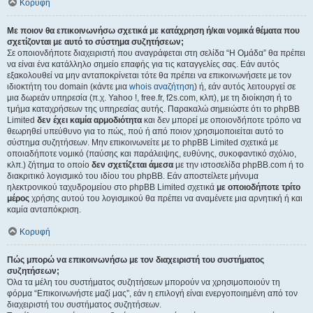
Κορυφή
Με ποιον θα επικοινωνήσω σχετικά με κατάχρηση ή/και νομικά θέματα που
σχετίζονται με αυτό το σύστημα συζητήσεων;
Σε οποιονδήποτε διαχειριστή που αναγράφεται στη σελίδα “Η Ομάδα” θα πρέπει
να είναι ένα κατάλληλο σημείο επαφής για τις καταγγελίες σας. Εάν αυτός
εξακολουθεί να μην ανταποκρίνεται τότε θα πρέπει να επικοινωνήσετε με τον
ιδιοκτήτη του domain (κάντε μια
whois αναζήτηση
) ή, εάν αυτός λειτουργεί σε
μια δωρεάν υπηρεσία (π.χ. Yahoo !, free.fr, f2s.com, κλπ), με τη διοίκηση ή το
τμήμα καταχρήσεων της υπηρεσίας αυτής. Παρακαλώ σημειώστε ότι το phpBB
Limited
δεν έχει καμία αρμοδιότητα
και δεν μπορεί με οποιονδήποτε τρόπο να
θεωρηθεί υπεύθυνο για το πώς, πού ή από ποιον χρησιμοποιείται αυτό το
σύστημα συζητήσεων. Μην επικοινωνείτε με το phpBB Limited σχετικά με
οποιαδήποτε νομικό (παύσης και παράλειψης, ευθύνης, συκοφαντικό σχόλιο,
κλπ.) ζήτημα το οποίο
δεν σχετίζεται άμεσα
με την ιστοσελίδα phpBB.com ή το
διακριτικό λογισμικό του ιδίου του phpBB. Εάν αποστείλετε μήνυμα
ηλεκτρονικού ταχυδρομείου στο phpBB Limited σχετικά
με οποιοδήποτε τρίτο
μέρος
χρήσης αυτού του λογισμικού θα πρέπει να αναμένετε μια αρνητική ή και
καμία ανταπόκριση.
Κορυφή
Πώς μπορώ να επικοινωνήσω με τον διαχειριστή του συστήματος
συζητήσεων;
Όλα τα μέλη του συστήματος συζητήσεων μπορούν να χρησιμοποιούν τη
φόρμα “Επικοινωνήστε μαζί μας”, εάν η επιλογή είναι ενεργοποιημένη από τον
διαχειριστή του συστήματος συζητήσεων.