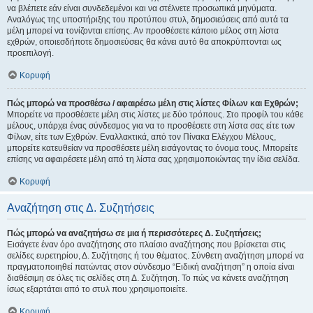
να βλέπετε εάν είναι συνδεδεμένοι και να στέλνετε προσωπικά μηνύματα.
Αναλόγως της υποστήριξης του προτύπου στυλ, δημοσιεύσεις από αυτά τα
μέλη μπορεί να τονίζονται επίσης. Αν προσθέσετε κάποιο μέλος στη λίστα
εχθρών, οποιεσδήποτε δημοσιεύσεις θα κάνει αυτό θα αποκρύπτονται ως
προεπιλογή.
Κορυφή
Πώς μπορώ να προσθέσω / αφαιρέσω μέλη στις λίστες Φίλων και Εχθρών;
Μπορείτε να προσθέσετε μέλη στις λίστες με δύο τρόπους. Στο προφίλ του κάθε
μέλους, υπάρχει ένας σύνδεσμος για να το προσθέσετε στη λίστα σας είτε των
Φίλων, είτε των Εχθρών. Εναλλακτικά, από τον Πίνακα Ελέγχου Μέλους,
μπορείτε κατευθείαν να προσθέσετε μέλη εισάγοντας το όνομα τους. Μπορείτε
επίσης να αφαιρέσετε μέλη από τη λίστα σας χρησιμοποιώντας την ίδια σελίδα.
Κορυφή
Αναζήτηση στις Δ. Συζητήσεις
Πώς μπορώ να αναζητήσω σε μια ή περισσότερες Δ. Συζητήσεις;
Εισάγετε έναν όρο αναζήτησης στο πλαίσιο αναζήτησης που βρίσκεται στις
σελίδες ευρετηρίου, Δ. Συζήτησης ή του θέματος. Σύνθετη αναζήτηση μπορεί να
πραγματοποιηθεί πατώντας στον σύνδεσμο “Ειδική αναζήτηση” η οποία είναι
διαθέσιμη σε όλες τις σελίδες στη Δ. Συζήτηση. Το πώς να κάνετε αναζήτηση
ίσως εξαρτάται από το στυλ που χρησιμοποιείτε.
Κορυφή