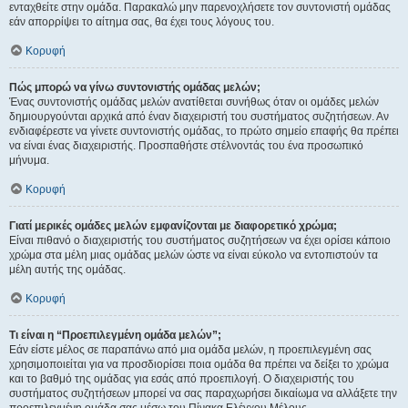
ενταχθείτε στην ομάδα. Παρακαλώ μην παρενοχλήσετε τον συντονιστή ομάδας
εάν απορρίψει το αίτημα σας, θα έχει τους λόγους του.
Κορυφή
Πώς μπορώ να γίνω συντονιστής ομάδας μελών;
Ένας συντονιστής ομάδας μελών ανατίθεται συνήθως όταν οι ομάδες μελών
δημιουργούνται αρχικά από έναν διαχειριστή του συστήματος συζητήσεων. Αν
ενδιαφέρεστε να γίνετε συντονιστής ομάδας, το πρώτο σημείο επαφής θα πρέπει
να είναι ένας διαχειριστής. Προσπαθήστε στέλνοντάς του ένα προσωπικό
μήνυμα.
Κορυφή
Γιατί μερικές ομάδες μελών εμφανίζονται με διαφορετικό χρώμα;
Είναι πιθανό ο διαχειριστής του συστήματος συζητήσεων να έχει ορίσει κάποιο
χρώμα στα μέλη μιας ομάδας μελών ώστε να είναι εύκολο να εντοπιστούν τα
μέλη αυτής της ομάδας.
Κορυφή
Τι είναι η “Προεπιλεγμένη ομάδα μελών”;
Εάν είστε μέλος σε παραπάνω από μια ομάδα μελών, η προεπιλεγμένη σας
χρησιμοποιείται για να προσδιορίσει ποια ομάδα θα πρέπει να δείξει το χρώμα
και το βαθμό της ομάδας για εσάς από προεπιλογή. Ο διαχειριστής του
συστήματος συζητήσεων μπορεί να σας παραχωρήσει δικαίωμα να αλλάξετε την