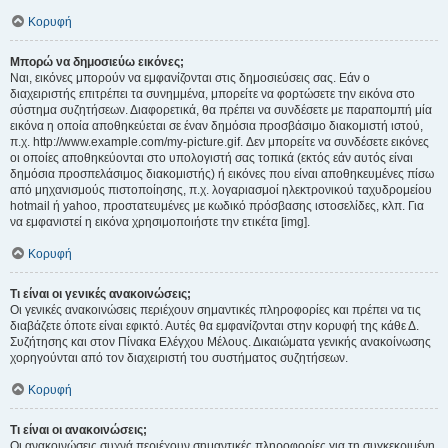
Κορυφή
Μπορώ να δημοσιεύω εικόνες;
Ναι, εικόνες μπορούν να εμφανίζονται στις δημοσιεύσεις σας. Εάν ο
διαχειριστής επιτρέπει τα συνημμένα, μπορείτε να φορτώσετε την εικόνα στο
σύστημα συζητήσεων. Διαφορετικά, θα πρέπει να συνδέσετε με παραπομπή μία
εικόνα η οποία αποθηκεύεται σε έναν δημόσια προσβάσιμο διακομιστή ιστού,
π.χ. http://www.example.com/my-picture.gif. Δεν μπορείτε να συνδέσετε εικόνες
οι οποίες αποθηκεύονται στο υπολογιστή σας τοπικά (εκτός εάν αυτός είναι
δημόσια προσπελάσιμος διακομιστής) ή εικόνες που είναι αποθηκευμένες πίσω
από μηχανισμούς πιστοποίησης, π.χ. λογαριασμοί ηλεκτρονικού ταχυδρομείου
hotmail ή yahoo, προστατευμένες με κωδικό πρόσβασης ιστοσελίδες, κλπ. Για
να εμφανιστεί η εικόνα χρησιμοποιήστε την ετικέτα [img].
Κορυφή
Τι είναι οι γενικές ανακοινώσεις;
Οι γενικές ανακοινώσεις περιέχουν σημαντικές πληροφορίες και πρέπει να τις
διαβάζετε όποτε είναι εφικτό. Αυτές θα εμφανίζονται στην κορυφή της κάθε Δ.
Συζήτησης και στον Πίνακα Ελέγχου Μέλους. Δικαιώματα γενικής ανακοίνωσης
χορηγούνται από τον διαχειριστή του συστήματος συζητήσεων.
Κορυφή
Τι είναι οι ανακοινώσεις;
Οι ανακοινώσεις συχνά περιέχουν σημαντικές πληροφορίες για τη συγκεκριμένη