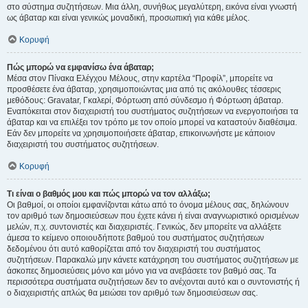
στο σύστημα συζητήσεων. Μια άλλη, συνήθως μεγαλύτερη, εικόνα είναι γνωστή
ως άβαταρ και είναι γενικώς μοναδική, προσωπική για κάθε μέλος.
Κορυφή
Πώς μπορώ να εμφανίσω ένα άβαταρ;
Μέσα στον Πίνακα Ελέγχου Μέλους, στην καρτέλα “Προφίλ”, μπορείτε να
προσθέσετε ένα άβαταρ, χρησιμοποιώντας μια από τις ακόλουθες τέσσερις
μεθόδους: Gravatar, Γκαλερί, Φόρτωση από σύνδεσμο ή Φόρτωση άβαταρ.
Εναπόκειται στον διαχειριστή του συστήματος συζητήσεων να ενεργοποιήσει τα
άβαταρ και να επιλέξει τον τρόπο με τον οποίο μπορεί να καταστούν διαθέσιμα.
Εάν δεν μπορείτε να χρησιμοποιήσετε άβαταρ, επικοινωνήστε με κάποιον
διαχειριστή του συστήματος συζητήσεων.
Κορυφή
Τι είναι ο βαθμός μου και πώς μπορώ να τον αλλάξω;
Οι βαθμοί, οι οποίοι εμφανίζονται κάτω από το όνομα μέλους σας, δηλώνουν
τον αριθμό των δημοσιεύσεων που έχετε κάνει ή είναι αναγνωριστικό ορισμένων
μελών, π.χ. συντονιστές και διαχειριστές. Γενικώς, δεν μπορείτε να αλλάξετε
άμεσα το κείμενο οποιουδήποτε βαθμού του συστήματος συζητήσεων
δεδομένου ότι αυτό καθορίζεται από τον διαχειριστή του συστήματος
συζητήσεων. Παρακαλώ μην κάνετε κατάχρηση του συστήματος συζητήσεων με
άσκοπες δημοσιεύσεις μόνο και μόνο για να ανεβάσετε τον βαθμό σας. Τα
περισσότερα συστήματα συζητήσεων δεν το ανέχονται αυτό και ο συντονιστής ή
ο διαχειριστής απλώς θα μειώσει τον αριθμό των δημοσιεύσεων σας.