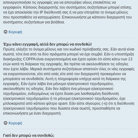
απενεργοποιήσει τις εγγραφές για να αποτρέψει νέους επισκέπτες να
εγγραφούν. Κάποιος διαχειριστής του συστήματος συζητήσεων μπορεί επίσης
να έχει αποκλείσει την IP διεύθυνσή σας ή να μην επιτρέπει το όνομα μέλους
που προσπαθείτε να καταχωρίσετε. Επικοινωνήστε με κάποιον διαχειριστή του
συστήματος συζητήσεων για βοήθεια.
Κορυφή
Έχω κάνει εγγραφή, αλλά δεν μπορώ να συνδεθώ!
Πρώτα, ελέγξτε το όνομα μέλους και τον κωδικό πρόσβασής σας. Εάν αυτά είναι
σωστά, τότε ένα από τα δύο πράγματα μπορεί να έχει συμβεί. Εάν η υποστήριξη
διακήρυξης COPPA είναι ενεργοποιημένη και έχετε ορίσει ότι είστε κάτω των 13
ετών κατά τη διάρκεια της εγγραφής, θα πρέπει να ακολουθήσετε τις οδηγίες
που έχετε λάβει. Μερικά συστήματα συζητήσεων απαιτούν όλες οι νέες εγγραφές
να ενεργοποιούνται, είτε από εσάς είτε από τον διαχειριστή προκειμένου να
μπορέσετε να συνδεθείτε. Αυτή η πληροφορία υπήρχε κατά τη διάρκεια της
εγγραφής. Εάν έχετε λάβει ένα μήνυμα ηλεκτρονικού ταχυδρομείου,
ακολουθήστε τις οδηγίες. Εάν δεν λάβετε ένα μήνυμα ηλεκτρονικού
ταχυδρομείου, ενδεχομένως να έχετε δώσει μια λανθασμένη διεύθυνση
ηλεκτρονικού ταχυδρομείου ή το μήνυμα ηλεκτρονικού ταχυδρομείου, έχει
μπλοκαριστεί από κάποιο φίλτρο spam. Εάν είστε σίγουρος (-η) ότι η διεύθυνση
ηλεκτρονικού ταχυδρομείου που δώσατε είναι σωστή, προσπαθήστε να
επικοινωνήσετε με έναν διαχειριστή.
Κορυφή
Γιατί δεν μπορώ να συνδεθώ;