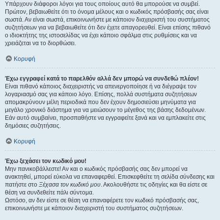
Υπάρχουν διάφοροι λόγοι για τους οποίους αυτό θα μπορούσε να συμβεί.
Πρώτον, βεβαιωθείτε ότι το όνομα μέλους και ο κωδικός πρόσβασής σας είναι
σωστά. Αν είναι σωστά, επικοινωνήστε με κάποιον διαχειριστή του συστήματος
συζητήσεων για να βεβαιωθείτε ότι δεν έχετε απαγορευθεί. Είναι επίσης πιθανό
ο ιδιοκτήτης της ιστοσελίδας να έχει κάποιο σφάλμα στις ρυθμίσεις και να
χρειάζεται να το διορθώσει.
Κορυφή
Έχω εγγραφεί κατά το παρελθόν αλλά δεν μπορώ να συνδεθώ πλέον!
Είναι πιθανό κάποιος διαχειριστής να απενεργοποίησε ή να διέγραψε τον
λογαριασμό σας για κάποιο λόγο. Επίσης, πολλά συστήματα συζητήσεων
απομακρύνουν μέλη περιοδικά που δεν έχουν δημοσιεύσει μηνύματα για
μεγάλο χρονικό διάστημα για να μειώσουν το μέγεθος της βάσης δεδομένων.
Εάν αυτό συμβαίνει, προσπαθήστε να εγγραφείτε ξανά και να εμπλακείτε στις
δημόσιες συζητήσεις.
Κορυφή
Έχω ξεχάσει τον κωδικό μου!
Μην πανικοβάλλεστε! Αν και ο κωδικός πρόσβασής σας δεν μπορεί να
ανακτηθεί, μπορεί εύκολα να επαναφερθεί. Επισκεφθείτε τη σελίδα σύνδεσης και
πατήστε στο
Ξέχασα τον κωδικό μου
. Ακολουθήστε τις οδηγίες και θα είστε σε
θέση να συνδεθείτε πάλι σύντομα.
Ωστόσο, αν δεν είστε σε θέση να επαναφέρετε τον κωδικό πρόσβασής σας,
επικοινωνήστε με κάποιον διαχειριστή του συστήματος συζητήσεων.