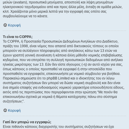
μελών (avatars), προσωπικά μηνύματα, αποστολή και λήψη μηνυμάτων
ηλεκτρονικού ταχυδρομείου από και προς άλλα μέλη, ένταξη σε ομάδα μελών,
κλπ. Χρειάζονται μόνο μερικά λεπτά για την εγγραφή σας οπότε σας
συμβουλεύουμε να το κάνετε.
Κορυφή
Τι είναι το COPPA;
Το COPPA, ή Προστασία Προσωπικών Δεδομένων Ανηλίκων στο Διαδίκτυο,
πράξη του 1998, είναι νόμος που απαιτεί από δικτυακούς τόπους οι οποίοι
μπορούν να συλλέγουν πληροφορίες από ανηλίκους κάτω των 13 ετών να
έχουν γραπτή γονική συναίνεση ή κάποια άλλη μέθοδο νομικής επιβεβαίωσης
κηδεμόνα, που να επιτρέπει τη συλλογή προσωπικών δεδομένων από ανήλικο
ηλικίας μικρότερης των 13. Εάν δεν είστε σίγουρος (-η) αν αυτό ισχύει για σας,
όπως κάποιος ο οποίος προσπαθεί να εγγραφεί ή στην ιστοσελίδα που
προσπαθείτε να εγγραφείτε, επικοινωνήστε με νομικό σύμβουλο για βοήθεια.
Παρακαλώ σημειώστε ότι το phpBB Limited και ο ιδιοκτήτης του εν λόγω
συστήματος συζητήσεων δεν μπορεί να δώσει νομική συμβουλή και δεν είναι
ένα σημείο επαφής για ενδοιασμούς νομικού χαρακτήρα οποιουδήποτε είδους,
εκτός από τις περιπτώσεις που περιγράφονται στην ερώτηση “Με ποιόν θα
επικοινωνήσω σχετικά με νομικά ή θέματα κατάχρησης πάνω στο σύστημα
συζητήσεων;”.
Κορυφή
Γιατί δεν μπορώ να εγγραφώ;
Είναι πιθανόν κάποιος διαχειριστής του συστήματος συζητήσεων να έχει