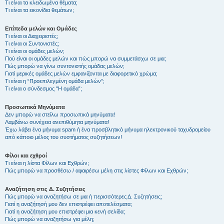
Τι είναι τα κλειδωμένα θέματα;
Τι είναι τα εικονίδια θεμάτων;
Επίπεδα μελών και Ομάδες
Τι είναι οι Διαχειριστές;
Τι είναι οι Συντονιστές;
Τι είναι οι ομάδες μελών;
Πού είναι οι ομάδες μελών και πώς μπορώ να συμμετάσχω σε μια;
Πώς μπορώ να γίνω συντονιστής ομάδας μελών;
Γιατί μερικές ομάδες μελών εμφανίζονται με διαφορετικό χρώμα;
Τι είναι η “Προεπιλεγμένη ομάδα μελών”;
Τι είναι ο σύνδεσμος "Η ομάδα”;
Προσωπικά Μηνύματα
Δεν μπορώ να στείλω προσωπικά μηνύματα!
Λαμβάνω συνέχεια ανεπιθύμητα μηνύματα!
Έχω λάβει ένα μήνυμα spam ή ένα προσβλητικό μήνυμα ηλεκτρονικού ταχυδρομείου
από κάποιο μέλος του συστήματος συζητήσεων!
Φίλοι και εχθροί
Τι είναι η λίστα Φίλων και Εχθρών;
Πώς μπορώ να προσθέσω / αφαιρέσω μέλη στις λίστες Φίλων και Εχθρών;
Αναζήτηση στις Δ. Συζητήσεις
Πώς μπορώ να αναζητήσω σε μια ή περισσότερες Δ. Συζητήσεις;
Γιατί η αναζήτησή μου δεν επιστρέφει αποτελέσματα;
Γιατί η αναζήτηση μου επιστρέφει μια κενή σελίδα;
Πώς μπορώ να αναζητήσω για μέλη;