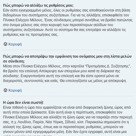
Πώς μπορώ να αλλάξω τις ρυθμίσεις μου;
Εάν είστε εγγεγραμμένο μέλος, όλες οι ρυθμίσεις σας αποθηκεύονται στη βάση
δεδομένων του συστήματος συζητήσεων. Για να τις αλλάξετε, επισκεφθείτε τον
Πίνακα Ελέγχου Μέλους. Ένας σύνδεσμος μπορεί συνήθως να βρεθεί πατώντας
στο όνομα μέλους σας στην κορυφή των περισσότερων σελίδων του
συστήματος συζητήσεων. Αυτό το σύστημα θα σας επιτρέψει να αλλάξετε τις
ρυθμίσεις και τις προτιμήσεις σας.
Κορυφή
Πώς μπορώ να αποτρέψω την εμφάνιση του ονόματος μου στη λίστα μελών
σε σύνδεση;
Μέσα στον Πίνακα Ελέγχου Μέλους, στην καρτέλα “Προτιμήσεις Δ. Συζήτησης”,
θα βρείτε την επιλογή
Απόκρυψη των στοιχείων μου κατά τη διάρκεια της
σύνδεσης
. Ενεργοποιήστε αυτή την επιλογή και θα είστε ορατοί μόνο σε
διαχειριστές, συντονιστές και εσάς. Θα υπολογίζεστε ως μέλος με απόκρυψη.
Κορυφή
Η ώρα δεν είναι σωστή!
Είναι πιθανό η ώρα που εμφανίζεται να είναι από διαφορετική ζώνης ώρας από
αυτή στην οποία βρίσκεστε. Εάν αυτή είναι η περίπτωση, επισκεφθείτε τον
Πίνακα Ελέγχου Μέλους και αλλάξτε τη ζώνη ώρας για να ταιριάζει στην περιοχή
σας, π.χ. Λονδίνο, Παρίσι, Νέα Υόρκη, Σίδνεϋ, κλπ. Παρακαλώ σημειώστε ότι η
αλλαγή της ζώνης ώρας, όπως και οι περισσότερες ρυθμίσεις, μπορούν να
γίνουν μόνον από εγγεγραμμένα μέλη. Εάν δεν έχετε εγγραφεί, αυτή είναι μια