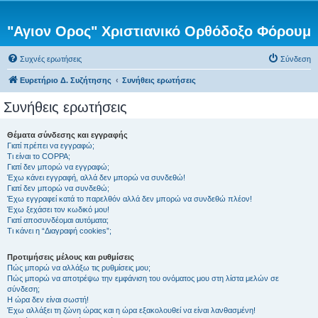
"Αγιον Ορος" Χριστιανικό Ορθόδοξο Φόρουμ
Συχνές ερωτήσεις
Σύνδεση
Ευρετήριο Δ. Συζήτησης
Συνήθεις ερωτήσεις
Συνήθεις ερωτήσεις
Θέματα σύνδεσης και εγγραφής
Γιατί πρέπει να εγγραφώ;
Τι είναι το COPPA;
Γιατί δεν μπορώ να εγγραφώ;
Έχω κάνει εγγραφή, αλλά δεν μπορώ να συνδεθώ!
Γιατί δεν μπορώ να συνδεθώ;
Έχω εγγραφεί κατά το παρελθόν αλλά δεν μπορώ να συνδεθώ πλέον!
Έχω ξεχάσει τον κωδικό μου!
Γιατί αποσυνδέομαι αυτόματα;
Τι κάνει η “Διαγραφή cookies”;
Προτιμήσεις μέλους και ρυθμίσεις
Πώς μπορώ να αλλάξω τις ρυθμίσεις μου;
Πώς μπορώ να αποτρέψω την εμφάνιση του ονόματος μου στη λίστα μελών σε
σύνδεση;
Η ώρα δεν είναι σωστή!
Έχω αλλάξει τη ζώνη ώρας και η ώρα εξακολουθεί να είναι λανθασμένη!