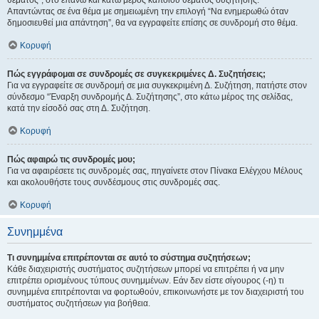
θέματος", στο επάνω και κάτω μέρος κάποιου θέματος συζήτησης.
Απαντώντας σε ένα θέμα με σημειωμένη την επιλογή “Να ενημερωθώ όταν
δημοσιευθεί μια απάντηση”, θα να εγγραφείτε επίσης σε συνδρομή στο θέμα.
Κορυφή
Πώς εγγράφομαι σε συνδρομές σε συγκεκριμένες Δ. Συζητήσεις;
Για να εγγραφείτε σε συνδρομή σε μια συγκεκριμένη Δ. Συζήτηση, πατήστε στον
σύνδεσμο “Έναρξη συνδρομής Δ. Συζήτησης”, στο κάτω μέρος της σελίδας,
κατά την είσοδό σας στη Δ. Συζήτηση.
Κορυφή
Πώς αφαιρώ τις συνδρομές μου;
Για να αφαιρέσετε τις συνδρομές σας, πηγαίνετε στον Πίνακα Ελέγχου Μέλους
και ακολουθήστε τους συνδέσμους στις συνδρομές σας.
Κορυφή
Συνημμένα
Τι συνημμένα επιτρέπονται σε αυτό το σύστημα συζητήσεων;
Κάθε διαχειριστής συστήματος συζητήσεων μπορεί να επιτρέπει ή να μην
επιτρέπει ορισμένους τύπους συνημμένων. Εάν δεν είστε σίγουρος (-η) τι
συνημμένα επιτρέπονται να φορτωθούν, επικοινωνήστε με τον διαχειριστή του
συστήματος συζητήσεων για βοήθεια.