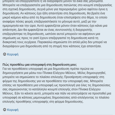
μπορείτε να επεξεργαστείτε ή να διαγράψετε μόνον τα δικά σας μηνύματα.
Μπορείτε να επεξεργαστείτε μια δημοσίευση πατώντας στο κουμπί επεξεργασίας
στη σχετική δημοσίευση, συχνά μόνο για περιορισμένο χρόνο αφότου έγινε η
δημοσίευση. Αν κάποιος έχει ήδη απαντήσει στη δημοσίευση, θα βρείτε ένα
μικρό κείμενο κάτω από τη δημοσίευση όταν επιστρέψετε στο θέμα, το οποίο
αναφέρει πόσες φορές επεξεργαστήκατε το μήνυμα αυτό, μαζί με την
ημερομηνία και την ώρα. Αυτό εμφανίζεται μόνον όταν κάποιος έχει κάνει μια
απάντηση. Δεν θα εμφανίζεται αν ένας συντονιστής ή διαχειριστής
επεξεργάστηκε τη δημοσίευση, ωστόσο αυτοί μπορούν να αφήσουν μια
σημείωση ως προς το γιατί έχουν επεξεργαστεί τη δημοσίευση κατά τη
διακριτική τους ευχέρεια. Παρακαλώ σημειώστε ότι απλά μέλη δεν μπορεί να
διαγράψουν μια δημοσίευση από τη στιγμή που κάποιος έχει απαντήσει.
Κορυφή
Πώς προσθέτω μια υπογραφή στη δημοσίευση μου;
Για να προσθέσετε υπογραφή σε μια δημοσίευση πρέπει πρώτα να
δημιουργήσετε μια μέσω του Πίνακα Ελέγχου Μέλους. Μόλις δημιουργηθεί,
μπορείτε να σημειώσετε το πλαίσιο επιλογής
Προσάρτηση υπογραφής
στη
φόρμα της δημοσίευσης για να προσθέσετε την υπογραφή σας. Μπορείτε
επίσης να προσθέσετε μια υπογραφή ως προεπιλογή για όλες τις δημοσιεύσεις
σας σημειώνοντας το κατάλληλο κουμπί επιλογής στον Πίνακα Ελέγχου
Μέλους. Εάν το κάνετε αυτό, μπορείτε και πάλι να αποτρέψετε να προστεθεί μια
υπογραφή σε κάποιες μεμονωμένες δημοσιεύσεις από-επιλέγοντας το πλαίσιο
επιλογής προσθήκης υπογραφής στη φόρμα δημοσίευσης.
Κορυφή