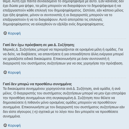
θέμα. Αυτή έχει πάντα συνδεδεμένο το δημοψήφισμα με αυτό. Εάν κανένας δεν
έχει δώσει μια ψήφο, τα μέλη μπορούν να διαγράψουν το δημοψήφισμα ή να
επεξεργαστούν κάθε επιλογή του δημοψηφίσματος. Ωστόσο, εάν κάποιο μέλος
έχει ήδη ψηφίσει, μόνον οι συντονιστές ή οι διαχειριστές μπορούν να το
επεξεργαστούν ή να το διαγράψουν. Αυτό αποτρέπει τις επιλογές
δημοψηφίσματος να αλλαχθούν εν εξελίξει ενός δημοψηφίσματος.
Κορυφή
Γιατί δεν έχω πρόσβαση σε μια Δ. Συζήτηση;
Μερικές Δ. Συζητήσεις μπορεί να περιορίζονται σε ορισμένα μέλη ή ομάδες. Για
να δείτε, να διαβάσετε, να απαντήσετε ή για οποιαδήποτε άλλη ενέργεια μπορεί
να χρειάζεστε ειδικά δικαιώματα. Επικοινωνήστε με έναν συντονιστή ή
διαχειριστή του συστήματος συζητήσεων για να σας χορηγήσει την πρόσβαση.
Κορυφή
Γιατί δεν μπορώ να προσθέσω συνημμένα;
Τα δικαιώματα συνημμένου χορηγούνται ανά Δ. Συζήτηση, ανά ομάδα, ή ανά
μέλος. Ο διαχειριστής του συστήματος συζητήσεων μπορεί να μην έχει επιτρέψει
την προσθήκη συνημμένων στη συγκεκριμένη Δ. Συζήτηση που θέλετε να
δημοσιεύσετε ή πιθανόν μόνο ορισμένες ομάδες μπορούν να προσθέτουν
συνημμένα. Επικοινωνήστε με τον διαχειριστή του συστήματος συζητήσεων εάν
δεν είστε σίγουρος (-η) σχετικά με το λόγο που δεν μπορείτε να προσθέσετε
συνημμένα.
Κορυφή