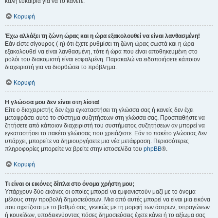
καλή ευκαιρία για να το κάνετε.
Κορυφή
Έχω αλλάξει τη ζώνη ώρας και η ώρα εξακολουθεί να είναι λανθασμένη!
Εάν είστε σίγουρος (-η) ότι έχετε ρυθμίσει τη ζώνη ώρας σωστά και η ώρα
εξακολουθεί να είναι λανθασμένη, τότε ή ώρα που είναι αποθηκευμένη στο
ρολόι του διακομιστή είναι εσφαλμένη. Παρακαλώ να ειδοποιήσετε κάποιον
διαχειριστή για να διορθώσει το πρόβλημα.
Κορυφή
Η γλώσσα μου δεν είναι στη λίστα!
Είτε ο διαχειριστής δεν έχει εγκαταστήσει τη γλώσσα σας ή κανείς δεν έχει
μεταφράσει αυτό το σύστημα συζητήσεων στη γλώσσα σας. Προσπαθήστε να
ζητήσετε από κάποιον διαχειριστή του συστήματος συζητήσεων αν μπορεί να
εγκαταστήσει το πακέτο γλώσσας που χρειάζεστε. Εάν το πακέτο γλώσσας δεν
υπάρχει, μπορείτε να δημιουργήσετε μια νέα μετάφραση. Περισσότερες
πληροφορίες μπορείτε να βρείτε στην ιστοσελίδα του
phpBB
®.
Κορυφή
Τι είναι οι εικόνες δίπλα στο όνομα χρήστη μου;
Υπάρχουν δύο εικόνες οι οποίες μπορεί να εμφανιστούν μαζί με το όνομα
μέλους στην προβολή δημοσιεύσεων. Μια από αυτές μπορεί να είναι μια εικόνα
που σχετίζεται με το βαθμό σας, γενικώς με τη μορφή των άστρων, τετραγώνων
ή κουκίδων, υποδεικνύοντας πόσες δημοσιεύσεις έχετε κάνει ή το αξίωμα σας