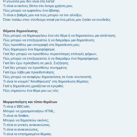
Η γλώσσα μου δεν είναι στη λίστα!
Τι είναι οι εικόνες δίπλα στο όνομα χρήστη μου;
Πώς μπορώ να εμφανίσω ένα άβαταρ;
Τι είναι ο βαθμός μου και πώς μπορώ να τον αλλάξω;
Όταν πατάω στον σύνδεσμο email για ένα μέλος μου ζητάει να συνδεθώ;
Θέματα δημοσίευσης
Πώς μπορώ να δημιουργήσω ένα νέο θέμα ή να δημοσιεύσω μια απάντηση;
Πώς μπορώ να επεξεργαστώ ή να διαγράψω μια δημοσίευση;
Πώς προσθέτω μια υπογραφή στη δημοσίευση μου;
Πώς δημιουργώ ένα δημοψήφισμα;
Γιατί δεν μπορώ να προσθέσω περισσότερες επιλογές ψήφων;
Πώς μπορώ να επεξεργαστώ ή να διαγράψω ένα δημοψήφισμα;
Γιατί δεν έχω πρόσβαση σε μια Δ. Συζήτηση;
Γιατί δεν μπορώ να προσθέσω συνημμένα;
Γιατί έχω λάβει μια προειδοποίηση;
Πώς μπορώ να αναφέρω δημοσιεύσεις σε έναν συντονιστή;
Τι είναι το κουμπί “Αποθήκευση” στη δημοσίευση θέματος;
Γιατί η δημοσίευση χρειάζεται να εγκριθεί;
Πώς σημειώνω ένα θέμα μου ως νέο;
Μορφοποίηση και τύποι θεμάτων
Τι είναι ο BBCode;
Μπορώ να χρησιμοποιήσω HTML;
Τι είναι τα Smilies;
Μπορώ να δημοσιεύω εικόνες;
Τι είναι οι γενικές ανακοινώσεις;
Τι είναι οι ανακοινώσεις;
Τι είναι τα επισημασμένα θέματα;