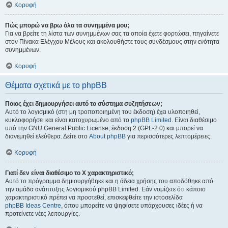
Κορυφή
Πώς μπορώ να βρω όλα τα συνημμένα μου;
Για να βρείτε τη λίστα των συνημμένων σας τα οποία έχετε φορτώσει, πηγαίνετε
στον Πίνακα Ελέγχου Μέλους και ακολουθήστε τους συνδέσμους στην ενότητα
συνημμένων.
Κορυφή
Θέματα σχετικά με το phpBB
Ποιος έχει δημιουργήσει αυτό το σύστημα συζητήσεων;
Αυτό το λογισμικό (στη μη τροποποιημένη του έκδοση) έχει υλοποιηθεί,
κυκλοφορήσει και είναι κατοχυρωμένο από το
phpBB Limited
. Είναι διαθέσιμο
υπό την GNU General Public License, έκδοση 2 (GPL-2.0) και μπορεί να
διανεμηθεί ελεύθερα. Δείτε στο
About phpBB
για περισσότερες λεπτομέρειες.
Κορυφή
Γιατί δεν είναι διαθέσιμο το Χ χαρακτηριστικό;
Αυτό το πρόγραμμα δημιουργήθηκε και η άδεια χρήσης του αποδόθηκε από
την ομάδα ανάπτυξης λογισμικού phpBB Limited. Εάν νομίζετε ότι κάποιο
χαρακτηριστικό πρέπει να προστεθεί, επισκεφθείτε την ιστοσελίδα
phpBB Ideas Centre
, όπου μπορείτε να ψηφίσετε υπάρχουσες ιδέες ή να
προτείνετε νέες λειτουργίες.