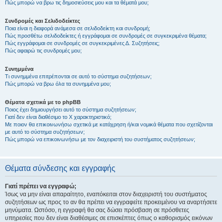
Πώς μπορώ να βρω τις δημοσιεύσεις μου και τα θέματά μου;
Συνδρομές και Σελιδοδείκτες
Ποια είναι η διαφορά ανάμεσα σε σελιδοδείκτη και συνδρομή;
Πώς προσθέτω σελιδοδείκτες ή εγγράφομαι σε συνδρομές σε συγκεκριμένα θέματα;
Πώς εγγράφομαι σε συνδρομές σε συγκεκριμένες Δ. Συζητήσεις;
Πώς αφαιρώ τις συνδρομές μου;
Συνημμένα
Τι συνημμένα επιτρέπονται σε αυτό το σύστημα συζητήσεων;
Πώς μπορώ να βρω όλα τα συνημμένα μου;
Θέματα σχετικά με το phpBB
Ποιος έχει δημιουργήσει αυτό το σύστημα συζητήσεων;
Γιατί δεν είναι διαθέσιμο το Χ χαρακτηριστικό;
Με ποιον θα επικοινωνήσω σχετικά με κατάχρηση ή/και νομικά θέματα που σχετίζονται
με αυτό το σύστημα συζητήσεων;
Πώς μπορώ να επικοινωνήσω με τον διαχειριστή του συστήματος συζητήσεων;
Θέματα σύνδεσης και εγγραφής
Γιατί πρέπει να εγγραφώ;
Ίσως να μην είναι απαραίτητο, εναπόκειται στον διαχειριστή του συστήματος
συζητήσεων ως προς το αν θα πρέπει να εγγραφείτε προκειμένου να αναρτήσετε
μηνύματα. Ωστόσο, η εγγραφή θα σας δώσει πρόσβαση σε πρόσθετες
υπηρεσίες που δεν είναι διαθέσιμες σε επισκέπτες όπως ο καθορισμός εικόνων