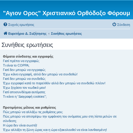
"Αγιον Ορος" Χριστιανικό Ορθόδοξο Φόρουμ
Συχνές ερωτήσεις
Σύνδεση
Ευρετήριο Δ. Συζήτησης
Συνήθεις ερωτήσεις
Συνήθεις ερωτήσεις
Θέματα σύνδεσης και εγγραφής
Γιατί πρέπει να εγγραφώ;
Τι είναι το COPPA;
Γιατί δεν μπορώ να εγγραφώ;
Έχω κάνει εγγραφή, αλλά δεν μπορώ να συνδεθώ!
Γιατί δεν μπορώ να συνδεθώ;
Έχω εγγραφεί κατά το παρελθόν αλλά δεν μπορώ να συνδεθώ πλέον!
Έχω ξεχάσει τον κωδικό μου!
Γιατί αποσυνδέομαι αυτόματα;
Τι κάνει η “Διαγραφή cookies”;
Προτιμήσεις μέλους και ρυθμίσεις
Πώς μπορώ να αλλάξω τις ρυθμίσεις μου;
Πώς μπορώ να αποτρέψω την εμφάνιση του ονόματος μου στη λίστα μελών σε
σύνδεση;
Η ώρα δεν είναι σωστή!
Έχω αλλάξει τη ζώνη ώρας και η ώρα εξακολουθεί να είναι λανθασμένη!