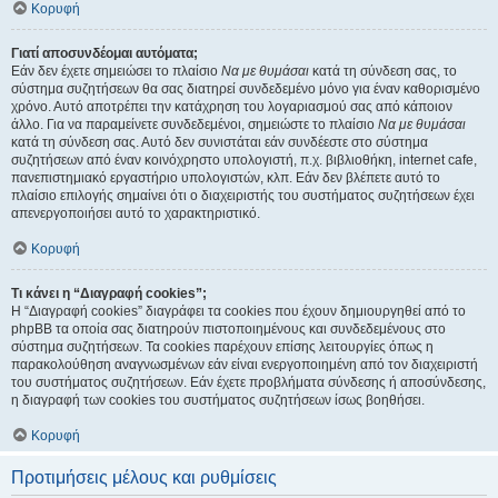
Κορυφή
Γιατί αποσυνδέομαι αυτόματα;
Εάν δεν έχετε σημειώσει το πλαίσιο
Να με θυμάσαι
κατά τη σύνδεση σας, το
σύστημα συζητήσεων θα σας διατηρεί συνδεδεμένο μόνο για έναν καθορισμένο
χρόνο. Αυτό αποτρέπει την κατάχρηση του λογαριασμού σας από κάποιον
άλλο. Για να παραμείνετε συνδεδεμένοι, σημειώστε το πλαίσιο
Να με θυμάσαι
κατά τη σύνδεση σας. Αυτό δεν συνιστάται εάν συνδέεστε στο σύστημα
συζητήσεων από έναν κοινόχρηστο υπολογιστή, π.χ. βιβλιοθήκη, internet cafe,
πανεπιστημιακό εργαστήριο υπολογιστών, κλπ. Εάν δεν βλέπετε αυτό το
πλαίσιο επιλογής σημαίνει ότι ο διαχειριστής του συστήματος συζητήσεων έχει
απενεργοποιήσει αυτό το χαρακτηριστικό.
Κορυφή
Τι κάνει η “Διαγραφή cookies”;
Η “Διαγραφή cookies” διαγράφει τα cookies που έχουν δημιουργηθεί από το
phpBB τα οποία σας διατηρούν πιστοποιημένους και συνδεδεμένους στο
σύστημα συζητήσεων. Τα cookies παρέχουν επίσης λειτουργίες όπως η
παρακολούθηση αναγνωσμένων εάν είναι ενεργοποιημένη από τον διαχειριστή
του συστήματος συζητήσεων. Εάν έχετε προβλήματα σύνδεσης ή αποσύνδεσης,
η διαγραφή των cookies του συστήματος συζητήσεων ίσως βοηθήσει.
Κορυφή
Προτιμήσεις μέλους και ρυθμίσεις