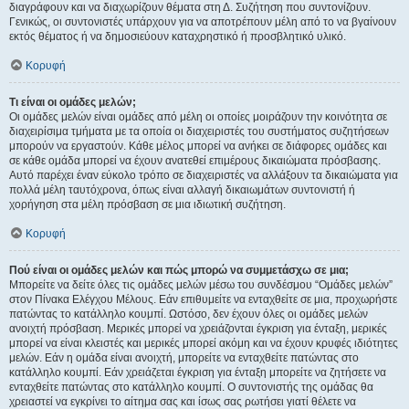
διαγράφουν και να διαχωρίζουν θέματα στη Δ. Συζήτηση που συντονίζουν.
Γενικώς, οι συντονιστές υπάρχουν για να αποτρέπουν μέλη από το να βγαίνουν
εκτός θέματος ή να δημοσιεύουν καταχρηστικό ή προσβλητικό υλικό.
Κορυφή
Τι είναι οι ομάδες μελών;
Οι ομάδες μελών είναι ομάδες από μέλη οι οποίες μοιράζουν την κοινότητα σε
διαχειρίσιμα τμήματα με τα οποία οι διαχειριστές του συστήματος συζητήσεων
μπορούν να εργαστούν. Κάθε μέλος μπορεί να ανήκει σε διάφορες ομάδες και
σε κάθε ομάδα μπορεί να έχουν ανατεθεί επιμέρους δικαιώματα πρόσβασης.
Αυτό παρέχει έναν εύκολο τρόπο σε διαχειριστές να αλλάξουν τα δικαιώματα για
πολλά μέλη ταυτόχρονα, όπως είναι αλλαγή δικαιωμάτων συντονιστή ή
χορήγηση στα μέλη πρόσβαση σε μια ιδιωτική συζήτηση.
Κορυφή
Πού είναι οι ομάδες μελών και πώς μπορώ να συμμετάσχω σε μια;
Μπορείτε να δείτε όλες τις ομάδες μελών μέσω του συνδέσμου “Ομάδες μελών”
στον Πίνακα Ελέγχου Μέλους. Εάν επιθυμείτε να ενταχθείτε σε μια, προχωρήστε
πατώντας το κατάλληλο κουμπί. Ωστόσο, δεν έχουν όλες οι ομάδες μελών
ανοιχτή πρόσβαση. Μερικές μπορεί να χρειάζονται έγκριση για ένταξη, μερικές
μπορεί να είναι κλειστές και μερικές μπορεί ακόμη και να έχουν κρυφές ιδιότητες
μελών. Εάν η ομάδα είναι ανοιχτή, μπορείτε να ενταχθείτε πατώντας στο
κατάλληλο κουμπί. Εάν χρειάζεται έγκριση για ένταξη μπορείτε να ζητήσετε να
ενταχθείτε πατώντας στο κατάλληλο κουμπί. Ο συντονιστής της ομάδας θα
χρειαστεί να εγκρίνει το αίτημα σας και ίσως σας ρωτήσει γιατί θέλετε να