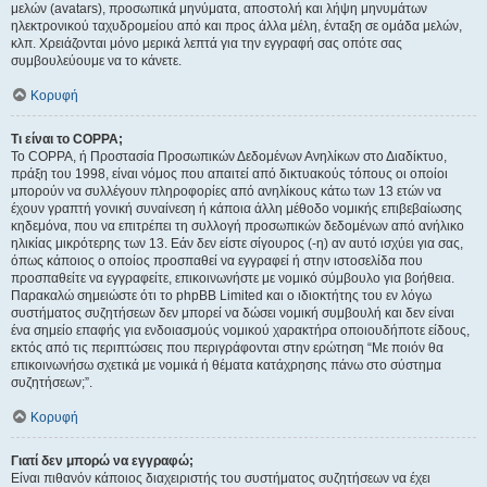
μελών (avatars), προσωπικά μηνύματα, αποστολή και λήψη μηνυμάτων
ηλεκτρονικού ταχυδρομείου από και προς άλλα μέλη, ένταξη σε ομάδα μελών,
κλπ. Χρειάζονται μόνο μερικά λεπτά για την εγγραφή σας οπότε σας
συμβουλεύουμε να το κάνετε.
Κορυφή
Τι είναι το COPPA;
Το COPPA, ή Προστασία Προσωπικών Δεδομένων Ανηλίκων στο Διαδίκτυο,
πράξη του 1998, είναι νόμος που απαιτεί από δικτυακούς τόπους οι οποίοι
μπορούν να συλλέγουν πληροφορίες από ανηλίκους κάτω των 13 ετών να
έχουν γραπτή γονική συναίνεση ή κάποια άλλη μέθοδο νομικής επιβεβαίωσης
κηδεμόνα, που να επιτρέπει τη συλλογή προσωπικών δεδομένων από ανήλικο
ηλικίας μικρότερης των 13. Εάν δεν είστε σίγουρος (-η) αν αυτό ισχύει για σας,
όπως κάποιος ο οποίος προσπαθεί να εγγραφεί ή στην ιστοσελίδα που
προσπαθείτε να εγγραφείτε, επικοινωνήστε με νομικό σύμβουλο για βοήθεια.
Παρακαλώ σημειώστε ότι το phpBB Limited και ο ιδιοκτήτης του εν λόγω
συστήματος συζητήσεων δεν μπορεί να δώσει νομική συμβουλή και δεν είναι
ένα σημείο επαφής για ενδοιασμούς νομικού χαρακτήρα οποιουδήποτε είδους,
εκτός από τις περιπτώσεις που περιγράφονται στην ερώτηση “Με ποιόν θα
επικοινωνήσω σχετικά με νομικά ή θέματα κατάχρησης πάνω στο σύστημα
συζητήσεων;”.
Κορυφή
Γιατί δεν μπορώ να εγγραφώ;
Είναι πιθανόν κάποιος διαχειριστής του συστήματος συζητήσεων να έχει