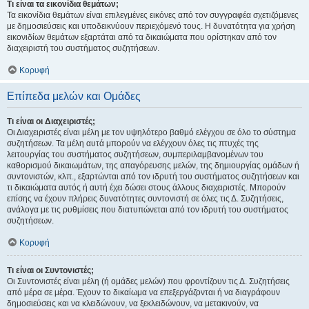
Τι είναι τα εικονίδια θεμάτων;
Τα εικονίδια θεμάτων είναι επιλεγμένες εικόνες από τον συγγραφέα σχετιζόμενες
με δημοσιεύσεις και υποδεικνύουν περιεχόμενό τους. Η δυνατότητα για χρήση
εικονιδίων θεμάτων εξαρτάται από τα δικαιώματα που ορίστηκαν από τον
διαχειριστή του συστήματος συζητήσεων.
Κορυφή
Επίπεδα μελών και Ομάδες
Τι είναι οι Διαχειριστές;
Οι Διαχειριστές είναι μέλη με τον υψηλότερο βαθμό ελέγχου σε όλο το σύστημα
συζητήσεων. Τα μέλη αυτά μπορούν να ελέγχουν όλες τις πτυχές της
λειτουργίας του συστήματος συζητήσεων, συμπεριλαμβανομένων του
καθορισμού δικαιωμάτων, της απαγόρευσης μελών, της δημιουργίας ομάδων ή
συντονιστών, κλπ., εξαρτώνται από τον ιδρυτή του συστήματος συζητήσεων και
τι δικαιώματα αυτός ή αυτή έχει δώσει στους άλλους διαχειριστές. Μπορούν
επίσης να έχουν πλήρεις δυνατότητες συντονιστή σε όλες τις Δ. Συζητήσεις,
ανάλογα με τις ρυθμίσεις που διατυπώνεται από τον ιδρυτή του συστήματος
συζητήσεων.
Κορυφή
Τι είναι οι Συντονιστές;
Οι Συντονιστές είναι μέλη (ή ομάδες μελών) που φροντίζουν τις Δ. Συζητήσεις
από μέρα σε μέρα. Έχουν το δικαίωμα να επεξεργάζονται ή να διαγράφουν
δημοσιεύσεις και να κλειδώνουν, να ξεκλειδώνουν, να μετακινούν, να