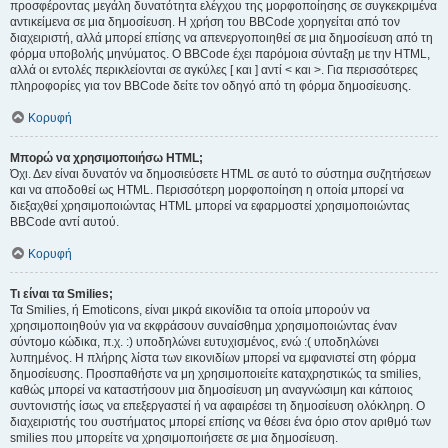
προσφέροντας μεγάλη δυνατότητα ελέγχου της μορφοποίησης σε συγκεκριμένα
αντικείμενα σε μια δημοσίευση. Η χρήση του BBCode χορηγείται από τον
διαχειριστή, αλλά μπορεί επίσης να απενεργοποιηθεί σε μια δημοσίευση από τη
φόρμα υποβολής μηνύματος. Ο BBCode έχει παρόμοια σύνταξη με την HTML,
αλλά οι εντολές περικλείονται σε αγκύλες [ και ] αντί < και >. Για περισσότερες
πληροφορίες για τον BBCode δείτε τον οδηγό από τη φόρμα δημοσίευσης.
Κορυφή
Μπορώ να χρησιμοποιήσω HTML;
Όχι. Δεν είναι δυνατόν να δημοσιεύσετε HTML σε αυτό το σύστημα συζητήσεων
και να αποδοθεί ως HTML. Περισσότερη μορφοποίηση η οποία μπορεί να
διεξαχθεί χρησιμοποιώντας HTML μπορεί να εφαρμοστεί χρησιμοποιώντας
BBCode αντί αυτού.
Κορυφή
Τι είναι τα Smilies;
Τα Smilies, ή Emoticons, είναι μικρά εικονίδια τα οποία μπορούν να
χρησιμοποιηθούν για να εκφράσουν συναίσθημα χρησιμοποιώντας έναν
σύντομο κώδικα, π.χ. :) υποδηλώνει ευτυχισμένος, ενώ :( υποδηλώνει
λυπημένος. Η πλήρης λίστα των εικονιδίων μπορεί να εμφανιστεί στη φόρμα
δημοσίευσης. Προσπαθήστε να μη χρησιμοποιείτε καταχρηστικώς τα smilies,
καθώς μπορεί να καταστήσουν μια δημοσίευση μη αναγνώσιμη και κάποιος
συντονιστής ίσως να επεξεργαστεί ή να αφαιρέσει τη δημοσίευση ολόκληρη. Ο
διαχειριστής του συστήματος μπορεί επίσης να θέσει ένα όριο στον αριθμό των
smilies που μπορείτε να χρησιμοποιήσετε σε μια δημοσίευση.