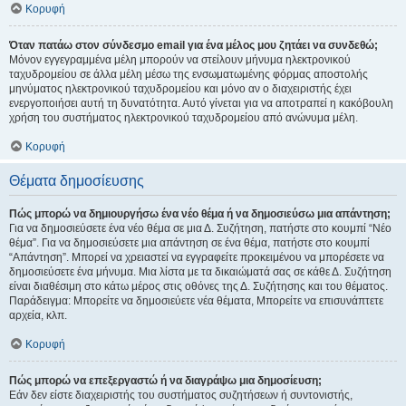
Κορυφή
Όταν πατάω στον σύνδεσμο email για ένα μέλος μου ζητάει να συνδεθώ;
Μόνον εγγεγραμμένα μέλη μπορούν να στείλουν μήνυμα ηλεκτρονικού
ταχυδρομείου σε άλλα μέλη μέσω της ενσωματωμένης φόρμας αποστολής
μηνύματος ηλεκτρονικού ταχυδρομείου και μόνο αν ο διαχειριστής έχει
ενεργοποιήσει αυτή τη δυνατότητα. Αυτό γίνεται για να αποτραπεί η κακόβουλη
χρήση του συστήματος ηλεκτρονικού ταχυδρομείου από ανώνυμα μέλη.
Κορυφή
Θέματα δημοσίευσης
Πώς μπορώ να δημιουργήσω ένα νέο θέμα ή να δημοσιεύσω μια απάντηση;
Για να δημοσιεύσετε ένα νέο θέμα σε μια Δ. Συζήτηση, πατήστε στο κουμπί “Νέο
θέμα”. Για να δημοσιεύσετε μια απάντηση σε ένα θέμα, πατήστε στο κουμπί
“Απάντηση”. Μπορεί να χρειαστεί να εγγραφείτε προκειμένου να μπορέσετε να
δημοσιεύσετε ένα μήνυμα. Μια λίστα με τα δικαιώματά σας σε κάθε Δ. Συζήτηση
είναι διαθέσιμη στο κάτω μέρος στις οθόνες της Δ. Συζήτησης και του θέματος.
Παράδειγμα: Μπορείτε να δημοσιεύετε νέα θέματα, Μπορείτε να επισυνάπτετε
αρχεία, κλπ.
Κορυφή
Πώς μπορώ να επεξεργαστώ ή να διαγράψω μια δημοσίευση;
Εάν δεν είστε διαχειριστής του συστήματος συζητήσεων ή συντονιστής,