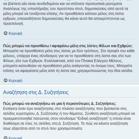
να βλέπετε εάν είναι συνδεδεμένοι και να στέλνετε προσωπικά μηνύματα.
Αναλόγως της υποστήριξης του προτύπου στυλ, δημοσιεύσεις από αυτά τα
μέλη μπορεί να τονίζονται επίσης. Αν προσθέσετε κάποιο μέλος στη λίστα
εχθρών, οποιεσδήποτε δημοσιεύσεις θα κάνει αυτό θα αποκρύπτονται ως
προεπιλογή.
Κορυφή
Πώς μπορώ να προσθέσω / αφαιρέσω μέλη στις λίστες Φίλων και Εχθρών;
Μπορείτε να προσθέσετε μέλη στις λίστες με δύο τρόπους. Στο προφίλ του κάθε
μέλους, υπάρχει ένας σύνδεσμος για να το προσθέσετε στη λίστα σας είτε των
Φίλων, είτε των Εχθρών. Εναλλακτικά, από τον Πίνακα Ελέγχου Μέλους,
μπορείτε κατευθείαν να προσθέσετε μέλη εισάγοντας το όνομα τους. Μπορείτε
επίσης να αφαιρέσετε μέλη από τη λίστα σας χρησιμοποιώντας την ίδια σελίδα.
Κορυφή
Αναζήτηση στις Δ. Συζητήσεις
Πώς μπορώ να αναζητήσω σε μια ή περισσότερες Δ. Συζητήσεις;
Εισάγετε έναν όρο αναζήτησης στο πλαίσιο αναζήτησης που βρίσκεται στις
σελίδες ευρετηρίου, Δ. Συζήτησης ή του θέματος. Σύνθετη αναζήτηση μπορεί να
πραγματοποιηθεί πατώντας στον σύνδεσμο “Ειδική αναζήτηση” η οποία είναι
διαθέσιμη σε όλες τις σελίδες στη Δ. Συζήτηση. Το πώς να κάνετε αναζήτηση
ίσως εξαρτάται από το στυλ που χρησιμοποιείτε.
Κορυφή