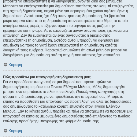
μπορείτε να επεξεργαστείτε ή να διαγράψετε μόνον τα δικά σας μηνύματα.
Μπορείτε να επεξεργαστείτε μια δημοσίευση πατώντας στο κουμπί επεξεργασίας
στη σχετική δημοσίευση, συχνά μόνο για περιορισμένο χρόνο αφότου έγινε η
δημοσίευση. Αν κάποιος έχει ήδη απαντήσει στη δημοσίευση, θα βρείτε ένα
μικρό κείμενο κάτω από τη δημοσίευση όταν επιστρέψετε στο θέμα, το οποίο
αναφέρει πόσες φορές επεξεργαστήκατε το μήνυμα αυτό, μαζί με την
ημερομηνία και την ώρα. Αυτό εμφανίζεται μόνον όταν κάποιος έχει κάνει μια
απάντηση. Δεν θα εμφανίζεται αν ένας συντονιστής ή διαχειριστής
επεξεργάστηκε τη δημοσίευση, ωστόσο αυτοί μπορούν να αφήσουν μια
σημείωση ως προς το γιατί έχουν επεξεργαστεί τη δημοσίευση κατά τη
διακριτική τους ευχέρεια. Παρακαλώ σημειώστε ότι απλά μέλη δεν μπορεί να
διαγράψουν μια δημοσίευση από τη στιγμή που κάποιος έχει απαντήσει.
Κορυφή
Πώς προσθέτω μια υπογραφή στη δημοσίευση μου;
Για να προσθέσετε υπογραφή σε μια δημοσίευση πρέπει πρώτα να
δημιουργήσετε μια μέσω του Πίνακα Ελέγχου Μέλους. Μόλις δημιουργηθεί,
μπορείτε να σημειώσετε το πλαίσιο επιλογής
Προσάρτηση υπογραφής
στη
φόρμα της δημοσίευσης για να προσθέσετε την υπογραφή σας. Μπορείτε
επίσης να προσθέσετε μια υπογραφή ως προεπιλογή για όλες τις δημοσιεύσεις
σας σημειώνοντας το κατάλληλο κουμπί επιλογής στον Πίνακα Ελέγχου
Μέλους. Εάν το κάνετε αυτό, μπορείτε και πάλι να αποτρέψετε να προστεθεί μια
υπογραφή σε κάποιες μεμονωμένες δημοσιεύσεις από-επιλέγοντας το πλαίσιο
επιλογής προσθήκης υπογραφής στη φόρμα δημοσίευσης.
Κορυφή