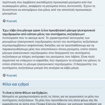
περίπτωση που λαμβάνετε ανεπιθύμητα προσωπικά μηνύματα από ένα
συγκεκριμένο μέλος, αναφέρετε τα μηνύματα στους συντονιστές. Έχουν τη
δυνατότητα να αποτρέψουν ένα μέλος από την αποστολή προσωπικών
μηνυμάτων.
Κορυφή
Έχω λάβει ένα μήνυμα spam ή ένα προσβλητικό μήνυμα ηλεκτρονικού
ταχυδρομείου από κάποιο μέλος του συστήματος συζητήσεων!
Λυπούμαστε που το ακούμε αυτό. Το χαρακτηριστικό λειτουργίας των
μηνυμάτων ηλεκτρονικού ταχυδρομείου αυτού του συστήματος συζητήσεων
συμπεριλαμβάνουν ασφαλιστικές δικλείδες για να προσπαθήσουμε και να
παρακολουθήσουμε μέλη που αποστέλλουν τέτοια μηνύματα, οπότε στείλτε
μήνυμα ηλεκτρονικού ταχυδρομείου στον διαχειριστή του συστήματος
συζητήσεων με πλήρες αντίγραφο του μηνύματος που λάβατε. Είναι πολύ
σημαντικό να υπάρχουν οι κεφαλίδες που περιέχουν τα στοιχεία του μέλους το
οποίο απέστειλε το μήνυμα ηλεκτρονικού ταχυδρομείου. Ο διαχειριστής του
συστήματος συζητήσεων μπορεί στη συνέχεια να λάβει μέτρα.
Κορυφή
Φίλοι και εχθροί
Τι είναι η λίστα Φίλων και Εχθρών;
Μπορείτε να χρησιμοποιήσετε αυτές τις λίστες για να οργανώσετε τα μέλη του
συστήματος συζητήσεων. Τα μέλη που προστίθενται στη λίστα φίλων σας θα
εμφανίζονται σε λίστα στον Πίνακα Ελέγχου Μέλους για γρήγορη πρόσβαση για