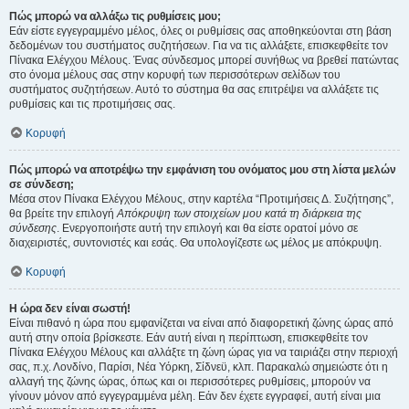
Πώς μπορώ να αλλάξω τις ρυθμίσεις μου;
Εάν είστε εγγεγραμμένο μέλος, όλες οι ρυθμίσεις σας αποθηκεύονται στη βάση
δεδομένων του συστήματος συζητήσεων. Για να τις αλλάξετε, επισκεφθείτε τον
Πίνακα Ελέγχου Μέλους. Ένας σύνδεσμος μπορεί συνήθως να βρεθεί πατώντας
στο όνομα μέλους σας στην κορυφή των περισσότερων σελίδων του
συστήματος συζητήσεων. Αυτό το σύστημα θα σας επιτρέψει να αλλάξετε τις
ρυθμίσεις και τις προτιμήσεις σας.
Κορυφή
Πώς μπορώ να αποτρέψω την εμφάνιση του ονόματος μου στη λίστα μελών
σε σύνδεση;
Μέσα στον Πίνακα Ελέγχου Μέλους, στην καρτέλα “Προτιμήσεις Δ. Συζήτησης”,
θα βρείτε την επιλογή
Απόκρυψη των στοιχείων μου κατά τη διάρκεια της
σύνδεσης
. Ενεργοποιήστε αυτή την επιλογή και θα είστε ορατοί μόνο σε
διαχειριστές, συντονιστές και εσάς. Θα υπολογίζεστε ως μέλος με απόκρυψη.
Κορυφή
Η ώρα δεν είναι σωστή!
Είναι πιθανό η ώρα που εμφανίζεται να είναι από διαφορετική ζώνης ώρας από
αυτή στην οποία βρίσκεστε. Εάν αυτή είναι η περίπτωση, επισκεφθείτε τον
Πίνακα Ελέγχου Μέλους και αλλάξτε τη ζώνη ώρας για να ταιριάζει στην περιοχή
σας, π.χ. Λονδίνο, Παρίσι, Νέα Υόρκη, Σίδνεϋ, κλπ. Παρακαλώ σημειώστε ότι η
αλλαγή της ζώνης ώρας, όπως και οι περισσότερες ρυθμίσεις, μπορούν να
γίνουν μόνον από εγγεγραμμένα μέλη. Εάν δεν έχετε εγγραφεί, αυτή είναι μια