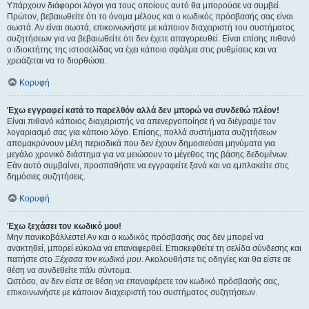
Υπάρχουν διάφοροι λόγοι για τους οποίους αυτό θα μπορούσε να συμβεί.
Πρώτον, βεβαιωθείτε ότι το όνομα μέλους και ο κωδικός πρόσβασής σας είναι
σωστά. Αν είναι σωστά, επικοινωνήστε με κάποιον διαχειριστή του συστήματος
συζητήσεων για να βεβαιωθείτε ότι δεν έχετε απαγορευθεί. Είναι επίσης πιθανό
ο ιδιοκτήτης της ιστοσελίδας να έχει κάποιο σφάλμα στις ρυθμίσεις και να
χρειάζεται να το διορθώσει.
Κορυφή
Έχω εγγραφεί κατά το παρελθόν αλλά δεν μπορώ να συνδεθώ πλέον!
Είναι πιθανό κάποιος διαχειριστής να απενεργοποίησε ή να διέγραψε τον
λογαριασμό σας για κάποιο λόγο. Επίσης, πολλά συστήματα συζητήσεων
απομακρύνουν μέλη περιοδικά που δεν έχουν δημοσιεύσει μηνύματα για
μεγάλο χρονικό διάστημα για να μειώσουν το μέγεθος της βάσης δεδομένων.
Εάν αυτό συμβαίνει, προσπαθήστε να εγγραφείτε ξανά και να εμπλακείτε στις
δημόσιες συζητήσεις.
Κορυφή
Έχω ξεχάσει τον κωδικό μου!
Μην πανικοβάλλεστε! Αν και ο κωδικός πρόσβασής σας δεν μπορεί να
ανακτηθεί, μπορεί εύκολα να επαναφερθεί. Επισκεφθείτε τη σελίδα σύνδεσης και
πατήστε στο
Ξέχασα τον κωδικό μου
. Ακολουθήστε τις οδηγίες και θα είστε σε
θέση να συνδεθείτε πάλι σύντομα.
Ωστόσο, αν δεν είστε σε θέση να επαναφέρετε τον κωδικό πρόσβασής σας,
επικοινωνήστε με κάποιον διαχειριστή του συστήματος συζητήσεων.