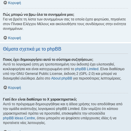
Κορυφή
Πώς μπορώ να βρω όλα τα συνημμένα μου;
Για να βρείτε τη λίστα των συνημμένων σας τα οποία έχετε φορτώσει, πηγαίνετε
στον Πίνακα Ελέγχου Μέλους και ακολουθήστε τους συνδέσμους στην ενότητα
συνημμένων.
Κορυφή
Θέματα σχετικά με το phpBB
Ποιος έχει δημιουργήσει αυτό το σύστημα συζητήσεων;
Αυτό το λογισμικό (στη μη τροποποιημένη του έκδοση) έχει υλοποιηθεί,
κυκλοφορήσει και είναι κατοχυρωμένο από το
phpBB Limited
. Είναι διαθέσιμο
υπό την GNU General Public License, έκδοση 2 (GPL-2.0) και μπορεί να
διανεμηθεί ελεύθερα. Δείτε στο
About phpBB
για περισσότερες λεπτομέρειες.
Κορυφή
Γιατί δεν είναι διαθέσιμο το Χ χαρακτηριστικό;
Αυτό το πρόγραμμα δημιουργήθηκε και η άδεια χρήσης του αποδόθηκε από
την ομάδα ανάπτυξης λογισμικού phpBB Limited. Εάν νομίζετε ότι κάποιο
χαρακτηριστικό πρέπει να προστεθεί, επισκεφθείτε την ιστοσελίδα
phpBB Ideas Centre
, όπου μπορείτε να ψηφίσετε υπάρχουσες ιδέες ή να
προτείνετε νέες λειτουργίες.