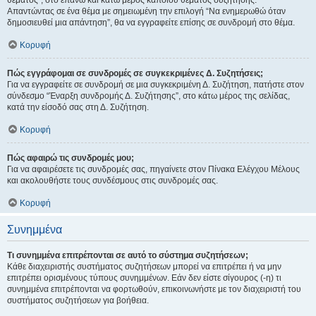
θέματος", στο επάνω και κάτω μέρος κάποιου θέματος συζήτησης.
Απαντώντας σε ένα θέμα με σημειωμένη την επιλογή “Να ενημερωθώ όταν
δημοσιευθεί μια απάντηση”, θα να εγγραφείτε επίσης σε συνδρομή στο θέμα.
Κορυφή
Πώς εγγράφομαι σε συνδρομές σε συγκεκριμένες Δ. Συζητήσεις;
Για να εγγραφείτε σε συνδρομή σε μια συγκεκριμένη Δ. Συζήτηση, πατήστε στον
σύνδεσμο “Έναρξη συνδρομής Δ. Συζήτησης”, στο κάτω μέρος της σελίδας,
κατά την είσοδό σας στη Δ. Συζήτηση.
Κορυφή
Πώς αφαιρώ τις συνδρομές μου;
Για να αφαιρέσετε τις συνδρομές σας, πηγαίνετε στον Πίνακα Ελέγχου Μέλους
και ακολουθήστε τους συνδέσμους στις συνδρομές σας.
Κορυφή
Συνημμένα
Τι συνημμένα επιτρέπονται σε αυτό το σύστημα συζητήσεων;
Κάθε διαχειριστής συστήματος συζητήσεων μπορεί να επιτρέπει ή να μην
επιτρέπει ορισμένους τύπους συνημμένων. Εάν δεν είστε σίγουρος (-η) τι
συνημμένα επιτρέπονται να φορτωθούν, επικοινωνήστε με τον διαχειριστή του
συστήματος συζητήσεων για βοήθεια.