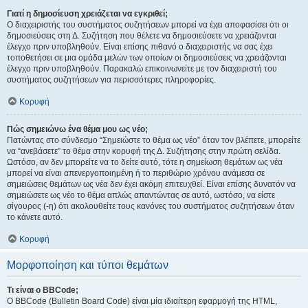
Γιατί η δημοσίευση χρειάζεται να εγκριθεί;
Ο διαχειριστής του συστήματος συζητήσεων μπορεί να έχει αποφασίσει ότι οι
δημοσιεύσεις στη Δ. Συζήτηση που θέλετε να δημοσιεύσετε να χρειάζονται
έλεγχο πριν υποβληθούν. Είναι επίσης πιθανό ο διαχειριστής να σας έχει
τοποθετήσει σε μια ομάδα μελών των οποίων οι δημοσιεύσεις να χρειάζονται
έλεγχο πριν υποβληθούν. Παρακαλώ επικοινωνείτε με τον διαχειριστή του
συστήματος συζητήσεων για περισσότερες πληροφορίες.
Κορυφή
Πώς σημειώνω ένα θέμα μου ως νέο;
Πατώντας στο σύνδεσμο “Σημειώστε το θέμα ως νέο” όταν τον βλέπετε, μπορείτε
να “ανεβάσετε” το θέμα στην κορυφή της Δ. Συζήτησης στην πρώτη σελίδα.
Ωστόσο, αν δεν μπορείτε να το δείτε αυτό, τότε η σημείωση θεμάτων ως νέα
μπορεί να είναι απενεργοποιημένη ή το περιθώριο χρόνου ανάμεσα σε
σημειώσεις θεμάτων ως νέα δεν έχει ακόμη επιτευχθεί. Είναι επίσης δυνατόν να
σημειώσετε ως νέο το θέμα απλώς απαντώντας σε αυτό, ωστόσο, να είστε
σίγουρος (-η) ότι ακολουθείτε τους κανόνες του συστήματος συζητήσεων όταν
το κάνετε αυτό.
Κορυφή
Μορφοποίηση και τύποι θεμάτων
Τι είναι ο BBCode;
Ο BBCode (Bulletin Board Code) είναι μία ιδιαίτερη εφαρμογή της HTML,