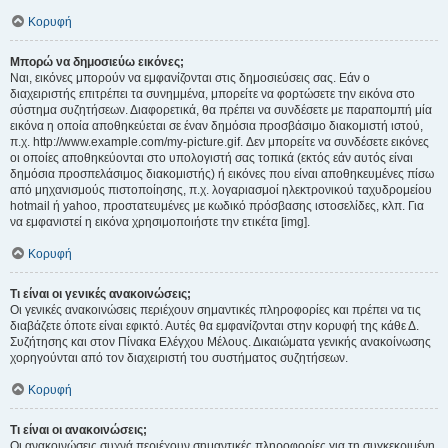
Κορυφή
Μπορώ να δημοσιεύω εικόνες;
Ναι, εικόνες μπορούν να εμφανίζονται στις δημοσιεύσεις σας. Εάν ο
διαχειριστής επιτρέπει τα συνημμένα, μπορείτε να φορτώσετε την εικόνα στο
σύστημα συζητήσεων. Διαφορετικά, θα πρέπει να συνδέσετε με παραπομπή μία
εικόνα η οποία αποθηκεύεται σε έναν δημόσια προσβάσιμο διακομιστή ιστού,
π.χ. http://www.example.com/my-picture.gif. Δεν μπορείτε να συνδέσετε εικόνες
οι οποίες αποθηκεύονται στο υπολογιστή σας τοπικά (εκτός εάν αυτός είναι
δημόσια προσπελάσιμος διακομιστής) ή εικόνες που είναι αποθηκευμένες πίσω
από μηχανισμούς πιστοποίησης, π.χ. λογαριασμοί ηλεκτρονικού ταχυδρομείου
hotmail ή yahoo, προστατευμένες με κωδικό πρόσβασης ιστοσελίδες, κλπ. Για
να εμφανιστεί η εικόνα χρησιμοποιήστε την ετικέτα [img].
Κορυφή
Τι είναι οι γενικές ανακοινώσεις;
Οι γενικές ανακοινώσεις περιέχουν σημαντικές πληροφορίες και πρέπει να τις
διαβάζετε όποτε είναι εφικτό. Αυτές θα εμφανίζονται στην κορυφή της κάθε Δ.
Συζήτησης και στον Πίνακα Ελέγχου Μέλους. Δικαιώματα γενικής ανακοίνωσης
χορηγούνται από τον διαχειριστή του συστήματος συζητήσεων.
Κορυφή
Τι είναι οι ανακοινώσεις;
Οι ανακοινώσεις συχνά περιέχουν σημαντικές πληροφορίες για τη συγκεκριμένη