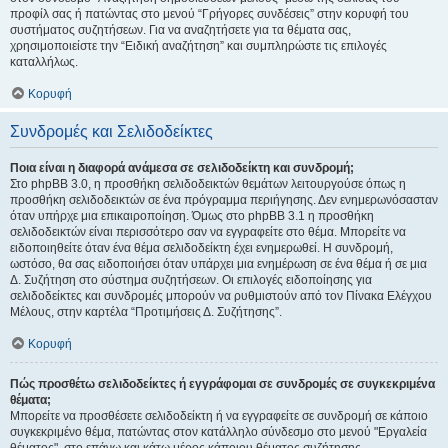
προφίλ σας ή πατώντας στο μενού “Γρήγορες συνδέσεις” στην κορυφή του
συστήματος συζητήσεων. Για να αναζητήσετε για τα θέματα σας,
χρησιμοποιείστε την “Ειδική αναζήτηση” και συμπληρώστε τις επιλογές
καταλλήλως.
Κορυφή
Συνδρομές και Σελιδοδείκτες
Ποια είναι η διαφορά ανάμεσα σε σελιδοδείκτη και συνδρομή;
Στο phpBB 3.0, η προσθήκη σελιδοδεικτών θεμάτων λειτουργούσε όπως η
προσθήκη σελιδοδεικτών σε ένα πρόγραμμα περιήγησης. Δεν ενημερωνόσασταν
όταν υπήρχε μια επικαιροποίηση. Όμως στο phpBB 3.1 η προσθήκη
σελιδοδεικτών είναι περισσότερο σαν να εγγραφείτε στο θέμα. Μπορείτε να
ειδοποιηθείτε όταν ένα θέμα σελιδοδείκτη έχει ενημερωθεί. Η συνδρομή,
ωστόσο, θα σας ειδοποιήσει όταν υπάρχει μια ενημέρωση σε ένα θέμα ή σε μια
Δ. Συζήτηση στο σύστημα συζητήσεων. Οι επιλογές ειδοποίησης για
σελιδοδείκτες και συνδρομές μπορούν να ρυθμιστούν από τον Πίνακα Ελέγχου
Μέλους, στην καρτέλα “Προτιμήσεις Δ. Συζήτησης”.
Κορυφή
Πώς προσθέτω σελιδοδείκτες ή εγγράφομαι σε συνδρομές σε συγκεκριμένα
θέματα;
Μπορείτε να προσθέσετε σελιδοδείκτη ή να εγγραφείτε σε συνδρομή σε κάποιο
συγκεκριμένο θέμα, πατώντας στον κατάλληλο σύνδεσμο στο μενού "Εργαλεία