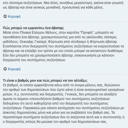
στο σύστημα συζητήσεων. Μια άλλη, συνήθως μεγαλύτερη, εικόνα είναι γνωστή
ως άβαταρ και είναι γενικώς μοναδική, προσωπική για κάθε μέλος.
Κορυφή
Πώς μπορώ να εμφανίσω ένα άβαταρ;
Μέσα στον Πίνακα Ελέγχου Μέλους, στην καρτέλα “Προφίλ”, μπορείτε να
προσθέσετε ένα άβαταρ, χρησιμοποιώντας μια από τις ακόλουθες τέσσερις
μεθόδους: Gravatar, Γκαλερί, Φόρτωση από σύνδεσμο ή Φόρτωση άβαταρ.
Εναπόκειται στον διαχειριστή του συστήματος συζητήσεων να ενεργοποιήσει τα
άβαταρ και να επιλέξει τον τρόπο με τον οποίο μπορεί να καταστούν διαθέσιμα.
Εάν δεν μπορείτε να χρησιμοποιήσετε άβαταρ, επικοινωνήστε με κάποιον
διαχειριστή του συστήματος συζητήσεων.
Κορυφή
Τι είναι ο βαθμός μου και πώς μπορώ να τον αλλάξω;
Οι βαθμοί, οι οποίοι εμφανίζονται κάτω από το όνομα μέλους σας, δηλώνουν
τον αριθμό των δημοσιεύσεων που έχετε κάνει ή είναι αναγνωριστικό ορισμένων
μελών, π.χ. συντονιστές και διαχειριστές. Γενικώς, δεν μπορείτε να αλλάξετε
άμεσα το κείμενο οποιουδήποτε βαθμού του συστήματος συζητήσεων
δεδομένου ότι αυτό καθορίζεται από τον διαχειριστή του συστήματος
συζητήσεων. Παρακαλώ μην κάνετε κατάχρηση του συστήματος συζητήσεων με
άσκοπες δημοσιεύσεις μόνο και μόνο για να ανεβάσετε τον βαθμό σας. Τα
περισσότερα συστήματα συζητήσεων δεν το ανέχονται αυτό και ο συντονιστής ή
ο διαχειριστής απλώς θα μειώσει τον αριθμό των δημοσιεύσεων σας.