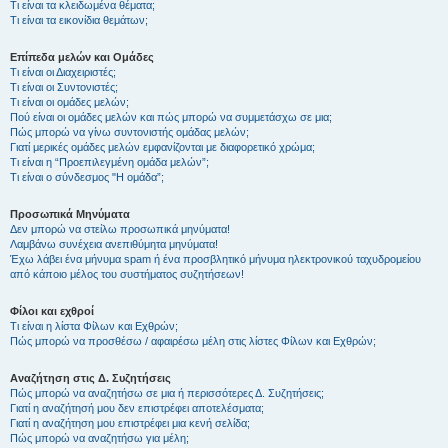
Τι είναι τα κλειδωμένα θέματα;
Τι είναι τα εικονίδια θεμάτων;
Επίπεδα μελών και Ομάδες
Τι είναι οι Διαχειριστές;
Τι είναι οι Συντονιστές;
Τι είναι οι ομάδες μελών;
Πού είναι οι ομάδες μελών και πώς μπορώ να συμμετάσχω σε μια;
Πώς μπορώ να γίνω συντονιστής ομάδας μελών;
Γιατί μερικές ομάδες μελών εμφανίζονται με διαφορετικό χρώμα;
Τι είναι η “Προεπιλεγμένη ομάδα μελών”;
Τι είναι ο σύνδεσμος "Η ομάδα”;
Προσωπικά Μηνύματα
Δεν μπορώ να στείλω προσωπικά μηνύματα!
Λαμβάνω συνέχεια ανεπιθύμητα μηνύματα!
Έχω λάβει ένα μήνυμα spam ή ένα προσβλητικό μήνυμα ηλεκτρονικού ταχυδρομείου
από κάποιο μέλος του συστήματος συζητήσεων!
Φίλοι και εχθροί
Τι είναι η λίστα Φίλων και Εχθρών;
Πώς μπορώ να προσθέσω / αφαιρέσω μέλη στις λίστες Φίλων και Εχθρών;
Αναζήτηση στις Δ. Συζητήσεις
Πώς μπορώ να αναζητήσω σε μια ή περισσότερες Δ. Συζητήσεις;
Γιατί η αναζήτησή μου δεν επιστρέφει αποτελέσματα;
Γιατί η αναζήτηση μου επιστρέφει μια κενή σελίδα;
Πώς μπορώ να αναζητήσω για μέλη;