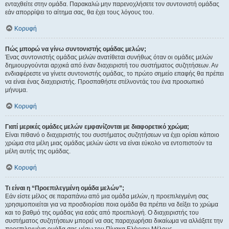
ενταχθείτε στην ομάδα. Παρακαλώ μην παρενοχλήσετε τον συντονιστή ομάδας
εάν απορρίψει το αίτημα σας, θα έχει τους λόγους του.
Κορυφή
Πώς μπορώ να γίνω συντονιστής ομάδας μελών;
Ένας συντονιστής ομάδας μελών ανατίθεται συνήθως όταν οι ομάδες μελών
δημιουργούνται αρχικά από έναν διαχειριστή του συστήματος συζητήσεων. Αν
ενδιαφέρεστε να γίνετε συντονιστής ομάδας, το πρώτο σημείο επαφής θα πρέπει
να είναι ένας διαχειριστής. Προσπαθήστε στέλνοντάς του ένα προσωπικό
μήνυμα.
Κορυφή
Γιατί μερικές ομάδες μελών εμφανίζονται με διαφορετικό χρώμα;
Είναι πιθανό ο διαχειριστής του συστήματος συζητήσεων να έχει ορίσει κάποιο
χρώμα στα μέλη μιας ομάδας μελών ώστε να είναι εύκολο να εντοπιστούν τα
μέλη αυτής της ομάδας.
Κορυφή
Τι είναι η “Προεπιλεγμένη ομάδα μελών”;
Εάν είστε μέλος σε παραπάνω από μια ομάδα μελών, η προεπιλεγμένη σας
χρησιμοποιείται για να προσδιορίσει ποια ομάδα θα πρέπει να δείξει το χρώμα
και το βαθμό της ομάδας για εσάς από προεπιλογή. Ο διαχειριστής του
συστήματος συζητήσεων μπορεί να σας παραχωρήσει δικαίωμα να αλλάξετε την