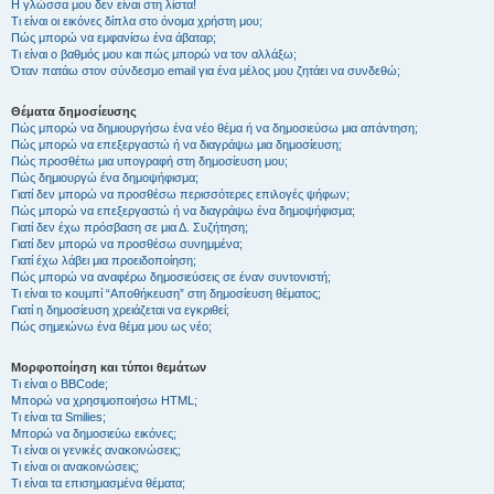
Η γλώσσα μου δεν είναι στη λίστα!
Τι είναι οι εικόνες δίπλα στο όνομα χρήστη μου;
Πώς μπορώ να εμφανίσω ένα άβαταρ;
Τι είναι ο βαθμός μου και πώς μπορώ να τον αλλάξω;
Όταν πατάω στον σύνδεσμο email για ένα μέλος μου ζητάει να συνδεθώ;
Θέματα δημοσίευσης
Πώς μπορώ να δημιουργήσω ένα νέο θέμα ή να δημοσιεύσω μια απάντηση;
Πώς μπορώ να επεξεργαστώ ή να διαγράψω μια δημοσίευση;
Πώς προσθέτω μια υπογραφή στη δημοσίευση μου;
Πώς δημιουργώ ένα δημοψήφισμα;
Γιατί δεν μπορώ να προσθέσω περισσότερες επιλογές ψήφων;
Πώς μπορώ να επεξεργαστώ ή να διαγράψω ένα δημοψήφισμα;
Γιατί δεν έχω πρόσβαση σε μια Δ. Συζήτηση;
Γιατί δεν μπορώ να προσθέσω συνημμένα;
Γιατί έχω λάβει μια προειδοποίηση;
Πώς μπορώ να αναφέρω δημοσιεύσεις σε έναν συντονιστή;
Τι είναι το κουμπί “Αποθήκευση” στη δημοσίευση θέματος;
Γιατί η δημοσίευση χρειάζεται να εγκριθεί;
Πώς σημειώνω ένα θέμα μου ως νέο;
Μορφοποίηση και τύποι θεμάτων
Τι είναι ο BBCode;
Μπορώ να χρησιμοποιήσω HTML;
Τι είναι τα Smilies;
Μπορώ να δημοσιεύω εικόνες;
Τι είναι οι γενικές ανακοινώσεις;
Τι είναι οι ανακοινώσεις;
Τι είναι τα επισημασμένα θέματα;