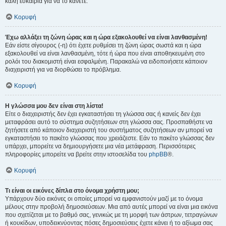
καλή ευκαιρία για να το κάνετε.
Κορυφή
Έχω αλλάξει τη ζώνη ώρας και η ώρα εξακολουθεί να είναι λανθασμένη!
Εάν είστε σίγουρος (-η) ότι έχετε ρυθμίσει τη ζώνη ώρας σωστά και η ώρα
εξακολουθεί να είναι λανθασμένη, τότε ή ώρα που είναι αποθηκευμένη στο
ρολόι του διακομιστή είναι εσφαλμένη. Παρακαλώ να ειδοποιήσετε κάποιον
διαχειριστή για να διορθώσει το πρόβλημα.
Κορυφή
Η γλώσσα μου δεν είναι στη λίστα!
Είτε ο διαχειριστής δεν έχει εγκαταστήσει τη γλώσσα σας ή κανείς δεν έχει
μεταφράσει αυτό το σύστημα συζητήσεων στη γλώσσα σας. Προσπαθήστε να
ζητήσετε από κάποιον διαχειριστή του συστήματος συζητήσεων αν μπορεί να
εγκαταστήσει το πακέτο γλώσσας που χρειάζεστε. Εάν το πακέτο γλώσσας δεν
υπάρχει, μπορείτε να δημιουργήσετε μια νέα μετάφραση. Περισσότερες
πληροφορίες μπορείτε να βρείτε στην ιστοσελίδα του
phpBB
®.
Κορυφή
Τι είναι οι εικόνες δίπλα στο όνομα χρήστη μου;
Υπάρχουν δύο εικόνες οι οποίες μπορεί να εμφανιστούν μαζί με το όνομα
μέλους στην προβολή δημοσιεύσεων. Μια από αυτές μπορεί να είναι μια εικόνα
που σχετίζεται με το βαθμό σας, γενικώς με τη μορφή των άστρων, τετραγώνων
ή κουκίδων, υποδεικνύοντας πόσες δημοσιεύσεις έχετε κάνει ή το αξίωμα σας