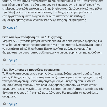
θέμα. Αυτή έχει πάντα συνδεδεμένο το δημοψήφισμα με αυτό. Εάν κανένας δεν
έχει δώσει μια ψήφο, τα μέλη μπορούν να διαγράψουν το δημοψήφισμα ή να
επεξεργαστούν κάθε επιλογή του δημοψηφίσματος. Ωστόσο, εάν κάποιο μέλος
έχει ήδη ψηφίσει, μόνον οι συντονιστές ή οι διαχειριστές μπορούν να το
επεξεργαστούν ή να το διαγράψουν. Αυτό αποτρέπει τις επιλογές
δημοψηφίσματος να αλλαχθούν εν εξελίξει ενός δημοψηφίσματος.
Κορυφή
Γιατί δεν έχω πρόσβαση σε μια Δ. Συζήτηση;
Μερικές Δ. Συζητήσεις μπορεί να περιορίζονται σε ορισμένα μέλη ή ομάδες. Για
να δείτε, να διαβάσετε, να απαντήσετε ή για οποιαδήποτε άλλη ενέργεια μπορεί
να χρειάζεστε ειδικά δικαιώματα. Επικοινωνήστε με έναν συντονιστή ή
διαχειριστή του συστήματος συζητήσεων για να σας χορηγήσει την πρόσβαση.
Κορυφή
Γιατί δεν μπορώ να προσθέσω συνημμένα;
Τα δικαιώματα συνημμένου χορηγούνται ανά Δ. Συζήτηση, ανά ομάδα, ή ανά
μέλος. Ο διαχειριστής του συστήματος συζητήσεων μπορεί να μην έχει επιτρέψει
την προσθήκη συνημμένων στη συγκεκριμένη Δ. Συζήτηση που θέλετε να
δημοσιεύσετε ή πιθανόν μόνο ορισμένες ομάδες μπορούν να προσθέτουν
συνημμένα. Επικοινωνήστε με τον διαχειριστή του συστήματος συζητήσεων εάν
δεν είστε σίγουρος (-η) σχετικά με το λόγο που δεν μπορείτε να προσθέσετε
συνημμένα.
Κορυφή