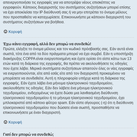
απενεργοποιήσει τις εγγραφές για να αποτρέψει νέους επισκέπτες να
εγγραφούν. Κάποιος διαχειριστής του συστήματος συζητήσεων μπορεί επίσης
να έχει αποκλείσει την IP διεύθυνσή σας ή να μην επιτρέπει το όνομα μέλους
που προσπαθείτε να καταχωρίσετε. Επικοινωνήστε με κάποιον διαχειριστή του
συστήματος συζητήσεων για βοήθεια.
Κορυφή
Έχω κάνει εγγραφή, αλλά δεν μπορώ να συνδεθώ!
Πρώτα, ελέγξτε το όνομα μέλους και τον κωδικό πρόσβασής σας. Εάν αυτά είναι
σωστά, τότε ένα από τα δύο πράγματα μπορεί να έχει συμβεί. Εάν η υποστήριξη
διακήρυξης COPPA είναι ενεργοποιημένη και έχετε ορίσει ότι είστε κάτω των 13
ετών κατά τη διάρκεια της εγγραφής, θα πρέπει να ακολουθήσετε τις οδηγίες
που έχετε λάβει. Μερικά συστήματα συζητήσεων απαιτούν όλες οι νέες εγγραφές
να ενεργοποιούνται, είτε από εσάς είτε από τον διαχειριστή προκειμένου να
μπορέσετε να συνδεθείτε. Αυτή η πληροφορία υπήρχε κατά τη διάρκεια της
εγγραφής. Εάν έχετε λάβει ένα μήνυμα ηλεκτρονικού ταχυδρομείου,
ακολουθήστε τις οδηγίες. Εάν δεν λάβετε ένα μήνυμα ηλεκτρονικού
ταχυδρομείου, ενδεχομένως να έχετε δώσει μια λανθασμένη διεύθυνση
ηλεκτρονικού ταχυδρομείου ή το μήνυμα ηλεκτρονικού ταχυδρομείου, έχει
μπλοκαριστεί από κάποιο φίλτρο spam. Εάν είστε σίγουρος (-η) ότι η διεύθυνση
ηλεκτρονικού ταχυδρομείου που δώσατε είναι σωστή, προσπαθήστε να
επικοινωνήσετε με έναν διαχειριστή.
Κορυφή
Γιατί δεν μπορώ να συνδεθώ;