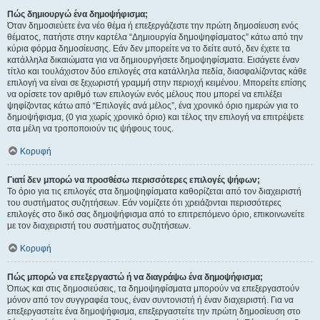
Πώς δημιουργώ ένα δημοψήφισμα;
Όταν δημοσιεύετε ένα νέο θέμα ή επεξεργάζεστε την πρώτη δημοσίευση ενός
θέματος, πατήστε στην καρτέλα “Δημιουργία δημοψηφίσματος” κάτω από την
κύρια φόρμα δημοσίευσης. Εάν δεν μπορείτε να το δείτε αυτό, δεν έχετε τα
κατάλληλα δικαιώματα για να δημιουργήσετε δημοψηφίσματα. Εισάγετε έναν
τίτλο και τουλάχιστον δύο επιλογές στα κατάλληλα πεδία, διασφαλίζοντας κάθε
επιλογή να είναι σε ξεχωριστή γραμμή στην περιοχή κειμένου. Μπορείτε επίσης
να ορίσετε τον αριθμό των επιλογών ενός μέλους που μπορεί να επιλέξει
ψηφίζοντας κάτω από “Επιλογές ανά μέλος”, ένα χρονικό όριο ημερών για το
δημοψήφισμα, (0 για χωρίς χρονικό όριο) και τέλος την επιλογή να επιτρέψετε
στα μέλη να τροποποιούν τις ψήφους τους.
Κορυφή
Γιατί δεν μπορώ να προσθέσω περισσότερες επιλογές ψήφων;
Το όριο για τις επιλογές στα δημοψηφίσματα καθορίζεται από τον διαχειριστή
του συστήματος συζητήσεων. Εάν νομίζετε ότι χρειάζονται περισσότερες
επιλογές στο δικό σας δημοψήφισμα από το επιτρεπόμενο όριο, επικοινωνείτε
με τον διαχειριστή του συστήματος συζητήσεων.
Κορυφή
Πώς μπορώ να επεξεργαστώ ή να διαγράψω ένα δημοψήφισμα;
Όπως και στις δημοσιεύσεις, τα δημοψηφίσματα μπορούν να επεξεργαστούν
μόνον από τον συγγραφέα τους, έναν συντονιστή ή έναν διαχειριστή. Για να
επεξεργαστείτε ένα δημοψήφισμα, επεξεργαστείτε την πρώτη δημοσίευση στο