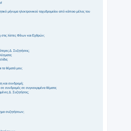
α!
τικό μήνυμα ηλεκτρονικού ταχυδρομείου από κάποιο μέλος του
στις λίστες Φίλων και Εχθρών;
τερες Δ. Συζητήσεις;
ελέσματα;
ελίδα;
 τα θέματά μου;
τη και συνδρομή;
 σε συνδρομές σε συγκεκριμένα θέματα;
ένες Δ. Συζητήσεις;
τημα συζητήσεων;
;