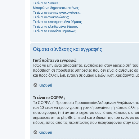
Τι είναι τα Smilies;
Μπορώ να δημοσιεύω εικόνες;
Τι είναι οι γενικές ανακοινώσεις;
Τι είναι οι ανακοινώσεις;
Τι είναι τα επισημασμένα θέματα;
Τι είναι τα κλειδωμένα θέματα;
Τι είναι τα εικονίδια θεμάτων;
Θέματα σύνδεσης και εγγραφής
Γιατί πρέπει να εγγραφώ;
Ίσως να μην είναι απαραίτητο, εναπόκειται στον διαχειριστή 
πρόσβαση σε πρόσθετες υπηρεσίες που δεν είναι διαθέσιμες σ
και προς άλλα μέλη, ένταξη σε ομάδα μελών, κλπ. Χρειάζονται 
Κορυφή
Τι είναι το COPPA;
Το COPPA, ή Προστασία Προσωπικών Δεδομένων Ανηλίκων στο Δ
των 13 ετών να έχουν γραπτή γονική συναίνεση ή κάποια άλλη 
είστε σίγουρος (-η) αν αυτό ισχύει για σας, όπως κάποιος ο ο
σημειώστε ότι το phpBB Limited και ο ιδιοκτήτης του εν λόγω
είδους, εκτός από τις περιπτώσεις που περιγράφονται στην ερ
Κορυφή