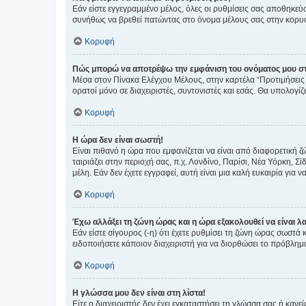
Εάν είστε εγγεγραμμένο μέλος, όλες οι ρυθμίσεις σας αποθηκε
συνήθως να βρεθεί πατώντας στο όνομα μέλους σας στην κορυφή
Κορυφή
Πώς μπορώ να αποτρέψω την εμφάνιση του ονόματος μου στ
Μέσα στον Πίνακα Ελέγχου Μέλους, στην καρτέλα “Προτιμήσεις 
ορατοί μόνο σε διαχειριστές, συντονιστές και εσάς. Θα υπολογί
Κορυφή
Η ώρα δεν είναι σωστή!
Είναι πιθανό η ώρα που εμφανίζεται να είναι από διαφορετική 
ταιριάζει στην περιοχή σας, π.χ. Λονδίνο, Παρίσι, Νέα Υόρκη,
μέλη. Εάν δεν έχετε εγγραφεί, αυτή είναι μια καλή ευκαιρία για να
Κορυφή
Έχω αλλάξει τη ζώνη ώρας και η ώρα εξακολουθεί να είναι λ
Εάν είστε σίγουρος (-η) ότι έχετε ρυθμίσει τη ζώνη ώρας σωστά
ειδοποιήσετε κάποιον διαχειριστή για να διορθώσει το πρόβλημ
Κορυφή
Η γλώσσα μου δεν είναι στη λίστα!
Είτε ο διαχειριστής δεν έχει εγκαταστήσει τη γλώσσα σας ή κα