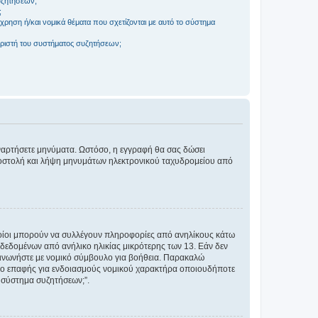
συζητήσεων;
;
ρηση ή/και νομικά θέματα που σχετίζονται με αυτό το σύστημα
ριστή του συστήματος συζητήσεων;
αναρτήσετε μηνύματα. Ωστόσο, η εγγραφή θα σας δώσει
αποστολή και λήψη μηνυμάτων ηλεκτρονικού ταχυδρομείου από
ποίοι μπορούν να συλλέγουν πληροφορίες από ανηλίκους κάτω
δεδομένων από ανήλικο ηλικίας μικρότερης των 13. Εάν δεν
ικοινωνήστε με νομικό σύμβουλο για βοήθεια. Παρακαλώ
μείο επαφής για ενδοιασμούς νομικού χαρακτήρα οποιουδήποτε
 σύστημα συζητήσεων;”.