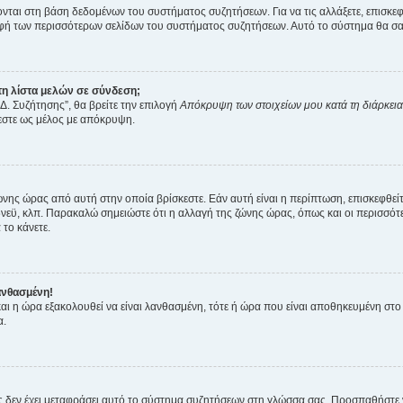
ύονται στη βάση δεδομένων του συστήματος συζητήσεων. Για να τις αλλάξετε, επισκ
 των περισσότερων σελίδων του συστήματος συζητήσεων. Αυτό το σύστημα θα σας επ
η λίστα μελών σε σύνδεση;
Δ. Συζήτησης”, θα βρείτε την επιλογή
Απόκρυψη των στοιχείων μου κατά τη διάρκει
ζεστε ως μέλος με απόκρυψη.
ζώνης ώρας από αυτή στην οποία βρίσκεστε. Εάν αυτή είναι η περίπτωση, επισκεφθεί
 Σίδνεϋ, κλπ. Παρακαλώ σημειώστε ότι η αλλαγή της ζώνης ώρας, όπως και οι περισσ
 το κάνετε.
ανθασμένη!
 και η ώρα εξακολουθεί να είναι λανθασμένη, τότε ή ώρα που είναι αποθηκευμένη στ
α.
νείς δεν έχει μεταφράσει αυτό το σύστημα συζητήσεων στη γλώσσα σας. Προσπαθήστε