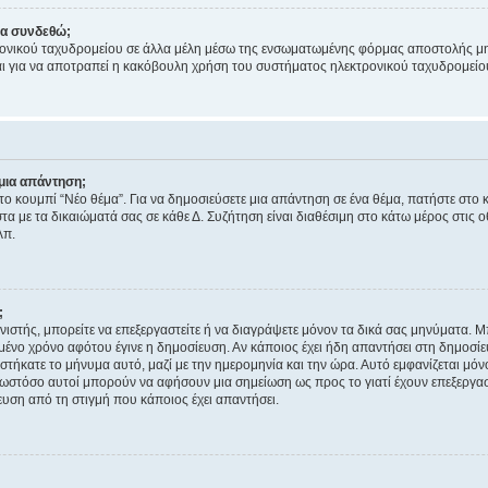
να συνδεθώ;
ονικού ταχυδρομείου σε άλλα μέλη μέσω της ενσωματωμένης φόρμας αποστολής μη
νεται για να αποτραπεί η κακόβουλη χρήση του συστήματος ηλεκτρονικού ταχυδρομεί
μια απάντηση;
στο κουμπί “Νέο θέμα”. Για να δημοσιεύσετε μια απάντηση σε ένα θέμα, πατήστε στο 
τα με τα δικαιώματά σας σε κάθε Δ. Συζήτηση είναι διαθέσιμη στο κάτω μέρος στις 
λπ.
;
νιστής, μπορείτε να επεξεργαστείτε ή να διαγράψετε μόνον τα δικά σας μηνύματα. 
μένο χρόνο αφότου έγινε η δημοσίευση. Αν κάποιος έχει ήδη απαντήσει στη δημοσίε
τήκατε το μήνυμα αυτό, μαζί με την ημερομηνία και την ώρα. Αυτό εμφανίζεται μόνο
 ωστόσο αυτοί μπορούν να αφήσουν μια σημείωση ως προς το γιατί έχουν επεξεργασ
υση από τη στιγμή που κάποιος έχει απαντήσει.