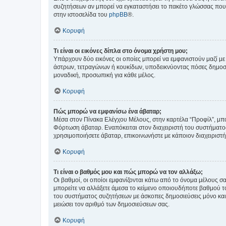
συζητήσεων αν μπορεί να εγκαταστήσει το πακέτο γλώσσας που 
στην ιστοσελίδα του
phpBB
®.
Κορυφή
Τι είναι οι εικόνες δίπλα στο όνομα χρήστη μου;
Υπάρχουν δύο εικόνες οι οποίες μπορεί να εμφανιστούν μαζί με
άστρων, τετραγώνων ή κουκίδων, υποδεικνύοντας πόσες δημοσιεύ
μοναδική, προσωπική για κάθε μέλος.
Κορυφή
Πώς μπορώ να εμφανίσω ένα άβαταρ;
Μέσα στον Πίνακα Ελέγχου Μέλους, στην καρτέλα “Προφίλ”, μπο
Φόρτωση άβαταρ. Εναπόκειται στον διαχειριστή του συστήματος 
χρησιμοποιήσετε άβαταρ, επικοινωνήστε με κάποιον διαχειριστ
Κορυφή
Τι είναι ο βαθμός μου και πώς μπορώ να τον αλλάξω;
Οι βαθμοί, οι οποίοι εμφανίζονται κάτω από το όνομα μέλους σα
μπορείτε να αλλάξετε άμεσα το κείμενο οποιουδήποτε βαθμού 
του συστήματος συζητήσεων με άσκοπες δημοσιεύσεις μόνο και 
μειώσει τον αριθμό των δημοσιεύσεων σας.
Κορυφή