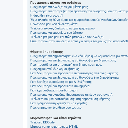
Προτιμήσεις μέλους και ρυθμίσεις
Πώς μπορώ να αλλάξω τις ρυθμίσεις μου;
Πώς μπορώ να αποτρέψω την εμφάνιση του ονόματος μου στη λίστα 
Η ώρα δεν είναι σωστή!
Έχω αλλάξει τη ζώνη ώρας και η ώρα εξακολουθεί να είναι λανθασμέν
Η γλώσσα μου δεν είναι στη λίστα!
Τι είναι οι εικόνες δίπλα στο όνομα χρήστη μου;
Πώς μπορώ να εμφανίσω ένα άβαταρ;
Τι είναι ο βαθμός μου και πώς μπορώ να τον αλλάξω;
Όταν πατάω στον σύνδεσμο email για ένα μέλος μου ζητάει να συνδε
Θέματα δημοσίευσης
Πώς μπορώ να δημιουργήσω ένα νέο θέμα ή να δημοσιεύσω μια απάν
Πώς μπορώ να επεξεργαστώ ή να διαγράψω μια δημοσίευση;
Πώς προσθέτω μια υπογραφή στη δημοσίευση μου;
Πώς δημιουργώ ένα δημοψήφισμα;
Γιατί δεν μπορώ να προσθέσω περισσότερες επιλογές ψήφων;
Πώς μπορώ να επεξεργαστώ ή να διαγράψω ένα δημοψήφισμα;
Γιατί δεν έχω πρόσβαση σε μια Δ. Συζήτηση;
Γιατί δεν μπορώ να προσθέσω συνημμένα;
Γιατί έχω λάβει μια προειδοποίηση;
Πώς μπορώ να αναφέρω δημοσιεύσεις σε έναν συντονιστή;
Τι είναι το κουμπί “Αποθήκευση” στη δημοσίευση θέματος;
Γιατί η δημοσίευση χρειάζεται να εγκριθεί;
Πώς σημειώνω ένα θέμα μου ως νέο;
Μορφοποίηση και τύποι θεμάτων
Τι είναι ο BBCode;
Μπορώ να χρησιμοποιήσω HTML;