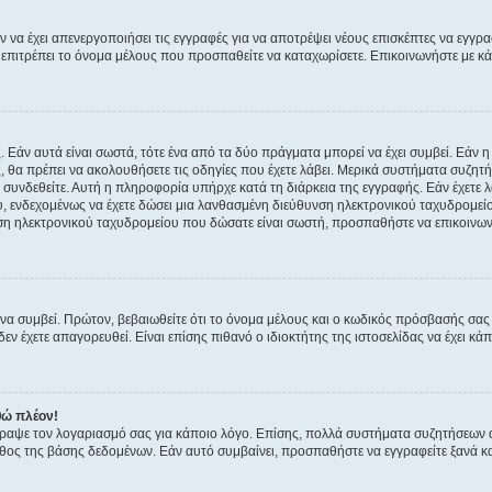
ν να έχει απενεργοποιήσει τις εγγραφές για να αποτρέψει νέους επισκέπτες να εγγ
ην επιτρέπει το όνομα μέλους που προσπαθείτε να καταχωρίσετε. Επικοινωνήστε με κ
 Εάν αυτά είναι σωστά, τότε ένα από τα δύο πράγματα μπορεί να έχει συμβεί. Εάν 
ής, θα πρέπει να ακολουθήσετε τις οδηγίες που έχετε λάβει. Μερικά συστήματα συζητή
α συνδεθείτε. Αυτή η πληροφορία υπήρχε κατά τη διάρκεια της εγγραφής. Εάν έχετε
υ, ενδεχομένως να έχετε δώσει μια λανθασμένη διεύθυνση ηλεκτρονικού ταχυδρομείο
νση ηλεκτρονικού ταχυδρομείου που δώσατε είναι σωστή, προσπαθήστε να επικοινωνή
 συμβεί. Πρώτον, βεβαιωθείτε ότι το όνομα μέλους και ο κωδικός πρόσβασής σας ε
εν έχετε απαγορευθεί. Είναι επίσης πιθανό ο ιδιοκτήτης της ιστοσελίδας να έχει κάπ
θώ πλέον!
έγραψε τον λογαριασμό σας για κάποιο λόγο. Επίσης, πολλά συστήματα συζητήσεων
θος της βάσης δεδομένων. Εάν αυτό συμβαίνει, προσπαθήστε να εγγραφείτε ξανά και