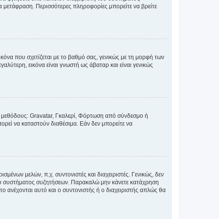
έα μετάφραση. Περισσότερες πληροφορίες μπορείτε να βρείτε
κόνα που σχετίζεται με το βαθμό σας, γενικώς με τη μορφή των
αλύτερη, εικόνα είναι γνωστή ως άβαταρ και είναι γενικώς
ς μεθόδους: Gravatar, Γκαλερί, Φόρτωση από σύνδεσμο ή
ορεί να καταστούν διαθέσιμα. Εάν δεν μπορείτε να
σμένων μελών, π.χ. συντονιστές και διαχειριστές. Γενικώς, δεν
του συστήματος συζητήσεων. Παρακαλώ μην κάνετε κατάχρηση
ο ανέχονται αυτό και ο συντονιστής ή ο διαχειριστής απλώς θα