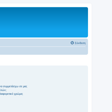
Σύνδεση
να συμμετάσχω σε μια;
ελών;
 διαφορετικό χρώμα;