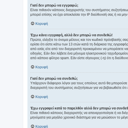
Γιατί δεν μπορώ να εγγραφώ;
Είναι πιθανόν κάποιος διαχειριστής του συστήματος συζητήσεω
μπορεί επίσης να έχει αποκλείσει την IP διεύθυνσή σας ή να μ
Κορυφή
Έχω κάνει εγγραφή, αλλά δεν μπορώ να συνδεθώ!
Πρώτα, ελέγξτε το όνομα μέλους και τον κωδικό πρόσβασής σας.
ορίσει ότι είστε κάτω των 13 ετών κατά τη διάρκεια της εγγραφ
από εσάς είτε από τον διαχειριστή προκειμένου να μπορέσετε ν
οδηγίες. Εάν δεν λάβετε ένα μήνυμα ηλεκτρονικού ταχυδρομείο
από κάποιο φίλτρο spam. Εάν είστε σίγουρος (-η) ότι η διεύθυ
Κορυφή
Γιατί δεν μπορώ να συνδεθώ;
Υπάρχουν διάφοροι λόγοι για τους οποίους αυτό θα μπορούσε να
διαχειριστή του συστήματος συζητήσεων για να βεβαιωθείτε ότι δ
Κορυφή
Έχω εγγραφεί κατά το παρελθόν αλλά δεν μπορώ να συνδε
Είναι πιθανό κάποιος διαχειριστής να απενεργοποίησε ή να δι
μηνύματα για μεγάλο χρονικό διάστημα για να μειώσουν το μέγε
Κορυφή