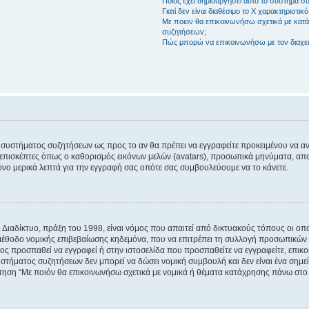
Ποιος έχει δημιουργήσει αυτό το σύστημα 
Γιατί δεν είναι διαθέσιμο το Χ χαρακτηριστικό
Με ποιον θα επικοινωνήσω σχετικά με κατάχ
συζητήσεων;
Πώς μπορώ να επικοινωνήσω με τον διαχει
του συστήματος συζητήσεων ως προς το αν θα πρέπει να εγγραφείτε προκειμένου να 
ε επισκέπτες όπως ο καθορισμός εικόνων μελών (avatars), προσωπικά μηνύματα, 
μόνο μερικά λεπτά για την εγγραφή σας οπότε σας συμβουλεύουμε να το κάνετε.
ιαδίκτυο, πράξη του 1998, είναι νόμος που απαιτεί από δικτυακούς τόπους οι ο
μέθοδο νομικής επιβεβαίωσης κηδεμόνα, που να επιτρέπει τη συλλογή προσωπικών 
ποίος προσπαθεί να εγγραφεί ή στην ιστοσελίδα που προσπαθείτε να εγγραφείτε, επ
 συστήματος συζητήσεων δεν μπορεί να δώσει νομική συμβουλή και δεν είναι ένα ση
ώτηση “Με ποιόν θα επικοινωνήσω σχετικά με νομικά ή θέματα κατάχρησης πάνω στο