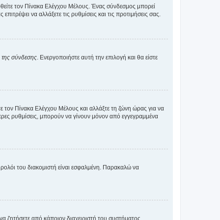
εφθείτε τον Πίνακα Ελέγχου Μέλους. Ένας σύνδεσμος μπορεί
ιτρέψει να αλλάξετε τις ρυθμίσεις και τις προτιμήσεις σας.
α της σύνδεσης
. Ενεργοποιήστε αυτή την επιλογή και θα είστε
τε τον Πίνακα Ελέγχου Μέλους και αλλάξτε τη ζώνη ώρας για να
ότερες ρυθμίσεις, μπορούν να γίνουν μόνον από εγγεγραμμένα
ο ρολόι του διακομιστή είναι εσφαλμένη. Παρακαλώ να
 να ζητήσετε από κάποιον διαχειριστή του συστήματος