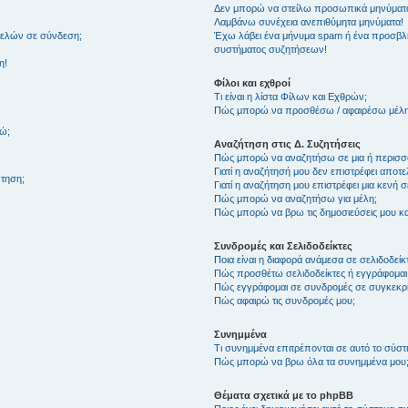
Δεν μπορώ να στείλω προσωπικά μηνύματ
Λαμβάνω συνέχεια ανεπιθύμητα μηνύματα!
μελών σε σύνδεση;
Έχω λάβει ένα μήνυμα spam ή ένα προσβλη
συστήματος συζητήσεων!
η!
Φίλοι και εχθροί
Τι είναι η λίστα Φίλων και Εχθρών;
Πώς μπορώ να προσθέσω / αφαιρέσω μέλη 
θώ;
Αναζήτηση στις Δ. Συζητήσεις
Πώς μπορώ να αναζητήσω σε μια ή περισσό
Γιατί η αναζήτησή μου δεν επιστρέφει αποτ
τηση;
Γιατί η αναζήτηση μου επιστρέφει μια κενή σ
Πώς μπορώ να αναζητήσω για μέλη;
Πώς μπορώ να βρω τις δημοσιεύσεις μου και
Συνδρομές και Σελιδοδείκτες
Ποια είναι η διαφορά ανάμεσα σε σελιδοδείκ
Πώς προσθέτω σελιδοδείκτες ή εγγράφομαι
Πώς εγγράφομαι σε συνδρομές σε συγκεκριμ
Πώς αφαιρώ τις συνδρομές μου;
Συνημμένα
Τι συνημμένα επιτρέπονται σε αυτό το σύσ
Πώς μπορώ να βρω όλα τα συνημμένα μου
Θέματα σχετικά με το phpBB