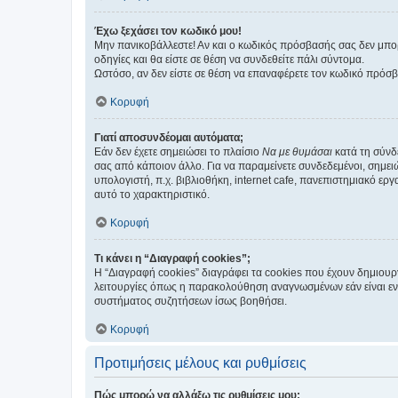
Έχω ξεχάσει τον κωδικό μου!
Μην πανικοβάλλεστε! Αν και ο κωδικός πρόσβασής σας δεν μπορ
οδηγίες και θα είστε σε θέση να συνδεθείτε πάλι σύντομα.
Ωστόσο, αν δεν είστε σε θέση να επαναφέρετε τον κωδικό πρόσ
Κορυφή
Γιατί αποσυνδέομαι αυτόματα;
Εάν δεν έχετε σημειώσει το πλαίσιο
Να με θυμάσαι
κατά τη σύνδ
σας από κάποιον άλλο. Για να παραμείνετε συνδεδεμένοι, σημει
υπολογιστή, π.χ. βιβλιοθήκη, internet cafe, πανεπιστημιακό ερ
αυτό το χαρακτηριστικό.
Κορυφή
Τι κάνει η “Διαγραφή cookies”;
Η “Διαγραφή cookies” διαγράφει τα cookies που έχουν δημιου
λειτουργίες όπως η παρακολούθηση αναγνωσμένων εάν είναι εν
συστήματος συζητήσεων ίσως βοηθήσει.
Κορυφή
Προτιμήσεις μέλους και ρυθμίσεις
Πώς μπορώ να αλλάξω τις ρυθμίσεις μου;