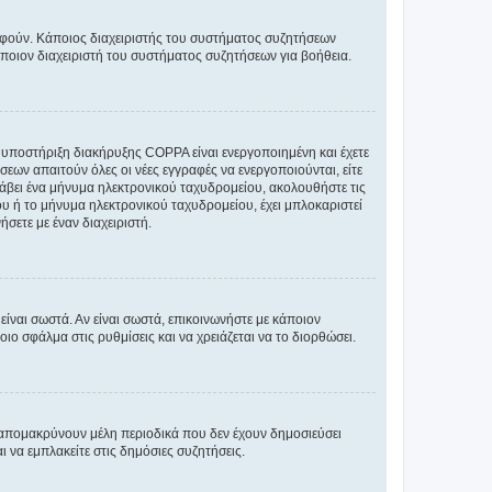
ραφούν. Κάποιος διαχειριστής του συστήματος συζητήσεων
άποιον διαχειριστή του συστήματος συζητήσεων για βοήθεια.
η υποστήριξη διακήρυξης COPPA είναι ενεργοποιημένη και έχετε
σεων απαιτούν όλες οι νέες εγγραφές να ενεργοποιούνται, είτε
 λάβει ένα μήνυμα ηλεκτρονικού ταχυδρομείου, ακολουθήστε τις
υ ή το μήνυμα ηλεκτρονικού ταχυδρομείου, έχει μπλοκαριστεί
σετε με έναν διαχειριστή.
ίναι σωστά. Αν είναι σωστά, επικοινωνήστε με κάποιον
οιο σφάλμα στις ρυθμίσεις και να χρειάζεται να το διορθώσει.
 απομακρύνουν μέλη περιοδικά που δεν έχουν δημοσιεύσει
 να εμπλακείτε στις δημόσιες συζητήσεις.