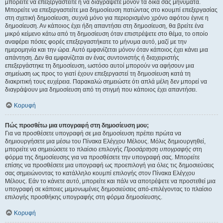
μπορείτε να επεξεργαστείτε ή να διαγράψετε μόνον τα δικά σας μηνύματα.
Μπορείτε να επεξεργαστείτε μια δημοσίευση πατώντας στο κουμπί επεξεργασίας
στη σχετική δημοσίευση, συχνά μόνο για περιορισμένο χρόνο αφότου έγινε η
δημοσίευση. Αν κάποιος έχει ήδη απαντήσει στη δημοσίευση, θα βρείτε ένα
μικρό κείμενο κάτω από τη δημοσίευση όταν επιστρέψετε στο θέμα, το οποίο
αναφέρει πόσες φορές επεξεργαστήκατε το μήνυμα αυτό, μαζί με την
ημερομηνία και την ώρα. Αυτό εμφανίζεται μόνον όταν κάποιος έχει κάνει μια
απάντηση. Δεν θα εμφανίζεται αν ένας συντονιστής ή διαχειριστής
επεξεργάστηκε τη δημοσίευση, ωστόσο αυτοί μπορούν να αφήσουν μια
σημείωση ως προς το γιατί έχουν επεξεργαστεί τη δημοσίευση κατά τη
διακριτική τους ευχέρεια. Παρακαλώ σημειώστε ότι απλά μέλη δεν μπορεί να
διαγράψουν μια δημοσίευση από τη στιγμή που κάποιος έχει απαντήσει.
Κορυφή
Πώς προσθέτω μια υπογραφή στη δημοσίευση μου;
Για να προσθέσετε υπογραφή σε μια δημοσίευση πρέπει πρώτα να
δημιουργήσετε μια μέσω του Πίνακα Ελέγχου Μέλους. Μόλις δημιουργηθεί,
μπορείτε να σημειώσετε το πλαίσιο επιλογής
Προσάρτηση υπογραφής
στη
φόρμα της δημοσίευσης για να προσθέσετε την υπογραφή σας. Μπορείτε
επίσης να προσθέσετε μια υπογραφή ως προεπιλογή για όλες τις δημοσιεύσεις
σας σημειώνοντας το κατάλληλο κουμπί επιλογής στον Πίνακα Ελέγχου
Μέλους. Εάν το κάνετε αυτό, μπορείτε και πάλι να αποτρέψετε να προστεθεί μια
υπογραφή σε κάποιες μεμονωμένες δημοσιεύσεις από-επιλέγοντας το πλαίσιο
επιλογής προσθήκης υπογραφής στη φόρμα δημοσίευσης.
Κορυφή