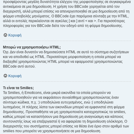
προσφέροντας μεγάλη δυνατότητα ελέγχου της μορφοποίησης σε συγκεκριμένα
αντικείμενα σε μια δημοσίευση. Η χρήση του BBCode χορηγείται από τον
διαχειριστή, αλλά μπορεί επίσης να απενεργοποιηθεί σε μια δημοσίευση από τη
φόρμα υποβολής μηνύματος. Ο BBCode έχει παρόμοια σύνταξη με την HTML,
αλλά οι εντολές περικλείονται σε αγκύλες [ και ] αντί < και >. Για περισσότερες
πληροφορίες για τον BBCode δείτε τον οδηγό από τη φόρμα δημοσίευσης.
Κορυφή
Μπορώ να χρησιμοποιήσω HTML;
Όχι. Δεν είναι δυνατόν να δημοσιεύσετε HTML σε αυτό το σύστημα συζητήσεων
και να αποδοθεί ως HTML. Περισσότερη μορφοποίηση η οποία μπορεί να
διεξαχθεί χρησιμοποιώντας HTML μπορεί να εφαρμοστεί χρησιμοποιώντας
BBCode αντί αυτού.
Κορυφή
Τι είναι τα Smilies;
Τα Smilies, ή Emoticons, είναι μικρά εικονίδια τα οποία μπορούν να
χρησιμοποιηθούν για να εκφράσουν συναίσθημα χρησιμοποιώντας έναν
σύντομο κώδικα, π.χ. :) υποδηλώνει ευτυχισμένος, ενώ :( υποδηλώνει
λυπημένος. Η πλήρης λίστα των εικονιδίων μπορεί να εμφανιστεί στη φόρμα
δημοσίευσης. Προσπαθήστε να μη χρησιμοποιείτε καταχρηστικώς τα smilies,
καθώς μπορεί να καταστήσουν μια δημοσίευση μη αναγνώσιμη και κάποιος
συντονιστής ίσως να επεξεργαστεί ή να αφαιρέσει τη δημοσίευση ολόκληρη. Ο
διαχειριστής του συστήματος μπορεί επίσης να θέσει ένα όριο στον αριθμό των
smilies που μπορείτε να χρησιμοποιήσετε σε μια δημοσίευση.