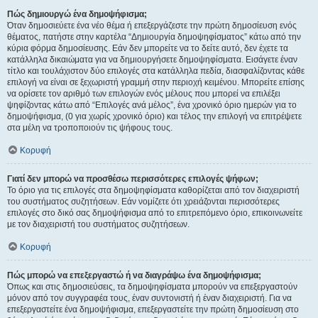
Πώς δημιουργώ ένα δημοψήφισμα;
Όταν δημοσιεύετε ένα νέο θέμα ή επεξεργάζεστε την πρώτη δημοσίευση ενός
θέματος, πατήστε στην καρτέλα “Δημιουργία δημοψηφίσματος” κάτω από την
κύρια φόρμα δημοσίευσης. Εάν δεν μπορείτε να το δείτε αυτό, δεν έχετε τα
κατάλληλα δικαιώματα για να δημιουργήσετε δημοψηφίσματα. Εισάγετε έναν
τίτλο και τουλάχιστον δύο επιλογές στα κατάλληλα πεδία, διασφαλίζοντας κάθε
επιλογή να είναι σε ξεχωριστή γραμμή στην περιοχή κειμένου. Μπορείτε επίσης
να ορίσετε τον αριθμό των επιλογών ενός μέλους που μπορεί να επιλέξει
ψηφίζοντας κάτω από “Επιλογές ανά μέλος”, ένα χρονικό όριο ημερών για το
δημοψήφισμα, (0 για χωρίς χρονικό όριο) και τέλος την επιλογή να επιτρέψετε
στα μέλη να τροποποιούν τις ψήφους τους.
Κορυφή
Γιατί δεν μπορώ να προσθέσω περισσότερες επιλογές ψήφων;
Το όριο για τις επιλογές στα δημοψηφίσματα καθορίζεται από τον διαχειριστή
του συστήματος συζητήσεων. Εάν νομίζετε ότι χρειάζονται περισσότερες
επιλογές στο δικό σας δημοψήφισμα από το επιτρεπόμενο όριο, επικοινωνείτε
με τον διαχειριστή του συστήματος συζητήσεων.
Κορυφή
Πώς μπορώ να επεξεργαστώ ή να διαγράψω ένα δημοψήφισμα;
Όπως και στις δημοσιεύσεις, τα δημοψηφίσματα μπορούν να επεξεργαστούν
μόνον από τον συγγραφέα τους, έναν συντονιστή ή έναν διαχειριστή. Για να
επεξεργαστείτε ένα δημοψήφισμα, επεξεργαστείτε την πρώτη δημοσίευση στο