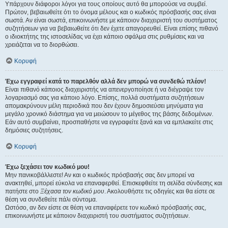
Υπάρχουν διάφοροι λόγοι για τους οποίους αυτό θα μπορούσε να συμβεί.
Πρώτον, βεβαιωθείτε ότι το όνομα μέλους και ο κωδικός πρόσβασής σας είναι
σωστά. Αν είναι σωστά, επικοινωνήστε με κάποιον διαχειριστή του συστήματος
συζητήσεων για να βεβαιωθείτε ότι δεν έχετε απαγορευθεί. Είναι επίσης πιθανό
ο ιδιοκτήτης της ιστοσελίδας να έχει κάποιο σφάλμα στις ρυθμίσεις και να
χρειάζεται να το διορθώσει.
Κορυφή
Έχω εγγραφεί κατά το παρελθόν αλλά δεν μπορώ να συνδεθώ πλέον!
Είναι πιθανό κάποιος διαχειριστής να απενεργοποίησε ή να διέγραψε τον
λογαριασμό σας για κάποιο λόγο. Επίσης, πολλά συστήματα συζητήσεων
απομακρύνουν μέλη περιοδικά που δεν έχουν δημοσιεύσει μηνύματα για
μεγάλο χρονικό διάστημα για να μειώσουν το μέγεθος της βάσης δεδομένων.
Εάν αυτό συμβαίνει, προσπαθήστε να εγγραφείτε ξανά και να εμπλακείτε στις
δημόσιες συζητήσεις.
Κορυφή
Έχω ξεχάσει τον κωδικό μου!
Μην πανικοβάλλεστε! Αν και ο κωδικός πρόσβασής σας δεν μπορεί να
ανακτηθεί, μπορεί εύκολα να επαναφερθεί. Επισκεφθείτε τη σελίδα σύνδεσης και
πατήστε στο
Ξέχασα τον κωδικό μου
. Ακολουθήστε τις οδηγίες και θα είστε σε
θέση να συνδεθείτε πάλι σύντομα.
Ωστόσο, αν δεν είστε σε θέση να επαναφέρετε τον κωδικό πρόσβασής σας,
επικοινωνήστε με κάποιον διαχειριστή του συστήματος συζητήσεων.