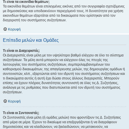
Τι είναι τα εικονίδια θεμάτων;
Τα εικονίδια θεμάτων είναι επιλεγμένες εικόνες από τον συγγραφέα σχετιζόμενες
με δημοσιεύσεις και υποδεικνύουν περιεχόμενό τους. Η δυνατότητα για χρήση
εικονιδίων θεμάτων εξαρτάται από τα δικαιώματα που ορίστηκαν από τον
διαχειριστή του συστήματος συζητήσεων.
Κορυφή
Επίπεδα μελών και Ομάδες
Τι είναι οι Διαχειριστές;
Οι Διαχειριστές είναι μέλη με τον υψηλότερο βαθμό ελέγχου σε όλο το σύστημα
συζητήσεων. Τα μέλη αυτά μπορούν να ελέγχουν όλες τις πτυχές της
λειτουργίας του συστήματος συζητήσεων, συμπεριλαμβανομένων του
καθορισμού δικαιωμάτων, της απαγόρευσης μελών, της δημιουργίας ομάδων ή
συντονιστών, κλπ., εξαρτώνται από τον ιδρυτή του συστήματος συζητήσεων και
τι δικαιώματα αυτός ή αυτή έχει δώσει στους άλλους διαχειριστές. Μπορούν
επίσης να έχουν πλήρεις δυνατότητες συντονιστή σε όλες τις Δ. Συζητήσεις,
ανάλογα με τις ρυθμίσεις που διατυπώνεται από τον ιδρυτή του συστήματος
συζητήσεων.
Κορυφή
Τι είναι οι Συντονιστές;
Οι Συντονιστές είναι μέλη (ή ομάδες μελών) που φροντίζουν τις Δ. Συζητήσεις
από μέρα σε μέρα. Έχουν το δικαίωμα να επεξεργάζονται ή να διαγράφουν
δημοσιεύσεις και να κλειδώνουν, να ξεκλειδώνουν, να μετακινούν, να