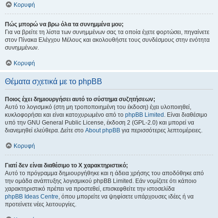
Κορυφή
Πώς μπορώ να βρω όλα τα συνημμένα μου;
Για να βρείτε τη λίστα των συνημμένων σας τα οποία έχετε φορτώσει, πηγαίνετε
στον Πίνακα Ελέγχου Μέλους και ακολουθήστε τους συνδέσμους στην ενότητα
συνημμένων.
Κορυφή
Θέματα σχετικά με το phpBB
Ποιος έχει δημιουργήσει αυτό το σύστημα συζητήσεων;
Αυτό το λογισμικό (στη μη τροποποιημένη του έκδοση) έχει υλοποιηθεί,
κυκλοφορήσει και είναι κατοχυρωμένο από το
phpBB Limited
. Είναι διαθέσιμο
υπό την GNU General Public License, έκδοση 2 (GPL-2.0) και μπορεί να
διανεμηθεί ελεύθερα. Δείτε στο
About phpBB
για περισσότερες λεπτομέρειες.
Κορυφή
Γιατί δεν είναι διαθέσιμο το Χ χαρακτηριστικό;
Αυτό το πρόγραμμα δημιουργήθηκε και η άδεια χρήσης του αποδόθηκε από
την ομάδα ανάπτυξης λογισμικού phpBB Limited. Εάν νομίζετε ότι κάποιο
χαρακτηριστικό πρέπει να προστεθεί, επισκεφθείτε την ιστοσελίδα
phpBB Ideas Centre
, όπου μπορείτε να ψηφίσετε υπάρχουσες ιδέες ή να
προτείνετε νέες λειτουργίες.