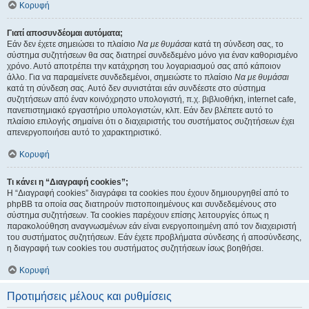
Κορυφή
Γιατί αποσυνδέομαι αυτόματα;
Εάν δεν έχετε σημειώσει το πλαίσιο
Να με θυμάσαι
κατά τη σύνδεση σας, το
σύστημα συζητήσεων θα σας διατηρεί συνδεδεμένο μόνο για έναν καθορισμένο
χρόνο. Αυτό αποτρέπει την κατάχρηση του λογαριασμού σας από κάποιον
άλλο. Για να παραμείνετε συνδεδεμένοι, σημειώστε το πλαίσιο
Να με θυμάσαι
κατά τη σύνδεση σας. Αυτό δεν συνιστάται εάν συνδέεστε στο σύστημα
συζητήσεων από έναν κοινόχρηστο υπολογιστή, π.χ. βιβλιοθήκη, internet cafe,
πανεπιστημιακό εργαστήριο υπολογιστών, κλπ. Εάν δεν βλέπετε αυτό το
πλαίσιο επιλογής σημαίνει ότι ο διαχειριστής του συστήματος συζητήσεων έχει
απενεργοποιήσει αυτό το χαρακτηριστικό.
Κορυφή
Τι κάνει η “Διαγραφή cookies”;
Η “Διαγραφή cookies” διαγράφει τα cookies που έχουν δημιουργηθεί από το
phpBB τα οποία σας διατηρούν πιστοποιημένους και συνδεδεμένους στο
σύστημα συζητήσεων. Τα cookies παρέχουν επίσης λειτουργίες όπως η
παρακολούθηση αναγνωσμένων εάν είναι ενεργοποιημένη από τον διαχειριστή
του συστήματος συζητήσεων. Εάν έχετε προβλήματα σύνδεσης ή αποσύνδεσης,
η διαγραφή των cookies του συστήματος συζητήσεων ίσως βοηθήσει.
Κορυφή
Προτιμήσεις μέλους και ρυθμίσεις