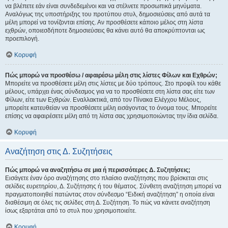
να βλέπετε εάν είναι συνδεδεμένοι και να στέλνετε προσωπικά μηνύματα.
Αναλόγως της υποστήριξης του προτύπου στυλ, δημοσιεύσεις από αυτά τα
μέλη μπορεί να τονίζονται επίσης. Αν προσθέσετε κάποιο μέλος στη λίστα
εχθρών, οποιεσδήποτε δημοσιεύσεις θα κάνει αυτό θα αποκρύπτονται ως
προεπιλογή.
Κορυφή
Πώς μπορώ να προσθέσω / αφαιρέσω μέλη στις λίστες Φίλων και Εχθρών;
Μπορείτε να προσθέσετε μέλη στις λίστες με δύο τρόπους. Στο προφίλ του κάθε
μέλους, υπάρχει ένας σύνδεσμος για να το προσθέσετε στη λίστα σας είτε των
Φίλων, είτε των Εχθρών. Εναλλακτικά, από τον Πίνακα Ελέγχου Μέλους,
μπορείτε κατευθείαν να προσθέσετε μέλη εισάγοντας το όνομα τους. Μπορείτε
επίσης να αφαιρέσετε μέλη από τη λίστα σας χρησιμοποιώντας την ίδια σελίδα.
Κορυφή
Αναζήτηση στις Δ. Συζητήσεις
Πώς μπορώ να αναζητήσω σε μια ή περισσότερες Δ. Συζητήσεις;
Εισάγετε έναν όρο αναζήτησης στο πλαίσιο αναζήτησης που βρίσκεται στις
σελίδες ευρετηρίου, Δ. Συζήτησης ή του θέματος. Σύνθετη αναζήτηση μπορεί να
πραγματοποιηθεί πατώντας στον σύνδεσμο “Ειδική αναζήτηση” η οποία είναι
διαθέσιμη σε όλες τις σελίδες στη Δ. Συζήτηση. Το πώς να κάνετε αναζήτηση
ίσως εξαρτάται από το στυλ που χρησιμοποιείτε.
Κορυφή