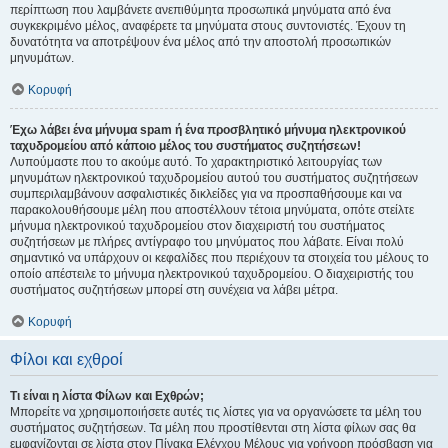
περίπτωση που λαμβάνετε ανεπιθύμητα προσωπικά μηνύματα από ένα
συγκεκριμένο μέλος, αναφέρετε τα μηνύματα στους συντονιστές. Έχουν τη
δυνατότητα να αποτρέψουν ένα μέλος από την αποστολή προσωπικών
μηνυμάτων.
Κορυφή
Έχω λάβει ένα μήνυμα spam ή ένα προσβλητικό μήνυμα ηλεκτρονικού
ταχυδρομείου από κάποιο μέλος του συστήματος συζητήσεων!
Λυπούμαστε που το ακούμε αυτό. Το χαρακτηριστικό λειτουργίας των
μηνυμάτων ηλεκτρονικού ταχυδρομείου αυτού του συστήματος συζητήσεων
συμπεριλαμβάνουν ασφαλιστικές δικλείδες για να προσπαθήσουμε και να
παρακολουθήσουμε μέλη που αποστέλλουν τέτοια μηνύματα, οπότε στείλτε
μήνυμα ηλεκτρονικού ταχυδρομείου στον διαχειριστή του συστήματος
συζητήσεων με πλήρες αντίγραφο του μηνύματος που λάβατε. Είναι πολύ
σημαντικό να υπάρχουν οι κεφαλίδες που περιέχουν τα στοιχεία του μέλους το
οποίο απέστειλε το μήνυμα ηλεκτρονικού ταχυδρομείου. Ο διαχειριστής του
συστήματος συζητήσεων μπορεί στη συνέχεια να λάβει μέτρα.
Κορυφή
Φίλοι και εχθροί
Τι είναι η λίστα Φίλων και Εχθρών;
Μπορείτε να χρησιμοποιήσετε αυτές τις λίστες για να οργανώσετε τα μέλη του
συστήματος συζητήσεων. Τα μέλη που προστίθενται στη λίστα φίλων σας θα
εμφανίζονται σε λίστα στον Πίνακα Ελέγχου Μέλους για γρήγορη πρόσβαση για