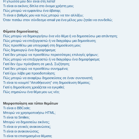
Η γλώσσα μου δεν είναι στη λίστα!
Τι είναι οι εικόνες δίπλα στο όνομα χρήστη μου;
Πώς μπορώ να εμφανίσω ένα άβαταρ;
Τι είναι ο βαθμός μου και πώς μπορώ να τον αλλάξω;
Όταν πατάω στον σύνδεσμο email για ένα μέλος μου ζητάει να συνδεθώ;
Θέματα δημοσίευσης
Πώς μπορώ να δημιουργήσω ένα νέο θέμα ή να δημοσιεύσω μια απάντηση;
Πώς μπορώ να επεξεργαστώ ή να διαγράψω μια δημοσίευση;
Πώς προσθέτω μια υπογραφή στη δημοσίευση μου;
Πώς δημιουργώ ένα δημοψήφισμα;
Γιατί δεν μπορώ να προσθέσω περισσότερες επιλογές ψήφων;
Πώς μπορώ να επεξεργαστώ ή να διαγράψω ένα δημοψήφισμα;
Γιατί δεν έχω πρόσβαση σε μια Δ. Συζήτηση;
Γιατί δεν μπορώ να προσθέσω συνημμένα;
Γιατί έχω λάβει μια προειδοποίηση;
Πώς μπορώ να αναφέρω δημοσιεύσεις σε έναν συντονιστή;
Τι είναι το κουμπί “Αποθήκευση” στη δημοσίευση θέματος;
Γιατί η δημοσίευση χρειάζεται να εγκριθεί;
Πώς σημειώνω ένα θέμα μου ως νέο;
Μορφοποίηση και τύποι θεμάτων
Τι είναι ο BBCode;
Μπορώ να χρησιμοποιήσω HTML;
Τι είναι τα Smilies;
Μπορώ να δημοσιεύω εικόνες;
Τι είναι οι γενικές ανακοινώσεις;
Τι είναι οι ανακοινώσεις;
Τι είναι τα επισημασμένα θέματα;