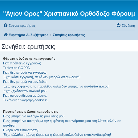
"Αγιον Ορος" Χριστιανικό Ορθόδοξο Φόρουμ
Συχνές ερωτήσεις
Σύνδεση
Ευρετήριο Δ. Συζήτησης
Συνήθεις ερωτήσεις
Συνήθεις ερωτήσεις
Θέματα σύνδεσης και εγγραφής
Γιατί πρέπει να εγγραφώ;
Τι είναι το COPPA;
Γιατί δεν μπορώ να εγγραφώ;
Έχω κάνει εγγραφή, αλλά δεν μπορώ να συνδεθώ!
Γιατί δεν μπορώ να συνδεθώ;
Έχω εγγραφεί κατά το παρελθόν αλλά δεν μπορώ να συνδεθώ πλέον!
Έχω ξεχάσει τον κωδικό μου!
Γιατί αποσυνδέομαι αυτόματα;
Τι κάνει η “Διαγραφή cookies”;
Προτιμήσεις μέλους και ρυθμίσεις
Πώς μπορώ να αλλάξω τις ρυθμίσεις μου;
Πώς μπορώ να αποτρέψω την εμφάνιση του ονόματος μου στη λίστα μελών σε
σύνδεση;
Η ώρα δεν είναι σωστή!
Έχω αλλάξει τη ζώνη ώρας και η ώρα εξακολουθεί να είναι λανθασμένη!