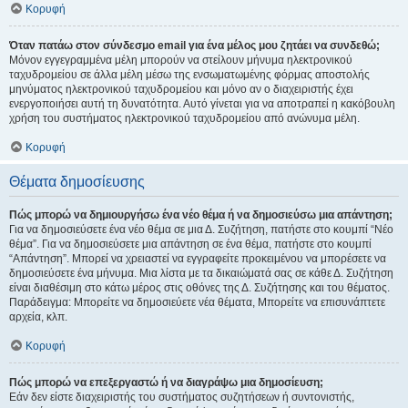
Κορυφή
Όταν πατάω στον σύνδεσμο email για ένα μέλος μου ζητάει να συνδεθώ;
Μόνον εγγεγραμμένα μέλη μπορούν να στείλουν μήνυμα ηλεκτρονικού
ταχυδρομείου σε άλλα μέλη μέσω της ενσωματωμένης φόρμας αποστολής
μηνύματος ηλεκτρονικού ταχυδρομείου και μόνο αν ο διαχειριστής έχει
ενεργοποιήσει αυτή τη δυνατότητα. Αυτό γίνεται για να αποτραπεί η κακόβουλη
χρήση του συστήματος ηλεκτρονικού ταχυδρομείου από ανώνυμα μέλη.
Κορυφή
Θέματα δημοσίευσης
Πώς μπορώ να δημιουργήσω ένα νέο θέμα ή να δημοσιεύσω μια απάντηση;
Για να δημοσιεύσετε ένα νέο θέμα σε μια Δ. Συζήτηση, πατήστε στο κουμπί “Νέο
θέμα”. Για να δημοσιεύσετε μια απάντηση σε ένα θέμα, πατήστε στο κουμπί
“Απάντηση”. Μπορεί να χρειαστεί να εγγραφείτε προκειμένου να μπορέσετε να
δημοσιεύσετε ένα μήνυμα. Μια λίστα με τα δικαιώματά σας σε κάθε Δ. Συζήτηση
είναι διαθέσιμη στο κάτω μέρος στις οθόνες της Δ. Συζήτησης και του θέματος.
Παράδειγμα: Μπορείτε να δημοσιεύετε νέα θέματα, Μπορείτε να επισυνάπτετε
αρχεία, κλπ.
Κορυφή
Πώς μπορώ να επεξεργαστώ ή να διαγράψω μια δημοσίευση;
Εάν δεν είστε διαχειριστής του συστήματος συζητήσεων ή συντονιστής,