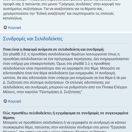
προφίλ σας ή πατώντας στο μενού “Γρήγορες συνδέσεις” στην κορυφή του
συστήματος συζητήσεων. Για να αναζητήσετε για τα θέματα σας,
χρησιμοποιείστε την “Ειδική αναζήτηση” και συμπληρώστε τις επιλογές
καταλλήλως.
Κορυφή
Συνδρομές και Σελιδοδείκτες
Ποια είναι η διαφορά ανάμεσα σε σελιδοδείκτη και συνδρομή;
Στο phpBB 3.0, η προσθήκη σελιδοδεικτών θεμάτων λειτουργούσε όπως η
προσθήκη σελιδοδεικτών σε ένα πρόγραμμα περιήγησης. Δεν ενημερωνόσασταν
όταν υπήρχε μια επικαιροποίηση. Όμως στο phpBB 3.1 η προσθήκη
σελιδοδεικτών είναι περισσότερο σαν να εγγραφείτε στο θέμα. Μπορείτε να
ειδοποιηθείτε όταν ένα θέμα σελιδοδείκτη έχει ενημερωθεί. Η συνδρομή,
ωστόσο, θα σας ειδοποιήσει όταν υπάρχει μια ενημέρωση σε ένα θέμα ή σε μια
Δ. Συζήτηση στο σύστημα συζητήσεων. Οι επιλογές ειδοποίησης για
σελιδοδείκτες και συνδρομές μπορούν να ρυθμιστούν από τον Πίνακα Ελέγχου
Μέλους, στην καρτέλα “Προτιμήσεις Δ. Συζήτησης”.
Κορυφή
Πώς προσθέτω σελιδοδείκτες ή εγγράφομαι σε συνδρομές σε συγκεκριμένα
θέματα;
Μπορείτε να προσθέσετε σελιδοδείκτη ή να εγγραφείτε σε συνδρομή σε κάποιο
συγκεκριμένο θέμα, πατώντας στον κατάλληλο σύνδεσμο στο μενού "Εργαλεία