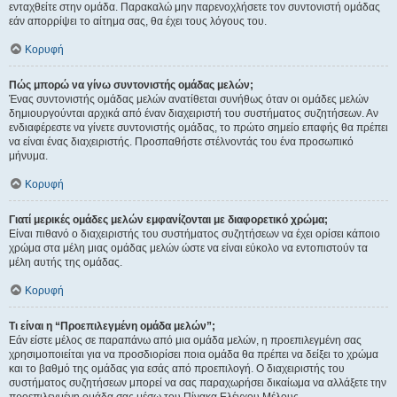
ενταχθείτε στην ομάδα. Παρακαλώ μην παρενοχλήσετε τον συντονιστή ομάδας
εάν απορρίψει το αίτημα σας, θα έχει τους λόγους του.
Κορυφή
Πώς μπορώ να γίνω συντονιστής ομάδας μελών;
Ένας συντονιστής ομάδας μελών ανατίθεται συνήθως όταν οι ομάδες μελών
δημιουργούνται αρχικά από έναν διαχειριστή του συστήματος συζητήσεων. Αν
ενδιαφέρεστε να γίνετε συντονιστής ομάδας, το πρώτο σημείο επαφής θα πρέπει
να είναι ένας διαχειριστής. Προσπαθήστε στέλνοντάς του ένα προσωπικό
μήνυμα.
Κορυφή
Γιατί μερικές ομάδες μελών εμφανίζονται με διαφορετικό χρώμα;
Είναι πιθανό ο διαχειριστής του συστήματος συζητήσεων να έχει ορίσει κάποιο
χρώμα στα μέλη μιας ομάδας μελών ώστε να είναι εύκολο να εντοπιστούν τα
μέλη αυτής της ομάδας.
Κορυφή
Τι είναι η “Προεπιλεγμένη ομάδα μελών”;
Εάν είστε μέλος σε παραπάνω από μια ομάδα μελών, η προεπιλεγμένη σας
χρησιμοποιείται για να προσδιορίσει ποια ομάδα θα πρέπει να δείξει το χρώμα
και το βαθμό της ομάδας για εσάς από προεπιλογή. Ο διαχειριστής του
συστήματος συζητήσεων μπορεί να σας παραχωρήσει δικαίωμα να αλλάξετε την