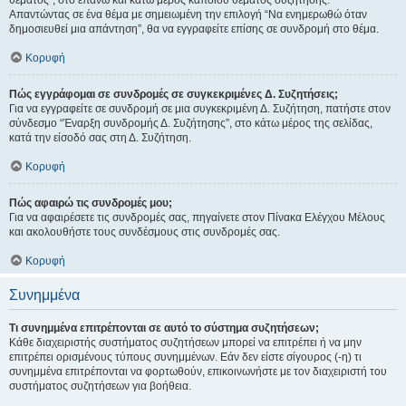
θέματος", στο επάνω και κάτω μέρος κάποιου θέματος συζήτησης.
Απαντώντας σε ένα θέμα με σημειωμένη την επιλογή “Να ενημερωθώ όταν
δημοσιευθεί μια απάντηση”, θα να εγγραφείτε επίσης σε συνδρομή στο θέμα.
Κορυφή
Πώς εγγράφομαι σε συνδρομές σε συγκεκριμένες Δ. Συζητήσεις;
Για να εγγραφείτε σε συνδρομή σε μια συγκεκριμένη Δ. Συζήτηση, πατήστε στον
σύνδεσμο “Έναρξη συνδρομής Δ. Συζήτησης”, στο κάτω μέρος της σελίδας,
κατά την είσοδό σας στη Δ. Συζήτηση.
Κορυφή
Πώς αφαιρώ τις συνδρομές μου;
Για να αφαιρέσετε τις συνδρομές σας, πηγαίνετε στον Πίνακα Ελέγχου Μέλους
και ακολουθήστε τους συνδέσμους στις συνδρομές σας.
Κορυφή
Συνημμένα
Τι συνημμένα επιτρέπονται σε αυτό το σύστημα συζητήσεων;
Κάθε διαχειριστής συστήματος συζητήσεων μπορεί να επιτρέπει ή να μην
επιτρέπει ορισμένους τύπους συνημμένων. Εάν δεν είστε σίγουρος (-η) τι
συνημμένα επιτρέπονται να φορτωθούν, επικοινωνήστε με τον διαχειριστή του
συστήματος συζητήσεων για βοήθεια.