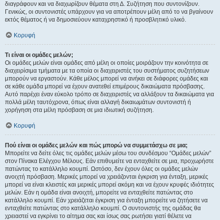
διαγράφουν και να διαχωρίζουν θέματα στη Δ. Συζήτηση που συντονίζουν.
Γενικώς, οι συντονιστές υπάρχουν για να αποτρέπουν μέλη από το να βγαίνουν
εκτός θέματος ή να δημοσιεύουν καταχρηστικό ή προσβλητικό υλικό.
Κορυφή
Τι είναι οι ομάδες μελών;
Οι ομάδες μελών είναι ομάδες από μέλη οι οποίες μοιράζουν την κοινότητα σε
διαχειρίσιμα τμήματα με τα οποία οι διαχειριστές του συστήματος συζητήσεων
μπορούν να εργαστούν. Κάθε μέλος μπορεί να ανήκει σε διάφορες ομάδες και
σε κάθε ομάδα μπορεί να έχουν ανατεθεί επιμέρους δικαιώματα πρόσβασης.
Αυτό παρέχει έναν εύκολο τρόπο σε διαχειριστές να αλλάξουν τα δικαιώματα για
πολλά μέλη ταυτόχρονα, όπως είναι αλλαγή δικαιωμάτων συντονιστή ή
χορήγηση στα μέλη πρόσβαση σε μια ιδιωτική συζήτηση.
Κορυφή
Πού είναι οι ομάδες μελών και πώς μπορώ να συμμετάσχω σε μια;
Μπορείτε να δείτε όλες τις ομάδες μελών μέσω του συνδέσμου “Ομάδες μελών”
στον Πίνακα Ελέγχου Μέλους. Εάν επιθυμείτε να ενταχθείτε σε μια, προχωρήστε
πατώντας το κατάλληλο κουμπί. Ωστόσο, δεν έχουν όλες οι ομάδες μελών
ανοιχτή πρόσβαση. Μερικές μπορεί να χρειάζονται έγκριση για ένταξη, μερικές
μπορεί να είναι κλειστές και μερικές μπορεί ακόμη και να έχουν κρυφές ιδιότητες
μελών. Εάν η ομάδα είναι ανοιχτή, μπορείτε να ενταχθείτε πατώντας στο
κατάλληλο κουμπί. Εάν χρειάζεται έγκριση για ένταξη μπορείτε να ζητήσετε να
ενταχθείτε πατώντας στο κατάλληλο κουμπί. Ο συντονιστής της ομάδας θα
χρειαστεί να εγκρίνει το αίτημα σας και ίσως σας ρωτήσει γιατί θέλετε να