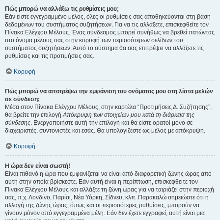
Πώς μπορώ να αλλάξω τις ρυθμίσεις μου;
Εάν είστε εγγεγραμμένο μέλος, όλες οι ρυθμίσεις σας αποθηκεύονται στη βάση
δεδομένων του συστήματος συζητήσεων. Για να τις αλλάξετε, επισκεφθείτε τον
Πίνακα Ελέγχου Μέλους. Ένας σύνδεσμος μπορεί συνήθως να βρεθεί πατώντας
στο όνομα μέλους σας στην κορυφή των περισσότερων σελίδων του
συστήματος συζητήσεων. Αυτό το σύστημα θα σας επιτρέψει να αλλάξετε τις
ρυθμίσεις και τις προτιμήσεις σας.
Κορυφή
Πώς μπορώ να αποτρέψω την εμφάνιση του ονόματος μου στη λίστα μελών
σε σύνδεση;
Μέσα στον Πίνακα Ελέγχου Μέλους, στην καρτέλα “Προτιμήσεις Δ. Συζήτησης”,
θα βρείτε την επιλογή
Απόκρυψη των στοιχείων μου κατά τη διάρκεια της
σύνδεσης
. Ενεργοποιήστε αυτή την επιλογή και θα είστε ορατοί μόνο σε
διαχειριστές, συντονιστές και εσάς. Θα υπολογίζεστε ως μέλος με απόκρυψη.
Κορυφή
Η ώρα δεν είναι σωστή!
Είναι πιθανό η ώρα που εμφανίζεται να είναι από διαφορετική ζώνης ώρας από
αυτή στην οποία βρίσκεστε. Εάν αυτή είναι η περίπτωση, επισκεφθείτε τον
Πίνακα Ελέγχου Μέλους και αλλάξτε τη ζώνη ώρας για να ταιριάζει στην περιοχή
σας, π.χ. Λονδίνο, Παρίσι, Νέα Υόρκη, Σίδνεϋ, κλπ. Παρακαλώ σημειώστε ότι η
αλλαγή της ζώνης ώρας, όπως και οι περισσότερες ρυθμίσεις, μπορούν να
γίνουν μόνον από εγγεγραμμένα μέλη. Εάν δεν έχετε εγγραφεί, αυτή είναι μια