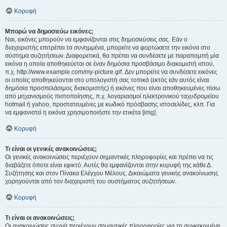
Κορυφή
Μπορώ να δημοσιεύω εικόνες;
Ναι, εικόνες μπορούν να εμφανίζονται στις δημοσιεύσεις σας. Εάν ο
διαχειριστής επιτρέπει τα συνημμένα, μπορείτε να φορτώσετε την εικόνα στο
σύστημα συζητήσεων. Διαφορετικά, θα πρέπει να συνδέσετε με παραπομπή μία
εικόνα η οποία αποθηκεύεται σε έναν δημόσια προσβάσιμο διακομιστή ιστού,
π.χ. http://www.example.com/my-picture.gif. Δεν μπορείτε να συνδέσετε εικόνες
οι οποίες αποθηκεύονται στο υπολογιστή σας τοπικά (εκτός εάν αυτός είναι
δημόσια προσπελάσιμος διακομιστής) ή εικόνες που είναι αποθηκευμένες πίσω
από μηχανισμούς πιστοποίησης, π.χ. λογαριασμοί ηλεκτρονικού ταχυδρομείου
hotmail ή yahoo, προστατευμένες με κωδικό πρόσβασης ιστοσελίδες, κλπ. Για
να εμφανιστεί η εικόνα χρησιμοποιήστε την ετικέτα [img].
Κορυφή
Τι είναι οι γενικές ανακοινώσεις;
Οι γενικές ανακοινώσεις περιέχουν σημαντικές πληροφορίες και πρέπει να τις
διαβάζετε όποτε είναι εφικτό. Αυτές θα εμφανίζονται στην κορυφή της κάθε Δ.
Συζήτησης και στον Πίνακα Ελέγχου Μέλους. Δικαιώματα γενικής ανακοίνωσης
χορηγούνται από τον διαχειριστή του συστήματος συζητήσεων.
Κορυφή
Τι είναι οι ανακοινώσεις;
Οι ανακοινώσεις συχνά περιέχουν σημαντικές πληροφορίες για τη συγκεκριμένη