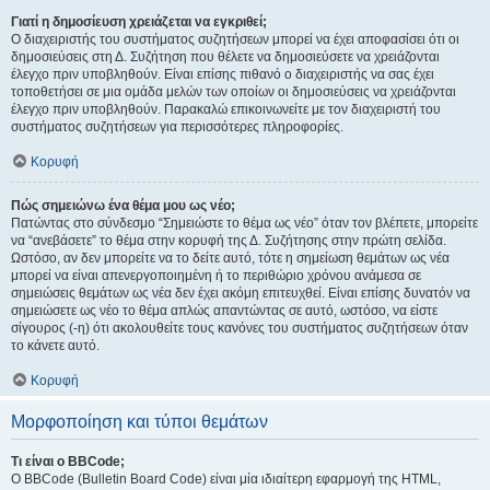
Γιατί η δημοσίευση χρειάζεται να εγκριθεί;
Ο διαχειριστής του συστήματος συζητήσεων μπορεί να έχει αποφασίσει ότι οι
δημοσιεύσεις στη Δ. Συζήτηση που θέλετε να δημοσιεύσετε να χρειάζονται
έλεγχο πριν υποβληθούν. Είναι επίσης πιθανό ο διαχειριστής να σας έχει
τοποθετήσει σε μια ομάδα μελών των οποίων οι δημοσιεύσεις να χρειάζονται
έλεγχο πριν υποβληθούν. Παρακαλώ επικοινωνείτε με τον διαχειριστή του
συστήματος συζητήσεων για περισσότερες πληροφορίες.
Κορυφή
Πώς σημειώνω ένα θέμα μου ως νέο;
Πατώντας στο σύνδεσμο “Σημειώστε το θέμα ως νέο” όταν τον βλέπετε, μπορείτε
να “ανεβάσετε” το θέμα στην κορυφή της Δ. Συζήτησης στην πρώτη σελίδα.
Ωστόσο, αν δεν μπορείτε να το δείτε αυτό, τότε η σημείωση θεμάτων ως νέα
μπορεί να είναι απενεργοποιημένη ή το περιθώριο χρόνου ανάμεσα σε
σημειώσεις θεμάτων ως νέα δεν έχει ακόμη επιτευχθεί. Είναι επίσης δυνατόν να
σημειώσετε ως νέο το θέμα απλώς απαντώντας σε αυτό, ωστόσο, να είστε
σίγουρος (-η) ότι ακολουθείτε τους κανόνες του συστήματος συζητήσεων όταν
το κάνετε αυτό.
Κορυφή
Μορφοποίηση και τύποι θεμάτων
Τι είναι ο BBCode;
Ο BBCode (Bulletin Board Code) είναι μία ιδιαίτερη εφαρμογή της HTML,