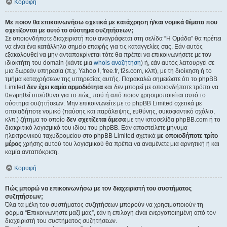
Κορυφή
Με ποιον θα επικοινωνήσω σχετικά με κατάχρηση ή/και νομικά θέματα που
σχετίζονται με αυτό το σύστημα συζητήσεων;
Σε οποιονδήποτε διαχειριστή που αναγράφεται στη σελίδα “Η Ομάδα” θα πρέπει
να είναι ένα κατάλληλο σημείο επαφής για τις καταγγελίες σας. Εάν αυτός
εξακολουθεί να μην ανταποκρίνεται τότε θα πρέπει να επικοινωνήσετε με τον
ιδιοκτήτη του domain (κάντε μια
whois αναζήτηση
) ή, εάν αυτός λειτουργεί σε
μια δωρεάν υπηρεσία (π.χ. Yahoo !, free.fr, f2s.com, κλπ), με τη διοίκηση ή το
τμήμα καταχρήσεων της υπηρεσίας αυτής. Παρακαλώ σημειώστε ότι το phpBB
Limited
δεν έχει καμία αρμοδιότητα
και δεν μπορεί με οποιονδήποτε τρόπο να
θεωρηθεί υπεύθυνο για το πώς, πού ή από ποιον χρησιμοποιείται αυτό το
σύστημα συζητήσεων. Μην επικοινωνείτε με το phpBB Limited σχετικά με
οποιαδήποτε νομικό (παύσης και παράλειψης, ευθύνης, συκοφαντικό σχόλιο,
κλπ.) ζήτημα το οποίο
δεν σχετίζεται άμεσα
με την ιστοσελίδα phpBB.com ή το
διακριτικό λογισμικό του ιδίου του phpBB. Εάν αποστείλετε μήνυμα
ηλεκτρονικού ταχυδρομείου στο phpBB Limited σχετικά
με οποιοδήποτε τρίτο
μέρος
χρήσης αυτού του λογισμικού θα πρέπει να αναμένετε μια αρνητική ή και
καμία ανταπόκριση.
Κορυφή
Πώς μπορώ να επικοινωνήσω με τον διαχειριστή του συστήματος
συζητήσεων;
Όλα τα μέλη του συστήματος συζητήσεων μπορούν να χρησιμοποιούν τη
φόρμα “Επικοινωνήστε μαζί μας”, εάν η επιλογή είναι ενεργοποιημένη από τον
διαχειριστή του συστήματος συζητήσεων.