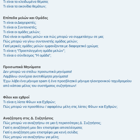
Τι είναι τα κλειδωμένα θέματα;
Τι είναι τα εικονίδια θεμάτων;
Επίπεδα μελών και Ομάδες
Τι είναι οι Διαχειριστές;
Τι είναι οι Συντονιστές;
Τι είναι οι ομάδες μελών;
Πού είναι οι ομάδες μελών και πώς μπορώ να συμμετάσχω σε μια;
Πώς μπορώ να γίνω συντονιστής ομάδας μελών;
Γιατί μερικές ομάδες μελών εμφανίζονται με διαφορετικό χρώμα;
Τι είναι η “Προεπιλεγμένη ομάδα μελών”;
Τι είναι ο σύνδεσμος "Η ομάδα”;
Προσωπικά Μηνύματα
Δεν μπορώ να στείλω προσωπικά μηνύματα!
Λαμβάνω συνέχεια ανεπιθύμητα μηνύματα!
Έχω λάβει ένα μήνυμα spam ή ένα προσβλητικό μήνυμα ηλεκτρονικού ταχυδρομείου
από κάποιο μέλος του συστήματος συζητήσεων!
Φίλοι και εχθροί
Τι είναι η λίστα Φίλων και Εχθρών;
Πώς μπορώ να προσθέσω / αφαιρέσω μέλη στις λίστες Φίλων και Εχθρών;
Αναζήτηση στις Δ. Συζητήσεις
Πώς μπορώ να αναζητήσω σε μια ή περισσότερες Δ. Συζητήσεις;
Γιατί η αναζήτησή μου δεν επιστρέφει αποτελέσματα;
Γιατί η αναζήτηση μου επιστρέφει μια κενή σελίδα;
Πώς μπορώ να αναζητήσω για μέλη;