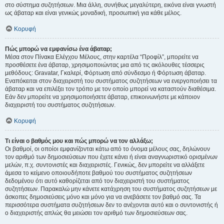
στο σύστημα συζητήσεων. Μια άλλη, συνήθως μεγαλύτερη, εικόνα είναι γνωστή
ως άβαταρ και είναι γενικώς μοναδική, προσωπική για κάθε μέλος.
Κορυφή
Πώς μπορώ να εμφανίσω ένα άβαταρ;
Μέσα στον Πίνακα Ελέγχου Μέλους, στην καρτέλα “Προφίλ”, μπορείτε να
προσθέσετε ένα άβαταρ, χρησιμοποιώντας μια από τις ακόλουθες τέσσερις
μεθόδους: Gravatar, Γκαλερί, Φόρτωση από σύνδεσμο ή Φόρτωση άβαταρ.
Εναπόκειται στον διαχειριστή του συστήματος συζητήσεων να ενεργοποιήσει τα
άβαταρ και να επιλέξει τον τρόπο με τον οποίο μπορεί να καταστούν διαθέσιμα.
Εάν δεν μπορείτε να χρησιμοποιήσετε άβαταρ, επικοινωνήστε με κάποιον
διαχειριστή του συστήματος συζητήσεων.
Κορυφή
Τι είναι ο βαθμός μου και πώς μπορώ να τον αλλάξω;
Οι βαθμοί, οι οποίοι εμφανίζονται κάτω από το όνομα μέλους σας, δηλώνουν
τον αριθμό των δημοσιεύσεων που έχετε κάνει ή είναι αναγνωριστικό ορισμένων
μελών, π.χ. συντονιστές και διαχειριστές. Γενικώς, δεν μπορείτε να αλλάξετε
άμεσα το κείμενο οποιουδήποτε βαθμού του συστήματος συζητήσεων
δεδομένου ότι αυτό καθορίζεται από τον διαχειριστή του συστήματος
συζητήσεων. Παρακαλώ μην κάνετε κατάχρηση του συστήματος συζητήσεων με
άσκοπες δημοσιεύσεις μόνο και μόνο για να ανεβάσετε τον βαθμό σας. Τα
περισσότερα συστήματα συζητήσεων δεν το ανέχονται αυτό και ο συντονιστής ή
ο διαχειριστής απλώς θα μειώσει τον αριθμό των δημοσιεύσεων σας.