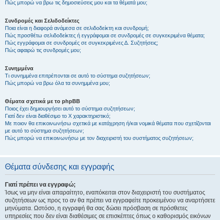
Πώς μπορώ να βρω τις δημοσιεύσεις μου και τα θέματά μου;
Συνδρομές και Σελιδοδείκτες
Ποια είναι η διαφορά ανάμεσα σε σελιδοδείκτη και συνδρομή;
Πώς προσθέτω σελιδοδείκτες ή εγγράφομαι σε συνδρομές σε συγκεκριμένα θέματα;
Πώς εγγράφομαι σε συνδρομές σε συγκεκριμένες Δ. Συζητήσεις;
Πώς αφαιρώ τις συνδρομές μου;
Συνημμένα
Τι συνημμένα επιτρέπονται σε αυτό το σύστημα συζητήσεων;
Πώς μπορώ να βρω όλα τα συνημμένα μου;
Θέματα σχετικά με το phpBB
Ποιος έχει δημιουργήσει αυτό το σύστημα συζητήσεων;
Γιατί δεν είναι διαθέσιμο το Χ χαρακτηριστικό;
Με ποιον θα επικοινωνήσω σχετικά με κατάχρηση ή/και νομικά θέματα που σχετίζονται
με αυτό το σύστημα συζητήσεων;
Πώς μπορώ να επικοινωνήσω με τον διαχειριστή του συστήματος συζητήσεων;
Θέματα σύνδεσης και εγγραφής
Γιατί πρέπει να εγγραφώ;
Ίσως να μην είναι απαραίτητο, εναπόκειται στον διαχειριστή του συστήματος
συζητήσεων ως προς το αν θα πρέπει να εγγραφείτε προκειμένου να αναρτήσετε
μηνύματα. Ωστόσο, η εγγραφή θα σας δώσει πρόσβαση σε πρόσθετες
υπηρεσίες που δεν είναι διαθέσιμες σε επισκέπτες όπως ο καθορισμός εικόνων