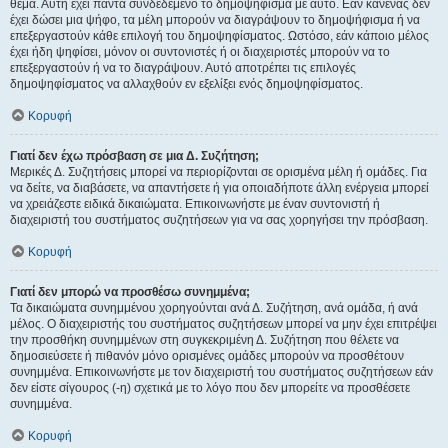
θέμα. Αυτή έχει πάντα συνδεδεμένο το δημοψήφισμα με αυτό. Εάν κανένας δεν
έχει δώσει μια ψήφο, τα μέλη μπορούν να διαγράψουν το δημοψήφισμα ή να
επεξεργαστούν κάθε επιλογή του δημοψηφίσματος. Ωστόσο, εάν κάποιο μέλος
έχει ήδη ψηφίσει, μόνον οι συντονιστές ή οι διαχειριστές μπορούν να το
επεξεργαστούν ή να το διαγράψουν. Αυτό αποτρέπει τις επιλογές
δημοψηφίσματος να αλλαχθούν εν εξελίξει ενός δημοψηφίσματος.
Κορυφή
Γιατί δεν έχω πρόσβαση σε μια Δ. Συζήτηση;
Μερικές Δ. Συζητήσεις μπορεί να περιορίζονται σε ορισμένα μέλη ή ομάδες. Για
να δείτε, να διαβάσετε, να απαντήσετε ή για οποιαδήποτε άλλη ενέργεια μπορεί
να χρειάζεστε ειδικά δικαιώματα. Επικοινωνήστε με έναν συντονιστή ή
διαχειριστή του συστήματος συζητήσεων για να σας χορηγήσει την πρόσβαση.
Κορυφή
Γιατί δεν μπορώ να προσθέσω συνημμένα;
Τα δικαιώματα συνημμένου χορηγούνται ανά Δ. Συζήτηση, ανά ομάδα, ή ανά
μέλος. Ο διαχειριστής του συστήματος συζητήσεων μπορεί να μην έχει επιτρέψει
την προσθήκη συνημμένων στη συγκεκριμένη Δ. Συζήτηση που θέλετε να
δημοσιεύσετε ή πιθανόν μόνο ορισμένες ομάδες μπορούν να προσθέτουν
συνημμένα. Επικοινωνήστε με τον διαχειριστή του συστήματος συζητήσεων εάν
δεν είστε σίγουρος (-η) σχετικά με το λόγο που δεν μπορείτε να προσθέσετε
συνημμένα.
Κορυφή