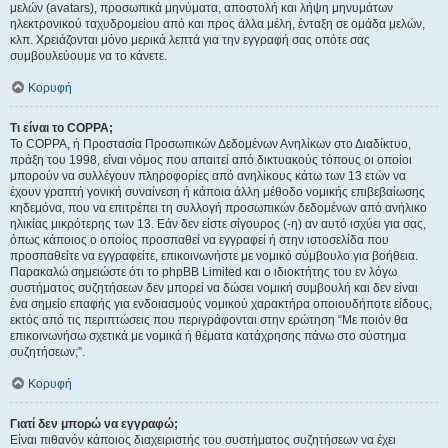
μελών (avatars), προσωπικά μηνύματα, αποστολή και λήψη μηνυμάτων
ηλεκτρονικού ταχυδρομείου από και προς άλλα μέλη, ένταξη σε ομάδα μελών,
κλπ. Χρειάζονται μόνο μερικά λεπτά για την εγγραφή σας οπότε σας
συμβουλεύουμε να το κάνετε.
Κορυφή
Τι είναι το COPPA;
Το COPPA, ή Προστασία Προσωπικών Δεδομένων Ανηλίκων στο Διαδίκτυο,
πράξη του 1998, είναι νόμος που απαιτεί από δικτυακούς τόπους οι οποίοι
μπορούν να συλλέγουν πληροφορίες από ανηλίκους κάτω των 13 ετών να
έχουν γραπτή γονική συναίνεση ή κάποια άλλη μέθοδο νομικής επιβεβαίωσης
κηδεμόνα, που να επιτρέπει τη συλλογή προσωπικών δεδομένων από ανήλικο
ηλικίας μικρότερης των 13. Εάν δεν είστε σίγουρος (-η) αν αυτό ισχύει για σας,
όπως κάποιος ο οποίος προσπαθεί να εγγραφεί ή στην ιστοσελίδα που
προσπαθείτε να εγγραφείτε, επικοινωνήστε με νομικό σύμβουλο για βοήθεια.
Παρακαλώ σημειώστε ότι το phpBB Limited και ο ιδιοκτήτης του εν λόγω
συστήματος συζητήσεων δεν μπορεί να δώσει νομική συμβουλή και δεν είναι
ένα σημείο επαφής για ενδοιασμούς νομικού χαρακτήρα οποιουδήποτε είδους,
εκτός από τις περιπτώσεις που περιγράφονται στην ερώτηση “Με ποιόν θα
επικοινωνήσω σχετικά με νομικά ή θέματα κατάχρησης πάνω στο σύστημα
συζητήσεων;”.
Κορυφή
Γιατί δεν μπορώ να εγγραφώ;
Είναι πιθανόν κάποιος διαχειριστής του συστήματος συζητήσεων να έχει