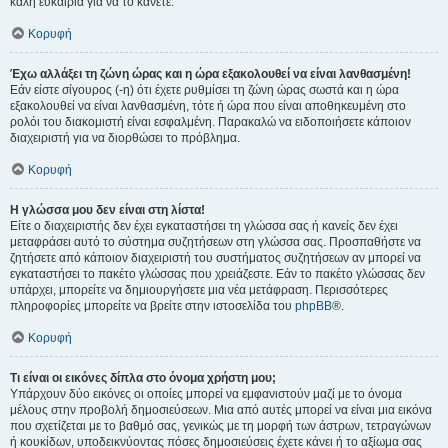
καλή ευκαιρία για να το κάνετε.
Κορυφή
Έχω αλλάξει τη ζώνη ώρας και η ώρα εξακολουθεί να είναι λανθασμένη!
Εάν είστε σίγουρος (-η) ότι έχετε ρυθμίσει τη ζώνη ώρας σωστά και η ώρα
εξακολουθεί να είναι λανθασμένη, τότε ή ώρα που είναι αποθηκευμένη στο
ρολόι του διακομιστή είναι εσφαλμένη. Παρακαλώ να ειδοποιήσετε κάποιον
διαχειριστή για να διορθώσει το πρόβλημα.
Κορυφή
Η γλώσσα μου δεν είναι στη λίστα!
Είτε ο διαχειριστής δεν έχει εγκαταστήσει τη γλώσσα σας ή κανείς δεν έχει
μεταφράσει αυτό το σύστημα συζητήσεων στη γλώσσα σας. Προσπαθήστε να
ζητήσετε από κάποιον διαχειριστή του συστήματος συζητήσεων αν μπορεί να
εγκαταστήσει το πακέτο γλώσσας που χρειάζεστε. Εάν το πακέτο γλώσσας δεν
υπάρχει, μπορείτε να δημιουργήσετε μια νέα μετάφραση. Περισσότερες
πληροφορίες μπορείτε να βρείτε στην ιστοσελίδα του
phpBB
®.
Κορυφή
Τι είναι οι εικόνες δίπλα στο όνομα χρήστη μου;
Υπάρχουν δύο εικόνες οι οποίες μπορεί να εμφανιστούν μαζί με το όνομα
μέλους στην προβολή δημοσιεύσεων. Μια από αυτές μπορεί να είναι μια εικόνα
που σχετίζεται με το βαθμό σας, γενικώς με τη μορφή των άστρων, τετραγώνων
ή κουκίδων, υποδεικνύοντας πόσες δημοσιεύσεις έχετε κάνει ή το αξίωμα σας