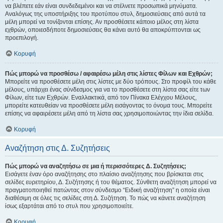
να βλέπετε εάν είναι συνδεδεμένοι και να στέλνετε προσωπικά μηνύματα.
Αναλόγως της υποστήριξης του προτύπου στυλ, δημοσιεύσεις από αυτά τα
μέλη μπορεί να τονίζονται επίσης. Αν προσθέσετε κάποιο μέλος στη λίστα
εχθρών, οποιεσδήποτε δημοσιεύσεις θα κάνει αυτό θα αποκρύπτονται ως
προεπιλογή.
Κορυφή
Πώς μπορώ να προσθέσω / αφαιρέσω μέλη στις λίστες Φίλων και Εχθρών;
Μπορείτε να προσθέσετε μέλη στις λίστες με δύο τρόπους. Στο προφίλ του κάθε
μέλους, υπάρχει ένας σύνδεσμος για να το προσθέσετε στη λίστα σας είτε των
Φίλων, είτε των Εχθρών. Εναλλακτικά, από τον Πίνακα Ελέγχου Μέλους,
μπορείτε κατευθείαν να προσθέσετε μέλη εισάγοντας το όνομα τους. Μπορείτε
επίσης να αφαιρέσετε μέλη από τη λίστα σας χρησιμοποιώντας την ίδια σελίδα.
Κορυφή
Αναζήτηση στις Δ. Συζητήσεις
Πώς μπορώ να αναζητήσω σε μια ή περισσότερες Δ. Συζητήσεις;
Εισάγετε έναν όρο αναζήτησης στο πλαίσιο αναζήτησης που βρίσκεται στις
σελίδες ευρετηρίου, Δ. Συζήτησης ή του θέματος. Σύνθετη αναζήτηση μπορεί να
πραγματοποιηθεί πατώντας στον σύνδεσμο “Ειδική αναζήτηση” η οποία είναι
διαθέσιμη σε όλες τις σελίδες στη Δ. Συζήτηση. Το πώς να κάνετε αναζήτηση
ίσως εξαρτάται από το στυλ που χρησιμοποιείτε.
Κορυφή