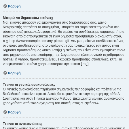
Κορυφή
Μπορώ να δημοσιεύω εικόνες;
Ναι, εικόνες μπορούν να εμφανίζονται στις δημοσιεύσεις σας. Εάν ο
διαχειριστής επιτρέπει τα συνημμένα, μπορείτε να φορτώσετε την εικόνα στο
σύστημα συζητήσεων. Διαφορετικά, θα πρέπει να συνδέσετε με παραπομπή μία
εικόνα η οποία αποθηκεύεται σε έναν δημόσια προσβάσιμο διακομιστή ιστού,
π.χ. http://www.example.com/my-picture.gif. Δεν μπορείτε να συνδέσετε εικόνες
οι οποίες αποθηκεύονται στο υπολογιστή σας τοπικά (εκτός εάν αυτός είναι
δημόσια προσπελάσιμος διακομιστής) ή εικόνες που είναι αποθηκευμένες πίσω
από μηχανισμούς πιστοποίησης, π.χ. λογαριασμοί ηλεκτρονικού ταχυδρομείου
hotmail ή yahoo, προστατευμένες με κωδικό πρόσβασης ιστοσελίδες, κλπ. Για
να εμφανιστεί η εικόνα χρησιμοποιήστε την ετικέτα [img].
Κορυφή
Τι είναι οι γενικές ανακοινώσεις;
Οι γενικές ανακοινώσεις περιέχουν σημαντικές πληροφορίες και πρέπει να τις
διαβάζετε όποτε είναι εφικτό. Αυτές θα εμφανίζονται στην κορυφή της κάθε Δ.
Συζήτησης και στον Πίνακα Ελέγχου Μέλους. Δικαιώματα γενικής ανακοίνωσης
χορηγούνται από τον διαχειριστή του συστήματος συζητήσεων.
Κορυφή
Τι είναι οι ανακοινώσεις;
Οι ανακοινώσεις συχνά περιέχουν σημαντικές πληροφορίες για τη συγκεκριμένη