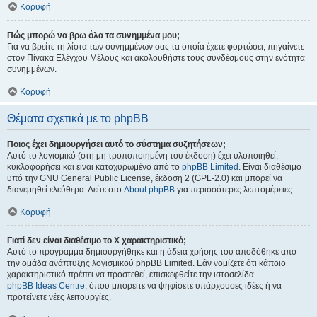
Κορυφή
Πώς μπορώ να βρω όλα τα συνημμένα μου;
Για να βρείτε τη λίστα των συνημμένων σας τα οποία έχετε φορτώσει, πηγαίνετε
στον Πίνακα Ελέγχου Μέλους και ακολουθήστε τους συνδέσμους στην ενότητα
συνημμένων.
Κορυφή
Θέματα σχετικά με το phpBB
Ποιος έχει δημιουργήσει αυτό το σύστημα συζητήσεων;
Αυτό το λογισμικό (στη μη τροποποιημένη του έκδοση) έχει υλοποιηθεί,
κυκλοφορήσει και είναι κατοχυρωμένο από το
phpBB Limited
. Είναι διαθέσιμο
υπό την GNU General Public License, έκδοση 2 (GPL-2.0) και μπορεί να
διανεμηθεί ελεύθερα. Δείτε στο
About phpBB
για περισσότερες λεπτομέρειες.
Κορυφή
Γιατί δεν είναι διαθέσιμο το Χ χαρακτηριστικό;
Αυτό το πρόγραμμα δημιουργήθηκε και η άδεια χρήσης του αποδόθηκε από
την ομάδα ανάπτυξης λογισμικού phpBB Limited. Εάν νομίζετε ότι κάποιο
χαρακτηριστικό πρέπει να προστεθεί, επισκεφθείτε την ιστοσελίδα
phpBB Ideas Centre
, όπου μπορείτε να ψηφίσετε υπάρχουσες ιδέες ή να
προτείνετε νέες λειτουργίες.