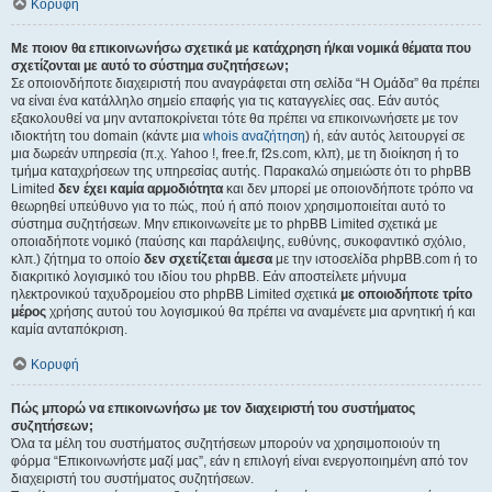
Κορυφή
Με ποιον θα επικοινωνήσω σχετικά με κατάχρηση ή/και νομικά θέματα που
σχετίζονται με αυτό το σύστημα συζητήσεων;
Σε οποιονδήποτε διαχειριστή που αναγράφεται στη σελίδα “Η Ομάδα” θα πρέπει
να είναι ένα κατάλληλο σημείο επαφής για τις καταγγελίες σας. Εάν αυτός
εξακολουθεί να μην ανταποκρίνεται τότε θα πρέπει να επικοινωνήσετε με τον
ιδιοκτήτη του domain (κάντε μια
whois αναζήτηση
) ή, εάν αυτός λειτουργεί σε
μια δωρεάν υπηρεσία (π.χ. Yahoo !, free.fr, f2s.com, κλπ), με τη διοίκηση ή το
τμήμα καταχρήσεων της υπηρεσίας αυτής. Παρακαλώ σημειώστε ότι το phpBB
Limited
δεν έχει καμία αρμοδιότητα
και δεν μπορεί με οποιονδήποτε τρόπο να
θεωρηθεί υπεύθυνο για το πώς, πού ή από ποιον χρησιμοποιείται αυτό το
σύστημα συζητήσεων. Μην επικοινωνείτε με το phpBB Limited σχετικά με
οποιαδήποτε νομικό (παύσης και παράλειψης, ευθύνης, συκοφαντικό σχόλιο,
κλπ.) ζήτημα το οποίο
δεν σχετίζεται άμεσα
με την ιστοσελίδα phpBB.com ή το
διακριτικό λογισμικό του ιδίου του phpBB. Εάν αποστείλετε μήνυμα
ηλεκτρονικού ταχυδρομείου στο phpBB Limited σχετικά
με οποιοδήποτε τρίτο
μέρος
χρήσης αυτού του λογισμικού θα πρέπει να αναμένετε μια αρνητική ή και
καμία ανταπόκριση.
Κορυφή
Πώς μπορώ να επικοινωνήσω με τον διαχειριστή του συστήματος
συζητήσεων;
Όλα τα μέλη του συστήματος συζητήσεων μπορούν να χρησιμοποιούν τη
φόρμα “Επικοινωνήστε μαζί μας”, εάν η επιλογή είναι ενεργοποιημένη από τον
διαχειριστή του συστήματος συζητήσεων.