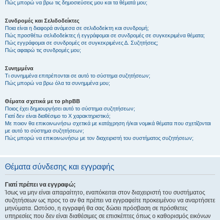
Πώς μπορώ να βρω τις δημοσιεύσεις μου και τα θέματά μου;
Συνδρομές και Σελιδοδείκτες
Ποια είναι η διαφορά ανάμεσα σε σελιδοδείκτη και συνδρομή;
Πώς προσθέτω σελιδοδείκτες ή εγγράφομαι σε συνδρομές σε συγκεκριμένα θέματα;
Πώς εγγράφομαι σε συνδρομές σε συγκεκριμένες Δ. Συζητήσεις;
Πώς αφαιρώ τις συνδρομές μου;
Συνημμένα
Τι συνημμένα επιτρέπονται σε αυτό το σύστημα συζητήσεων;
Πώς μπορώ να βρω όλα τα συνημμένα μου;
Θέματα σχετικά με το phpBB
Ποιος έχει δημιουργήσει αυτό το σύστημα συζητήσεων;
Γιατί δεν είναι διαθέσιμο το Χ χαρακτηριστικό;
Με ποιον θα επικοινωνήσω σχετικά με κατάχρηση ή/και νομικά θέματα που σχετίζονται
με αυτό το σύστημα συζητήσεων;
Πώς μπορώ να επικοινωνήσω με τον διαχειριστή του συστήματος συζητήσεων;
Θέματα σύνδεσης και εγγραφής
Γιατί πρέπει να εγγραφώ;
Ίσως να μην είναι απαραίτητο, εναπόκειται στον διαχειριστή του συστήματος
συζητήσεων ως προς το αν θα πρέπει να εγγραφείτε προκειμένου να αναρτήσετε
μηνύματα. Ωστόσο, η εγγραφή θα σας δώσει πρόσβαση σε πρόσθετες
υπηρεσίες που δεν είναι διαθέσιμες σε επισκέπτες όπως ο καθορισμός εικόνων