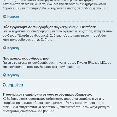
θέματος", στο επάνω και κάτω μέρος κάποιου θέματος συζήτησης.
Απαντώντας σε ένα θέμα με σημειωμένη την επιλογή “Να ενημερωθώ όταν
δημοσιευθεί μια απάντηση”, θα να εγγραφείτε επίσης σε συνδρομή στο θέμα.
Κορυφή
Πώς εγγράφομαι σε συνδρομές σε συγκεκριμένες Δ. Συζητήσεις;
Για να εγγραφείτε σε συνδρομή σε μια συγκεκριμένη Δ. Συζήτηση, πατήστε στον
σύνδεσμο “Έναρξη συνδρομής Δ. Συζήτησης”, στο κάτω μέρος της σελίδας,
κατά την είσοδό σας στη Δ. Συζήτηση.
Κορυφή
Πώς αφαιρώ τις συνδρομές μου;
Για να αφαιρέσετε τις συνδρομές σας, πηγαίνετε στον Πίνακα Ελέγχου Μέλους
και ακολουθήστε τους συνδέσμους στις συνδρομές σας.
Κορυφή
Συνημμένα
Τι συνημμένα επιτρέπονται σε αυτό το σύστημα συζητήσεων;
Κάθε διαχειριστής συστήματος συζητήσεων μπορεί να επιτρέπει ή να μην
επιτρέπει ορισμένους τύπους συνημμένων. Εάν δεν είστε σίγουρος (-η) τι
συνημμένα επιτρέπονται να φορτωθούν, επικοινωνήστε με τον διαχειριστή του
συστήματος συζητήσεων για βοήθεια.