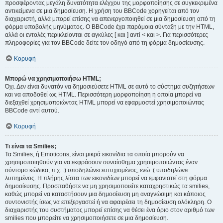
προσφέροντας μεγάλη δυνατότητα ελέγχου της μορφοποίησης σε συγκεκριμένα
αντικείμενα σε μια δημοσίευση. Η χρήση του BBCode χορηγείται από τον
διαχειριστή, αλλά μπορεί επίσης να απενεργοποιηθεί σε μια δημοσίευση από τη
φόρμα υποβολής μηνύματος. Ο BBCode έχει παρόμοια σύνταξη με την HTML,
αλλά οι εντολές περικλείονται σε αγκύλες [ και ] αντί < και >. Για περισσότερες
πληροφορίες για τον BBCode δείτε τον οδηγό από τη φόρμα δημοσίευσης.
Κορυφή
Μπορώ να χρησιμοποιήσω HTML;
Όχι. Δεν είναι δυνατόν να δημοσιεύσετε HTML σε αυτό το σύστημα συζητήσεων
και να αποδοθεί ως HTML. Περισσότερη μορφοποίηση η οποία μπορεί να
διεξαχθεί χρησιμοποιώντας HTML μπορεί να εφαρμοστεί χρησιμοποιώντας
BBCode αντί αυτού.
Κορυφή
Τι είναι τα Smilies;
Τα Smilies, ή Emoticons, είναι μικρά εικονίδια τα οποία μπορούν να
χρησιμοποιηθούν για να εκφράσουν συναίσθημα χρησιμοποιώντας έναν
σύντομο κώδικα, π.χ. :) υποδηλώνει ευτυχισμένος, ενώ :( υποδηλώνει
λυπημένος. Η πλήρης λίστα των εικονιδίων μπορεί να εμφανιστεί στη φόρμα
δημοσίευσης. Προσπαθήστε να μη χρησιμοποιείτε καταχρηστικώς τα smilies,
καθώς μπορεί να καταστήσουν μια δημοσίευση μη αναγνώσιμη και κάποιος
συντονιστής ίσως να επεξεργαστεί ή να αφαιρέσει τη δημοσίευση ολόκληρη. Ο
διαχειριστής του συστήματος μπορεί επίσης να θέσει ένα όριο στον αριθμό των
smilies που μπορείτε να χρησιμοποιήσετε σε μια δημοσίευση.