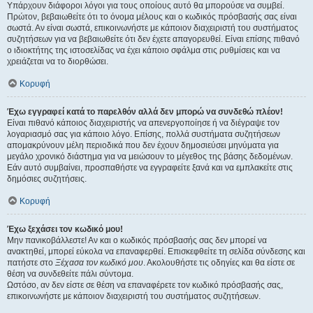
Υπάρχουν διάφοροι λόγοι για τους οποίους αυτό θα μπορούσε να συμβεί.
Πρώτον, βεβαιωθείτε ότι το όνομα μέλους και ο κωδικός πρόσβασής σας είναι
σωστά. Αν είναι σωστά, επικοινωνήστε με κάποιον διαχειριστή του συστήματος
συζητήσεων για να βεβαιωθείτε ότι δεν έχετε απαγορευθεί. Είναι επίσης πιθανό
ο ιδιοκτήτης της ιστοσελίδας να έχει κάποιο σφάλμα στις ρυθμίσεις και να
χρειάζεται να το διορθώσει.
Κορυφή
Έχω εγγραφεί κατά το παρελθόν αλλά δεν μπορώ να συνδεθώ πλέον!
Είναι πιθανό κάποιος διαχειριστής να απενεργοποίησε ή να διέγραψε τον
λογαριασμό σας για κάποιο λόγο. Επίσης, πολλά συστήματα συζητήσεων
απομακρύνουν μέλη περιοδικά που δεν έχουν δημοσιεύσει μηνύματα για
μεγάλο χρονικό διάστημα για να μειώσουν το μέγεθος της βάσης δεδομένων.
Εάν αυτό συμβαίνει, προσπαθήστε να εγγραφείτε ξανά και να εμπλακείτε στις
δημόσιες συζητήσεις.
Κορυφή
Έχω ξεχάσει τον κωδικό μου!
Μην πανικοβάλλεστε! Αν και ο κωδικός πρόσβασής σας δεν μπορεί να
ανακτηθεί, μπορεί εύκολα να επαναφερθεί. Επισκεφθείτε τη σελίδα σύνδεσης και
πατήστε στο
Ξέχασα τον κωδικό μου
. Ακολουθήστε τις οδηγίες και θα είστε σε
θέση να συνδεθείτε πάλι σύντομα.
Ωστόσο, αν δεν είστε σε θέση να επαναφέρετε τον κωδικό πρόσβασής σας,
επικοινωνήστε με κάποιον διαχειριστή του συστήματος συζητήσεων.