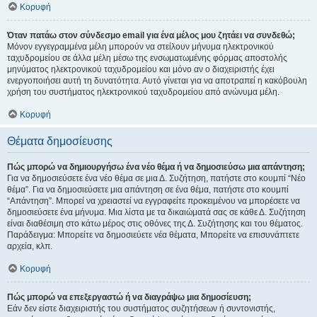
Κορυφή
Όταν πατάω στον σύνδεσμο email για ένα μέλος μου ζητάει να συνδεθώ;
Μόνον εγγεγραμμένα μέλη μπορούν να στείλουν μήνυμα ηλεκτρονικού
ταχυδρομείου σε άλλα μέλη μέσω της ενσωματωμένης φόρμας αποστολής
μηνύματος ηλεκτρονικού ταχυδρομείου και μόνο αν ο διαχειριστής έχει
ενεργοποιήσει αυτή τη δυνατότητα. Αυτό γίνεται για να αποτραπεί η κακόβουλη
χρήση του συστήματος ηλεκτρονικού ταχυδρομείου από ανώνυμα μέλη.
Κορυφή
Θέματα δημοσίευσης
Πώς μπορώ να δημιουργήσω ένα νέο θέμα ή να δημοσιεύσω μια απάντηση;
Για να δημοσιεύσετε ένα νέο θέμα σε μια Δ. Συζήτηση, πατήστε στο κουμπί “Νέο
θέμα”. Για να δημοσιεύσετε μια απάντηση σε ένα θέμα, πατήστε στο κουμπί
“Απάντηση”. Μπορεί να χρειαστεί να εγγραφείτε προκειμένου να μπορέσετε να
δημοσιεύσετε ένα μήνυμα. Μια λίστα με τα δικαιώματά σας σε κάθε Δ. Συζήτηση
είναι διαθέσιμη στο κάτω μέρος στις οθόνες της Δ. Συζήτησης και του θέματος.
Παράδειγμα: Μπορείτε να δημοσιεύετε νέα θέματα, Μπορείτε να επισυνάπτετε
αρχεία, κλπ.
Κορυφή
Πώς μπορώ να επεξεργαστώ ή να διαγράψω μια δημοσίευση;
Εάν δεν είστε διαχειριστής του συστήματος συζητήσεων ή συντονιστής,