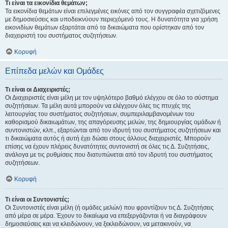
Τι είναι τα εικονίδια θεμάτων;
Τα εικονίδια θεμάτων είναι επιλεγμένες εικόνες από τον συγγραφέα σχετιζόμενες
με δημοσιεύσεις και υποδεικνύουν περιεχόμενό τους. Η δυνατότητα για χρήση
εικονιδίων θεμάτων εξαρτάται από τα δικαιώματα που ορίστηκαν από τον
διαχειριστή του συστήματος συζητήσεων.
Κορυφή
Επίπεδα μελών και Ομάδες
Τι είναι οι Διαχειριστές;
Οι Διαχειριστές είναι μέλη με τον υψηλότερο βαθμό ελέγχου σε όλο το σύστημα
συζητήσεων. Τα μέλη αυτά μπορούν να ελέγχουν όλες τις πτυχές της
λειτουργίας του συστήματος συζητήσεων, συμπεριλαμβανομένων του
καθορισμού δικαιωμάτων, της απαγόρευσης μελών, της δημιουργίας ομάδων ή
συντονιστών, κλπ., εξαρτώνται από τον ιδρυτή του συστήματος συζητήσεων και
τι δικαιώματα αυτός ή αυτή έχει δώσει στους άλλους διαχειριστές. Μπορούν
επίσης να έχουν πλήρεις δυνατότητες συντονιστή σε όλες τις Δ. Συζητήσεις,
ανάλογα με τις ρυθμίσεις που διατυπώνεται από τον ιδρυτή του συστήματος
συζητήσεων.
Κορυφή
Τι είναι οι Συντονιστές;
Οι Συντονιστές είναι μέλη (ή ομάδες μελών) που φροντίζουν τις Δ. Συζητήσεις
από μέρα σε μέρα. Έχουν το δικαίωμα να επεξεργάζονται ή να διαγράφουν
δημοσιεύσεις και να κλειδώνουν, να ξεκλειδώνουν, να μετακινούν, να