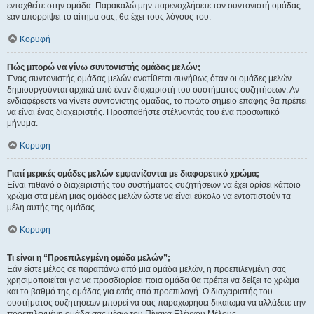
ενταχθείτε στην ομάδα. Παρακαλώ μην παρενοχλήσετε τον συντονιστή ομάδας
εάν απορρίψει το αίτημα σας, θα έχει τους λόγους του.
Κορυφή
Πώς μπορώ να γίνω συντονιστής ομάδας μελών;
Ένας συντονιστής ομάδας μελών ανατίθεται συνήθως όταν οι ομάδες μελών
δημιουργούνται αρχικά από έναν διαχειριστή του συστήματος συζητήσεων. Αν
ενδιαφέρεστε να γίνετε συντονιστής ομάδας, το πρώτο σημείο επαφής θα πρέπει
να είναι ένας διαχειριστής. Προσπαθήστε στέλνοντάς του ένα προσωπικό
μήνυμα.
Κορυφή
Γιατί μερικές ομάδες μελών εμφανίζονται με διαφορετικό χρώμα;
Είναι πιθανό ο διαχειριστής του συστήματος συζητήσεων να έχει ορίσει κάποιο
χρώμα στα μέλη μιας ομάδας μελών ώστε να είναι εύκολο να εντοπιστούν τα
μέλη αυτής της ομάδας.
Κορυφή
Τι είναι η “Προεπιλεγμένη ομάδα μελών”;
Εάν είστε μέλος σε παραπάνω από μια ομάδα μελών, η προεπιλεγμένη σας
χρησιμοποιείται για να προσδιορίσει ποια ομάδα θα πρέπει να δείξει το χρώμα
και το βαθμό της ομάδας για εσάς από προεπιλογή. Ο διαχειριστής του
συστήματος συζητήσεων μπορεί να σας παραχωρήσει δικαίωμα να αλλάξετε την