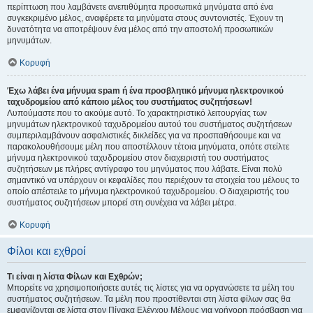
περίπτωση που λαμβάνετε ανεπιθύμητα προσωπικά μηνύματα από ένα
συγκεκριμένο μέλος, αναφέρετε τα μηνύματα στους συντονιστές. Έχουν τη
δυνατότητα να αποτρέψουν ένα μέλος από την αποστολή προσωπικών
μηνυμάτων.
Κορυφή
Έχω λάβει ένα μήνυμα spam ή ένα προσβλητικό μήνυμα ηλεκτρονικού
ταχυδρομείου από κάποιο μέλος του συστήματος συζητήσεων!
Λυπούμαστε που το ακούμε αυτό. Το χαρακτηριστικό λειτουργίας των
μηνυμάτων ηλεκτρονικού ταχυδρομείου αυτού του συστήματος συζητήσεων
συμπεριλαμβάνουν ασφαλιστικές δικλείδες για να προσπαθήσουμε και να
παρακολουθήσουμε μέλη που αποστέλλουν τέτοια μηνύματα, οπότε στείλτε
μήνυμα ηλεκτρονικού ταχυδρομείου στον διαχειριστή του συστήματος
συζητήσεων με πλήρες αντίγραφο του μηνύματος που λάβατε. Είναι πολύ
σημαντικό να υπάρχουν οι κεφαλίδες που περιέχουν τα στοιχεία του μέλους το
οποίο απέστειλε το μήνυμα ηλεκτρονικού ταχυδρομείου. Ο διαχειριστής του
συστήματος συζητήσεων μπορεί στη συνέχεια να λάβει μέτρα.
Κορυφή
Φίλοι και εχθροί
Τι είναι η λίστα Φίλων και Εχθρών;
Μπορείτε να χρησιμοποιήσετε αυτές τις λίστες για να οργανώσετε τα μέλη του
συστήματος συζητήσεων. Τα μέλη που προστίθενται στη λίστα φίλων σας θα
εμφανίζονται σε λίστα στον Πίνακα Ελέγχου Μέλους για γρήγορη πρόσβαση για