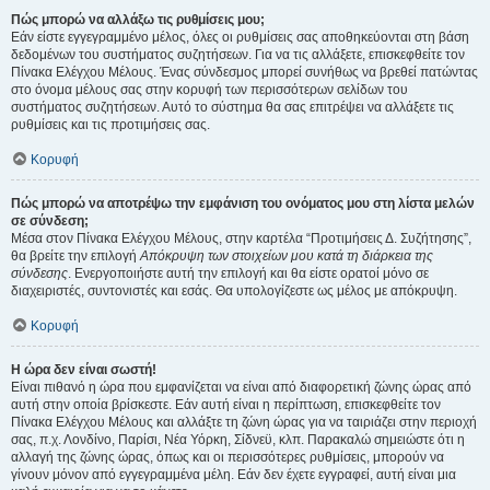
Πώς μπορώ να αλλάξω τις ρυθμίσεις μου;
Εάν είστε εγγεγραμμένο μέλος, όλες οι ρυθμίσεις σας αποθηκεύονται στη βάση
δεδομένων του συστήματος συζητήσεων. Για να τις αλλάξετε, επισκεφθείτε τον
Πίνακα Ελέγχου Μέλους. Ένας σύνδεσμος μπορεί συνήθως να βρεθεί πατώντας
στο όνομα μέλους σας στην κορυφή των περισσότερων σελίδων του
συστήματος συζητήσεων. Αυτό το σύστημα θα σας επιτρέψει να αλλάξετε τις
ρυθμίσεις και τις προτιμήσεις σας.
Κορυφή
Πώς μπορώ να αποτρέψω την εμφάνιση του ονόματος μου στη λίστα μελών
σε σύνδεση;
Μέσα στον Πίνακα Ελέγχου Μέλους, στην καρτέλα “Προτιμήσεις Δ. Συζήτησης”,
θα βρείτε την επιλογή
Απόκρυψη των στοιχείων μου κατά τη διάρκεια της
σύνδεσης
. Ενεργοποιήστε αυτή την επιλογή και θα είστε ορατοί μόνο σε
διαχειριστές, συντονιστές και εσάς. Θα υπολογίζεστε ως μέλος με απόκρυψη.
Κορυφή
Η ώρα δεν είναι σωστή!
Είναι πιθανό η ώρα που εμφανίζεται να είναι από διαφορετική ζώνης ώρας από
αυτή στην οποία βρίσκεστε. Εάν αυτή είναι η περίπτωση, επισκεφθείτε τον
Πίνακα Ελέγχου Μέλους και αλλάξτε τη ζώνη ώρας για να ταιριάζει στην περιοχή
σας, π.χ. Λονδίνο, Παρίσι, Νέα Υόρκη, Σίδνεϋ, κλπ. Παρακαλώ σημειώστε ότι η
αλλαγή της ζώνης ώρας, όπως και οι περισσότερες ρυθμίσεις, μπορούν να
γίνουν μόνον από εγγεγραμμένα μέλη. Εάν δεν έχετε εγγραφεί, αυτή είναι μια