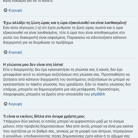
καλή ευκαιρία για να το κάνετε.
Κορυφή
Έχω αλλάξει τη ζώνη ώρας και η ώρα εξακολουθεί να είναι λανθασμένη!
Εάν είστε σίγουρος (-η) ότι έχετε ρυθμίσει τη ζώνη ώρας σωστά και η ώρα
εξακολουθεί να είναι λανθασμένη, τότε ή ώρα που είναι αποθηκευμένη στο
ρολόι του διακομιστή είναι εσφαλμένη. Παρακαλώ να ειδοποιήσετε κάποιον
διαχειριστή για να διορθώσει το πρόβλημα.
Κορυφή
Η γλώσσα μου δεν είναι στη λίστα!
Είτε ο διαχειριστής δεν έχει εγκαταστήσει τη γλώσσα σας ή κανείς δεν έχει
μεταφράσει αυτό το σύστημα συζητήσεων στη γλώσσα σας. Προσπαθήστε να
ζητήσετε από κάποιον διαχειριστή του συστήματος συζητήσεων αν μπορεί να
εγκαταστήσει το πακέτο γλώσσας που χρειάζεστε. Εάν το πακέτο γλώσσας δεν
υπάρχει, μπορείτε να δημιουργήσετε μια νέα μετάφραση. Περισσότερες
πληροφορίες μπορείτε να βρείτε στην ιστοσελίδα του
phpBB
®.
Κορυφή
Τι είναι οι εικόνες δίπλα στο όνομα χρήστη μου;
Υπάρχουν δύο εικόνες οι οποίες μπορεί να εμφανιστούν μαζί με το όνομα
μέλους στην προβολή δημοσιεύσεων. Μια από αυτές μπορεί να είναι μια εικόνα
που σχετίζεται με το βαθμό σας, γενικώς με τη μορφή των άστρων, τετραγώνων
ή κουκίδων, υποδεικνύοντας πόσες δημοσιεύσεις έχετε κάνει ή το αξίωμα σας