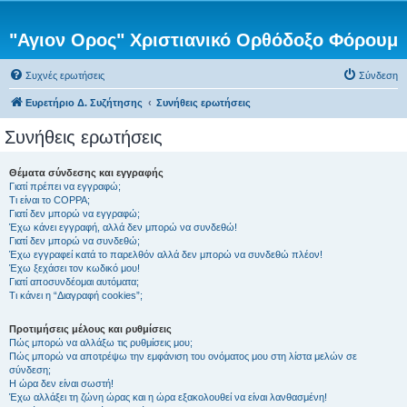
"Αγιον Ορος" Χριστιανικό Ορθόδοξο Φόρουμ
Συχνές ερωτήσεις
Σύνδεση
Ευρετήριο Δ. Συζήτησης
Συνήθεις ερωτήσεις
Συνήθεις ερωτήσεις
Θέματα σύνδεσης και εγγραφής
Γιατί πρέπει να εγγραφώ;
Τι είναι το COPPA;
Γιατί δεν μπορώ να εγγραφώ;
Έχω κάνει εγγραφή, αλλά δεν μπορώ να συνδεθώ!
Γιατί δεν μπορώ να συνδεθώ;
Έχω εγγραφεί κατά το παρελθόν αλλά δεν μπορώ να συνδεθώ πλέον!
Έχω ξεχάσει τον κωδικό μου!
Γιατί αποσυνδέομαι αυτόματα;
Τι κάνει η “Διαγραφή cookies”;
Προτιμήσεις μέλους και ρυθμίσεις
Πώς μπορώ να αλλάξω τις ρυθμίσεις μου;
Πώς μπορώ να αποτρέψω την εμφάνιση του ονόματος μου στη λίστα μελών σε
σύνδεση;
Η ώρα δεν είναι σωστή!
Έχω αλλάξει τη ζώνη ώρας και η ώρα εξακολουθεί να είναι λανθασμένη!