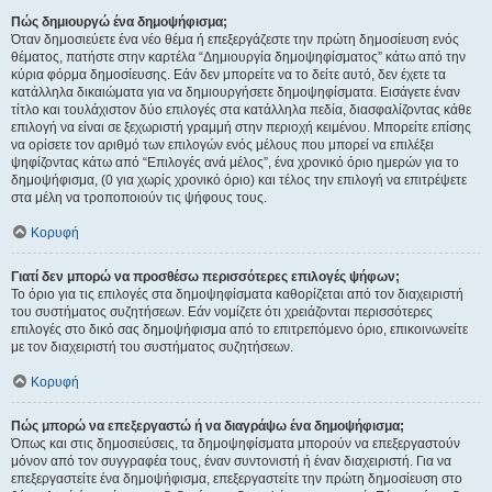
Πώς δημιουργώ ένα δημοψήφισμα;
Όταν δημοσιεύετε ένα νέο θέμα ή επεξεργάζεστε την πρώτη δημοσίευση ενός
θέματος, πατήστε στην καρτέλα “Δημιουργία δημοψηφίσματος” κάτω από την
κύρια φόρμα δημοσίευσης. Εάν δεν μπορείτε να το δείτε αυτό, δεν έχετε τα
κατάλληλα δικαιώματα για να δημιουργήσετε δημοψηφίσματα. Εισάγετε έναν
τίτλο και τουλάχιστον δύο επιλογές στα κατάλληλα πεδία, διασφαλίζοντας κάθε
επιλογή να είναι σε ξεχωριστή γραμμή στην περιοχή κειμένου. Μπορείτε επίσης
να ορίσετε τον αριθμό των επιλογών ενός μέλους που μπορεί να επιλέξει
ψηφίζοντας κάτω από “Επιλογές ανά μέλος”, ένα χρονικό όριο ημερών για το
δημοψήφισμα, (0 για χωρίς χρονικό όριο) και τέλος την επιλογή να επιτρέψετε
στα μέλη να τροποποιούν τις ψήφους τους.
Κορυφή
Γιατί δεν μπορώ να προσθέσω περισσότερες επιλογές ψήφων;
Το όριο για τις επιλογές στα δημοψηφίσματα καθορίζεται από τον διαχειριστή
του συστήματος συζητήσεων. Εάν νομίζετε ότι χρειάζονται περισσότερες
επιλογές στο δικό σας δημοψήφισμα από το επιτρεπόμενο όριο, επικοινωνείτε
με τον διαχειριστή του συστήματος συζητήσεων.
Κορυφή
Πώς μπορώ να επεξεργαστώ ή να διαγράψω ένα δημοψήφισμα;
Όπως και στις δημοσιεύσεις, τα δημοψηφίσματα μπορούν να επεξεργαστούν
μόνον από τον συγγραφέα τους, έναν συντονιστή ή έναν διαχειριστή. Για να
επεξεργαστείτε ένα δημοψήφισμα, επεξεργαστείτε την πρώτη δημοσίευση στο