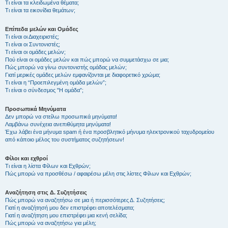
Τι είναι τα κλειδωμένα θέματα;
Τι είναι τα εικονίδια θεμάτων;
Επίπεδα μελών και Ομάδες
Τι είναι οι Διαχειριστές;
Τι είναι οι Συντονιστές;
Τι είναι οι ομάδες μελών;
Πού είναι οι ομάδες μελών και πώς μπορώ να συμμετάσχω σε μια;
Πώς μπορώ να γίνω συντονιστής ομάδας μελών;
Γιατί μερικές ομάδες μελών εμφανίζονται με διαφορετικό χρώμα;
Τι είναι η “Προεπιλεγμένη ομάδα μελών”;
Τι είναι ο σύνδεσμος "Η ομάδα”;
Προσωπικά Μηνύματα
Δεν μπορώ να στείλω προσωπικά μηνύματα!
Λαμβάνω συνέχεια ανεπιθύμητα μηνύματα!
Έχω λάβει ένα μήνυμα spam ή ένα προσβλητικό μήνυμα ηλεκτρονικού ταχυδρομείου
από κάποιο μέλος του συστήματος συζητήσεων!
Φίλοι και εχθροί
Τι είναι η λίστα Φίλων και Εχθρών;
Πώς μπορώ να προσθέσω / αφαιρέσω μέλη στις λίστες Φίλων και Εχθρών;
Αναζήτηση στις Δ. Συζητήσεις
Πώς μπορώ να αναζητήσω σε μια ή περισσότερες Δ. Συζητήσεις;
Γιατί η αναζήτησή μου δεν επιστρέφει αποτελέσματα;
Γιατί η αναζήτηση μου επιστρέφει μια κενή σελίδα;
Πώς μπορώ να αναζητήσω για μέλη;