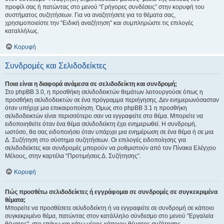
προφίλ σας ή πατώντας στο μενού “Γρήγορες συνδέσεις” στην κορυφή του
συστήματος συζητήσεων. Για να αναζητήσετε για τα θέματα σας,
χρησιμοποιείστε την “Ειδική αναζήτηση” και συμπληρώστε τις επιλογές
καταλλήλως.
Κορυφή
Συνδρομές και Σελιδοδείκτες
Ποια είναι η διαφορά ανάμεσα σε σελιδοδείκτη και συνδρομή;
Στο phpBB 3.0, η προσθήκη σελιδοδεικτών θεμάτων λειτουργούσε όπως η
προσθήκη σελιδοδεικτών σε ένα πρόγραμμα περιήγησης. Δεν ενημερωνόσασταν
όταν υπήρχε μια επικαιροποίηση. Όμως στο phpBB 3.1 η προσθήκη
σελιδοδεικτών είναι περισσότερο σαν να εγγραφείτε στο θέμα. Μπορείτε να
ειδοποιηθείτε όταν ένα θέμα σελιδοδείκτη έχει ενημερωθεί. Η συνδρομή,
ωστόσο, θα σας ειδοποιήσει όταν υπάρχει μια ενημέρωση σε ένα θέμα ή σε μια
Δ. Συζήτηση στο σύστημα συζητήσεων. Οι επιλογές ειδοποίησης για
σελιδοδείκτες και συνδρομές μπορούν να ρυθμιστούν από τον Πίνακα Ελέγχου
Μέλους, στην καρτέλα “Προτιμήσεις Δ. Συζήτησης”.
Κορυφή
Πώς προσθέτω σελιδοδείκτες ή εγγράφομαι σε συνδρομές σε συγκεκριμένα
θέματα;
Μπορείτε να προσθέσετε σελιδοδείκτη ή να εγγραφείτε σε συνδρομή σε κάποιο
συγκεκριμένο θέμα, πατώντας στον κατάλληλο σύνδεσμο στο μενού "Εργαλεία