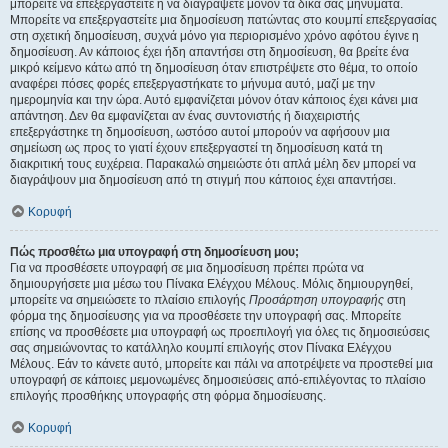
μπορείτε να επεξεργαστείτε ή να διαγράψετε μόνον τα δικά σας μηνύματα.
Μπορείτε να επεξεργαστείτε μια δημοσίευση πατώντας στο κουμπί επεξεργασίας
στη σχετική δημοσίευση, συχνά μόνο για περιορισμένο χρόνο αφότου έγινε η
δημοσίευση. Αν κάποιος έχει ήδη απαντήσει στη δημοσίευση, θα βρείτε ένα
μικρό κείμενο κάτω από τη δημοσίευση όταν επιστρέψετε στο θέμα, το οποίο
αναφέρει πόσες φορές επεξεργαστήκατε το μήνυμα αυτό, μαζί με την
ημερομηνία και την ώρα. Αυτό εμφανίζεται μόνον όταν κάποιος έχει κάνει μια
απάντηση. Δεν θα εμφανίζεται αν ένας συντονιστής ή διαχειριστής
επεξεργάστηκε τη δημοσίευση, ωστόσο αυτοί μπορούν να αφήσουν μια
σημείωση ως προς το γιατί έχουν επεξεργαστεί τη δημοσίευση κατά τη
διακριτική τους ευχέρεια. Παρακαλώ σημειώστε ότι απλά μέλη δεν μπορεί να
διαγράψουν μια δημοσίευση από τη στιγμή που κάποιος έχει απαντήσει.
Κορυφή
Πώς προσθέτω μια υπογραφή στη δημοσίευση μου;
Για να προσθέσετε υπογραφή σε μια δημοσίευση πρέπει πρώτα να
δημιουργήσετε μια μέσω του Πίνακα Ελέγχου Μέλους. Μόλις δημιουργηθεί,
μπορείτε να σημειώσετε το πλαίσιο επιλογής
Προσάρτηση υπογραφής
στη
φόρμα της δημοσίευσης για να προσθέσετε την υπογραφή σας. Μπορείτε
επίσης να προσθέσετε μια υπογραφή ως προεπιλογή για όλες τις δημοσιεύσεις
σας σημειώνοντας το κατάλληλο κουμπί επιλογής στον Πίνακα Ελέγχου
Μέλους. Εάν το κάνετε αυτό, μπορείτε και πάλι να αποτρέψετε να προστεθεί μια
υπογραφή σε κάποιες μεμονωμένες δημοσιεύσεις από-επιλέγοντας το πλαίσιο
επιλογής προσθήκης υπογραφής στη φόρμα δημοσίευσης.
Κορυφή