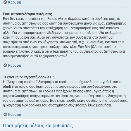
Κορυφή
Γιατί αποσυνδέομαι αυτόματα;
Εάν δεν έχετε σημειώσει το πλαίσιο
Να με θυμάσαι
κατά τη σύνδεση σας, το
σύστημα συζητήσεων θα σας διατηρεί συνδεδεμένο μόνο για έναν καθορισμένο
χρόνο. Αυτό αποτρέπει την κατάχρηση του λογαριασμού σας από κάποιον
άλλο. Για να παραμείνετε συνδεδεμένοι, σημειώστε το πλαίσιο
Να με θυμάσαι
κατά τη σύνδεση σας. Αυτό δεν συνιστάται εάν συνδέεστε στο σύστημα
συζητήσεων από έναν κοινόχρηστο υπολογιστή, π.χ. βιβλιοθήκη, internet cafe,
πανεπιστημιακό εργαστήριο υπολογιστών, κλπ. Εάν δεν βλέπετε αυτό το
πλαίσιο επιλογής σημαίνει ότι ο διαχειριστής του συστήματος συζητήσεων έχει
απενεργοποιήσει αυτό το χαρακτηριστικό.
Κορυφή
Τι κάνει η “Διαγραφή cookies”;
Η “Διαγραφή cookies” διαγράφει τα cookies που έχουν δημιουργηθεί από το
phpBB τα οποία σας διατηρούν πιστοποιημένους και συνδεδεμένους στο
σύστημα συζητήσεων. Τα cookies παρέχουν επίσης λειτουργίες όπως η
παρακολούθηση αναγνωσμένων εάν είναι ενεργοποιημένη από τον διαχειριστή
του συστήματος συζητήσεων. Εάν έχετε προβλήματα σύνδεσης ή αποσύνδεσης,
η διαγραφή των cookies του συστήματος συζητήσεων ίσως βοηθήσει.
Κορυφή
Προτιμήσεις μέλους και ρυθμίσεις