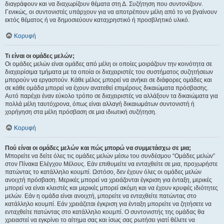
διαγράφουν και να διαχωρίζουν θέματα στη Δ. Συζήτηση που συντονίζουν.
Γενικώς, οι συντονιστές υπάρχουν για να αποτρέπουν μέλη από το να βγαίνουν
εκτός θέματος ή να δημοσιεύουν καταχρηστικό ή προσβλητικό υλικό.
Κορυφή
Τι είναι οι ομάδες μελών;
Οι ομάδες μελών είναι ομάδες από μέλη οι οποίες μοιράζουν την κοινότητα σε
διαχειρίσιμα τμήματα με τα οποία οι διαχειριστές του συστήματος συζητήσεων
μπορούν να εργαστούν. Κάθε μέλος μπορεί να ανήκει σε διάφορες ομάδες και
σε κάθε ομάδα μπορεί να έχουν ανατεθεί επιμέρους δικαιώματα πρόσβασης.
Αυτό παρέχει έναν εύκολο τρόπο σε διαχειριστές να αλλάξουν τα δικαιώματα για
πολλά μέλη ταυτόχρονα, όπως είναι αλλαγή δικαιωμάτων συντονιστή ή
χορήγηση στα μέλη πρόσβαση σε μια ιδιωτική συζήτηση.
Κορυφή
Πού είναι οι ομάδες μελών και πώς μπορώ να συμμετάσχω σε μια;
Μπορείτε να δείτε όλες τις ομάδες μελών μέσω του συνδέσμου “Ομάδες μελών”
στον Πίνακα Ελέγχου Μέλους. Εάν επιθυμείτε να ενταχθείτε σε μια, προχωρήστε
πατώντας το κατάλληλο κουμπί. Ωστόσο, δεν έχουν όλες οι ομάδες μελών
ανοιχτή πρόσβαση. Μερικές μπορεί να χρειάζονται έγκριση για ένταξη, μερικές
μπορεί να είναι κλειστές και μερικές μπορεί ακόμη και να έχουν κρυφές ιδιότητες
μελών. Εάν η ομάδα είναι ανοιχτή, μπορείτε να ενταχθείτε πατώντας στο
κατάλληλο κουμπί. Εάν χρειάζεται έγκριση για ένταξη μπορείτε να ζητήσετε να
ενταχθείτε πατώντας στο κατάλληλο κουμπί. Ο συντονιστής της ομάδας θα
χρειαστεί να εγκρίνει το αίτημα σας και ίσως σας ρωτήσει γιατί θέλετε να