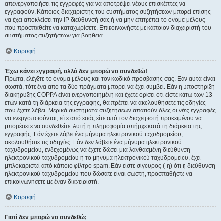
απενεργοποιήσει τις εγγραφές για να αποτρέψει νέους επισκέπτες να
εγγραφούν. Κάποιος διαχειριστής του συστήματος συζητήσεων μπορεί επίσης
να έχει αποκλείσει την IP διεύθυνσή σας ή να μην επιτρέπει το όνομα μέλους
που προσπαθείτε να καταχωρίσετε. Επικοινωνήστε με κάποιον διαχειριστή του
συστήματος συζητήσεων για βοήθεια.
Κορυφή
Έχω κάνει εγγραφή, αλλά δεν μπορώ να συνδεθώ!
Πρώτα, ελέγξτε το όνομα μέλους και τον κωδικό πρόσβασής σας. Εάν αυτά είναι
σωστά, τότε ένα από τα δύο πράγματα μπορεί να έχει συμβεί. Εάν η υποστήριξη
διακήρυξης COPPA είναι ενεργοποιημένη και έχετε ορίσει ότι είστε κάτω των 13
ετών κατά τη διάρκεια της εγγραφής, θα πρέπει να ακολουθήσετε τις οδηγίες
που έχετε λάβει. Μερικά συστήματα συζητήσεων απαιτούν όλες οι νέες εγγραφές
να ενεργοποιούνται, είτε από εσάς είτε από τον διαχειριστή προκειμένου να
μπορέσετε να συνδεθείτε. Αυτή η πληροφορία υπήρχε κατά τη διάρκεια της
εγγραφής. Εάν έχετε λάβει ένα μήνυμα ηλεκτρονικού ταχυδρομείου,
ακολουθήστε τις οδηγίες. Εάν δεν λάβετε ένα μήνυμα ηλεκτρονικού
ταχυδρομείου, ενδεχομένως να έχετε δώσει μια λανθασμένη διεύθυνση
ηλεκτρονικού ταχυδρομείου ή το μήνυμα ηλεκτρονικού ταχυδρομείου, έχει
μπλοκαριστεί από κάποιο φίλτρο spam. Εάν είστε σίγουρος (-η) ότι η διεύθυνση
ηλεκτρονικού ταχυδρομείου που δώσατε είναι σωστή, προσπαθήστε να
επικοινωνήσετε με έναν διαχειριστή.
Κορυφή
Γιατί δεν μπορώ να συνδεθώ;