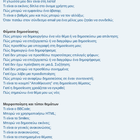
Η γλώσσα μου δεν είναι στη λίστα!
Τι είναι οι εικόνες δίπλα στο όνομα χρήστη μου;
Πώς μπορώ να εμφανίσω ένα άβαταρ;
Τι είναι ο βαθμός μου και πώς μπορώ να τον αλλάξω;
Όταν πατάω στον σύνδεσμο email για ένα μέλος μου ζητάει να συνδεθώ;
Θέματα δημοσίευσης
Πώς μπορώ να δημιουργήσω ένα νέο θέμα ή να δημοσιεύσω μια απάντηση;
Πώς μπορώ να επεξεργαστώ ή να διαγράψω μια δημοσίευση;
Πώς προσθέτω μια υπογραφή στη δημοσίευση μου;
Πώς δημιουργώ ένα δημοψήφισμα;
Γιατί δεν μπορώ να προσθέσω περισσότερες επιλογές ψήφων;
Πώς μπορώ να επεξεργαστώ ή να διαγράψω ένα δημοψήφισμα;
Γιατί δεν έχω πρόσβαση σε μια Δ. Συζήτηση;
Γιατί δεν μπορώ να προσθέσω συνημμένα;
Γιατί έχω λάβει μια προειδοποίηση;
Πώς μπορώ να αναφέρω δημοσιεύσεις σε έναν συντονιστή;
Τι είναι το κουμπί “Αποθήκευση” στη δημοσίευση θέματος;
Γιατί η δημοσίευση χρειάζεται να εγκριθεί;
Πώς σημειώνω ένα θέμα μου ως νέο;
Μορφοποίηση και τύποι θεμάτων
Τι είναι ο BBCode;
Μπορώ να χρησιμοποιήσω HTML;
Τι είναι τα Smilies;
Μπορώ να δημοσιεύω εικόνες;
Τι είναι οι γενικές ανακοινώσεις;
Τι είναι οι ανακοινώσεις;
Τι είναι τα επισημασμένα θέματα;