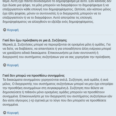
θέμα. Αυτή έχει πάντα συνδεδεμένο το δημοψήφισμα με αυτό. Εάν κανένας δεν
έχει δώσει μια ψήφο, τα μέλη μπορούν να διαγράψουν το δημοψήφισμα ή να
επεξεργαστούν κάθε επιλογή του δημοψηφίσματος. Ωστόσο, εάν κάποιο μέλος
έχει ήδη ψηφίσει, μόνον οι συντονιστές ή οι διαχειριστές μπορούν να το
επεξεργαστούν ή να το διαγράψουν. Αυτό αποτρέπει τις επιλογές
δημοψηφίσματος να αλλαχθούν εν εξελίξει ενός δημοψηφίσματος.
Κορυφή
Γιατί δεν έχω πρόσβαση σε μια Δ. Συζήτηση;
Μερικές Δ. Συζητήσεις μπορεί να περιορίζονται σε ορισμένα μέλη ή ομάδες. Για
να δείτε, να διαβάσετε, να απαντήσετε ή για οποιαδήποτε άλλη ενέργεια μπορεί
να χρειάζεστε ειδικά δικαιώματα. Επικοινωνήστε με έναν συντονιστή ή
διαχειριστή του συστήματος συζητήσεων για να σας χορηγήσει την πρόσβαση.
Κορυφή
Γιατί δεν μπορώ να προσθέσω συνημμένα;
Τα δικαιώματα συνημμένου χορηγούνται ανά Δ. Συζήτηση, ανά ομάδα, ή ανά
μέλος. Ο διαχειριστής του συστήματος συζητήσεων μπορεί να μην έχει επιτρέψει
την προσθήκη συνημμένων στη συγκεκριμένη Δ. Συζήτηση που θέλετε να
δημοσιεύσετε ή πιθανόν μόνο ορισμένες ομάδες μπορούν να προσθέτουν
συνημμένα. Επικοινωνήστε με τον διαχειριστή του συστήματος συζητήσεων εάν
δεν είστε σίγουρος (-η) σχετικά με το λόγο που δεν μπορείτε να προσθέσετε
συνημμένα.
Κορυφή