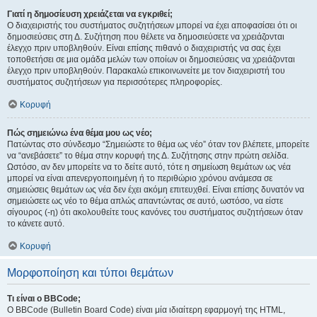
Γιατί η δημοσίευση χρειάζεται να εγκριθεί;
Ο διαχειριστής του συστήματος συζητήσεων μπορεί να έχει αποφασίσει ότι οι
δημοσιεύσεις στη Δ. Συζήτηση που θέλετε να δημοσιεύσετε να χρειάζονται
έλεγχο πριν υποβληθούν. Είναι επίσης πιθανό ο διαχειριστής να σας έχει
τοποθετήσει σε μια ομάδα μελών των οποίων οι δημοσιεύσεις να χρειάζονται
έλεγχο πριν υποβληθούν. Παρακαλώ επικοινωνείτε με τον διαχειριστή του
συστήματος συζητήσεων για περισσότερες πληροφορίες.
Κορυφή
Πώς σημειώνω ένα θέμα μου ως νέο;
Πατώντας στο σύνδεσμο “Σημειώστε το θέμα ως νέο” όταν τον βλέπετε, μπορείτε
να “ανεβάσετε” το θέμα στην κορυφή της Δ. Συζήτησης στην πρώτη σελίδα.
Ωστόσο, αν δεν μπορείτε να το δείτε αυτό, τότε η σημείωση θεμάτων ως νέα
μπορεί να είναι απενεργοποιημένη ή το περιθώριο χρόνου ανάμεσα σε
σημειώσεις θεμάτων ως νέα δεν έχει ακόμη επιτευχθεί. Είναι επίσης δυνατόν να
σημειώσετε ως νέο το θέμα απλώς απαντώντας σε αυτό, ωστόσο, να είστε
σίγουρος (-η) ότι ακολουθείτε τους κανόνες του συστήματος συζητήσεων όταν
το κάνετε αυτό.
Κορυφή
Μορφοποίηση και τύποι θεμάτων
Τι είναι ο BBCode;
Ο BBCode (Bulletin Board Code) είναι μία ιδιαίτερη εφαρμογή της HTML,