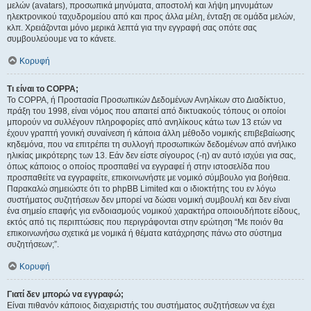
μελών (avatars), προσωπικά μηνύματα, αποστολή και λήψη μηνυμάτων
ηλεκτρονικού ταχυδρομείου από και προς άλλα μέλη, ένταξη σε ομάδα μελών,
κλπ. Χρειάζονται μόνο μερικά λεπτά για την εγγραφή σας οπότε σας
συμβουλεύουμε να το κάνετε.
Κορυφή
Τι είναι το COPPA;
Το COPPA, ή Προστασία Προσωπικών Δεδομένων Ανηλίκων στο Διαδίκτυο,
πράξη του 1998, είναι νόμος που απαιτεί από δικτυακούς τόπους οι οποίοι
μπορούν να συλλέγουν πληροφορίες από ανηλίκους κάτω των 13 ετών να
έχουν γραπτή γονική συναίνεση ή κάποια άλλη μέθοδο νομικής επιβεβαίωσης
κηδεμόνα, που να επιτρέπει τη συλλογή προσωπικών δεδομένων από ανήλικο
ηλικίας μικρότερης των 13. Εάν δεν είστε σίγουρος (-η) αν αυτό ισχύει για σας,
όπως κάποιος ο οποίος προσπαθεί να εγγραφεί ή στην ιστοσελίδα που
προσπαθείτε να εγγραφείτε, επικοινωνήστε με νομικό σύμβουλο για βοήθεια.
Παρακαλώ σημειώστε ότι το phpBB Limited και ο ιδιοκτήτης του εν λόγω
συστήματος συζητήσεων δεν μπορεί να δώσει νομική συμβουλή και δεν είναι
ένα σημείο επαφής για ενδοιασμούς νομικού χαρακτήρα οποιουδήποτε είδους,
εκτός από τις περιπτώσεις που περιγράφονται στην ερώτηση “Με ποιόν θα
επικοινωνήσω σχετικά με νομικά ή θέματα κατάχρησης πάνω στο σύστημα
συζητήσεων;”.
Κορυφή
Γιατί δεν μπορώ να εγγραφώ;
Είναι πιθανόν κάποιος διαχειριστής του συστήματος συζητήσεων να έχει