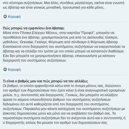
στο σύστημα συζητήσεων. Μια άλλη, συνήθως μεγαλύτερη, εικόνα είναι γνωστή
ως άβαταρ και είναι γενικώς μοναδική, προσωπική για κάθε μέλος.
Κορυφή
Πώς μπορώ να εμφανίσω ένα άβαταρ;
Μέσα στον Πίνακα Ελέγχου Μέλους, στην καρτέλα “Προφίλ”, μπορείτε να
προσθέσετε ένα άβαταρ, χρησιμοποιώντας μια από τις ακόλουθες τέσσερις
μεθόδους: Gravatar, Γκαλερί, Φόρτωση από σύνδεσμο ή Φόρτωση άβαταρ.
Εναπόκειται στον διαχειριστή του συστήματος συζητήσεων να ενεργοποιήσει τα
άβαταρ και να επιλέξει τον τρόπο με τον οποίο μπορεί να καταστούν διαθέσιμα.
Εάν δεν μπορείτε να χρησιμοποιήσετε άβαταρ, επικοινωνήστε με κάποιον
διαχειριστή του συστήματος συζητήσεων.
Κορυφή
Τι είναι ο βαθμός μου και πώς μπορώ να τον αλλάξω;
Οι βαθμοί, οι οποίοι εμφανίζονται κάτω από το όνομα μέλους σας, δηλώνουν
τον αριθμό των δημοσιεύσεων που έχετε κάνει ή είναι αναγνωριστικό ορισμένων
μελών, π.χ. συντονιστές και διαχειριστές. Γενικώς, δεν μπορείτε να αλλάξετε
άμεσα το κείμενο οποιουδήποτε βαθμού του συστήματος συζητήσεων
δεδομένου ότι αυτό καθορίζεται από τον διαχειριστή του συστήματος
συζητήσεων. Παρακαλώ μην κάνετε κατάχρηση του συστήματος συζητήσεων με
άσκοπες δημοσιεύσεις μόνο και μόνο για να ανεβάσετε τον βαθμό σας. Τα
περισσότερα συστήματα συζητήσεων δεν το ανέχονται αυτό και ο συντονιστής ή
ο διαχειριστής απλώς θα μειώσει τον αριθμό των δημοσιεύσεων σας.