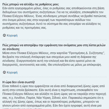
Πώς μπορώ να αλλάξω τις ρυθμίσεις μου;
Εάν είστε εγγεγραμμένο μέλος, όλες οι ρυθμίσεις σας αποθηκεύονται στη βάση
δεδομένων του συστήματος συζητήσεων. Για να τις αλλάξετε, επισκεφθείτε τον
Πίνακα Ελέγχου Μέλους. Ένας σύνδεσμος μπορεί συνήθως να βρεθεί πατώντας
στο όνομα μέλους σας στην κορυφή των περισσότερων σελίδων του
συστήματος συζητήσεων. Αυτό το σύστημα θα σας επιτρέψει να αλλάξετε τις
ρυθμίσεις και τις προτιμήσεις σας.
Κορυφή
Πώς μπορώ να αποτρέψω την εμφάνιση του ονόματος μου στη λίστα μελών
σε σύνδεση;
Μέσα στον Πίνακα Ελέγχου Μέλους, στην καρτέλα “Προτιμήσεις Δ. Συζήτησης”,
θα βρείτε την επιλογή
Απόκρυψη των στοιχείων μου κατά τη διάρκεια της
σύνδεσης
. Ενεργοποιήστε αυτή την επιλογή και θα είστε ορατοί μόνο σε
διαχειριστές, συντονιστές και εσάς. Θα υπολογίζεστε ως μέλος με απόκρυψη.
Κορυφή
Η ώρα δεν είναι σωστή!
Είναι πιθανό η ώρα που εμφανίζεται να είναι από διαφορετική ζώνης ώρας από
αυτή στην οποία βρίσκεστε. Εάν αυτή είναι η περίπτωση, επισκεφθείτε τον
Πίνακα Ελέγχου Μέλους και αλλάξτε τη ζώνη ώρας για να ταιριάζει στην περιοχή
σας, π.χ. Λονδίνο, Παρίσι, Νέα Υόρκη, Σίδνεϋ, κλπ. Παρακαλώ σημειώστε ότι η
αλλαγή της ζώνης ώρας, όπως και οι περισσότερες ρυθμίσεις, μπορούν να
γίνουν μόνον από εγγεγραμμένα μέλη. Εάν δεν έχετε εγγραφεί, αυτή είναι μια