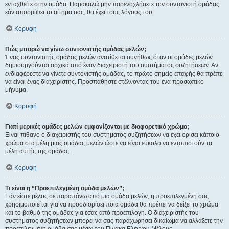
ενταχθείτε στην ομάδα. Παρακαλώ μην παρενοχλήσετε τον συντονιστή ομάδας
εάν απορρίψει το αίτημα σας, θα έχει τους λόγους του.
Κορυφή
Πώς μπορώ να γίνω συντονιστής ομάδας μελών;
Ένας συντονιστής ομάδας μελών ανατίθεται συνήθως όταν οι ομάδες μελών
δημιουργούνται αρχικά από έναν διαχειριστή του συστήματος συζητήσεων. Αν
ενδιαφέρεστε να γίνετε συντονιστής ομάδας, το πρώτο σημείο επαφής θα πρέπει
να είναι ένας διαχειριστής. Προσπαθήστε στέλνοντάς του ένα προσωπικό
μήνυμα.
Κορυφή
Γιατί μερικές ομάδες μελών εμφανίζονται με διαφορετικό χρώμα;
Είναι πιθανό ο διαχειριστής του συστήματος συζητήσεων να έχει ορίσει κάποιο
χρώμα στα μέλη μιας ομάδας μελών ώστε να είναι εύκολο να εντοπιστούν τα
μέλη αυτής της ομάδας.
Κορυφή
Τι είναι η “Προεπιλεγμένη ομάδα μελών”;
Εάν είστε μέλος σε παραπάνω από μια ομάδα μελών, η προεπιλεγμένη σας
χρησιμοποιείται για να προσδιορίσει ποια ομάδα θα πρέπει να δείξει το χρώμα
και το βαθμό της ομάδας για εσάς από προεπιλογή. Ο διαχειριστής του
συστήματος συζητήσεων μπορεί να σας παραχωρήσει δικαίωμα να αλλάξετε την