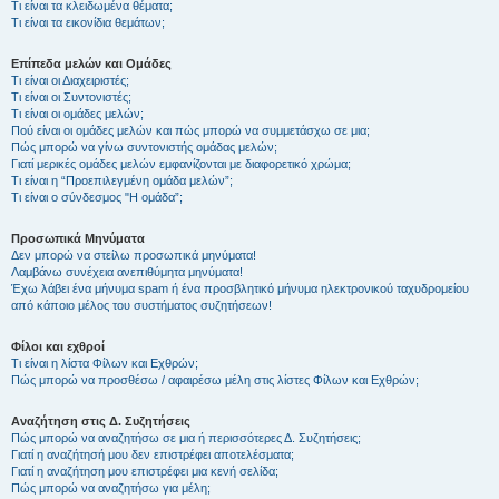
Τι είναι τα κλειδωμένα θέματα;
Τι είναι τα εικονίδια θεμάτων;
Επίπεδα μελών και Ομάδες
Τι είναι οι Διαχειριστές;
Τι είναι οι Συντονιστές;
Τι είναι οι ομάδες μελών;
Πού είναι οι ομάδες μελών και πώς μπορώ να συμμετάσχω σε μια;
Πώς μπορώ να γίνω συντονιστής ομάδας μελών;
Γιατί μερικές ομάδες μελών εμφανίζονται με διαφορετικό χρώμα;
Τι είναι η “Προεπιλεγμένη ομάδα μελών”;
Τι είναι ο σύνδεσμος "Η ομάδα”;
Προσωπικά Μηνύματα
Δεν μπορώ να στείλω προσωπικά μηνύματα!
Λαμβάνω συνέχεια ανεπιθύμητα μηνύματα!
Έχω λάβει ένα μήνυμα spam ή ένα προσβλητικό μήνυμα ηλεκτρονικού ταχυδρομείου
από κάποιο μέλος του συστήματος συζητήσεων!
Φίλοι και εχθροί
Τι είναι η λίστα Φίλων και Εχθρών;
Πώς μπορώ να προσθέσω / αφαιρέσω μέλη στις λίστες Φίλων και Εχθρών;
Αναζήτηση στις Δ. Συζητήσεις
Πώς μπορώ να αναζητήσω σε μια ή περισσότερες Δ. Συζητήσεις;
Γιατί η αναζήτησή μου δεν επιστρέφει αποτελέσματα;
Γιατί η αναζήτηση μου επιστρέφει μια κενή σελίδα;
Πώς μπορώ να αναζητήσω για μέλη;