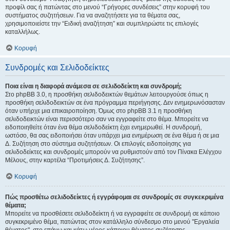
προφίλ σας ή πατώντας στο μενού “Γρήγορες συνδέσεις” στην κορυφή του
συστήματος συζητήσεων. Για να αναζητήσετε για τα θέματα σας,
χρησιμοποιείστε την “Ειδική αναζήτηση” και συμπληρώστε τις επιλογές
καταλλήλως.
Κορυφή
Συνδρομές και Σελιδοδείκτες
Ποια είναι η διαφορά ανάμεσα σε σελιδοδείκτη και συνδρομή;
Στο phpBB 3.0, η προσθήκη σελιδοδεικτών θεμάτων λειτουργούσε όπως η
προσθήκη σελιδοδεικτών σε ένα πρόγραμμα περιήγησης. Δεν ενημερωνόσασταν
όταν υπήρχε μια επικαιροποίηση. Όμως στο phpBB 3.1 η προσθήκη
σελιδοδεικτών είναι περισσότερο σαν να εγγραφείτε στο θέμα. Μπορείτε να
ειδοποιηθείτε όταν ένα θέμα σελιδοδείκτη έχει ενημερωθεί. Η συνδρομή,
ωστόσο, θα σας ειδοποιήσει όταν υπάρχει μια ενημέρωση σε ένα θέμα ή σε μια
Δ. Συζήτηση στο σύστημα συζητήσεων. Οι επιλογές ειδοποίησης για
σελιδοδείκτες και συνδρομές μπορούν να ρυθμιστούν από τον Πίνακα Ελέγχου
Μέλους, στην καρτέλα “Προτιμήσεις Δ. Συζήτησης”.
Κορυφή
Πώς προσθέτω σελιδοδείκτες ή εγγράφομαι σε συνδρομές σε συγκεκριμένα
θέματα;
Μπορείτε να προσθέσετε σελιδοδείκτη ή να εγγραφείτε σε συνδρομή σε κάποιο
συγκεκριμένο θέμα, πατώντας στον κατάλληλο σύνδεσμο στο μενού "Εργαλεία