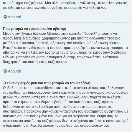
στο σύστημα συζητήσεων. Μια άλλη, συνήθως μεγαλύτερη, εικόνα είναι γνωστή
ως άβαταρ και είναι γενικώς μοναδική, προσωπική για κάθε μέλος.
Κορυφή
Πώς μπορώ να εμφανίσω ένα άβαταρ;
Μέσα στον Πίνακα Ελέγχου Μέλους, στην καρτέλα “Προφίλ”, μπορείτε να
προσθέσετε ένα άβαταρ, χρησιμοποιώντας μια από τις ακόλουθες τέσσερις
μεθόδους: Gravatar, Γκαλερί, Φόρτωση από σύνδεσμο ή Φόρτωση άβαταρ.
Εναπόκειται στον διαχειριστή του συστήματος συζητήσεων να ενεργοποιήσει τα
άβαταρ και να επιλέξει τον τρόπο με τον οποίο μπορεί να καταστούν διαθέσιμα.
Εάν δεν μπορείτε να χρησιμοποιήσετε άβαταρ, επικοινωνήστε με κάποιον
διαχειριστή του συστήματος συζητήσεων.
Κορυφή
Τι είναι ο βαθμός μου και πώς μπορώ να τον αλλάξω;
Οι βαθμοί, οι οποίοι εμφανίζονται κάτω από το όνομα μέλους σας, δηλώνουν
τον αριθμό των δημοσιεύσεων που έχετε κάνει ή είναι αναγνωριστικό ορισμένων
μελών, π.χ. συντονιστές και διαχειριστές. Γενικώς, δεν μπορείτε να αλλάξετε
άμεσα το κείμενο οποιουδήποτε βαθμού του συστήματος συζητήσεων
δεδομένου ότι αυτό καθορίζεται από τον διαχειριστή του συστήματος
συζητήσεων. Παρακαλώ μην κάνετε κατάχρηση του συστήματος συζητήσεων με
άσκοπες δημοσιεύσεις μόνο και μόνο για να ανεβάσετε τον βαθμό σας. Τα
περισσότερα συστήματα συζητήσεων δεν το ανέχονται αυτό και ο συντονιστής ή
ο διαχειριστής απλώς θα μειώσει τον αριθμό των δημοσιεύσεων σας.