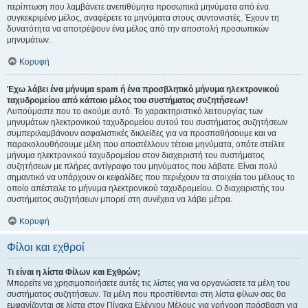
περίπτωση που λαμβάνετε ανεπιθύμητα προσωπικά μηνύματα από ένα
συγκεκριμένο μέλος, αναφέρετε τα μηνύματα στους συντονιστές. Έχουν τη
δυνατότητα να αποτρέψουν ένα μέλος από την αποστολή προσωπικών
μηνυμάτων.
Κορυφή
Έχω λάβει ένα μήνυμα spam ή ένα προσβλητικό μήνυμα ηλεκτρονικού
ταχυδρομείου από κάποιο μέλος του συστήματος συζητήσεων!
Λυπούμαστε που το ακούμε αυτό. Το χαρακτηριστικό λειτουργίας των
μηνυμάτων ηλεκτρονικού ταχυδρομείου αυτού του συστήματος συζητήσεων
συμπεριλαμβάνουν ασφαλιστικές δικλείδες για να προσπαθήσουμε και να
παρακολουθήσουμε μέλη που αποστέλλουν τέτοια μηνύματα, οπότε στείλτε
μήνυμα ηλεκτρονικού ταχυδρομείου στον διαχειριστή του συστήματος
συζητήσεων με πλήρες αντίγραφο του μηνύματος που λάβατε. Είναι πολύ
σημαντικό να υπάρχουν οι κεφαλίδες που περιέχουν τα στοιχεία του μέλους το
οποίο απέστειλε το μήνυμα ηλεκτρονικού ταχυδρομείου. Ο διαχειριστής του
συστήματος συζητήσεων μπορεί στη συνέχεια να λάβει μέτρα.
Κορυφή
Φίλοι και εχθροί
Τι είναι η λίστα Φίλων και Εχθρών;
Μπορείτε να χρησιμοποιήσετε αυτές τις λίστες για να οργανώσετε τα μέλη του
συστήματος συζητήσεων. Τα μέλη που προστίθενται στη λίστα φίλων σας θα
εμφανίζονται σε λίστα στον Πίνακα Ελέγχου Μέλους για γρήγορη πρόσβαση για