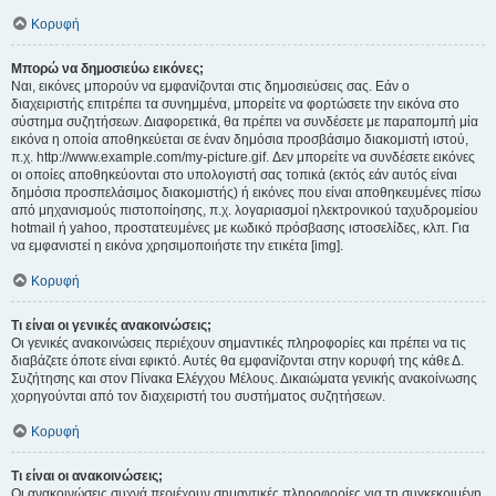
Κορυφή
Μπορώ να δημοσιεύω εικόνες;
Ναι, εικόνες μπορούν να εμφανίζονται στις δημοσιεύσεις σας. Εάν ο
διαχειριστής επιτρέπει τα συνημμένα, μπορείτε να φορτώσετε την εικόνα στο
σύστημα συζητήσεων. Διαφορετικά, θα πρέπει να συνδέσετε με παραπομπή μία
εικόνα η οποία αποθηκεύεται σε έναν δημόσια προσβάσιμο διακομιστή ιστού,
π.χ. http://www.example.com/my-picture.gif. Δεν μπορείτε να συνδέσετε εικόνες
οι οποίες αποθηκεύονται στο υπολογιστή σας τοπικά (εκτός εάν αυτός είναι
δημόσια προσπελάσιμος διακομιστής) ή εικόνες που είναι αποθηκευμένες πίσω
από μηχανισμούς πιστοποίησης, π.χ. λογαριασμοί ηλεκτρονικού ταχυδρομείου
hotmail ή yahoo, προστατευμένες με κωδικό πρόσβασης ιστοσελίδες, κλπ. Για
να εμφανιστεί η εικόνα χρησιμοποιήστε την ετικέτα [img].
Κορυφή
Τι είναι οι γενικές ανακοινώσεις;
Οι γενικές ανακοινώσεις περιέχουν σημαντικές πληροφορίες και πρέπει να τις
διαβάζετε όποτε είναι εφικτό. Αυτές θα εμφανίζονται στην κορυφή της κάθε Δ.
Συζήτησης και στον Πίνακα Ελέγχου Μέλους. Δικαιώματα γενικής ανακοίνωσης
χορηγούνται από τον διαχειριστή του συστήματος συζητήσεων.
Κορυφή
Τι είναι οι ανακοινώσεις;
Οι ανακοινώσεις συχνά περιέχουν σημαντικές πληροφορίες για τη συγκεκριμένη