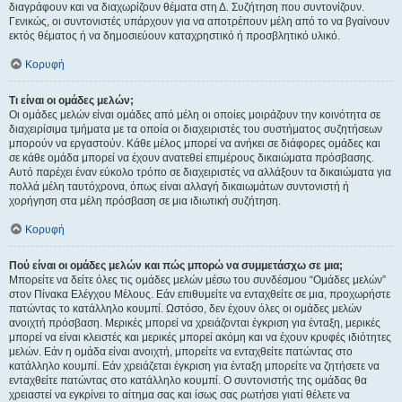
διαγράφουν και να διαχωρίζουν θέματα στη Δ. Συζήτηση που συντονίζουν.
Γενικώς, οι συντονιστές υπάρχουν για να αποτρέπουν μέλη από το να βγαίνουν
εκτός θέματος ή να δημοσιεύουν καταχρηστικό ή προσβλητικό υλικό.
Κορυφή
Τι είναι οι ομάδες μελών;
Οι ομάδες μελών είναι ομάδες από μέλη οι οποίες μοιράζουν την κοινότητα σε
διαχειρίσιμα τμήματα με τα οποία οι διαχειριστές του συστήματος συζητήσεων
μπορούν να εργαστούν. Κάθε μέλος μπορεί να ανήκει σε διάφορες ομάδες και
σε κάθε ομάδα μπορεί να έχουν ανατεθεί επιμέρους δικαιώματα πρόσβασης.
Αυτό παρέχει έναν εύκολο τρόπο σε διαχειριστές να αλλάξουν τα δικαιώματα για
πολλά μέλη ταυτόχρονα, όπως είναι αλλαγή δικαιωμάτων συντονιστή ή
χορήγηση στα μέλη πρόσβαση σε μια ιδιωτική συζήτηση.
Κορυφή
Πού είναι οι ομάδες μελών και πώς μπορώ να συμμετάσχω σε μια;
Μπορείτε να δείτε όλες τις ομάδες μελών μέσω του συνδέσμου “Ομάδες μελών”
στον Πίνακα Ελέγχου Μέλους. Εάν επιθυμείτε να ενταχθείτε σε μια, προχωρήστε
πατώντας το κατάλληλο κουμπί. Ωστόσο, δεν έχουν όλες οι ομάδες μελών
ανοιχτή πρόσβαση. Μερικές μπορεί να χρειάζονται έγκριση για ένταξη, μερικές
μπορεί να είναι κλειστές και μερικές μπορεί ακόμη και να έχουν κρυφές ιδιότητες
μελών. Εάν η ομάδα είναι ανοιχτή, μπορείτε να ενταχθείτε πατώντας στο
κατάλληλο κουμπί. Εάν χρειάζεται έγκριση για ένταξη μπορείτε να ζητήσετε να
ενταχθείτε πατώντας στο κατάλληλο κουμπί. Ο συντονιστής της ομάδας θα
χρειαστεί να εγκρίνει το αίτημα σας και ίσως σας ρωτήσει γιατί θέλετε να