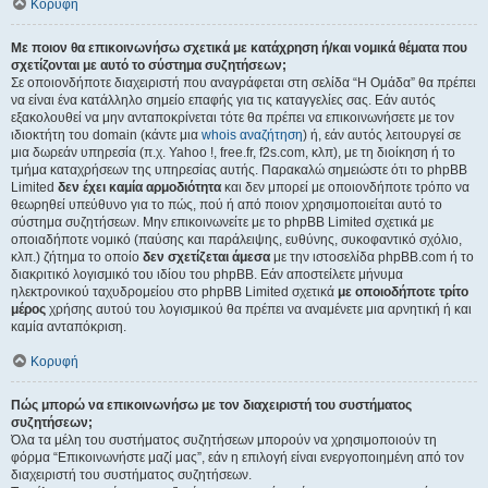
Κορυφή
Με ποιον θα επικοινωνήσω σχετικά με κατάχρηση ή/και νομικά θέματα που
σχετίζονται με αυτό το σύστημα συζητήσεων;
Σε οποιονδήποτε διαχειριστή που αναγράφεται στη σελίδα “Η Ομάδα” θα πρέπει
να είναι ένα κατάλληλο σημείο επαφής για τις καταγγελίες σας. Εάν αυτός
εξακολουθεί να μην ανταποκρίνεται τότε θα πρέπει να επικοινωνήσετε με τον
ιδιοκτήτη του domain (κάντε μια
whois αναζήτηση
) ή, εάν αυτός λειτουργεί σε
μια δωρεάν υπηρεσία (π.χ. Yahoo !, free.fr, f2s.com, κλπ), με τη διοίκηση ή το
τμήμα καταχρήσεων της υπηρεσίας αυτής. Παρακαλώ σημειώστε ότι το phpBB
Limited
δεν έχει καμία αρμοδιότητα
και δεν μπορεί με οποιονδήποτε τρόπο να
θεωρηθεί υπεύθυνο για το πώς, πού ή από ποιον χρησιμοποιείται αυτό το
σύστημα συζητήσεων. Μην επικοινωνείτε με το phpBB Limited σχετικά με
οποιαδήποτε νομικό (παύσης και παράλειψης, ευθύνης, συκοφαντικό σχόλιο,
κλπ.) ζήτημα το οποίο
δεν σχετίζεται άμεσα
με την ιστοσελίδα phpBB.com ή το
διακριτικό λογισμικό του ιδίου του phpBB. Εάν αποστείλετε μήνυμα
ηλεκτρονικού ταχυδρομείου στο phpBB Limited σχετικά
με οποιοδήποτε τρίτο
μέρος
χρήσης αυτού του λογισμικού θα πρέπει να αναμένετε μια αρνητική ή και
καμία ανταπόκριση.
Κορυφή
Πώς μπορώ να επικοινωνήσω με τον διαχειριστή του συστήματος
συζητήσεων;
Όλα τα μέλη του συστήματος συζητήσεων μπορούν να χρησιμοποιούν τη
φόρμα “Επικοινωνήστε μαζί μας”, εάν η επιλογή είναι ενεργοποιημένη από τον
διαχειριστή του συστήματος συζητήσεων.