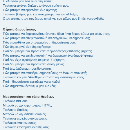
Η γλώσσα μου δεν είναι στη λίστα!
Τι είναι οι εικόνες δίπλα στο όνομα χρήστη μου;
Πώς μπορώ να εμφανίσω ένα άβαταρ;
Τι είναι ο βαθμός μου και πώς μπορώ να τον αλλάξω;
Όταν πατάω στον σύνδεσμο email για ένα μέλος μου ζητάει να συνδεθώ;
Θέματα δημοσίευσης
Πώς μπορώ να δημιουργήσω ένα νέο θέμα ή να δημοσιεύσω μια απάντηση;
Πώς μπορώ να επεξεργαστώ ή να διαγράψω μια δημοσίευση;
Πώς προσθέτω μια υπογραφή στη δημοσίευση μου;
Πώς δημιουργώ ένα δημοψήφισμα;
Γιατί δεν μπορώ να προσθέσω περισσότερες επιλογές ψήφων;
Πώς μπορώ να επεξεργαστώ ή να διαγράψω ένα δημοψήφισμα;
Γιατί δεν έχω πρόσβαση σε μια Δ. Συζήτηση;
Γιατί δεν μπορώ να προσθέσω συνημμένα;
Γιατί έχω λάβει μια προειδοποίηση;
Πώς μπορώ να αναφέρω δημοσιεύσεις σε έναν συντονιστή;
Τι είναι το κουμπί “Αποθήκευση” στη δημοσίευση θέματος;
Γιατί η δημοσίευση χρειάζεται να εγκριθεί;
Πώς σημειώνω ένα θέμα μου ως νέο;
Μορφοποίηση και τύποι θεμάτων
Τι είναι ο BBCode;
Μπορώ να χρησιμοποιήσω HTML;
Τι είναι τα Smilies;
Μπορώ να δημοσιεύω εικόνες;
Τι είναι οι γενικές ανακοινώσεις;
Τι είναι οι ανακοινώσεις;
Τι είναι τα επισημασμένα θέματα;