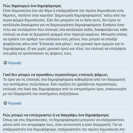
Πώς δημιουργώ ένα δημοψήφισμα;
Όταν δημοσιεύετε ένα νέο θέμα ή επεξεργάζεστε την πρώτη δημοσίευση ενός
θέματος, πατήστε στην καρτέλα “Δημιουργία δημοψηφίσματος” κάτω από την
κύρια φόρμα δημοσίευσης. Εάν δεν μπορείτε να το δείτε αυτό, δεν έχετε τα
κατάλληλα δικαιώματα για να δημιουργήσετε δημοψηφίσματα. Εισάγετε έναν
τίτλο και τουλάχιστον δύο επιλογές στα κατάλληλα πεδία, διασφαλίζοντας κάθε
επιλογή να είναι σε ξεχωριστή γραμμή στην περιοχή κειμένου. Μπορείτε επίσης
να ορίσετε τον αριθμό των επιλογών ενός μέλους που μπορεί να επιλέξει
ψηφίζοντας κάτω από “Επιλογές ανά μέλος”, ένα χρονικό όριο ημερών για το
δημοψήφισμα, (0 για χωρίς χρονικό όριο) και τέλος την επιλογή να επιτρέψετε
στα μέλη να τροποποιούν τις ψήφους τους.
Κορυφή
Γιατί δεν μπορώ να προσθέσω περισσότερες επιλογές ψήφων;
Το όριο για τις επιλογές στα δημοψηφίσματα καθορίζεται από τον διαχειριστή
του συστήματος συζητήσεων. Εάν νομίζετε ότι χρειάζονται περισσότερες
επιλογές στο δικό σας δημοψήφισμα από το επιτρεπόμενο όριο, επικοινωνείτε
με τον διαχειριστή του συστήματος συζητήσεων.
Κορυφή
Πώς μπορώ να επεξεργαστώ ή να διαγράψω ένα δημοψήφισμα;
Όπως και στις δημοσιεύσεις, τα δημοψηφίσματα μπορούν να επεξεργαστούν
μόνον από τον συγγραφέα τους, έναν συντονιστή ή έναν διαχειριστή. Για να
επεξεργαστείτε ένα δημοψήφισμα, επεξεργαστείτε την πρώτη δημοσίευση στο