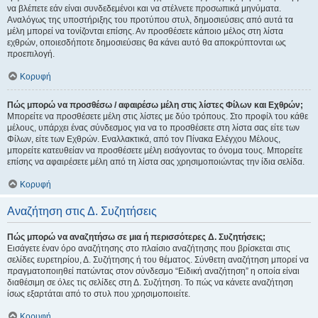
να βλέπετε εάν είναι συνδεδεμένοι και να στέλνετε προσωπικά μηνύματα.
Αναλόγως της υποστήριξης του προτύπου στυλ, δημοσιεύσεις από αυτά τα
μέλη μπορεί να τονίζονται επίσης. Αν προσθέσετε κάποιο μέλος στη λίστα
εχθρών, οποιεσδήποτε δημοσιεύσεις θα κάνει αυτό θα αποκρύπτονται ως
προεπιλογή.
Κορυφή
Πώς μπορώ να προσθέσω / αφαιρέσω μέλη στις λίστες Φίλων και Εχθρών;
Μπορείτε να προσθέσετε μέλη στις λίστες με δύο τρόπους. Στο προφίλ του κάθε
μέλους, υπάρχει ένας σύνδεσμος για να το προσθέσετε στη λίστα σας είτε των
Φίλων, είτε των Εχθρών. Εναλλακτικά, από τον Πίνακα Ελέγχου Μέλους,
μπορείτε κατευθείαν να προσθέσετε μέλη εισάγοντας το όνομα τους. Μπορείτε
επίσης να αφαιρέσετε μέλη από τη λίστα σας χρησιμοποιώντας την ίδια σελίδα.
Κορυφή
Αναζήτηση στις Δ. Συζητήσεις
Πώς μπορώ να αναζητήσω σε μια ή περισσότερες Δ. Συζητήσεις;
Εισάγετε έναν όρο αναζήτησης στο πλαίσιο αναζήτησης που βρίσκεται στις
σελίδες ευρετηρίου, Δ. Συζήτησης ή του θέματος. Σύνθετη αναζήτηση μπορεί να
πραγματοποιηθεί πατώντας στον σύνδεσμο “Ειδική αναζήτηση” η οποία είναι
διαθέσιμη σε όλες τις σελίδες στη Δ. Συζήτηση. Το πώς να κάνετε αναζήτηση
ίσως εξαρτάται από το στυλ που χρησιμοποιείτε.
Κορυφή