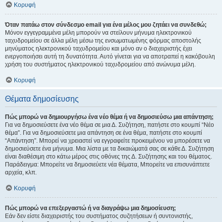
Κορυφή
Όταν πατάω στον σύνδεσμο email για ένα μέλος μου ζητάει να συνδεθώ;
Μόνον εγγεγραμμένα μέλη μπορούν να στείλουν μήνυμα ηλεκτρονικού
ταχυδρομείου σε άλλα μέλη μέσω της ενσωματωμένης φόρμας αποστολής
μηνύματος ηλεκτρονικού ταχυδρομείου και μόνο αν ο διαχειριστής έχει
ενεργοποιήσει αυτή τη δυνατότητα. Αυτό γίνεται για να αποτραπεί η κακόβουλη
χρήση του συστήματος ηλεκτρονικού ταχυδρομείου από ανώνυμα μέλη.
Κορυφή
Θέματα δημοσίευσης
Πώς μπορώ να δημιουργήσω ένα νέο θέμα ή να δημοσιεύσω μια απάντηση;
Για να δημοσιεύσετε ένα νέο θέμα σε μια Δ. Συζήτηση, πατήστε στο κουμπί “Νέο
θέμα”. Για να δημοσιεύσετε μια απάντηση σε ένα θέμα, πατήστε στο κουμπί
“Απάντηση”. Μπορεί να χρειαστεί να εγγραφείτε προκειμένου να μπορέσετε να
δημοσιεύσετε ένα μήνυμα. Μια λίστα με τα δικαιώματά σας σε κάθε Δ. Συζήτηση
είναι διαθέσιμη στο κάτω μέρος στις οθόνες της Δ. Συζήτησης και του θέματος.
Παράδειγμα: Μπορείτε να δημοσιεύετε νέα θέματα, Μπορείτε να επισυνάπτετε
αρχεία, κλπ.
Κορυφή
Πώς μπορώ να επεξεργαστώ ή να διαγράψω μια δημοσίευση;
Εάν δεν είστε διαχειριστής του συστήματος συζητήσεων ή συντονιστής,