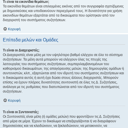
Τι είναι τα εικονίδια θεμάτων;
Τα εικονίδια θεμάτων είναι επιλεγμένες εικόνες από τον συγγραφέα σχετιζόμενες
με δημοσιεύσεις και υποδεικνύουν περιεχόμενό τους. Η δυνατότητα για χρήση
εικονιδίων θεμάτων εξαρτάται από τα δικαιώματα που ορίστηκαν από τον
διαχειριστή του συστήματος συζητήσεων.
Κορυφή
Επίπεδα μελών και Ομάδες
Τι είναι οι Διαχειριστές;
Οι Διαχειριστές είναι μέλη με τον υψηλότερο βαθμό ελέγχου σε όλο το σύστημα
συζητήσεων. Τα μέλη αυτά μπορούν να ελέγχουν όλες τις πτυχές της
λειτουργίας του συστήματος συζητήσεων, συμπεριλαμβανομένων του
καθορισμού δικαιωμάτων, της απαγόρευσης μελών, της δημιουργίας ομάδων ή
συντονιστών, κλπ., εξαρτώνται από τον ιδρυτή του συστήματος συζητήσεων και
τι δικαιώματα αυτός ή αυτή έχει δώσει στους άλλους διαχειριστές. Μπορούν
επίσης να έχουν πλήρεις δυνατότητες συντονιστή σε όλες τις Δ. Συζητήσεις,
ανάλογα με τις ρυθμίσεις που διατυπώνεται από τον ιδρυτή του συστήματος
συζητήσεων.
Κορυφή
Τι είναι οι Συντονιστές;
Οι Συντονιστές είναι μέλη (ή ομάδες μελών) που φροντίζουν τις Δ. Συζητήσεις
από μέρα σε μέρα. Έχουν το δικαίωμα να επεξεργάζονται ή να διαγράφουν
δημοσιεύσεις και να κλειδώνουν, να ξεκλειδώνουν, να μετακινούν, να