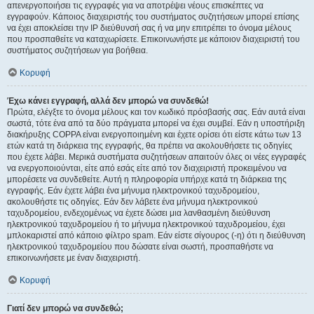
απενεργοποιήσει τις εγγραφές για να αποτρέψει νέους επισκέπτες να
εγγραφούν. Κάποιος διαχειριστής του συστήματος συζητήσεων μπορεί επίσης
να έχει αποκλείσει την IP διεύθυνσή σας ή να μην επιτρέπει το όνομα μέλους
που προσπαθείτε να καταχωρίσετε. Επικοινωνήστε με κάποιον διαχειριστή του
συστήματος συζητήσεων για βοήθεια.
Κορυφή
Έχω κάνει εγγραφή, αλλά δεν μπορώ να συνδεθώ!
Πρώτα, ελέγξτε το όνομα μέλους και τον κωδικό πρόσβασής σας. Εάν αυτά είναι
σωστά, τότε ένα από τα δύο πράγματα μπορεί να έχει συμβεί. Εάν η υποστήριξη
διακήρυξης COPPA είναι ενεργοποιημένη και έχετε ορίσει ότι είστε κάτω των 13
ετών κατά τη διάρκεια της εγγραφής, θα πρέπει να ακολουθήσετε τις οδηγίες
που έχετε λάβει. Μερικά συστήματα συζητήσεων απαιτούν όλες οι νέες εγγραφές
να ενεργοποιούνται, είτε από εσάς είτε από τον διαχειριστή προκειμένου να
μπορέσετε να συνδεθείτε. Αυτή η πληροφορία υπήρχε κατά τη διάρκεια της
εγγραφής. Εάν έχετε λάβει ένα μήνυμα ηλεκτρονικού ταχυδρομείου,
ακολουθήστε τις οδηγίες. Εάν δεν λάβετε ένα μήνυμα ηλεκτρονικού
ταχυδρομείου, ενδεχομένως να έχετε δώσει μια λανθασμένη διεύθυνση
ηλεκτρονικού ταχυδρομείου ή το μήνυμα ηλεκτρονικού ταχυδρομείου, έχει
μπλοκαριστεί από κάποιο φίλτρο spam. Εάν είστε σίγουρος (-η) ότι η διεύθυνση
ηλεκτρονικού ταχυδρομείου που δώσατε είναι σωστή, προσπαθήστε να
επικοινωνήσετε με έναν διαχειριστή.
Κορυφή
Γιατί δεν μπορώ να συνδεθώ;