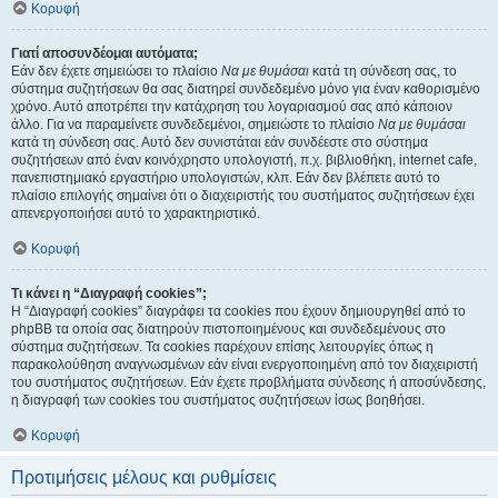
Κορυφή
Γιατί αποσυνδέομαι αυτόματα;
Εάν δεν έχετε σημειώσει το πλαίσιο
Να με θυμάσαι
κατά τη σύνδεση σας, το
σύστημα συζητήσεων θα σας διατηρεί συνδεδεμένο μόνο για έναν καθορισμένο
χρόνο. Αυτό αποτρέπει την κατάχρηση του λογαριασμού σας από κάποιον
άλλο. Για να παραμείνετε συνδεδεμένοι, σημειώστε το πλαίσιο
Να με θυμάσαι
κατά τη σύνδεση σας. Αυτό δεν συνιστάται εάν συνδέεστε στο σύστημα
συζητήσεων από έναν κοινόχρηστο υπολογιστή, π.χ. βιβλιοθήκη, internet cafe,
πανεπιστημιακό εργαστήριο υπολογιστών, κλπ. Εάν δεν βλέπετε αυτό το
πλαίσιο επιλογής σημαίνει ότι ο διαχειριστής του συστήματος συζητήσεων έχει
απενεργοποιήσει αυτό το χαρακτηριστικό.
Κορυφή
Τι κάνει η “Διαγραφή cookies”;
Η “Διαγραφή cookies” διαγράφει τα cookies που έχουν δημιουργηθεί από το
phpBB τα οποία σας διατηρούν πιστοποιημένους και συνδεδεμένους στο
σύστημα συζητήσεων. Τα cookies παρέχουν επίσης λειτουργίες όπως η
παρακολούθηση αναγνωσμένων εάν είναι ενεργοποιημένη από τον διαχειριστή
του συστήματος συζητήσεων. Εάν έχετε προβλήματα σύνδεσης ή αποσύνδεσης,
η διαγραφή των cookies του συστήματος συζητήσεων ίσως βοηθήσει.
Κορυφή
Προτιμήσεις μέλους και ρυθμίσεις