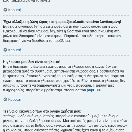
καλή ευκαιρία για να το κάνετε.
Κορυφή
Έχω αλλάξει τη ζώνη ώρας και η ώρα εξακολουθεί να είναι λανθασμένη!
Εάν είστε σίγουρος (-η) ότι έχετε ρυθμίσει τη ζώνη ώρας σωστά και η ώρα
εξακολουθεί να είναι λανθασμένη, τότε ή ώρα που είναι αποθηκευμένη στο
ρολόι του διακομιστή είναι εσφαλμένη. Παρακαλώ να ειδοποιήσετε κάποιον
διαχειριστή για να διορθώσει το πρόβλημα.
Κορυφή
Η γλώσσα μου δεν είναι στη λίστα!
Είτε ο διαχειριστής δεν έχει εγκαταστήσει τη γλώσσα σας ή κανείς δεν έχει
μεταφράσει αυτό το σύστημα συζητήσεων στη γλώσσα σας. Προσπαθήστε να
ζητήσετε από κάποιον διαχειριστή του συστήματος συζητήσεων αν μπορεί να
εγκαταστήσει το πακέτο γλώσσας που χρειάζεστε. Εάν το πακέτο γλώσσας δεν
υπάρχει, μπορείτε να δημιουργήσετε μια νέα μετάφραση. Περισσότερες
πληροφορίες μπορείτε να βρείτε στην ιστοσελίδα του
phpBB
®.
Κορυφή
Τι είναι οι εικόνες δίπλα στο όνομα χρήστη μου;
Υπάρχουν δύο εικόνες οι οποίες μπορεί να εμφανιστούν μαζί με το όνομα
μέλους στην προβολή δημοσιεύσεων. Μια από αυτές μπορεί να είναι μια εικόνα
που σχετίζεται με το βαθμό σας, γενικώς με τη μορφή των άστρων, τετραγώνων
ή κουκίδων, υποδεικνύοντας πόσες δημοσιεύσεις έχετε κάνει ή το αξίωμα σας