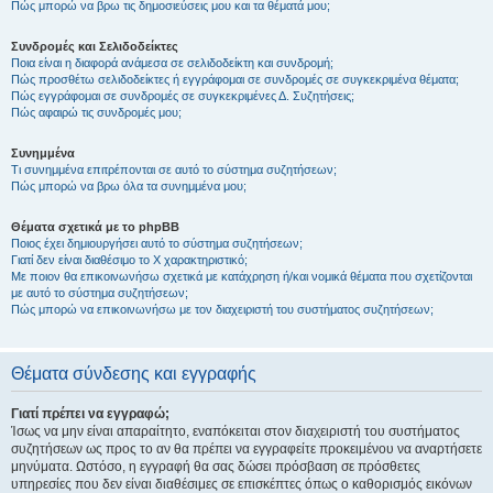
Πώς μπορώ να βρω τις δημοσιεύσεις μου και τα θέματά μου;
Συνδρομές και Σελιδοδείκτες
Ποια είναι η διαφορά ανάμεσα σε σελιδοδείκτη και συνδρομή;
Πώς προσθέτω σελιδοδείκτες ή εγγράφομαι σε συνδρομές σε συγκεκριμένα θέματα;
Πώς εγγράφομαι σε συνδρομές σε συγκεκριμένες Δ. Συζητήσεις;
Πώς αφαιρώ τις συνδρομές μου;
Συνημμένα
Τι συνημμένα επιτρέπονται σε αυτό το σύστημα συζητήσεων;
Πώς μπορώ να βρω όλα τα συνημμένα μου;
Θέματα σχετικά με το phpBB
Ποιος έχει δημιουργήσει αυτό το σύστημα συζητήσεων;
Γιατί δεν είναι διαθέσιμο το Χ χαρακτηριστικό;
Με ποιον θα επικοινωνήσω σχετικά με κατάχρηση ή/και νομικά θέματα που σχετίζονται
με αυτό το σύστημα συζητήσεων;
Πώς μπορώ να επικοινωνήσω με τον διαχειριστή του συστήματος συζητήσεων;
Θέματα σύνδεσης και εγγραφής
Γιατί πρέπει να εγγραφώ;
Ίσως να μην είναι απαραίτητο, εναπόκειται στον διαχειριστή του συστήματος
συζητήσεων ως προς το αν θα πρέπει να εγγραφείτε προκειμένου να αναρτήσετε
μηνύματα. Ωστόσο, η εγγραφή θα σας δώσει πρόσβαση σε πρόσθετες
υπηρεσίες που δεν είναι διαθέσιμες σε επισκέπτες όπως ο καθορισμός εικόνων