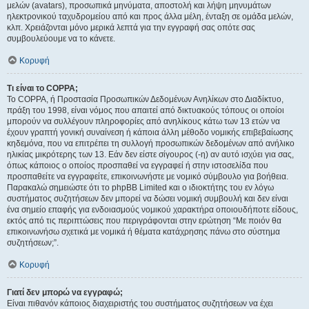
μελών (avatars), προσωπικά μηνύματα, αποστολή και λήψη μηνυμάτων
ηλεκτρονικού ταχυδρομείου από και προς άλλα μέλη, ένταξη σε ομάδα μελών,
κλπ. Χρειάζονται μόνο μερικά λεπτά για την εγγραφή σας οπότε σας
συμβουλεύουμε να το κάνετε.
Κορυφή
Τι είναι το COPPA;
Το COPPA, ή Προστασία Προσωπικών Δεδομένων Ανηλίκων στο Διαδίκτυο,
πράξη του 1998, είναι νόμος που απαιτεί από δικτυακούς τόπους οι οποίοι
μπορούν να συλλέγουν πληροφορίες από ανηλίκους κάτω των 13 ετών να
έχουν γραπτή γονική συναίνεση ή κάποια άλλη μέθοδο νομικής επιβεβαίωσης
κηδεμόνα, που να επιτρέπει τη συλλογή προσωπικών δεδομένων από ανήλικο
ηλικίας μικρότερης των 13. Εάν δεν είστε σίγουρος (-η) αν αυτό ισχύει για σας,
όπως κάποιος ο οποίος προσπαθεί να εγγραφεί ή στην ιστοσελίδα που
προσπαθείτε να εγγραφείτε, επικοινωνήστε με νομικό σύμβουλο για βοήθεια.
Παρακαλώ σημειώστε ότι το phpBB Limited και ο ιδιοκτήτης του εν λόγω
συστήματος συζητήσεων δεν μπορεί να δώσει νομική συμβουλή και δεν είναι
ένα σημείο επαφής για ενδοιασμούς νομικού χαρακτήρα οποιουδήποτε είδους,
εκτός από τις περιπτώσεις που περιγράφονται στην ερώτηση “Με ποιόν θα
επικοινωνήσω σχετικά με νομικά ή θέματα κατάχρησης πάνω στο σύστημα
συζητήσεων;”.
Κορυφή
Γιατί δεν μπορώ να εγγραφώ;
Είναι πιθανόν κάποιος διαχειριστής του συστήματος συζητήσεων να έχει