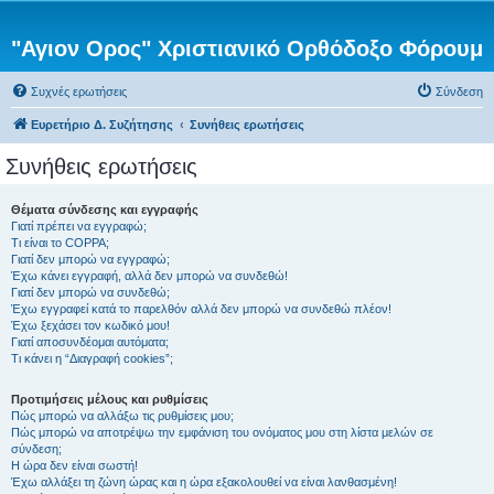
"Αγιον Ορος" Χριστιανικό Ορθόδοξο Φόρουμ
Συχνές ερωτήσεις
Σύνδεση
Ευρετήριο Δ. Συζήτησης
Συνήθεις ερωτήσεις
Συνήθεις ερωτήσεις
Θέματα σύνδεσης και εγγραφής
Γιατί πρέπει να εγγραφώ;
Τι είναι το COPPA;
Γιατί δεν μπορώ να εγγραφώ;
Έχω κάνει εγγραφή, αλλά δεν μπορώ να συνδεθώ!
Γιατί δεν μπορώ να συνδεθώ;
Έχω εγγραφεί κατά το παρελθόν αλλά δεν μπορώ να συνδεθώ πλέον!
Έχω ξεχάσει τον κωδικό μου!
Γιατί αποσυνδέομαι αυτόματα;
Τι κάνει η “Διαγραφή cookies”;
Προτιμήσεις μέλους και ρυθμίσεις
Πώς μπορώ να αλλάξω τις ρυθμίσεις μου;
Πώς μπορώ να αποτρέψω την εμφάνιση του ονόματος μου στη λίστα μελών σε
σύνδεση;
Η ώρα δεν είναι σωστή!
Έχω αλλάξει τη ζώνη ώρας και η ώρα εξακολουθεί να είναι λανθασμένη!