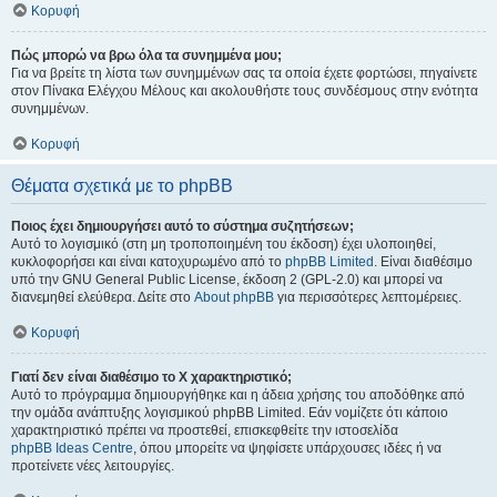
Κορυφή
Πώς μπορώ να βρω όλα τα συνημμένα μου;
Για να βρείτε τη λίστα των συνημμένων σας τα οποία έχετε φορτώσει, πηγαίνετε
στον Πίνακα Ελέγχου Μέλους και ακολουθήστε τους συνδέσμους στην ενότητα
συνημμένων.
Κορυφή
Θέματα σχετικά με το phpBB
Ποιος έχει δημιουργήσει αυτό το σύστημα συζητήσεων;
Αυτό το λογισμικό (στη μη τροποποιημένη του έκδοση) έχει υλοποιηθεί,
κυκλοφορήσει και είναι κατοχυρωμένο από το
phpBB Limited
. Είναι διαθέσιμο
υπό την GNU General Public License, έκδοση 2 (GPL-2.0) και μπορεί να
διανεμηθεί ελεύθερα. Δείτε στο
About phpBB
για περισσότερες λεπτομέρειες.
Κορυφή
Γιατί δεν είναι διαθέσιμο το Χ χαρακτηριστικό;
Αυτό το πρόγραμμα δημιουργήθηκε και η άδεια χρήσης του αποδόθηκε από
την ομάδα ανάπτυξης λογισμικού phpBB Limited. Εάν νομίζετε ότι κάποιο
χαρακτηριστικό πρέπει να προστεθεί, επισκεφθείτε την ιστοσελίδα
phpBB Ideas Centre
, όπου μπορείτε να ψηφίσετε υπάρχουσες ιδέες ή να
προτείνετε νέες λειτουργίες.