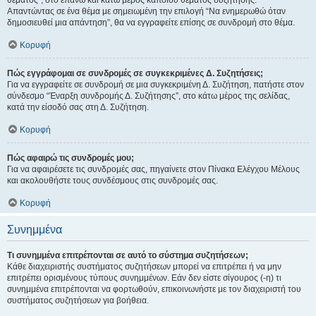
θέματος", στο επάνω και κάτω μέρος κάποιου θέματος συζήτησης.
Απαντώντας σε ένα θέμα με σημειωμένη την επιλογή “Να ενημερωθώ όταν
δημοσιευθεί μια απάντηση”, θα να εγγραφείτε επίσης σε συνδρομή στο θέμα.
Κορυφή
Πώς εγγράφομαι σε συνδρομές σε συγκεκριμένες Δ. Συζητήσεις;
Για να εγγραφείτε σε συνδρομή σε μια συγκεκριμένη Δ. Συζήτηση, πατήστε στον
σύνδεσμο “Έναρξη συνδρομής Δ. Συζήτησης”, στο κάτω μέρος της σελίδας,
κατά την είσοδό σας στη Δ. Συζήτηση.
Κορυφή
Πώς αφαιρώ τις συνδρομές μου;
Για να αφαιρέσετε τις συνδρομές σας, πηγαίνετε στον Πίνακα Ελέγχου Μέλους
και ακολουθήστε τους συνδέσμους στις συνδρομές σας.
Κορυφή
Συνημμένα
Τι συνημμένα επιτρέπονται σε αυτό το σύστημα συζητήσεων;
Κάθε διαχειριστής συστήματος συζητήσεων μπορεί να επιτρέπει ή να μην
επιτρέπει ορισμένους τύπους συνημμένων. Εάν δεν είστε σίγουρος (-η) τι
συνημμένα επιτρέπονται να φορτωθούν, επικοινωνήστε με τον διαχειριστή του
συστήματος συζητήσεων για βοήθεια.