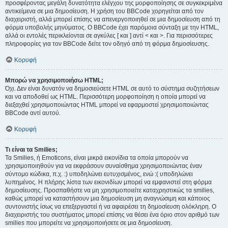
προσφέροντας μεγάλη δυνατότητα ελέγχου της μορφοποίησης σε συγκεκριμένα
αντικείμενα σε μια δημοσίευση. Η χρήση του BBCode χορηγείται από τον
διαχειριστή, αλλά μπορεί επίσης να απενεργοποιηθεί σε μια δημοσίευση από τη
φόρμα υποβολής μηνύματος. Ο BBCode έχει παρόμοια σύνταξη με την HTML,
αλλά οι εντολές περικλείονται σε αγκύλες [ και ] αντί < και >. Για περισσότερες
πληροφορίες για τον BBCode δείτε τον οδηγό από τη φόρμα δημοσίευσης.
Κορυφή
Μπορώ να χρησιμοποιήσω HTML;
Όχι. Δεν είναι δυνατόν να δημοσιεύσετε HTML σε αυτό το σύστημα συζητήσεων
και να αποδοθεί ως HTML. Περισσότερη μορφοποίηση η οποία μπορεί να
διεξαχθεί χρησιμοποιώντας HTML μπορεί να εφαρμοστεί χρησιμοποιώντας
BBCode αντί αυτού.
Κορυφή
Τι είναι τα Smilies;
Τα Smilies, ή Emoticons, είναι μικρά εικονίδια τα οποία μπορούν να
χρησιμοποιηθούν για να εκφράσουν συναίσθημα χρησιμοποιώντας έναν
σύντομο κώδικα, π.χ. :) υποδηλώνει ευτυχισμένος, ενώ :( υποδηλώνει
λυπημένος. Η πλήρης λίστα των εικονιδίων μπορεί να εμφανιστεί στη φόρμα
δημοσίευσης. Προσπαθήστε να μη χρησιμοποιείτε καταχρηστικώς τα smilies,
καθώς μπορεί να καταστήσουν μια δημοσίευση μη αναγνώσιμη και κάποιος
συντονιστής ίσως να επεξεργαστεί ή να αφαιρέσει τη δημοσίευση ολόκληρη. Ο
διαχειριστής του συστήματος μπορεί επίσης να θέσει ένα όριο στον αριθμό των
smilies που μπορείτε να χρησιμοποιήσετε σε μια δημοσίευση.