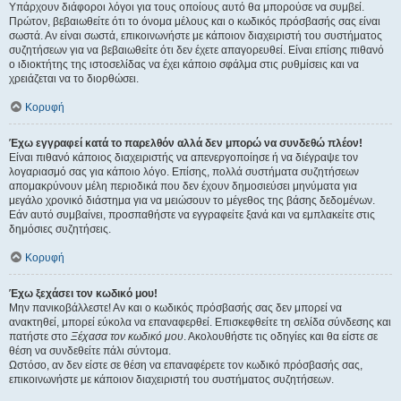
Υπάρχουν διάφοροι λόγοι για τους οποίους αυτό θα μπορούσε να συμβεί.
Πρώτον, βεβαιωθείτε ότι το όνομα μέλους και ο κωδικός πρόσβασής σας είναι
σωστά. Αν είναι σωστά, επικοινωνήστε με κάποιον διαχειριστή του συστήματος
συζητήσεων για να βεβαιωθείτε ότι δεν έχετε απαγορευθεί. Είναι επίσης πιθανό
ο ιδιοκτήτης της ιστοσελίδας να έχει κάποιο σφάλμα στις ρυθμίσεις και να
χρειάζεται να το διορθώσει.
Κορυφή
Έχω εγγραφεί κατά το παρελθόν αλλά δεν μπορώ να συνδεθώ πλέον!
Είναι πιθανό κάποιος διαχειριστής να απενεργοποίησε ή να διέγραψε τον
λογαριασμό σας για κάποιο λόγο. Επίσης, πολλά συστήματα συζητήσεων
απομακρύνουν μέλη περιοδικά που δεν έχουν δημοσιεύσει μηνύματα για
μεγάλο χρονικό διάστημα για να μειώσουν το μέγεθος της βάσης δεδομένων.
Εάν αυτό συμβαίνει, προσπαθήστε να εγγραφείτε ξανά και να εμπλακείτε στις
δημόσιες συζητήσεις.
Κορυφή
Έχω ξεχάσει τον κωδικό μου!
Μην πανικοβάλλεστε! Αν και ο κωδικός πρόσβασής σας δεν μπορεί να
ανακτηθεί, μπορεί εύκολα να επαναφερθεί. Επισκεφθείτε τη σελίδα σύνδεσης και
πατήστε στο
Ξέχασα τον κωδικό μου
. Ακολουθήστε τις οδηγίες και θα είστε σε
θέση να συνδεθείτε πάλι σύντομα.
Ωστόσο, αν δεν είστε σε θέση να επαναφέρετε τον κωδικό πρόσβασής σας,
επικοινωνήστε με κάποιον διαχειριστή του συστήματος συζητήσεων.