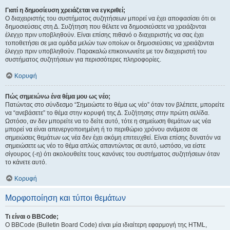
Γιατί η δημοσίευση χρειάζεται να εγκριθεί;
Ο διαχειριστής του συστήματος συζητήσεων μπορεί να έχει αποφασίσει ότι οι
δημοσιεύσεις στη Δ. Συζήτηση που θέλετε να δημοσιεύσετε να χρειάζονται
έλεγχο πριν υποβληθούν. Είναι επίσης πιθανό ο διαχειριστής να σας έχει
τοποθετήσει σε μια ομάδα μελών των οποίων οι δημοσιεύσεις να χρειάζονται
έλεγχο πριν υποβληθούν. Παρακαλώ επικοινωνείτε με τον διαχειριστή του
συστήματος συζητήσεων για περισσότερες πληροφορίες.
Κορυφή
Πώς σημειώνω ένα θέμα μου ως νέο;
Πατώντας στο σύνδεσμο “Σημειώστε το θέμα ως νέο” όταν τον βλέπετε, μπορείτε
να “ανεβάσετε” το θέμα στην κορυφή της Δ. Συζήτησης στην πρώτη σελίδα.
Ωστόσο, αν δεν μπορείτε να το δείτε αυτό, τότε η σημείωση θεμάτων ως νέα
μπορεί να είναι απενεργοποιημένη ή το περιθώριο χρόνου ανάμεσα σε
σημειώσεις θεμάτων ως νέα δεν έχει ακόμη επιτευχθεί. Είναι επίσης δυνατόν να
σημειώσετε ως νέο το θέμα απλώς απαντώντας σε αυτό, ωστόσο, να είστε
σίγουρος (-η) ότι ακολουθείτε τους κανόνες του συστήματος συζητήσεων όταν
το κάνετε αυτό.
Κορυφή
Μορφοποίηση και τύποι θεμάτων
Τι είναι ο BBCode;
Ο BBCode (Bulletin Board Code) είναι μία ιδιαίτερη εφαρμογή της HTML,