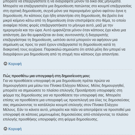
μπορείτε να επεξεργαστείτε ή να διαγράψετε μόνον τα δικά σας μηνύματα.
Μπορείτε να επεξεργαστείτε μια δημοσίευση πατώντας στο κουμπί επεξεργασίας
στη σχετική δημοσίευση, συχνά μόνο για περιορισμένο χρόνο αφότου έγινε η
δημοσίευση. Αν κάποιος έχει ήδη απαντήσει στη δημοσίευση, θα βρείτε ένα
μικρό κείμενο κάτω από τη δημοσίευση όταν επιστρέψετε στο θέμα, το οποίο
αναφέρει πόσες φορές επεξεργαστήκατε το μήνυμα αυτό, μαζί με την
ημερομηνία και την ώρα. Αυτό εμφανίζεται μόνον όταν κάποιος έχει κάνει μια
απάντηση. Δεν θα εμφανίζεται αν ένας συντονιστής ή διαχειριστής
επεξεργάστηκε τη δημοσίευση, ωστόσο αυτοί μπορούν να αφήσουν μια
σημείωση ως προς το γιατί έχουν επεξεργαστεί τη δημοσίευση κατά τη
διακριτική τους ευχέρεια. Παρακαλώ σημειώστε ότι απλά μέλη δεν μπορεί να
διαγράψουν μια δημοσίευση από τη στιγμή που κάποιος έχει απαντήσει.
Κορυφή
Πώς προσθέτω μια υπογραφή στη δημοσίευση μου;
Για να προσθέσετε υπογραφή σε μια δημοσίευση πρέπει πρώτα να
δημιουργήσετε μια μέσω του Πίνακα Ελέγχου Μέλους. Μόλις δημιουργηθεί,
μπορείτε να σημειώσετε το πλαίσιο επιλογής
Προσάρτηση υπογραφής
στη
φόρμα της δημοσίευσης για να προσθέσετε την υπογραφή σας. Μπορείτε
επίσης να προσθέσετε μια υπογραφή ως προεπιλογή για όλες τις δημοσιεύσεις
σας σημειώνοντας το κατάλληλο κουμπί επιλογής στον Πίνακα Ελέγχου
Μέλους. Εάν το κάνετε αυτό, μπορείτε και πάλι να αποτρέψετε να προστεθεί μια
υπογραφή σε κάποιες μεμονωμένες δημοσιεύσεις από-επιλέγοντας το πλαίσιο
επιλογής προσθήκης υπογραφής στη φόρμα δημοσίευσης.
Κορυφή