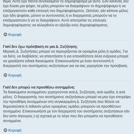
θέμα. Αυτή έχει πάντα συνδεδεμένο το δημοψήφισμα με αυτό. Εάν κανένας δεν
έχει δώσει μια ψήφο, τα μέλη μπορούν να διαγράψουν το δημοψήφισμα ή να
επεξεργαστούν κάθε επιλογή του δημοψηφίσματος. Ωστόσο, εάν κάποιο μέλος
έχει ήδη ψηφίσει, μόνον οι συντονιστές ή οι διαχειριστές μπορούν να το
επεξεργαστούν ή να το διαγράψουν. Αυτό αποτρέπει τις επιλογές
δημοψηφίσματος να αλλαχθούν εν εξελίξει ενός δημοψηφίσματος.
Κορυφή
Γιατί δεν έχω πρόσβαση σε μια Δ. Συζήτηση;
Μερικές Δ. Συζητήσεις μπορεί να περιορίζονται σε ορισμένα μέλη ή ομάδες. Για
να δείτε, να διαβάσετε, να απαντήσετε ή για οποιαδήποτε άλλη ενέργεια μπορεί
να χρειάζεστε ειδικά δικαιώματα. Επικοινωνήστε με έναν συντονιστή ή
διαχειριστή του συστήματος συζητήσεων για να σας χορηγήσει την πρόσβαση.
Κορυφή
Γιατί δεν μπορώ να προσθέσω συνημμένα;
Τα δικαιώματα συνημμένου χορηγούνται ανά Δ. Συζήτηση, ανά ομάδα, ή ανά
μέλος. Ο διαχειριστής του συστήματος συζητήσεων μπορεί να μην έχει επιτρέψει
την προσθήκη συνημμένων στη συγκεκριμένη Δ. Συζήτηση που θέλετε να
δημοσιεύσετε ή πιθανόν μόνο ορισμένες ομάδες μπορούν να προσθέτουν
συνημμένα. Επικοινωνήστε με τον διαχειριστή του συστήματος συζητήσεων εάν
δεν είστε σίγουρος (-η) σχετικά με το λόγο που δεν μπορείτε να προσθέσετε
συνημμένα.
Κορυφή