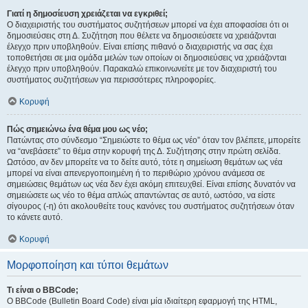
Γιατί η δημοσίευση χρειάζεται να εγκριθεί;
Ο διαχειριστής του συστήματος συζητήσεων μπορεί να έχει αποφασίσει ότι οι
δημοσιεύσεις στη Δ. Συζήτηση που θέλετε να δημοσιεύσετε να χρειάζονται
έλεγχο πριν υποβληθούν. Είναι επίσης πιθανό ο διαχειριστής να σας έχει
τοποθετήσει σε μια ομάδα μελών των οποίων οι δημοσιεύσεις να χρειάζονται
έλεγχο πριν υποβληθούν. Παρακαλώ επικοινωνείτε με τον διαχειριστή του
συστήματος συζητήσεων για περισσότερες πληροφορίες.
Κορυφή
Πώς σημειώνω ένα θέμα μου ως νέο;
Πατώντας στο σύνδεσμο “Σημειώστε το θέμα ως νέο” όταν τον βλέπετε, μπορείτε
να “ανεβάσετε” το θέμα στην κορυφή της Δ. Συζήτησης στην πρώτη σελίδα.
Ωστόσο, αν δεν μπορείτε να το δείτε αυτό, τότε η σημείωση θεμάτων ως νέα
μπορεί να είναι απενεργοποιημένη ή το περιθώριο χρόνου ανάμεσα σε
σημειώσεις θεμάτων ως νέα δεν έχει ακόμη επιτευχθεί. Είναι επίσης δυνατόν να
σημειώσετε ως νέο το θέμα απλώς απαντώντας σε αυτό, ωστόσο, να είστε
σίγουρος (-η) ότι ακολουθείτε τους κανόνες του συστήματος συζητήσεων όταν
το κάνετε αυτό.
Κορυφή
Μορφοποίηση και τύποι θεμάτων
Τι είναι ο BBCode;
Ο BBCode (Bulletin Board Code) είναι μία ιδιαίτερη εφαρμογή της HTML,