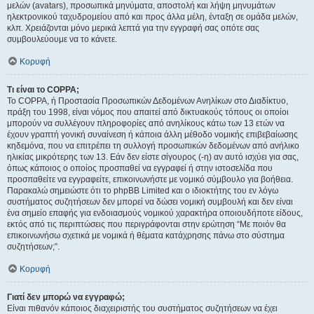
μελών (avatars), προσωπικά μηνύματα, αποστολή και λήψη μηνυμάτων
ηλεκτρονικού ταχυδρομείου από και προς άλλα μέλη, ένταξη σε ομάδα μελών,
κλπ. Χρειάζονται μόνο μερικά λεπτά για την εγγραφή σας οπότε σας
συμβουλεύουμε να το κάνετε.
Κορυφή
Τι είναι το COPPA;
Το COPPA, ή Προστασία Προσωπικών Δεδομένων Ανηλίκων στο Διαδίκτυο,
πράξη του 1998, είναι νόμος που απαιτεί από δικτυακούς τόπους οι οποίοι
μπορούν να συλλέγουν πληροφορίες από ανηλίκους κάτω των 13 ετών να
έχουν γραπτή γονική συναίνεση ή κάποια άλλη μέθοδο νομικής επιβεβαίωσης
κηδεμόνα, που να επιτρέπει τη συλλογή προσωπικών δεδομένων από ανήλικο
ηλικίας μικρότερης των 13. Εάν δεν είστε σίγουρος (-η) αν αυτό ισχύει για σας,
όπως κάποιος ο οποίος προσπαθεί να εγγραφεί ή στην ιστοσελίδα που
προσπαθείτε να εγγραφείτε, επικοινωνήστε με νομικό σύμβουλο για βοήθεια.
Παρακαλώ σημειώστε ότι το phpBB Limited και ο ιδιοκτήτης του εν λόγω
συστήματος συζητήσεων δεν μπορεί να δώσει νομική συμβουλή και δεν είναι
ένα σημείο επαφής για ενδοιασμούς νομικού χαρακτήρα οποιουδήποτε είδους,
εκτός από τις περιπτώσεις που περιγράφονται στην ερώτηση “Με ποιόν θα
επικοινωνήσω σχετικά με νομικά ή θέματα κατάχρησης πάνω στο σύστημα
συζητήσεων;”.
Κορυφή
Γιατί δεν μπορώ να εγγραφώ;
Είναι πιθανόν κάποιος διαχειριστής του συστήματος συζητήσεων να έχει