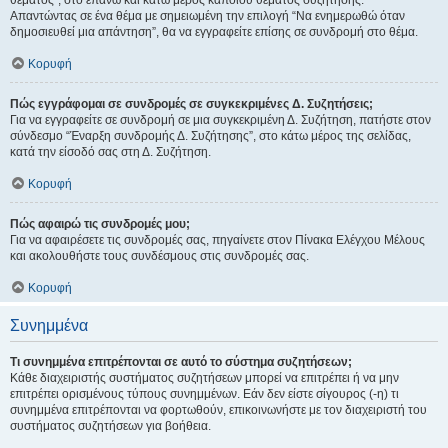
θέματος", στο επάνω και κάτω μέρος κάποιου θέματος συζήτησης.
Απαντώντας σε ένα θέμα με σημειωμένη την επιλογή “Να ενημερωθώ όταν
δημοσιευθεί μια απάντηση”, θα να εγγραφείτε επίσης σε συνδρομή στο θέμα.
Κορυφή
Πώς εγγράφομαι σε συνδρομές σε συγκεκριμένες Δ. Συζητήσεις;
Για να εγγραφείτε σε συνδρομή σε μια συγκεκριμένη Δ. Συζήτηση, πατήστε στον
σύνδεσμο “Έναρξη συνδρομής Δ. Συζήτησης”, στο κάτω μέρος της σελίδας,
κατά την είσοδό σας στη Δ. Συζήτηση.
Κορυφή
Πώς αφαιρώ τις συνδρομές μου;
Για να αφαιρέσετε τις συνδρομές σας, πηγαίνετε στον Πίνακα Ελέγχου Μέλους
και ακολουθήστε τους συνδέσμους στις συνδρομές σας.
Κορυφή
Συνημμένα
Τι συνημμένα επιτρέπονται σε αυτό το σύστημα συζητήσεων;
Κάθε διαχειριστής συστήματος συζητήσεων μπορεί να επιτρέπει ή να μην
επιτρέπει ορισμένους τύπους συνημμένων. Εάν δεν είστε σίγουρος (-η) τι
συνημμένα επιτρέπονται να φορτωθούν, επικοινωνήστε με τον διαχειριστή του
συστήματος συζητήσεων για βοήθεια.