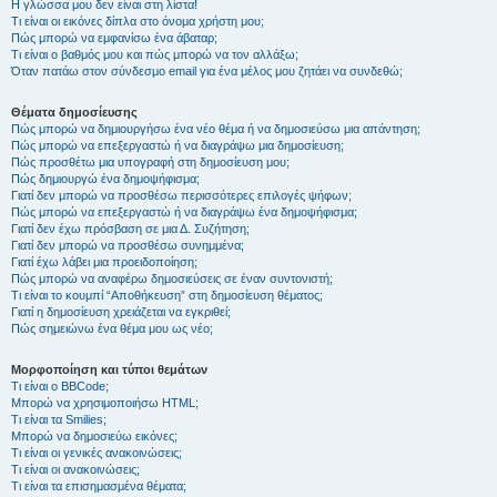
Η γλώσσα μου δεν είναι στη λίστα!
Τι είναι οι εικόνες δίπλα στο όνομα χρήστη μου;
Πώς μπορώ να εμφανίσω ένα άβαταρ;
Τι είναι ο βαθμός μου και πώς μπορώ να τον αλλάξω;
Όταν πατάω στον σύνδεσμο email για ένα μέλος μου ζητάει να συνδεθώ;
Θέματα δημοσίευσης
Πώς μπορώ να δημιουργήσω ένα νέο θέμα ή να δημοσιεύσω μια απάντηση;
Πώς μπορώ να επεξεργαστώ ή να διαγράψω μια δημοσίευση;
Πώς προσθέτω μια υπογραφή στη δημοσίευση μου;
Πώς δημιουργώ ένα δημοψήφισμα;
Γιατί δεν μπορώ να προσθέσω περισσότερες επιλογές ψήφων;
Πώς μπορώ να επεξεργαστώ ή να διαγράψω ένα δημοψήφισμα;
Γιατί δεν έχω πρόσβαση σε μια Δ. Συζήτηση;
Γιατί δεν μπορώ να προσθέσω συνημμένα;
Γιατί έχω λάβει μια προειδοποίηση;
Πώς μπορώ να αναφέρω δημοσιεύσεις σε έναν συντονιστή;
Τι είναι το κουμπί “Αποθήκευση” στη δημοσίευση θέματος;
Γιατί η δημοσίευση χρειάζεται να εγκριθεί;
Πώς σημειώνω ένα θέμα μου ως νέο;
Μορφοποίηση και τύποι θεμάτων
Τι είναι ο BBCode;
Μπορώ να χρησιμοποιήσω HTML;
Τι είναι τα Smilies;
Μπορώ να δημοσιεύω εικόνες;
Τι είναι οι γενικές ανακοινώσεις;
Τι είναι οι ανακοινώσεις;
Τι είναι τα επισημασμένα θέματα;