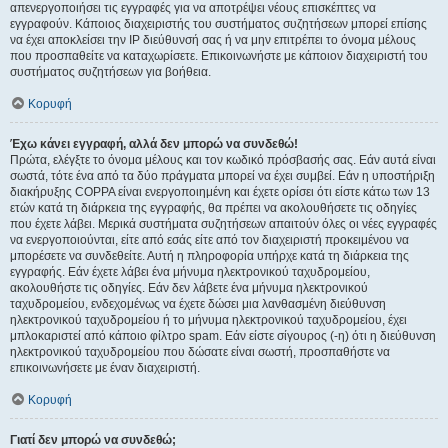
απενεργοποιήσει τις εγγραφές για να αποτρέψει νέους επισκέπτες να
εγγραφούν. Κάποιος διαχειριστής του συστήματος συζητήσεων μπορεί επίσης
να έχει αποκλείσει την IP διεύθυνσή σας ή να μην επιτρέπει το όνομα μέλους
που προσπαθείτε να καταχωρίσετε. Επικοινωνήστε με κάποιον διαχειριστή του
συστήματος συζητήσεων για βοήθεια.
Κορυφή
Έχω κάνει εγγραφή, αλλά δεν μπορώ να συνδεθώ!
Πρώτα, ελέγξτε το όνομα μέλους και τον κωδικό πρόσβασής σας. Εάν αυτά είναι
σωστά, τότε ένα από τα δύο πράγματα μπορεί να έχει συμβεί. Εάν η υποστήριξη
διακήρυξης COPPA είναι ενεργοποιημένη και έχετε ορίσει ότι είστε κάτω των 13
ετών κατά τη διάρκεια της εγγραφής, θα πρέπει να ακολουθήσετε τις οδηγίες
που έχετε λάβει. Μερικά συστήματα συζητήσεων απαιτούν όλες οι νέες εγγραφές
να ενεργοποιούνται, είτε από εσάς είτε από τον διαχειριστή προκειμένου να
μπορέσετε να συνδεθείτε. Αυτή η πληροφορία υπήρχε κατά τη διάρκεια της
εγγραφής. Εάν έχετε λάβει ένα μήνυμα ηλεκτρονικού ταχυδρομείου,
ακολουθήστε τις οδηγίες. Εάν δεν λάβετε ένα μήνυμα ηλεκτρονικού
ταχυδρομείου, ενδεχομένως να έχετε δώσει μια λανθασμένη διεύθυνση
ηλεκτρονικού ταχυδρομείου ή το μήνυμα ηλεκτρονικού ταχυδρομείου, έχει
μπλοκαριστεί από κάποιο φίλτρο spam. Εάν είστε σίγουρος (-η) ότι η διεύθυνση
ηλεκτρονικού ταχυδρομείου που δώσατε είναι σωστή, προσπαθήστε να
επικοινωνήσετε με έναν διαχειριστή.
Κορυφή
Γιατί δεν μπορώ να συνδεθώ;