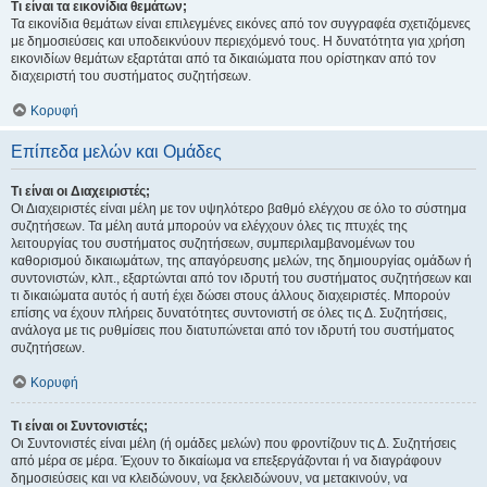
Τι είναι τα εικονίδια θεμάτων;
Τα εικονίδια θεμάτων είναι επιλεγμένες εικόνες από τον συγγραφέα σχετιζόμενες
με δημοσιεύσεις και υποδεικνύουν περιεχόμενό τους. Η δυνατότητα για χρήση
εικονιδίων θεμάτων εξαρτάται από τα δικαιώματα που ορίστηκαν από τον
διαχειριστή του συστήματος συζητήσεων.
Κορυφή
Επίπεδα μελών και Ομάδες
Τι είναι οι Διαχειριστές;
Οι Διαχειριστές είναι μέλη με τον υψηλότερο βαθμό ελέγχου σε όλο το σύστημα
συζητήσεων. Τα μέλη αυτά μπορούν να ελέγχουν όλες τις πτυχές της
λειτουργίας του συστήματος συζητήσεων, συμπεριλαμβανομένων του
καθορισμού δικαιωμάτων, της απαγόρευσης μελών, της δημιουργίας ομάδων ή
συντονιστών, κλπ., εξαρτώνται από τον ιδρυτή του συστήματος συζητήσεων και
τι δικαιώματα αυτός ή αυτή έχει δώσει στους άλλους διαχειριστές. Μπορούν
επίσης να έχουν πλήρεις δυνατότητες συντονιστή σε όλες τις Δ. Συζητήσεις,
ανάλογα με τις ρυθμίσεις που διατυπώνεται από τον ιδρυτή του συστήματος
συζητήσεων.
Κορυφή
Τι είναι οι Συντονιστές;
Οι Συντονιστές είναι μέλη (ή ομάδες μελών) που φροντίζουν τις Δ. Συζητήσεις
από μέρα σε μέρα. Έχουν το δικαίωμα να επεξεργάζονται ή να διαγράφουν
δημοσιεύσεις και να κλειδώνουν, να ξεκλειδώνουν, να μετακινούν, να