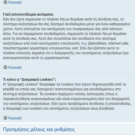
Κορυφή
Γιατί αποσυνδέομαι αυτόματα;
Εάν δεν έχετε σημειώσει το πλαίσιο
Να με θυμάσαι
κατά τη σύνδεση σας, το
σύστημα συζητήσεων θα σας διατηρεί συνδεδεμένο μόνο για έναν καθορισμένο
χρόνο. Αυτό αποτρέπει την κατάχρηση του λογαριασμού σας από κάποιον
άλλο. Για να παραμείνετε συνδεδεμένοι, σημειώστε το πλαίσιο
Να με θυμάσαι
κατά τη σύνδεση σας. Αυτό δεν συνιστάται εάν συνδέεστε στο σύστημα
συζητήσεων από έναν κοινόχρηστο υπολογιστή, π.χ. βιβλιοθήκη, internet cafe,
πανεπιστημιακό εργαστήριο υπολογιστών, κλπ. Εάν δεν βλέπετε αυτό το
πλαίσιο επιλογής σημαίνει ότι ο διαχειριστής του συστήματος συζητήσεων έχει
απενεργοποιήσει αυτό το χαρακτηριστικό.
Κορυφή
Τι κάνει η “Διαγραφή cookies”;
Η “Διαγραφή cookies” διαγράφει τα cookies που έχουν δημιουργηθεί από το
phpBB τα οποία σας διατηρούν πιστοποιημένους και συνδεδεμένους στο
σύστημα συζητήσεων. Τα cookies παρέχουν επίσης λειτουργίες όπως η
παρακολούθηση αναγνωσμένων εάν είναι ενεργοποιημένη από τον διαχειριστή
του συστήματος συζητήσεων. Εάν έχετε προβλήματα σύνδεσης ή αποσύνδεσης,
η διαγραφή των cookies του συστήματος συζητήσεων ίσως βοηθήσει.
Κορυφή
Προτιμήσεις μέλους και ρυθμίσεις