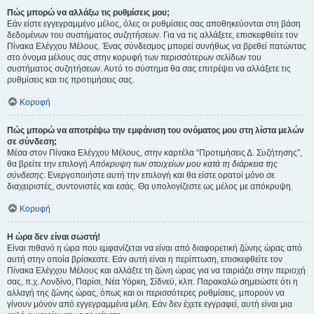
Πώς μπορώ να αλλάξω τις ρυθμίσεις μου;
Εάν είστε εγγεγραμμένο μέλος, όλες οι ρυθμίσεις σας αποθηκεύονται στη βάση
δεδομένων του συστήματος συζητήσεων. Για να τις αλλάξετε, επισκεφθείτε τον
Πίνακα Ελέγχου Μέλους. Ένας σύνδεσμος μπορεί συνήθως να βρεθεί πατώντας
στο όνομα μέλους σας στην κορυφή των περισσότερων σελίδων του
συστήματος συζητήσεων. Αυτό το σύστημα θα σας επιτρέψει να αλλάξετε τις
ρυθμίσεις και τις προτιμήσεις σας.
Κορυφή
Πώς μπορώ να αποτρέψω την εμφάνιση του ονόματος μου στη λίστα μελών
σε σύνδεση;
Μέσα στον Πίνακα Ελέγχου Μέλους, στην καρτέλα “Προτιμήσεις Δ. Συζήτησης”,
θα βρείτε την επιλογή
Απόκρυψη των στοιχείων μου κατά τη διάρκεια της
σύνδεσης
. Ενεργοποιήστε αυτή την επιλογή και θα είστε ορατοί μόνο σε
διαχειριστές, συντονιστές και εσάς. Θα υπολογίζεστε ως μέλος με απόκρυψη.
Κορυφή
Η ώρα δεν είναι σωστή!
Είναι πιθανό η ώρα που εμφανίζεται να είναι από διαφορετική ζώνης ώρας από
αυτή στην οποία βρίσκεστε. Εάν αυτή είναι η περίπτωση, επισκεφθείτε τον
Πίνακα Ελέγχου Μέλους και αλλάξτε τη ζώνη ώρας για να ταιριάζει στην περιοχή
σας, π.χ. Λονδίνο, Παρίσι, Νέα Υόρκη, Σίδνεϋ, κλπ. Παρακαλώ σημειώστε ότι η
αλλαγή της ζώνης ώρας, όπως και οι περισσότερες ρυθμίσεις, μπορούν να
γίνουν μόνον από εγγεγραμμένα μέλη. Εάν δεν έχετε εγγραφεί, αυτή είναι μια