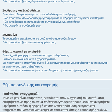
Πώς μπορώ να βρω τις δημοσιεύσεις μου και τα θέματά μου;
Συνδρομές και Σελιδοδείκτες
Ποια είναι η διαφορά ανάμεσα σε σελιδοδείκτη και συνδρομή;
Πώς προσθέτω σελιδοδείκτες ή εγγράφομαι σε συνδρομές σε συγκεκριμένα θέματα;
Πώς εγγράφομαι σε συνδρομές σε συγκεκριμένες Δ. Συζητήσεις;
Πώς αφαιρώ τις συνδρομές μου;
Συνημμένα
Τι συνημμένα επιτρέπονται σε αυτό το σύστημα συζητήσεων;
Πώς μπορώ να βρω όλα τα συνημμένα μου;
Θέματα σχετικά με το phpBB
Ποιος έχει δημιουργήσει αυτό το σύστημα συζητήσεων;
Γιατί δεν είναι διαθέσιμο το Χ χαρακτηριστικό;
Με ποιον θα επικοινωνήσω σχετικά με κατάχρηση ή/και νομικά θέματα που σχετίζονται
με αυτό το σύστημα συζητήσεων;
Πώς μπορώ να επικοινωνήσω με τον διαχειριστή του συστήματος συζητήσεων;
Θέματα σύνδεσης και εγγραφής
Γιατί πρέπει να εγγραφώ;
Ίσως να μην είναι απαραίτητο, εναπόκειται στον διαχειριστή του συστήματος
συζητήσεων ως προς το αν θα πρέπει να εγγραφείτε προκειμένου να αναρτήσετε
μηνύματα. Ωστόσο, η εγγραφή θα σας δώσει πρόσβαση σε πρόσθετες
υπηρεσίες που δεν είναι διαθέσιμες σε επισκέπτες όπως ο καθορισμός εικόνων