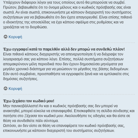
Υπάρχουν διάφοροι λόγοι για τους οποίους αυτό θα μπορούσε να συμβεί.
Πρώτον, βεβαιωθείτε ότι το όνομα μέλους και ο κωδικός πρόσβασής σας είναι
σωστά. Αν είναι σωστά, επικοινωνήστε με κάποιον διαχειριστή του συστήματος
συζητήσεων για να βεβαιωθείτε ότι δεν έχετε απαγορευθεί. Είναι επίσης πιθανό
ο ιδιοκτήτης της ιστοσελίδας να έχει κάποιο σφάλμα στις ρυθμίσεις και να
χρειάζεται να το διορθώσει.
Κορυφή
Έχω εγγραφεί κατά το παρελθόν αλλά δεν μπορώ να συνδεθώ πλέον!
Είναι πιθανό κάποιος διαχειριστής να απενεργοποίησε ή να διέγραψε τον
λογαριασμό σας για κάποιο λόγο. Επίσης, πολλά συστήματα συζητήσεων
απομακρύνουν μέλη περιοδικά που δεν έχουν δημοσιεύσει μηνύματα για
μεγάλο χρονικό διάστημα για να μειώσουν το μέγεθος της βάσης δεδομένων.
Εάν αυτό συμβαίνει, προσπαθήστε να εγγραφείτε ξανά και να εμπλακείτε στις
δημόσιες συζητήσεις.
Κορυφή
Έχω ξεχάσει τον κωδικό μου!
Μην πανικοβάλλεστε! Αν και ο κωδικός πρόσβασής σας δεν μπορεί να
ανακτηθεί, μπορεί εύκολα να επαναφερθεί. Επισκεφθείτε τη σελίδα σύνδεσης και
πατήστε στο
Ξέχασα τον κωδικό μου
. Ακολουθήστε τις οδηγίες και θα είστε σε
θέση να συνδεθείτε πάλι σύντομα.
Ωστόσο, αν δεν είστε σε θέση να επαναφέρετε τον κωδικό πρόσβασής σας,
επικοινωνήστε με κάποιον διαχειριστή του συστήματος συζητήσεων.