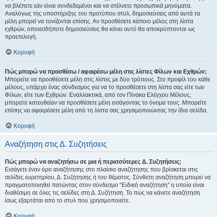
να βλέπετε εάν είναι συνδεδεμένοι και να στέλνετε προσωπικά μηνύματα.
Αναλόγως της υποστήριξης του προτύπου στυλ, δημοσιεύσεις από αυτά τα
μέλη μπορεί να τονίζονται επίσης. Αν προσθέσετε κάποιο μέλος στη λίστα
εχθρών, οποιεσδήποτε δημοσιεύσεις θα κάνει αυτό θα αποκρύπτονται ως
προεπιλογή.
Κορυφή
Πώς μπορώ να προσθέσω / αφαιρέσω μέλη στις λίστες Φίλων και Εχθρών;
Μπορείτε να προσθέσετε μέλη στις λίστες με δύο τρόπους. Στο προφίλ του κάθε
μέλους, υπάρχει ένας σύνδεσμος για να το προσθέσετε στη λίστα σας είτε των
Φίλων, είτε των Εχθρών. Εναλλακτικά, από τον Πίνακα Ελέγχου Μέλους,
μπορείτε κατευθείαν να προσθέσετε μέλη εισάγοντας το όνομα τους. Μπορείτε
επίσης να αφαιρέσετε μέλη από τη λίστα σας χρησιμοποιώντας την ίδια σελίδα.
Κορυφή
Αναζήτηση στις Δ. Συζητήσεις
Πώς μπορώ να αναζητήσω σε μια ή περισσότερες Δ. Συζητήσεις;
Εισάγετε έναν όρο αναζήτησης στο πλαίσιο αναζήτησης που βρίσκεται στις
σελίδες ευρετηρίου, Δ. Συζήτησης ή του θέματος. Σύνθετη αναζήτηση μπορεί να
πραγματοποιηθεί πατώντας στον σύνδεσμο “Ειδική αναζήτηση” η οποία είναι
διαθέσιμη σε όλες τις σελίδες στη Δ. Συζήτηση. Το πώς να κάνετε αναζήτηση
ίσως εξαρτάται από το στυλ που χρησιμοποιείτε.
Κορυφή