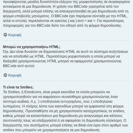
προσφέροντας μεγάλη δυνατότητα ελέγχου της μορφοποίησης σε συγκεκριμένα
αντικείμενα σε μια δημοσίευση. Η χρήση του BBCode χορηγείται από τον
διαχειριστή, αλλά μπορεί επίσης να απενεργοποιηθεί σε μια δημοσίευση από τη
φόρμα υποβολής μηνύματος. Ο BBCode έχει παρόμοια σύνταξη με την HTML,
αλλά οι εντολές περικλείονται σε αγκύλες [ και ] αντί < και >. Για περισσότερες
πληροφορίες για τον BBCode δείτε τον οδηγό από τη φόρμα δημοσίευσης.
Κορυφή
Μπορώ να χρησιμοποιήσω HTML;
Όχι. Δεν είναι δυνατόν να δημοσιεύσετε HTML σε αυτό το σύστημα συζητήσεων
και να αποδοθεί ως HTML. Περισσότερη μορφοποίηση η οποία μπορεί να
διεξαχθεί χρησιμοποιώντας HTML μπορεί να εφαρμοστεί χρησιμοποιώντας
BBCode αντί αυτού.
Κορυφή
Τι είναι τα Smilies;
Τα Smilies, ή Emoticons, είναι μικρά εικονίδια τα οποία μπορούν να
χρησιμοποιηθούν για να εκφράσουν συναίσθημα χρησιμοποιώντας έναν
σύντομο κώδικα, π.χ. :) υποδηλώνει ευτυχισμένος, ενώ :( υποδηλώνει
λυπημένος. Η πλήρης λίστα των εικονιδίων μπορεί να εμφανιστεί στη φόρμα
δημοσίευσης. Προσπαθήστε να μη χρησιμοποιείτε καταχρηστικώς τα smilies,
καθώς μπορεί να καταστήσουν μια δημοσίευση μη αναγνώσιμη και κάποιος
συντονιστής ίσως να επεξεργαστεί ή να αφαιρέσει τη δημοσίευση ολόκληρη. Ο
διαχειριστής του συστήματος μπορεί επίσης να θέσει ένα όριο στον αριθμό των
smilies που μπορείτε να χρησιμοποιήσετε σε μια δημοσίευση.