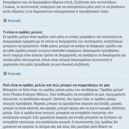
διαγράφουν και να διαχωρίζουν θέματα στη Δ. Συζήτηση που συντονίζουν.
Γενικώς, οι συντονιστές υπάρχουν για να αποτρέπουν μέλη από το να βγαίνουν
εκτός θέματος ή να δημοσιεύουν καταχρηστικό ή προσβλητικό υλικό.
Κορυφή
Τι είναι οι ομάδες μελών;
Οι ομάδες μελών είναι ομάδες από μέλη οι οποίες μοιράζουν την κοινότητα σε
διαχειρίσιμα τμήματα με τα οποία οι διαχειριστές του συστήματος συζητήσεων
μπορούν να εργαστούν. Κάθε μέλος μπορεί να ανήκει σε διάφορες ομάδες και
σε κάθε ομάδα μπορεί να έχουν ανατεθεί επιμέρους δικαιώματα πρόσβασης.
Αυτό παρέχει έναν εύκολο τρόπο σε διαχειριστές να αλλάξουν τα δικαιώματα για
πολλά μέλη ταυτόχρονα, όπως είναι αλλαγή δικαιωμάτων συντονιστή ή
χορήγηση στα μέλη πρόσβαση σε μια ιδιωτική συζήτηση.
Κορυφή
Πού είναι οι ομάδες μελών και πώς μπορώ να συμμετάσχω σε μια;
Μπορείτε να δείτε όλες τις ομάδες μελών μέσω του συνδέσμου “Ομάδες μελών”
στον Πίνακα Ελέγχου Μέλους. Εάν επιθυμείτε να ενταχθείτε σε μια, προχωρήστε
πατώντας το κατάλληλο κουμπί. Ωστόσο, δεν έχουν όλες οι ομάδες μελών
ανοιχτή πρόσβαση. Μερικές μπορεί να χρειάζονται έγκριση για ένταξη, μερικές
μπορεί να είναι κλειστές και μερικές μπορεί ακόμη και να έχουν κρυφές ιδιότητες
μελών. Εάν η ομάδα είναι ανοιχτή, μπορείτε να ενταχθείτε πατώντας στο
κατάλληλο κουμπί. Εάν χρειάζεται έγκριση για ένταξη μπορείτε να ζητήσετε να
ενταχθείτε πατώντας στο κατάλληλο κουμπί. Ο συντονιστής της ομάδας θα
χρειαστεί να εγκρίνει το αίτημα σας και ίσως σας ρωτήσει γιατί θέλετε να