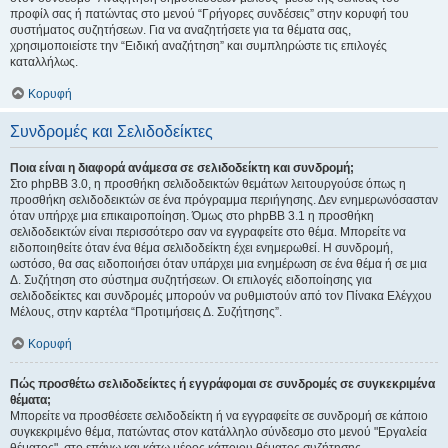
προφίλ σας ή πατώντας στο μενού “Γρήγορες συνδέσεις” στην κορυφή του
συστήματος συζητήσεων. Για να αναζητήσετε για τα θέματα σας,
χρησιμοποιείστε την “Ειδική αναζήτηση” και συμπληρώστε τις επιλογές
καταλλήλως.
Κορυφή
Συνδρομές και Σελιδοδείκτες
Ποια είναι η διαφορά ανάμεσα σε σελιδοδείκτη και συνδρομή;
Στο phpBB 3.0, η προσθήκη σελιδοδεικτών θεμάτων λειτουργούσε όπως η
προσθήκη σελιδοδεικτών σε ένα πρόγραμμα περιήγησης. Δεν ενημερωνόσασταν
όταν υπήρχε μια επικαιροποίηση. Όμως στο phpBB 3.1 η προσθήκη
σελιδοδεικτών είναι περισσότερο σαν να εγγραφείτε στο θέμα. Μπορείτε να
ειδοποιηθείτε όταν ένα θέμα σελιδοδείκτη έχει ενημερωθεί. Η συνδρομή,
ωστόσο, θα σας ειδοποιήσει όταν υπάρχει μια ενημέρωση σε ένα θέμα ή σε μια
Δ. Συζήτηση στο σύστημα συζητήσεων. Οι επιλογές ειδοποίησης για
σελιδοδείκτες και συνδρομές μπορούν να ρυθμιστούν από τον Πίνακα Ελέγχου
Μέλους, στην καρτέλα “Προτιμήσεις Δ. Συζήτησης”.
Κορυφή
Πώς προσθέτω σελιδοδείκτες ή εγγράφομαι σε συνδρομές σε συγκεκριμένα
θέματα;
Μπορείτε να προσθέσετε σελιδοδείκτη ή να εγγραφείτε σε συνδρομή σε κάποιο
συγκεκριμένο θέμα, πατώντας στον κατάλληλο σύνδεσμο στο μενού "Εργαλεία