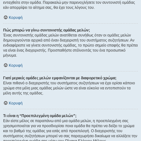
ενταχθείτε στην ομάδα. Παρακαλώ μην παρενοχλήσετε τον συντονιστή ομάδας
εάν απορρίψει το αίτημα σας, θα έχει τους λόγους του.
Κορυφή
Πώς μπορώ να γίνω συντονιστής ομάδας μελών;
Ένας συντονιστής ομάδας μελών ανατίθεται συνήθως όταν οι ομάδες μελών
δημιουργούνται αρχικά από έναν διαχειριστή του συστήματος συζητήσεων. Αν
ενδιαφέρεστε να γίνετε συντονιστής ομάδας, το πρώτο σημείο επαφής θα πρέπει
να είναι ένας διαχειριστής. Προσπαθήστε στέλνοντάς του ένα προσωπικό
μήνυμα.
Κορυφή
Γιατί μερικές ομάδες μελών εμφανίζονται με διαφορετικό χρώμα;
Είναι πιθανό ο διαχειριστής του συστήματος συζητήσεων να έχει ορίσει κάποιο
χρώμα στα μέλη μιας ομάδας μελών ώστε να είναι εύκολο να εντοπιστούν τα
μέλη αυτής της ομάδας.
Κορυφή
Τι είναι η “Προεπιλεγμένη ομάδα μελών”;
Εάν είστε μέλος σε παραπάνω από μια ομάδα μελών, η προεπιλεγμένη σας
χρησιμοποιείται για να προσδιορίσει ποια ομάδα θα πρέπει να δείξει το χρώμα
και το βαθμό της ομάδας για εσάς από προεπιλογή. Ο διαχειριστής του
συστήματος συζητήσεων μπορεί να σας παραχωρήσει δικαίωμα να αλλάξετε την