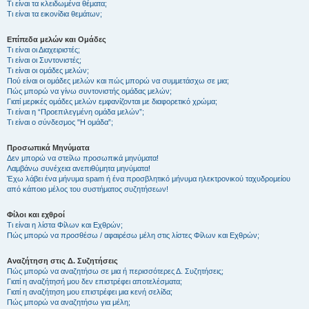
Τι είναι τα κλειδωμένα θέματα;
Τι είναι τα εικονίδια θεμάτων;
Επίπεδα μελών και Ομάδες
Τι είναι οι Διαχειριστές;
Τι είναι οι Συντονιστές;
Τι είναι οι ομάδες μελών;
Πού είναι οι ομάδες μελών και πώς μπορώ να συμμετάσχω σε μια;
Πώς μπορώ να γίνω συντονιστής ομάδας μελών;
Γιατί μερικές ομάδες μελών εμφανίζονται με διαφορετικό χρώμα;
Τι είναι η “Προεπιλεγμένη ομάδα μελών”;
Τι είναι ο σύνδεσμος "Η ομάδα”;
Προσωπικά Μηνύματα
Δεν μπορώ να στείλω προσωπικά μηνύματα!
Λαμβάνω συνέχεια ανεπιθύμητα μηνύματα!
Έχω λάβει ένα μήνυμα spam ή ένα προσβλητικό μήνυμα ηλεκτρονικού ταχυδρομείου
από κάποιο μέλος του συστήματος συζητήσεων!
Φίλοι και εχθροί
Τι είναι η λίστα Φίλων και Εχθρών;
Πώς μπορώ να προσθέσω / αφαιρέσω μέλη στις λίστες Φίλων και Εχθρών;
Αναζήτηση στις Δ. Συζητήσεις
Πώς μπορώ να αναζητήσω σε μια ή περισσότερες Δ. Συζητήσεις;
Γιατί η αναζήτησή μου δεν επιστρέφει αποτελέσματα;
Γιατί η αναζήτηση μου επιστρέφει μια κενή σελίδα;
Πώς μπορώ να αναζητήσω για μέλη;