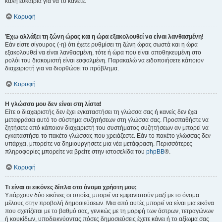
καλή ευκαιρία για να το κάνετε.
Κορυφή
Έχω αλλάξει τη ζώνη ώρας και η ώρα εξακολουθεί να είναι λανθασμένη!
Εάν είστε σίγουρος (-η) ότι έχετε ρυθμίσει τη ζώνη ώρας σωστά και η ώρα
εξακολουθεί να είναι λανθασμένη, τότε ή ώρα που είναι αποθηκευμένη στο
ρολόι του διακομιστή είναι εσφαλμένη. Παρακαλώ να ειδοποιήσετε κάποιον
διαχειριστή για να διορθώσει το πρόβλημα.
Κορυφή
Η γλώσσα μου δεν είναι στη λίστα!
Είτε ο διαχειριστής δεν έχει εγκαταστήσει τη γλώσσα σας ή κανείς δεν έχει
μεταφράσει αυτό το σύστημα συζητήσεων στη γλώσσα σας. Προσπαθήστε να
ζητήσετε από κάποιον διαχειριστή του συστήματος συζητήσεων αν μπορεί να
εγκαταστήσει το πακέτο γλώσσας που χρειάζεστε. Εάν το πακέτο γλώσσας δεν
υπάρχει, μπορείτε να δημιουργήσετε μια νέα μετάφραση. Περισσότερες
πληροφορίες μπορείτε να βρείτε στην ιστοσελίδα του
phpBB
®.
Κορυφή
Τι είναι οι εικόνες δίπλα στο όνομα χρήστη μου;
Υπάρχουν δύο εικόνες οι οποίες μπορεί να εμφανιστούν μαζί με το όνομα
μέλους στην προβολή δημοσιεύσεων. Μια από αυτές μπορεί να είναι μια εικόνα
που σχετίζεται με το βαθμό σας, γενικώς με τη μορφή των άστρων, τετραγώνων
ή κουκίδων, υποδεικνύοντας πόσες δημοσιεύσεις έχετε κάνει ή το αξίωμα σας