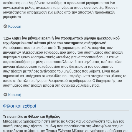
περίπτωση που λαμβάνετε ανεπιθύμητα προσωπικά μηνύματα από ένα
συγκεκριμένο μέλος, αναφέρετε τα μηνύματα στους συντονιστές. Έχουν τη
δυνατότητα να αποτρέψουν ένα μέλος από την αποστολή προσωπικών
μηνυμάτων.
Κορυφή
Έχω λάβει ένα μήνυμα spam ή ένα προσβλητικό μήνυμα ηλεκτρονικού
ταχυδρομείου από κάποιο μέλος του συστήματος συζητήσεων!
Λυπούμαστε που το ακούμε αυτό. Το χαρακτηριστικό λειτουργίας των
μηνυμάτων ηλεκτρονικού ταχυδρομείου αυτού του συστήματος συζητήσεων
συμπεριλαμβάνουν ασφαλιστικές δικλείδες για να προσπαθήσουμε και να
παρακολουθήσουμε μέλη που αποστέλλουν τέτοια μηνύματα, οπότε στείλτε
μήνυμα ηλεκτρονικού ταχυδρομείου στον διαχειριστή του συστήματος
συζητήσεων με πλήρες αντίγραφο του μηνύματος που λάβατε. Είναι πολύ
σημαντικό να υπάρχουν οι κεφαλίδες που περιέχουν τα στοιχεία του μέλους το
οποίο απέστειλε το μήνυμα ηλεκτρονικού ταχυδρομείου. Ο διαχειριστής του
συστήματος συζητήσεων μπορεί στη συνέχεια να λάβει μέτρα.
Κορυφή
Φίλοι και εχθροί
Τι είναι η λίστα Φίλων και Εχθρών;
Μπορείτε να χρησιμοποιήσετε αυτές τις λίστες για να οργανώσετε τα μέλη του
συστήματος συζητήσεων. Τα μέλη που προστίθενται στη λίστα φίλων σας θα
εμφανίζονται σε λίστα στον Πίνακα Ελέγχου Μέλους για γρήγορη πρόσβαση για