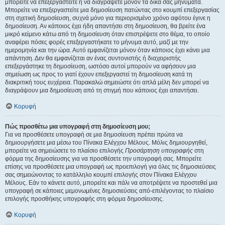
μπορείτε να επεξεργαστείτε ή να διαγράψετε μόνον τα δικά σας μηνύματα.
Μπορείτε να επεξεργαστείτε μια δημοσίευση πατώντας στο κουμπί επεξεργασίας
στη σχετική δημοσίευση, συχνά μόνο για περιορισμένο χρόνο αφότου έγινε η
δημοσίευση. Αν κάποιος έχει ήδη απαντήσει στη δημοσίευση, θα βρείτε ένα
μικρό κείμενο κάτω από τη δημοσίευση όταν επιστρέψετε στο θέμα, το οποίο
αναφέρει πόσες φορές επεξεργαστήκατε το μήνυμα αυτό, μαζί με την
ημερομηνία και την ώρα. Αυτό εμφανίζεται μόνον όταν κάποιος έχει κάνει μια
απάντηση. Δεν θα εμφανίζεται αν ένας συντονιστής ή διαχειριστής
επεξεργάστηκε τη δημοσίευση, ωστόσο αυτοί μπορούν να αφήσουν μια
σημείωση ως προς το γιατί έχουν επεξεργαστεί τη δημοσίευση κατά τη
διακριτική τους ευχέρεια. Παρακαλώ σημειώστε ότι απλά μέλη δεν μπορεί να
διαγράψουν μια δημοσίευση από τη στιγμή που κάποιος έχει απαντήσει.
Κορυφή
Πώς προσθέτω μια υπογραφή στη δημοσίευση μου;
Για να προσθέσετε υπογραφή σε μια δημοσίευση πρέπει πρώτα να
δημιουργήσετε μια μέσω του Πίνακα Ελέγχου Μέλους. Μόλις δημιουργηθεί,
μπορείτε να σημειώσετε το πλαίσιο επιλογής
Προσάρτηση υπογραφής
στη
φόρμα της δημοσίευσης για να προσθέσετε την υπογραφή σας. Μπορείτε
επίσης να προσθέσετε μια υπογραφή ως προεπιλογή για όλες τις δημοσιεύσεις
σας σημειώνοντας το κατάλληλο κουμπί επιλογής στον Πίνακα Ελέγχου
Μέλους. Εάν το κάνετε αυτό, μπορείτε και πάλι να αποτρέψετε να προστεθεί μια
υπογραφή σε κάποιες μεμονωμένες δημοσιεύσεις από-επιλέγοντας το πλαίσιο
επιλογής προσθήκης υπογραφής στη φόρμα δημοσίευσης.
Κορυφή