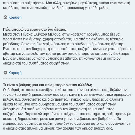
στο σύστημα συζητήσεων. Μια άλλη, συνήθως μεγαλύτερη, εικόνα είναι γνωστή
ως άβαταρ και είναι γενικώς μοναδική, προσωπική για κάθε μέλος.
Κορυφή
Πώς μπορώ να εμφανίσω ένα άβαταρ;
Μέσα στον Πίνακα Ελέγχου Μέλους, στην καρτέλα “Προφίλ”, μπορείτε να
προσθέσετε ένα άβαταρ, χρησιμοποιώντας μια από τις ακόλουθες τέσσερις
μεθόδους: Gravatar, Γκαλερί, Φόρτωση από σύνδεσμο ή Φόρτωση άβαταρ.
Εναπόκειται στον διαχειριστή του συστήματος συζητήσεων να ενεργοποιήσει τα
άβαταρ και να επιλέξει τον τρόπο με τον οποίο μπορεί να καταστούν διαθέσιμα.
Εάν δεν μπορείτε να χρησιμοποιήσετε άβαταρ, επικοινωνήστε με κάποιον
διαχειριστή του συστήματος συζητήσεων.
Κορυφή
Τι είναι ο βαθμός μου και πώς μπορώ να τον αλλάξω;
Οι βαθμοί, οι οποίοι εμφανίζονται κάτω από το όνομα μέλους σας, δηλώνουν
τον αριθμό των δημοσιεύσεων που έχετε κάνει ή είναι αναγνωριστικό ορισμένων
μελών, π.χ. συντονιστές και διαχειριστές. Γενικώς, δεν μπορείτε να αλλάξετε
άμεσα το κείμενο οποιουδήποτε βαθμού του συστήματος συζητήσεων
δεδομένου ότι αυτό καθορίζεται από τον διαχειριστή του συστήματος
συζητήσεων. Παρακαλώ μην κάνετε κατάχρηση του συστήματος συζητήσεων με
άσκοπες δημοσιεύσεις μόνο και μόνο για να ανεβάσετε τον βαθμό σας. Τα
περισσότερα συστήματα συζητήσεων δεν το ανέχονται αυτό και ο συντονιστής ή
ο διαχειριστής απλώς θα μειώσει τον αριθμό των δημοσιεύσεων σας.