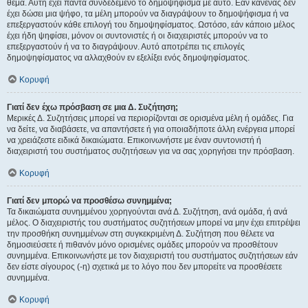
θέμα. Αυτή έχει πάντα συνδεδεμένο το δημοψήφισμα με αυτό. Εάν κανένας δεν
έχει δώσει μια ψήφο, τα μέλη μπορούν να διαγράψουν το δημοψήφισμα ή να
επεξεργαστούν κάθε επιλογή του δημοψηφίσματος. Ωστόσο, εάν κάποιο μέλος
έχει ήδη ψηφίσει, μόνον οι συντονιστές ή οι διαχειριστές μπορούν να το
επεξεργαστούν ή να το διαγράψουν. Αυτό αποτρέπει τις επιλογές
δημοψηφίσματος να αλλαχθούν εν εξελίξει ενός δημοψηφίσματος.
Κορυφή
Γιατί δεν έχω πρόσβαση σε μια Δ. Συζήτηση;
Μερικές Δ. Συζητήσεις μπορεί να περιορίζονται σε ορισμένα μέλη ή ομάδες. Για
να δείτε, να διαβάσετε, να απαντήσετε ή για οποιαδήποτε άλλη ενέργεια μπορεί
να χρειάζεστε ειδικά δικαιώματα. Επικοινωνήστε με έναν συντονιστή ή
διαχειριστή του συστήματος συζητήσεων για να σας χορηγήσει την πρόσβαση.
Κορυφή
Γιατί δεν μπορώ να προσθέσω συνημμένα;
Τα δικαιώματα συνημμένου χορηγούνται ανά Δ. Συζήτηση, ανά ομάδα, ή ανά
μέλος. Ο διαχειριστής του συστήματος συζητήσεων μπορεί να μην έχει επιτρέψει
την προσθήκη συνημμένων στη συγκεκριμένη Δ. Συζήτηση που θέλετε να
δημοσιεύσετε ή πιθανόν μόνο ορισμένες ομάδες μπορούν να προσθέτουν
συνημμένα. Επικοινωνήστε με τον διαχειριστή του συστήματος συζητήσεων εάν
δεν είστε σίγουρος (-η) σχετικά με το λόγο που δεν μπορείτε να προσθέσετε
συνημμένα.
Κορυφή