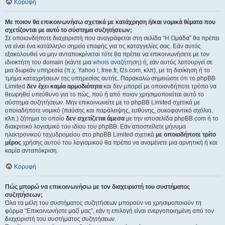
Κορυφή
Με ποιον θα επικοινωνήσω σχετικά με κατάχρηση ή/και νομικά θέματα που
σχετίζονται με αυτό το σύστημα συζητήσεων;
Σε οποιονδήποτε διαχειριστή που αναγράφεται στη σελίδα “Η Ομάδα” θα πρέπει
να είναι ένα κατάλληλο σημείο επαφής για τις καταγγελίες σας. Εάν αυτός
εξακολουθεί να μην ανταποκρίνεται τότε θα πρέπει να επικοινωνήσετε με τον
ιδιοκτήτη του domain (κάντε μια
whois αναζήτηση
) ή, εάν αυτός λειτουργεί σε
μια δωρεάν υπηρεσία (π.χ. Yahoo !, free.fr, f2s.com, κλπ), με τη διοίκηση ή το
τμήμα καταχρήσεων της υπηρεσίας αυτής. Παρακαλώ σημειώστε ότι το phpBB
Limited
δεν έχει καμία αρμοδιότητα
και δεν μπορεί με οποιονδήποτε τρόπο να
θεωρηθεί υπεύθυνο για το πώς, πού ή από ποιον χρησιμοποιείται αυτό το
σύστημα συζητήσεων. Μην επικοινωνείτε με το phpBB Limited σχετικά με
οποιαδήποτε νομικό (παύσης και παράλειψης, ευθύνης, συκοφαντικό σχόλιο,
κλπ.) ζήτημα το οποίο
δεν σχετίζεται άμεσα
με την ιστοσελίδα phpBB.com ή το
διακριτικό λογισμικό του ιδίου του phpBB. Εάν αποστείλετε μήνυμα
ηλεκτρονικού ταχυδρομείου στο phpBB Limited σχετικά
με οποιοδήποτε τρίτο
μέρος
χρήσης αυτού του λογισμικού θα πρέπει να αναμένετε μια αρνητική ή και
καμία ανταπόκριση.
Κορυφή
Πώς μπορώ να επικοινωνήσω με τον διαχειριστή του συστήματος
συζητήσεων;
Όλα τα μέλη του συστήματος συζητήσεων μπορούν να χρησιμοποιούν τη
φόρμα “Επικοινωνήστε μαζί μας”, εάν η επιλογή είναι ενεργοποιημένη από τον
διαχειριστή του συστήματος συζητήσεων.