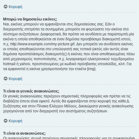
Κορυφή
Μπορώ να δημοσιεύω εικόνες;
Ναι, εικόνες μπορούν να εμφανίζονται στις δημοσιεύσεις σας. Εάν ο
διαχειριστής επιτρέπει τα συνημμένα, μπορείτε να φορτώσετε την εικόνα στο
σύστημα συζητήσεων. Διαφορετικά, θα πρέπει να συνδέσετε με παραπομπή μία
εικόνα η οποία αποθηκεύεται σε έναν δημόσια προσβάσιμο διακομιστή ιστού,
π.χ. http://www.example.com/my-picture.gif. Δεν μπορείτε να συνδέσετε εικόνες
οι οποίες αποθηκεύονται στο υπολογιστή σας τοπικά (εκτός εάν αυτός είναι
δημόσια προσπελάσιμος διακομιστής) ή εικόνες που είναι αποθηκευμένες πίσω
από μηχανισμούς πιστοποίησης, π.χ. λογαριασμοί ηλεκτρονικού ταχυδρομείου
hotmail ή yahoo, προστατευμένες με κωδικό πρόσβασης ιστοσελίδες, κλπ. Για
να εμφανιστεί η εικόνα χρησιμοποιήστε την ετικέτα [img].
Κορυφή
Τι είναι οι γενικές ανακοινώσεις;
Οι γενικές ανακοινώσεις περιέχουν σημαντικές πληροφορίες και πρέπει να τις
διαβάζετε όποτε είναι εφικτό. Αυτές θα εμφανίζονται στην κορυφή της κάθε Δ.
Συζήτησης και στον Πίνακα Ελέγχου Μέλους. Δικαιώματα γενικής ανακοίνωσης
χορηγούνται από τον διαχειριστή του συστήματος συζητήσεων.
Κορυφή
Τι είναι οι ανακοινώσεις;
Οι ανακοινώσεις συχνά περιέχουν σημαντικές πληροφορίες για τη συγκεκριμένη