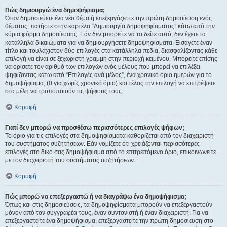
Πώς δημιουργώ ένα δημοψήφισμα;
Όταν δημοσιεύετε ένα νέο θέμα ή επεξεργάζεστε την πρώτη δημοσίευση ενός
θέματος, πατήστε στην καρτέλα “Δημιουργία δημοψηφίσματος” κάτω από την
κύρια φόρμα δημοσίευσης. Εάν δεν μπορείτε να το δείτε αυτό, δεν έχετε τα
κατάλληλα δικαιώματα για να δημιουργήσετε δημοψηφίσματα. Εισάγετε έναν
τίτλο και τουλάχιστον δύο επιλογές στα κατάλληλα πεδία, διασφαλίζοντας κάθε
επιλογή να είναι σε ξεχωριστή γραμμή στην περιοχή κειμένου. Μπορείτε επίσης
να ορίσετε τον αριθμό των επιλογών ενός μέλους που μπορεί να επιλέξει
ψηφίζοντας κάτω από “Επιλογές ανά μέλος”, ένα χρονικό όριο ημερών για το
δημοψήφισμα, (0 για χωρίς χρονικό όριο) και τέλος την επιλογή να επιτρέψετε
στα μέλη να τροποποιούν τις ψήφους τους.
Κορυφή
Γιατί δεν μπορώ να προσθέσω περισσότερες επιλογές ψήφων;
Το όριο για τις επιλογές στα δημοψηφίσματα καθορίζεται από τον διαχειριστή
του συστήματος συζητήσεων. Εάν νομίζετε ότι χρειάζονται περισσότερες
επιλογές στο δικό σας δημοψήφισμα από το επιτρεπόμενο όριο, επικοινωνείτε
με τον διαχειριστή του συστήματος συζητήσεων.
Κορυφή
Πώς μπορώ να επεξεργαστώ ή να διαγράψω ένα δημοψήφισμα;
Όπως και στις δημοσιεύσεις, τα δημοψηφίσματα μπορούν να επεξεργαστούν
μόνον από τον συγγραφέα τους, έναν συντονιστή ή έναν διαχειριστή. Για να
επεξεργαστείτε ένα δημοψήφισμα, επεξεργαστείτε την πρώτη δημοσίευση στο