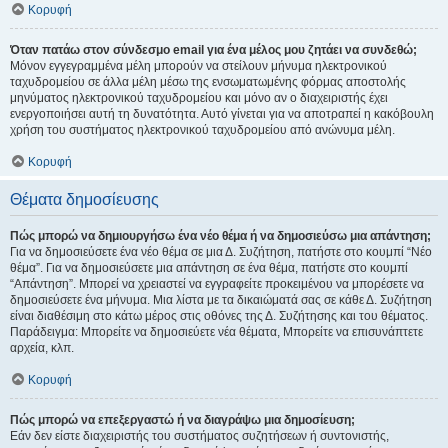
Κορυφή
Όταν πατάω στον σύνδεσμο email για ένα μέλος μου ζητάει να συνδεθώ;
Μόνον εγγεγραμμένα μέλη μπορούν να στείλουν μήνυμα ηλεκτρονικού
ταχυδρομείου σε άλλα μέλη μέσω της ενσωματωμένης φόρμας αποστολής
μηνύματος ηλεκτρονικού ταχυδρομείου και μόνο αν ο διαχειριστής έχει
ενεργοποιήσει αυτή τη δυνατότητα. Αυτό γίνεται για να αποτραπεί η κακόβουλη
χρήση του συστήματος ηλεκτρονικού ταχυδρομείου από ανώνυμα μέλη.
Κορυφή
Θέματα δημοσίευσης
Πώς μπορώ να δημιουργήσω ένα νέο θέμα ή να δημοσιεύσω μια απάντηση;
Για να δημοσιεύσετε ένα νέο θέμα σε μια Δ. Συζήτηση, πατήστε στο κουμπί “Νέο
θέμα”. Για να δημοσιεύσετε μια απάντηση σε ένα θέμα, πατήστε στο κουμπί
“Απάντηση”. Μπορεί να χρειαστεί να εγγραφείτε προκειμένου να μπορέσετε να
δημοσιεύσετε ένα μήνυμα. Μια λίστα με τα δικαιώματά σας σε κάθε Δ. Συζήτηση
είναι διαθέσιμη στο κάτω μέρος στις οθόνες της Δ. Συζήτησης και του θέματος.
Παράδειγμα: Μπορείτε να δημοσιεύετε νέα θέματα, Μπορείτε να επισυνάπτετε
αρχεία, κλπ.
Κορυφή
Πώς μπορώ να επεξεργαστώ ή να διαγράψω μια δημοσίευση;
Εάν δεν είστε διαχειριστής του συστήματος συζητήσεων ή συντονιστής,