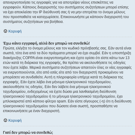
απενεργοποιήσει τις εγγραφές για να αποτρέψει νέους επισκέπτες να
εγγραφούν. Κάποιος διαχειριστής του συστήματος συζητήσεων μπορεί επίσης
να έχει αποκλείσει την IP διεύθυνσή σας ή να μην επιτρέπει το όνομα μέλους
που προσπαθείτε να καταχωρίσετε. Επικοινωνήστε με κάποιον διαχειριστή του
συστήματος συζητήσεων για βοήθεια.
Κορυφή
Έχω κάνει εγγραφή, αλλά δεν μπορώ να συνδεθώ!
Πρώτα, ελέγξτε το όνομα μέλους και τον κωδικό πρόσβασής σας. Εάν αυτά είναι
σωστά, τότε ένα από τα δύο πράγματα μπορεί να έχει συμβεί. Εάν η υποστήριξη
διακήρυξης COPPA είναι ενεργοποιημένη και έχετε ορίσει ότι είστε κάτω των 13
ετών κατά τη διάρκεια της εγγραφής, θα πρέπει να ακολουθήσετε τις οδηγίες
που έχετε λάβει. Μερικά συστήματα συζητήσεων απαιτούν όλες οι νέες εγγραφές
να ενεργοποιούνται, είτε από εσάς είτε από τον διαχειριστή προκειμένου να
μπορέσετε να συνδεθείτε. Αυτή η πληροφορία υπήρχε κατά τη διάρκεια της
εγγραφής. Εάν έχετε λάβει ένα μήνυμα ηλεκτρονικού ταχυδρομείου,
ακολουθήστε τις οδηγίες. Εάν δεν λάβετε ένα μήνυμα ηλεκτρονικού
ταχυδρομείου, ενδεχομένως να έχετε δώσει μια λανθασμένη διεύθυνση
ηλεκτρονικού ταχυδρομείου ή το μήνυμα ηλεκτρονικού ταχυδρομείου, έχει
μπλοκαριστεί από κάποιο φίλτρο spam. Εάν είστε σίγουρος (-η) ότι η διεύθυνση
ηλεκτρονικού ταχυδρομείου που δώσατε είναι σωστή, προσπαθήστε να
επικοινωνήσετε με έναν διαχειριστή.
Κορυφή
Γιατί δεν μπορώ να συνδεθώ;