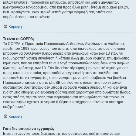
μελών (avatars), προσωπικά μηνύματα, αποστολή και λήψη μηνυμάτων
ηλεκτρονικού ταχυδρομείου από και προς άλλα μέλη, ένταξη σε ομάδα μελών,
κλπ. Χρειάζονται μόνο μερικά λεπτά για την εγγραφή σας οπότε σας
συμβουλεύουμε να το κάνετε.
Κορυφή
Τι είναι το COPPA;
Το COPPA, ή Προστασία Προσωπικών Δεδομένων Ανηλίκων στο Διαδίκτυο,
πράξη του 1998, είναι νόμος που απαιτεί από δικτυακούς τόπους οι οποίοι
μπορούν να συλλέγουν πληροφορίες από ανηλίκους κάτω των 13 ετών να
έχουν γραπτή γονική συναίνεση ή κάποια άλλη μέθοδο νομικής επιβεβαίωσης
κηδεμόνα, που να επιτρέπει τη συλλογή προσωπικών δεδομένων από ανήλικο
ηλικίας μικρότερης των 13. Εάν δεν είστε σίγουρος (-η) αν αυτό ισχύει για σας,
όπως κάποιος ο οποίος προσπαθεί να εγγραφεί ή στην ιστοσελίδα που
προσπαθείτε να εγγραφείτε, επικοινωνήστε με νομικό σύμβουλο για βοήθεια.
Παρακαλώ σημειώστε ότι το phpBB Limited και ο ιδιοκτήτης του εν λόγω
συστήματος συζητήσεων δεν μπορεί να δώσει νομική συμβουλή και δεν είναι
ένα σημείο επαφής για ενδοιασμούς νομικού χαρακτήρα οποιουδήποτε είδους,
εκτός από τις περιπτώσεις που περιγράφονται στην ερώτηση “Με ποιόν θα
επικοινωνήσω σχετικά με νομικά ή θέματα κατάχρησης πάνω στο σύστημα
συζητήσεων;”.
Κορυφή
Γιατί δεν μπορώ να εγγραφώ;
Είναι πιθανόν κάποιος διαχειριστής του συστήματος συζητήσεων να έχει