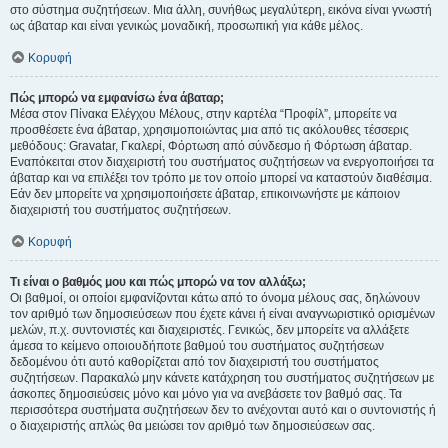
στο σύστημα συζητήσεων. Μια άλλη, συνήθως μεγαλύτερη, εικόνα είναι γνωστή
ως άβαταρ και είναι γενικώς μοναδική, προσωπική για κάθε μέλος.
Κορυφή
Πώς μπορώ να εμφανίσω ένα άβαταρ;
Μέσα στον Πίνακα Ελέγχου Μέλους, στην καρτέλα “Προφίλ”, μπορείτε να
προσθέσετε ένα άβαταρ, χρησιμοποιώντας μια από τις ακόλουθες τέσσερις
μεθόδους: Gravatar, Γκαλερί, Φόρτωση από σύνδεσμο ή Φόρτωση άβαταρ.
Εναπόκειται στον διαχειριστή του συστήματος συζητήσεων να ενεργοποιήσει τα
άβαταρ και να επιλέξει τον τρόπο με τον οποίο μπορεί να καταστούν διαθέσιμα.
Εάν δεν μπορείτε να χρησιμοποιήσετε άβαταρ, επικοινωνήστε με κάποιον
διαχειριστή του συστήματος συζητήσεων.
Κορυφή
Τι είναι ο βαθμός μου και πώς μπορώ να τον αλλάξω;
Οι βαθμοί, οι οποίοι εμφανίζονται κάτω από το όνομα μέλους σας, δηλώνουν
τον αριθμό των δημοσιεύσεων που έχετε κάνει ή είναι αναγνωριστικό ορισμένων
μελών, π.χ. συντονιστές και διαχειριστές. Γενικώς, δεν μπορείτε να αλλάξετε
άμεσα το κείμενο οποιουδήποτε βαθμού του συστήματος συζητήσεων
δεδομένου ότι αυτό καθορίζεται από τον διαχειριστή του συστήματος
συζητήσεων. Παρακαλώ μην κάνετε κατάχρηση του συστήματος συζητήσεων με
άσκοπες δημοσιεύσεις μόνο και μόνο για να ανεβάσετε τον βαθμό σας. Τα
περισσότερα συστήματα συζητήσεων δεν το ανέχονται αυτό και ο συντονιστής ή
ο διαχειριστής απλώς θα μειώσει τον αριθμό των δημοσιεύσεων σας.