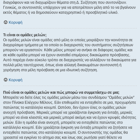
διαγράφουν και να διαχωρίζουν θέματα στη Δ. Συζήτηση που συντονίζουν.
Γενικώς, οι συντονιστές υπάρχουν για να αποτρέπουν μέλη από το να βγαίνουν
εκτός θέματος ή να δημοσιεύουν καταχρηστικό ή προσβλητικό υλικό.
Κορυφή
Τι είναι οι ομάδες μελών;
Οι ομάδες μελών είναι ομάδες από μέλη οι οποίες μοιράζουν την κοινότητα σε
διαχειρίσιμα τμήματα με τα οποία οι διαχειριστές του συστήματος συζητήσεων
μπορούν να εργαστούν. Κάθε μέλος μπορεί να ανήκει σε διάφορες ομάδες και
σε κάθε ομάδα μπορεί να έχουν ανατεθεί επιμέρους δικαιώματα πρόσβασης.
Αυτό παρέχει έναν εύκολο τρόπο σε διαχειριστές να αλλάξουν τα δικαιώματα για
πολλά μέλη ταυτόχρονα, όπως είναι αλλαγή δικαιωμάτων συντονιστή ή
χορήγηση στα μέλη πρόσβαση σε μια ιδιωτική συζήτηση.
Κορυφή
Πού είναι οι ομάδες μελών και πώς μπορώ να συμμετάσχω σε μια;
Μπορείτε να δείτε όλες τις ομάδες μελών μέσω του συνδέσμου “Ομάδες μελών”
στον Πίνακα Ελέγχου Μέλους. Εάν επιθυμείτε να ενταχθείτε σε μια, προχωρήστε
πατώντας το κατάλληλο κουμπί. Ωστόσο, δεν έχουν όλες οι ομάδες μελών
ανοιχτή πρόσβαση. Μερικές μπορεί να χρειάζονται έγκριση για ένταξη, μερικές
μπορεί να είναι κλειστές και μερικές μπορεί ακόμη και να έχουν κρυφές ιδιότητες
μελών. Εάν η ομάδα είναι ανοιχτή, μπορείτε να ενταχθείτε πατώντας στο
κατάλληλο κουμπί. Εάν χρειάζεται έγκριση για ένταξη μπορείτε να ζητήσετε να
ενταχθείτε πατώντας στο κατάλληλο κουμπί. Ο συντονιστής της ομάδας θα
χρειαστεί να εγκρίνει το αίτημα σας και ίσως σας ρωτήσει γιατί θέλετε να