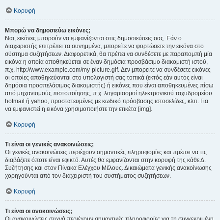
Κορυφή
Μπορώ να δημοσιεύω εικόνες;
Ναι, εικόνες μπορούν να εμφανίζονται στις δημοσιεύσεις σας. Εάν ο
διαχειριστής επιτρέπει τα συνημμένα, μπορείτε να φορτώσετε την εικόνα στο
σύστημα συζητήσεων. Διαφορετικά, θα πρέπει να συνδέσετε με παραπομπή μία
εικόνα η οποία αποθηκεύεται σε έναν δημόσια προσβάσιμο διακομιστή ιστού,
π.χ. http://www.example.com/my-picture.gif. Δεν μπορείτε να συνδέσετε εικόνες
οι οποίες αποθηκεύονται στο υπολογιστή σας τοπικά (εκτός εάν αυτός είναι
δημόσια προσπελάσιμος διακομιστής) ή εικόνες που είναι αποθηκευμένες πίσω
από μηχανισμούς πιστοποίησης, π.χ. λογαριασμοί ηλεκτρονικού ταχυδρομείου
hotmail ή yahoo, προστατευμένες με κωδικό πρόσβασης ιστοσελίδες, κλπ. Για
να εμφανιστεί η εικόνα χρησιμοποιήστε την ετικέτα [img].
Κορυφή
Τι είναι οι γενικές ανακοινώσεις;
Οι γενικές ανακοινώσεις περιέχουν σημαντικές πληροφορίες και πρέπει να τις
διαβάζετε όποτε είναι εφικτό. Αυτές θα εμφανίζονται στην κορυφή της κάθε Δ.
Συζήτησης και στον Πίνακα Ελέγχου Μέλους. Δικαιώματα γενικής ανακοίνωσης
χορηγούνται από τον διαχειριστή του συστήματος συζητήσεων.
Κορυφή
Τι είναι οι ανακοινώσεις;
Οι ανακοινώσεις συχνά περιέχουν σημαντικές πληροφορίες για τη συγκεκριμένη