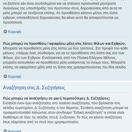
να βλέπετε εάν είναι συνδεδεμένοι και να στέλνετε προσωπικά μηνύματα.
Αναλόγως της υποστήριξης του προτύπου στυλ, δημοσιεύσεις από αυτά τα
μέλη μπορεί να τονίζονται επίσης. Αν προσθέσετε κάποιο μέλος στη λίστα
εχθρών, οποιεσδήποτε δημοσιεύσεις θα κάνει αυτό θα αποκρύπτονται ως
προεπιλογή.
Κορυφή
Πώς μπορώ να προσθέσω / αφαιρέσω μέλη στις λίστες Φίλων και Εχθρών;
Μπορείτε να προσθέσετε μέλη στις λίστες με δύο τρόπους. Στο προφίλ του κάθε
μέλους, υπάρχει ένας σύνδεσμος για να το προσθέσετε στη λίστα σας είτε των
Φίλων, είτε των Εχθρών. Εναλλακτικά, από τον Πίνακα Ελέγχου Μέλους,
μπορείτε κατευθείαν να προσθέσετε μέλη εισάγοντας το όνομα τους. Μπορείτε
επίσης να αφαιρέσετε μέλη από τη λίστα σας χρησιμοποιώντας την ίδια σελίδα.
Κορυφή
Αναζήτηση στις Δ. Συζητήσεις
Πώς μπορώ να αναζητήσω σε μια ή περισσότερες Δ. Συζητήσεις;
Εισάγετε έναν όρο αναζήτησης στο πλαίσιο αναζήτησης που βρίσκεται στις
σελίδες ευρετηρίου, Δ. Συζήτησης ή του θέματος. Σύνθετη αναζήτηση μπορεί να
πραγματοποιηθεί πατώντας στον σύνδεσμο “Ειδική αναζήτηση” η οποία είναι
διαθέσιμη σε όλες τις σελίδες στη Δ. Συζήτηση. Το πώς να κάνετε αναζήτηση
ίσως εξαρτάται από το στυλ που χρησιμοποιείτε.
Κορυφή