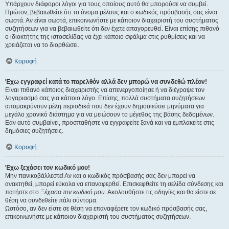
Υπάρχουν διάφοροι λόγοι για τους οποίους αυτό θα μπορούσε να συμβεί.
Πρώτον, βεβαιωθείτε ότι το όνομα μέλους και ο κωδικός πρόσβασής σας είναι
σωστά. Αν είναι σωστά, επικοινωνήστε με κάποιον διαχειριστή του συστήματος
συζητήσεων για να βεβαιωθείτε ότι δεν έχετε απαγορευθεί. Είναι επίσης πιθανό
ο ιδιοκτήτης της ιστοσελίδας να έχει κάποιο σφάλμα στις ρυθμίσεις και να
χρειάζεται να το διορθώσει.
Κορυφή
Έχω εγγραφεί κατά το παρελθόν αλλά δεν μπορώ να συνδεθώ πλέον!
Είναι πιθανό κάποιος διαχειριστής να απενεργοποίησε ή να διέγραψε τον
λογαριασμό σας για κάποιο λόγο. Επίσης, πολλά συστήματα συζητήσεων
απομακρύνουν μέλη περιοδικά που δεν έχουν δημοσιεύσει μηνύματα για
μεγάλο χρονικό διάστημα για να μειώσουν το μέγεθος της βάσης δεδομένων.
Εάν αυτό συμβαίνει, προσπαθήστε να εγγραφείτε ξανά και να εμπλακείτε στις
δημόσιες συζητήσεις.
Κορυφή
Έχω ξεχάσει τον κωδικό μου!
Μην πανικοβάλλεστε! Αν και ο κωδικός πρόσβασής σας δεν μπορεί να
ανακτηθεί, μπορεί εύκολα να επαναφερθεί. Επισκεφθείτε τη σελίδα σύνδεσης και
πατήστε στο
Ξέχασα τον κωδικό μου
. Ακολουθήστε τις οδηγίες και θα είστε σε
θέση να συνδεθείτε πάλι σύντομα.
Ωστόσο, αν δεν είστε σε θέση να επαναφέρετε τον κωδικό πρόσβασής σας,
επικοινωνήστε με κάποιον διαχειριστή του συστήματος συζητήσεων.