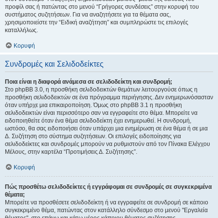
προφίλ σας ή πατώντας στο μενού “Γρήγορες συνδέσεις” στην κορυφή του
συστήματος συζητήσεων. Για να αναζητήσετε για τα θέματα σας,
χρησιμοποιείστε την “Ειδική αναζήτηση” και συμπληρώστε τις επιλογές
καταλλήλως.
Κορυφή
Συνδρομές και Σελιδοδείκτες
Ποια είναι η διαφορά ανάμεσα σε σελιδοδείκτη και συνδρομή;
Στο phpBB 3.0, η προσθήκη σελιδοδεικτών θεμάτων λειτουργούσε όπως η
προσθήκη σελιδοδεικτών σε ένα πρόγραμμα περιήγησης. Δεν ενημερωνόσασταν
όταν υπήρχε μια επικαιροποίηση. Όμως στο phpBB 3.1 η προσθήκη
σελιδοδεικτών είναι περισσότερο σαν να εγγραφείτε στο θέμα. Μπορείτε να
ειδοποιηθείτε όταν ένα θέμα σελιδοδείκτη έχει ενημερωθεί. Η συνδρομή,
ωστόσο, θα σας ειδοποιήσει όταν υπάρχει μια ενημέρωση σε ένα θέμα ή σε μια
Δ. Συζήτηση στο σύστημα συζητήσεων. Οι επιλογές ειδοποίησης για
σελιδοδείκτες και συνδρομές μπορούν να ρυθμιστούν από τον Πίνακα Ελέγχου
Μέλους, στην καρτέλα “Προτιμήσεις Δ. Συζήτησης”.
Κορυφή
Πώς προσθέτω σελιδοδείκτες ή εγγράφομαι σε συνδρομές σε συγκεκριμένα
θέματα;
Μπορείτε να προσθέσετε σελιδοδείκτη ή να εγγραφείτε σε συνδρομή σε κάποιο
συγκεκριμένο θέμα, πατώντας στον κατάλληλο σύνδεσμο στο μενού "Εργαλεία