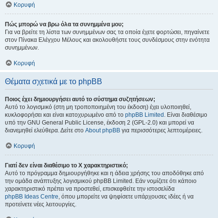
Κορυφή
Πώς μπορώ να βρω όλα τα συνημμένα μου;
Για να βρείτε τη λίστα των συνημμένων σας τα οποία έχετε φορτώσει, πηγαίνετε
στον Πίνακα Ελέγχου Μέλους και ακολουθήστε τους συνδέσμους στην ενότητα
συνημμένων.
Κορυφή
Θέματα σχετικά με το phpBB
Ποιος έχει δημιουργήσει αυτό το σύστημα συζητήσεων;
Αυτό το λογισμικό (στη μη τροποποιημένη του έκδοση) έχει υλοποιηθεί,
κυκλοφορήσει και είναι κατοχυρωμένο από το
phpBB Limited
. Είναι διαθέσιμο
υπό την GNU General Public License, έκδοση 2 (GPL-2.0) και μπορεί να
διανεμηθεί ελεύθερα. Δείτε στο
About phpBB
για περισσότερες λεπτομέρειες.
Κορυφή
Γιατί δεν είναι διαθέσιμο το Χ χαρακτηριστικό;
Αυτό το πρόγραμμα δημιουργήθηκε και η άδεια χρήσης του αποδόθηκε από
την ομάδα ανάπτυξης λογισμικού phpBB Limited. Εάν νομίζετε ότι κάποιο
χαρακτηριστικό πρέπει να προστεθεί, επισκεφθείτε την ιστοσελίδα
phpBB Ideas Centre
, όπου μπορείτε να ψηφίσετε υπάρχουσες ιδέες ή να
προτείνετε νέες λειτουργίες.