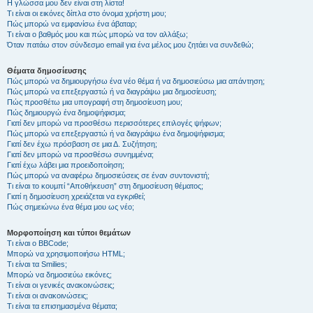
Η γλώσσα μου δεν είναι στη λίστα!
Τι είναι οι εικόνες δίπλα στο όνομα χρήστη μου;
Πώς μπορώ να εμφανίσω ένα άβαταρ;
Τι είναι ο βαθμός μου και πώς μπορώ να τον αλλάξω;
Όταν πατάω στον σύνδεσμο email για ένα μέλος μου ζητάει να συνδεθώ;
Θέματα δημοσίευσης
Πώς μπορώ να δημιουργήσω ένα νέο θέμα ή να δημοσιεύσω μια απάντηση;
Πώς μπορώ να επεξεργαστώ ή να διαγράψω μια δημοσίευση;
Πώς προσθέτω μια υπογραφή στη δημοσίευση μου;
Πώς δημιουργώ ένα δημοψήφισμα;
Γιατί δεν μπορώ να προσθέσω περισσότερες επιλογές ψήφων;
Πώς μπορώ να επεξεργαστώ ή να διαγράψω ένα δημοψήφισμα;
Γιατί δεν έχω πρόσβαση σε μια Δ. Συζήτηση;
Γιατί δεν μπορώ να προσθέσω συνημμένα;
Γιατί έχω λάβει μια προειδοποίηση;
Πώς μπορώ να αναφέρω δημοσιεύσεις σε έναν συντονιστή;
Τι είναι το κουμπί “Αποθήκευση” στη δημοσίευση θέματος;
Γιατί η δημοσίευση χρειάζεται να εγκριθεί;
Πώς σημειώνω ένα θέμα μου ως νέο;
Μορφοποίηση και τύποι θεμάτων
Τι είναι ο BBCode;
Μπορώ να χρησιμοποιήσω HTML;
Τι είναι τα Smilies;
Μπορώ να δημοσιεύω εικόνες;
Τι είναι οι γενικές ανακοινώσεις;
Τι είναι οι ανακοινώσεις;
Τι είναι τα επισημασμένα θέματα;