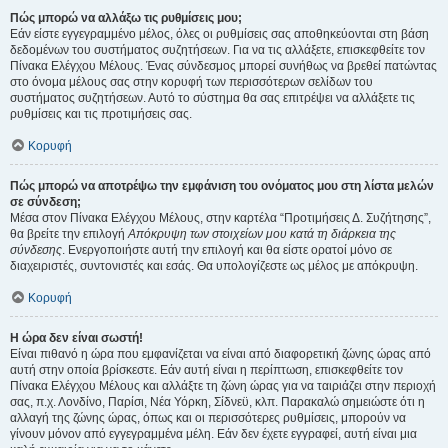
Πώς μπορώ να αλλάξω τις ρυθμίσεις μου;
Εάν είστε εγγεγραμμένο μέλος, όλες οι ρυθμίσεις σας αποθηκεύονται στη βάση
δεδομένων του συστήματος συζητήσεων. Για να τις αλλάξετε, επισκεφθείτε τον
Πίνακα Ελέγχου Μέλους. Ένας σύνδεσμος μπορεί συνήθως να βρεθεί πατώντας
στο όνομα μέλους σας στην κορυφή των περισσότερων σελίδων του
συστήματος συζητήσεων. Αυτό το σύστημα θα σας επιτρέψει να αλλάξετε τις
ρυθμίσεις και τις προτιμήσεις σας.
Κορυφή
Πώς μπορώ να αποτρέψω την εμφάνιση του ονόματος μου στη λίστα μελών
σε σύνδεση;
Μέσα στον Πίνακα Ελέγχου Μέλους, στην καρτέλα “Προτιμήσεις Δ. Συζήτησης”,
θα βρείτε την επιλογή
Απόκρυψη των στοιχείων μου κατά τη διάρκεια της
σύνδεσης
. Ενεργοποιήστε αυτή την επιλογή και θα είστε ορατοί μόνο σε
διαχειριστές, συντονιστές και εσάς. Θα υπολογίζεστε ως μέλος με απόκρυψη.
Κορυφή
Η ώρα δεν είναι σωστή!
Είναι πιθανό η ώρα που εμφανίζεται να είναι από διαφορετική ζώνης ώρας από
αυτή στην οποία βρίσκεστε. Εάν αυτή είναι η περίπτωση, επισκεφθείτε τον
Πίνακα Ελέγχου Μέλους και αλλάξτε τη ζώνη ώρας για να ταιριάζει στην περιοχή
σας, π.χ. Λονδίνο, Παρίσι, Νέα Υόρκη, Σίδνεϋ, κλπ. Παρακαλώ σημειώστε ότι η
αλλαγή της ζώνης ώρας, όπως και οι περισσότερες ρυθμίσεις, μπορούν να
γίνουν μόνον από εγγεγραμμένα μέλη. Εάν δεν έχετε εγγραφεί, αυτή είναι μια