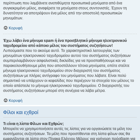
περίπτωση που λαμβάνετε ανεπιθύμητα προσωπικά μηνύματα από ένα
συγκεκριμένο μέλος, αναφέρετε τα μηνύματα στους συντονιστές. Έχουν τη
δυνατότητα να αποτρέψουν ένα μέλος από την αποστολή προσωπικών
μηνυμάτων.
Κορυφή
Έχω λάβει ένα μήνυμα spam ή ένα προσβλητικό μήνυμα ηλεκτρονικού
ταχυδρομείου από κάποιο μέλος του συστήματος συζητήσεων!
Λυπούμαστε που το ακούμε αυτό. Το χαρακτηριστικό λειτουργίας των
μηνυμάτων ηλεκτρονικού ταχυδρομείου αυτού του συστήματος συζητήσεων
συμπεριλαμβάνουν ασφαλιστικές δικλείδες για να προσπαθήσουμε και να
παρακολουθήσουμε μέλη που αποστέλλουν τέτοια μηνύματα, οπότε στείλτε
μήνυμα ηλεκτρονικού ταχυδρομείου στον διαχειριστή του συστήματος
συζητήσεων με πλήρες αντίγραφο του μηνύματος που λάβατε. Είναι πολύ
σημαντικό να υπάρχουν οι κεφαλίδες που περιέχουν τα στοιχεία του μέλους το
οποίο απέστειλε το μήνυμα ηλεκτρονικού ταχυδρομείου. Ο διαχειριστής του
συστήματος συζητήσεων μπορεί στη συνέχεια να λάβει μέτρα.
Κορυφή
Φίλοι και εχθροί
Τι είναι η λίστα Φίλων και Εχθρών;
Μπορείτε να χρησιμοποιήσετε αυτές τις λίστες για να οργανώσετε τα μέλη του
συστήματος συζητήσεων. Τα μέλη που προστίθενται στη λίστα φίλων σας θα
εμφανίζονται σε λίστα στον Πίνακα Ελέγχου Μέλους για γρήγορη πρόσβαση για