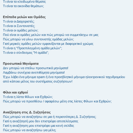
Τι είναι τα κλειδωμένα θέματα;
Τι είναι τα εικονίδια θεμάτων;
Επίπεδα μελών και Ομάδες
Τι είναι οι Διαχειριστές;
Τι είναι οι Συντονιστές;
Τι είναι οι ομάδες μελών;
Πού είναι οι ομάδες μελών και πώς μπορώ να συμμετάσχω σε μια;
Πώς μπορώ να γίνω συντονιστής ομάδας μελών;
Γιατί μερικές ομάδες μελών εμφανίζονται με διαφορετικό χρώμα;
Τι είναι η “Προεπιλεγμένη ομάδα μελών”;
Τι είναι ο σύνδεσμος "Η ομάδα”;
Προσωπικά Μηνύματα
Δεν μπορώ να στείλω προσωπικά μηνύματα!
Λαμβάνω συνέχεια ανεπιθύμητα μηνύματα!
Έχω λάβει ένα μήνυμα spam ή ένα προσβλητικό μήνυμα ηλεκτρονικού ταχυδρομείου
από κάποιο μέλος του συστήματος συζητήσεων!
Φίλοι και εχθροί
Τι είναι η λίστα Φίλων και Εχθρών;
Πώς μπορώ να προσθέσω / αφαιρέσω μέλη στις λίστες Φίλων και Εχθρών;
Αναζήτηση στις Δ. Συζητήσεις
Πώς μπορώ να αναζητήσω σε μια ή περισσότερες Δ. Συζητήσεις;
Γιατί η αναζήτησή μου δεν επιστρέφει αποτελέσματα;
Γιατί η αναζήτηση μου επιστρέφει μια κενή σελίδα;
Πώς μπορώ να αναζητήσω για μέλη;