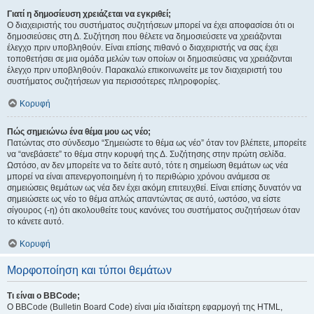
Γιατί η δημοσίευση χρειάζεται να εγκριθεί;
Ο διαχειριστής του συστήματος συζητήσεων μπορεί να έχει αποφασίσει ότι οι
δημοσιεύσεις στη Δ. Συζήτηση που θέλετε να δημοσιεύσετε να χρειάζονται
έλεγχο πριν υποβληθούν. Είναι επίσης πιθανό ο διαχειριστής να σας έχει
τοποθετήσει σε μια ομάδα μελών των οποίων οι δημοσιεύσεις να χρειάζονται
έλεγχο πριν υποβληθούν. Παρακαλώ επικοινωνείτε με τον διαχειριστή του
συστήματος συζητήσεων για περισσότερες πληροφορίες.
Κορυφή
Πώς σημειώνω ένα θέμα μου ως νέο;
Πατώντας στο σύνδεσμο “Σημειώστε το θέμα ως νέο” όταν τον βλέπετε, μπορείτε
να “ανεβάσετε” το θέμα στην κορυφή της Δ. Συζήτησης στην πρώτη σελίδα.
Ωστόσο, αν δεν μπορείτε να το δείτε αυτό, τότε η σημείωση θεμάτων ως νέα
μπορεί να είναι απενεργοποιημένη ή το περιθώριο χρόνου ανάμεσα σε
σημειώσεις θεμάτων ως νέα δεν έχει ακόμη επιτευχθεί. Είναι επίσης δυνατόν να
σημειώσετε ως νέο το θέμα απλώς απαντώντας σε αυτό, ωστόσο, να είστε
σίγουρος (-η) ότι ακολουθείτε τους κανόνες του συστήματος συζητήσεων όταν
το κάνετε αυτό.
Κορυφή
Μορφοποίηση και τύποι θεμάτων
Τι είναι ο BBCode;
Ο BBCode (Bulletin Board Code) είναι μία ιδιαίτερη εφαρμογή της HTML,