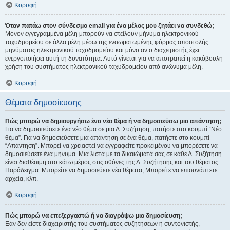
Κορυφή
Όταν πατάω στον σύνδεσμο email για ένα μέλος μου ζητάει να συνδεθώ;
Μόνον εγγεγραμμένα μέλη μπορούν να στείλουν μήνυμα ηλεκτρονικού
ταχυδρομείου σε άλλα μέλη μέσω της ενσωματωμένης φόρμας αποστολής
μηνύματος ηλεκτρονικού ταχυδρομείου και μόνο αν ο διαχειριστής έχει
ενεργοποιήσει αυτή τη δυνατότητα. Αυτό γίνεται για να αποτραπεί η κακόβουλη
χρήση του συστήματος ηλεκτρονικού ταχυδρομείου από ανώνυμα μέλη.
Κορυφή
Θέματα δημοσίευσης
Πώς μπορώ να δημιουργήσω ένα νέο θέμα ή να δημοσιεύσω μια απάντηση;
Για να δημοσιεύσετε ένα νέο θέμα σε μια Δ. Συζήτηση, πατήστε στο κουμπί “Νέο
θέμα”. Για να δημοσιεύσετε μια απάντηση σε ένα θέμα, πατήστε στο κουμπί
“Απάντηση”. Μπορεί να χρειαστεί να εγγραφείτε προκειμένου να μπορέσετε να
δημοσιεύσετε ένα μήνυμα. Μια λίστα με τα δικαιώματά σας σε κάθε Δ. Συζήτηση
είναι διαθέσιμη στο κάτω μέρος στις οθόνες της Δ. Συζήτησης και του θέματος.
Παράδειγμα: Μπορείτε να δημοσιεύετε νέα θέματα, Μπορείτε να επισυνάπτετε
αρχεία, κλπ.
Κορυφή
Πώς μπορώ να επεξεργαστώ ή να διαγράψω μια δημοσίευση;
Εάν δεν είστε διαχειριστής του συστήματος συζητήσεων ή συντονιστής,