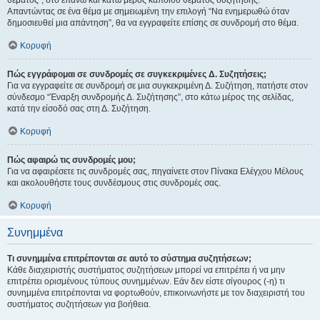
θέματος", στο επάνω και κάτω μέρος κάποιου θέματος συζήτησης.
Απαντώντας σε ένα θέμα με σημειωμένη την επιλογή “Να ενημερωθώ όταν
δημοσιευθεί μια απάντηση”, θα να εγγραφείτε επίσης σε συνδρομή στο θέμα.
Κορυφή
Πώς εγγράφομαι σε συνδρομές σε συγκεκριμένες Δ. Συζητήσεις;
Για να εγγραφείτε σε συνδρομή σε μια συγκεκριμένη Δ. Συζήτηση, πατήστε στον
σύνδεσμο “Έναρξη συνδρομής Δ. Συζήτησης”, στο κάτω μέρος της σελίδας,
κατά την είσοδό σας στη Δ. Συζήτηση.
Κορυφή
Πώς αφαιρώ τις συνδρομές μου;
Για να αφαιρέσετε τις συνδρομές σας, πηγαίνετε στον Πίνακα Ελέγχου Μέλους
και ακολουθήστε τους συνδέσμους στις συνδρομές σας.
Κορυφή
Συνημμένα
Τι συνημμένα επιτρέπονται σε αυτό το σύστημα συζητήσεων;
Κάθε διαχειριστής συστήματος συζητήσεων μπορεί να επιτρέπει ή να μην
επιτρέπει ορισμένους τύπους συνημμένων. Εάν δεν είστε σίγουρος (-η) τι
συνημμένα επιτρέπονται να φορτωθούν, επικοινωνήστε με τον διαχειριστή του
συστήματος συζητήσεων για βοήθεια.