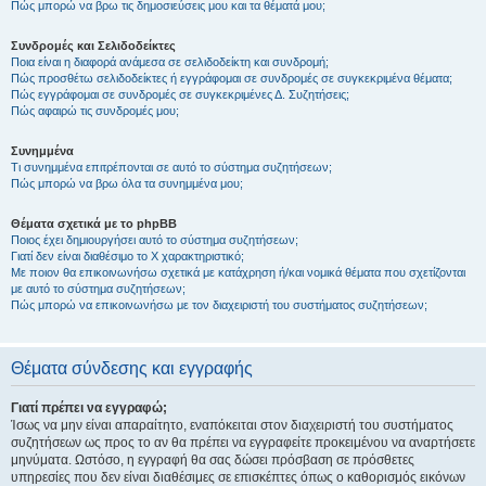
Πώς μπορώ να βρω τις δημοσιεύσεις μου και τα θέματά μου;
Συνδρομές και Σελιδοδείκτες
Ποια είναι η διαφορά ανάμεσα σε σελιδοδείκτη και συνδρομή;
Πώς προσθέτω σελιδοδείκτες ή εγγράφομαι σε συνδρομές σε συγκεκριμένα θέματα;
Πώς εγγράφομαι σε συνδρομές σε συγκεκριμένες Δ. Συζητήσεις;
Πώς αφαιρώ τις συνδρομές μου;
Συνημμένα
Τι συνημμένα επιτρέπονται σε αυτό το σύστημα συζητήσεων;
Πώς μπορώ να βρω όλα τα συνημμένα μου;
Θέματα σχετικά με το phpBB
Ποιος έχει δημιουργήσει αυτό το σύστημα συζητήσεων;
Γιατί δεν είναι διαθέσιμο το Χ χαρακτηριστικό;
Με ποιον θα επικοινωνήσω σχετικά με κατάχρηση ή/και νομικά θέματα που σχετίζονται
με αυτό το σύστημα συζητήσεων;
Πώς μπορώ να επικοινωνήσω με τον διαχειριστή του συστήματος συζητήσεων;
Θέματα σύνδεσης και εγγραφής
Γιατί πρέπει να εγγραφώ;
Ίσως να μην είναι απαραίτητο, εναπόκειται στον διαχειριστή του συστήματος
συζητήσεων ως προς το αν θα πρέπει να εγγραφείτε προκειμένου να αναρτήσετε
μηνύματα. Ωστόσο, η εγγραφή θα σας δώσει πρόσβαση σε πρόσθετες
υπηρεσίες που δεν είναι διαθέσιμες σε επισκέπτες όπως ο καθορισμός εικόνων