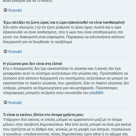
καλή ευκαιρία για να το κάνετε.
Κορυφή
Έχω αλλάξει τη ζώνη ώρας και η ώρα εξακολουθεί να είναι λανθασμένη!
Εάν είστε σίγουρος (-η) ότι έχετε ρυθμίσει τη ζώνη ώρας σωστά και η ώρα
εξακολουθεί να είναι λανθασμένη, τότε ή ώρα που είναι αποθηκευμένη στο
ρολόι του διακομιστή είναι εσφαλμένη. Παρακαλώ να ειδοποιήσετε κάποιον
διαχειριστή για να διορθώσει το πρόβλημα.
Κορυφή
Η γλώσσα μου δεν είναι στη λίστα!
Είτε ο διαχειριστής δεν έχει εγκαταστήσει τη γλώσσα σας ή κανείς δεν έχει
μεταφράσει αυτό το σύστημα συζητήσεων στη γλώσσα σας. Προσπαθήστε να
ζητήσετε από κάποιον διαχειριστή του συστήματος συζητήσεων αν μπορεί να
εγκαταστήσει το πακέτο γλώσσας που χρειάζεστε. Εάν το πακέτο γλώσσας δεν
υπάρχει, μπορείτε να δημιουργήσετε μια νέα μετάφραση. Περισσότερες
πληροφορίες μπορείτε να βρείτε στην ιστοσελίδα του
phpBB
®.
Κορυφή
Τι είναι οι εικόνες δίπλα στο όνομα χρήστη μου;
Υπάρχουν δύο εικόνες οι οποίες μπορεί να εμφανιστούν μαζί με το όνομα
μέλους στην προβολή δημοσιεύσεων. Μια από αυτές μπορεί να είναι μια εικόνα
που σχετίζεται με το βαθμό σας, γενικώς με τη μορφή των άστρων, τετραγώνων
ή κουκίδων, υποδεικνύοντας πόσες δημοσιεύσεις έχετε κάνει ή το αξίωμα σας