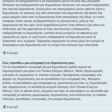
μπορείτε να επεξεργαστείτε ή να διαγράψετε μόνον τα δικά σας μηνύματα.
Μπορείτε να επεξεργαστείτε μια δημοσίευση πατώντας στο κουμπί επεξεργασίας
στη σχετική δημοσίευση, συχνά μόνο για περιορισμένο χρόνο αφότου έγινε η
δημοσίευση. Αν κάποιος έχει ήδη απαντήσει στη δημοσίευση, θα βρείτε ένα
μικρό κείμενο κάτω από τη δημοσίευση όταν επιστρέψετε στο θέμα, το οποίο
αναφέρει πόσες φορές επεξεργαστήκατε το μήνυμα αυτό, μαζί με την
ημερομηνία και την ώρα. Αυτό εμφανίζεται μόνον όταν κάποιος έχει κάνει μια
απάντηση. Δεν θα εμφανίζεται αν ένας συντονιστής ή διαχειριστής
επεξεργάστηκε τη δημοσίευση, ωστόσο αυτοί μπορούν να αφήσουν μια
σημείωση ως προς το γιατί έχουν επεξεργαστεί τη δημοσίευση κατά τη
διακριτική τους ευχέρεια. Παρακαλώ σημειώστε ότι απλά μέλη δεν μπορεί να
διαγράψουν μια δημοσίευση από τη στιγμή που κάποιος έχει απαντήσει.
Κορυφή
Πώς προσθέτω μια υπογραφή στη δημοσίευση μου;
Για να προσθέσετε υπογραφή σε μια δημοσίευση πρέπει πρώτα να
δημιουργήσετε μια μέσω του Πίνακα Ελέγχου Μέλους. Μόλις δημιουργηθεί,
μπορείτε να σημειώσετε το πλαίσιο επιλογής
Προσάρτηση υπογραφής
στη
φόρμα της δημοσίευσης για να προσθέσετε την υπογραφή σας. Μπορείτε
επίσης να προσθέσετε μια υπογραφή ως προεπιλογή για όλες τις δημοσιεύσεις
σας σημειώνοντας το κατάλληλο κουμπί επιλογής στον Πίνακα Ελέγχου
Μέλους. Εάν το κάνετε αυτό, μπορείτε και πάλι να αποτρέψετε να προστεθεί μια
υπογραφή σε κάποιες μεμονωμένες δημοσιεύσεις από-επιλέγοντας το πλαίσιο
επιλογής προσθήκης υπογραφής στη φόρμα δημοσίευσης.
Κορυφή