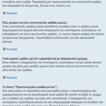
ενταχθείτε στην ομάδα. Παρακαλώ μην παρενοχλήσετε τον συντονιστή ομάδας
εάν απορρίψει το αίτημα σας, θα έχει τους λόγους του.
Κορυφή
Πώς μπορώ να γίνω συντονιστής ομάδας μελών;
Ένας συντονιστής ομάδας μελών ανατίθεται συνήθως όταν οι ομάδες μελών
δημιουργούνται αρχικά από έναν διαχειριστή του συστήματος συζητήσεων. Αν
ενδιαφέρεστε να γίνετε συντονιστής ομάδας, το πρώτο σημείο επαφής θα πρέπει
να είναι ένας διαχειριστής. Προσπαθήστε στέλνοντάς του ένα προσωπικό
μήνυμα.
Κορυφή
Γιατί μερικές ομάδες μελών εμφανίζονται με διαφορετικό χρώμα;
Είναι πιθανό ο διαχειριστής του συστήματος συζητήσεων να έχει ορίσει κάποιο
χρώμα στα μέλη μιας ομάδας μελών ώστε να είναι εύκολο να εντοπιστούν τα
μέλη αυτής της ομάδας.
Κορυφή
Τι είναι η “Προεπιλεγμένη ομάδα μελών”;
Εάν είστε μέλος σε παραπάνω από μια ομάδα μελών, η προεπιλεγμένη σας
χρησιμοποιείται για να προσδιορίσει ποια ομάδα θα πρέπει να δείξει το χρώμα
και το βαθμό της ομάδας για εσάς από προεπιλογή. Ο διαχειριστής του
συστήματος συζητήσεων μπορεί να σας παραχωρήσει δικαίωμα να αλλάξετε την