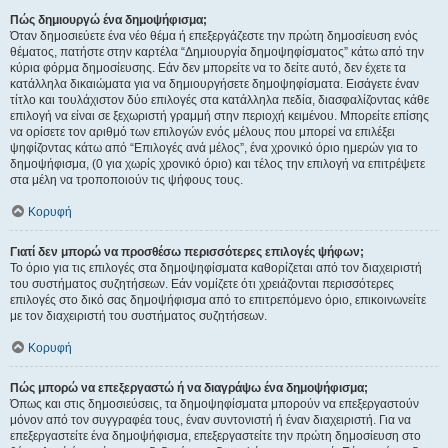
Πώς δημιουργώ ένα δημοψήφισμα;
Όταν δημοσιεύετε ένα νέο θέμα ή επεξεργάζεστε την πρώτη δημοσίευση ενός
θέματος, πατήστε στην καρτέλα “Δημιουργία δημοψηφίσματος” κάτω από την
κύρια φόρμα δημοσίευσης. Εάν δεν μπορείτε να το δείτε αυτό, δεν έχετε τα
κατάλληλα δικαιώματα για να δημιουργήσετε δημοψηφίσματα. Εισάγετε έναν
τίτλο και τουλάχιστον δύο επιλογές στα κατάλληλα πεδία, διασφαλίζοντας κάθε
επιλογή να είναι σε ξεχωριστή γραμμή στην περιοχή κειμένου. Μπορείτε επίσης
να ορίσετε τον αριθμό των επιλογών ενός μέλους που μπορεί να επιλέξει
ψηφίζοντας κάτω από “Επιλογές ανά μέλος”, ένα χρονικό όριο ημερών για το
δημοψήφισμα, (0 για χωρίς χρονικό όριο) και τέλος την επιλογή να επιτρέψετε
στα μέλη να τροποποιούν τις ψήφους τους.
Κορυφή
Γιατί δεν μπορώ να προσθέσω περισσότερες επιλογές ψήφων;
Το όριο για τις επιλογές στα δημοψηφίσματα καθορίζεται από τον διαχειριστή
του συστήματος συζητήσεων. Εάν νομίζετε ότι χρειάζονται περισσότερες
επιλογές στο δικό σας δημοψήφισμα από το επιτρεπόμενο όριο, επικοινωνείτε
με τον διαχειριστή του συστήματος συζητήσεων.
Κορυφή
Πώς μπορώ να επεξεργαστώ ή να διαγράψω ένα δημοψήφισμα;
Όπως και στις δημοσιεύσεις, τα δημοψηφίσματα μπορούν να επεξεργαστούν
μόνον από τον συγγραφέα τους, έναν συντονιστή ή έναν διαχειριστή. Για να
επεξεργαστείτε ένα δημοψήφισμα, επεξεργαστείτε την πρώτη δημοσίευση στο