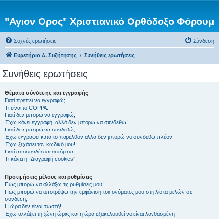
"Αγιον Ορος" Χριστιανικό Ορθόδοξο Φόρουμ
Συχνές ερωτήσεις
Σύνδεση
Ευρετήριο Δ. Συζήτησης
Συνήθεις ερωτήσεις
Συνήθεις ερωτήσεις
Θέματα σύνδεσης και εγγραφής
Γιατί πρέπει να εγγραφώ;
Τι είναι το COPPA;
Γιατί δεν μπορώ να εγγραφώ;
Έχω κάνει εγγραφή, αλλά δεν μπορώ να συνδεθώ!
Γιατί δεν μπορώ να συνδεθώ;
Έχω εγγραφεί κατά το παρελθόν αλλά δεν μπορώ να συνδεθώ πλέον!
Έχω ξεχάσει τον κωδικό μου!
Γιατί αποσυνδέομαι αυτόματα;
Τι κάνει η “Διαγραφή cookies”;
Προτιμήσεις μέλους και ρυθμίσεις
Πώς μπορώ να αλλάξω τις ρυθμίσεις μου;
Πώς μπορώ να αποτρέψω την εμφάνιση του ονόματος μου στη λίστα μελών σε
σύνδεση;
Η ώρα δεν είναι σωστή!
Έχω αλλάξει τη ζώνη ώρας και η ώρα εξακολουθεί να είναι λανθασμένη!