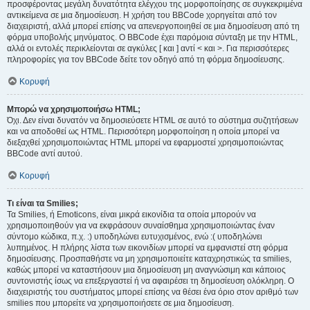
προσφέροντας μεγάλη δυνατότητα ελέγχου της μορφοποίησης σε συγκεκριμένα
αντικείμενα σε μια δημοσίευση. Η χρήση του BBCode χορηγείται από τον
διαχειριστή, αλλά μπορεί επίσης να απενεργοποιηθεί σε μια δημοσίευση από τη
φόρμα υποβολής μηνύματος. Ο BBCode έχει παρόμοια σύνταξη με την HTML,
αλλά οι εντολές περικλείονται σε αγκύλες [ και ] αντί < και >. Για περισσότερες
πληροφορίες για τον BBCode δείτε τον οδηγό από τη φόρμα δημοσίευσης.
Κορυφή
Μπορώ να χρησιμοποιήσω HTML;
Όχι. Δεν είναι δυνατόν να δημοσιεύσετε HTML σε αυτό το σύστημα συζητήσεων
και να αποδοθεί ως HTML. Περισσότερη μορφοποίηση η οποία μπορεί να
διεξαχθεί χρησιμοποιώντας HTML μπορεί να εφαρμοστεί χρησιμοποιώντας
BBCode αντί αυτού.
Κορυφή
Τι είναι τα Smilies;
Τα Smilies, ή Emoticons, είναι μικρά εικονίδια τα οποία μπορούν να
χρησιμοποιηθούν για να εκφράσουν συναίσθημα χρησιμοποιώντας έναν
σύντομο κώδικα, π.χ. :) υποδηλώνει ευτυχισμένος, ενώ :( υποδηλώνει
λυπημένος. Η πλήρης λίστα των εικονιδίων μπορεί να εμφανιστεί στη φόρμα
δημοσίευσης. Προσπαθήστε να μη χρησιμοποιείτε καταχρηστικώς τα smilies,
καθώς μπορεί να καταστήσουν μια δημοσίευση μη αναγνώσιμη και κάποιος
συντονιστής ίσως να επεξεργαστεί ή να αφαιρέσει τη δημοσίευση ολόκληρη. Ο
διαχειριστής του συστήματος μπορεί επίσης να θέσει ένα όριο στον αριθμό των
smilies που μπορείτε να χρησιμοποιήσετε σε μια δημοσίευση.