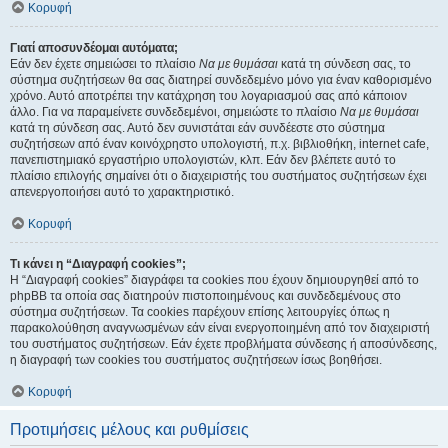
Κορυφή
Γιατί αποσυνδέομαι αυτόματα;
Εάν δεν έχετε σημειώσει το πλαίσιο
Να με θυμάσαι
κατά τη σύνδεση σας, το
σύστημα συζητήσεων θα σας διατηρεί συνδεδεμένο μόνο για έναν καθορισμένο
χρόνο. Αυτό αποτρέπει την κατάχρηση του λογαριασμού σας από κάποιον
άλλο. Για να παραμείνετε συνδεδεμένοι, σημειώστε το πλαίσιο
Να με θυμάσαι
κατά τη σύνδεση σας. Αυτό δεν συνιστάται εάν συνδέεστε στο σύστημα
συζητήσεων από έναν κοινόχρηστο υπολογιστή, π.χ. βιβλιοθήκη, internet cafe,
πανεπιστημιακό εργαστήριο υπολογιστών, κλπ. Εάν δεν βλέπετε αυτό το
πλαίσιο επιλογής σημαίνει ότι ο διαχειριστής του συστήματος συζητήσεων έχει
απενεργοποιήσει αυτό το χαρακτηριστικό.
Κορυφή
Τι κάνει η “Διαγραφή cookies”;
Η “Διαγραφή cookies” διαγράφει τα cookies που έχουν δημιουργηθεί από το
phpBB τα οποία σας διατηρούν πιστοποιημένους και συνδεδεμένους στο
σύστημα συζητήσεων. Τα cookies παρέχουν επίσης λειτουργίες όπως η
παρακολούθηση αναγνωσμένων εάν είναι ενεργοποιημένη από τον διαχειριστή
του συστήματος συζητήσεων. Εάν έχετε προβλήματα σύνδεσης ή αποσύνδεσης,
η διαγραφή των cookies του συστήματος συζητήσεων ίσως βοηθήσει.
Κορυφή
Προτιμήσεις μέλους και ρυθμίσεις