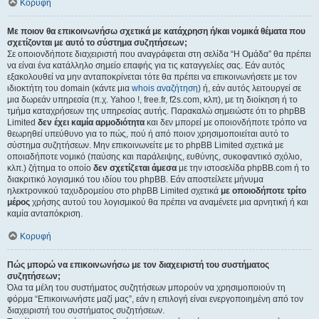
Κορυφή
Με ποιον θα επικοινωνήσω σχετικά με κατάχρηση ή/και νομικά θέματα που
σχετίζονται με αυτό το σύστημα συζητήσεων;
Σε οποιονδήποτε διαχειριστή που αναγράφεται στη σελίδα “Η Ομάδα” θα πρέπει
να είναι ένα κατάλληλο σημείο επαφής για τις καταγγελίες σας. Εάν αυτός
εξακολουθεί να μην ανταποκρίνεται τότε θα πρέπει να επικοινωνήσετε με τον
ιδιοκτήτη του domain (κάντε μια
whois αναζήτηση
) ή, εάν αυτός λειτουργεί σε
μια δωρεάν υπηρεσία (π.χ. Yahoo !, free.fr, f2s.com, κλπ), με τη διοίκηση ή το
τμήμα καταχρήσεων της υπηρεσίας αυτής. Παρακαλώ σημειώστε ότι το phpBB
Limited
δεν έχει καμία αρμοδιότητα
και δεν μπορεί με οποιονδήποτε τρόπο να
θεωρηθεί υπεύθυνο για το πώς, πού ή από ποιον χρησιμοποιείται αυτό το
σύστημα συζητήσεων. Μην επικοινωνείτε με το phpBB Limited σχετικά με
οποιαδήποτε νομικό (παύσης και παράλειψης, ευθύνης, συκοφαντικό σχόλιο,
κλπ.) ζήτημα το οποίο
δεν σχετίζεται άμεσα
με την ιστοσελίδα phpBB.com ή το
διακριτικό λογισμικό του ιδίου του phpBB. Εάν αποστείλετε μήνυμα
ηλεκτρονικού ταχυδρομείου στο phpBB Limited σχετικά
με οποιοδήποτε τρίτο
μέρος
χρήσης αυτού του λογισμικού θα πρέπει να αναμένετε μια αρνητική ή και
καμία ανταπόκριση.
Κορυφή
Πώς μπορώ να επικοινωνήσω με τον διαχειριστή του συστήματος
συζητήσεων;
Όλα τα μέλη του συστήματος συζητήσεων μπορούν να χρησιμοποιούν τη
φόρμα “Επικοινωνήστε μαζί μας”, εάν η επιλογή είναι ενεργοποιημένη από τον
διαχειριστή του συστήματος συζητήσεων.