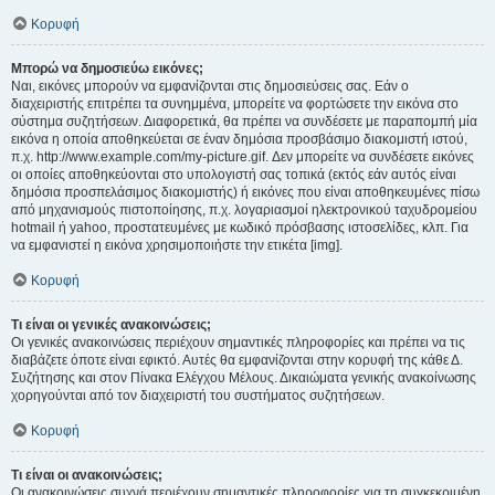
Κορυφή
Μπορώ να δημοσιεύω εικόνες;
Ναι, εικόνες μπορούν να εμφανίζονται στις δημοσιεύσεις σας. Εάν ο
διαχειριστής επιτρέπει τα συνημμένα, μπορείτε να φορτώσετε την εικόνα στο
σύστημα συζητήσεων. Διαφορετικά, θα πρέπει να συνδέσετε με παραπομπή μία
εικόνα η οποία αποθηκεύεται σε έναν δημόσια προσβάσιμο διακομιστή ιστού,
π.χ. http://www.example.com/my-picture.gif. Δεν μπορείτε να συνδέσετε εικόνες
οι οποίες αποθηκεύονται στο υπολογιστή σας τοπικά (εκτός εάν αυτός είναι
δημόσια προσπελάσιμος διακομιστής) ή εικόνες που είναι αποθηκευμένες πίσω
από μηχανισμούς πιστοποίησης, π.χ. λογαριασμοί ηλεκτρονικού ταχυδρομείου
hotmail ή yahoo, προστατευμένες με κωδικό πρόσβασης ιστοσελίδες, κλπ. Για
να εμφανιστεί η εικόνα χρησιμοποιήστε την ετικέτα [img].
Κορυφή
Τι είναι οι γενικές ανακοινώσεις;
Οι γενικές ανακοινώσεις περιέχουν σημαντικές πληροφορίες και πρέπει να τις
διαβάζετε όποτε είναι εφικτό. Αυτές θα εμφανίζονται στην κορυφή της κάθε Δ.
Συζήτησης και στον Πίνακα Ελέγχου Μέλους. Δικαιώματα γενικής ανακοίνωσης
χορηγούνται από τον διαχειριστή του συστήματος συζητήσεων.
Κορυφή
Τι είναι οι ανακοινώσεις;
Οι ανακοινώσεις συχνά περιέχουν σημαντικές πληροφορίες για τη συγκεκριμένη