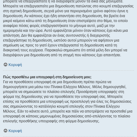
μπορείτε να επεξεργαστείτε ή να διαγράψετε μόνον τα δικά σας μηνύματα.
Μπορείτε να επεξεργαστείτε μια δημοσίευση πατώντας στο κουμπί επεξεργασίας
στη σχετική δημοσίευση, συχνά μόνο για περιορισμένο χρόνο αφότου έγινε η
δημοσίευση. Αν κάποιος έχει ήδη απαντήσει στη δημοσίευση, θα βρείτε ένα
μικρό κείμενο κάτω από τη δημοσίευση όταν επιστρέψετε στο θέμα, το οποίο
αναφέρει πόσες φορές επεξεργαστήκατε το μήνυμα αυτό, μαζί με την
ημερομηνία και την ώρα. Αυτό εμφανίζεται μόνον όταν κάποιος έχει κάνει μια
απάντηση. Δεν θα εμφανίζεται αν ένας συντονιστής ή διαχειριστής
επεξεργάστηκε τη δημοσίευση, ωστόσο αυτοί μπορούν να αφήσουν μια
σημείωση ως προς το γιατί έχουν επεξεργαστεί τη δημοσίευση κατά τη
διακριτική τους ευχέρεια. Παρακαλώ σημειώστε ότι απλά μέλη δεν μπορεί να
διαγράψουν μια δημοσίευση από τη στιγμή που κάποιος έχει απαντήσει.
Κορυφή
Πώς προσθέτω μια υπογραφή στη δημοσίευση μου;
Για να προσθέσετε υπογραφή σε μια δημοσίευση πρέπει πρώτα να
δημιουργήσετε μια μέσω του Πίνακα Ελέγχου Μέλους. Μόλις δημιουργηθεί,
μπορείτε να σημειώσετε το πλαίσιο επιλογής
Προσάρτηση υπογραφής
στη
φόρμα της δημοσίευσης για να προσθέσετε την υπογραφή σας. Μπορείτε
επίσης να προσθέσετε μια υπογραφή ως προεπιλογή για όλες τις δημοσιεύσεις
σας σημειώνοντας το κατάλληλο κουμπί επιλογής στον Πίνακα Ελέγχου
Μέλους. Εάν το κάνετε αυτό, μπορείτε και πάλι να αποτρέψετε να προστεθεί μια
υπογραφή σε κάποιες μεμονωμένες δημοσιεύσεις από-επιλέγοντας το πλαίσιο
επιλογής προσθήκης υπογραφής στη φόρμα δημοσίευσης.
Κορυφή