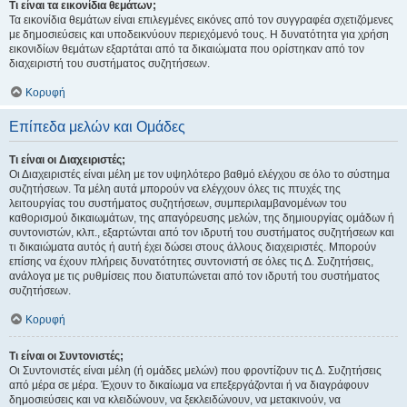
Τι είναι τα εικονίδια θεμάτων;
Τα εικονίδια θεμάτων είναι επιλεγμένες εικόνες από τον συγγραφέα σχετιζόμενες
με δημοσιεύσεις και υποδεικνύουν περιεχόμενό τους. Η δυνατότητα για χρήση
εικονιδίων θεμάτων εξαρτάται από τα δικαιώματα που ορίστηκαν από τον
διαχειριστή του συστήματος συζητήσεων.
Κορυφή
Επίπεδα μελών και Ομάδες
Τι είναι οι Διαχειριστές;
Οι Διαχειριστές είναι μέλη με τον υψηλότερο βαθμό ελέγχου σε όλο το σύστημα
συζητήσεων. Τα μέλη αυτά μπορούν να ελέγχουν όλες τις πτυχές της
λειτουργίας του συστήματος συζητήσεων, συμπεριλαμβανομένων του
καθορισμού δικαιωμάτων, της απαγόρευσης μελών, της δημιουργίας ομάδων ή
συντονιστών, κλπ., εξαρτώνται από τον ιδρυτή του συστήματος συζητήσεων και
τι δικαιώματα αυτός ή αυτή έχει δώσει στους άλλους διαχειριστές. Μπορούν
επίσης να έχουν πλήρεις δυνατότητες συντονιστή σε όλες τις Δ. Συζητήσεις,
ανάλογα με τις ρυθμίσεις που διατυπώνεται από τον ιδρυτή του συστήματος
συζητήσεων.
Κορυφή
Τι είναι οι Συντονιστές;
Οι Συντονιστές είναι μέλη (ή ομάδες μελών) που φροντίζουν τις Δ. Συζητήσεις
από μέρα σε μέρα. Έχουν το δικαίωμα να επεξεργάζονται ή να διαγράφουν
δημοσιεύσεις και να κλειδώνουν, να ξεκλειδώνουν, να μετακινούν, να