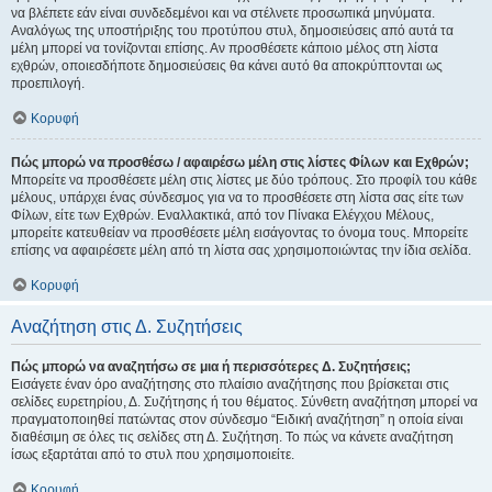
να βλέπετε εάν είναι συνδεδεμένοι και να στέλνετε προσωπικά μηνύματα.
Αναλόγως της υποστήριξης του προτύπου στυλ, δημοσιεύσεις από αυτά τα
μέλη μπορεί να τονίζονται επίσης. Αν προσθέσετε κάποιο μέλος στη λίστα
εχθρών, οποιεσδήποτε δημοσιεύσεις θα κάνει αυτό θα αποκρύπτονται ως
προεπιλογή.
Κορυφή
Πώς μπορώ να προσθέσω / αφαιρέσω μέλη στις λίστες Φίλων και Εχθρών;
Μπορείτε να προσθέσετε μέλη στις λίστες με δύο τρόπους. Στο προφίλ του κάθε
μέλους, υπάρχει ένας σύνδεσμος για να το προσθέσετε στη λίστα σας είτε των
Φίλων, είτε των Εχθρών. Εναλλακτικά, από τον Πίνακα Ελέγχου Μέλους,
μπορείτε κατευθείαν να προσθέσετε μέλη εισάγοντας το όνομα τους. Μπορείτε
επίσης να αφαιρέσετε μέλη από τη λίστα σας χρησιμοποιώντας την ίδια σελίδα.
Κορυφή
Αναζήτηση στις Δ. Συζητήσεις
Πώς μπορώ να αναζητήσω σε μια ή περισσότερες Δ. Συζητήσεις;
Εισάγετε έναν όρο αναζήτησης στο πλαίσιο αναζήτησης που βρίσκεται στις
σελίδες ευρετηρίου, Δ. Συζήτησης ή του θέματος. Σύνθετη αναζήτηση μπορεί να
πραγματοποιηθεί πατώντας στον σύνδεσμο “Ειδική αναζήτηση” η οποία είναι
διαθέσιμη σε όλες τις σελίδες στη Δ. Συζήτηση. Το πώς να κάνετε αναζήτηση
ίσως εξαρτάται από το στυλ που χρησιμοποιείτε.
Κορυφή