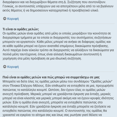
διαγράφουν και να διαχωρίζουν θέματα στη Δ. Συζήτηση που συντονίζουν.
Γενικώς, οι συντονιστές υπάρχουν για να αποτρέπουν μέλη από το να βγαίνουν
εκτός θέματος ή να δημοσιεύουν καταχρηστικό ή προσβλητικό υλικό.
Κορυφή
Τι είναι οι ομάδες μελών;
Οι ομάδες μελών είναι ομάδες από μέλη οι οποίες μοιράζουν την κοινότητα σε
διαχειρίσιμα τμήματα με τα οποία οι διαχειριστές του συστήματος συζητήσεων
μπορούν να εργαστούν. Κάθε μέλος μπορεί να ανήκει σε διάφορες ομάδες και
σε κάθε ομάδα μπορεί να έχουν ανατεθεί επιμέρους δικαιώματα πρόσβασης.
Αυτό παρέχει έναν εύκολο τρόπο σε διαχειριστές να αλλάξουν τα δικαιώματα για
πολλά μέλη ταυτόχρονα, όπως είναι αλλαγή δικαιωμάτων συντονιστή ή
χορήγηση στα μέλη πρόσβαση σε μια ιδιωτική συζήτηση.
Κορυφή
Πού είναι οι ομάδες μελών και πώς μπορώ να συμμετάσχω σε μια;
Μπορείτε να δείτε όλες τις ομάδες μελών μέσω του συνδέσμου “Ομάδες μελών”
στον Πίνακα Ελέγχου Μέλους. Εάν επιθυμείτε να ενταχθείτε σε μια, προχωρήστε
πατώντας το κατάλληλο κουμπί. Ωστόσο, δεν έχουν όλες οι ομάδες μελών
ανοιχτή πρόσβαση. Μερικές μπορεί να χρειάζονται έγκριση για ένταξη, μερικές
μπορεί να είναι κλειστές και μερικές μπορεί ακόμη και να έχουν κρυφές ιδιότητες
μελών. Εάν η ομάδα είναι ανοιχτή, μπορείτε να ενταχθείτε πατώντας στο
κατάλληλο κουμπί. Εάν χρειάζεται έγκριση για ένταξη μπορείτε να ζητήσετε να
ενταχθείτε πατώντας στο κατάλληλο κουμπί. Ο συντονιστής της ομάδας θα
χρειαστεί να εγκρίνει το αίτημα σας και ίσως σας ρωτήσει γιατί θέλετε να