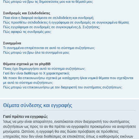
Πώς μπορώ να βρω τις δημοσιεύσεις μου και τα θέματά μου;
Συνδρομές και Σελιδοδείκτες
Ποια είναι η διαφορά ανάμεσα σε σελιδοδείκτη και συνδρομή;
Πώς προσθέτω σελιδοδείκτες ή εγγράφομαι σε συνδρομές σε συγκεκριμένα θέματα;
Πώς εγγράφομαι σε συνδρομές σε συγκεκριμένες Δ. Συζητήσεις;
Πώς αφαιρώ τις συνδρομές μου;
Συνημμένα
Τι συνημμένα επιτρέπονται σε αυτό το σύστημα συζητήσεων;
Πώς μπορώ να βρω όλα τα συνημμένα μου;
Θέματα σχετικά με το phpBB
Ποιος έχει δημιουργήσει αυτό το σύστημα συζητήσεων;
Γιατί δεν είναι διαθέσιμο το Χ χαρακτηριστικό;
Με ποιον θα επικοινωνήσω σχετικά με κατάχρηση ή/και νομικά θέματα που σχετίζονται
με αυτό το σύστημα συζητήσεων;
Πώς μπορώ να επικοινωνήσω με τον διαχειριστή του συστήματος συζητήσεων;
Θέματα σύνδεσης και εγγραφής
Γιατί πρέπει να εγγραφώ;
Ίσως να μην είναι απαραίτητο, εναπόκειται στον διαχειριστή του συστήματος
συζητήσεων ως προς το αν θα πρέπει να εγγραφείτε προκειμένου να αναρτήσετε
μηνύματα. Ωστόσο, η εγγραφή θα σας δώσει πρόσβαση σε πρόσθετες
υπηρεσίες που δεν είναι διαθέσιμες σε επισκέπτες όπως ο καθορισμός εικόνων