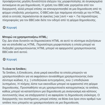
προσφέροντας μεγάλη δυνατότητα ελέγχου της μορφοποίησης σε συγκεκριμένα
αντικείμενα σε μια δημοσίευση. Η χρήση του BBCode χορηγείται από τον
διαχειριστή, αλλά μπορεί επίσης να απενεργοποιηθεί σε μια δημοσίευση από τη
φόρμα υποβολής μηνύματος. Ο BBCode έχει παρόμοια σύνταξη με την HTML,
αλλά οι εντολές περικλείονται σε αγκύλες [ και ] αντί < και >. Για περισσότερες
πληροφορίες για τον BBCode δείτε τον οδηγό από τη φόρμα δημοσίευσης.
Κορυφή
Μπορώ να χρησιμοποιήσω HTML;
Όχι. Δεν είναι δυνατόν να δημοσιεύσετε HTML σε αυτό το σύστημα συζητήσεων
και να αποδοθεί ως HTML. Περισσότερη μορφοποίηση η οποία μπορεί να
διεξαχθεί χρησιμοποιώντας HTML μπορεί να εφαρμοστεί χρησιμοποιώντας
BBCode αντί αυτού.
Κορυφή
Τι είναι τα Smilies;
Τα Smilies, ή Emoticons, είναι μικρά εικονίδια τα οποία μπορούν να
χρησιμοποιηθούν για να εκφράσουν συναίσθημα χρησιμοποιώντας έναν
σύντομο κώδικα, π.χ. :) υποδηλώνει ευτυχισμένος, ενώ :( υποδηλώνει
λυπημένος. Η πλήρης λίστα των εικονιδίων μπορεί να εμφανιστεί στη φόρμα
δημοσίευσης. Προσπαθήστε να μη χρησιμοποιείτε καταχρηστικώς τα smilies,
καθώς μπορεί να καταστήσουν μια δημοσίευση μη αναγνώσιμη και κάποιος
συντονιστής ίσως να επεξεργαστεί ή να αφαιρέσει τη δημοσίευση ολόκληρη. Ο
διαχειριστής του συστήματος μπορεί επίσης να θέσει ένα όριο στον αριθμό των
smilies που μπορείτε να χρησιμοποιήσετε σε μια δημοσίευση.