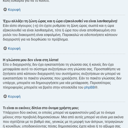
καλή ευκαιρία για να το κάνετε.
Κορυφή
Έχω αλλάξει τη ζώνη ώρας και η ώρα εξακολουθεί να είναι λανθασμένη!
Εάν είστε σίγουρος (-η) ότι έχετε ρυθμίσει τη ζώνη ώρας σωστά και η ώρα
εξακολουθεί να είναι λανθασμένη, τότε ή ώρα που είναι αποθηκευμένη στο
ρολόι του διακομιστή είναι εσφαλμένη. Παρακαλώ να ειδοποιήσετε κάποιον
διαχειριστή για να διορθώσει το πρόβλημα.
Κορυφή
Η γλώσσα μου δεν είναι στη λίστα!
Είτε ο διαχειριστής δεν έχει εγκαταστήσει τη γλώσσα σας ή κανείς δεν έχει
μεταφράσει αυτό το σύστημα συζητήσεων στη γλώσσα σας. Προσπαθήστε να
ζητήσετε από κάποιον διαχειριστή του συστήματος συζητήσεων αν μπορεί να
εγκαταστήσει το πακέτο γλώσσας που χρειάζεστε. Εάν το πακέτο γλώσσας δεν
υπάρχει, μπορείτε να δημιουργήσετε μια νέα μετάφραση. Περισσότερες
πληροφορίες μπορείτε να βρείτε στην ιστοσελίδα του
phpBB
®.
Κορυφή
Τι είναι οι εικόνες δίπλα στο όνομα χρήστη μου;
Υπάρχουν δύο εικόνες οι οποίες μπορεί να εμφανιστούν μαζί με το όνομα
μέλους στην προβολή δημοσιεύσεων. Μια από αυτές μπορεί να είναι μια εικόνα
που σχετίζεται με το βαθμό σας, γενικώς με τη μορφή των άστρων, τετραγώνων
ή κουκίδων, υποδεικνύοντας πόσες δημοσιεύσεις έχετε κάνει ή το αξίωμα σας