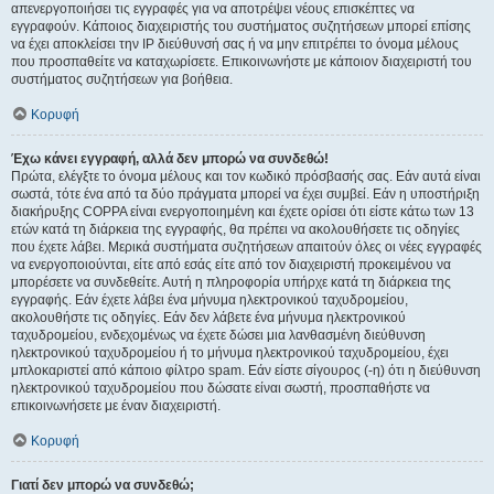
απενεργοποιήσει τις εγγραφές για να αποτρέψει νέους επισκέπτες να
εγγραφούν. Κάποιος διαχειριστής του συστήματος συζητήσεων μπορεί επίσης
να έχει αποκλείσει την IP διεύθυνσή σας ή να μην επιτρέπει το όνομα μέλους
που προσπαθείτε να καταχωρίσετε. Επικοινωνήστε με κάποιον διαχειριστή του
συστήματος συζητήσεων για βοήθεια.
Κορυφή
Έχω κάνει εγγραφή, αλλά δεν μπορώ να συνδεθώ!
Πρώτα, ελέγξτε το όνομα μέλους και τον κωδικό πρόσβασής σας. Εάν αυτά είναι
σωστά, τότε ένα από τα δύο πράγματα μπορεί να έχει συμβεί. Εάν η υποστήριξη
διακήρυξης COPPA είναι ενεργοποιημένη και έχετε ορίσει ότι είστε κάτω των 13
ετών κατά τη διάρκεια της εγγραφής, θα πρέπει να ακολουθήσετε τις οδηγίες
που έχετε λάβει. Μερικά συστήματα συζητήσεων απαιτούν όλες οι νέες εγγραφές
να ενεργοποιούνται, είτε από εσάς είτε από τον διαχειριστή προκειμένου να
μπορέσετε να συνδεθείτε. Αυτή η πληροφορία υπήρχε κατά τη διάρκεια της
εγγραφής. Εάν έχετε λάβει ένα μήνυμα ηλεκτρονικού ταχυδρομείου,
ακολουθήστε τις οδηγίες. Εάν δεν λάβετε ένα μήνυμα ηλεκτρονικού
ταχυδρομείου, ενδεχομένως να έχετε δώσει μια λανθασμένη διεύθυνση
ηλεκτρονικού ταχυδρομείου ή το μήνυμα ηλεκτρονικού ταχυδρομείου, έχει
μπλοκαριστεί από κάποιο φίλτρο spam. Εάν είστε σίγουρος (-η) ότι η διεύθυνση
ηλεκτρονικού ταχυδρομείου που δώσατε είναι σωστή, προσπαθήστε να
επικοινωνήσετε με έναν διαχειριστή.
Κορυφή
Γιατί δεν μπορώ να συνδεθώ;