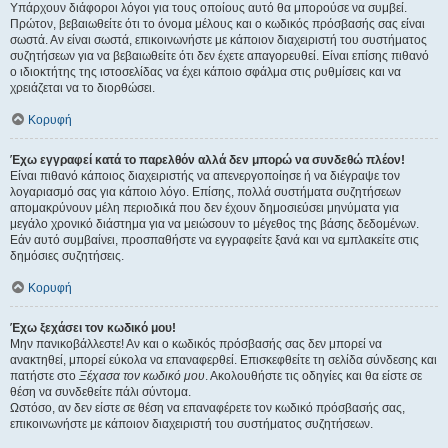
Υπάρχουν διάφοροι λόγοι για τους οποίους αυτό θα μπορούσε να συμβεί.
Πρώτον, βεβαιωθείτε ότι το όνομα μέλους και ο κωδικός πρόσβασής σας είναι
σωστά. Αν είναι σωστά, επικοινωνήστε με κάποιον διαχειριστή του συστήματος
συζητήσεων για να βεβαιωθείτε ότι δεν έχετε απαγορευθεί. Είναι επίσης πιθανό
ο ιδιοκτήτης της ιστοσελίδας να έχει κάποιο σφάλμα στις ρυθμίσεις και να
χρειάζεται να το διορθώσει.
Κορυφή
Έχω εγγραφεί κατά το παρελθόν αλλά δεν μπορώ να συνδεθώ πλέον!
Είναι πιθανό κάποιος διαχειριστής να απενεργοποίησε ή να διέγραψε τον
λογαριασμό σας για κάποιο λόγο. Επίσης, πολλά συστήματα συζητήσεων
απομακρύνουν μέλη περιοδικά που δεν έχουν δημοσιεύσει μηνύματα για
μεγάλο χρονικό διάστημα για να μειώσουν το μέγεθος της βάσης δεδομένων.
Εάν αυτό συμβαίνει, προσπαθήστε να εγγραφείτε ξανά και να εμπλακείτε στις
δημόσιες συζητήσεις.
Κορυφή
Έχω ξεχάσει τον κωδικό μου!
Μην πανικοβάλλεστε! Αν και ο κωδικός πρόσβασής σας δεν μπορεί να
ανακτηθεί, μπορεί εύκολα να επαναφερθεί. Επισκεφθείτε τη σελίδα σύνδεσης και
πατήστε στο
Ξέχασα τον κωδικό μου
. Ακολουθήστε τις οδηγίες και θα είστε σε
θέση να συνδεθείτε πάλι σύντομα.
Ωστόσο, αν δεν είστε σε θέση να επαναφέρετε τον κωδικό πρόσβασής σας,
επικοινωνήστε με κάποιον διαχειριστή του συστήματος συζητήσεων.