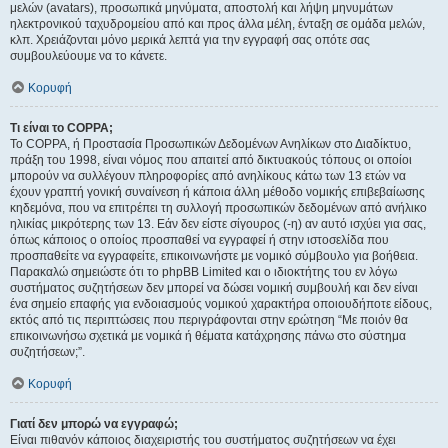
μελών (avatars), προσωπικά μηνύματα, αποστολή και λήψη μηνυμάτων
ηλεκτρονικού ταχυδρομείου από και προς άλλα μέλη, ένταξη σε ομάδα μελών,
κλπ. Χρειάζονται μόνο μερικά λεπτά για την εγγραφή σας οπότε σας
συμβουλεύουμε να το κάνετε.
Κορυφή
Τι είναι το COPPA;
Το COPPA, ή Προστασία Προσωπικών Δεδομένων Ανηλίκων στο Διαδίκτυο,
πράξη του 1998, είναι νόμος που απαιτεί από δικτυακούς τόπους οι οποίοι
μπορούν να συλλέγουν πληροφορίες από ανηλίκους κάτω των 13 ετών να
έχουν γραπτή γονική συναίνεση ή κάποια άλλη μέθοδο νομικής επιβεβαίωσης
κηδεμόνα, που να επιτρέπει τη συλλογή προσωπικών δεδομένων από ανήλικο
ηλικίας μικρότερης των 13. Εάν δεν είστε σίγουρος (-η) αν αυτό ισχύει για σας,
όπως κάποιος ο οποίος προσπαθεί να εγγραφεί ή στην ιστοσελίδα που
προσπαθείτε να εγγραφείτε, επικοινωνήστε με νομικό σύμβουλο για βοήθεια.
Παρακαλώ σημειώστε ότι το phpBB Limited και ο ιδιοκτήτης του εν λόγω
συστήματος συζητήσεων δεν μπορεί να δώσει νομική συμβουλή και δεν είναι
ένα σημείο επαφής για ενδοιασμούς νομικού χαρακτήρα οποιουδήποτε είδους,
εκτός από τις περιπτώσεις που περιγράφονται στην ερώτηση “Με ποιόν θα
επικοινωνήσω σχετικά με νομικά ή θέματα κατάχρησης πάνω στο σύστημα
συζητήσεων;”.
Κορυφή
Γιατί δεν μπορώ να εγγραφώ;
Είναι πιθανόν κάποιος διαχειριστής του συστήματος συζητήσεων να έχει