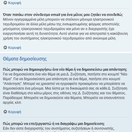
Κορυφή
Όταν πατάω στον σύνδεσμο email για ένα μέλος μου ζητάει να συνδεθώ;
Μόνον εγγεγραμμένα μέλη μπορούν να στείλουν μήνυμα ηλεκτρονικού
ταχυδρομείου σε άλλα μέλη μέσω της ενσωματωμένης φόρμας αποστολής
μηνύματος ηλεκτρονικού ταχυδρομείου και μόνο αν ο διαχειριστής έχει
ενεργοποιήσει αυτή τη δυνατότητα. Αυτό γίνεται για να αποτραπεί η κακόβουλη
χρήση του συστήματος ηλεκτρονικού ταχυδρομείου από ανώνυμα μέλη.
Κορυφή
Θέματα δημοσίευσης
Πώς μπορώ να δημιουργήσω ένα νέο θέμα ή να δημοσιεύσω μια απάντηση;
Για να δημοσιεύσετε ένα νέο θέμα σε μια Δ. Συζήτηση, πατήστε στο κουμπί “Νέο
θέμα”. Για να δημοσιεύσετε μια απάντηση σε ένα θέμα, πατήστε στο κουμπί
“Απάντηση”. Μπορεί να χρειαστεί να εγγραφείτε προκειμένου να μπορέσετε να
δημοσιεύσετε ένα μήνυμα. Μια λίστα με τα δικαιώματά σας σε κάθε Δ. Συζήτηση
είναι διαθέσιμη στο κάτω μέρος στις οθόνες της Δ. Συζήτησης και του θέματος.
Παράδειγμα: Μπορείτε να δημοσιεύετε νέα θέματα, Μπορείτε να επισυνάπτετε
αρχεία, κλπ.
Κορυφή
Πώς μπορώ να επεξεργαστώ ή να διαγράψω μια δημοσίευση;
Εάν δεν είστε διαχειριστής του συστήματος συζητήσεων ή συντονιστής,