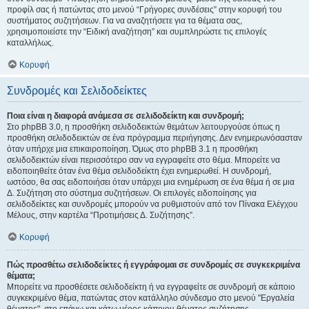
προφίλ σας ή πατώντας στο μενού “Γρήγορες συνδέσεις” στην κορυφή του
συστήματος συζητήσεων. Για να αναζητήσετε για τα θέματα σας,
χρησιμοποιείστε την “Ειδική αναζήτηση” και συμπληρώστε τις επιλογές
καταλλήλως.
Κορυφή
Συνδρομές και Σελιδοδείκτες
Ποια είναι η διαφορά ανάμεσα σε σελιδοδείκτη και συνδρομή;
Στο phpBB 3.0, η προσθήκη σελιδοδεικτών θεμάτων λειτουργούσε όπως η
προσθήκη σελιδοδεικτών σε ένα πρόγραμμα περιήγησης. Δεν ενημερωνόσασταν
όταν υπήρχε μια επικαιροποίηση. Όμως στο phpBB 3.1 η προσθήκη
σελιδοδεικτών είναι περισσότερο σαν να εγγραφείτε στο θέμα. Μπορείτε να
ειδοποιηθείτε όταν ένα θέμα σελιδοδείκτη έχει ενημερωθεί. Η συνδρομή,
ωστόσο, θα σας ειδοποιήσει όταν υπάρχει μια ενημέρωση σε ένα θέμα ή σε μια
Δ. Συζήτηση στο σύστημα συζητήσεων. Οι επιλογές ειδοποίησης για
σελιδοδείκτες και συνδρομές μπορούν να ρυθμιστούν από τον Πίνακα Ελέγχου
Μέλους, στην καρτέλα “Προτιμήσεις Δ. Συζήτησης”.
Κορυφή
Πώς προσθέτω σελιδοδείκτες ή εγγράφομαι σε συνδρομές σε συγκεκριμένα
θέματα;
Μπορείτε να προσθέσετε σελιδοδείκτη ή να εγγραφείτε σε συνδρομή σε κάποιο
συγκεκριμένο θέμα, πατώντας στον κατάλληλο σύνδεσμο στο μενού "Εργαλεία