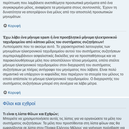
περίπτωση που λαμβάνετε ανεπιθύμητα προσωπικά μηνύματα από ένα
συγκεκριμένο μέλος, αναφέρετε τα μηνύματα στους συντονιστές. Έχουν τη
δυνατότητα να αποτρέψουν ένα μέλος από την αποστολή προσωπικών
μηνυμάτων.
Κορυφή
Έχω λάβει ένα μήνυμα spam ή ένα προσβλητικό μήνυμα ηλεκτρονικού
ταχυδρομείου από κάποιο μέλος του συστήματος συζητήσεων!
Λυπούμαστε που το ακούμε αυτό. Το χαρακτηριστικό λειτουργίας των
μηνυμάτων ηλεκτρονικού ταχυδρομείου αυτού του συστήματος συζητήσεων
συμπεριλαμβάνουν ασφαλιστικές δικλείδες για να προσπαθήσουμε και να
παρακολουθήσουμε μέλη που αποστέλλουν τέτοια μηνύματα, οπότε στείλτε
μήνυμα ηλεκτρονικού ταχυδρομείου στον διαχειριστή του συστήματος
συζητήσεων με πλήρες αντίγραφο του μηνύματος που λάβατε. Είναι πολύ
σημαντικό να υπάρχουν οι κεφαλίδες που περιέχουν τα στοιχεία του μέλους το
οποίο απέστειλε το μήνυμα ηλεκτρονικού ταχυδρομείου. Ο διαχειριστής του
συστήματος συζητήσεων μπορεί στη συνέχεια να λάβει μέτρα.
Κορυφή
Φίλοι και εχθροί
Τι είναι η λίστα Φίλων και Εχθρών;
Μπορείτε να χρησιμοποιήσετε αυτές τις λίστες για να οργανώσετε τα μέλη του
συστήματος συζητήσεων. Τα μέλη που προστίθενται στη λίστα φίλων σας θα
εμφανίζονται σε λίστα στον Πίνακα Ελέγχου Μέλους για γρήγορη πρόσβαση για