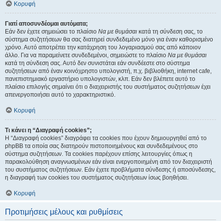
Κορυφή
Γιατί αποσυνδέομαι αυτόματα;
Εάν δεν έχετε σημειώσει το πλαίσιο
Να με θυμάσαι
κατά τη σύνδεση σας, το
σύστημα συζητήσεων θα σας διατηρεί συνδεδεμένο μόνο για έναν καθορισμένο
χρόνο. Αυτό αποτρέπει την κατάχρηση του λογαριασμού σας από κάποιον
άλλο. Για να παραμείνετε συνδεδεμένοι, σημειώστε το πλαίσιο
Να με θυμάσαι
κατά τη σύνδεση σας. Αυτό δεν συνιστάται εάν συνδέεστε στο σύστημα
συζητήσεων από έναν κοινόχρηστο υπολογιστή, π.χ. βιβλιοθήκη, internet cafe,
πανεπιστημιακό εργαστήριο υπολογιστών, κλπ. Εάν δεν βλέπετε αυτό το
πλαίσιο επιλογής σημαίνει ότι ο διαχειριστής του συστήματος συζητήσεων έχει
απενεργοποιήσει αυτό το χαρακτηριστικό.
Κορυφή
Τι κάνει η “Διαγραφή cookies”;
Η “Διαγραφή cookies” διαγράφει τα cookies που έχουν δημιουργηθεί από το
phpBB τα οποία σας διατηρούν πιστοποιημένους και συνδεδεμένους στο
σύστημα συζητήσεων. Τα cookies παρέχουν επίσης λειτουργίες όπως η
παρακολούθηση αναγνωσμένων εάν είναι ενεργοποιημένη από τον διαχειριστή
του συστήματος συζητήσεων. Εάν έχετε προβλήματα σύνδεσης ή αποσύνδεσης,
η διαγραφή των cookies του συστήματος συζητήσεων ίσως βοηθήσει.
Κορυφή
Προτιμήσεις μέλους και ρυθμίσεις