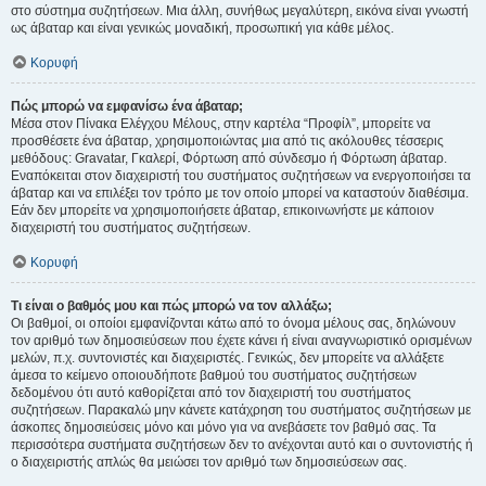
στο σύστημα συζητήσεων. Μια άλλη, συνήθως μεγαλύτερη, εικόνα είναι γνωστή
ως άβαταρ και είναι γενικώς μοναδική, προσωπική για κάθε μέλος.
Κορυφή
Πώς μπορώ να εμφανίσω ένα άβαταρ;
Μέσα στον Πίνακα Ελέγχου Μέλους, στην καρτέλα “Προφίλ”, μπορείτε να
προσθέσετε ένα άβαταρ, χρησιμοποιώντας μια από τις ακόλουθες τέσσερις
μεθόδους: Gravatar, Γκαλερί, Φόρτωση από σύνδεσμο ή Φόρτωση άβαταρ.
Εναπόκειται στον διαχειριστή του συστήματος συζητήσεων να ενεργοποιήσει τα
άβαταρ και να επιλέξει τον τρόπο με τον οποίο μπορεί να καταστούν διαθέσιμα.
Εάν δεν μπορείτε να χρησιμοποιήσετε άβαταρ, επικοινωνήστε με κάποιον
διαχειριστή του συστήματος συζητήσεων.
Κορυφή
Τι είναι ο βαθμός μου και πώς μπορώ να τον αλλάξω;
Οι βαθμοί, οι οποίοι εμφανίζονται κάτω από το όνομα μέλους σας, δηλώνουν
τον αριθμό των δημοσιεύσεων που έχετε κάνει ή είναι αναγνωριστικό ορισμένων
μελών, π.χ. συντονιστές και διαχειριστές. Γενικώς, δεν μπορείτε να αλλάξετε
άμεσα το κείμενο οποιουδήποτε βαθμού του συστήματος συζητήσεων
δεδομένου ότι αυτό καθορίζεται από τον διαχειριστή του συστήματος
συζητήσεων. Παρακαλώ μην κάνετε κατάχρηση του συστήματος συζητήσεων με
άσκοπες δημοσιεύσεις μόνο και μόνο για να ανεβάσετε τον βαθμό σας. Τα
περισσότερα συστήματα συζητήσεων δεν το ανέχονται αυτό και ο συντονιστής ή
ο διαχειριστής απλώς θα μειώσει τον αριθμό των δημοσιεύσεων σας.