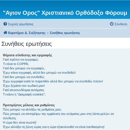
"Αγιον Ορος" Χριστιανικό Ορθόδοξο Φόρουμ
Συχνές ερωτήσεις
Σύνδεση
Ευρετήριο Δ. Συζήτησης
Συνήθεις ερωτήσεις
Συνήθεις ερωτήσεις
Θέματα σύνδεσης και εγγραφής
Γιατί πρέπει να εγγραφώ;
Τι είναι το COPPA;
Γιατί δεν μπορώ να εγγραφώ;
Έχω κάνει εγγραφή, αλλά δεν μπορώ να συνδεθώ!
Γιατί δεν μπορώ να συνδεθώ;
Έχω εγγραφεί κατά το παρελθόν αλλά δεν μπορώ να συνδεθώ πλέον!
Έχω ξεχάσει τον κωδικό μου!
Γιατί αποσυνδέομαι αυτόματα;
Τι κάνει η “Διαγραφή cookies”;
Προτιμήσεις μέλους και ρυθμίσεις
Πώς μπορώ να αλλάξω τις ρυθμίσεις μου;
Πώς μπορώ να αποτρέψω την εμφάνιση του ονόματος μου στη λίστα μελών σε
σύνδεση;
Η ώρα δεν είναι σωστή!
Έχω αλλάξει τη ζώνη ώρας και η ώρα εξακολουθεί να είναι λανθασμένη!