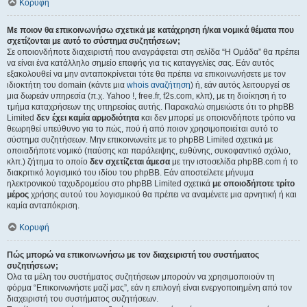
Κορυφή
Με ποιον θα επικοινωνήσω σχετικά με κατάχρηση ή/και νομικά θέματα που
σχετίζονται με αυτό το σύστημα συζητήσεων;
Σε οποιονδήποτε διαχειριστή που αναγράφεται στη σελίδα “Η Ομάδα” θα πρέπει
να είναι ένα κατάλληλο σημείο επαφής για τις καταγγελίες σας. Εάν αυτός
εξακολουθεί να μην ανταποκρίνεται τότε θα πρέπει να επικοινωνήσετε με τον
ιδιοκτήτη του domain (κάντε μια
whois αναζήτηση
) ή, εάν αυτός λειτουργεί σε
μια δωρεάν υπηρεσία (π.χ. Yahoo !, free.fr, f2s.com, κλπ), με τη διοίκηση ή το
τμήμα καταχρήσεων της υπηρεσίας αυτής. Παρακαλώ σημειώστε ότι το phpBB
Limited
δεν έχει καμία αρμοδιότητα
και δεν μπορεί με οποιονδήποτε τρόπο να
θεωρηθεί υπεύθυνο για το πώς, πού ή από ποιον χρησιμοποιείται αυτό το
σύστημα συζητήσεων. Μην επικοινωνείτε με το phpBB Limited σχετικά με
οποιαδήποτε νομικό (παύσης και παράλειψης, ευθύνης, συκοφαντικό σχόλιο,
κλπ.) ζήτημα το οποίο
δεν σχετίζεται άμεσα
με την ιστοσελίδα phpBB.com ή το
διακριτικό λογισμικό του ιδίου του phpBB. Εάν αποστείλετε μήνυμα
ηλεκτρονικού ταχυδρομείου στο phpBB Limited σχετικά
με οποιοδήποτε τρίτο
μέρος
χρήσης αυτού του λογισμικού θα πρέπει να αναμένετε μια αρνητική ή και
καμία ανταπόκριση.
Κορυφή
Πώς μπορώ να επικοινωνήσω με τον διαχειριστή του συστήματος
συζητήσεων;
Όλα τα μέλη του συστήματος συζητήσεων μπορούν να χρησιμοποιούν τη
φόρμα “Επικοινωνήστε μαζί μας”, εάν η επιλογή είναι ενεργοποιημένη από τον
διαχειριστή του συστήματος συζητήσεων.