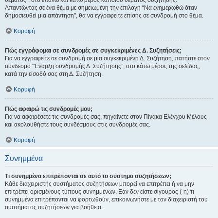
θέματος", στο επάνω και κάτω μέρος κάποιου θέματος συζήτησης.
Απαντώντας σε ένα θέμα με σημειωμένη την επιλογή “Να ενημερωθώ όταν
δημοσιευθεί μια απάντηση”, θα να εγγραφείτε επίσης σε συνδρομή στο θέμα.
Κορυφή
Πώς εγγράφομαι σε συνδρομές σε συγκεκριμένες Δ. Συζητήσεις;
Για να εγγραφείτε σε συνδρομή σε μια συγκεκριμένη Δ. Συζήτηση, πατήστε στον
σύνδεσμο “Έναρξη συνδρομής Δ. Συζήτησης”, στο κάτω μέρος της σελίδας,
κατά την είσοδό σας στη Δ. Συζήτηση.
Κορυφή
Πώς αφαιρώ τις συνδρομές μου;
Για να αφαιρέσετε τις συνδρομές σας, πηγαίνετε στον Πίνακα Ελέγχου Μέλους
και ακολουθήστε τους συνδέσμους στις συνδρομές σας.
Κορυφή
Συνημμένα
Τι συνημμένα επιτρέπονται σε αυτό το σύστημα συζητήσεων;
Κάθε διαχειριστής συστήματος συζητήσεων μπορεί να επιτρέπει ή να μην
επιτρέπει ορισμένους τύπους συνημμένων. Εάν δεν είστε σίγουρος (-η) τι
συνημμένα επιτρέπονται να φορτωθούν, επικοινωνήστε με τον διαχειριστή του
συστήματος συζητήσεων για βοήθεια.