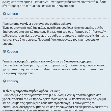
ενταχθείτε στην ομάδα. Παρακαλώ μην παρενοχλήσετε τον συντονιστή ομάδας
εάν απορρίψει το αίτημα σας, θα έχει τους λόγους του.
Κορυφή
Πώς μπορώ να γίνω συντονιστής ομάδας μελών;
Ένας συντονιστής ομάδας μελών ανατίθεται συνήθως όταν οι ομάδες μελών
δημιουργούνται αρχικά από έναν διαχειριστή του συστήματος συζητήσεων. Αν
ενδιαφέρεστε να γίνετε συντονιστής ομάδας, το πρώτο σημείο επαφής θα πρέπει
να είναι ένας διαχειριστής. Προσπαθήστε στέλνοντάς του ένα προσωπικό
μήνυμα.
Κορυφή
Γιατί μερικές ομάδες μελών εμφανίζονται με διαφορετικό χρώμα;
Είναι πιθανό ο διαχειριστής του συστήματος συζητήσεων να έχει ορίσει κάποιο
χρώμα στα μέλη μιας ομάδας μελών ώστε να είναι εύκολο να εντοπιστούν τα
μέλη αυτής της ομάδας.
Κορυφή
Τι είναι η “Προεπιλεγμένη ομάδα μελών”;
Εάν είστε μέλος σε παραπάνω από μια ομάδα μελών, η προεπιλεγμένη σας
χρησιμοποιείται για να προσδιορίσει ποια ομάδα θα πρέπει να δείξει το χρώμα
και το βαθμό της ομάδας για εσάς από προεπιλογή. Ο διαχειριστής του
συστήματος συζητήσεων μπορεί να σας παραχωρήσει δικαίωμα να αλλάξετε την