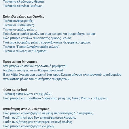
Τι είναι τα κλειδωμένα θέματα;
Τι είναι τα εικονίδια θεμάτων;
Επίπεδα μελών και Ομάδες
Τι είναι οι Διαχειριστές;
Τι είναι οι Συντονιστές;
Τι είναι οι ομάδες μελών;
Πού είναι οι ομάδες μελών και πώς μπορώ να συμμετάσχω σε μια;
Πώς μπορώ να γίνω συντονιστής ομάδας μελών;
Γιατί μερικές ομάδες μελών εμφανίζονται με διαφορετικό χρώμα;
Τι είναι η “Προεπιλεγμένη ομάδα μελών”;
Τι είναι ο σύνδεσμος "Η ομάδα”;
Προσωπικά Μηνύματα
Δεν μπορώ να στείλω προσωπικά μηνύματα!
Λαμβάνω συνέχεια ανεπιθύμητα μηνύματα!
Έχω λάβει ένα μήνυμα spam ή ένα προσβλητικό μήνυμα ηλεκτρονικού ταχυδρομείου
από κάποιο μέλος του συστήματος συζητήσεων!
Φίλοι και εχθροί
Τι είναι η λίστα Φίλων και Εχθρών;
Πώς μπορώ να προσθέσω / αφαιρέσω μέλη στις λίστες Φίλων και Εχθρών;
Αναζήτηση στις Δ. Συζητήσεις
Πώς μπορώ να αναζητήσω σε μια ή περισσότερες Δ. Συζητήσεις;
Γιατί η αναζήτησή μου δεν επιστρέφει αποτελέσματα;
Γιατί η αναζήτηση μου επιστρέφει μια κενή σελίδα;
Πώς μπορώ να αναζητήσω για μέλη;