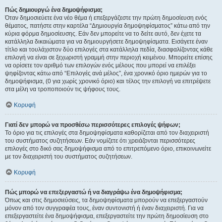
Πώς δημιουργώ ένα δημοψήφισμα;
Όταν δημοσιεύετε ένα νέο θέμα ή επεξεργάζεστε την πρώτη δημοσίευση ενός
θέματος, πατήστε στην καρτέλα “Δημιουργία δημοψηφίσματος” κάτω από την
κύρια φόρμα δημοσίευσης. Εάν δεν μπορείτε να το δείτε αυτό, δεν έχετε τα
κατάλληλα δικαιώματα για να δημιουργήσετε δημοψηφίσματα. Εισάγετε έναν
τίτλο και τουλάχιστον δύο επιλογές στα κατάλληλα πεδία, διασφαλίζοντας κάθε
επιλογή να είναι σε ξεχωριστή γραμμή στην περιοχή κειμένου. Μπορείτε επίσης
να ορίσετε τον αριθμό των επιλογών ενός μέλους που μπορεί να επιλέξει
ψηφίζοντας κάτω από “Επιλογές ανά μέλος”, ένα χρονικό όριο ημερών για το
δημοψήφισμα, (0 για χωρίς χρονικό όριο) και τέλος την επιλογή να επιτρέψετε
στα μέλη να τροποποιούν τις ψήφους τους.
Κορυφή
Γιατί δεν μπορώ να προσθέσω περισσότερες επιλογές ψήφων;
Το όριο για τις επιλογές στα δημοψηφίσματα καθορίζεται από τον διαχειριστή
του συστήματος συζητήσεων. Εάν νομίζετε ότι χρειάζονται περισσότερες
επιλογές στο δικό σας δημοψήφισμα από το επιτρεπόμενο όριο, επικοινωνείτε
με τον διαχειριστή του συστήματος συζητήσεων.
Κορυφή
Πώς μπορώ να επεξεργαστώ ή να διαγράψω ένα δημοψήφισμα;
Όπως και στις δημοσιεύσεις, τα δημοψηφίσματα μπορούν να επεξεργαστούν
μόνον από τον συγγραφέα τους, έναν συντονιστή ή έναν διαχειριστή. Για να
επεξεργαστείτε ένα δημοψήφισμα, επεξεργαστείτε την πρώτη δημοσίευση στο