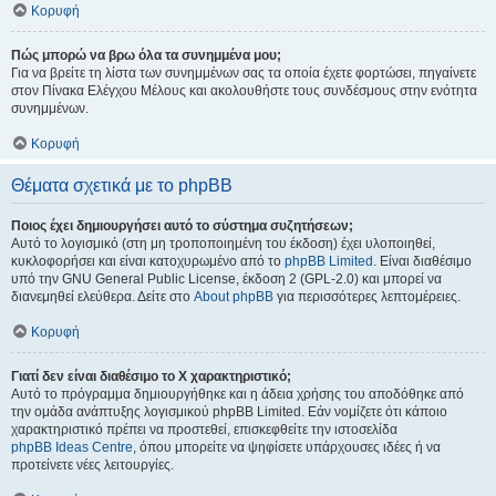
Κορυφή
Πώς μπορώ να βρω όλα τα συνημμένα μου;
Για να βρείτε τη λίστα των συνημμένων σας τα οποία έχετε φορτώσει, πηγαίνετε
στον Πίνακα Ελέγχου Μέλους και ακολουθήστε τους συνδέσμους στην ενότητα
συνημμένων.
Κορυφή
Θέματα σχετικά με το phpBB
Ποιος έχει δημιουργήσει αυτό το σύστημα συζητήσεων;
Αυτό το λογισμικό (στη μη τροποποιημένη του έκδοση) έχει υλοποιηθεί,
κυκλοφορήσει και είναι κατοχυρωμένο από το
phpBB Limited
. Είναι διαθέσιμο
υπό την GNU General Public License, έκδοση 2 (GPL-2.0) και μπορεί να
διανεμηθεί ελεύθερα. Δείτε στο
About phpBB
για περισσότερες λεπτομέρειες.
Κορυφή
Γιατί δεν είναι διαθέσιμο το Χ χαρακτηριστικό;
Αυτό το πρόγραμμα δημιουργήθηκε και η άδεια χρήσης του αποδόθηκε από
την ομάδα ανάπτυξης λογισμικού phpBB Limited. Εάν νομίζετε ότι κάποιο
χαρακτηριστικό πρέπει να προστεθεί, επισκεφθείτε την ιστοσελίδα
phpBB Ideas Centre
, όπου μπορείτε να ψηφίσετε υπάρχουσες ιδέες ή να
προτείνετε νέες λειτουργίες.