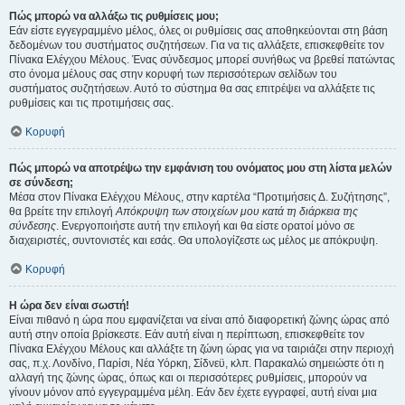
Πώς μπορώ να αλλάξω τις ρυθμίσεις μου;
Εάν είστε εγγεγραμμένο μέλος, όλες οι ρυθμίσεις σας αποθηκεύονται στη βάση
δεδομένων του συστήματος συζητήσεων. Για να τις αλλάξετε, επισκεφθείτε τον
Πίνακα Ελέγχου Μέλους. Ένας σύνδεσμος μπορεί συνήθως να βρεθεί πατώντας
στο όνομα μέλους σας στην κορυφή των περισσότερων σελίδων του
συστήματος συζητήσεων. Αυτό το σύστημα θα σας επιτρέψει να αλλάξετε τις
ρυθμίσεις και τις προτιμήσεις σας.
Κορυφή
Πώς μπορώ να αποτρέψω την εμφάνιση του ονόματος μου στη λίστα μελών
σε σύνδεση;
Μέσα στον Πίνακα Ελέγχου Μέλους, στην καρτέλα “Προτιμήσεις Δ. Συζήτησης”,
θα βρείτε την επιλογή
Απόκρυψη των στοιχείων μου κατά τη διάρκεια της
σύνδεσης
. Ενεργοποιήστε αυτή την επιλογή και θα είστε ορατοί μόνο σε
διαχειριστές, συντονιστές και εσάς. Θα υπολογίζεστε ως μέλος με απόκρυψη.
Κορυφή
Η ώρα δεν είναι σωστή!
Είναι πιθανό η ώρα που εμφανίζεται να είναι από διαφορετική ζώνης ώρας από
αυτή στην οποία βρίσκεστε. Εάν αυτή είναι η περίπτωση, επισκεφθείτε τον
Πίνακα Ελέγχου Μέλους και αλλάξτε τη ζώνη ώρας για να ταιριάζει στην περιοχή
σας, π.χ. Λονδίνο, Παρίσι, Νέα Υόρκη, Σίδνεϋ, κλπ. Παρακαλώ σημειώστε ότι η
αλλαγή της ζώνης ώρας, όπως και οι περισσότερες ρυθμίσεις, μπορούν να
γίνουν μόνον από εγγεγραμμένα μέλη. Εάν δεν έχετε εγγραφεί, αυτή είναι μια