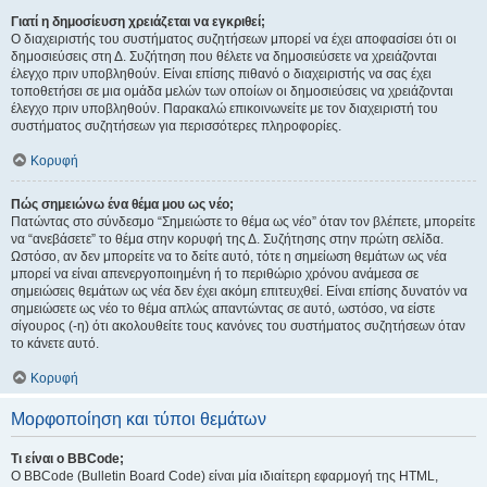
Γιατί η δημοσίευση χρειάζεται να εγκριθεί;
Ο διαχειριστής του συστήματος συζητήσεων μπορεί να έχει αποφασίσει ότι οι
δημοσιεύσεις στη Δ. Συζήτηση που θέλετε να δημοσιεύσετε να χρειάζονται
έλεγχο πριν υποβληθούν. Είναι επίσης πιθανό ο διαχειριστής να σας έχει
τοποθετήσει σε μια ομάδα μελών των οποίων οι δημοσιεύσεις να χρειάζονται
έλεγχο πριν υποβληθούν. Παρακαλώ επικοινωνείτε με τον διαχειριστή του
συστήματος συζητήσεων για περισσότερες πληροφορίες.
Κορυφή
Πώς σημειώνω ένα θέμα μου ως νέο;
Πατώντας στο σύνδεσμο “Σημειώστε το θέμα ως νέο” όταν τον βλέπετε, μπορείτε
να “ανεβάσετε” το θέμα στην κορυφή της Δ. Συζήτησης στην πρώτη σελίδα.
Ωστόσο, αν δεν μπορείτε να το δείτε αυτό, τότε η σημείωση θεμάτων ως νέα
μπορεί να είναι απενεργοποιημένη ή το περιθώριο χρόνου ανάμεσα σε
σημειώσεις θεμάτων ως νέα δεν έχει ακόμη επιτευχθεί. Είναι επίσης δυνατόν να
σημειώσετε ως νέο το θέμα απλώς απαντώντας σε αυτό, ωστόσο, να είστε
σίγουρος (-η) ότι ακολουθείτε τους κανόνες του συστήματος συζητήσεων όταν
το κάνετε αυτό.
Κορυφή
Μορφοποίηση και τύποι θεμάτων
Τι είναι ο BBCode;
Ο BBCode (Bulletin Board Code) είναι μία ιδιαίτερη εφαρμογή της HTML,