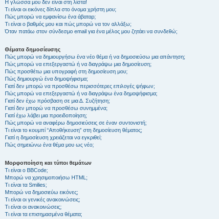
Η γλώσσα μου δεν είναι στη λίστα!
Τι είναι οι εικόνες δίπλα στο όνομα χρήστη μου;
Πώς μπορώ να εμφανίσω ένα άβαταρ;
Τι είναι ο βαθμός μου και πώς μπορώ να τον αλλάξω;
Όταν πατάω στον σύνδεσμο email για ένα μέλος μου ζητάει να συνδεθώ;
Θέματα δημοσίευσης
Πώς μπορώ να δημιουργήσω ένα νέο θέμα ή να δημοσιεύσω μια απάντηση;
Πώς μπορώ να επεξεργαστώ ή να διαγράψω μια δημοσίευση;
Πώς προσθέτω μια υπογραφή στη δημοσίευση μου;
Πώς δημιουργώ ένα δημοψήφισμα;
Γιατί δεν μπορώ να προσθέσω περισσότερες επιλογές ψήφων;
Πώς μπορώ να επεξεργαστώ ή να διαγράψω ένα δημοψήφισμα;
Γιατί δεν έχω πρόσβαση σε μια Δ. Συζήτηση;
Γιατί δεν μπορώ να προσθέσω συνημμένα;
Γιατί έχω λάβει μια προειδοποίηση;
Πώς μπορώ να αναφέρω δημοσιεύσεις σε έναν συντονιστή;
Τι είναι το κουμπί “Αποθήκευση” στη δημοσίευση θέματος;
Γιατί η δημοσίευση χρειάζεται να εγκριθεί;
Πώς σημειώνω ένα θέμα μου ως νέο;
Μορφοποίηση και τύποι θεμάτων
Τι είναι ο BBCode;
Μπορώ να χρησιμοποιήσω HTML;
Τι είναι τα Smilies;
Μπορώ να δημοσιεύω εικόνες;
Τι είναι οι γενικές ανακοινώσεις;
Τι είναι οι ανακοινώσεις;
Τι είναι τα επισημασμένα θέματα;