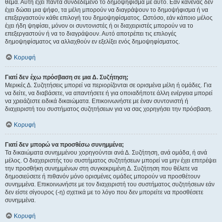
θέμα. Αυτή έχει πάντα συνδεδεμένο το δημοψήφισμα με αυτό. Εάν κανένας δεν
έχει δώσει μια ψήφο, τα μέλη μπορούν να διαγράψουν το δημοψήφισμα ή να
επεξεργαστούν κάθε επιλογή του δημοψηφίσματος. Ωστόσο, εάν κάποιο μέλος
έχει ήδη ψηφίσει, μόνον οι συντονιστές ή οι διαχειριστές μπορούν να το
επεξεργαστούν ή να το διαγράψουν. Αυτό αποτρέπει τις επιλογές
δημοψηφίσματος να αλλαχθούν εν εξελίξει ενός δημοψηφίσματος.
Κορυφή
Γιατί δεν έχω πρόσβαση σε μια Δ. Συζήτηση;
Μερικές Δ. Συζητήσεις μπορεί να περιορίζονται σε ορισμένα μέλη ή ομάδες. Για
να δείτε, να διαβάσετε, να απαντήσετε ή για οποιαδήποτε άλλη ενέργεια μπορεί
να χρειάζεστε ειδικά δικαιώματα. Επικοινωνήστε με έναν συντονιστή ή
διαχειριστή του συστήματος συζητήσεων για να σας χορηγήσει την πρόσβαση.
Κορυφή
Γιατί δεν μπορώ να προσθέσω συνημμένα;
Τα δικαιώματα συνημμένου χορηγούνται ανά Δ. Συζήτηση, ανά ομάδα, ή ανά
μέλος. Ο διαχειριστής του συστήματος συζητήσεων μπορεί να μην έχει επιτρέψει
την προσθήκη συνημμένων στη συγκεκριμένη Δ. Συζήτηση που θέλετε να
δημοσιεύσετε ή πιθανόν μόνο ορισμένες ομάδες μπορούν να προσθέτουν
συνημμένα. Επικοινωνήστε με τον διαχειριστή του συστήματος συζητήσεων εάν
δεν είστε σίγουρος (-η) σχετικά με το λόγο που δεν μπορείτε να προσθέσετε
συνημμένα.
Κορυφή