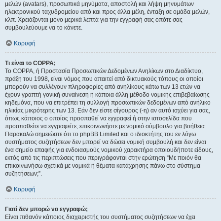
μελών (avatars), προσωπικά μηνύματα, αποστολή και λήψη μηνυμάτων
ηλεκτρονικού ταχυδρομείου από και προς άλλα μέλη, ένταξη σε ομάδα μελών,
κλπ. Χρειάζονται μόνο μερικά λεπτά για την εγγραφή σας οπότε σας
συμβουλεύουμε να το κάνετε.
Κορυφή
Τι είναι το COPPA;
Το COPPA, ή Προστασία Προσωπικών Δεδομένων Ανηλίκων στο Διαδίκτυο,
πράξη του 1998, είναι νόμος που απαιτεί από δικτυακούς τόπους οι οποίοι
μπορούν να συλλέγουν πληροφορίες από ανηλίκους κάτω των 13 ετών να
έχουν γραπτή γονική συναίνεση ή κάποια άλλη μέθοδο νομικής επιβεβαίωσης
κηδεμόνα, που να επιτρέπει τη συλλογή προσωπικών δεδομένων από ανήλικο
ηλικίας μικρότερης των 13. Εάν δεν είστε σίγουρος (-η) αν αυτό ισχύει για σας,
όπως κάποιος ο οποίος προσπαθεί να εγγραφεί ή στην ιστοσελίδα που
προσπαθείτε να εγγραφείτε, επικοινωνήστε με νομικό σύμβουλο για βοήθεια.
Παρακαλώ σημειώστε ότι το phpBB Limited και ο ιδιοκτήτης του εν λόγω
συστήματος συζητήσεων δεν μπορεί να δώσει νομική συμβουλή και δεν είναι
ένα σημείο επαφής για ενδοιασμούς νομικού χαρακτήρα οποιουδήποτε είδους,
εκτός από τις περιπτώσεις που περιγράφονται στην ερώτηση “Με ποιόν θα
επικοινωνήσω σχετικά με νομικά ή θέματα κατάχρησης πάνω στο σύστημα
συζητήσεων;”.
Κορυφή
Γιατί δεν μπορώ να εγγραφώ;
Είναι πιθανόν κάποιος διαχειριστής του συστήματος συζητήσεων να έχει