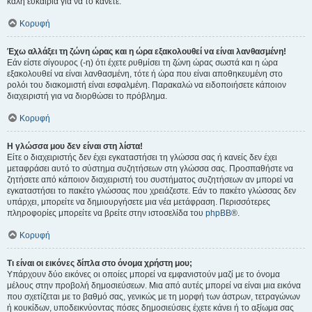
καλή ευκαιρία για να το κάνετε.
Κορυφή
Έχω αλλάξει τη ζώνη ώρας και η ώρα εξακολουθεί να είναι λανθασμένη!
Εάν είστε σίγουρος (-η) ότι έχετε ρυθμίσει τη ζώνη ώρας σωστά και η ώρα
εξακολουθεί να είναι λανθασμένη, τότε ή ώρα που είναι αποθηκευμένη στο
ρολόι του διακομιστή είναι εσφαλμένη. Παρακαλώ να ειδοποιήσετε κάποιον
διαχειριστή για να διορθώσει το πρόβλημα.
Κορυφή
Η γλώσσα μου δεν είναι στη λίστα!
Είτε ο διαχειριστής δεν έχει εγκαταστήσει τη γλώσσα σας ή κανείς δεν έχει
μεταφράσει αυτό το σύστημα συζητήσεων στη γλώσσα σας. Προσπαθήστε να
ζητήσετε από κάποιον διαχειριστή του συστήματος συζητήσεων αν μπορεί να
εγκαταστήσει το πακέτο γλώσσας που χρειάζεστε. Εάν το πακέτο γλώσσας δεν
υπάρχει, μπορείτε να δημιουργήσετε μια νέα μετάφραση. Περισσότερες
πληροφορίες μπορείτε να βρείτε στην ιστοσελίδα του
phpBB
®.
Κορυφή
Τι είναι οι εικόνες δίπλα στο όνομα χρήστη μου;
Υπάρχουν δύο εικόνες οι οποίες μπορεί να εμφανιστούν μαζί με το όνομα
μέλους στην προβολή δημοσιεύσεων. Μια από αυτές μπορεί να είναι μια εικόνα
που σχετίζεται με το βαθμό σας, γενικώς με τη μορφή των άστρων, τετραγώνων
ή κουκίδων, υποδεικνύοντας πόσες δημοσιεύσεις έχετε κάνει ή το αξίωμα σας