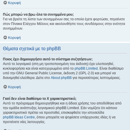
Κορυφή
Πώς μπορώ να βρω όλα τα συνημμένα μου;
Για να βρείτε τη λίστα των συνημμένων σας τα οποία έχετε φορτώσει, πηγαίνετε
στον Πίνακα Ελέγχου Μέλους και ακολουθήστε τους συνδέσμους στην ενότητα
συνημμένων.
Κορυφή
Θέματα σχετικά με το phpBB
Ποιος έχει δημιουργήσει αυτό το σύστημα συζητήσεων;
Αυτό το λογισμικό (στη μη τροποποιημένη του έκδοση) έχει υλοποιηθεί,
κυκλοφορήσει και είναι κατοχυρωμένο από το
phpBB Limited
. Είναι διαθέσιμο
υπό την GNU General Public License, έκδοση 2 (GPL-2.0) και μπορεί να
διανεμηθεί ελεύθερα. Δείτε στο
About phpBB
για περισσότερες λεπτομέρειες.
Κορυφή
Γιατί δεν είναι διαθέσιμο το Χ χαρακτηριστικό;
Αυτό το πρόγραμμα δημιουργήθηκε και η άδεια χρήσης του αποδόθηκε από
την ομάδα ανάπτυξης λογισμικού phpBB Limited. Εάν νομίζετε ότι κάποιο
χαρακτηριστικό πρέπει να προστεθεί, επισκεφθείτε την ιστοσελίδα
phpBB Ideas Centre
, όπου μπορείτε να ψηφίσετε υπάρχουσες ιδέες ή να
προτείνετε νέες λειτουργίες.