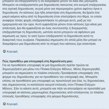
μπορείτε να επεξεργαστείτε ή να διαγράψετε μόνον τα δικά σας μηνύματα.
Μπορείτε να επεξεργαστείτε μια δημοσίευση πατώντας στο κουμπί επεξεργασίας
στη σχετική δημοσίευση, συχνά μόνο για περιορισμένο χρόνο αφότου έγινε η
δημοσίευση. Αν κάποιος έχει ήδη απαντήσει στη δημοσίευση, θα βρείτε ένα
μικρό κείμενο κάτω από τη δημοσίευση όταν επιστρέψετε στο θέμα, το οποίο
αναφέρει πόσες φορές επεξεργαστήκατε το μήνυμα αυτό, μαζί με την
ημερομηνία και την ώρα. Αυτό εμφανίζεται μόνον όταν κάποιος έχει κάνει μια
απάντηση. Δεν θα εμφανίζεται αν ένας συντονιστής ή διαχειριστής
επεξεργάστηκε τη δημοσίευση, ωστόσο αυτοί μπορούν να αφήσουν μια
σημείωση ως προς το γιατί έχουν επεξεργαστεί τη δημοσίευση κατά τη
διακριτική τους ευχέρεια. Παρακαλώ σημειώστε ότι απλά μέλη δεν μπορεί να
διαγράψουν μια δημοσίευση από τη στιγμή που κάποιος έχει απαντήσει.
Κορυφή
Πώς προσθέτω μια υπογραφή στη δημοσίευση μου;
Για να προσθέσετε υπογραφή σε μια δημοσίευση πρέπει πρώτα να
δημιουργήσετε μια μέσω του Πίνακα Ελέγχου Μέλους. Μόλις δημιουργηθεί,
μπορείτε να σημειώσετε το πλαίσιο επιλογής
Προσάρτηση υπογραφής
στη
φόρμα της δημοσίευσης για να προσθέσετε την υπογραφή σας. Μπορείτε
επίσης να προσθέσετε μια υπογραφή ως προεπιλογή για όλες τις δημοσιεύσεις
σας σημειώνοντας το κατάλληλο κουμπί επιλογής στον Πίνακα Ελέγχου
Μέλους. Εάν το κάνετε αυτό, μπορείτε και πάλι να αποτρέψετε να προστεθεί μια
υπογραφή σε κάποιες μεμονωμένες δημοσιεύσεις από-επιλέγοντας το πλαίσιο
επιλογής προσθήκης υπογραφής στη φόρμα δημοσίευσης.
Κορυφή