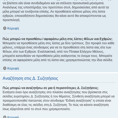
να βλέπετε εάν είναι συνδεδεμένοι και να στέλνετε προσωπικά μηνύματα.
Αναλόγως της υποστήριξης του προτύπου στυλ, δημοσιεύσεις από αυτά τα
μέλη μπορεί να τονίζονται επίσης. Αν προσθέσετε κάποιο μέλος στη λίστα
εχθρών, οποιεσδήποτε δημοσιεύσεις θα κάνει αυτό θα αποκρύπτονται ως
προεπιλογή.
Κορυφή
Πώς μπορώ να προσθέσω / αφαιρέσω μέλη στις λίστες Φίλων και Εχθρών;
Μπορείτε να προσθέσετε μέλη στις λίστες με δύο τρόπους. Στο προφίλ του κάθε
μέλους, υπάρχει ένας σύνδεσμος για να το προσθέσετε στη λίστα σας είτε των
Φίλων, είτε των Εχθρών. Εναλλακτικά, από τον Πίνακα Ελέγχου Μέλους,
μπορείτε κατευθείαν να προσθέσετε μέλη εισάγοντας το όνομα τους. Μπορείτε
επίσης να αφαιρέσετε μέλη από τη λίστα σας χρησιμοποιώντας την ίδια σελίδα.
Κορυφή
Αναζήτηση στις Δ. Συζητήσεις
Πώς μπορώ να αναζητήσω σε μια ή περισσότερες Δ. Συζητήσεις;
Εισάγετε έναν όρο αναζήτησης στο πλαίσιο αναζήτησης που βρίσκεται στις
σελίδες ευρετηρίου, Δ. Συζήτησης ή του θέματος. Σύνθετη αναζήτηση μπορεί να
πραγματοποιηθεί πατώντας στον σύνδεσμο “Ειδική αναζήτηση” η οποία είναι
διαθέσιμη σε όλες τις σελίδες στη Δ. Συζήτηση. Το πώς να κάνετε αναζήτηση
ίσως εξαρτάται από το στυλ που χρησιμοποιείτε.
Κορυφή