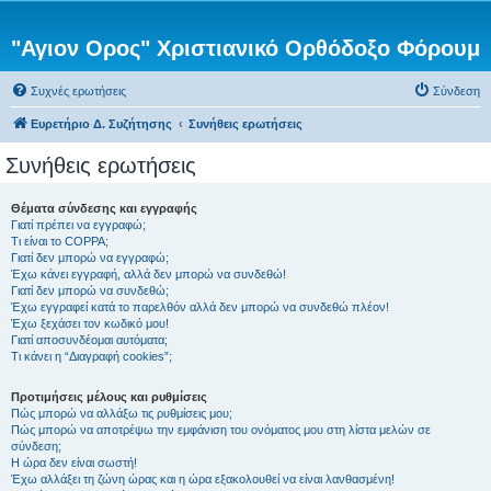
"Αγιον Ορος" Χριστιανικό Ορθόδοξο Φόρουμ
Συχνές ερωτήσεις
Σύνδεση
Ευρετήριο Δ. Συζήτησης
Συνήθεις ερωτήσεις
Συνήθεις ερωτήσεις
Θέματα σύνδεσης και εγγραφής
Γιατί πρέπει να εγγραφώ;
Τι είναι το COPPA;
Γιατί δεν μπορώ να εγγραφώ;
Έχω κάνει εγγραφή, αλλά δεν μπορώ να συνδεθώ!
Γιατί δεν μπορώ να συνδεθώ;
Έχω εγγραφεί κατά το παρελθόν αλλά δεν μπορώ να συνδεθώ πλέον!
Έχω ξεχάσει τον κωδικό μου!
Γιατί αποσυνδέομαι αυτόματα;
Τι κάνει η “Διαγραφή cookies”;
Προτιμήσεις μέλους και ρυθμίσεις
Πώς μπορώ να αλλάξω τις ρυθμίσεις μου;
Πώς μπορώ να αποτρέψω την εμφάνιση του ονόματος μου στη λίστα μελών σε
σύνδεση;
Η ώρα δεν είναι σωστή!
Έχω αλλάξει τη ζώνη ώρας και η ώρα εξακολουθεί να είναι λανθασμένη!