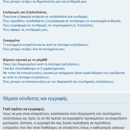
Πώς μπορώ να βρω τις δημοσιεύσεις μου και τα θέματά μου;
Συνδρομές και Σελιδοδείκτες
Ποια είναι η διαφορά ανάμεσα σε σελιδοδείκτη και συνδρομή;
Πώς προσθέτω σελιδοδείκτες ή εγγράφομαι σε συνδρομές σε συγκεκριμένα θέματα;
Πώς εγγράφομαι σε συνδρομές σε συγκεκριμένες Δ. Συζητήσεις;
Πώς αφαιρώ τις συνδρομές μου;
Συνημμένα
Τι συνημμένα επιτρέπονται σε αυτό το σύστημα συζητήσεων;
Πώς μπορώ να βρω όλα τα συνημμένα μου;
Θέματα σχετικά με το phpBB
Ποιος έχει δημιουργήσει αυτό το σύστημα συζητήσεων;
Γιατί δεν είναι διαθέσιμο το Χ χαρακτηριστικό;
Με ποιον θα επικοινωνήσω σχετικά με κατάχρηση ή/και νομικά θέματα που σχετίζονται
με αυτό το σύστημα συζητήσεων;
Πώς μπορώ να επικοινωνήσω με τον διαχειριστή του συστήματος συζητήσεων;
Θέματα σύνδεσης και εγγραφής
Γιατί πρέπει να εγγραφώ;
Ίσως να μην είναι απαραίτητο, εναπόκειται στον διαχειριστή του συστήματος
συζητήσεων ως προς το αν θα πρέπει να εγγραφείτε προκειμένου να αναρτήσετε
μηνύματα. Ωστόσο, η εγγραφή θα σας δώσει πρόσβαση σε πρόσθετες
υπηρεσίες που δεν είναι διαθέσιμες σε επισκέπτες όπως ο καθορισμός εικόνων