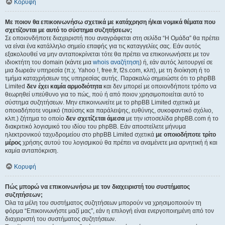
Κορυφή
Με ποιον θα επικοινωνήσω σχετικά με κατάχρηση ή/και νομικά θέματα που
σχετίζονται με αυτό το σύστημα συζητήσεων;
Σε οποιονδήποτε διαχειριστή που αναγράφεται στη σελίδα “Η Ομάδα” θα πρέπει
να είναι ένα κατάλληλο σημείο επαφής για τις καταγγελίες σας. Εάν αυτός
εξακολουθεί να μην ανταποκρίνεται τότε θα πρέπει να επικοινωνήσετε με τον
ιδιοκτήτη του domain (κάντε μια
whois αναζήτηση
) ή, εάν αυτός λειτουργεί σε
μια δωρεάν υπηρεσία (π.χ. Yahoo !, free.fr, f2s.com, κλπ), με τη διοίκηση ή το
τμήμα καταχρήσεων της υπηρεσίας αυτής. Παρακαλώ σημειώστε ότι το phpBB
Limited
δεν έχει καμία αρμοδιότητα
και δεν μπορεί με οποιονδήποτε τρόπο να
θεωρηθεί υπεύθυνο για το πώς, πού ή από ποιον χρησιμοποιείται αυτό το
σύστημα συζητήσεων. Μην επικοινωνείτε με το phpBB Limited σχετικά με
οποιαδήποτε νομικό (παύσης και παράλειψης, ευθύνης, συκοφαντικό σχόλιο,
κλπ.) ζήτημα το οποίο
δεν σχετίζεται άμεσα
με την ιστοσελίδα phpBB.com ή το
διακριτικό λογισμικό του ιδίου του phpBB. Εάν αποστείλετε μήνυμα
ηλεκτρονικού ταχυδρομείου στο phpBB Limited σχετικά
με οποιοδήποτε τρίτο
μέρος
χρήσης αυτού του λογισμικού θα πρέπει να αναμένετε μια αρνητική ή και
καμία ανταπόκριση.
Κορυφή
Πώς μπορώ να επικοινωνήσω με τον διαχειριστή του συστήματος
συζητήσεων;
Όλα τα μέλη του συστήματος συζητήσεων μπορούν να χρησιμοποιούν τη
φόρμα “Επικοινωνήστε μαζί μας”, εάν η επιλογή είναι ενεργοποιημένη από τον
διαχειριστή του συστήματος συζητήσεων.