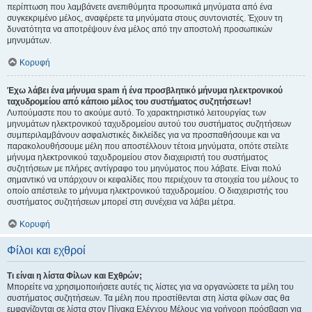
περίπτωση που λαμβάνετε ανεπιθύμητα προσωπικά μηνύματα από ένα
συγκεκριμένο μέλος, αναφέρετε τα μηνύματα στους συντονιστές. Έχουν τη
δυνατότητα να αποτρέψουν ένα μέλος από την αποστολή προσωπικών
μηνυμάτων.
Κορυφή
Έχω λάβει ένα μήνυμα spam ή ένα προσβλητικό μήνυμα ηλεκτρονικού
ταχυδρομείου από κάποιο μέλος του συστήματος συζητήσεων!
Λυπούμαστε που το ακούμε αυτό. Το χαρακτηριστικό λειτουργίας των
μηνυμάτων ηλεκτρονικού ταχυδρομείου αυτού του συστήματος συζητήσεων
συμπεριλαμβάνουν ασφαλιστικές δικλείδες για να προσπαθήσουμε και να
παρακολουθήσουμε μέλη που αποστέλλουν τέτοια μηνύματα, οπότε στείλτε
μήνυμα ηλεκτρονικού ταχυδρομείου στον διαχειριστή του συστήματος
συζητήσεων με πλήρες αντίγραφο του μηνύματος που λάβατε. Είναι πολύ
σημαντικό να υπάρχουν οι κεφαλίδες που περιέχουν τα στοιχεία του μέλους το
οποίο απέστειλε το μήνυμα ηλεκτρονικού ταχυδρομείου. Ο διαχειριστής του
συστήματος συζητήσεων μπορεί στη συνέχεια να λάβει μέτρα.
Κορυφή
Φίλοι και εχθροί
Τι είναι η λίστα Φίλων και Εχθρών;
Μπορείτε να χρησιμοποιήσετε αυτές τις λίστες για να οργανώσετε τα μέλη του
συστήματος συζητήσεων. Τα μέλη που προστίθενται στη λίστα φίλων σας θα
εμφανίζονται σε λίστα στον Πίνακα Ελέγχου Μέλους για γρήγορη πρόσβαση για