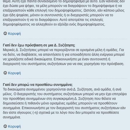
θέμα. Αυτή έχει πάντα συνδεδεμένο το δημοψήφισμα με αυτό. Εάν κανένας δεν
έχει δώσει μια ψήφο, τα μέλη μπορούν να διαγράψουν το δημοψήφισμα ή να
επεξεργαστούν κάθε επιλογή του δημοψηφίσματος. Ωστόσο, εάν κάποιο μέλος
έχει ήδη ψηφίσει, μόνον οι συντονιστές ή οι διαχειριστές μπορούν να το
επεξεργαστούν ή να το διαγράψουν. Αυτό αποτρέπει τις επιλογές
δημοψηφίσματος να αλλαχθούν εν εξελίξει ενός δημοψηφίσματος.
Κορυφή
Γιατί δεν έχω πρόσβαση σε μια Δ. Συζήτηση;
Μερικές Δ. Συζητήσεις μπορεί να περιορίζονται σε ορισμένα μέλη ή ομάδες. Για
να δείτε, να διαβάσετε, να απαντήσετε ή για οποιαδήποτε άλλη ενέργεια μπορεί
να χρειάζεστε ειδικά δικαιώματα. Επικοινωνήστε με έναν συντονιστή ή
διαχειριστή του συστήματος συζητήσεων για να σας χορηγήσει την πρόσβαση.
Κορυφή
Γιατί δεν μπορώ να προσθέσω συνημμένα;
Τα δικαιώματα συνημμένου χορηγούνται ανά Δ. Συζήτηση, ανά ομάδα, ή ανά
μέλος. Ο διαχειριστής του συστήματος συζητήσεων μπορεί να μην έχει επιτρέψει
την προσθήκη συνημμένων στη συγκεκριμένη Δ. Συζήτηση που θέλετε να
δημοσιεύσετε ή πιθανόν μόνο ορισμένες ομάδες μπορούν να προσθέτουν
συνημμένα. Επικοινωνήστε με τον διαχειριστή του συστήματος συζητήσεων εάν
δεν είστε σίγουρος (-η) σχετικά με το λόγο που δεν μπορείτε να προσθέσετε
συνημμένα.
Κορυφή