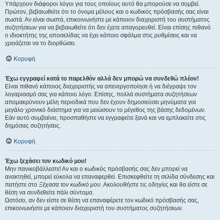
Υπάρχουν διάφοροι λόγοι για τους οποίους αυτό θα μπορούσε να συμβεί.
Πρώτον, βεβαιωθείτε ότι το όνομα μέλους και ο κωδικός πρόσβασής σας είναι
σωστά. Αν είναι σωστά, επικοινωνήστε με κάποιον διαχειριστή του συστήματος
συζητήσεων για να βεβαιωθείτε ότι δεν έχετε απαγορευθεί. Είναι επίσης πιθανό
ο ιδιοκτήτης της ιστοσελίδας να έχει κάποιο σφάλμα στις ρυθμίσεις και να
χρειάζεται να το διορθώσει.
Κορυφή
Έχω εγγραφεί κατά το παρελθόν αλλά δεν μπορώ να συνδεθώ πλέον!
Είναι πιθανό κάποιος διαχειριστής να απενεργοποίησε ή να διέγραψε τον
λογαριασμό σας για κάποιο λόγο. Επίσης, πολλά συστήματα συζητήσεων
απομακρύνουν μέλη περιοδικά που δεν έχουν δημοσιεύσει μηνύματα για
μεγάλο χρονικό διάστημα για να μειώσουν το μέγεθος της βάσης δεδομένων.
Εάν αυτό συμβαίνει, προσπαθήστε να εγγραφείτε ξανά και να εμπλακείτε στις
δημόσιες συζητήσεις.
Κορυφή
Έχω ξεχάσει τον κωδικό μου!
Μην πανικοβάλλεστε! Αν και ο κωδικός πρόσβασής σας δεν μπορεί να
ανακτηθεί, μπορεί εύκολα να επαναφερθεί. Επισκεφθείτε τη σελίδα σύνδεσης και
πατήστε στο
Ξέχασα τον κωδικό μου
. Ακολουθήστε τις οδηγίες και θα είστε σε
θέση να συνδεθείτε πάλι σύντομα.
Ωστόσο, αν δεν είστε σε θέση να επαναφέρετε τον κωδικό πρόσβασής σας,
επικοινωνήστε με κάποιον διαχειριστή του συστήματος συζητήσεων.