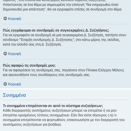
θέματος", στο επάνω και κάτω μέρος κάποιου θέματος συζήτησης.
Απαντώντας σε ένα θέμα με σημειωμένη την επιλογή “Να ενημερωθώ όταν
δημοσιευθεί μια απάντηση”, θα να εγγραφείτε επίσης σε συνδρομή στο θέμα.
Κορυφή
Πώς εγγράφομαι σε συνδρομές σε συγκεκριμένες Δ. Συζητήσεις;
Για να εγγραφείτε σε συνδρομή σε μια συγκεκριμένη Δ. Συζήτηση, πατήστε στον
σύνδεσμο “Έναρξη συνδρομής Δ. Συζήτησης”, στο κάτω μέρος της σελίδας,
κατά την είσοδό σας στη Δ. Συζήτηση.
Κορυφή
Πώς αφαιρώ τις συνδρομές μου;
Για να αφαιρέσετε τις συνδρομές σας, πηγαίνετε στον Πίνακα Ελέγχου Μέλους
και ακολουθήστε τους συνδέσμους στις συνδρομές σας.
Κορυφή
Συνημμένα
Τι συνημμένα επιτρέπονται σε αυτό το σύστημα συζητήσεων;
Κάθε διαχειριστής συστήματος συζητήσεων μπορεί να επιτρέπει ή να μην
επιτρέπει ορισμένους τύπους συνημμένων. Εάν δεν είστε σίγουρος (-η) τι
συνημμένα επιτρέπονται να φορτωθούν, επικοινωνήστε με τον διαχειριστή του
συστήματος συζητήσεων για βοήθεια.