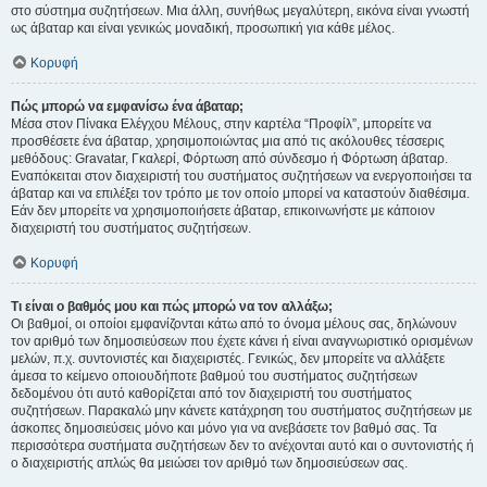
στο σύστημα συζητήσεων. Μια άλλη, συνήθως μεγαλύτερη, εικόνα είναι γνωστή
ως άβαταρ και είναι γενικώς μοναδική, προσωπική για κάθε μέλος.
Κορυφή
Πώς μπορώ να εμφανίσω ένα άβαταρ;
Μέσα στον Πίνακα Ελέγχου Μέλους, στην καρτέλα “Προφίλ”, μπορείτε να
προσθέσετε ένα άβαταρ, χρησιμοποιώντας μια από τις ακόλουθες τέσσερις
μεθόδους: Gravatar, Γκαλερί, Φόρτωση από σύνδεσμο ή Φόρτωση άβαταρ.
Εναπόκειται στον διαχειριστή του συστήματος συζητήσεων να ενεργοποιήσει τα
άβαταρ και να επιλέξει τον τρόπο με τον οποίο μπορεί να καταστούν διαθέσιμα.
Εάν δεν μπορείτε να χρησιμοποιήσετε άβαταρ, επικοινωνήστε με κάποιον
διαχειριστή του συστήματος συζητήσεων.
Κορυφή
Τι είναι ο βαθμός μου και πώς μπορώ να τον αλλάξω;
Οι βαθμοί, οι οποίοι εμφανίζονται κάτω από το όνομα μέλους σας, δηλώνουν
τον αριθμό των δημοσιεύσεων που έχετε κάνει ή είναι αναγνωριστικό ορισμένων
μελών, π.χ. συντονιστές και διαχειριστές. Γενικώς, δεν μπορείτε να αλλάξετε
άμεσα το κείμενο οποιουδήποτε βαθμού του συστήματος συζητήσεων
δεδομένου ότι αυτό καθορίζεται από τον διαχειριστή του συστήματος
συζητήσεων. Παρακαλώ μην κάνετε κατάχρηση του συστήματος συζητήσεων με
άσκοπες δημοσιεύσεις μόνο και μόνο για να ανεβάσετε τον βαθμό σας. Τα
περισσότερα συστήματα συζητήσεων δεν το ανέχονται αυτό και ο συντονιστής ή
ο διαχειριστής απλώς θα μειώσει τον αριθμό των δημοσιεύσεων σας.