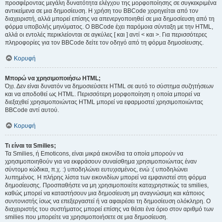
προσφέροντας μεγάλη δυνατότητα ελέγχου της μορφοποίησης σε συγκεκριμένα
αντικείμενα σε μια δημοσίευση. Η χρήση του BBCode χορηγείται από τον
διαχειριστή, αλλά μπορεί επίσης να απενεργοποιηθεί σε μια δημοσίευση από τη
φόρμα υποβολής μηνύματος. Ο BBCode έχει παρόμοια σύνταξη με την HTML,
αλλά οι εντολές περικλείονται σε αγκύλες [ και ] αντί < και >. Για περισσότερες
πληροφορίες για τον BBCode δείτε τον οδηγό από τη φόρμα δημοσίευσης.
Κορυφή
Μπορώ να χρησιμοποιήσω HTML;
Όχι. Δεν είναι δυνατόν να δημοσιεύσετε HTML σε αυτό το σύστημα συζητήσεων
και να αποδοθεί ως HTML. Περισσότερη μορφοποίηση η οποία μπορεί να
διεξαχθεί χρησιμοποιώντας HTML μπορεί να εφαρμοστεί χρησιμοποιώντας
BBCode αντί αυτού.
Κορυφή
Τι είναι τα Smilies;
Τα Smilies, ή Emoticons, είναι μικρά εικονίδια τα οποία μπορούν να
χρησιμοποιηθούν για να εκφράσουν συναίσθημα χρησιμοποιώντας έναν
σύντομο κώδικα, π.χ. :) υποδηλώνει ευτυχισμένος, ενώ :( υποδηλώνει
λυπημένος. Η πλήρης λίστα των εικονιδίων μπορεί να εμφανιστεί στη φόρμα
δημοσίευσης. Προσπαθήστε να μη χρησιμοποιείτε καταχρηστικώς τα smilies,
καθώς μπορεί να καταστήσουν μια δημοσίευση μη αναγνώσιμη και κάποιος
συντονιστής ίσως να επεξεργαστεί ή να αφαιρέσει τη δημοσίευση ολόκληρη. Ο
διαχειριστής του συστήματος μπορεί επίσης να θέσει ένα όριο στον αριθμό των
smilies που μπορείτε να χρησιμοποιήσετε σε μια δημοσίευση.