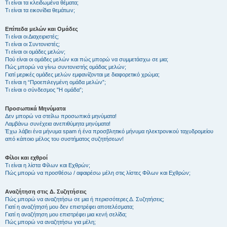
Τι είναι τα κλειδωμένα θέματα;
Τι είναι τα εικονίδια θεμάτων;
Επίπεδα μελών και Ομάδες
Τι είναι οι Διαχειριστές;
Τι είναι οι Συντονιστές;
Τι είναι οι ομάδες μελών;
Πού είναι οι ομάδες μελών και πώς μπορώ να συμμετάσχω σε μια;
Πώς μπορώ να γίνω συντονιστής ομάδας μελών;
Γιατί μερικές ομάδες μελών εμφανίζονται με διαφορετικό χρώμα;
Τι είναι η “Προεπιλεγμένη ομάδα μελών”;
Τι είναι ο σύνδεσμος "Η ομάδα”;
Προσωπικά Μηνύματα
Δεν μπορώ να στείλω προσωπικά μηνύματα!
Λαμβάνω συνέχεια ανεπιθύμητα μηνύματα!
Έχω λάβει ένα μήνυμα spam ή ένα προσβλητικό μήνυμα ηλεκτρονικού ταχυδρομείου
από κάποιο μέλος του συστήματος συζητήσεων!
Φίλοι και εχθροί
Τι είναι η λίστα Φίλων και Εχθρών;
Πώς μπορώ να προσθέσω / αφαιρέσω μέλη στις λίστες Φίλων και Εχθρών;
Αναζήτηση στις Δ. Συζητήσεις
Πώς μπορώ να αναζητήσω σε μια ή περισσότερες Δ. Συζητήσεις;
Γιατί η αναζήτησή μου δεν επιστρέφει αποτελέσματα;
Γιατί η αναζήτηση μου επιστρέφει μια κενή σελίδα;
Πώς μπορώ να αναζητήσω για μέλη;