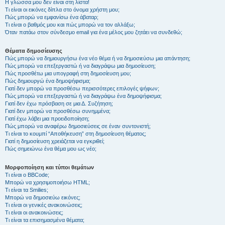
Η γλώσσα μου δεν είναι στη λίστα!
Τι είναι οι εικόνες δίπλα στο όνομα χρήστη μου;
Πώς μπορώ να εμφανίσω ένα άβαταρ;
Τι είναι ο βαθμός μου και πώς μπορώ να τον αλλάξω;
Όταν πατάω στον σύνδεσμο email για ένα μέλος μου ζητάει να συνδεθώ;
Θέματα δημοσίευσης
Πώς μπορώ να δημιουργήσω ένα νέο θέμα ή να δημοσιεύσω μια απάντηση;
Πώς μπορώ να επεξεργαστώ ή να διαγράψω μια δημοσίευση;
Πώς προσθέτω μια υπογραφή στη δημοσίευση μου;
Πώς δημιουργώ ένα δημοψήφισμα;
Γιατί δεν μπορώ να προσθέσω περισσότερες επιλογές ψήφων;
Πώς μπορώ να επεξεργαστώ ή να διαγράψω ένα δημοψήφισμα;
Γιατί δεν έχω πρόσβαση σε μια Δ. Συζήτηση;
Γιατί δεν μπορώ να προσθέσω συνημμένα;
Γιατί έχω λάβει μια προειδοποίηση;
Πώς μπορώ να αναφέρω δημοσιεύσεις σε έναν συντονιστή;
Τι είναι το κουμπί “Αποθήκευση” στη δημοσίευση θέματος;
Γιατί η δημοσίευση χρειάζεται να εγκριθεί;
Πώς σημειώνω ένα θέμα μου ως νέο;
Μορφοποίηση και τύποι θεμάτων
Τι είναι ο BBCode;
Μπορώ να χρησιμοποιήσω HTML;
Τι είναι τα Smilies;
Μπορώ να δημοσιεύω εικόνες;
Τι είναι οι γενικές ανακοινώσεις;
Τι είναι οι ανακοινώσεις;
Τι είναι τα επισημασμένα θέματα;