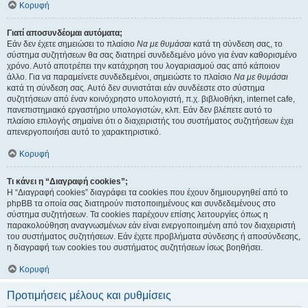
Κορυφή
Γιατί αποσυνδέομαι αυτόματα;
Εάν δεν έχετε σημειώσει το πλαίσιο
Να με θυμάσαι
κατά τη σύνδεση σας, το
σύστημα συζητήσεων θα σας διατηρεί συνδεδεμένο μόνο για έναν καθορισμένο
χρόνο. Αυτό αποτρέπει την κατάχρηση του λογαριασμού σας από κάποιον
άλλο. Για να παραμείνετε συνδεδεμένοι, σημειώστε το πλαίσιο
Να με θυμάσαι
κατά τη σύνδεση σας. Αυτό δεν συνιστάται εάν συνδέεστε στο σύστημα
συζητήσεων από έναν κοινόχρηστο υπολογιστή, π.χ. βιβλιοθήκη, internet cafe,
πανεπιστημιακό εργαστήριο υπολογιστών, κλπ. Εάν δεν βλέπετε αυτό το
πλαίσιο επιλογής σημαίνει ότι ο διαχειριστής του συστήματος συζητήσεων έχει
απενεργοποιήσει αυτό το χαρακτηριστικό.
Κορυφή
Τι κάνει η “Διαγραφή cookies”;
Η “Διαγραφή cookies” διαγράφει τα cookies που έχουν δημιουργηθεί από το
phpBB τα οποία σας διατηρούν πιστοποιημένους και συνδεδεμένους στο
σύστημα συζητήσεων. Τα cookies παρέχουν επίσης λειτουργίες όπως η
παρακολούθηση αναγνωσμένων εάν είναι ενεργοποιημένη από τον διαχειριστή
του συστήματος συζητήσεων. Εάν έχετε προβλήματα σύνδεσης ή αποσύνδεσης,
η διαγραφή των cookies του συστήματος συζητήσεων ίσως βοηθήσει.
Κορυφή
Προτιμήσεις μέλους και ρυθμίσεις