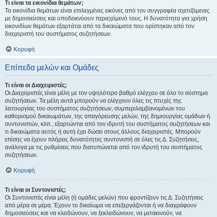
Τι είναι τα εικονίδια θεμάτων;
Τα εικονίδια θεμάτων είναι επιλεγμένες εικόνες από τον συγγραφέα σχετιζόμενες
με δημοσιεύσεις και υποδεικνύουν περιεχόμενό τους. Η δυνατότητα για χρήση
εικονιδίων θεμάτων εξαρτάται από τα δικαιώματα που ορίστηκαν από τον
διαχειριστή του συστήματος συζητήσεων.
Κορυφή
Επίπεδα μελών και Ομάδες
Τι είναι οι Διαχειριστές;
Οι Διαχειριστές είναι μέλη με τον υψηλότερο βαθμό ελέγχου σε όλο το σύστημα
συζητήσεων. Τα μέλη αυτά μπορούν να ελέγχουν όλες τις πτυχές της
λειτουργίας του συστήματος συζητήσεων, συμπεριλαμβανομένων του
καθορισμού δικαιωμάτων, της απαγόρευσης μελών, της δημιουργίας ομάδων ή
συντονιστών, κλπ., εξαρτώνται από τον ιδρυτή του συστήματος συζητήσεων και
τι δικαιώματα αυτός ή αυτή έχει δώσει στους άλλους διαχειριστές. Μπορούν
επίσης να έχουν πλήρεις δυνατότητες συντονιστή σε όλες τις Δ. Συζητήσεις,
ανάλογα με τις ρυθμίσεις που διατυπώνεται από τον ιδρυτή του συστήματος
συζητήσεων.
Κορυφή
Τι είναι οι Συντονιστές;
Οι Συντονιστές είναι μέλη (ή ομάδες μελών) που φροντίζουν τις Δ. Συζητήσεις
από μέρα σε μέρα. Έχουν το δικαίωμα να επεξεργάζονται ή να διαγράφουν
δημοσιεύσεις και να κλειδώνουν, να ξεκλειδώνουν, να μετακινούν, να