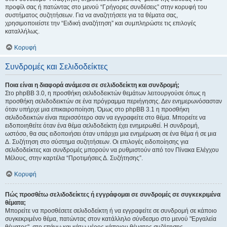
προφίλ σας ή πατώντας στο μενού “Γρήγορες συνδέσεις” στην κορυφή του
συστήματος συζητήσεων. Για να αναζητήσετε για τα θέματα σας,
χρησιμοποιείστε την “Ειδική αναζήτηση” και συμπληρώστε τις επιλογές
καταλλήλως.
Κορυφή
Συνδρομές και Σελιδοδείκτες
Ποια είναι η διαφορά ανάμεσα σε σελιδοδείκτη και συνδρομή;
Στο phpBB 3.0, η προσθήκη σελιδοδεικτών θεμάτων λειτουργούσε όπως η
προσθήκη σελιδοδεικτών σε ένα πρόγραμμα περιήγησης. Δεν ενημερωνόσασταν
όταν υπήρχε μια επικαιροποίηση. Όμως στο phpBB 3.1 η προσθήκη
σελιδοδεικτών είναι περισσότερο σαν να εγγραφείτε στο θέμα. Μπορείτε να
ειδοποιηθείτε όταν ένα θέμα σελιδοδείκτη έχει ενημερωθεί. Η συνδρομή,
ωστόσο, θα σας ειδοποιήσει όταν υπάρχει μια ενημέρωση σε ένα θέμα ή σε μια
Δ. Συζήτηση στο σύστημα συζητήσεων. Οι επιλογές ειδοποίησης για
σελιδοδείκτες και συνδρομές μπορούν να ρυθμιστούν από τον Πίνακα Ελέγχου
Μέλους, στην καρτέλα “Προτιμήσεις Δ. Συζήτησης”.
Κορυφή
Πώς προσθέτω σελιδοδείκτες ή εγγράφομαι σε συνδρομές σε συγκεκριμένα
θέματα;
Μπορείτε να προσθέσετε σελιδοδείκτη ή να εγγραφείτε σε συνδρομή σε κάποιο
συγκεκριμένο θέμα, πατώντας στον κατάλληλο σύνδεσμο στο μενού "Εργαλεία