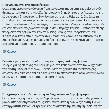
Πώς δημιουργώ ένα δημοψήφισμα;
Όταν δημοσιεύετε ένα νέο θέμα ή επεξεργάζεστε την πρώτη δημοσίευση ενός
θέματος, πατήστε στην καρτέλα “Δημιουργία δημοψηφίσματος” κάτω από την
κύρια φόρμα δημοσίευσης. Εάν δεν μπορείτε να το δείτε αυτό, δεν έχετε τα
κατάλληλα δικαιώματα για να δημιουργήσετε δημοψηφίσματα. Εισάγετε έναν
τίτλο και τουλάχιστον δύο επιλογές στα κατάλληλα πεδία, διασφαλίζοντας κάθε
επιλογή να είναι σε ξεχωριστή γραμμή στην περιοχή κειμένου. Μπορείτε επίσης
να ορίσετε τον αριθμό των επιλογών ενός μέλους που μπορεί να επιλέξει
ψηφίζοντας κάτω από “Επιλογές ανά μέλος”, ένα χρονικό όριο ημερών για το
δημοψήφισμα, (0 για χωρίς χρονικό όριο) και τέλος την επιλογή να επιτρέψετε
στα μέλη να τροποποιούν τις ψήφους τους.
Κορυφή
Γιατί δεν μπορώ να προσθέσω περισσότερες επιλογές ψήφων;
Το όριο για τις επιλογές στα δημοψηφίσματα καθορίζεται από τον διαχειριστή
του συστήματος συζητήσεων. Εάν νομίζετε ότι χρειάζονται περισσότερες
επιλογές στο δικό σας δημοψήφισμα από το επιτρεπόμενο όριο, επικοινωνείτε
με τον διαχειριστή του συστήματος συζητήσεων.
Κορυφή
Πώς μπορώ να επεξεργαστώ ή να διαγράψω ένα δημοψήφισμα;
Όπως και στις δημοσιεύσεις, τα δημοψηφίσματα μπορούν να επεξεργαστούν
μόνον από τον συγγραφέα τους, έναν συντονιστή ή έναν διαχειριστή. Για να
επεξεργαστείτε ένα δημοψήφισμα, επεξεργαστείτε την πρώτη δημοσίευση στο