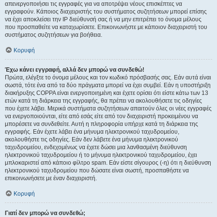
απενεργοποιήσει τις εγγραφές για να αποτρέψει νέους επισκέπτες να
εγγραφούν. Κάποιος διαχειριστής του συστήματος συζητήσεων μπορεί επίσης
να έχει αποκλείσει την IP διεύθυνσή σας ή να μην επιτρέπει το όνομα μέλους
που προσπαθείτε να καταχωρίσετε. Επικοινωνήστε με κάποιον διαχειριστή του
συστήματος συζητήσεων για βοήθεια.
Κορυφή
Έχω κάνει εγγραφή, αλλά δεν μπορώ να συνδεθώ!
Πρώτα, ελέγξτε το όνομα μέλους και τον κωδικό πρόσβασής σας. Εάν αυτά είναι
σωστά, τότε ένα από τα δύο πράγματα μπορεί να έχει συμβεί. Εάν η υποστήριξη
διακήρυξης COPPA είναι ενεργοποιημένη και έχετε ορίσει ότι είστε κάτω των 13
ετών κατά τη διάρκεια της εγγραφής, θα πρέπει να ακολουθήσετε τις οδηγίες
που έχετε λάβει. Μερικά συστήματα συζητήσεων απαιτούν όλες οι νέες εγγραφές
να ενεργοποιούνται, είτε από εσάς είτε από τον διαχειριστή προκειμένου να
μπορέσετε να συνδεθείτε. Αυτή η πληροφορία υπήρχε κατά τη διάρκεια της
εγγραφής. Εάν έχετε λάβει ένα μήνυμα ηλεκτρονικού ταχυδρομείου,
ακολουθήστε τις οδηγίες. Εάν δεν λάβετε ένα μήνυμα ηλεκτρονικού
ταχυδρομείου, ενδεχομένως να έχετε δώσει μια λανθασμένη διεύθυνση
ηλεκτρονικού ταχυδρομείου ή το μήνυμα ηλεκτρονικού ταχυδρομείου, έχει
μπλοκαριστεί από κάποιο φίλτρο spam. Εάν είστε σίγουρος (-η) ότι η διεύθυνση
ηλεκτρονικού ταχυδρομείου που δώσατε είναι σωστή, προσπαθήστε να
επικοινωνήσετε με έναν διαχειριστή.
Κορυφή
Γιατί δεν μπορώ να συνδεθώ;