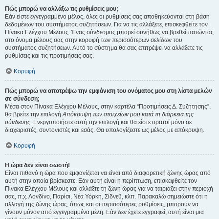
Πώς μπορώ να αλλάξω τις ρυθμίσεις μου;
Εάν είστε εγγεγραμμένο μέλος, όλες οι ρυθμίσεις σας αποθηκεύονται στη βάση
δεδομένων του συστήματος συζητήσεων. Για να τις αλλάξετε, επισκεφθείτε τον
Πίνακα Ελέγχου Μέλους. Ένας σύνδεσμος μπορεί συνήθως να βρεθεί πατώντας
στο όνομα μέλους σας στην κορυφή των περισσότερων σελίδων του
συστήματος συζητήσεων. Αυτό το σύστημα θα σας επιτρέψει να αλλάξετε τις
ρυθμίσεις και τις προτιμήσεις σας.
Κορυφή
Πώς μπορώ να αποτρέψω την εμφάνιση του ονόματος μου στη λίστα μελών
σε σύνδεση;
Μέσα στον Πίνακα Ελέγχου Μέλους, στην καρτέλα “Προτιμήσεις Δ. Συζήτησης”,
θα βρείτε την επιλογή
Απόκρυψη των στοιχείων μου κατά τη διάρκεια της
σύνδεσης
. Ενεργοποιήστε αυτή την επιλογή και θα είστε ορατοί μόνο σε
διαχειριστές, συντονιστές και εσάς. Θα υπολογίζεστε ως μέλος με απόκρυψη.
Κορυφή
Η ώρα δεν είναι σωστή!
Είναι πιθανό η ώρα που εμφανίζεται να είναι από διαφορετική ζώνης ώρας από
αυτή στην οποία βρίσκεστε. Εάν αυτή είναι η περίπτωση, επισκεφθείτε τον
Πίνακα Ελέγχου Μέλους και αλλάξτε τη ζώνη ώρας για να ταιριάζει στην περιοχή
σας, π.χ. Λονδίνο, Παρίσι, Νέα Υόρκη, Σίδνεϋ, κλπ. Παρακαλώ σημειώστε ότι η
αλλαγή της ζώνης ώρας, όπως και οι περισσότερες ρυθμίσεις, μπορούν να
γίνουν μόνον από εγγεγραμμένα μέλη. Εάν δεν έχετε εγγραφεί, αυτή είναι μια