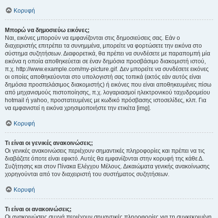
Κορυφή
Μπορώ να δημοσιεύω εικόνες;
Ναι, εικόνες μπορούν να εμφανίζονται στις δημοσιεύσεις σας. Εάν ο
διαχειριστής επιτρέπει τα συνημμένα, μπορείτε να φορτώσετε την εικόνα στο
σύστημα συζητήσεων. Διαφορετικά, θα πρέπει να συνδέσετε με παραπομπή μία
εικόνα η οποία αποθηκεύεται σε έναν δημόσια προσβάσιμο διακομιστή ιστού,
π.χ. http://www.example.com/my-picture.gif. Δεν μπορείτε να συνδέσετε εικόνες
οι οποίες αποθηκεύονται στο υπολογιστή σας τοπικά (εκτός εάν αυτός είναι
δημόσια προσπελάσιμος διακομιστής) ή εικόνες που είναι αποθηκευμένες πίσω
από μηχανισμούς πιστοποίησης, π.χ. λογαριασμοί ηλεκτρονικού ταχυδρομείου
hotmail ή yahoo, προστατευμένες με κωδικό πρόσβασης ιστοσελίδες, κλπ. Για
να εμφανιστεί η εικόνα χρησιμοποιήστε την ετικέτα [img].
Κορυφή
Τι είναι οι γενικές ανακοινώσεις;
Οι γενικές ανακοινώσεις περιέχουν σημαντικές πληροφορίες και πρέπει να τις
διαβάζετε όποτε είναι εφικτό. Αυτές θα εμφανίζονται στην κορυφή της κάθε Δ.
Συζήτησης και στον Πίνακα Ελέγχου Μέλους. Δικαιώματα γενικής ανακοίνωσης
χορηγούνται από τον διαχειριστή του συστήματος συζητήσεων.
Κορυφή
Τι είναι οι ανακοινώσεις;
Οι ανακοινώσεις συχνά περιέχουν σημαντικές πληροφορίες για τη συγκεκριμένη