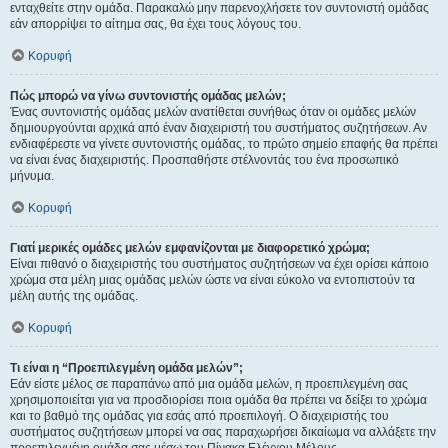
ενταχθείτε στην ομάδα. Παρακαλώ μην παρενοχλήσετε τον συντονιστή ομάδας
εάν απορρίψει το αίτημα σας, θα έχει τους λόγους του.
Κορυφή
Πώς μπορώ να γίνω συντονιστής ομάδας μελών;
Ένας συντονιστής ομάδας μελών ανατίθεται συνήθως όταν οι ομάδες μελών
δημιουργούνται αρχικά από έναν διαχειριστή του συστήματος συζητήσεων. Αν
ενδιαφέρεστε να γίνετε συντονιστής ομάδας, το πρώτο σημείο επαφής θα πρέπει
να είναι ένας διαχειριστής. Προσπαθήστε στέλνοντάς του ένα προσωπικό
μήνυμα.
Κορυφή
Γιατί μερικές ομάδες μελών εμφανίζονται με διαφορετικό χρώμα;
Είναι πιθανό ο διαχειριστής του συστήματος συζητήσεων να έχει ορίσει κάποιο
χρώμα στα μέλη μιας ομάδας μελών ώστε να είναι εύκολο να εντοπιστούν τα
μέλη αυτής της ομάδας.
Κορυφή
Τι είναι η “Προεπιλεγμένη ομάδα μελών”;
Εάν είστε μέλος σε παραπάνω από μια ομάδα μελών, η προεπιλεγμένη σας
χρησιμοποιείται για να προσδιορίσει ποια ομάδα θα πρέπει να δείξει το χρώμα
και το βαθμό της ομάδας για εσάς από προεπιλογή. Ο διαχειριστής του
συστήματος συζητήσεων μπορεί να σας παραχωρήσει δικαίωμα να αλλάξετε την