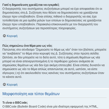
Γιατί η δημοσίευση χρειάζεται να εγκριθεί;
Ο διαχειριστής του συστήματος συζητήσεων μπορεί να έχει αποφασίσει ότι οι
δημοσιεύσεις στη Δ. Συζήτηση που θέλετε να δημοσιεύσετε να χρειάζονται
έλεγχο πριν υποβληθούν. Είναι επίσης πιθανό ο διαχειριστής να σας έχει
τοποθετήσει σε μια ομάδα μελών των οποίων οι δημοσιεύσεις να χρειάζονται
έλεγχο πριν υποβληθούν. Παρακαλώ επικοινωνείτε με τον διαχειριστή του
συστήματος συζητήσεων για περισσότερες πληροφορίες.
Κορυφή
Πώς σημειώνω ένα θέμα μου ως νέο;
Πατώντας στο σύνδεσμο “Σημειώστε το θέμα ως νέο” όταν τον βλέπετε, μπορείτε
να “ανεβάσετε” το θέμα στην κορυφή της Δ. Συζήτησης στην πρώτη σελίδα.
Ωστόσο, αν δεν μπορείτε να το δείτε αυτό, τότε η σημείωση θεμάτων ως νέα
μπορεί να είναι απενεργοποιημένη ή το περιθώριο χρόνου ανάμεσα σε
σημειώσεις θεμάτων ως νέα δεν έχει ακόμη επιτευχθεί. Είναι επίσης δυνατόν να
σημειώσετε ως νέο το θέμα απλώς απαντώντας σε αυτό, ωστόσο, να είστε
σίγουρος (-η) ότι ακολουθείτε τους κανόνες του συστήματος συζητήσεων όταν
το κάνετε αυτό.
Κορυφή
Μορφοποίηση και τύποι θεμάτων
Τι είναι ο BBCode;
Ο BBCode (Bulletin Board Code) είναι μία ιδιαίτερη εφαρμογή της HTML,