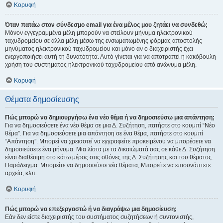
Κορυφή
Όταν πατάω στον σύνδεσμο email για ένα μέλος μου ζητάει να συνδεθώ;
Μόνον εγγεγραμμένα μέλη μπορούν να στείλουν μήνυμα ηλεκτρονικού
ταχυδρομείου σε άλλα μέλη μέσω της ενσωματωμένης φόρμας αποστολής
μηνύματος ηλεκτρονικού ταχυδρομείου και μόνο αν ο διαχειριστής έχει
ενεργοποιήσει αυτή τη δυνατότητα. Αυτό γίνεται για να αποτραπεί η κακόβουλη
χρήση του συστήματος ηλεκτρονικού ταχυδρομείου από ανώνυμα μέλη.
Κορυφή
Θέματα δημοσίευσης
Πώς μπορώ να δημιουργήσω ένα νέο θέμα ή να δημοσιεύσω μια απάντηση;
Για να δημοσιεύσετε ένα νέο θέμα σε μια Δ. Συζήτηση, πατήστε στο κουμπί “Νέο
θέμα”. Για να δημοσιεύσετε μια απάντηση σε ένα θέμα, πατήστε στο κουμπί
“Απάντηση”. Μπορεί να χρειαστεί να εγγραφείτε προκειμένου να μπορέσετε να
δημοσιεύσετε ένα μήνυμα. Μια λίστα με τα δικαιώματά σας σε κάθε Δ. Συζήτηση
είναι διαθέσιμη στο κάτω μέρος στις οθόνες της Δ. Συζήτησης και του θέματος.
Παράδειγμα: Μπορείτε να δημοσιεύετε νέα θέματα, Μπορείτε να επισυνάπτετε
αρχεία, κλπ.
Κορυφή
Πώς μπορώ να επεξεργαστώ ή να διαγράψω μια δημοσίευση;
Εάν δεν είστε διαχειριστής του συστήματος συζητήσεων ή συντονιστής,