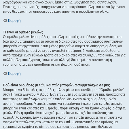
διαγράφουν και να διαχωρίζουν θέματα στη Δ. Συζήτηση που συντονίζουν.
Γενικώς, οι συντονιστές υπάρχουν για να αποτρέπουν μέλη από το να βγαίνουν
εκτός θέματος ή να δημοσιεύουν καταχρηστικό ή προσβλητικό υλικό.
Κορυφή
Τι είναι οι ομάδες μελών;
Οι ομάδες μελών είναι ομάδες από μέλη οι οποίες μοιράζουν την κοινότητα σε
διαχειρίσιμα τμήματα με τα οποία οι διαχειριστές του συστήματος συζητήσεων
μπορούν να εργαστούν. Κάθε μέλος μπορεί να ανήκει σε διάφορες ομάδες και
σε κάθε ομάδα μπορεί να έχουν ανατεθεί επιμέρους δικαιώματα πρόσβασης.
Αυτό παρέχει έναν εύκολο τρόπο σε διαχειριστές να αλλάξουν τα δικαιώματα για
πολλά μέλη ταυτόχρονα, όπως είναι αλλαγή δικαιωμάτων συντονιστή ή
χορήγηση στα μέλη πρόσβαση σε μια ιδιωτική συζήτηση.
Κορυφή
Πού είναι οι ομάδες μελών και πώς μπορώ να συμμετάσχω σε μια;
Μπορείτε να δείτε όλες τις ομάδες μελών μέσω του συνδέσμου “Ομάδες μελών”
στον Πίνακα Ελέγχου Μέλους. Εάν επιθυμείτε να ενταχθείτε σε μια, προχωρήστε
πατώντας το κατάλληλο κουμπί. Ωστόσο, δεν έχουν όλες οι ομάδες μελών
ανοιχτή πρόσβαση. Μερικές μπορεί να χρειάζονται έγκριση για ένταξη, μερικές
μπορεί να είναι κλειστές και μερικές μπορεί ακόμη και να έχουν κρυφές ιδιότητες
μελών. Εάν η ομάδα είναι ανοιχτή, μπορείτε να ενταχθείτε πατώντας στο
κατάλληλο κουμπί. Εάν χρειάζεται έγκριση για ένταξη μπορείτε να ζητήσετε να
ενταχθείτε πατώντας στο κατάλληλο κουμπί. Ο συντονιστής της ομάδας θα
χρειαστεί να εγκρίνει το αίτημα σας και ίσως σας ρωτήσει γιατί θέλετε να