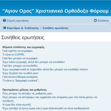
"Αγιον Ορος" Χριστιανικό Ορθόδοξο Φόρουμ
Συχνές ερωτήσεις
Σύνδεση
Ευρετήριο Δ. Συζήτησης
Συνήθεις ερωτήσεις
Συνήθεις ερωτήσεις
Θέματα σύνδεσης και εγγραφής
Γιατί πρέπει να εγγραφώ;
Τι είναι το COPPA;
Γιατί δεν μπορώ να εγγραφώ;
Έχω κάνει εγγραφή, αλλά δεν μπορώ να συνδεθώ!
Γιατί δεν μπορώ να συνδεθώ;
Έχω εγγραφεί κατά το παρελθόν αλλά δεν μπορώ να συνδεθώ πλέον!
Έχω ξεχάσει τον κωδικό μου!
Γιατί αποσυνδέομαι αυτόματα;
Τι κάνει η “Διαγραφή cookies”;
Προτιμήσεις μέλους και ρυθμίσεις
Πώς μπορώ να αλλάξω τις ρυθμίσεις μου;
Πώς μπορώ να αποτρέψω την εμφάνιση του ονόματος μου στη λίστα μελών σε
σύνδεση;
Η ώρα δεν είναι σωστή!
Έχω αλλάξει τη ζώνη ώρας και η ώρα εξακολουθεί να είναι λανθασμένη!