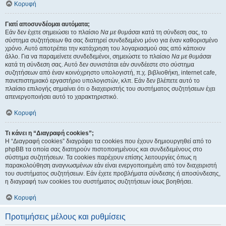
Κορυφή
Γιατί αποσυνδέομαι αυτόματα;
Εάν δεν έχετε σημειώσει το πλαίσιο
Να με θυμάσαι
κατά τη σύνδεση σας, το
σύστημα συζητήσεων θα σας διατηρεί συνδεδεμένο μόνο για έναν καθορισμένο
χρόνο. Αυτό αποτρέπει την κατάχρηση του λογαριασμού σας από κάποιον
άλλο. Για να παραμείνετε συνδεδεμένοι, σημειώστε το πλαίσιο
Να με θυμάσαι
κατά τη σύνδεση σας. Αυτό δεν συνιστάται εάν συνδέεστε στο σύστημα
συζητήσεων από έναν κοινόχρηστο υπολογιστή, π.χ. βιβλιοθήκη, internet cafe,
πανεπιστημιακό εργαστήριο υπολογιστών, κλπ. Εάν δεν βλέπετε αυτό το
πλαίσιο επιλογής σημαίνει ότι ο διαχειριστής του συστήματος συζητήσεων έχει
απενεργοποιήσει αυτό το χαρακτηριστικό.
Κορυφή
Τι κάνει η “Διαγραφή cookies”;
Η “Διαγραφή cookies” διαγράφει τα cookies που έχουν δημιουργηθεί από το
phpBB τα οποία σας διατηρούν πιστοποιημένους και συνδεδεμένους στο
σύστημα συζητήσεων. Τα cookies παρέχουν επίσης λειτουργίες όπως η
παρακολούθηση αναγνωσμένων εάν είναι ενεργοποιημένη από τον διαχειριστή
του συστήματος συζητήσεων. Εάν έχετε προβλήματα σύνδεσης ή αποσύνδεσης,
η διαγραφή των cookies του συστήματος συζητήσεων ίσως βοηθήσει.
Κορυφή
Προτιμήσεις μέλους και ρυθμίσεις