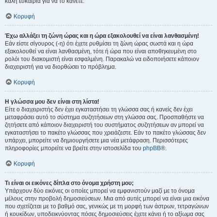
καλή ευκαιρία για να το κάνετε.
Κορυφή
Έχω αλλάξει τη ζώνη ώρας και η ώρα εξακολουθεί να είναι λανθασμένη!
Εάν είστε σίγουρος (-η) ότι έχετε ρυθμίσει τη ζώνη ώρας σωστά και η ώρα
εξακολουθεί να είναι λανθασμένη, τότε ή ώρα που είναι αποθηκευμένη στο
ρολόι του διακομιστή είναι εσφαλμένη. Παρακαλώ να ειδοποιήσετε κάποιον
διαχειριστή για να διορθώσει το πρόβλημα.
Κορυφή
Η γλώσσα μου δεν είναι στη λίστα!
Είτε ο διαχειριστής δεν έχει εγκαταστήσει τη γλώσσα σας ή κανείς δεν έχει
μεταφράσει αυτό το σύστημα συζητήσεων στη γλώσσα σας. Προσπαθήστε να
ζητήσετε από κάποιον διαχειριστή του συστήματος συζητήσεων αν μπορεί να
εγκαταστήσει το πακέτο γλώσσας που χρειάζεστε. Εάν το πακέτο γλώσσας δεν
υπάρχει, μπορείτε να δημιουργήσετε μια νέα μετάφραση. Περισσότερες
πληροφορίες μπορείτε να βρείτε στην ιστοσελίδα του
phpBB
®.
Κορυφή
Τι είναι οι εικόνες δίπλα στο όνομα χρήστη μου;
Υπάρχουν δύο εικόνες οι οποίες μπορεί να εμφανιστούν μαζί με το όνομα
μέλους στην προβολή δημοσιεύσεων. Μια από αυτές μπορεί να είναι μια εικόνα
που σχετίζεται με το βαθμό σας, γενικώς με τη μορφή των άστρων, τετραγώνων
ή κουκίδων, υποδεικνύοντας πόσες δημοσιεύσεις έχετε κάνει ή το αξίωμα σας