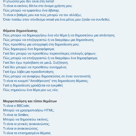
Η γλώσσα μου δεν είναι στη λίστα!
Τι είναι οι εικόνες δίπλα στο όνομα χρήστη μου;
Πώς μπορώ να εμφανίσω ένα άβαταρ;
Τι είναι ο βαθμός μου και πώς μπορώ να τον αλλάξω;
Όταν πατάω στον σύνδεσμο email για ένα μέλος μου ζητάει να συνδεθώ;
Θέματα δημοσίευσης
Πώς μπορώ να δημιουργήσω ένα νέο θέμα ή να δημοσιεύσω μια απάντηση;
Πώς μπορώ να επεξεργαστώ ή να διαγράψω μια δημοσίευση;
Πώς προσθέτω μια υπογραφή στη δημοσίευση μου;
Πώς δημιουργώ ένα δημοψήφισμα;
Γιατί δεν μπορώ να προσθέσω περισσότερες επιλογές ψήφων;
Πώς μπορώ να επεξεργαστώ ή να διαγράψω ένα δημοψήφισμα;
Γιατί δεν έχω πρόσβαση σε μια Δ. Συζήτηση;
Γιατί δεν μπορώ να προσθέσω συνημμένα;
Γιατί έχω λάβει μια προειδοποίηση;
Πώς μπορώ να αναφέρω δημοσιεύσεις σε έναν συντονιστή;
Τι είναι το κουμπί “Αποθήκευση” στη δημοσίευση θέματος;
Γιατί η δημοσίευση χρειάζεται να εγκριθεί;
Πώς σημειώνω ένα θέμα μου ως νέο;
Μορφοποίηση και τύποι θεμάτων
Τι είναι ο BBCode;
Μπορώ να χρησιμοποιήσω HTML;
Τι είναι τα Smilies;
Μπορώ να δημοσιεύω εικόνες;
Τι είναι οι γενικές ανακοινώσεις;
Τι είναι οι ανακοινώσεις;
Τι είναι τα επισημασμένα θέματα;