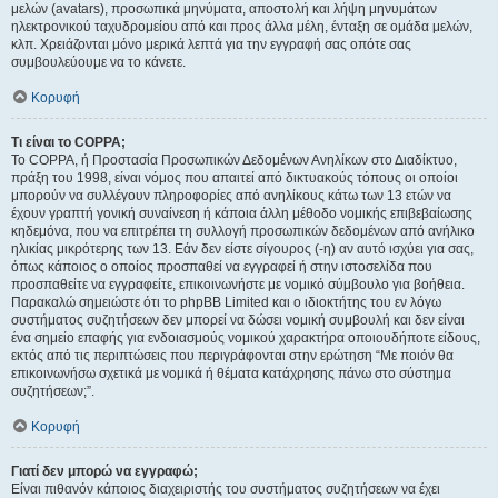
μελών (avatars), προσωπικά μηνύματα, αποστολή και λήψη μηνυμάτων
ηλεκτρονικού ταχυδρομείου από και προς άλλα μέλη, ένταξη σε ομάδα μελών,
κλπ. Χρειάζονται μόνο μερικά λεπτά για την εγγραφή σας οπότε σας
συμβουλεύουμε να το κάνετε.
Κορυφή
Τι είναι το COPPA;
Το COPPA, ή Προστασία Προσωπικών Δεδομένων Ανηλίκων στο Διαδίκτυο,
πράξη του 1998, είναι νόμος που απαιτεί από δικτυακούς τόπους οι οποίοι
μπορούν να συλλέγουν πληροφορίες από ανηλίκους κάτω των 13 ετών να
έχουν γραπτή γονική συναίνεση ή κάποια άλλη μέθοδο νομικής επιβεβαίωσης
κηδεμόνα, που να επιτρέπει τη συλλογή προσωπικών δεδομένων από ανήλικο
ηλικίας μικρότερης των 13. Εάν δεν είστε σίγουρος (-η) αν αυτό ισχύει για σας,
όπως κάποιος ο οποίος προσπαθεί να εγγραφεί ή στην ιστοσελίδα που
προσπαθείτε να εγγραφείτε, επικοινωνήστε με νομικό σύμβουλο για βοήθεια.
Παρακαλώ σημειώστε ότι το phpBB Limited και ο ιδιοκτήτης του εν λόγω
συστήματος συζητήσεων δεν μπορεί να δώσει νομική συμβουλή και δεν είναι
ένα σημείο επαφής για ενδοιασμούς νομικού χαρακτήρα οποιουδήποτε είδους,
εκτός από τις περιπτώσεις που περιγράφονται στην ερώτηση “Με ποιόν θα
επικοινωνήσω σχετικά με νομικά ή θέματα κατάχρησης πάνω στο σύστημα
συζητήσεων;”.
Κορυφή
Γιατί δεν μπορώ να εγγραφώ;
Είναι πιθανόν κάποιος διαχειριστής του συστήματος συζητήσεων να έχει