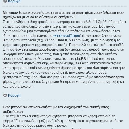
Κορυφή
Με ποιον θα επικοινωνήσω σχετικά με κατάχρηση ή/και νομικά θέματα που
σχετίζονται με αυτό το σύστημα συζητήσεων;
Σε οποιονδήποτε διαχειριστή που αναγράφεται στη σελίδα “Η Ομάδα” θα πρέπει
να είναι ένα κατάλληλο σημείο επαφής για τις καταγγελίες σας. Εάν αυτός
εξακολουθεί να μην ανταποκρίνεται τότε θα πρέπει να επικοινωνήσετε με τον
ιδιοκτήτη του domain (κάντε μια
whois αναζήτηση
) ή, εάν αυτός λειτουργεί σε
μια δωρεάν υπηρεσία (π.χ. Yahoo !, free.fr, f2s.com, κλπ), με τη διοίκηση ή το
τμήμα καταχρήσεων της υπηρεσίας αυτής. Παρακαλώ σημειώστε ότι το phpBB
Limited
δεν έχει καμία αρμοδιότητα
και δεν μπορεί με οποιονδήποτε τρόπο να
θεωρηθεί υπεύθυνο για το πώς, πού ή από ποιον χρησιμοποιείται αυτό το
σύστημα συζητήσεων. Μην επικοινωνείτε με το phpBB Limited σχετικά με
οποιαδήποτε νομικό (παύσης και παράλειψης, ευθύνης, συκοφαντικό σχόλιο,
κλπ.) ζήτημα το οποίο
δεν σχετίζεται άμεσα
με την ιστοσελίδα phpBB.com ή το
διακριτικό λογισμικό του ιδίου του phpBB. Εάν αποστείλετε μήνυμα
ηλεκτρονικού ταχυδρομείου στο phpBB Limited σχετικά
με οποιοδήποτε τρίτο
μέρος
χρήσης αυτού του λογισμικού θα πρέπει να αναμένετε μια αρνητική ή και
καμία ανταπόκριση.
Κορυφή
Πώς μπορώ να επικοινωνήσω με τον διαχειριστή του συστήματος
συζητήσεων;
Όλα τα μέλη του συστήματος συζητήσεων μπορούν να χρησιμοποιούν τη
φόρμα “Επικοινωνήστε μαζί μας”, εάν η επιλογή είναι ενεργοποιημένη από τον
διαχειριστή του συστήματος συζητήσεων.