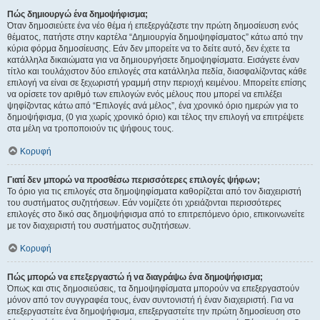
Πώς δημιουργώ ένα δημοψήφισμα;
Όταν δημοσιεύετε ένα νέο θέμα ή επεξεργάζεστε την πρώτη δημοσίευση ενός
θέματος, πατήστε στην καρτέλα “Δημιουργία δημοψηφίσματος” κάτω από την
κύρια φόρμα δημοσίευσης. Εάν δεν μπορείτε να το δείτε αυτό, δεν έχετε τα
κατάλληλα δικαιώματα για να δημιουργήσετε δημοψηφίσματα. Εισάγετε έναν
τίτλο και τουλάχιστον δύο επιλογές στα κατάλληλα πεδία, διασφαλίζοντας κάθε
επιλογή να είναι σε ξεχωριστή γραμμή στην περιοχή κειμένου. Μπορείτε επίσης
να ορίσετε τον αριθμό των επιλογών ενός μέλους που μπορεί να επιλέξει
ψηφίζοντας κάτω από “Επιλογές ανά μέλος”, ένα χρονικό όριο ημερών για το
δημοψήφισμα, (0 για χωρίς χρονικό όριο) και τέλος την επιλογή να επιτρέψετε
στα μέλη να τροποποιούν τις ψήφους τους.
Κορυφή
Γιατί δεν μπορώ να προσθέσω περισσότερες επιλογές ψήφων;
Το όριο για τις επιλογές στα δημοψηφίσματα καθορίζεται από τον διαχειριστή
του συστήματος συζητήσεων. Εάν νομίζετε ότι χρειάζονται περισσότερες
επιλογές στο δικό σας δημοψήφισμα από το επιτρεπόμενο όριο, επικοινωνείτε
με τον διαχειριστή του συστήματος συζητήσεων.
Κορυφή
Πώς μπορώ να επεξεργαστώ ή να διαγράψω ένα δημοψήφισμα;
Όπως και στις δημοσιεύσεις, τα δημοψηφίσματα μπορούν να επεξεργαστούν
μόνον από τον συγγραφέα τους, έναν συντονιστή ή έναν διαχειριστή. Για να
επεξεργαστείτε ένα δημοψήφισμα, επεξεργαστείτε την πρώτη δημοσίευση στο