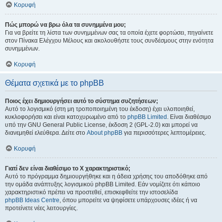
Κορυφή
Πώς μπορώ να βρω όλα τα συνημμένα μου;
Για να βρείτε τη λίστα των συνημμένων σας τα οποία έχετε φορτώσει, πηγαίνετε
στον Πίνακα Ελέγχου Μέλους και ακολουθήστε τους συνδέσμους στην ενότητα
συνημμένων.
Κορυφή
Θέματα σχετικά με το phpBB
Ποιος έχει δημιουργήσει αυτό το σύστημα συζητήσεων;
Αυτό το λογισμικό (στη μη τροποποιημένη του έκδοση) έχει υλοποιηθεί,
κυκλοφορήσει και είναι κατοχυρωμένο από το
phpBB Limited
. Είναι διαθέσιμο
υπό την GNU General Public License, έκδοση 2 (GPL-2.0) και μπορεί να
διανεμηθεί ελεύθερα. Δείτε στο
About phpBB
για περισσότερες λεπτομέρειες.
Κορυφή
Γιατί δεν είναι διαθέσιμο το Χ χαρακτηριστικό;
Αυτό το πρόγραμμα δημιουργήθηκε και η άδεια χρήσης του αποδόθηκε από
την ομάδα ανάπτυξης λογισμικού phpBB Limited. Εάν νομίζετε ότι κάποιο
χαρακτηριστικό πρέπει να προστεθεί, επισκεφθείτε την ιστοσελίδα
phpBB Ideas Centre
, όπου μπορείτε να ψηφίσετε υπάρχουσες ιδέες ή να
προτείνετε νέες λειτουργίες.