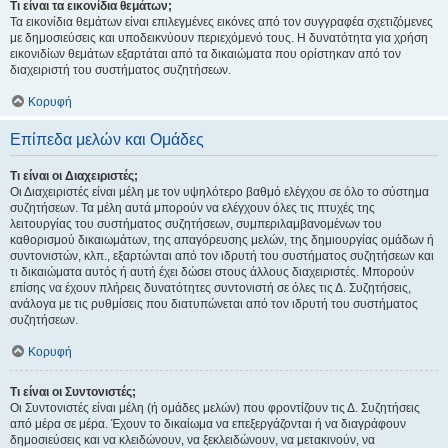
Τι είναι τα εικονίδια θεμάτων;
Τα εικονίδια θεμάτων είναι επιλεγμένες εικόνες από τον συγγραφέα σχετιζόμενες
με δημοσιεύσεις και υποδεικνύουν περιεχόμενό τους. Η δυνατότητα για χρήση
εικονιδίων θεμάτων εξαρτάται από τα δικαιώματα που ορίστηκαν από τον
διαχειριστή του συστήματος συζητήσεων.
Κορυφή
Επίπεδα μελών και Ομάδες
Τι είναι οι Διαχειριστές;
Οι Διαχειριστές είναι μέλη με τον υψηλότερο βαθμό ελέγχου σε όλο το σύστημα
συζητήσεων. Τα μέλη αυτά μπορούν να ελέγχουν όλες τις πτυχές της
λειτουργίας του συστήματος συζητήσεων, συμπεριλαμβανομένων του
καθορισμού δικαιωμάτων, της απαγόρευσης μελών, της δημιουργίας ομάδων ή
συντονιστών, κλπ., εξαρτώνται από τον ιδρυτή του συστήματος συζητήσεων και
τι δικαιώματα αυτός ή αυτή έχει δώσει στους άλλους διαχειριστές. Μπορούν
επίσης να έχουν πλήρεις δυνατότητες συντονιστή σε όλες τις Δ. Συζητήσεις,
ανάλογα με τις ρυθμίσεις που διατυπώνεται από τον ιδρυτή του συστήματος
συζητήσεων.
Κορυφή
Τι είναι οι Συντονιστές;
Οι Συντονιστές είναι μέλη (ή ομάδες μελών) που φροντίζουν τις Δ. Συζητήσεις
από μέρα σε μέρα. Έχουν το δικαίωμα να επεξεργάζονται ή να διαγράφουν
δημοσιεύσεις και να κλειδώνουν, να ξεκλειδώνουν, να μετακινούν, να