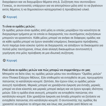
διαγράφουν και να διαχωρίζουν θέματα στη Δ. Συζήτηση που συντονίζουν.
Γενικώς, οι συντονιστές υπάρχουν για να αποτρέπουν μέλη από το να βγαίνουν
εκτός θέματος ή να δημοσιεύουν καταχρηστικό ή προσβλητικό υλικό.
Κορυφή
Τι είναι οι ομάδες μελών;
Οι ομάδες μελών είναι ομάδες από μέλη οι οποίες μοιράζουν την κοινότητα σε
διαχειρίσιμα τμήματα με τα οποία οι διαχειριστές του συστήματος συζητήσεων
μπορούν να εργαστούν. Κάθε μέλος μπορεί να ανήκει σε διάφορες ομάδες και
σε κάθε ομάδα μπορεί να έχουν ανατεθεί επιμέρους δικαιώματα πρόσβασης.
Αυτό παρέχει έναν εύκολο τρόπο σε διαχειριστές να αλλάξουν τα δικαιώματα για
πολλά μέλη ταυτόχρονα, όπως είναι αλλαγή δικαιωμάτων συντονιστή ή
χορήγηση στα μέλη πρόσβαση σε μια ιδιωτική συζήτηση.
Κορυφή
Πού είναι οι ομάδες μελών και πώς μπορώ να συμμετάσχω σε μια;
Μπορείτε να δείτε όλες τις ομάδες μελών μέσω του συνδέσμου “Ομάδες μελών”
στον Πίνακα Ελέγχου Μέλους. Εάν επιθυμείτε να ενταχθείτε σε μια, προχωρήστε
πατώντας το κατάλληλο κουμπί. Ωστόσο, δεν έχουν όλες οι ομάδες μελών
ανοιχτή πρόσβαση. Μερικές μπορεί να χρειάζονται έγκριση για ένταξη, μερικές
μπορεί να είναι κλειστές και μερικές μπορεί ακόμη και να έχουν κρυφές ιδιότητες
μελών. Εάν η ομάδα είναι ανοιχτή, μπορείτε να ενταχθείτε πατώντας στο
κατάλληλο κουμπί. Εάν χρειάζεται έγκριση για ένταξη μπορείτε να ζητήσετε να
ενταχθείτε πατώντας στο κατάλληλο κουμπί. Ο συντονιστής της ομάδας θα
χρειαστεί να εγκρίνει το αίτημα σας και ίσως σας ρωτήσει γιατί θέλετε να