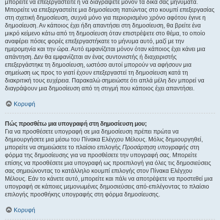
μπορείτε να επεξεργαστείτε ή να διαγράψετε μόνον τα δικά σας μηνύματα.
Μπορείτε να επεξεργαστείτε μια δημοσίευση πατώντας στο κουμπί επεξεργασίας
στη σχετική δημοσίευση, συχνά μόνο για περιορισμένο χρόνο αφότου έγινε η
δημοσίευση. Αν κάποιος έχει ήδη απαντήσει στη δημοσίευση, θα βρείτε ένα
μικρό κείμενο κάτω από τη δημοσίευση όταν επιστρέψετε στο θέμα, το οποίο
αναφέρει πόσες φορές επεξεργαστήκατε το μήνυμα αυτό, μαζί με την
ημερομηνία και την ώρα. Αυτό εμφανίζεται μόνον όταν κάποιος έχει κάνει μια
απάντηση. Δεν θα εμφανίζεται αν ένας συντονιστής ή διαχειριστής
επεξεργάστηκε τη δημοσίευση, ωστόσο αυτοί μπορούν να αφήσουν μια
σημείωση ως προς το γιατί έχουν επεξεργαστεί τη δημοσίευση κατά τη
διακριτική τους ευχέρεια. Παρακαλώ σημειώστε ότι απλά μέλη δεν μπορεί να
διαγράψουν μια δημοσίευση από τη στιγμή που κάποιος έχει απαντήσει.
Κορυφή
Πώς προσθέτω μια υπογραφή στη δημοσίευση μου;
Για να προσθέσετε υπογραφή σε μια δημοσίευση πρέπει πρώτα να
δημιουργήσετε μια μέσω του Πίνακα Ελέγχου Μέλους. Μόλις δημιουργηθεί,
μπορείτε να σημειώσετε το πλαίσιο επιλογής
Προσάρτηση υπογραφής
στη
φόρμα της δημοσίευσης για να προσθέσετε την υπογραφή σας. Μπορείτε
επίσης να προσθέσετε μια υπογραφή ως προεπιλογή για όλες τις δημοσιεύσεις
σας σημειώνοντας το κατάλληλο κουμπί επιλογής στον Πίνακα Ελέγχου
Μέλους. Εάν το κάνετε αυτό, μπορείτε και πάλι να αποτρέψετε να προστεθεί μια
υπογραφή σε κάποιες μεμονωμένες δημοσιεύσεις από-επιλέγοντας το πλαίσιο
επιλογής προσθήκης υπογραφής στη φόρμα δημοσίευσης.
Κορυφή