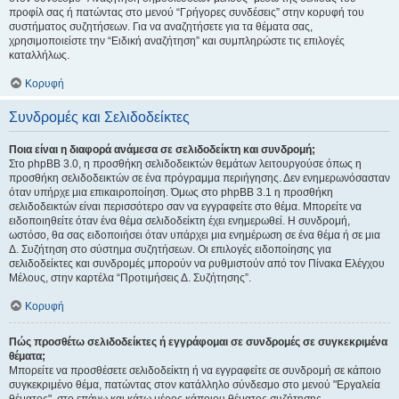
προφίλ σας ή πατώντας στο μενού “Γρήγορες συνδέσεις” στην κορυφή του
συστήματος συζητήσεων. Για να αναζητήσετε για τα θέματα σας,
χρησιμοποιείστε την “Ειδική αναζήτηση” και συμπληρώστε τις επιλογές
καταλλήλως.
Κορυφή
Συνδρομές και Σελιδοδείκτες
Ποια είναι η διαφορά ανάμεσα σε σελιδοδείκτη και συνδρομή;
Στο phpBB 3.0, η προσθήκη σελιδοδεικτών θεμάτων λειτουργούσε όπως η
προσθήκη σελιδοδεικτών σε ένα πρόγραμμα περιήγησης. Δεν ενημερωνόσασταν
όταν υπήρχε μια επικαιροποίηση. Όμως στο phpBB 3.1 η προσθήκη
σελιδοδεικτών είναι περισσότερο σαν να εγγραφείτε στο θέμα. Μπορείτε να
ειδοποιηθείτε όταν ένα θέμα σελιδοδείκτη έχει ενημερωθεί. Η συνδρομή,
ωστόσο, θα σας ειδοποιήσει όταν υπάρχει μια ενημέρωση σε ένα θέμα ή σε μια
Δ. Συζήτηση στο σύστημα συζητήσεων. Οι επιλογές ειδοποίησης για
σελιδοδείκτες και συνδρομές μπορούν να ρυθμιστούν από τον Πίνακα Ελέγχου
Μέλους, στην καρτέλα “Προτιμήσεις Δ. Συζήτησης”.
Κορυφή
Πώς προσθέτω σελιδοδείκτες ή εγγράφομαι σε συνδρομές σε συγκεκριμένα
θέματα;
Μπορείτε να προσθέσετε σελιδοδείκτη ή να εγγραφείτε σε συνδρομή σε κάποιο
συγκεκριμένο θέμα, πατώντας στον κατάλληλο σύνδεσμο στο μενού "Εργαλεία