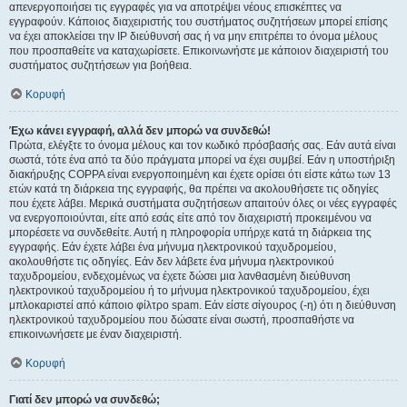
απενεργοποιήσει τις εγγραφές για να αποτρέψει νέους επισκέπτες να
εγγραφούν. Κάποιος διαχειριστής του συστήματος συζητήσεων μπορεί επίσης
να έχει αποκλείσει την IP διεύθυνσή σας ή να μην επιτρέπει το όνομα μέλους
που προσπαθείτε να καταχωρίσετε. Επικοινωνήστε με κάποιον διαχειριστή του
συστήματος συζητήσεων για βοήθεια.
Κορυφή
Έχω κάνει εγγραφή, αλλά δεν μπορώ να συνδεθώ!
Πρώτα, ελέγξτε το όνομα μέλους και τον κωδικό πρόσβασής σας. Εάν αυτά είναι
σωστά, τότε ένα από τα δύο πράγματα μπορεί να έχει συμβεί. Εάν η υποστήριξη
διακήρυξης COPPA είναι ενεργοποιημένη και έχετε ορίσει ότι είστε κάτω των 13
ετών κατά τη διάρκεια της εγγραφής, θα πρέπει να ακολουθήσετε τις οδηγίες
που έχετε λάβει. Μερικά συστήματα συζητήσεων απαιτούν όλες οι νέες εγγραφές
να ενεργοποιούνται, είτε από εσάς είτε από τον διαχειριστή προκειμένου να
μπορέσετε να συνδεθείτε. Αυτή η πληροφορία υπήρχε κατά τη διάρκεια της
εγγραφής. Εάν έχετε λάβει ένα μήνυμα ηλεκτρονικού ταχυδρομείου,
ακολουθήστε τις οδηγίες. Εάν δεν λάβετε ένα μήνυμα ηλεκτρονικού
ταχυδρομείου, ενδεχομένως να έχετε δώσει μια λανθασμένη διεύθυνση
ηλεκτρονικού ταχυδρομείου ή το μήνυμα ηλεκτρονικού ταχυδρομείου, έχει
μπλοκαριστεί από κάποιο φίλτρο spam. Εάν είστε σίγουρος (-η) ότι η διεύθυνση
ηλεκτρονικού ταχυδρομείου που δώσατε είναι σωστή, προσπαθήστε να
επικοινωνήσετε με έναν διαχειριστή.
Κορυφή
Γιατί δεν μπορώ να συνδεθώ;