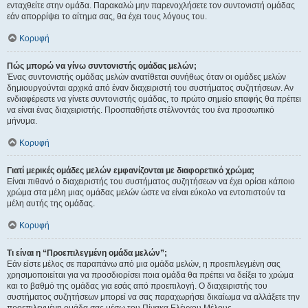
ενταχθείτε στην ομάδα. Παρακαλώ μην παρενοχλήσετε τον συντονιστή ομάδας
εάν απορρίψει το αίτημα σας, θα έχει τους λόγους του.
Κορυφή
Πώς μπορώ να γίνω συντονιστής ομάδας μελών;
Ένας συντονιστής ομάδας μελών ανατίθεται συνήθως όταν οι ομάδες μελών
δημιουργούνται αρχικά από έναν διαχειριστή του συστήματος συζητήσεων. Αν
ενδιαφέρεστε να γίνετε συντονιστής ομάδας, το πρώτο σημείο επαφής θα πρέπει
να είναι ένας διαχειριστής. Προσπαθήστε στέλνοντάς του ένα προσωπικό
μήνυμα.
Κορυφή
Γιατί μερικές ομάδες μελών εμφανίζονται με διαφορετικό χρώμα;
Είναι πιθανό ο διαχειριστής του συστήματος συζητήσεων να έχει ορίσει κάποιο
χρώμα στα μέλη μιας ομάδας μελών ώστε να είναι εύκολο να εντοπιστούν τα
μέλη αυτής της ομάδας.
Κορυφή
Τι είναι η “Προεπιλεγμένη ομάδα μελών”;
Εάν είστε μέλος σε παραπάνω από μια ομάδα μελών, η προεπιλεγμένη σας
χρησιμοποιείται για να προσδιορίσει ποια ομάδα θα πρέπει να δείξει το χρώμα
και το βαθμό της ομάδας για εσάς από προεπιλογή. Ο διαχειριστής του
συστήματος συζητήσεων μπορεί να σας παραχωρήσει δικαίωμα να αλλάξετε την