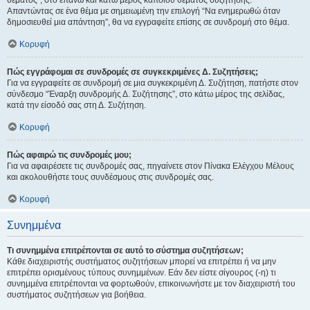
θέματος", στο επάνω και κάτω μέρος κάποιου θέματος συζήτησης.
Απαντώντας σε ένα θέμα με σημειωμένη την επιλογή “Να ενημερωθώ όταν
δημοσιευθεί μια απάντηση”, θα να εγγραφείτε επίσης σε συνδρομή στο θέμα.
Κορυφή
Πώς εγγράφομαι σε συνδρομές σε συγκεκριμένες Δ. Συζητήσεις;
Για να εγγραφείτε σε συνδρομή σε μια συγκεκριμένη Δ. Συζήτηση, πατήστε στον
σύνδεσμο “Έναρξη συνδρομής Δ. Συζήτησης”, στο κάτω μέρος της σελίδας,
κατά την είσοδό σας στη Δ. Συζήτηση.
Κορυφή
Πώς αφαιρώ τις συνδρομές μου;
Για να αφαιρέσετε τις συνδρομές σας, πηγαίνετε στον Πίνακα Ελέγχου Μέλους
και ακολουθήστε τους συνδέσμους στις συνδρομές σας.
Κορυφή
Συνημμένα
Τι συνημμένα επιτρέπονται σε αυτό το σύστημα συζητήσεων;
Κάθε διαχειριστής συστήματος συζητήσεων μπορεί να επιτρέπει ή να μην
επιτρέπει ορισμένους τύπους συνημμένων. Εάν δεν είστε σίγουρος (-η) τι
συνημμένα επιτρέπονται να φορτωθούν, επικοινωνήστε με τον διαχειριστή του
συστήματος συζητήσεων για βοήθεια.