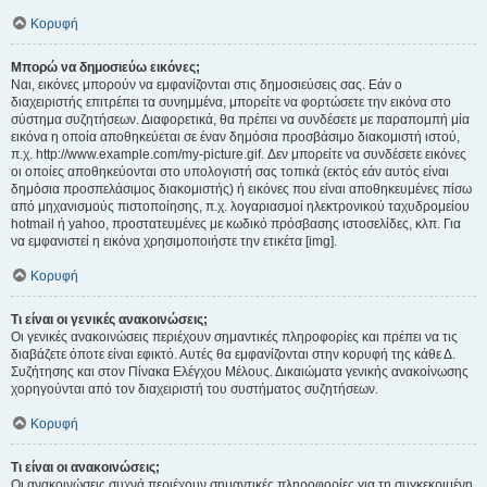
Κορυφή
Μπορώ να δημοσιεύω εικόνες;
Ναι, εικόνες μπορούν να εμφανίζονται στις δημοσιεύσεις σας. Εάν ο
διαχειριστής επιτρέπει τα συνημμένα, μπορείτε να φορτώσετε την εικόνα στο
σύστημα συζητήσεων. Διαφορετικά, θα πρέπει να συνδέσετε με παραπομπή μία
εικόνα η οποία αποθηκεύεται σε έναν δημόσια προσβάσιμο διακομιστή ιστού,
π.χ. http://www.example.com/my-picture.gif. Δεν μπορείτε να συνδέσετε εικόνες
οι οποίες αποθηκεύονται στο υπολογιστή σας τοπικά (εκτός εάν αυτός είναι
δημόσια προσπελάσιμος διακομιστής) ή εικόνες που είναι αποθηκευμένες πίσω
από μηχανισμούς πιστοποίησης, π.χ. λογαριασμοί ηλεκτρονικού ταχυδρομείου
hotmail ή yahoo, προστατευμένες με κωδικό πρόσβασης ιστοσελίδες, κλπ. Για
να εμφανιστεί η εικόνα χρησιμοποιήστε την ετικέτα [img].
Κορυφή
Τι είναι οι γενικές ανακοινώσεις;
Οι γενικές ανακοινώσεις περιέχουν σημαντικές πληροφορίες και πρέπει να τις
διαβάζετε όποτε είναι εφικτό. Αυτές θα εμφανίζονται στην κορυφή της κάθε Δ.
Συζήτησης και στον Πίνακα Ελέγχου Μέλους. Δικαιώματα γενικής ανακοίνωσης
χορηγούνται από τον διαχειριστή του συστήματος συζητήσεων.
Κορυφή
Τι είναι οι ανακοινώσεις;
Οι ανακοινώσεις συχνά περιέχουν σημαντικές πληροφορίες για τη συγκεκριμένη