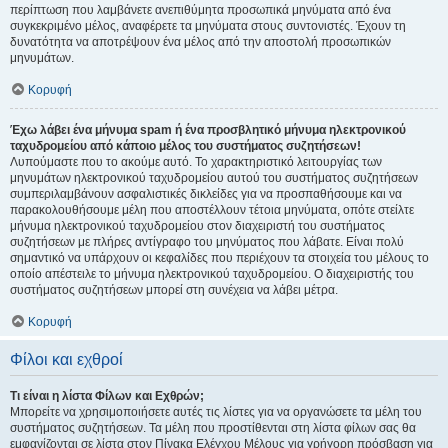
περίπτωση που λαμβάνετε ανεπιθύμητα προσωπικά μηνύματα από ένα
συγκεκριμένο μέλος, αναφέρετε τα μηνύματα στους συντονιστές. Έχουν τη
δυνατότητα να αποτρέψουν ένα μέλος από την αποστολή προσωπικών
μηνυμάτων.
Κορυφή
Έχω λάβει ένα μήνυμα spam ή ένα προσβλητικό μήνυμα ηλεκτρονικού
ταχυδρομείου από κάποιο μέλος του συστήματος συζητήσεων!
Λυπούμαστε που το ακούμε αυτό. Το χαρακτηριστικό λειτουργίας των
μηνυμάτων ηλεκτρονικού ταχυδρομείου αυτού του συστήματος συζητήσεων
συμπεριλαμβάνουν ασφαλιστικές δικλείδες για να προσπαθήσουμε και να
παρακολουθήσουμε μέλη που αποστέλλουν τέτοια μηνύματα, οπότε στείλτε
μήνυμα ηλεκτρονικού ταχυδρομείου στον διαχειριστή του συστήματος
συζητήσεων με πλήρες αντίγραφο του μηνύματος που λάβατε. Είναι πολύ
σημαντικό να υπάρχουν οι κεφαλίδες που περιέχουν τα στοιχεία του μέλους το
οποίο απέστειλε το μήνυμα ηλεκτρονικού ταχυδρομείου. Ο διαχειριστής του
συστήματος συζητήσεων μπορεί στη συνέχεια να λάβει μέτρα.
Κορυφή
Φίλοι και εχθροί
Τι είναι η λίστα Φίλων και Εχθρών;
Μπορείτε να χρησιμοποιήσετε αυτές τις λίστες για να οργανώσετε τα μέλη του
συστήματος συζητήσεων. Τα μέλη που προστίθενται στη λίστα φίλων σας θα
εμφανίζονται σε λίστα στον Πίνακα Ελέγχου Μέλους για γρήγορη πρόσβαση για