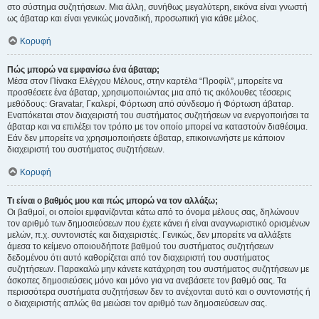
στο σύστημα συζητήσεων. Μια άλλη, συνήθως μεγαλύτερη, εικόνα είναι γνωστή
ως άβαταρ και είναι γενικώς μοναδική, προσωπική για κάθε μέλος.
Κορυφή
Πώς μπορώ να εμφανίσω ένα άβαταρ;
Μέσα στον Πίνακα Ελέγχου Μέλους, στην καρτέλα “Προφίλ”, μπορείτε να
προσθέσετε ένα άβαταρ, χρησιμοποιώντας μια από τις ακόλουθες τέσσερις
μεθόδους: Gravatar, Γκαλερί, Φόρτωση από σύνδεσμο ή Φόρτωση άβαταρ.
Εναπόκειται στον διαχειριστή του συστήματος συζητήσεων να ενεργοποιήσει τα
άβαταρ και να επιλέξει τον τρόπο με τον οποίο μπορεί να καταστούν διαθέσιμα.
Εάν δεν μπορείτε να χρησιμοποιήσετε άβαταρ, επικοινωνήστε με κάποιον
διαχειριστή του συστήματος συζητήσεων.
Κορυφή
Τι είναι ο βαθμός μου και πώς μπορώ να τον αλλάξω;
Οι βαθμοί, οι οποίοι εμφανίζονται κάτω από το όνομα μέλους σας, δηλώνουν
τον αριθμό των δημοσιεύσεων που έχετε κάνει ή είναι αναγνωριστικό ορισμένων
μελών, π.χ. συντονιστές και διαχειριστές. Γενικώς, δεν μπορείτε να αλλάξετε
άμεσα το κείμενο οποιουδήποτε βαθμού του συστήματος συζητήσεων
δεδομένου ότι αυτό καθορίζεται από τον διαχειριστή του συστήματος
συζητήσεων. Παρακαλώ μην κάνετε κατάχρηση του συστήματος συζητήσεων με
άσκοπες δημοσιεύσεις μόνο και μόνο για να ανεβάσετε τον βαθμό σας. Τα
περισσότερα συστήματα συζητήσεων δεν το ανέχονται αυτό και ο συντονιστής ή
ο διαχειριστής απλώς θα μειώσει τον αριθμό των δημοσιεύσεων σας.