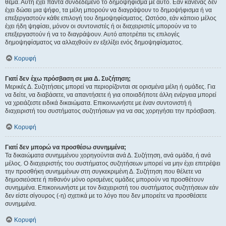
θέμα. Αυτή έχει πάντα συνδεδεμένο το δημοψήφισμα με αυτό. Εάν κανένας δεν
έχει δώσει μια ψήφο, τα μέλη μπορούν να διαγράψουν το δημοψήφισμα ή να
επεξεργαστούν κάθε επιλογή του δημοψηφίσματος. Ωστόσο, εάν κάποιο μέλος
έχει ήδη ψηφίσει, μόνον οι συντονιστές ή οι διαχειριστές μπορούν να το
επεξεργαστούν ή να το διαγράψουν. Αυτό αποτρέπει τις επιλογές
δημοψηφίσματος να αλλαχθούν εν εξελίξει ενός δημοψηφίσματος.
Κορυφή
Γιατί δεν έχω πρόσβαση σε μια Δ. Συζήτηση;
Μερικές Δ. Συζητήσεις μπορεί να περιορίζονται σε ορισμένα μέλη ή ομάδες. Για
να δείτε, να διαβάσετε, να απαντήσετε ή για οποιαδήποτε άλλη ενέργεια μπορεί
να χρειάζεστε ειδικά δικαιώματα. Επικοινωνήστε με έναν συντονιστή ή
διαχειριστή του συστήματος συζητήσεων για να σας χορηγήσει την πρόσβαση.
Κορυφή
Γιατί δεν μπορώ να προσθέσω συνημμένα;
Τα δικαιώματα συνημμένου χορηγούνται ανά Δ. Συζήτηση, ανά ομάδα, ή ανά
μέλος. Ο διαχειριστής του συστήματος συζητήσεων μπορεί να μην έχει επιτρέψει
την προσθήκη συνημμένων στη συγκεκριμένη Δ. Συζήτηση που θέλετε να
δημοσιεύσετε ή πιθανόν μόνο ορισμένες ομάδες μπορούν να προσθέτουν
συνημμένα. Επικοινωνήστε με τον διαχειριστή του συστήματος συζητήσεων εάν
δεν είστε σίγουρος (-η) σχετικά με το λόγο που δεν μπορείτε να προσθέσετε
συνημμένα.
Κορυφή