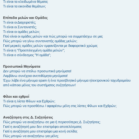
Τι είναι τα κλειδωμένα θέματα;
Τι είναι τα εικονίδια θεμάτων;
Επίπεδα μελών και Ομάδες
Τι είναι οι Διαχειριστές;
Τι είναι οι Συντονιστές;
Τι είναι οι ομάδες μελών;
Πού είναι οι ομάδες μελών και πώς μπορώ να συμμετάσχω σε μια;
Πώς μπορώ να γίνω συντονιστής ομάδας μελών;
Γιατί μερικές ομάδες μελών εμφανίζονται με διαφορετικό χρώμα;
Τι είναι η “Προεπιλεγμένη ομάδα μελών”;
Τι είναι ο σύνδεσμος "Η ομάδα”;
Προσωπικά Μηνύματα
Δεν μπορώ να στείλω προσωπικά μηνύματα!
Λαμβάνω συνέχεια ανεπιθύμητα μηνύματα!
Έχω λάβει ένα μήνυμα spam ή ένα προσβλητικό μήνυμα ηλεκτρονικού ταχυδρομείου
από κάποιο μέλος του συστήματος συζητήσεων!
Φίλοι και εχθροί
Τι είναι η λίστα Φίλων και Εχθρών;
Πώς μπορώ να προσθέσω / αφαιρέσω μέλη στις λίστες Φίλων και Εχθρών;
Αναζήτηση στις Δ. Συζητήσεις
Πώς μπορώ να αναζητήσω σε μια ή περισσότερες Δ. Συζητήσεις;
Γιατί η αναζήτησή μου δεν επιστρέφει αποτελέσματα;
Γιατί η αναζήτηση μου επιστρέφει μια κενή σελίδα;
Πώς μπορώ να αναζητήσω για μέλη;