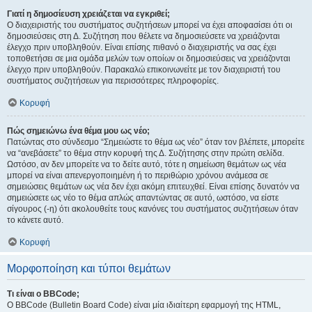
Γιατί η δημοσίευση χρειάζεται να εγκριθεί;
Ο διαχειριστής του συστήματος συζητήσεων μπορεί να έχει αποφασίσει ότι οι
δημοσιεύσεις στη Δ. Συζήτηση που θέλετε να δημοσιεύσετε να χρειάζονται
έλεγχο πριν υποβληθούν. Είναι επίσης πιθανό ο διαχειριστής να σας έχει
τοποθετήσει σε μια ομάδα μελών των οποίων οι δημοσιεύσεις να χρειάζονται
έλεγχο πριν υποβληθούν. Παρακαλώ επικοινωνείτε με τον διαχειριστή του
συστήματος συζητήσεων για περισσότερες πληροφορίες.
Κορυφή
Πώς σημειώνω ένα θέμα μου ως νέο;
Πατώντας στο σύνδεσμο “Σημειώστε το θέμα ως νέο” όταν τον βλέπετε, μπορείτε
να “ανεβάσετε” το θέμα στην κορυφή της Δ. Συζήτησης στην πρώτη σελίδα.
Ωστόσο, αν δεν μπορείτε να το δείτε αυτό, τότε η σημείωση θεμάτων ως νέα
μπορεί να είναι απενεργοποιημένη ή το περιθώριο χρόνου ανάμεσα σε
σημειώσεις θεμάτων ως νέα δεν έχει ακόμη επιτευχθεί. Είναι επίσης δυνατόν να
σημειώσετε ως νέο το θέμα απλώς απαντώντας σε αυτό, ωστόσο, να είστε
σίγουρος (-η) ότι ακολουθείτε τους κανόνες του συστήματος συζητήσεων όταν
το κάνετε αυτό.
Κορυφή
Μορφοποίηση και τύποι θεμάτων
Τι είναι ο BBCode;
Ο BBCode (Bulletin Board Code) είναι μία ιδιαίτερη εφαρμογή της HTML,