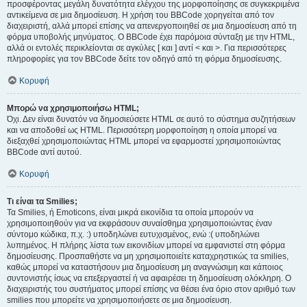
προσφέροντας μεγάλη δυνατότητα ελέγχου της μορφοποίησης σε συγκεκριμένα
αντικείμενα σε μια δημοσίευση. Η χρήση του BBCode χορηγείται από τον
διαχειριστή, αλλά μπορεί επίσης να απενεργοποιηθεί σε μια δημοσίευση από τη
φόρμα υποβολής μηνύματος. Ο BBCode έχει παρόμοια σύνταξη με την HTML,
αλλά οι εντολές περικλείονται σε αγκύλες [ και ] αντί < και >. Για περισσότερες
πληροφορίες για τον BBCode δείτε τον οδηγό από τη φόρμα δημοσίευσης.
Κορυφή
Μπορώ να χρησιμοποιήσω HTML;
Όχι. Δεν είναι δυνατόν να δημοσιεύσετε HTML σε αυτό το σύστημα συζητήσεων
και να αποδοθεί ως HTML. Περισσότερη μορφοποίηση η οποία μπορεί να
διεξαχθεί χρησιμοποιώντας HTML μπορεί να εφαρμοστεί χρησιμοποιώντας
BBCode αντί αυτού.
Κορυφή
Τι είναι τα Smilies;
Τα Smilies, ή Emoticons, είναι μικρά εικονίδια τα οποία μπορούν να
χρησιμοποιηθούν για να εκφράσουν συναίσθημα χρησιμοποιώντας έναν
σύντομο κώδικα, π.χ. :) υποδηλώνει ευτυχισμένος, ενώ :( υποδηλώνει
λυπημένος. Η πλήρης λίστα των εικονιδίων μπορεί να εμφανιστεί στη φόρμα
δημοσίευσης. Προσπαθήστε να μη χρησιμοποιείτε καταχρηστικώς τα smilies,
καθώς μπορεί να καταστήσουν μια δημοσίευση μη αναγνώσιμη και κάποιος
συντονιστής ίσως να επεξεργαστεί ή να αφαιρέσει τη δημοσίευση ολόκληρη. Ο
διαχειριστής του συστήματος μπορεί επίσης να θέσει ένα όριο στον αριθμό των
smilies που μπορείτε να χρησιμοποιήσετε σε μια δημοσίευση.