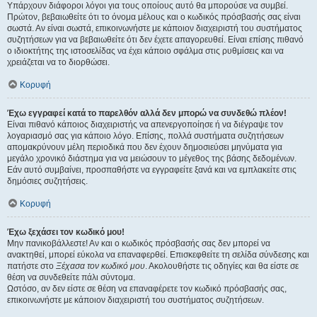
Υπάρχουν διάφοροι λόγοι για τους οποίους αυτό θα μπορούσε να συμβεί.
Πρώτον, βεβαιωθείτε ότι το όνομα μέλους και ο κωδικός πρόσβασής σας είναι
σωστά. Αν είναι σωστά, επικοινωνήστε με κάποιον διαχειριστή του συστήματος
συζητήσεων για να βεβαιωθείτε ότι δεν έχετε απαγορευθεί. Είναι επίσης πιθανό
ο ιδιοκτήτης της ιστοσελίδας να έχει κάποιο σφάλμα στις ρυθμίσεις και να
χρειάζεται να το διορθώσει.
Κορυφή
Έχω εγγραφεί κατά το παρελθόν αλλά δεν μπορώ να συνδεθώ πλέον!
Είναι πιθανό κάποιος διαχειριστής να απενεργοποίησε ή να διέγραψε τον
λογαριασμό σας για κάποιο λόγο. Επίσης, πολλά συστήματα συζητήσεων
απομακρύνουν μέλη περιοδικά που δεν έχουν δημοσιεύσει μηνύματα για
μεγάλο χρονικό διάστημα για να μειώσουν το μέγεθος της βάσης δεδομένων.
Εάν αυτό συμβαίνει, προσπαθήστε να εγγραφείτε ξανά και να εμπλακείτε στις
δημόσιες συζητήσεις.
Κορυφή
Έχω ξεχάσει τον κωδικό μου!
Μην πανικοβάλλεστε! Αν και ο κωδικός πρόσβασής σας δεν μπορεί να
ανακτηθεί, μπορεί εύκολα να επαναφερθεί. Επισκεφθείτε τη σελίδα σύνδεσης και
πατήστε στο
Ξέχασα τον κωδικό μου
. Ακολουθήστε τις οδηγίες και θα είστε σε
θέση να συνδεθείτε πάλι σύντομα.
Ωστόσο, αν δεν είστε σε θέση να επαναφέρετε τον κωδικό πρόσβασής σας,
επικοινωνήστε με κάποιον διαχειριστή του συστήματος συζητήσεων.