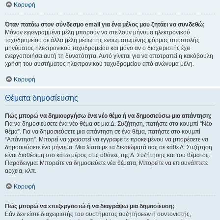
Κορυφή
Όταν πατάω στον σύνδεσμο email για ένα μέλος μου ζητάει να συνδεθώ;
Μόνον εγγεγραμμένα μέλη μπορούν να στείλουν μήνυμα ηλεκτρονικού
ταχυδρομείου σε άλλα μέλη μέσω της ενσωματωμένης φόρμας αποστολής
μηνύματος ηλεκτρονικού ταχυδρομείου και μόνο αν ο διαχειριστής έχει
ενεργοποιήσει αυτή τη δυνατότητα. Αυτό γίνεται για να αποτραπεί η κακόβουλη
χρήση του συστήματος ηλεκτρονικού ταχυδρομείου από ανώνυμα μέλη.
Κορυφή
Θέματα δημοσίευσης
Πώς μπορώ να δημιουργήσω ένα νέο θέμα ή να δημοσιεύσω μια απάντηση;
Για να δημοσιεύσετε ένα νέο θέμα σε μια Δ. Συζήτηση, πατήστε στο κουμπί “Νέο
θέμα”. Για να δημοσιεύσετε μια απάντηση σε ένα θέμα, πατήστε στο κουμπί
“Απάντηση”. Μπορεί να χρειαστεί να εγγραφείτε προκειμένου να μπορέσετε να
δημοσιεύσετε ένα μήνυμα. Μια λίστα με τα δικαιώματά σας σε κάθε Δ. Συζήτηση
είναι διαθέσιμη στο κάτω μέρος στις οθόνες της Δ. Συζήτησης και του θέματος.
Παράδειγμα: Μπορείτε να δημοσιεύετε νέα θέματα, Μπορείτε να επισυνάπτετε
αρχεία, κλπ.
Κορυφή
Πώς μπορώ να επεξεργαστώ ή να διαγράψω μια δημοσίευση;
Εάν δεν είστε διαχειριστής του συστήματος συζητήσεων ή συντονιστής,