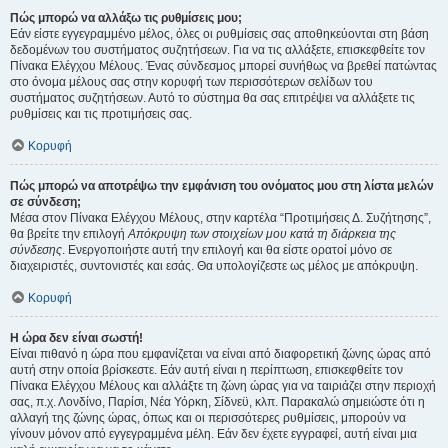
Πώς μπορώ να αλλάξω τις ρυθμίσεις μου;
Εάν είστε εγγεγραμμένο μέλος, όλες οι ρυθμίσεις σας αποθηκεύονται στη βάση
δεδομένων του συστήματος συζητήσεων. Για να τις αλλάξετε, επισκεφθείτε τον
Πίνακα Ελέγχου Μέλους. Ένας σύνδεσμος μπορεί συνήθως να βρεθεί πατώντας
στο όνομα μέλους σας στην κορυφή των περισσότερων σελίδων του
συστήματος συζητήσεων. Αυτό το σύστημα θα σας επιτρέψει να αλλάξετε τις
ρυθμίσεις και τις προτιμήσεις σας.
Κορυφή
Πώς μπορώ να αποτρέψω την εμφάνιση του ονόματος μου στη λίστα μελών
σε σύνδεση;
Μέσα στον Πίνακα Ελέγχου Μέλους, στην καρτέλα “Προτιμήσεις Δ. Συζήτησης”,
θα βρείτε την επιλογή
Απόκρυψη των στοιχείων μου κατά τη διάρκεια της
σύνδεσης
. Ενεργοποιήστε αυτή την επιλογή και θα είστε ορατοί μόνο σε
διαχειριστές, συντονιστές και εσάς. Θα υπολογίζεστε ως μέλος με απόκρυψη.
Κορυφή
Η ώρα δεν είναι σωστή!
Είναι πιθανό η ώρα που εμφανίζεται να είναι από διαφορετική ζώνης ώρας από
αυτή στην οποία βρίσκεστε. Εάν αυτή είναι η περίπτωση, επισκεφθείτε τον
Πίνακα Ελέγχου Μέλους και αλλάξτε τη ζώνη ώρας για να ταιριάζει στην περιοχή
σας, π.χ. Λονδίνο, Παρίσι, Νέα Υόρκη, Σίδνεϋ, κλπ. Παρακαλώ σημειώστε ότι η
αλλαγή της ζώνης ώρας, όπως και οι περισσότερες ρυθμίσεις, μπορούν να
γίνουν μόνον από εγγεγραμμένα μέλη. Εάν δεν έχετε εγγραφεί, αυτή είναι μια