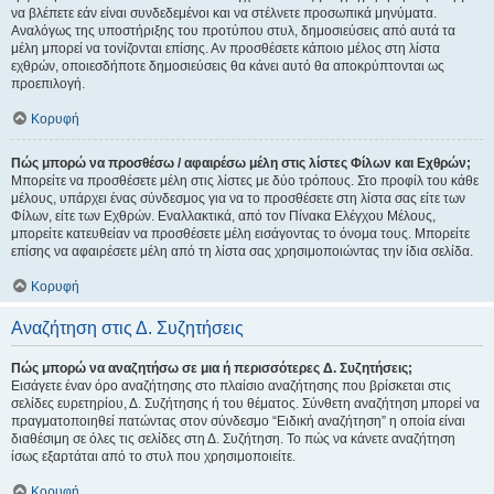
να βλέπετε εάν είναι συνδεδεμένοι και να στέλνετε προσωπικά μηνύματα.
Αναλόγως της υποστήριξης του προτύπου στυλ, δημοσιεύσεις από αυτά τα
μέλη μπορεί να τονίζονται επίσης. Αν προσθέσετε κάποιο μέλος στη λίστα
εχθρών, οποιεσδήποτε δημοσιεύσεις θα κάνει αυτό θα αποκρύπτονται ως
προεπιλογή.
Κορυφή
Πώς μπορώ να προσθέσω / αφαιρέσω μέλη στις λίστες Φίλων και Εχθρών;
Μπορείτε να προσθέσετε μέλη στις λίστες με δύο τρόπους. Στο προφίλ του κάθε
μέλους, υπάρχει ένας σύνδεσμος για να το προσθέσετε στη λίστα σας είτε των
Φίλων, είτε των Εχθρών. Εναλλακτικά, από τον Πίνακα Ελέγχου Μέλους,
μπορείτε κατευθείαν να προσθέσετε μέλη εισάγοντας το όνομα τους. Μπορείτε
επίσης να αφαιρέσετε μέλη από τη λίστα σας χρησιμοποιώντας την ίδια σελίδα.
Κορυφή
Αναζήτηση στις Δ. Συζητήσεις
Πώς μπορώ να αναζητήσω σε μια ή περισσότερες Δ. Συζητήσεις;
Εισάγετε έναν όρο αναζήτησης στο πλαίσιο αναζήτησης που βρίσκεται στις
σελίδες ευρετηρίου, Δ. Συζήτησης ή του θέματος. Σύνθετη αναζήτηση μπορεί να
πραγματοποιηθεί πατώντας στον σύνδεσμο “Ειδική αναζήτηση” η οποία είναι
διαθέσιμη σε όλες τις σελίδες στη Δ. Συζήτηση. Το πώς να κάνετε αναζήτηση
ίσως εξαρτάται από το στυλ που χρησιμοποιείτε.
Κορυφή