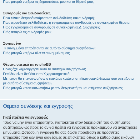
Πώς μπορώ να βρω τις δημοσιεύσεις μου και τα θέματά μου;
Συνδρομές και Σελιδοδείκτες
Ποια είναι η διαφορά ανάμεσα σε σελιδοδείκτη και συνδρομή;
Πώς προσθέτω σελιδοδείκτες ή εγγράφομαι σε συνδρομές σε συγκεκριμένα θέματα;
Πώς εγγράφομαι σε συνδρομές σε συγκεκριμένες Δ. Συζητήσεις;
Πώς αφαιρώ τις συνδρομές μου;
Συνημμένα
Τι συνημμένα επιτρέπονται σε αυτό το σύστημα συζητήσεων;
Πώς μπορώ να βρω όλα τα συνημμένα μου;
Θέματα σχετικά με το phpBB
Ποιος έχει δημιουργήσει αυτό το σύστημα συζητήσεων;
Γιατί δεν είναι διαθέσιμο το Χ χαρακτηριστικό;
Με ποιον θα επικοινωνήσω σχετικά με κατάχρηση ή/και νομικά θέματα που σχετίζονται
με αυτό το σύστημα συζητήσεων;
Πώς μπορώ να επικοινωνήσω με τον διαχειριστή του συστήματος συζητήσεων;
Θέματα σύνδεσης και εγγραφής
Γιατί πρέπει να εγγραφώ;
Ίσως να μην είναι απαραίτητο, εναπόκειται στον διαχειριστή του συστήματος
συζητήσεων ως προς το αν θα πρέπει να εγγραφείτε προκειμένου να αναρτήσετε
μηνύματα. Ωστόσο, η εγγραφή θα σας δώσει πρόσβαση σε πρόσθετες
υπηρεσίες που δεν είναι διαθέσιμες σε επισκέπτες όπως ο καθορισμός εικόνων