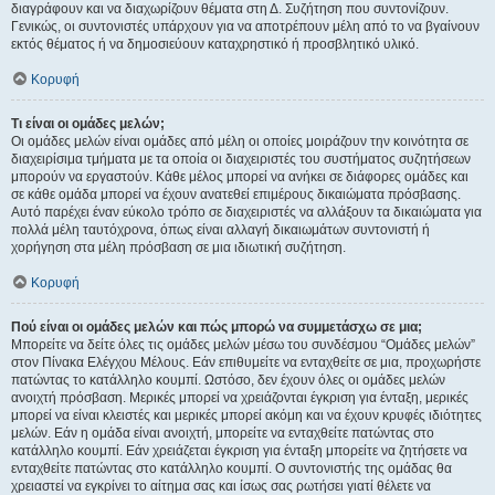
διαγράφουν και να διαχωρίζουν θέματα στη Δ. Συζήτηση που συντονίζουν.
Γενικώς, οι συντονιστές υπάρχουν για να αποτρέπουν μέλη από το να βγαίνουν
εκτός θέματος ή να δημοσιεύουν καταχρηστικό ή προσβλητικό υλικό.
Κορυφή
Τι είναι οι ομάδες μελών;
Οι ομάδες μελών είναι ομάδες από μέλη οι οποίες μοιράζουν την κοινότητα σε
διαχειρίσιμα τμήματα με τα οποία οι διαχειριστές του συστήματος συζητήσεων
μπορούν να εργαστούν. Κάθε μέλος μπορεί να ανήκει σε διάφορες ομάδες και
σε κάθε ομάδα μπορεί να έχουν ανατεθεί επιμέρους δικαιώματα πρόσβασης.
Αυτό παρέχει έναν εύκολο τρόπο σε διαχειριστές να αλλάξουν τα δικαιώματα για
πολλά μέλη ταυτόχρονα, όπως είναι αλλαγή δικαιωμάτων συντονιστή ή
χορήγηση στα μέλη πρόσβαση σε μια ιδιωτική συζήτηση.
Κορυφή
Πού είναι οι ομάδες μελών και πώς μπορώ να συμμετάσχω σε μια;
Μπορείτε να δείτε όλες τις ομάδες μελών μέσω του συνδέσμου “Ομάδες μελών”
στον Πίνακα Ελέγχου Μέλους. Εάν επιθυμείτε να ενταχθείτε σε μια, προχωρήστε
πατώντας το κατάλληλο κουμπί. Ωστόσο, δεν έχουν όλες οι ομάδες μελών
ανοιχτή πρόσβαση. Μερικές μπορεί να χρειάζονται έγκριση για ένταξη, μερικές
μπορεί να είναι κλειστές και μερικές μπορεί ακόμη και να έχουν κρυφές ιδιότητες
μελών. Εάν η ομάδα είναι ανοιχτή, μπορείτε να ενταχθείτε πατώντας στο
κατάλληλο κουμπί. Εάν χρειάζεται έγκριση για ένταξη μπορείτε να ζητήσετε να
ενταχθείτε πατώντας στο κατάλληλο κουμπί. Ο συντονιστής της ομάδας θα
χρειαστεί να εγκρίνει το αίτημα σας και ίσως σας ρωτήσει γιατί θέλετε να