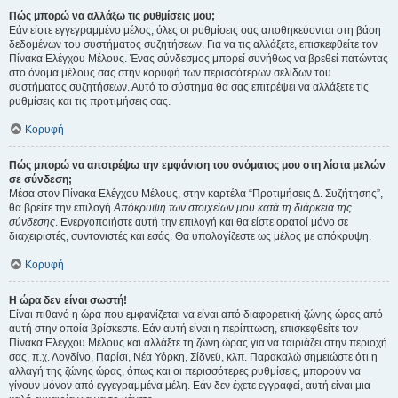
Πώς μπορώ να αλλάξω τις ρυθμίσεις μου;
Εάν είστε εγγεγραμμένο μέλος, όλες οι ρυθμίσεις σας αποθηκεύονται στη βάση
δεδομένων του συστήματος συζητήσεων. Για να τις αλλάξετε, επισκεφθείτε τον
Πίνακα Ελέγχου Μέλους. Ένας σύνδεσμος μπορεί συνήθως να βρεθεί πατώντας
στο όνομα μέλους σας στην κορυφή των περισσότερων σελίδων του
συστήματος συζητήσεων. Αυτό το σύστημα θα σας επιτρέψει να αλλάξετε τις
ρυθμίσεις και τις προτιμήσεις σας.
Κορυφή
Πώς μπορώ να αποτρέψω την εμφάνιση του ονόματος μου στη λίστα μελών
σε σύνδεση;
Μέσα στον Πίνακα Ελέγχου Μέλους, στην καρτέλα “Προτιμήσεις Δ. Συζήτησης”,
θα βρείτε την επιλογή
Απόκρυψη των στοιχείων μου κατά τη διάρκεια της
σύνδεσης
. Ενεργοποιήστε αυτή την επιλογή και θα είστε ορατοί μόνο σε
διαχειριστές, συντονιστές και εσάς. Θα υπολογίζεστε ως μέλος με απόκρυψη.
Κορυφή
Η ώρα δεν είναι σωστή!
Είναι πιθανό η ώρα που εμφανίζεται να είναι από διαφορετική ζώνης ώρας από
αυτή στην οποία βρίσκεστε. Εάν αυτή είναι η περίπτωση, επισκεφθείτε τον
Πίνακα Ελέγχου Μέλους και αλλάξτε τη ζώνη ώρας για να ταιριάζει στην περιοχή
σας, π.χ. Λονδίνο, Παρίσι, Νέα Υόρκη, Σίδνεϋ, κλπ. Παρακαλώ σημειώστε ότι η
αλλαγή της ζώνης ώρας, όπως και οι περισσότερες ρυθμίσεις, μπορούν να
γίνουν μόνον από εγγεγραμμένα μέλη. Εάν δεν έχετε εγγραφεί, αυτή είναι μια