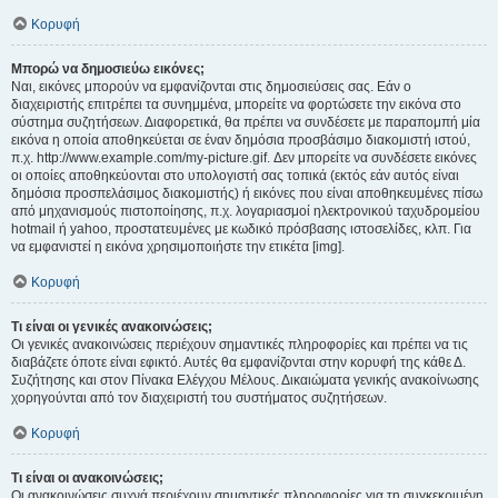
Κορυφή
Μπορώ να δημοσιεύω εικόνες;
Ναι, εικόνες μπορούν να εμφανίζονται στις δημοσιεύσεις σας. Εάν ο
διαχειριστής επιτρέπει τα συνημμένα, μπορείτε να φορτώσετε την εικόνα στο
σύστημα συζητήσεων. Διαφορετικά, θα πρέπει να συνδέσετε με παραπομπή μία
εικόνα η οποία αποθηκεύεται σε έναν δημόσια προσβάσιμο διακομιστή ιστού,
π.χ. http://www.example.com/my-picture.gif. Δεν μπορείτε να συνδέσετε εικόνες
οι οποίες αποθηκεύονται στο υπολογιστή σας τοπικά (εκτός εάν αυτός είναι
δημόσια προσπελάσιμος διακομιστής) ή εικόνες που είναι αποθηκευμένες πίσω
από μηχανισμούς πιστοποίησης, π.χ. λογαριασμοί ηλεκτρονικού ταχυδρομείου
hotmail ή yahoo, προστατευμένες με κωδικό πρόσβασης ιστοσελίδες, κλπ. Για
να εμφανιστεί η εικόνα χρησιμοποιήστε την ετικέτα [img].
Κορυφή
Τι είναι οι γενικές ανακοινώσεις;
Οι γενικές ανακοινώσεις περιέχουν σημαντικές πληροφορίες και πρέπει να τις
διαβάζετε όποτε είναι εφικτό. Αυτές θα εμφανίζονται στην κορυφή της κάθε Δ.
Συζήτησης και στον Πίνακα Ελέγχου Μέλους. Δικαιώματα γενικής ανακοίνωσης
χορηγούνται από τον διαχειριστή του συστήματος συζητήσεων.
Κορυφή
Τι είναι οι ανακοινώσεις;
Οι ανακοινώσεις συχνά περιέχουν σημαντικές πληροφορίες για τη συγκεκριμένη