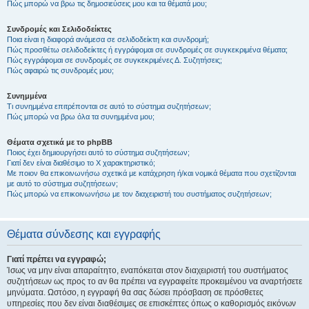
Πώς μπορώ να βρω τις δημοσιεύσεις μου και τα θέματά μου;
Συνδρομές και Σελιδοδείκτες
Ποια είναι η διαφορά ανάμεσα σε σελιδοδείκτη και συνδρομή;
Πώς προσθέτω σελιδοδείκτες ή εγγράφομαι σε συνδρομές σε συγκεκριμένα θέματα;
Πώς εγγράφομαι σε συνδρομές σε συγκεκριμένες Δ. Συζητήσεις;
Πώς αφαιρώ τις συνδρομές μου;
Συνημμένα
Τι συνημμένα επιτρέπονται σε αυτό το σύστημα συζητήσεων;
Πώς μπορώ να βρω όλα τα συνημμένα μου;
Θέματα σχετικά με το phpBB
Ποιος έχει δημιουργήσει αυτό το σύστημα συζητήσεων;
Γιατί δεν είναι διαθέσιμο το Χ χαρακτηριστικό;
Με ποιον θα επικοινωνήσω σχετικά με κατάχρηση ή/και νομικά θέματα που σχετίζονται
με αυτό το σύστημα συζητήσεων;
Πώς μπορώ να επικοινωνήσω με τον διαχειριστή του συστήματος συζητήσεων;
Θέματα σύνδεσης και εγγραφής
Γιατί πρέπει να εγγραφώ;
Ίσως να μην είναι απαραίτητο, εναπόκειται στον διαχειριστή του συστήματος
συζητήσεων ως προς το αν θα πρέπει να εγγραφείτε προκειμένου να αναρτήσετε
μηνύματα. Ωστόσο, η εγγραφή θα σας δώσει πρόσβαση σε πρόσθετες
υπηρεσίες που δεν είναι διαθέσιμες σε επισκέπτες όπως ο καθορισμός εικόνων