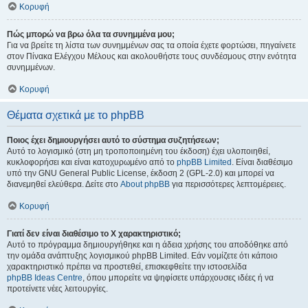
Κορυφή
Πώς μπορώ να βρω όλα τα συνημμένα μου;
Για να βρείτε τη λίστα των συνημμένων σας τα οποία έχετε φορτώσει, πηγαίνετε
στον Πίνακα Ελέγχου Μέλους και ακολουθήστε τους συνδέσμους στην ενότητα
συνημμένων.
Κορυφή
Θέματα σχετικά με το phpBB
Ποιος έχει δημιουργήσει αυτό το σύστημα συζητήσεων;
Αυτό το λογισμικό (στη μη τροποποιημένη του έκδοση) έχει υλοποιηθεί,
κυκλοφορήσει και είναι κατοχυρωμένο από το
phpBB Limited
. Είναι διαθέσιμο
υπό την GNU General Public License, έκδοση 2 (GPL-2.0) και μπορεί να
διανεμηθεί ελεύθερα. Δείτε στο
About phpBB
για περισσότερες λεπτομέρειες.
Κορυφή
Γιατί δεν είναι διαθέσιμο το Χ χαρακτηριστικό;
Αυτό το πρόγραμμα δημιουργήθηκε και η άδεια χρήσης του αποδόθηκε από
την ομάδα ανάπτυξης λογισμικού phpBB Limited. Εάν νομίζετε ότι κάποιο
χαρακτηριστικό πρέπει να προστεθεί, επισκεφθείτε την ιστοσελίδα
phpBB Ideas Centre
, όπου μπορείτε να ψηφίσετε υπάρχουσες ιδέες ή να
προτείνετε νέες λειτουργίες.