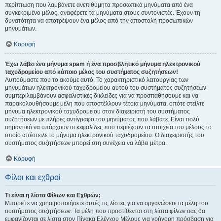
περίπτωση που λαμβάνετε ανεπιθύμητα προσωπικά μηνύματα από ένα
συγκεκριμένο μέλος, αναφέρετε τα μηνύματα στους συντονιστές. Έχουν τη
δυνατότητα να αποτρέψουν ένα μέλος από την αποστολή προσωπικών
μηνυμάτων.
Κορυφή
Έχω λάβει ένα μήνυμα spam ή ένα προσβλητικό μήνυμα ηλεκτρονικού
ταχυδρομείου από κάποιο μέλος του συστήματος συζητήσεων!
Λυπούμαστε που το ακούμε αυτό. Το χαρακτηριστικό λειτουργίας των
μηνυμάτων ηλεκτρονικού ταχυδρομείου αυτού του συστήματος συζητήσεων
συμπεριλαμβάνουν ασφαλιστικές δικλείδες για να προσπαθήσουμε και να
παρακολουθήσουμε μέλη που αποστέλλουν τέτοια μηνύματα, οπότε στείλτε
μήνυμα ηλεκτρονικού ταχυδρομείου στον διαχειριστή του συστήματος
συζητήσεων με πλήρες αντίγραφο του μηνύματος που λάβατε. Είναι πολύ
σημαντικό να υπάρχουν οι κεφαλίδες που περιέχουν τα στοιχεία του μέλους το
οποίο απέστειλε το μήνυμα ηλεκτρονικού ταχυδρομείου. Ο διαχειριστής του
συστήματος συζητήσεων μπορεί στη συνέχεια να λάβει μέτρα.
Κορυφή
Φίλοι και εχθροί
Τι είναι η λίστα Φίλων και Εχθρών;
Μπορείτε να χρησιμοποιήσετε αυτές τις λίστες για να οργανώσετε τα μέλη του
συστήματος συζητήσεων. Τα μέλη που προστίθενται στη λίστα φίλων σας θα
εμφανίζονται σε λίστα στον Πίνακα Ελέγχου Μέλους για γρήγορη πρόσβαση για