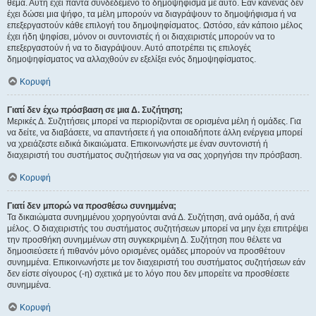
θέμα. Αυτή έχει πάντα συνδεδεμένο το δημοψήφισμα με αυτό. Εάν κανένας δεν
έχει δώσει μια ψήφο, τα μέλη μπορούν να διαγράψουν το δημοψήφισμα ή να
επεξεργαστούν κάθε επιλογή του δημοψηφίσματος. Ωστόσο, εάν κάποιο μέλος
έχει ήδη ψηφίσει, μόνον οι συντονιστές ή οι διαχειριστές μπορούν να το
επεξεργαστούν ή να το διαγράψουν. Αυτό αποτρέπει τις επιλογές
δημοψηφίσματος να αλλαχθούν εν εξελίξει ενός δημοψηφίσματος.
Κορυφή
Γιατί δεν έχω πρόσβαση σε μια Δ. Συζήτηση;
Μερικές Δ. Συζητήσεις μπορεί να περιορίζονται σε ορισμένα μέλη ή ομάδες. Για
να δείτε, να διαβάσετε, να απαντήσετε ή για οποιαδήποτε άλλη ενέργεια μπορεί
να χρειάζεστε ειδικά δικαιώματα. Επικοινωνήστε με έναν συντονιστή ή
διαχειριστή του συστήματος συζητήσεων για να σας χορηγήσει την πρόσβαση.
Κορυφή
Γιατί δεν μπορώ να προσθέσω συνημμένα;
Τα δικαιώματα συνημμένου χορηγούνται ανά Δ. Συζήτηση, ανά ομάδα, ή ανά
μέλος. Ο διαχειριστής του συστήματος συζητήσεων μπορεί να μην έχει επιτρέψει
την προσθήκη συνημμένων στη συγκεκριμένη Δ. Συζήτηση που θέλετε να
δημοσιεύσετε ή πιθανόν μόνο ορισμένες ομάδες μπορούν να προσθέτουν
συνημμένα. Επικοινωνήστε με τον διαχειριστή του συστήματος συζητήσεων εάν
δεν είστε σίγουρος (-η) σχετικά με το λόγο που δεν μπορείτε να προσθέσετε
συνημμένα.
Κορυφή