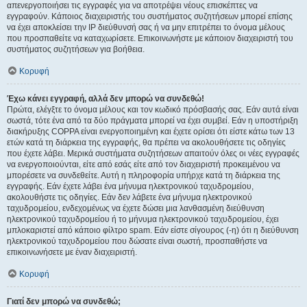
απενεργοποιήσει τις εγγραφές για να αποτρέψει νέους επισκέπτες να
εγγραφούν. Κάποιος διαχειριστής του συστήματος συζητήσεων μπορεί επίσης
να έχει αποκλείσει την IP διεύθυνσή σας ή να μην επιτρέπει το όνομα μέλους
που προσπαθείτε να καταχωρίσετε. Επικοινωνήστε με κάποιον διαχειριστή του
συστήματος συζητήσεων για βοήθεια.
Κορυφή
Έχω κάνει εγγραφή, αλλά δεν μπορώ να συνδεθώ!
Πρώτα, ελέγξτε το όνομα μέλους και τον κωδικό πρόσβασής σας. Εάν αυτά είναι
σωστά, τότε ένα από τα δύο πράγματα μπορεί να έχει συμβεί. Εάν η υποστήριξη
διακήρυξης COPPA είναι ενεργοποιημένη και έχετε ορίσει ότι είστε κάτω των 13
ετών κατά τη διάρκεια της εγγραφής, θα πρέπει να ακολουθήσετε τις οδηγίες
που έχετε λάβει. Μερικά συστήματα συζητήσεων απαιτούν όλες οι νέες εγγραφές
να ενεργοποιούνται, είτε από εσάς είτε από τον διαχειριστή προκειμένου να
μπορέσετε να συνδεθείτε. Αυτή η πληροφορία υπήρχε κατά τη διάρκεια της
εγγραφής. Εάν έχετε λάβει ένα μήνυμα ηλεκτρονικού ταχυδρομείου,
ακολουθήστε τις οδηγίες. Εάν δεν λάβετε ένα μήνυμα ηλεκτρονικού
ταχυδρομείου, ενδεχομένως να έχετε δώσει μια λανθασμένη διεύθυνση
ηλεκτρονικού ταχυδρομείου ή το μήνυμα ηλεκτρονικού ταχυδρομείου, έχει
μπλοκαριστεί από κάποιο φίλτρο spam. Εάν είστε σίγουρος (-η) ότι η διεύθυνση
ηλεκτρονικού ταχυδρομείου που δώσατε είναι σωστή, προσπαθήστε να
επικοινωνήσετε με έναν διαχειριστή.
Κορυφή
Γιατί δεν μπορώ να συνδεθώ;