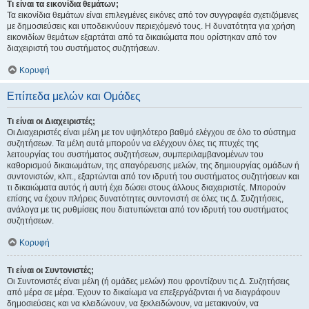
Τι είναι τα εικονίδια θεμάτων;
Τα εικονίδια θεμάτων είναι επιλεγμένες εικόνες από τον συγγραφέα σχετιζόμενες
με δημοσιεύσεις και υποδεικνύουν περιεχόμενό τους. Η δυνατότητα για χρήση
εικονιδίων θεμάτων εξαρτάται από τα δικαιώματα που ορίστηκαν από τον
διαχειριστή του συστήματος συζητήσεων.
Κορυφή
Επίπεδα μελών και Ομάδες
Τι είναι οι Διαχειριστές;
Οι Διαχειριστές είναι μέλη με τον υψηλότερο βαθμό ελέγχου σε όλο το σύστημα
συζητήσεων. Τα μέλη αυτά μπορούν να ελέγχουν όλες τις πτυχές της
λειτουργίας του συστήματος συζητήσεων, συμπεριλαμβανομένων του
καθορισμού δικαιωμάτων, της απαγόρευσης μελών, της δημιουργίας ομάδων ή
συντονιστών, κλπ., εξαρτώνται από τον ιδρυτή του συστήματος συζητήσεων και
τι δικαιώματα αυτός ή αυτή έχει δώσει στους άλλους διαχειριστές. Μπορούν
επίσης να έχουν πλήρεις δυνατότητες συντονιστή σε όλες τις Δ. Συζητήσεις,
ανάλογα με τις ρυθμίσεις που διατυπώνεται από τον ιδρυτή του συστήματος
συζητήσεων.
Κορυφή
Τι είναι οι Συντονιστές;
Οι Συντονιστές είναι μέλη (ή ομάδες μελών) που φροντίζουν τις Δ. Συζητήσεις
από μέρα σε μέρα. Έχουν το δικαίωμα να επεξεργάζονται ή να διαγράφουν
δημοσιεύσεις και να κλειδώνουν, να ξεκλειδώνουν, να μετακινούν, να