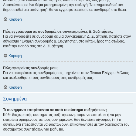
θέματος", στο επάνω και κάτω μέρος κάποιου θέματος συζήτησης.
Απαντώντας σε ένα θέμα με σημειωμένη την επιλογή “Να ενημερωθώ όταν
δημοσιευθεί μια απάντηση”, θα να εγγραφείτε επίσης σε συνδρομή στο θέμα.
Κορυφή
Πώς εγγράφομαι σε συνδρομές σε συγκεκριμένες Δ. Συζητήσεις;
Για να εγγραφείτε σε συνδρομή σε μια συγκεκριμένη Δ. Συζήτηση, πατήστε στον
σύνδεσμο “Έναρξη συνδρομής Δ. Συζήτησης”, στο κάτω μέρος της σελίδας,
κατά την είσοδό σας στη Δ. Συζήτηση.
Κορυφή
Πώς αφαιρώ τις συνδρομές μου;
Για να αφαιρέσετε τις συνδρομές σας, πηγαίνετε στον Πίνακα Ελέγχου Μέλους
και ακολουθήστε τους συνδέσμους στις συνδρομές σας.
Κορυφή
Συνημμένα
Τι συνημμένα επιτρέπονται σε αυτό το σύστημα συζητήσεων;
Κάθε διαχειριστής συστήματος συζητήσεων μπορεί να επιτρέπει ή να μην
επιτρέπει ορισμένους τύπους συνημμένων. Εάν δεν είστε σίγουρος (-η) τι
συνημμένα επιτρέπονται να φορτωθούν, επικοινωνήστε με τον διαχειριστή του
συστήματος συζητήσεων για βοήθεια.