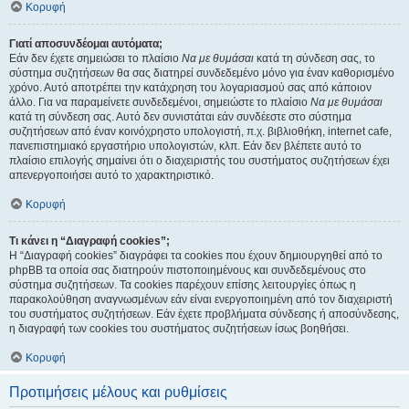
Κορυφή
Γιατί αποσυνδέομαι αυτόματα;
Εάν δεν έχετε σημειώσει το πλαίσιο
Να με θυμάσαι
κατά τη σύνδεση σας, το
σύστημα συζητήσεων θα σας διατηρεί συνδεδεμένο μόνο για έναν καθορισμένο
χρόνο. Αυτό αποτρέπει την κατάχρηση του λογαριασμού σας από κάποιον
άλλο. Για να παραμείνετε συνδεδεμένοι, σημειώστε το πλαίσιο
Να με θυμάσαι
κατά τη σύνδεση σας. Αυτό δεν συνιστάται εάν συνδέεστε στο σύστημα
συζητήσεων από έναν κοινόχρηστο υπολογιστή, π.χ. βιβλιοθήκη, internet cafe,
πανεπιστημιακό εργαστήριο υπολογιστών, κλπ. Εάν δεν βλέπετε αυτό το
πλαίσιο επιλογής σημαίνει ότι ο διαχειριστής του συστήματος συζητήσεων έχει
απενεργοποιήσει αυτό το χαρακτηριστικό.
Κορυφή
Τι κάνει η “Διαγραφή cookies”;
Η “Διαγραφή cookies” διαγράφει τα cookies που έχουν δημιουργηθεί από το
phpBB τα οποία σας διατηρούν πιστοποιημένους και συνδεδεμένους στο
σύστημα συζητήσεων. Τα cookies παρέχουν επίσης λειτουργίες όπως η
παρακολούθηση αναγνωσμένων εάν είναι ενεργοποιημένη από τον διαχειριστή
του συστήματος συζητήσεων. Εάν έχετε προβλήματα σύνδεσης ή αποσύνδεσης,
η διαγραφή των cookies του συστήματος συζητήσεων ίσως βοηθήσει.
Κορυφή
Προτιμήσεις μέλους και ρυθμίσεις