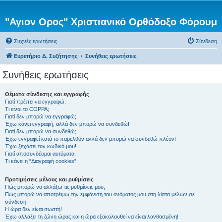
"Αγιον Ορος" Χριστιανικό Ορθόδοξο Φόρουμ
Συχνές ερωτήσεις
Σύνδεση
Ευρετήριο Δ. Συζήτησης
Συνήθεις ερωτήσεις
Συνήθεις ερωτήσεις
Θέματα σύνδεσης και εγγραφής
Γιατί πρέπει να εγγραφώ;
Τι είναι το COPPA;
Γιατί δεν μπορώ να εγγραφώ;
Έχω κάνει εγγραφή, αλλά δεν μπορώ να συνδεθώ!
Γιατί δεν μπορώ να συνδεθώ;
Έχω εγγραφεί κατά το παρελθόν αλλά δεν μπορώ να συνδεθώ πλέον!
Έχω ξεχάσει τον κωδικό μου!
Γιατί αποσυνδέομαι αυτόματα;
Τι κάνει η “Διαγραφή cookies”;
Προτιμήσεις μέλους και ρυθμίσεις
Πώς μπορώ να αλλάξω τις ρυθμίσεις μου;
Πώς μπορώ να αποτρέψω την εμφάνιση του ονόματος μου στη λίστα μελών σε
σύνδεση;
Η ώρα δεν είναι σωστή!
Έχω αλλάξει τη ζώνη ώρας και η ώρα εξακολουθεί να είναι λανθασμένη!