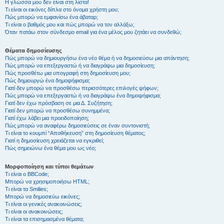
Η γλώσσα μου δεν είναι στη λίστα!
Τι είναι οι εικόνες δίπλα στο όνομα χρήστη μου;
Πώς μπορώ να εμφανίσω ένα άβαταρ;
Τι είναι ο βαθμός μου και πώς μπορώ να τον αλλάξω;
Όταν πατάω στον σύνδεσμο email για ένα μέλος μου ζητάει να συνδεθώ;
Θέματα δημοσίευσης
Πώς μπορώ να δημιουργήσω ένα νέο θέμα ή να δημοσιεύσω μια απάντηση;
Πώς μπορώ να επεξεργαστώ ή να διαγράψω μια δημοσίευση;
Πώς προσθέτω μια υπογραφή στη δημοσίευση μου;
Πώς δημιουργώ ένα δημοψήφισμα;
Γιατί δεν μπορώ να προσθέσω περισσότερες επιλογές ψήφων;
Πώς μπορώ να επεξεργαστώ ή να διαγράψω ένα δημοψήφισμα;
Γιατί δεν έχω πρόσβαση σε μια Δ. Συζήτηση;
Γιατί δεν μπορώ να προσθέσω συνημμένα;
Γιατί έχω λάβει μια προειδοποίηση;
Πώς μπορώ να αναφέρω δημοσιεύσεις σε έναν συντονιστή;
Τι είναι το κουμπί “Αποθήκευση” στη δημοσίευση θέματος;
Γιατί η δημοσίευση χρειάζεται να εγκριθεί;
Πώς σημειώνω ένα θέμα μου ως νέο;
Μορφοποίηση και τύποι θεμάτων
Τι είναι ο BBCode;
Μπορώ να χρησιμοποιήσω HTML;
Τι είναι τα Smilies;
Μπορώ να δημοσιεύω εικόνες;
Τι είναι οι γενικές ανακοινώσεις;
Τι είναι οι ανακοινώσεις;
Τι είναι τα επισημασμένα θέματα;