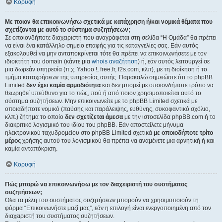
Κορυφή
Με ποιον θα επικοινωνήσω σχετικά με κατάχρηση ή/και νομικά θέματα που
σχετίζονται με αυτό το σύστημα συζητήσεων;
Σε οποιονδήποτε διαχειριστή που αναγράφεται στη σελίδα “Η Ομάδα” θα πρέπει
να είναι ένα κατάλληλο σημείο επαφής για τις καταγγελίες σας. Εάν αυτός
εξακολουθεί να μην ανταποκρίνεται τότε θα πρέπει να επικοινωνήσετε με τον
ιδιοκτήτη του domain (κάντε μια
whois αναζήτηση
) ή, εάν αυτός λειτουργεί σε
μια δωρεάν υπηρεσία (π.χ. Yahoo !, free.fr, f2s.com, κλπ), με τη διοίκηση ή το
τμήμα καταχρήσεων της υπηρεσίας αυτής. Παρακαλώ σημειώστε ότι το phpBB
Limited
δεν έχει καμία αρμοδιότητα
και δεν μπορεί με οποιονδήποτε τρόπο να
θεωρηθεί υπεύθυνο για το πώς, πού ή από ποιον χρησιμοποιείται αυτό το
σύστημα συζητήσεων. Μην επικοινωνείτε με το phpBB Limited σχετικά με
οποιαδήποτε νομικό (παύσης και παράλειψης, ευθύνης, συκοφαντικό σχόλιο,
κλπ.) ζήτημα το οποίο
δεν σχετίζεται άμεσα
με την ιστοσελίδα phpBB.com ή το
διακριτικό λογισμικό του ιδίου του phpBB. Εάν αποστείλετε μήνυμα
ηλεκτρονικού ταχυδρομείου στο phpBB Limited σχετικά
με οποιοδήποτε τρίτο
μέρος
χρήσης αυτού του λογισμικού θα πρέπει να αναμένετε μια αρνητική ή και
καμία ανταπόκριση.
Κορυφή
Πώς μπορώ να επικοινωνήσω με τον διαχειριστή του συστήματος
συζητήσεων;
Όλα τα μέλη του συστήματος συζητήσεων μπορούν να χρησιμοποιούν τη
φόρμα “Επικοινωνήστε μαζί μας”, εάν η επιλογή είναι ενεργοποιημένη από τον
διαχειριστή του συστήματος συζητήσεων.