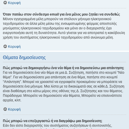
Κορυφή
Όταν πατάω στον σύνδεσμο email για ένα μέλος μου ζητάει να συνδεθώ;
Μόνον εγγεγραμμένα μέλη μπορούν να στείλουν μήνυμα ηλεκτρονικού
ταχυδρομείου σε άλλα μέλη μέσω της ενσωματωμένης φόρμας αποστολής
μηνύματος ηλεκτρονικού ταχυδρομείου και μόνο αν ο διαχειριστής έχει
ενεργοποιήσει αυτή τη δυνατότητα. Αυτό γίνεται για να αποτραπεί η κακόβουλη
χρήση του συστήματος ηλεκτρονικού ταχυδρομείου από ανώνυμα μέλη.
Κορυφή
Θέματα δημοσίευσης
Πώς μπορώ να δημιουργήσω ένα νέο θέμα ή να δημοσιεύσω μια απάντηση;
Για να δημοσιεύσετε ένα νέο θέμα σε μια Δ. Συζήτηση, πατήστε στο κουμπί “Νέο
θέμα”. Για να δημοσιεύσετε μια απάντηση σε ένα θέμα, πατήστε στο κουμπί
“Απάντηση”. Μπορεί να χρειαστεί να εγγραφείτε προκειμένου να μπορέσετε να
δημοσιεύσετε ένα μήνυμα. Μια λίστα με τα δικαιώματά σας σε κάθε Δ. Συζήτηση
είναι διαθέσιμη στο κάτω μέρος στις οθόνες της Δ. Συζήτησης και του θέματος.
Παράδειγμα: Μπορείτε να δημοσιεύετε νέα θέματα, Μπορείτε να επισυνάπτετε
αρχεία, κλπ.
Κορυφή
Πώς μπορώ να επεξεργαστώ ή να διαγράψω μια δημοσίευση;
Εάν δεν είστε διαχειριστής του συστήματος συζητήσεων ή συντονιστής,