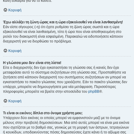
καλή ευκαιρία για να το κάνετε.
Κορυφή
Έχω αλλάξει τη ζώνη ώρας και η ώρα εξακολουθεί να είναι λανθασμένη!
Εάν είστε σίγουρος (-η) ότι έχετε ρυθμίσει τη ζώνη ώρας σωστά και η ώρα
εξακολουθεί να είναι λανθασμένη, τότε ή ώρα που είναι αποθηκευμένη στο
ρολόι του διακομιστή είναι εσφαλμένη. Παρακαλώ να ειδοποιήσετε κάποιον
διαχειριστή για να διορθώσει το πρόβλημα.
Κορυφή
Η γλώσσα μου δεν είναι στη λίστα!
Είτε ο διαχειριστής δεν έχει εγκαταστήσει τη γλώσσα σας ή κανείς δεν έχει
μεταφράσει αυτό το σύστημα συζητήσεων στη γλώσσα σας. Προσπαθήστε να
ζητήσετε από κάποιον διαχειριστή του συστήματος συζητήσεων αν μπορεί να
εγκαταστήσει το πακέτο γλώσσας που χρειάζεστε. Εάν το πακέτο γλώσσας δεν
υπάρχει, μπορείτε να δημιουργήσετε μια νέα μετάφραση. Περισσότερες
πληροφορίες μπορείτε να βρείτε στην ιστοσελίδα του
phpBB
®.
Κορυφή
Τι είναι οι εικόνες δίπλα στο όνομα χρήστη μου;
Υπάρχουν δύο εικόνες οι οποίες μπορεί να εμφανιστούν μαζί με το όνομα
μέλους στην προβολή δημοσιεύσεων. Μια από αυτές μπορεί να είναι μια εικόνα
που σχετίζεται με το βαθμό σας, γενικώς με τη μορφή των άστρων, τετραγώνων
ή κουκίδων, υποδεικνύοντας πόσες δημοσιεύσεις έχετε κάνει ή το αξίωμα σας