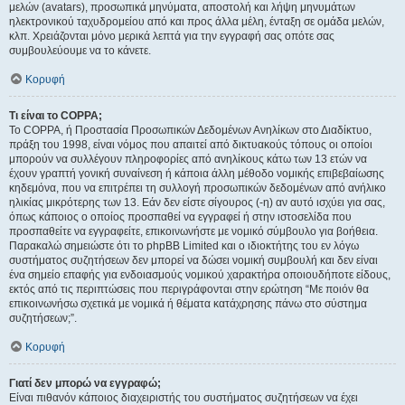
μελών (avatars), προσωπικά μηνύματα, αποστολή και λήψη μηνυμάτων
ηλεκτρονικού ταχυδρομείου από και προς άλλα μέλη, ένταξη σε ομάδα μελών,
κλπ. Χρειάζονται μόνο μερικά λεπτά για την εγγραφή σας οπότε σας
συμβουλεύουμε να το κάνετε.
Κορυφή
Τι είναι το COPPA;
Το COPPA, ή Προστασία Προσωπικών Δεδομένων Ανηλίκων στο Διαδίκτυο,
πράξη του 1998, είναι νόμος που απαιτεί από δικτυακούς τόπους οι οποίοι
μπορούν να συλλέγουν πληροφορίες από ανηλίκους κάτω των 13 ετών να
έχουν γραπτή γονική συναίνεση ή κάποια άλλη μέθοδο νομικής επιβεβαίωσης
κηδεμόνα, που να επιτρέπει τη συλλογή προσωπικών δεδομένων από ανήλικο
ηλικίας μικρότερης των 13. Εάν δεν είστε σίγουρος (-η) αν αυτό ισχύει για σας,
όπως κάποιος ο οποίος προσπαθεί να εγγραφεί ή στην ιστοσελίδα που
προσπαθείτε να εγγραφείτε, επικοινωνήστε με νομικό σύμβουλο για βοήθεια.
Παρακαλώ σημειώστε ότι το phpBB Limited και ο ιδιοκτήτης του εν λόγω
συστήματος συζητήσεων δεν μπορεί να δώσει νομική συμβουλή και δεν είναι
ένα σημείο επαφής για ενδοιασμούς νομικού χαρακτήρα οποιουδήποτε είδους,
εκτός από τις περιπτώσεις που περιγράφονται στην ερώτηση “Με ποιόν θα
επικοινωνήσω σχετικά με νομικά ή θέματα κατάχρησης πάνω στο σύστημα
συζητήσεων;”.
Κορυφή
Γιατί δεν μπορώ να εγγραφώ;
Είναι πιθανόν κάποιος διαχειριστής του συστήματος συζητήσεων να έχει