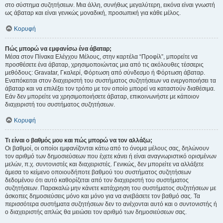
στο σύστημα συζητήσεων. Μια άλλη, συνήθως μεγαλύτερη, εικόνα είναι γνωστή
ως άβαταρ και είναι γενικώς μοναδική, προσωπική για κάθε μέλος.
Κορυφή
Πώς μπορώ να εμφανίσω ένα άβαταρ;
Μέσα στον Πίνακα Ελέγχου Μέλους, στην καρτέλα “Προφίλ”, μπορείτε να
προσθέσετε ένα άβαταρ, χρησιμοποιώντας μια από τις ακόλουθες τέσσερις
μεθόδους: Gravatar, Γκαλερί, Φόρτωση από σύνδεσμο ή Φόρτωση άβαταρ.
Εναπόκειται στον διαχειριστή του συστήματος συζητήσεων να ενεργοποιήσει τα
άβαταρ και να επιλέξει τον τρόπο με τον οποίο μπορεί να καταστούν διαθέσιμα.
Εάν δεν μπορείτε να χρησιμοποιήσετε άβαταρ, επικοινωνήστε με κάποιον
διαχειριστή του συστήματος συζητήσεων.
Κορυφή
Τι είναι ο βαθμός μου και πώς μπορώ να τον αλλάξω;
Οι βαθμοί, οι οποίοι εμφανίζονται κάτω από το όνομα μέλους σας, δηλώνουν
τον αριθμό των δημοσιεύσεων που έχετε κάνει ή είναι αναγνωριστικό ορισμένων
μελών, π.χ. συντονιστές και διαχειριστές. Γενικώς, δεν μπορείτε να αλλάξετε
άμεσα το κείμενο οποιουδήποτε βαθμού του συστήματος συζητήσεων
δεδομένου ότι αυτό καθορίζεται από τον διαχειριστή του συστήματος
συζητήσεων. Παρακαλώ μην κάνετε κατάχρηση του συστήματος συζητήσεων με
άσκοπες δημοσιεύσεις μόνο και μόνο για να ανεβάσετε τον βαθμό σας. Τα
περισσότερα συστήματα συζητήσεων δεν το ανέχονται αυτό και ο συντονιστής ή
ο διαχειριστής απλώς θα μειώσει τον αριθμό των δημοσιεύσεων σας.