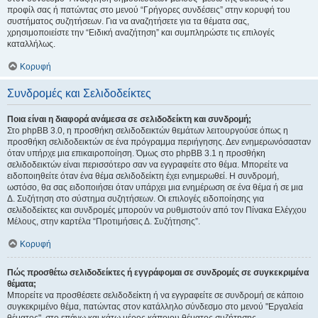
προφίλ σας ή πατώντας στο μενού “Γρήγορες συνδέσεις” στην κορυφή του
συστήματος συζητήσεων. Για να αναζητήσετε για τα θέματα σας,
χρησιμοποιείστε την “Ειδική αναζήτηση” και συμπληρώστε τις επιλογές
καταλλήλως.
Κορυφή
Συνδρομές και Σελιδοδείκτες
Ποια είναι η διαφορά ανάμεσα σε σελιδοδείκτη και συνδρομή;
Στο phpBB 3.0, η προσθήκη σελιδοδεικτών θεμάτων λειτουργούσε όπως η
προσθήκη σελιδοδεικτών σε ένα πρόγραμμα περιήγησης. Δεν ενημερωνόσασταν
όταν υπήρχε μια επικαιροποίηση. Όμως στο phpBB 3.1 η προσθήκη
σελιδοδεικτών είναι περισσότερο σαν να εγγραφείτε στο θέμα. Μπορείτε να
ειδοποιηθείτε όταν ένα θέμα σελιδοδείκτη έχει ενημερωθεί. Η συνδρομή,
ωστόσο, θα σας ειδοποιήσει όταν υπάρχει μια ενημέρωση σε ένα θέμα ή σε μια
Δ. Συζήτηση στο σύστημα συζητήσεων. Οι επιλογές ειδοποίησης για
σελιδοδείκτες και συνδρομές μπορούν να ρυθμιστούν από τον Πίνακα Ελέγχου
Μέλους, στην καρτέλα “Προτιμήσεις Δ. Συζήτησης”.
Κορυφή
Πώς προσθέτω σελιδοδείκτες ή εγγράφομαι σε συνδρομές σε συγκεκριμένα
θέματα;
Μπορείτε να προσθέσετε σελιδοδείκτη ή να εγγραφείτε σε συνδρομή σε κάποιο
συγκεκριμένο θέμα, πατώντας στον κατάλληλο σύνδεσμο στο μενού "Εργαλεία