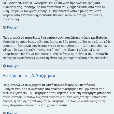
να βλέπετε εάν είναι συνδεδεμένοι και να στέλνετε προσωπικά μηνύματα.
Αναλόγως της υποστήριξης του προτύπου στυλ, δημοσιεύσεις από αυτά τα
μέλη μπορεί να τονίζονται επίσης. Αν προσθέσετε κάποιο μέλος στη λίστα
εχθρών, οποιεσδήποτε δημοσιεύσεις θα κάνει αυτό θα αποκρύπτονται ως
προεπιλογή.
Κορυφή
Πώς μπορώ να προσθέσω / αφαιρέσω μέλη στις λίστες Φίλων και Εχθρών;
Μπορείτε να προσθέσετε μέλη στις λίστες με δύο τρόπους. Στο προφίλ του κάθε
μέλους, υπάρχει ένας σύνδεσμος για να το προσθέσετε στη λίστα σας είτε των
Φίλων, είτε των Εχθρών. Εναλλακτικά, από τον Πίνακα Ελέγχου Μέλους,
μπορείτε κατευθείαν να προσθέσετε μέλη εισάγοντας το όνομα τους. Μπορείτε
επίσης να αφαιρέσετε μέλη από τη λίστα σας χρησιμοποιώντας την ίδια σελίδα.
Κορυφή
Αναζήτηση στις Δ. Συζητήσεις
Πώς μπορώ να αναζητήσω σε μια ή περισσότερες Δ. Συζητήσεις;
Εισάγετε έναν όρο αναζήτησης στο πλαίσιο αναζήτησης που βρίσκεται στις
σελίδες ευρετηρίου, Δ. Συζήτησης ή του θέματος. Σύνθετη αναζήτηση μπορεί να
πραγματοποιηθεί πατώντας στον σύνδεσμο “Ειδική αναζήτηση” η οποία είναι
διαθέσιμη σε όλες τις σελίδες στη Δ. Συζήτηση. Το πώς να κάνετε αναζήτηση
ίσως εξαρτάται από το στυλ που χρησιμοποιείτε.
Κορυφή