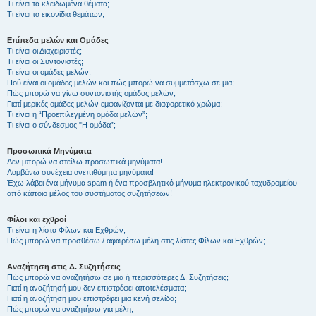
Τι είναι τα κλειδωμένα θέματα;
Τι είναι τα εικονίδια θεμάτων;
Επίπεδα μελών και Ομάδες
Τι είναι οι Διαχειριστές;
Τι είναι οι Συντονιστές;
Τι είναι οι ομάδες μελών;
Πού είναι οι ομάδες μελών και πώς μπορώ να συμμετάσχω σε μια;
Πώς μπορώ να γίνω συντονιστής ομάδας μελών;
Γιατί μερικές ομάδες μελών εμφανίζονται με διαφορετικό χρώμα;
Τι είναι η “Προεπιλεγμένη ομάδα μελών”;
Τι είναι ο σύνδεσμος "Η ομάδα”;
Προσωπικά Μηνύματα
Δεν μπορώ να στείλω προσωπικά μηνύματα!
Λαμβάνω συνέχεια ανεπιθύμητα μηνύματα!
Έχω λάβει ένα μήνυμα spam ή ένα προσβλητικό μήνυμα ηλεκτρονικού ταχυδρομείου
από κάποιο μέλος του συστήματος συζητήσεων!
Φίλοι και εχθροί
Τι είναι η λίστα Φίλων και Εχθρών;
Πώς μπορώ να προσθέσω / αφαιρέσω μέλη στις λίστες Φίλων και Εχθρών;
Αναζήτηση στις Δ. Συζητήσεις
Πώς μπορώ να αναζητήσω σε μια ή περισσότερες Δ. Συζητήσεις;
Γιατί η αναζήτησή μου δεν επιστρέφει αποτελέσματα;
Γιατί η αναζήτηση μου επιστρέφει μια κενή σελίδα;
Πώς μπορώ να αναζητήσω για μέλη;