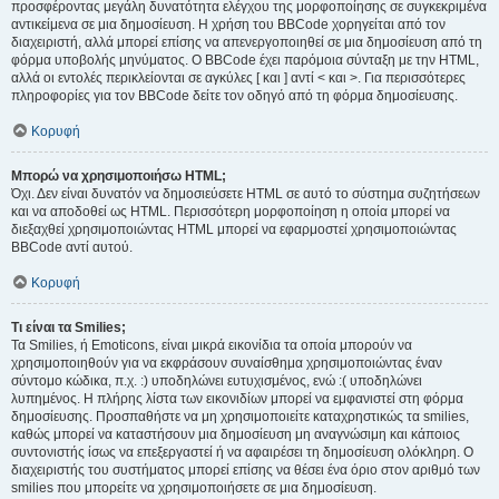
προσφέροντας μεγάλη δυνατότητα ελέγχου της μορφοποίησης σε συγκεκριμένα
αντικείμενα σε μια δημοσίευση. Η χρήση του BBCode χορηγείται από τον
διαχειριστή, αλλά μπορεί επίσης να απενεργοποιηθεί σε μια δημοσίευση από τη
φόρμα υποβολής μηνύματος. Ο BBCode έχει παρόμοια σύνταξη με την HTML,
αλλά οι εντολές περικλείονται σε αγκύλες [ και ] αντί < και >. Για περισσότερες
πληροφορίες για τον BBCode δείτε τον οδηγό από τη φόρμα δημοσίευσης.
Κορυφή
Μπορώ να χρησιμοποιήσω HTML;
Όχι. Δεν είναι δυνατόν να δημοσιεύσετε HTML σε αυτό το σύστημα συζητήσεων
και να αποδοθεί ως HTML. Περισσότερη μορφοποίηση η οποία μπορεί να
διεξαχθεί χρησιμοποιώντας HTML μπορεί να εφαρμοστεί χρησιμοποιώντας
BBCode αντί αυτού.
Κορυφή
Τι είναι τα Smilies;
Τα Smilies, ή Emoticons, είναι μικρά εικονίδια τα οποία μπορούν να
χρησιμοποιηθούν για να εκφράσουν συναίσθημα χρησιμοποιώντας έναν
σύντομο κώδικα, π.χ. :) υποδηλώνει ευτυχισμένος, ενώ :( υποδηλώνει
λυπημένος. Η πλήρης λίστα των εικονιδίων μπορεί να εμφανιστεί στη φόρμα
δημοσίευσης. Προσπαθήστε να μη χρησιμοποιείτε καταχρηστικώς τα smilies,
καθώς μπορεί να καταστήσουν μια δημοσίευση μη αναγνώσιμη και κάποιος
συντονιστής ίσως να επεξεργαστεί ή να αφαιρέσει τη δημοσίευση ολόκληρη. Ο
διαχειριστής του συστήματος μπορεί επίσης να θέσει ένα όριο στον αριθμό των
smilies που μπορείτε να χρησιμοποιήσετε σε μια δημοσίευση.