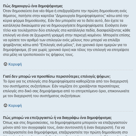
Πώς δημιουργώ ένα δημοψήφισμα;
Όταν δημοσιεύετε ένα νέο θέμα ή επεξεργάζεστε την πρώτη δημοσίευση ενός
θέματος, πατήστε στην καρτέλα “Δημιουργία δημοψηφίσματος” κάτω από την
κύρια φόρμα δημοσίευσης. Εάν δεν μπορείτε να το δείτε αυτό, δεν έχετε τα
κατάλληλα δικαιώματα για να δημιουργήσετε δημοψηφίσματα. Εισάγετε έναν
τίτλο και τουλάχιστον δύο επιλογές στα κατάλληλα πεδία, διασφαλίζοντας κάθε
επιλογή να είναι σε ξεχωριστή γραμμή στην περιοχή κειμένου. Μπορείτε επίσης
να ορίσετε τον αριθμό των επιλογών ενός μέλους που μπορεί να επιλέξει
ψηφίζοντας κάτω από “Επιλογές ανά μέλος”, ένα χρονικό όριο ημερών για το
δημοψήφισμα, (0 για χωρίς χρονικό όριο) και τέλος την επιλογή να επιτρέψετε
στα μέλη να τροποποιούν τις ψήφους τους.
Κορυφή
Γιατί δεν μπορώ να προσθέσω περισσότερες επιλογές ψήφων;
Το όριο για τις επιλογές στα δημοψηφίσματα καθορίζεται από τον διαχειριστή
του συστήματος συζητήσεων. Εάν νομίζετε ότι χρειάζονται περισσότερες
επιλογές στο δικό σας δημοψήφισμα από το επιτρεπόμενο όριο, επικοινωνείτε
με τον διαχειριστή του συστήματος συζητήσεων.
Κορυφή
Πώς μπορώ να επεξεργαστώ ή να διαγράψω ένα δημοψήφισμα;
Όπως και στις δημοσιεύσεις, τα δημοψηφίσματα μπορούν να επεξεργαστούν
μόνον από τον συγγραφέα τους, έναν συντονιστή ή έναν διαχειριστή. Για να
επεξεργαστείτε ένα δημοψήφισμα, επεξεργαστείτε την πρώτη δημοσίευση στο