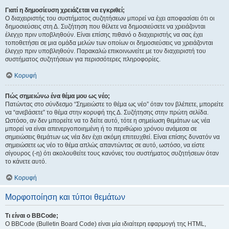
Γιατί η δημοσίευση χρειάζεται να εγκριθεί;
Ο διαχειριστής του συστήματος συζητήσεων μπορεί να έχει αποφασίσει ότι οι
δημοσιεύσεις στη Δ. Συζήτηση που θέλετε να δημοσιεύσετε να χρειάζονται
έλεγχο πριν υποβληθούν. Είναι επίσης πιθανό ο διαχειριστής να σας έχει
τοποθετήσει σε μια ομάδα μελών των οποίων οι δημοσιεύσεις να χρειάζονται
έλεγχο πριν υποβληθούν. Παρακαλώ επικοινωνείτε με τον διαχειριστή του
συστήματος συζητήσεων για περισσότερες πληροφορίες.
Κορυφή
Πώς σημειώνω ένα θέμα μου ως νέο;
Πατώντας στο σύνδεσμο “Σημειώστε το θέμα ως νέο” όταν τον βλέπετε, μπορείτε
να “ανεβάσετε” το θέμα στην κορυφή της Δ. Συζήτησης στην πρώτη σελίδα.
Ωστόσο, αν δεν μπορείτε να το δείτε αυτό, τότε η σημείωση θεμάτων ως νέα
μπορεί να είναι απενεργοποιημένη ή το περιθώριο χρόνου ανάμεσα σε
σημειώσεις θεμάτων ως νέα δεν έχει ακόμη επιτευχθεί. Είναι επίσης δυνατόν να
σημειώσετε ως νέο το θέμα απλώς απαντώντας σε αυτό, ωστόσο, να είστε
σίγουρος (-η) ότι ακολουθείτε τους κανόνες του συστήματος συζητήσεων όταν
το κάνετε αυτό.
Κορυφή
Μορφοποίηση και τύποι θεμάτων
Τι είναι ο BBCode;
Ο BBCode (Bulletin Board Code) είναι μία ιδιαίτερη εφαρμογή της HTML,