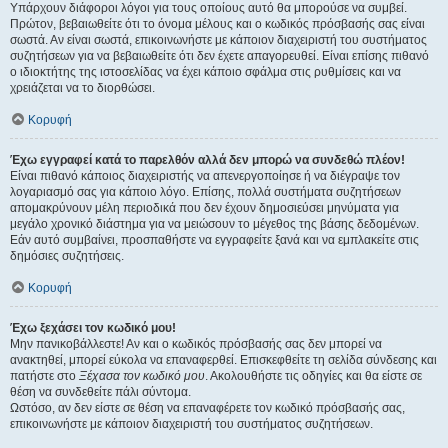
Υπάρχουν διάφοροι λόγοι για τους οποίους αυτό θα μπορούσε να συμβεί.
Πρώτον, βεβαιωθείτε ότι το όνομα μέλους και ο κωδικός πρόσβασής σας είναι
σωστά. Αν είναι σωστά, επικοινωνήστε με κάποιον διαχειριστή του συστήματος
συζητήσεων για να βεβαιωθείτε ότι δεν έχετε απαγορευθεί. Είναι επίσης πιθανό
ο ιδιοκτήτης της ιστοσελίδας να έχει κάποιο σφάλμα στις ρυθμίσεις και να
χρειάζεται να το διορθώσει.
Κορυφή
Έχω εγγραφεί κατά το παρελθόν αλλά δεν μπορώ να συνδεθώ πλέον!
Είναι πιθανό κάποιος διαχειριστής να απενεργοποίησε ή να διέγραψε τον
λογαριασμό σας για κάποιο λόγο. Επίσης, πολλά συστήματα συζητήσεων
απομακρύνουν μέλη περιοδικά που δεν έχουν δημοσιεύσει μηνύματα για
μεγάλο χρονικό διάστημα για να μειώσουν το μέγεθος της βάσης δεδομένων.
Εάν αυτό συμβαίνει, προσπαθήστε να εγγραφείτε ξανά και να εμπλακείτε στις
δημόσιες συζητήσεις.
Κορυφή
Έχω ξεχάσει τον κωδικό μου!
Μην πανικοβάλλεστε! Αν και ο κωδικός πρόσβασής σας δεν μπορεί να
ανακτηθεί, μπορεί εύκολα να επαναφερθεί. Επισκεφθείτε τη σελίδα σύνδεσης και
πατήστε στο
Ξέχασα τον κωδικό μου
. Ακολουθήστε τις οδηγίες και θα είστε σε
θέση να συνδεθείτε πάλι σύντομα.
Ωστόσο, αν δεν είστε σε θέση να επαναφέρετε τον κωδικό πρόσβασής σας,
επικοινωνήστε με κάποιον διαχειριστή του συστήματος συζητήσεων.