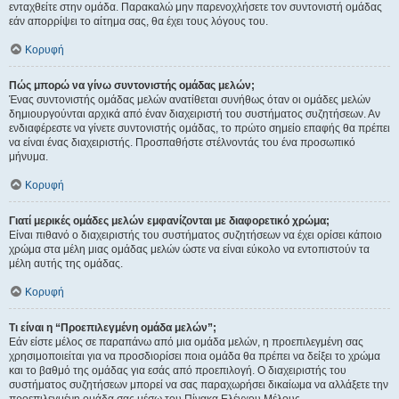
ενταχθείτε στην ομάδα. Παρακαλώ μην παρενοχλήσετε τον συντονιστή ομάδας
εάν απορρίψει το αίτημα σας, θα έχει τους λόγους του.
Κορυφή
Πώς μπορώ να γίνω συντονιστής ομάδας μελών;
Ένας συντονιστής ομάδας μελών ανατίθεται συνήθως όταν οι ομάδες μελών
δημιουργούνται αρχικά από έναν διαχειριστή του συστήματος συζητήσεων. Αν
ενδιαφέρεστε να γίνετε συντονιστής ομάδας, το πρώτο σημείο επαφής θα πρέπει
να είναι ένας διαχειριστής. Προσπαθήστε στέλνοντάς του ένα προσωπικό
μήνυμα.
Κορυφή
Γιατί μερικές ομάδες μελών εμφανίζονται με διαφορετικό χρώμα;
Είναι πιθανό ο διαχειριστής του συστήματος συζητήσεων να έχει ορίσει κάποιο
χρώμα στα μέλη μιας ομάδας μελών ώστε να είναι εύκολο να εντοπιστούν τα
μέλη αυτής της ομάδας.
Κορυφή
Τι είναι η “Προεπιλεγμένη ομάδα μελών”;
Εάν είστε μέλος σε παραπάνω από μια ομάδα μελών, η προεπιλεγμένη σας
χρησιμοποιείται για να προσδιορίσει ποια ομάδα θα πρέπει να δείξει το χρώμα
και το βαθμό της ομάδας για εσάς από προεπιλογή. Ο διαχειριστής του
συστήματος συζητήσεων μπορεί να σας παραχωρήσει δικαίωμα να αλλάξετε την