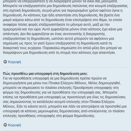
μπορείτε να επεξεργαστείτε ή να διαγράψετε μόνον τα δικά σας μηνύματα.
Μπορείτε να επεξεργαστείτε μια δημοσίευση πατώντας στο κουμπί επεξεργασίας
στη σχετική δημοσίευση, συχνά μόνο για περιορισμένο χρόνο αφότου έγινε η
δημοσίευση. Αν κάποιος έχει ήδη απαντήσει στη δημοσίευση, θα βρείτε ένα
μικρό κείμενο κάτω από τη δημοσίευση όταν επιστρέψετε στο θέμα, το οποίο
αναφέρει πόσες φορές επεξεργαστήκατε το μήνυμα αυτό, μαζί με την
ημερομηνία και την ώρα. Αυτό εμφανίζεται μόνον όταν κάποιος έχει κάνει μια
απάντηση. Δεν θα εμφανίζεται αν ένας συντονιστής ή διαχειριστής
επεξεργάστηκε τη δημοσίευση, ωστόσο αυτοί μπορούν να αφήσουν μια
σημείωση ως προς το γιατί έχουν επεξεργαστεί τη δημοσίευση κατά τη
διακριτική τους ευχέρεια. Παρακαλώ σημειώστε ότι απλά μέλη δεν μπορεί να
διαγράψουν μια δημοσίευση από τη στιγμή που κάποιος έχει απαντήσει.
Κορυφή
Πώς προσθέτω μια υπογραφή στη δημοσίευση μου;
Για να προσθέσετε υπογραφή σε μια δημοσίευση πρέπει πρώτα να
δημιουργήσετε μια μέσω του Πίνακα Ελέγχου Μέλους. Μόλις δημιουργηθεί,
μπορείτε να σημειώσετε το πλαίσιο επιλογής
Προσάρτηση υπογραφής
στη
φόρμα της δημοσίευσης για να προσθέσετε την υπογραφή σας. Μπορείτε
επίσης να προσθέσετε μια υπογραφή ως προεπιλογή για όλες τις δημοσιεύσεις
σας σημειώνοντας το κατάλληλο κουμπί επιλογής στον Πίνακα Ελέγχου
Μέλους. Εάν το κάνετε αυτό, μπορείτε και πάλι να αποτρέψετε να προστεθεί μια
υπογραφή σε κάποιες μεμονωμένες δημοσιεύσεις από-επιλέγοντας το πλαίσιο
επιλογής προσθήκης υπογραφής στη φόρμα δημοσίευσης.
Κορυφή