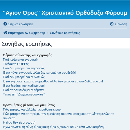
"Αγιον Ορος" Χριστιανικό Ορθόδοξο Φόρουμ
Συχνές ερωτήσεις
Σύνδεση
Ευρετήριο Δ. Συζήτησης
Συνήθεις ερωτήσεις
Συνήθεις ερωτήσεις
Θέματα σύνδεσης και εγγραφής
Γιατί πρέπει να εγγραφώ;
Τι είναι το COPPA;
Γιατί δεν μπορώ να εγγραφώ;
Έχω κάνει εγγραφή, αλλά δεν μπορώ να συνδεθώ!
Γιατί δεν μπορώ να συνδεθώ;
Έχω εγγραφεί κατά το παρελθόν αλλά δεν μπορώ να συνδεθώ πλέον!
Έχω ξεχάσει τον κωδικό μου!
Γιατί αποσυνδέομαι αυτόματα;
Τι κάνει η “Διαγραφή cookies”;
Προτιμήσεις μέλους και ρυθμίσεις
Πώς μπορώ να αλλάξω τις ρυθμίσεις μου;
Πώς μπορώ να αποτρέψω την εμφάνιση του ονόματος μου στη λίστα μελών σε
σύνδεση;
Η ώρα δεν είναι σωστή!
Έχω αλλάξει τη ζώνη ώρας και η ώρα εξακολουθεί να είναι λανθασμένη!