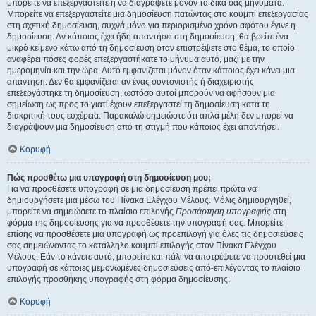
μπορείτε να επεξεργαστείτε ή να διαγράψετε μόνον τα δικά σας μηνύματα.
Μπορείτε να επεξεργαστείτε μια δημοσίευση πατώντας στο κουμπί επεξεργασίας
στη σχετική δημοσίευση, συχνά μόνο για περιορισμένο χρόνο αφότου έγινε η
δημοσίευση. Αν κάποιος έχει ήδη απαντήσει στη δημοσίευση, θα βρείτε ένα
μικρό κείμενο κάτω από τη δημοσίευση όταν επιστρέψετε στο θέμα, το οποίο
αναφέρει πόσες φορές επεξεργαστήκατε το μήνυμα αυτό, μαζί με την
ημερομηνία και την ώρα. Αυτό εμφανίζεται μόνον όταν κάποιος έχει κάνει μια
απάντηση. Δεν θα εμφανίζεται αν ένας συντονιστής ή διαχειριστής
επεξεργάστηκε τη δημοσίευση, ωστόσο αυτοί μπορούν να αφήσουν μια
σημείωση ως προς το γιατί έχουν επεξεργαστεί τη δημοσίευση κατά τη
διακριτική τους ευχέρεια. Παρακαλώ σημειώστε ότι απλά μέλη δεν μπορεί να
διαγράψουν μια δημοσίευση από τη στιγμή που κάποιος έχει απαντήσει.
Κορυφή
Πώς προσθέτω μια υπογραφή στη δημοσίευση μου;
Για να προσθέσετε υπογραφή σε μια δημοσίευση πρέπει πρώτα να
δημιουργήσετε μια μέσω του Πίνακα Ελέγχου Μέλους. Μόλις δημιουργηθεί,
μπορείτε να σημειώσετε το πλαίσιο επιλογής
Προσάρτηση υπογραφής
στη
φόρμα της δημοσίευσης για να προσθέσετε την υπογραφή σας. Μπορείτε
επίσης να προσθέσετε μια υπογραφή ως προεπιλογή για όλες τις δημοσιεύσεις
σας σημειώνοντας το κατάλληλο κουμπί επιλογής στον Πίνακα Ελέγχου
Μέλους. Εάν το κάνετε αυτό, μπορείτε και πάλι να αποτρέψετε να προστεθεί μια
υπογραφή σε κάποιες μεμονωμένες δημοσιεύσεις από-επιλέγοντας το πλαίσιο
επιλογής προσθήκης υπογραφής στη φόρμα δημοσίευσης.
Κορυφή