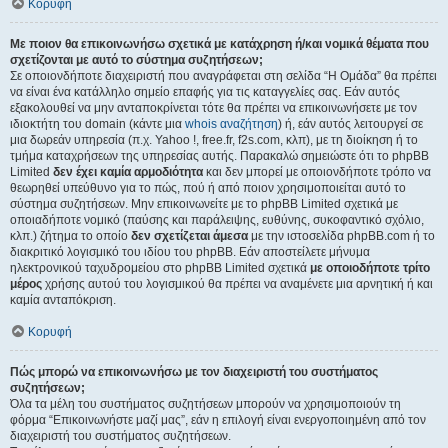
Κορυφή
Με ποιον θα επικοινωνήσω σχετικά με κατάχρηση ή/και νομικά θέματα που
σχετίζονται με αυτό το σύστημα συζητήσεων;
Σε οποιονδήποτε διαχειριστή που αναγράφεται στη σελίδα “Η Ομάδα” θα πρέπει
να είναι ένα κατάλληλο σημείο επαφής για τις καταγγελίες σας. Εάν αυτός
εξακολουθεί να μην ανταποκρίνεται τότε θα πρέπει να επικοινωνήσετε με τον
ιδιοκτήτη του domain (κάντε μια
whois αναζήτηση
) ή, εάν αυτός λειτουργεί σε
μια δωρεάν υπηρεσία (π.χ. Yahoo !, free.fr, f2s.com, κλπ), με τη διοίκηση ή το
τμήμα καταχρήσεων της υπηρεσίας αυτής. Παρακαλώ σημειώστε ότι το phpBB
Limited
δεν έχει καμία αρμοδιότητα
και δεν μπορεί με οποιονδήποτε τρόπο να
θεωρηθεί υπεύθυνο για το πώς, πού ή από ποιον χρησιμοποιείται αυτό το
σύστημα συζητήσεων. Μην επικοινωνείτε με το phpBB Limited σχετικά με
οποιαδήποτε νομικό (παύσης και παράλειψης, ευθύνης, συκοφαντικό σχόλιο,
κλπ.) ζήτημα το οποίο
δεν σχετίζεται άμεσα
με την ιστοσελίδα phpBB.com ή το
διακριτικό λογισμικό του ιδίου του phpBB. Εάν αποστείλετε μήνυμα
ηλεκτρονικού ταχυδρομείου στο phpBB Limited σχετικά
με οποιοδήποτε τρίτο
μέρος
χρήσης αυτού του λογισμικού θα πρέπει να αναμένετε μια αρνητική ή και
καμία ανταπόκριση.
Κορυφή
Πώς μπορώ να επικοινωνήσω με τον διαχειριστή του συστήματος
συζητήσεων;
Όλα τα μέλη του συστήματος συζητήσεων μπορούν να χρησιμοποιούν τη
φόρμα “Επικοινωνήστε μαζί μας”, εάν η επιλογή είναι ενεργοποιημένη από τον
διαχειριστή του συστήματος συζητήσεων.