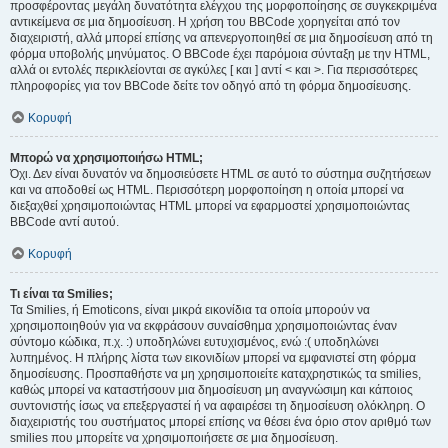
προσφέροντας μεγάλη δυνατότητα ελέγχου της μορφοποίησης σε συγκεκριμένα
αντικείμενα σε μια δημοσίευση. Η χρήση του BBCode χορηγείται από τον
διαχειριστή, αλλά μπορεί επίσης να απενεργοποιηθεί σε μια δημοσίευση από τη
φόρμα υποβολής μηνύματος. Ο BBCode έχει παρόμοια σύνταξη με την HTML,
αλλά οι εντολές περικλείονται σε αγκύλες [ και ] αντί < και >. Για περισσότερες
πληροφορίες για τον BBCode δείτε τον οδηγό από τη φόρμα δημοσίευσης.
Κορυφή
Μπορώ να χρησιμοποιήσω HTML;
Όχι. Δεν είναι δυνατόν να δημοσιεύσετε HTML σε αυτό το σύστημα συζητήσεων
και να αποδοθεί ως HTML. Περισσότερη μορφοποίηση η οποία μπορεί να
διεξαχθεί χρησιμοποιώντας HTML μπορεί να εφαρμοστεί χρησιμοποιώντας
BBCode αντί αυτού.
Κορυφή
Τι είναι τα Smilies;
Τα Smilies, ή Emoticons, είναι μικρά εικονίδια τα οποία μπορούν να
χρησιμοποιηθούν για να εκφράσουν συναίσθημα χρησιμοποιώντας έναν
σύντομο κώδικα, π.χ. :) υποδηλώνει ευτυχισμένος, ενώ :( υποδηλώνει
λυπημένος. Η πλήρης λίστα των εικονιδίων μπορεί να εμφανιστεί στη φόρμα
δημοσίευσης. Προσπαθήστε να μη χρησιμοποιείτε καταχρηστικώς τα smilies,
καθώς μπορεί να καταστήσουν μια δημοσίευση μη αναγνώσιμη και κάποιος
συντονιστής ίσως να επεξεργαστεί ή να αφαιρέσει τη δημοσίευση ολόκληρη. Ο
διαχειριστής του συστήματος μπορεί επίσης να θέσει ένα όριο στον αριθμό των
smilies που μπορείτε να χρησιμοποιήσετε σε μια δημοσίευση.