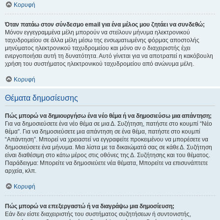
Κορυφή
Όταν πατάω στον σύνδεσμο email για ένα μέλος μου ζητάει να συνδεθώ;
Μόνον εγγεγραμμένα μέλη μπορούν να στείλουν μήνυμα ηλεκτρονικού
ταχυδρομείου σε άλλα μέλη μέσω της ενσωματωμένης φόρμας αποστολής
μηνύματος ηλεκτρονικού ταχυδρομείου και μόνο αν ο διαχειριστής έχει
ενεργοποιήσει αυτή τη δυνατότητα. Αυτό γίνεται για να αποτραπεί η κακόβουλη
χρήση του συστήματος ηλεκτρονικού ταχυδρομείου από ανώνυμα μέλη.
Κορυφή
Θέματα δημοσίευσης
Πώς μπορώ να δημιουργήσω ένα νέο θέμα ή να δημοσιεύσω μια απάντηση;
Για να δημοσιεύσετε ένα νέο θέμα σε μια Δ. Συζήτηση, πατήστε στο κουμπί “Νέο
θέμα”. Για να δημοσιεύσετε μια απάντηση σε ένα θέμα, πατήστε στο κουμπί
“Απάντηση”. Μπορεί να χρειαστεί να εγγραφείτε προκειμένου να μπορέσετε να
δημοσιεύσετε ένα μήνυμα. Μια λίστα με τα δικαιώματά σας σε κάθε Δ. Συζήτηση
είναι διαθέσιμη στο κάτω μέρος στις οθόνες της Δ. Συζήτησης και του θέματος.
Παράδειγμα: Μπορείτε να δημοσιεύετε νέα θέματα, Μπορείτε να επισυνάπτετε
αρχεία, κλπ.
Κορυφή
Πώς μπορώ να επεξεργαστώ ή να διαγράψω μια δημοσίευση;
Εάν δεν είστε διαχειριστής του συστήματος συζητήσεων ή συντονιστής,