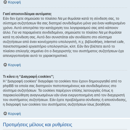
Κορυφή
Γιατί αποσυνδέομαι αυτόματα;
Εάν δεν έχετε σημειώσει το πλαίσιο
Να με θυμάσαι
κατά τη σύνδεση σας, το
σύστημα συζητήσεων θα σας διατηρεί συνδεδεμένο μόνο για έναν καθορισμένο
χρόνο. Αυτό αποτρέπει την κατάχρηση του λογαριασμού σας από κάποιον
άλλο. Για να παραμείνετε συνδεδεμένοι, σημειώστε το πλαίσιο
Να με θυμάσαι
κατά τη σύνδεση σας. Αυτό δεν συνιστάται εάν συνδέεστε στο σύστημα
συζητήσεων από έναν κοινόχρηστο υπολογιστή, π.χ. βιβλιοθήκη, internet cafe,
πανεπιστημιακό εργαστήριο υπολογιστών, κλπ. Εάν δεν βλέπετε αυτό το
πλαίσιο επιλογής σημαίνει ότι ο διαχειριστής του συστήματος συζητήσεων έχει
απενεργοποιήσει αυτό το χαρακτηριστικό.
Κορυφή
Τι κάνει η “Διαγραφή cookies”;
Η “Διαγραφή cookies” διαγράφει τα cookies που έχουν δημιουργηθεί από το
phpBB τα οποία σας διατηρούν πιστοποιημένους και συνδεδεμένους στο
σύστημα συζητήσεων. Τα cookies παρέχουν επίσης λειτουργίες όπως η
παρακολούθηση αναγνωσμένων εάν είναι ενεργοποιημένη από τον διαχειριστή
του συστήματος συζητήσεων. Εάν έχετε προβλήματα σύνδεσης ή αποσύνδεσης,
η διαγραφή των cookies του συστήματος συζητήσεων ίσως βοηθήσει.
Κορυφή
Προτιμήσεις μέλους και ρυθμίσεις