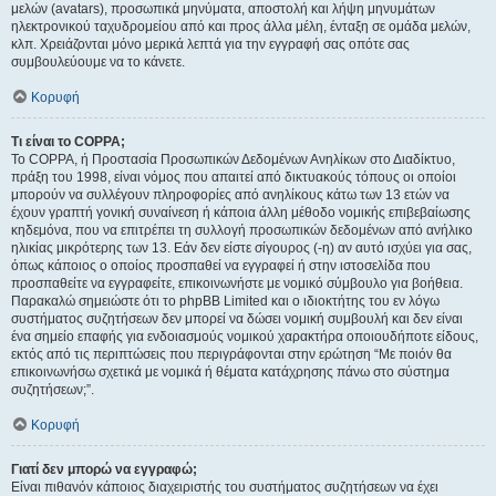
μελών (avatars), προσωπικά μηνύματα, αποστολή και λήψη μηνυμάτων
ηλεκτρονικού ταχυδρομείου από και προς άλλα μέλη, ένταξη σε ομάδα μελών,
κλπ. Χρειάζονται μόνο μερικά λεπτά για την εγγραφή σας οπότε σας
συμβουλεύουμε να το κάνετε.
Κορυφή
Τι είναι το COPPA;
Το COPPA, ή Προστασία Προσωπικών Δεδομένων Ανηλίκων στο Διαδίκτυο,
πράξη του 1998, είναι νόμος που απαιτεί από δικτυακούς τόπους οι οποίοι
μπορούν να συλλέγουν πληροφορίες από ανηλίκους κάτω των 13 ετών να
έχουν γραπτή γονική συναίνεση ή κάποια άλλη μέθοδο νομικής επιβεβαίωσης
κηδεμόνα, που να επιτρέπει τη συλλογή προσωπικών δεδομένων από ανήλικο
ηλικίας μικρότερης των 13. Εάν δεν είστε σίγουρος (-η) αν αυτό ισχύει για σας,
όπως κάποιος ο οποίος προσπαθεί να εγγραφεί ή στην ιστοσελίδα που
προσπαθείτε να εγγραφείτε, επικοινωνήστε με νομικό σύμβουλο για βοήθεια.
Παρακαλώ σημειώστε ότι το phpBB Limited και ο ιδιοκτήτης του εν λόγω
συστήματος συζητήσεων δεν μπορεί να δώσει νομική συμβουλή και δεν είναι
ένα σημείο επαφής για ενδοιασμούς νομικού χαρακτήρα οποιουδήποτε είδους,
εκτός από τις περιπτώσεις που περιγράφονται στην ερώτηση “Με ποιόν θα
επικοινωνήσω σχετικά με νομικά ή θέματα κατάχρησης πάνω στο σύστημα
συζητήσεων;”.
Κορυφή
Γιατί δεν μπορώ να εγγραφώ;
Είναι πιθανόν κάποιος διαχειριστής του συστήματος συζητήσεων να έχει