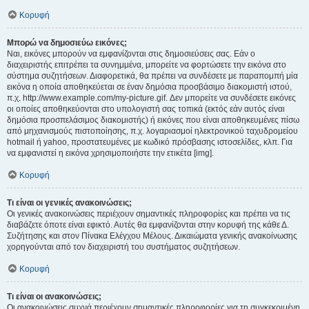
Κορυφή
Μπορώ να δημοσιεύω εικόνες;
Ναι, εικόνες μπορούν να εμφανίζονται στις δημοσιεύσεις σας. Εάν ο
διαχειριστής επιτρέπει τα συνημμένα, μπορείτε να φορτώσετε την εικόνα στο
σύστημα συζητήσεων. Διαφορετικά, θα πρέπει να συνδέσετε με παραπομπή μία
εικόνα η οποία αποθηκεύεται σε έναν δημόσια προσβάσιμο διακομιστή ιστού,
π.χ. http://www.example.com/my-picture.gif. Δεν μπορείτε να συνδέσετε εικόνες
οι οποίες αποθηκεύονται στο υπολογιστή σας τοπικά (εκτός εάν αυτός είναι
δημόσια προσπελάσιμος διακομιστής) ή εικόνες που είναι αποθηκευμένες πίσω
από μηχανισμούς πιστοποίησης, π.χ. λογαριασμοί ηλεκτρονικού ταχυδρομείου
hotmail ή yahoo, προστατευμένες με κωδικό πρόσβασης ιστοσελίδες, κλπ. Για
να εμφανιστεί η εικόνα χρησιμοποιήστε την ετικέτα [img].
Κορυφή
Τι είναι οι γενικές ανακοινώσεις;
Οι γενικές ανακοινώσεις περιέχουν σημαντικές πληροφορίες και πρέπει να τις
διαβάζετε όποτε είναι εφικτό. Αυτές θα εμφανίζονται στην κορυφή της κάθε Δ.
Συζήτησης και στον Πίνακα Ελέγχου Μέλους. Δικαιώματα γενικής ανακοίνωσης
χορηγούνται από τον διαχειριστή του συστήματος συζητήσεων.
Κορυφή
Τι είναι οι ανακοινώσεις;
Οι ανακοινώσεις συχνά περιέχουν σημαντικές πληροφορίες για τη συγκεκριμένη