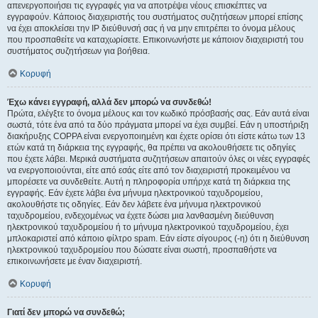
απενεργοποιήσει τις εγγραφές για να αποτρέψει νέους επισκέπτες να
εγγραφούν. Κάποιος διαχειριστής του συστήματος συζητήσεων μπορεί επίσης
να έχει αποκλείσει την IP διεύθυνσή σας ή να μην επιτρέπει το όνομα μέλους
που προσπαθείτε να καταχωρίσετε. Επικοινωνήστε με κάποιον διαχειριστή του
συστήματος συζητήσεων για βοήθεια.
Κορυφή
Έχω κάνει εγγραφή, αλλά δεν μπορώ να συνδεθώ!
Πρώτα, ελέγξτε το όνομα μέλους και τον κωδικό πρόσβασής σας. Εάν αυτά είναι
σωστά, τότε ένα από τα δύο πράγματα μπορεί να έχει συμβεί. Εάν η υποστήριξη
διακήρυξης COPPA είναι ενεργοποιημένη και έχετε ορίσει ότι είστε κάτω των 13
ετών κατά τη διάρκεια της εγγραφής, θα πρέπει να ακολουθήσετε τις οδηγίες
που έχετε λάβει. Μερικά συστήματα συζητήσεων απαιτούν όλες οι νέες εγγραφές
να ενεργοποιούνται, είτε από εσάς είτε από τον διαχειριστή προκειμένου να
μπορέσετε να συνδεθείτε. Αυτή η πληροφορία υπήρχε κατά τη διάρκεια της
εγγραφής. Εάν έχετε λάβει ένα μήνυμα ηλεκτρονικού ταχυδρομείου,
ακολουθήστε τις οδηγίες. Εάν δεν λάβετε ένα μήνυμα ηλεκτρονικού
ταχυδρομείου, ενδεχομένως να έχετε δώσει μια λανθασμένη διεύθυνση
ηλεκτρονικού ταχυδρομείου ή το μήνυμα ηλεκτρονικού ταχυδρομείου, έχει
μπλοκαριστεί από κάποιο φίλτρο spam. Εάν είστε σίγουρος (-η) ότι η διεύθυνση
ηλεκτρονικού ταχυδρομείου που δώσατε είναι σωστή, προσπαθήστε να
επικοινωνήσετε με έναν διαχειριστή.
Κορυφή
Γιατί δεν μπορώ να συνδεθώ;