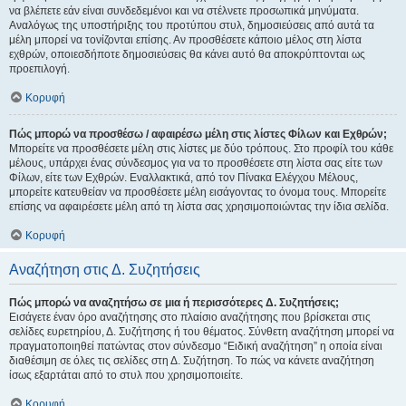
να βλέπετε εάν είναι συνδεδεμένοι και να στέλνετε προσωπικά μηνύματα.
Αναλόγως της υποστήριξης του προτύπου στυλ, δημοσιεύσεις από αυτά τα
μέλη μπορεί να τονίζονται επίσης. Αν προσθέσετε κάποιο μέλος στη λίστα
εχθρών, οποιεσδήποτε δημοσιεύσεις θα κάνει αυτό θα αποκρύπτονται ως
προεπιλογή.
Κορυφή
Πώς μπορώ να προσθέσω / αφαιρέσω μέλη στις λίστες Φίλων και Εχθρών;
Μπορείτε να προσθέσετε μέλη στις λίστες με δύο τρόπους. Στο προφίλ του κάθε
μέλους, υπάρχει ένας σύνδεσμος για να το προσθέσετε στη λίστα σας είτε των
Φίλων, είτε των Εχθρών. Εναλλακτικά, από τον Πίνακα Ελέγχου Μέλους,
μπορείτε κατευθείαν να προσθέσετε μέλη εισάγοντας το όνομα τους. Μπορείτε
επίσης να αφαιρέσετε μέλη από τη λίστα σας χρησιμοποιώντας την ίδια σελίδα.
Κορυφή
Αναζήτηση στις Δ. Συζητήσεις
Πώς μπορώ να αναζητήσω σε μια ή περισσότερες Δ. Συζητήσεις;
Εισάγετε έναν όρο αναζήτησης στο πλαίσιο αναζήτησης που βρίσκεται στις
σελίδες ευρετηρίου, Δ. Συζήτησης ή του θέματος. Σύνθετη αναζήτηση μπορεί να
πραγματοποιηθεί πατώντας στον σύνδεσμο “Ειδική αναζήτηση” η οποία είναι
διαθέσιμη σε όλες τις σελίδες στη Δ. Συζήτηση. Το πώς να κάνετε αναζήτηση
ίσως εξαρτάται από το στυλ που χρησιμοποιείτε.
Κορυφή