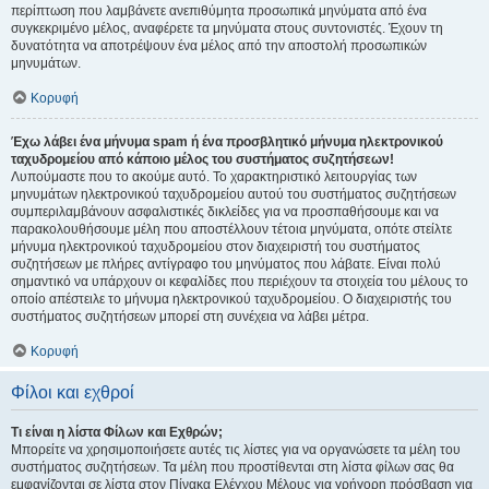
περίπτωση που λαμβάνετε ανεπιθύμητα προσωπικά μηνύματα από ένα
συγκεκριμένο μέλος, αναφέρετε τα μηνύματα στους συντονιστές. Έχουν τη
δυνατότητα να αποτρέψουν ένα μέλος από την αποστολή προσωπικών
μηνυμάτων.
Κορυφή
Έχω λάβει ένα μήνυμα spam ή ένα προσβλητικό μήνυμα ηλεκτρονικού
ταχυδρομείου από κάποιο μέλος του συστήματος συζητήσεων!
Λυπούμαστε που το ακούμε αυτό. Το χαρακτηριστικό λειτουργίας των
μηνυμάτων ηλεκτρονικού ταχυδρομείου αυτού του συστήματος συζητήσεων
συμπεριλαμβάνουν ασφαλιστικές δικλείδες για να προσπαθήσουμε και να
παρακολουθήσουμε μέλη που αποστέλλουν τέτοια μηνύματα, οπότε στείλτε
μήνυμα ηλεκτρονικού ταχυδρομείου στον διαχειριστή του συστήματος
συζητήσεων με πλήρες αντίγραφο του μηνύματος που λάβατε. Είναι πολύ
σημαντικό να υπάρχουν οι κεφαλίδες που περιέχουν τα στοιχεία του μέλους το
οποίο απέστειλε το μήνυμα ηλεκτρονικού ταχυδρομείου. Ο διαχειριστής του
συστήματος συζητήσεων μπορεί στη συνέχεια να λάβει μέτρα.
Κορυφή
Φίλοι και εχθροί
Τι είναι η λίστα Φίλων και Εχθρών;
Μπορείτε να χρησιμοποιήσετε αυτές τις λίστες για να οργανώσετε τα μέλη του
συστήματος συζητήσεων. Τα μέλη που προστίθενται στη λίστα φίλων σας θα
εμφανίζονται σε λίστα στον Πίνακα Ελέγχου Μέλους για γρήγορη πρόσβαση για