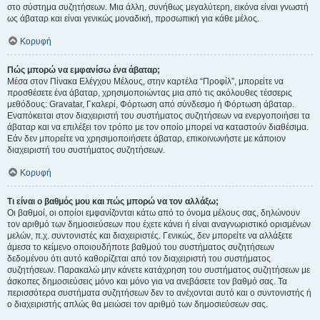
στο σύστημα συζητήσεων. Μια άλλη, συνήθως μεγαλύτερη, εικόνα είναι γνωστή
ως άβαταρ και είναι γενικώς μοναδική, προσωπική για κάθε μέλος.
Κορυφή
Πώς μπορώ να εμφανίσω ένα άβαταρ;
Μέσα στον Πίνακα Ελέγχου Μέλους, στην καρτέλα “Προφίλ”, μπορείτε να
προσθέσετε ένα άβαταρ, χρησιμοποιώντας μια από τις ακόλουθες τέσσερις
μεθόδους: Gravatar, Γκαλερί, Φόρτωση από σύνδεσμο ή Φόρτωση άβαταρ.
Εναπόκειται στον διαχειριστή του συστήματος συζητήσεων να ενεργοποιήσει τα
άβαταρ και να επιλέξει τον τρόπο με τον οποίο μπορεί να καταστούν διαθέσιμα.
Εάν δεν μπορείτε να χρησιμοποιήσετε άβαταρ, επικοινωνήστε με κάποιον
διαχειριστή του συστήματος συζητήσεων.
Κορυφή
Τι είναι ο βαθμός μου και πώς μπορώ να τον αλλάξω;
Οι βαθμοί, οι οποίοι εμφανίζονται κάτω από το όνομα μέλους σας, δηλώνουν
τον αριθμό των δημοσιεύσεων που έχετε κάνει ή είναι αναγνωριστικό ορισμένων
μελών, π.χ. συντονιστές και διαχειριστές. Γενικώς, δεν μπορείτε να αλλάξετε
άμεσα το κείμενο οποιουδήποτε βαθμού του συστήματος συζητήσεων
δεδομένου ότι αυτό καθορίζεται από τον διαχειριστή του συστήματος
συζητήσεων. Παρακαλώ μην κάνετε κατάχρηση του συστήματος συζητήσεων με
άσκοπες δημοσιεύσεις μόνο και μόνο για να ανεβάσετε τον βαθμό σας. Τα
περισσότερα συστήματα συζητήσεων δεν το ανέχονται αυτό και ο συντονιστής ή
ο διαχειριστής απλώς θα μειώσει τον αριθμό των δημοσιεύσεων σας.