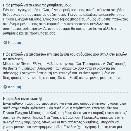
Πώς μπορώ να αλλάξω τις ρυθμίσεις μου;
Εάν είστε εγγεγραμμένο μέλος, όλες οι ρυθμίσεις σας αποθηκεύονται στη βάση
δεδομένων του συστήματος συζητήσεων. Για να τις αλλάξετε, επισκεφθείτε τον
Πίνακα Ελέγχου Μέλους. Ένας σύνδεσμος μπορεί συνήθως να βρεθεί πατώντας
στο όνομα μέλους σας στην κορυφή των περισσότερων σελίδων του
συστήματος συζητήσεων. Αυτό το σύστημα θα σας επιτρέψει να αλλάξετε τις
ρυθμίσεις και τις προτιμήσεις σας.
Κορυφή
Πώς μπορώ να αποτρέψω την εμφάνιση του ονόματος μου στη λίστα μελών
σε σύνδεση;
Μέσα στον Πίνακα Ελέγχου Μέλους, στην καρτέλα “Προτιμήσεις Δ. Συζήτησης”,
θα βρείτε την επιλογή
Απόκρυψη των στοιχείων μου κατά τη διάρκεια της
σύνδεσης
. Ενεργοποιήστε αυτή την επιλογή και θα είστε ορατοί μόνο σε
διαχειριστές, συντονιστές και εσάς. Θα υπολογίζεστε ως μέλος με απόκρυψη.
Κορυφή
Η ώρα δεν είναι σωστή!
Είναι πιθανό η ώρα που εμφανίζεται να είναι από διαφορετική ζώνης ώρας από
αυτή στην οποία βρίσκεστε. Εάν αυτή είναι η περίπτωση, επισκεφθείτε τον
Πίνακα Ελέγχου Μέλους και αλλάξτε τη ζώνη ώρας για να ταιριάζει στην περιοχή
σας, π.χ. Λονδίνο, Παρίσι, Νέα Υόρκη, Σίδνεϋ, κλπ. Παρακαλώ σημειώστε ότι η
αλλαγή της ζώνης ώρας, όπως και οι περισσότερες ρυθμίσεις, μπορούν να
γίνουν μόνον από εγγεγραμμένα μέλη. Εάν δεν έχετε εγγραφεί, αυτή είναι μια