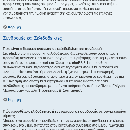
προφίλ σας ή πατώντας στο μενού “Γρήγορες συνδέσεις” στην κορυφή του
συστήματος συζητήσεων. Για να αναζητήσετε για τα θέματα σας,
χρησιμοποιείστε την “Ειδική αναζήτηση” και συμπληρώστε τις επιλογές
καταλλήλως.
Κορυφή
Συνδρομές και Σελιδοδείκτες
Ποια είναι η διαφορά ανάμεσα σε σελιδοδείκτη και συνδρομή;
Στο phpBB 3.0, η προσθήκη σελιδοδεικτών θεμάτων λειτουργούσε όπως η
προσθήκη σελιδοδεικτών σε ένα πρόγραμμα περιήγησης. Δεν ενημερωνόσασταν
όταν υπήρχε μια επικαιροποίηση. Όμως στο phpBB 3.1 η προσθήκη
σελιδοδεικτών είναι περισσότερο σαν να εγγραφείτε στο θέμα. Μπορείτε να
ειδοποιηθείτε όταν ένα θέμα σελιδοδείκτη έχει ενημερωθεί. Η συνδρομή,
ωστόσο, θα σας ειδοποιήσει όταν υπάρχει μια ενημέρωση σε ένα θέμα ή σε μια
Δ. Συζήτηση στο σύστημα συζητήσεων. Οι επιλογές ειδοποίησης για
σελιδοδείκτες και συνδρομές μπορούν να ρυθμιστούν από τον Πίνακα Ελέγχου
Μέλους, στην καρτέλα “Προτιμήσεις Δ. Συζήτησης”.
Κορυφή
Πώς προσθέτω σελιδοδείκτες ή εγγράφομαι σε συνδρομές σε συγκεκριμένα
θέματα;
Μπορείτε να προσθέσετε σελιδοδείκτη ή να εγγραφείτε σε συνδρομή σε κάποιο
συγκεκριμένο θέμα, πατώντας στον κατάλληλο σύνδεσμο στο μενού "Εργαλεία