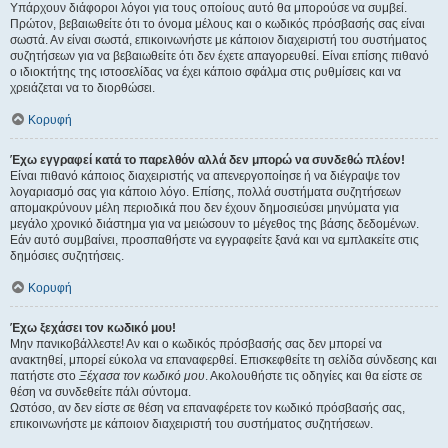
Υπάρχουν διάφοροι λόγοι για τους οποίους αυτό θα μπορούσε να συμβεί.
Πρώτον, βεβαιωθείτε ότι το όνομα μέλους και ο κωδικός πρόσβασής σας είναι
σωστά. Αν είναι σωστά, επικοινωνήστε με κάποιον διαχειριστή του συστήματος
συζητήσεων για να βεβαιωθείτε ότι δεν έχετε απαγορευθεί. Είναι επίσης πιθανό
ο ιδιοκτήτης της ιστοσελίδας να έχει κάποιο σφάλμα στις ρυθμίσεις και να
χρειάζεται να το διορθώσει.
Κορυφή
Έχω εγγραφεί κατά το παρελθόν αλλά δεν μπορώ να συνδεθώ πλέον!
Είναι πιθανό κάποιος διαχειριστής να απενεργοποίησε ή να διέγραψε τον
λογαριασμό σας για κάποιο λόγο. Επίσης, πολλά συστήματα συζητήσεων
απομακρύνουν μέλη περιοδικά που δεν έχουν δημοσιεύσει μηνύματα για
μεγάλο χρονικό διάστημα για να μειώσουν το μέγεθος της βάσης δεδομένων.
Εάν αυτό συμβαίνει, προσπαθήστε να εγγραφείτε ξανά και να εμπλακείτε στις
δημόσιες συζητήσεις.
Κορυφή
Έχω ξεχάσει τον κωδικό μου!
Μην πανικοβάλλεστε! Αν και ο κωδικός πρόσβασής σας δεν μπορεί να
ανακτηθεί, μπορεί εύκολα να επαναφερθεί. Επισκεφθείτε τη σελίδα σύνδεσης και
πατήστε στο
Ξέχασα τον κωδικό μου
. Ακολουθήστε τις οδηγίες και θα είστε σε
θέση να συνδεθείτε πάλι σύντομα.
Ωστόσο, αν δεν είστε σε θέση να επαναφέρετε τον κωδικό πρόσβασής σας,
επικοινωνήστε με κάποιον διαχειριστή του συστήματος συζητήσεων.