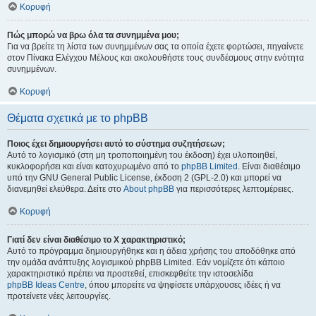
Κορυφή
Πώς μπορώ να βρω όλα τα συνημμένα μου;
Για να βρείτε τη λίστα των συνημμένων σας τα οποία έχετε φορτώσει, πηγαίνετε
στον Πίνακα Ελέγχου Μέλους και ακολουθήστε τους συνδέσμους στην ενότητα
συνημμένων.
Κορυφή
Θέματα σχετικά με το phpBB
Ποιος έχει δημιουργήσει αυτό το σύστημα συζητήσεων;
Αυτό το λογισμικό (στη μη τροποποιημένη του έκδοση) έχει υλοποιηθεί,
κυκλοφορήσει και είναι κατοχυρωμένο από το
phpBB Limited
. Είναι διαθέσιμο
υπό την GNU General Public License, έκδοση 2 (GPL-2.0) και μπορεί να
διανεμηθεί ελεύθερα. Δείτε στο
About phpBB
για περισσότερες λεπτομέρειες.
Κορυφή
Γιατί δεν είναι διαθέσιμο το Χ χαρακτηριστικό;
Αυτό το πρόγραμμα δημιουργήθηκε και η άδεια χρήσης του αποδόθηκε από
την ομάδα ανάπτυξης λογισμικού phpBB Limited. Εάν νομίζετε ότι κάποιο
χαρακτηριστικό πρέπει να προστεθεί, επισκεφθείτε την ιστοσελίδα
phpBB Ideas Centre
, όπου μπορείτε να ψηφίσετε υπάρχουσες ιδέες ή να
προτείνετε νέες λειτουργίες.