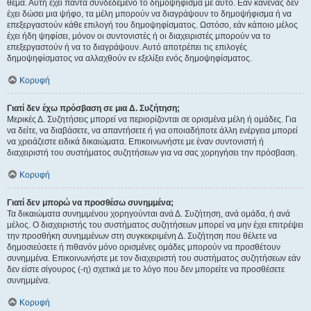
θέμα. Αυτή έχει πάντα συνδεδεμένο το δημοψήφισμα με αυτό. Εάν κανένας δεν
έχει δώσει μια ψήφο, τα μέλη μπορούν να διαγράψουν το δημοψήφισμα ή να
επεξεργαστούν κάθε επιλογή του δημοψηφίσματος. Ωστόσο, εάν κάποιο μέλος
έχει ήδη ψηφίσει, μόνον οι συντονιστές ή οι διαχειριστές μπορούν να το
επεξεργαστούν ή να το διαγράψουν. Αυτό αποτρέπει τις επιλογές
δημοψηφίσματος να αλλαχθούν εν εξελίξει ενός δημοψηφίσματος.
Κορυφή
Γιατί δεν έχω πρόσβαση σε μια Δ. Συζήτηση;
Μερικές Δ. Συζητήσεις μπορεί να περιορίζονται σε ορισμένα μέλη ή ομάδες. Για
να δείτε, να διαβάσετε, να απαντήσετε ή για οποιαδήποτε άλλη ενέργεια μπορεί
να χρειάζεστε ειδικά δικαιώματα. Επικοινωνήστε με έναν συντονιστή ή
διαχειριστή του συστήματος συζητήσεων για να σας χορηγήσει την πρόσβαση.
Κορυφή
Γιατί δεν μπορώ να προσθέσω συνημμένα;
Τα δικαιώματα συνημμένου χορηγούνται ανά Δ. Συζήτηση, ανά ομάδα, ή ανά
μέλος. Ο διαχειριστής του συστήματος συζητήσεων μπορεί να μην έχει επιτρέψει
την προσθήκη συνημμένων στη συγκεκριμένη Δ. Συζήτηση που θέλετε να
δημοσιεύσετε ή πιθανόν μόνο ορισμένες ομάδες μπορούν να προσθέτουν
συνημμένα. Επικοινωνήστε με τον διαχειριστή του συστήματος συζητήσεων εάν
δεν είστε σίγουρος (-η) σχετικά με το λόγο που δεν μπορείτε να προσθέσετε
συνημμένα.
Κορυφή