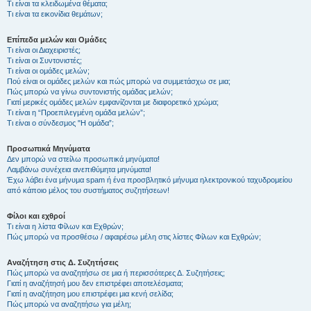
Τι είναι τα κλειδωμένα θέματα;
Τι είναι τα εικονίδια θεμάτων;
Επίπεδα μελών και Ομάδες
Τι είναι οι Διαχειριστές;
Τι είναι οι Συντονιστές;
Τι είναι οι ομάδες μελών;
Πού είναι οι ομάδες μελών και πώς μπορώ να συμμετάσχω σε μια;
Πώς μπορώ να γίνω συντονιστής ομάδας μελών;
Γιατί μερικές ομάδες μελών εμφανίζονται με διαφορετικό χρώμα;
Τι είναι η “Προεπιλεγμένη ομάδα μελών”;
Τι είναι ο σύνδεσμος "Η ομάδα”;
Προσωπικά Μηνύματα
Δεν μπορώ να στείλω προσωπικά μηνύματα!
Λαμβάνω συνέχεια ανεπιθύμητα μηνύματα!
Έχω λάβει ένα μήνυμα spam ή ένα προσβλητικό μήνυμα ηλεκτρονικού ταχυδρομείου
από κάποιο μέλος του συστήματος συζητήσεων!
Φίλοι και εχθροί
Τι είναι η λίστα Φίλων και Εχθρών;
Πώς μπορώ να προσθέσω / αφαιρέσω μέλη στις λίστες Φίλων και Εχθρών;
Αναζήτηση στις Δ. Συζητήσεις
Πώς μπορώ να αναζητήσω σε μια ή περισσότερες Δ. Συζητήσεις;
Γιατί η αναζήτησή μου δεν επιστρέφει αποτελέσματα;
Γιατί η αναζήτηση μου επιστρέφει μια κενή σελίδα;
Πώς μπορώ να αναζητήσω για μέλη;