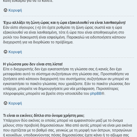
καλή ευκαιρία για να το κάνετε.
Κορυφή
Έχω αλλάξει τη ζώνη ώρας και η ώρα εξακολουθεί να είναι λανθασμένη!
Εάν είστε σίγουρος (-η) ότι έχετε ρυθμίσει τη ζώνη ώρας σωστά και η ώρα
εξακολουθεί να είναι λανθασμένη, τότε ή ώρα που είναι αποθηκευμένη στο
ρολόι του διακομιστή είναι εσφαλμένη. Παρακαλώ να ειδοποιήσετε κάποιον
διαχειριστή για να διορθώσει το πρόβλημα.
Κορυφή
Η γλώσσα μου δεν είναι στη λίστα!
Είτε ο διαχειριστής δεν έχει εγκαταστήσει τη γλώσσα σας ή κανείς δεν έχει
μεταφράσει αυτό το σύστημα συζητήσεων στη γλώσσα σας. Προσπαθήστε να
ζητήσετε από κάποιον διαχειριστή του συστήματος συζητήσεων αν μπορεί να
εγκαταστήσει το πακέτο γλώσσας που χρειάζεστε. Εάν το πακέτο γλώσσας δεν
υπάρχει, μπορείτε να δημιουργήσετε μια νέα μετάφραση. Περισσότερες
πληροφορίες μπορείτε να βρείτε στην ιστοσελίδα του
phpBB
®.
Κορυφή
Τι είναι οι εικόνες δίπλα στο όνομα χρήστη μου;
Υπάρχουν δύο εικόνες οι οποίες μπορεί να εμφανιστούν μαζί με το όνομα
μέλους στην προβολή δημοσιεύσεων. Μια από αυτές μπορεί να είναι μια εικόνα
που σχετίζεται με το βαθμό σας, γενικώς με τη μορφή των άστρων, τετραγώνων
ή κουκίδων, υποδεικνύοντας πόσες δημοσιεύσεις έχετε κάνει ή το αξίωμα σας