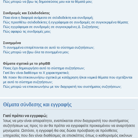
Πώς μπορώ να βρω τις δημοσιεύσεις μου και τα θέματά μου;
Συνδρομές και Σελιδοδείκτες
Ποια είναι η διαφορά ανάμεσα σε σελιδοδείκτη και συνδρομή;
Πώς προσθέτω σελιδοδείκτες ή εγγράφομαι σε συνδρομές σε συγκεκριμένα θέματα;
Πώς εγγράφομαι σε συνδρομές σε συγκεκριμένες Δ. Συζητήσεις;
Πώς αφαιρώ τις συνδρομές μου;
Συνημμένα
Τι συνημμένα επιτρέπονται σε αυτό το σύστημα συζητήσεων;
Πώς μπορώ να βρω όλα τα συνημμένα μου;
Θέματα σχετικά με το phpBB
Ποιος έχει δημιουργήσει αυτό το σύστημα συζητήσεων;
Γιατί δεν είναι διαθέσιμο το Χ χαρακτηριστικό;
Με ποιον θα επικοινωνήσω σχετικά με κατάχρηση ή/και νομικά θέματα που σχετίζονται
με αυτό το σύστημα συζητήσεων;
Πώς μπορώ να επικοινωνήσω με τον διαχειριστή του συστήματος συζητήσεων;
Θέματα σύνδεσης και εγγραφής
Γιατί πρέπει να εγγραφώ;
Ίσως να μην είναι απαραίτητο, εναπόκειται στον διαχειριστή του συστήματος
συζητήσεων ως προς το αν θα πρέπει να εγγραφείτε προκειμένου να αναρτήσετε
μηνύματα. Ωστόσο, η εγγραφή θα σας δώσει πρόσβαση σε πρόσθετες
υπηρεσίες που δεν είναι διαθέσιμες σε επισκέπτες όπως ο καθορισμός εικόνων