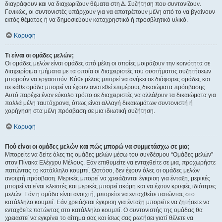
διαγράφουν και να διαχωρίζουν θέματα στη Δ. Συζήτηση που συντονίζουν.
Γενικώς, οι συντονιστές υπάρχουν για να αποτρέπουν μέλη από το να βγαίνουν
εκτός θέματος ή να δημοσιεύουν καταχρηστικό ή προσβλητικό υλικό.
Κορυφή
Τι είναι οι ομάδες μελών;
Οι ομάδες μελών είναι ομάδες από μέλη οι οποίες μοιράζουν την κοινότητα σε
διαχειρίσιμα τμήματα με τα οποία οι διαχειριστές του συστήματος συζητήσεων
μπορούν να εργαστούν. Κάθε μέλος μπορεί να ανήκει σε διάφορες ομάδες και
σε κάθε ομάδα μπορεί να έχουν ανατεθεί επιμέρους δικαιώματα πρόσβασης.
Αυτό παρέχει έναν εύκολο τρόπο σε διαχειριστές να αλλάξουν τα δικαιώματα για
πολλά μέλη ταυτόχρονα, όπως είναι αλλαγή δικαιωμάτων συντονιστή ή
χορήγηση στα μέλη πρόσβαση σε μια ιδιωτική συζήτηση.
Κορυφή
Πού είναι οι ομάδες μελών και πώς μπορώ να συμμετάσχω σε μια;
Μπορείτε να δείτε όλες τις ομάδες μελών μέσω του συνδέσμου “Ομάδες μελών”
στον Πίνακα Ελέγχου Μέλους. Εάν επιθυμείτε να ενταχθείτε σε μια, προχωρήστε
πατώντας το κατάλληλο κουμπί. Ωστόσο, δεν έχουν όλες οι ομάδες μελών
ανοιχτή πρόσβαση. Μερικές μπορεί να χρειάζονται έγκριση για ένταξη, μερικές
μπορεί να είναι κλειστές και μερικές μπορεί ακόμη και να έχουν κρυφές ιδιότητες
μελών. Εάν η ομάδα είναι ανοιχτή, μπορείτε να ενταχθείτε πατώντας στο
κατάλληλο κουμπί. Εάν χρειάζεται έγκριση για ένταξη μπορείτε να ζητήσετε να
ενταχθείτε πατώντας στο κατάλληλο κουμπί. Ο συντονιστής της ομάδας θα
χρειαστεί να εγκρίνει το αίτημα σας και ίσως σας ρωτήσει γιατί θέλετε να