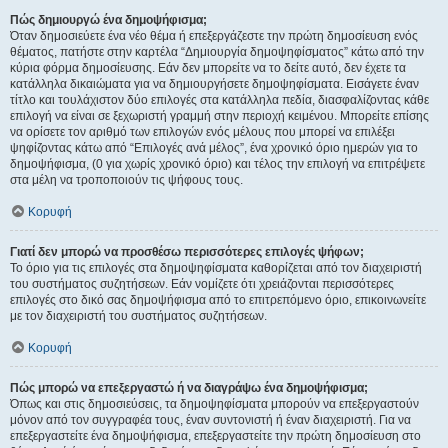
Πώς δημιουργώ ένα δημοψήφισμα;
Όταν δημοσιεύετε ένα νέο θέμα ή επεξεργάζεστε την πρώτη δημοσίευση ενός
θέματος, πατήστε στην καρτέλα “Δημιουργία δημοψηφίσματος” κάτω από την
κύρια φόρμα δημοσίευσης. Εάν δεν μπορείτε να το δείτε αυτό, δεν έχετε τα
κατάλληλα δικαιώματα για να δημιουργήσετε δημοψηφίσματα. Εισάγετε έναν
τίτλο και τουλάχιστον δύο επιλογές στα κατάλληλα πεδία, διασφαλίζοντας κάθε
επιλογή να είναι σε ξεχωριστή γραμμή στην περιοχή κειμένου. Μπορείτε επίσης
να ορίσετε τον αριθμό των επιλογών ενός μέλους που μπορεί να επιλέξει
ψηφίζοντας κάτω από “Επιλογές ανά μέλος”, ένα χρονικό όριο ημερών για το
δημοψήφισμα, (0 για χωρίς χρονικό όριο) και τέλος την επιλογή να επιτρέψετε
στα μέλη να τροποποιούν τις ψήφους τους.
Κορυφή
Γιατί δεν μπορώ να προσθέσω περισσότερες επιλογές ψήφων;
Το όριο για τις επιλογές στα δημοψηφίσματα καθορίζεται από τον διαχειριστή
του συστήματος συζητήσεων. Εάν νομίζετε ότι χρειάζονται περισσότερες
επιλογές στο δικό σας δημοψήφισμα από το επιτρεπόμενο όριο, επικοινωνείτε
με τον διαχειριστή του συστήματος συζητήσεων.
Κορυφή
Πώς μπορώ να επεξεργαστώ ή να διαγράψω ένα δημοψήφισμα;
Όπως και στις δημοσιεύσεις, τα δημοψηφίσματα μπορούν να επεξεργαστούν
μόνον από τον συγγραφέα τους, έναν συντονιστή ή έναν διαχειριστή. Για να
επεξεργαστείτε ένα δημοψήφισμα, επεξεργαστείτε την πρώτη δημοσίευση στο