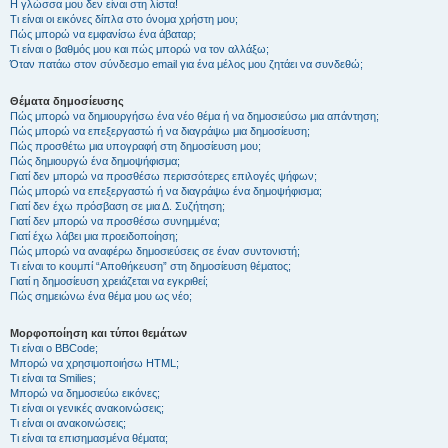
Η γλώσσα μου δεν είναι στη λίστα!
Τι είναι οι εικόνες δίπλα στο όνομα χρήστη μου;
Πώς μπορώ να εμφανίσω ένα άβαταρ;
Τι είναι ο βαθμός μου και πώς μπορώ να τον αλλάξω;
Όταν πατάω στον σύνδεσμο email για ένα μέλος μου ζητάει να συνδεθώ;
Θέματα δημοσίευσης
Πώς μπορώ να δημιουργήσω ένα νέο θέμα ή να δημοσιεύσω μια απάντηση;
Πώς μπορώ να επεξεργαστώ ή να διαγράψω μια δημοσίευση;
Πώς προσθέτω μια υπογραφή στη δημοσίευση μου;
Πώς δημιουργώ ένα δημοψήφισμα;
Γιατί δεν μπορώ να προσθέσω περισσότερες επιλογές ψήφων;
Πώς μπορώ να επεξεργαστώ ή να διαγράψω ένα δημοψήφισμα;
Γιατί δεν έχω πρόσβαση σε μια Δ. Συζήτηση;
Γιατί δεν μπορώ να προσθέσω συνημμένα;
Γιατί έχω λάβει μια προειδοποίηση;
Πώς μπορώ να αναφέρω δημοσιεύσεις σε έναν συντονιστή;
Τι είναι το κουμπί “Αποθήκευση” στη δημοσίευση θέματος;
Γιατί η δημοσίευση χρειάζεται να εγκριθεί;
Πώς σημειώνω ένα θέμα μου ως νέο;
Μορφοποίηση και τύποι θεμάτων
Τι είναι ο BBCode;
Μπορώ να χρησιμοποιήσω HTML;
Τι είναι τα Smilies;
Μπορώ να δημοσιεύω εικόνες;
Τι είναι οι γενικές ανακοινώσεις;
Τι είναι οι ανακοινώσεις;
Τι είναι τα επισημασμένα θέματα;