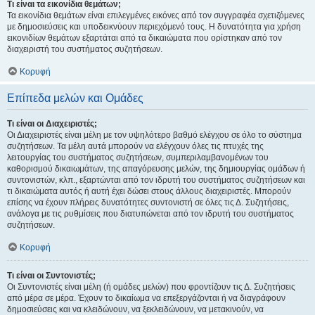
Τι είναι τα εικονίδια θεμάτων;
Τα εικονίδια θεμάτων είναι επιλεγμένες εικόνες από τον συγγραφέα σχετιζόμενες
με δημοσιεύσεις και υποδεικνύουν περιεχόμενό τους. Η δυνατότητα για χρήση
εικονιδίων θεμάτων εξαρτάται από τα δικαιώματα που ορίστηκαν από τον
διαχειριστή του συστήματος συζητήσεων.
Κορυφή
Επίπεδα μελών και Ομάδες
Τι είναι οι Διαχειριστές;
Οι Διαχειριστές είναι μέλη με τον υψηλότερο βαθμό ελέγχου σε όλο το σύστημα
συζητήσεων. Τα μέλη αυτά μπορούν να ελέγχουν όλες τις πτυχές της
λειτουργίας του συστήματος συζητήσεων, συμπεριλαμβανομένων του
καθορισμού δικαιωμάτων, της απαγόρευσης μελών, της δημιουργίας ομάδων ή
συντονιστών, κλπ., εξαρτώνται από τον ιδρυτή του συστήματος συζητήσεων και
τι δικαιώματα αυτός ή αυτή έχει δώσει στους άλλους διαχειριστές. Μπορούν
επίσης να έχουν πλήρεις δυνατότητες συντονιστή σε όλες τις Δ. Συζητήσεις,
ανάλογα με τις ρυθμίσεις που διατυπώνεται από τον ιδρυτή του συστήματος
συζητήσεων.
Κορυφή
Τι είναι οι Συντονιστές;
Οι Συντονιστές είναι μέλη (ή ομάδες μελών) που φροντίζουν τις Δ. Συζητήσεις
από μέρα σε μέρα. Έχουν το δικαίωμα να επεξεργάζονται ή να διαγράφουν
δημοσιεύσεις και να κλειδώνουν, να ξεκλειδώνουν, να μετακινούν, να