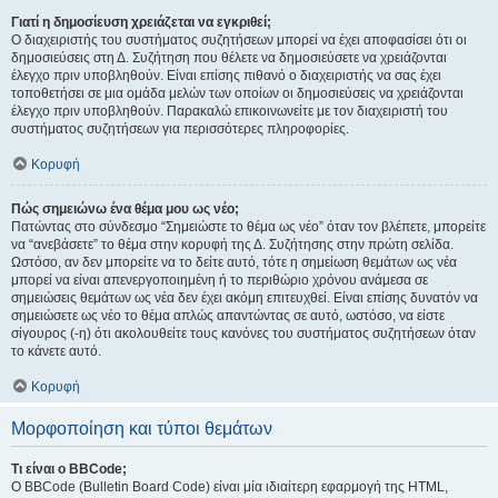
Γιατί η δημοσίευση χρειάζεται να εγκριθεί;
Ο διαχειριστής του συστήματος συζητήσεων μπορεί να έχει αποφασίσει ότι οι
δημοσιεύσεις στη Δ. Συζήτηση που θέλετε να δημοσιεύσετε να χρειάζονται
έλεγχο πριν υποβληθούν. Είναι επίσης πιθανό ο διαχειριστής να σας έχει
τοποθετήσει σε μια ομάδα μελών των οποίων οι δημοσιεύσεις να χρειάζονται
έλεγχο πριν υποβληθούν. Παρακαλώ επικοινωνείτε με τον διαχειριστή του
συστήματος συζητήσεων για περισσότερες πληροφορίες.
Κορυφή
Πώς σημειώνω ένα θέμα μου ως νέο;
Πατώντας στο σύνδεσμο “Σημειώστε το θέμα ως νέο” όταν τον βλέπετε, μπορείτε
να “ανεβάσετε” το θέμα στην κορυφή της Δ. Συζήτησης στην πρώτη σελίδα.
Ωστόσο, αν δεν μπορείτε να το δείτε αυτό, τότε η σημείωση θεμάτων ως νέα
μπορεί να είναι απενεργοποιημένη ή το περιθώριο χρόνου ανάμεσα σε
σημειώσεις θεμάτων ως νέα δεν έχει ακόμη επιτευχθεί. Είναι επίσης δυνατόν να
σημειώσετε ως νέο το θέμα απλώς απαντώντας σε αυτό, ωστόσο, να είστε
σίγουρος (-η) ότι ακολουθείτε τους κανόνες του συστήματος συζητήσεων όταν
το κάνετε αυτό.
Κορυφή
Μορφοποίηση και τύποι θεμάτων
Τι είναι ο BBCode;
Ο BBCode (Bulletin Board Code) είναι μία ιδιαίτερη εφαρμογή της HTML,