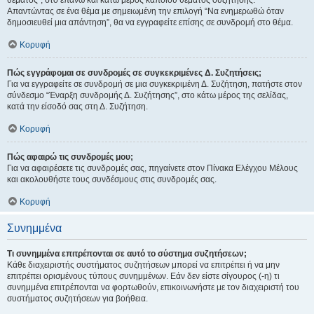
θέματος", στο επάνω και κάτω μέρος κάποιου θέματος συζήτησης.
Απαντώντας σε ένα θέμα με σημειωμένη την επιλογή “Να ενημερωθώ όταν
δημοσιευθεί μια απάντηση”, θα να εγγραφείτε επίσης σε συνδρομή στο θέμα.
Κορυφή
Πώς εγγράφομαι σε συνδρομές σε συγκεκριμένες Δ. Συζητήσεις;
Για να εγγραφείτε σε συνδρομή σε μια συγκεκριμένη Δ. Συζήτηση, πατήστε στον
σύνδεσμο “Έναρξη συνδρομής Δ. Συζήτησης”, στο κάτω μέρος της σελίδας,
κατά την είσοδό σας στη Δ. Συζήτηση.
Κορυφή
Πώς αφαιρώ τις συνδρομές μου;
Για να αφαιρέσετε τις συνδρομές σας, πηγαίνετε στον Πίνακα Ελέγχου Μέλους
και ακολουθήστε τους συνδέσμους στις συνδρομές σας.
Κορυφή
Συνημμένα
Τι συνημμένα επιτρέπονται σε αυτό το σύστημα συζητήσεων;
Κάθε διαχειριστής συστήματος συζητήσεων μπορεί να επιτρέπει ή να μην
επιτρέπει ορισμένους τύπους συνημμένων. Εάν δεν είστε σίγουρος (-η) τι
συνημμένα επιτρέπονται να φορτωθούν, επικοινωνήστε με τον διαχειριστή του
συστήματος συζητήσεων για βοήθεια.