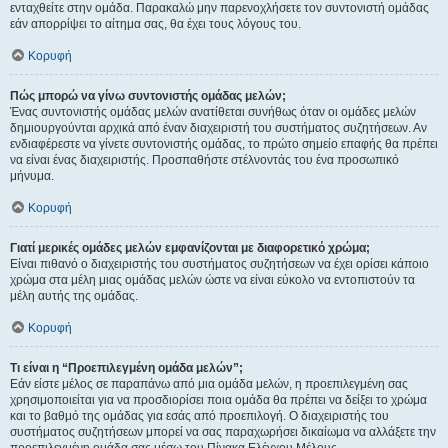
ενταχθείτε στην ομάδα. Παρακαλώ μην παρενοχλήσετε τον συντονιστή ομάδας
εάν απορρίψει το αίτημα σας, θα έχει τους λόγους του.
Κορυφή
Πώς μπορώ να γίνω συντονιστής ομάδας μελών;
Ένας συντονιστής ομάδας μελών ανατίθεται συνήθως όταν οι ομάδες μελών
δημιουργούνται αρχικά από έναν διαχειριστή του συστήματος συζητήσεων. Αν
ενδιαφέρεστε να γίνετε συντονιστής ομάδας, το πρώτο σημείο επαφής θα πρέπει
να είναι ένας διαχειριστής. Προσπαθήστε στέλνοντάς του ένα προσωπικό
μήνυμα.
Κορυφή
Γιατί μερικές ομάδες μελών εμφανίζονται με διαφορετικό χρώμα;
Είναι πιθανό ο διαχειριστής του συστήματος συζητήσεων να έχει ορίσει κάποιο
χρώμα στα μέλη μιας ομάδας μελών ώστε να είναι εύκολο να εντοπιστούν τα
μέλη αυτής της ομάδας.
Κορυφή
Τι είναι η “Προεπιλεγμένη ομάδα μελών”;
Εάν είστε μέλος σε παραπάνω από μια ομάδα μελών, η προεπιλεγμένη σας
χρησιμοποιείται για να προσδιορίσει ποια ομάδα θα πρέπει να δείξει το χρώμα
και το βαθμό της ομάδας για εσάς από προεπιλογή. Ο διαχειριστής του
συστήματος συζητήσεων μπορεί να σας παραχωρήσει δικαίωμα να αλλάξετε την