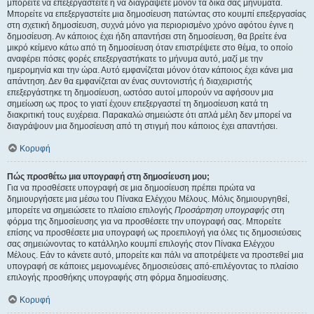
μπορείτε να επεξεργαστείτε ή να διαγράψετε μόνον τα δικά σας μηνύματα.
Μπορείτε να επεξεργαστείτε μια δημοσίευση πατώντας στο κουμπί επεξεργασίας
στη σχετική δημοσίευση, συχνά μόνο για περιορισμένο χρόνο αφότου έγινε η
δημοσίευση. Αν κάποιος έχει ήδη απαντήσει στη δημοσίευση, θα βρείτε ένα
μικρό κείμενο κάτω από τη δημοσίευση όταν επιστρέψετε στο θέμα, το οποίο
αναφέρει πόσες φορές επεξεργαστήκατε το μήνυμα αυτό, μαζί με την
ημερομηνία και την ώρα. Αυτό εμφανίζεται μόνον όταν κάποιος έχει κάνει μια
απάντηση. Δεν θα εμφανίζεται αν ένας συντονιστής ή διαχειριστής
επεξεργάστηκε τη δημοσίευση, ωστόσο αυτοί μπορούν να αφήσουν μια
σημείωση ως προς το γιατί έχουν επεξεργαστεί τη δημοσίευση κατά τη
διακριτική τους ευχέρεια. Παρακαλώ σημειώστε ότι απλά μέλη δεν μπορεί να
διαγράψουν μια δημοσίευση από τη στιγμή που κάποιος έχει απαντήσει.
Κορυφή
Πώς προσθέτω μια υπογραφή στη δημοσίευση μου;
Για να προσθέσετε υπογραφή σε μια δημοσίευση πρέπει πρώτα να
δημιουργήσετε μια μέσω του Πίνακα Ελέγχου Μέλους. Μόλις δημιουργηθεί,
μπορείτε να σημειώσετε το πλαίσιο επιλογής
Προσάρτηση υπογραφής
στη
φόρμα της δημοσίευσης για να προσθέσετε την υπογραφή σας. Μπορείτε
επίσης να προσθέσετε μια υπογραφή ως προεπιλογή για όλες τις δημοσιεύσεις
σας σημειώνοντας το κατάλληλο κουμπί επιλογής στον Πίνακα Ελέγχου
Μέλους. Εάν το κάνετε αυτό, μπορείτε και πάλι να αποτρέψετε να προστεθεί μια
υπογραφή σε κάποιες μεμονωμένες δημοσιεύσεις από-επιλέγοντας το πλαίσιο
επιλογής προσθήκης υπογραφής στη φόρμα δημοσίευσης.
Κορυφή