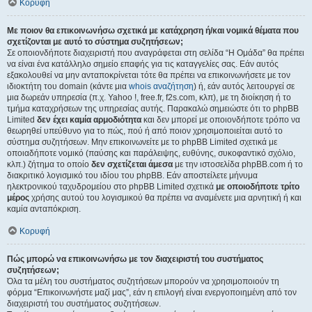
Κορυφή
Με ποιον θα επικοινωνήσω σχετικά με κατάχρηση ή/και νομικά θέματα που
σχετίζονται με αυτό το σύστημα συζητήσεων;
Σε οποιονδήποτε διαχειριστή που αναγράφεται στη σελίδα “Η Ομάδα” θα πρέπει
να είναι ένα κατάλληλο σημείο επαφής για τις καταγγελίες σας. Εάν αυτός
εξακολουθεί να μην ανταποκρίνεται τότε θα πρέπει να επικοινωνήσετε με τον
ιδιοκτήτη του domain (κάντε μια
whois αναζήτηση
) ή, εάν αυτός λειτουργεί σε
μια δωρεάν υπηρεσία (π.χ. Yahoo !, free.fr, f2s.com, κλπ), με τη διοίκηση ή το
τμήμα καταχρήσεων της υπηρεσίας αυτής. Παρακαλώ σημειώστε ότι το phpBB
Limited
δεν έχει καμία αρμοδιότητα
και δεν μπορεί με οποιονδήποτε τρόπο να
θεωρηθεί υπεύθυνο για το πώς, πού ή από ποιον χρησιμοποιείται αυτό το
σύστημα συζητήσεων. Μην επικοινωνείτε με το phpBB Limited σχετικά με
οποιαδήποτε νομικό (παύσης και παράλειψης, ευθύνης, συκοφαντικό σχόλιο,
κλπ.) ζήτημα το οποίο
δεν σχετίζεται άμεσα
με την ιστοσελίδα phpBB.com ή το
διακριτικό λογισμικό του ιδίου του phpBB. Εάν αποστείλετε μήνυμα
ηλεκτρονικού ταχυδρομείου στο phpBB Limited σχετικά
με οποιοδήποτε τρίτο
μέρος
χρήσης αυτού του λογισμικού θα πρέπει να αναμένετε μια αρνητική ή και
καμία ανταπόκριση.
Κορυφή
Πώς μπορώ να επικοινωνήσω με τον διαχειριστή του συστήματος
συζητήσεων;
Όλα τα μέλη του συστήματος συζητήσεων μπορούν να χρησιμοποιούν τη
φόρμα “Επικοινωνήστε μαζί μας”, εάν η επιλογή είναι ενεργοποιημένη από τον
διαχειριστή του συστήματος συζητήσεων.