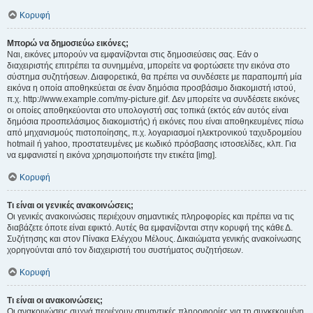
Κορυφή
Μπορώ να δημοσιεύω εικόνες;
Ναι, εικόνες μπορούν να εμφανίζονται στις δημοσιεύσεις σας. Εάν ο
διαχειριστής επιτρέπει τα συνημμένα, μπορείτε να φορτώσετε την εικόνα στο
σύστημα συζητήσεων. Διαφορετικά, θα πρέπει να συνδέσετε με παραπομπή μία
εικόνα η οποία αποθηκεύεται σε έναν δημόσια προσβάσιμο διακομιστή ιστού,
π.χ. http://www.example.com/my-picture.gif. Δεν μπορείτε να συνδέσετε εικόνες
οι οποίες αποθηκεύονται στο υπολογιστή σας τοπικά (εκτός εάν αυτός είναι
δημόσια προσπελάσιμος διακομιστής) ή εικόνες που είναι αποθηκευμένες πίσω
από μηχανισμούς πιστοποίησης, π.χ. λογαριασμοί ηλεκτρονικού ταχυδρομείου
hotmail ή yahoo, προστατευμένες με κωδικό πρόσβασης ιστοσελίδες, κλπ. Για
να εμφανιστεί η εικόνα χρησιμοποιήστε την ετικέτα [img].
Κορυφή
Τι είναι οι γενικές ανακοινώσεις;
Οι γενικές ανακοινώσεις περιέχουν σημαντικές πληροφορίες και πρέπει να τις
διαβάζετε όποτε είναι εφικτό. Αυτές θα εμφανίζονται στην κορυφή της κάθε Δ.
Συζήτησης και στον Πίνακα Ελέγχου Μέλους. Δικαιώματα γενικής ανακοίνωσης
χορηγούνται από τον διαχειριστή του συστήματος συζητήσεων.
Κορυφή
Τι είναι οι ανακοινώσεις;
Οι ανακοινώσεις συχνά περιέχουν σημαντικές πληροφορίες για τη συγκεκριμένη