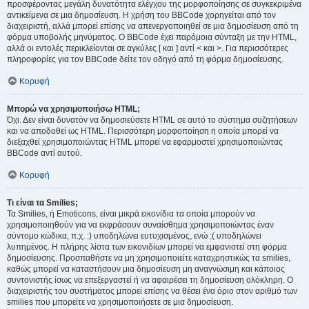
προσφέροντας μεγάλη δυνατότητα ελέγχου της μορφοποίησης σε συγκεκριμένα
αντικείμενα σε μια δημοσίευση. Η χρήση του BBCode χορηγείται από τον
διαχειριστή, αλλά μπορεί επίσης να απενεργοποιηθεί σε μια δημοσίευση από τη
φόρμα υποβολής μηνύματος. Ο BBCode έχει παρόμοια σύνταξη με την HTML,
αλλά οι εντολές περικλείονται σε αγκύλες [ και ] αντί < και >. Για περισσότερες
πληροφορίες για τον BBCode δείτε τον οδηγό από τη φόρμα δημοσίευσης.
Κορυφή
Μπορώ να χρησιμοποιήσω HTML;
Όχι. Δεν είναι δυνατόν να δημοσιεύσετε HTML σε αυτό το σύστημα συζητήσεων
και να αποδοθεί ως HTML. Περισσότερη μορφοποίηση η οποία μπορεί να
διεξαχθεί χρησιμοποιώντας HTML μπορεί να εφαρμοστεί χρησιμοποιώντας
BBCode αντί αυτού.
Κορυφή
Τι είναι τα Smilies;
Τα Smilies, ή Emoticons, είναι μικρά εικονίδια τα οποία μπορούν να
χρησιμοποιηθούν για να εκφράσουν συναίσθημα χρησιμοποιώντας έναν
σύντομο κώδικα, π.χ. :) υποδηλώνει ευτυχισμένος, ενώ :( υποδηλώνει
λυπημένος. Η πλήρης λίστα των εικονιδίων μπορεί να εμφανιστεί στη φόρμα
δημοσίευσης. Προσπαθήστε να μη χρησιμοποιείτε καταχρηστικώς τα smilies,
καθώς μπορεί να καταστήσουν μια δημοσίευση μη αναγνώσιμη και κάποιος
συντονιστής ίσως να επεξεργαστεί ή να αφαιρέσει τη δημοσίευση ολόκληρη. Ο
διαχειριστής του συστήματος μπορεί επίσης να θέσει ένα όριο στον αριθμό των
smilies που μπορείτε να χρησιμοποιήσετε σε μια δημοσίευση.