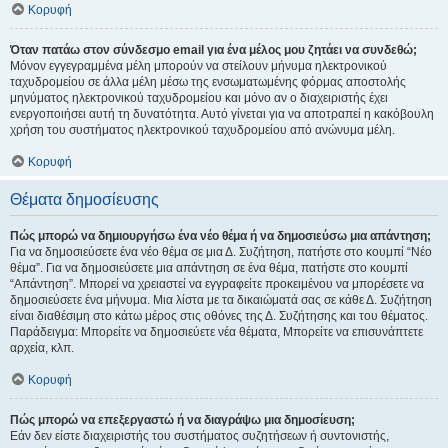
Κορυφή
Όταν πατάω στον σύνδεσμο email για ένα μέλος μου ζητάει να συνδεθώ;
Μόνον εγγεγραμμένα μέλη μπορούν να στείλουν μήνυμα ηλεκτρονικού
ταχυδρομείου σε άλλα μέλη μέσω της ενσωματωμένης φόρμας αποστολής
μηνύματος ηλεκτρονικού ταχυδρομείου και μόνο αν ο διαχειριστής έχει
ενεργοποιήσει αυτή τη δυνατότητα. Αυτό γίνεται για να αποτραπεί η κακόβουλη
χρήση του συστήματος ηλεκτρονικού ταχυδρομείου από ανώνυμα μέλη.
Κορυφή
Θέματα δημοσίευσης
Πώς μπορώ να δημιουργήσω ένα νέο θέμα ή να δημοσιεύσω μια απάντηση;
Για να δημοσιεύσετε ένα νέο θέμα σε μια Δ. Συζήτηση, πατήστε στο κουμπί “Νέο
θέμα”. Για να δημοσιεύσετε μια απάντηση σε ένα θέμα, πατήστε στο κουμπί
“Απάντηση”. Μπορεί να χρειαστεί να εγγραφείτε προκειμένου να μπορέσετε να
δημοσιεύσετε ένα μήνυμα. Μια λίστα με τα δικαιώματά σας σε κάθε Δ. Συζήτηση
είναι διαθέσιμη στο κάτω μέρος στις οθόνες της Δ. Συζήτησης και του θέματος.
Παράδειγμα: Μπορείτε να δημοσιεύετε νέα θέματα, Μπορείτε να επισυνάπτετε
αρχεία, κλπ.
Κορυφή
Πώς μπορώ να επεξεργαστώ ή να διαγράψω μια δημοσίευση;
Εάν δεν είστε διαχειριστής του συστήματος συζητήσεων ή συντονιστής,