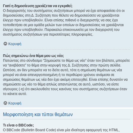
Γιατί η δημοσίευση χρειάζεται να εγκριθεί;
Ο διαχειριστής του συστήματος συζητήσεων μπορεί να έχει αποφασίσει ότι οι
δημοσιεύσεις στη Δ. Συζήτηση που θέλετε να δημοσιεύσετε να χρειάζονται
έλεγχο πριν υποβληθούν. Είναι επίσης πιθανό ο διαχειριστής να σας έχει
τοποθετήσει σε μια ομάδα μελών των οποίων οι δημοσιεύσεις να χρειάζονται
έλεγχο πριν υποβληθούν. Παρακαλώ επικοινωνείτε με τον διαχειριστή του
συστήματος συζητήσεων για περισσότερες πληροφορίες.
Κορυφή
Πώς σημειώνω ένα θέμα μου ως νέο;
Πατώντας στο σύνδεσμο “Σημειώστε το θέμα ως νέο” όταν τον βλέπετε, μπορείτε
να “ανεβάσετε” το θέμα στην κορυφή της Δ. Συζήτησης στην πρώτη σελίδα.
Ωστόσο, αν δεν μπορείτε να το δείτε αυτό, τότε η σημείωση θεμάτων ως νέα
μπορεί να είναι απενεργοποιημένη ή το περιθώριο χρόνου ανάμεσα σε
σημειώσεις θεμάτων ως νέα δεν έχει ακόμη επιτευχθεί. Είναι επίσης δυνατόν να
σημειώσετε ως νέο το θέμα απλώς απαντώντας σε αυτό, ωστόσο, να είστε
σίγουρος (-η) ότι ακολουθείτε τους κανόνες του συστήματος συζητήσεων όταν
το κάνετε αυτό.
Κορυφή
Μορφοποίηση και τύποι θεμάτων
Τι είναι ο BBCode;
Ο BBCode (Bulletin Board Code) είναι μία ιδιαίτερη εφαρμογή της HTML,