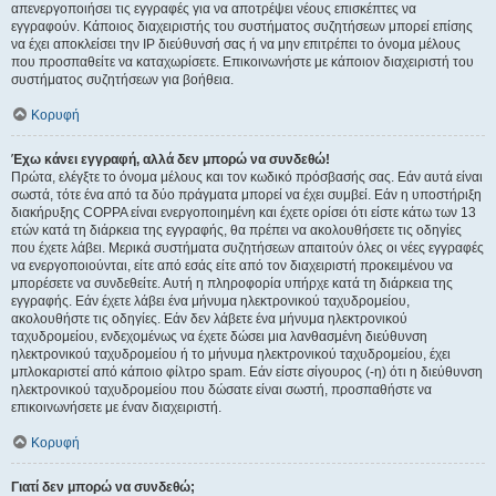
απενεργοποιήσει τις εγγραφές για να αποτρέψει νέους επισκέπτες να
εγγραφούν. Κάποιος διαχειριστής του συστήματος συζητήσεων μπορεί επίσης
να έχει αποκλείσει την IP διεύθυνσή σας ή να μην επιτρέπει το όνομα μέλους
που προσπαθείτε να καταχωρίσετε. Επικοινωνήστε με κάποιον διαχειριστή του
συστήματος συζητήσεων για βοήθεια.
Κορυφή
Έχω κάνει εγγραφή, αλλά δεν μπορώ να συνδεθώ!
Πρώτα, ελέγξτε το όνομα μέλους και τον κωδικό πρόσβασής σας. Εάν αυτά είναι
σωστά, τότε ένα από τα δύο πράγματα μπορεί να έχει συμβεί. Εάν η υποστήριξη
διακήρυξης COPPA είναι ενεργοποιημένη και έχετε ορίσει ότι είστε κάτω των 13
ετών κατά τη διάρκεια της εγγραφής, θα πρέπει να ακολουθήσετε τις οδηγίες
που έχετε λάβει. Μερικά συστήματα συζητήσεων απαιτούν όλες οι νέες εγγραφές
να ενεργοποιούνται, είτε από εσάς είτε από τον διαχειριστή προκειμένου να
μπορέσετε να συνδεθείτε. Αυτή η πληροφορία υπήρχε κατά τη διάρκεια της
εγγραφής. Εάν έχετε λάβει ένα μήνυμα ηλεκτρονικού ταχυδρομείου,
ακολουθήστε τις οδηγίες. Εάν δεν λάβετε ένα μήνυμα ηλεκτρονικού
ταχυδρομείου, ενδεχομένως να έχετε δώσει μια λανθασμένη διεύθυνση
ηλεκτρονικού ταχυδρομείου ή το μήνυμα ηλεκτρονικού ταχυδρομείου, έχει
μπλοκαριστεί από κάποιο φίλτρο spam. Εάν είστε σίγουρος (-η) ότι η διεύθυνση
ηλεκτρονικού ταχυδρομείου που δώσατε είναι σωστή, προσπαθήστε να
επικοινωνήσετε με έναν διαχειριστή.
Κορυφή
Γιατί δεν μπορώ να συνδεθώ;