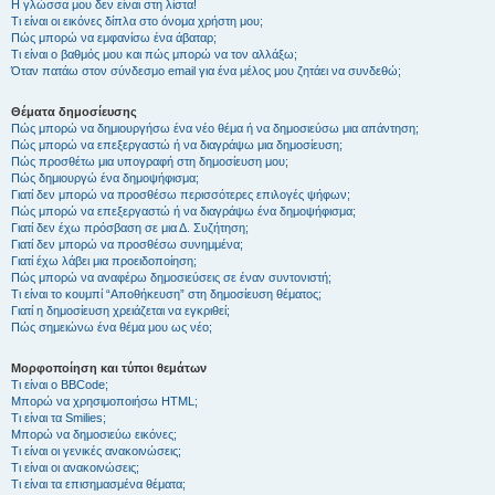
Η γλώσσα μου δεν είναι στη λίστα!
Τι είναι οι εικόνες δίπλα στο όνομα χρήστη μου;
Πώς μπορώ να εμφανίσω ένα άβαταρ;
Τι είναι ο βαθμός μου και πώς μπορώ να τον αλλάξω;
Όταν πατάω στον σύνδεσμο email για ένα μέλος μου ζητάει να συνδεθώ;
Θέματα δημοσίευσης
Πώς μπορώ να δημιουργήσω ένα νέο θέμα ή να δημοσιεύσω μια απάντηση;
Πώς μπορώ να επεξεργαστώ ή να διαγράψω μια δημοσίευση;
Πώς προσθέτω μια υπογραφή στη δημοσίευση μου;
Πώς δημιουργώ ένα δημοψήφισμα;
Γιατί δεν μπορώ να προσθέσω περισσότερες επιλογές ψήφων;
Πώς μπορώ να επεξεργαστώ ή να διαγράψω ένα δημοψήφισμα;
Γιατί δεν έχω πρόσβαση σε μια Δ. Συζήτηση;
Γιατί δεν μπορώ να προσθέσω συνημμένα;
Γιατί έχω λάβει μια προειδοποίηση;
Πώς μπορώ να αναφέρω δημοσιεύσεις σε έναν συντονιστή;
Τι είναι το κουμπί “Αποθήκευση” στη δημοσίευση θέματος;
Γιατί η δημοσίευση χρειάζεται να εγκριθεί;
Πώς σημειώνω ένα θέμα μου ως νέο;
Μορφοποίηση και τύποι θεμάτων
Τι είναι ο BBCode;
Μπορώ να χρησιμοποιήσω HTML;
Τι είναι τα Smilies;
Μπορώ να δημοσιεύω εικόνες;
Τι είναι οι γενικές ανακοινώσεις;
Τι είναι οι ανακοινώσεις;
Τι είναι τα επισημασμένα θέματα;