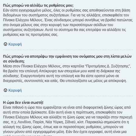
Πώς μπορώ να αλλάξω τις ρυθμίσεις μου;
Εάν είστε εγγεγραμμένο μέλος, όλες οι ρυθμίσεις σας αποθηκεύονται στη βάση
δεδομένων του συστήματος συζητήσεων. Για να τις αλλάξετε, επισκεφθείτε τον
Πίνακα Ελέγχου Μέλους. Ένας σύνδεσμος μπορεί συνήθως να βρεθεί πατώντας
στο όνομα μέλους σας στην κορυφή των περισσότερων σελίδων του
συστήματος συζητήσεων. Αυτό το σύστημα θα σας επιτρέψει να αλλάξετε τις
ρυθμίσεις και τις προτιμήσεις σας.
Κορυφή
Πώς μπορώ να αποτρέψω την εμφάνιση του ονόματος μου στη λίστα μελών
σε σύνδεση;
Μέσα στον Πίνακα Ελέγχου Μέλους, στην καρτέλα “Προτιμήσεις Δ. Συζήτησης”,
θα βρείτε την επιλογή
Απόκρυψη των στοιχείων μου κατά τη διάρκεια της
σύνδεσης
. Ενεργοποιήστε αυτή την επιλογή και θα είστε ορατοί μόνο σε
διαχειριστές, συντονιστές και εσάς. Θα υπολογίζεστε ως μέλος με απόκρυψη.
Κορυφή
Η ώρα δεν είναι σωστή!
Είναι πιθανό η ώρα που εμφανίζεται να είναι από διαφορετική ζώνης ώρας από
αυτή στην οποία βρίσκεστε. Εάν αυτή είναι η περίπτωση, επισκεφθείτε τον
Πίνακα Ελέγχου Μέλους και αλλάξτε τη ζώνη ώρας για να ταιριάζει στην περιοχή
σας, π.χ. Λονδίνο, Παρίσι, Νέα Υόρκη, Σίδνεϋ, κλπ. Παρακαλώ σημειώστε ότι η
αλλαγή της ζώνης ώρας, όπως και οι περισσότερες ρυθμίσεις, μπορούν να
γίνουν μόνον από εγγεγραμμένα μέλη. Εάν δεν έχετε εγγραφεί, αυτή είναι μια