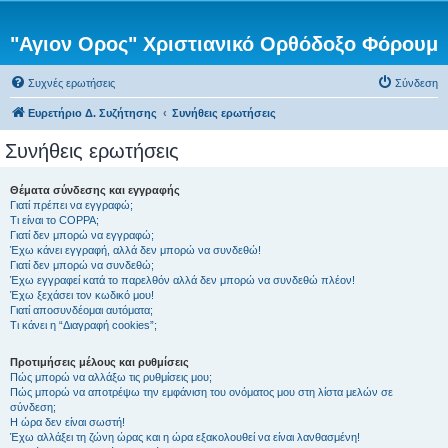
"Αγιον Ορος" Χριστιανικό Ορθόδοξο Φόρουμ
Συχνές ερωτήσεις
Σύνδεση
Ευρετήριο Δ. Συζήτησης
Συνήθεις ερωτήσεις
Συνήθεις ερωτήσεις
Θέματα σύνδεσης και εγγραφής
Γιατί πρέπει να εγγραφώ;
Τι είναι το COPPA;
Γιατί δεν μπορώ να εγγραφώ;
Έχω κάνει εγγραφή, αλλά δεν μπορώ να συνδεθώ!
Γιατί δεν μπορώ να συνδεθώ;
Έχω εγγραφεί κατά το παρελθόν αλλά δεν μπορώ να συνδεθώ πλέον!
Έχω ξεχάσει τον κωδικό μου!
Γιατί αποσυνδέομαι αυτόματα;
Τι κάνει η “Διαγραφή cookies”;
Προτιμήσεις μέλους και ρυθμίσεις
Πώς μπορώ να αλλάξω τις ρυθμίσεις μου;
Πώς μπορώ να αποτρέψω την εμφάνιση του ονόματος μου στη λίστα μελών σε
σύνδεση;
Η ώρα δεν είναι σωστή!
Έχω αλλάξει τη ζώνη ώρας και η ώρα εξακολουθεί να είναι λανθασμένη!