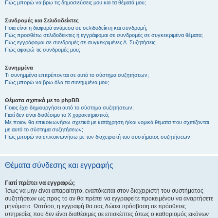
Πώς μπορώ να βρω τις δημοσιεύσεις μου και τα θέματά μου;
Συνδρομές και Σελιδοδείκτες
Ποια είναι η διαφορά ανάμεσα σε σελιδοδείκτη και συνδρομή;
Πώς προσθέτω σελιδοδείκτες ή εγγράφομαι σε συνδρομές σε συγκεκριμένα θέματα;
Πώς εγγράφομαι σε συνδρομές σε συγκεκριμένες Δ. Συζητήσεις;
Πώς αφαιρώ τις συνδρομές μου;
Συνημμένα
Τι συνημμένα επιτρέπονται σε αυτό το σύστημα συζητήσεων;
Πώς μπορώ να βρω όλα τα συνημμένα μου;
Θέματα σχετικά με το phpBB
Ποιος έχει δημιουργήσει αυτό το σύστημα συζητήσεων;
Γιατί δεν είναι διαθέσιμο το Χ χαρακτηριστικό;
Με ποιον θα επικοινωνήσω σχετικά με κατάχρηση ή/και νομικά θέματα που σχετίζονται
με αυτό το σύστημα συζητήσεων;
Πώς μπορώ να επικοινωνήσω με τον διαχειριστή του συστήματος συζητήσεων;
Θέματα σύνδεσης και εγγραφής
Γιατί πρέπει να εγγραφώ;
Ίσως να μην είναι απαραίτητο, εναπόκειται στον διαχειριστή του συστήματος
συζητήσεων ως προς το αν θα πρέπει να εγγραφείτε προκειμένου να αναρτήσετε
μηνύματα. Ωστόσο, η εγγραφή θα σας δώσει πρόσβαση σε πρόσθετες
υπηρεσίες που δεν είναι διαθέσιμες σε επισκέπτες όπως ο καθορισμός εικόνων