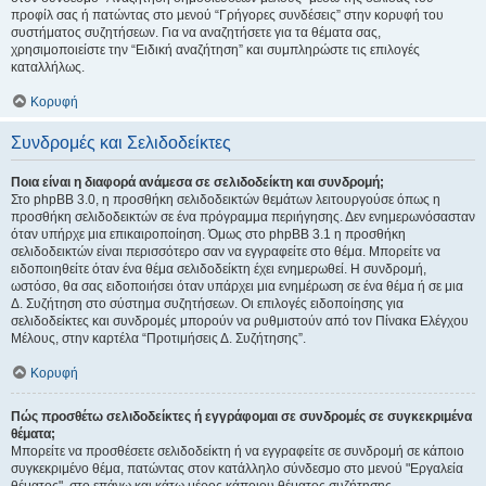
προφίλ σας ή πατώντας στο μενού “Γρήγορες συνδέσεις” στην κορυφή του
συστήματος συζητήσεων. Για να αναζητήσετε για τα θέματα σας,
χρησιμοποιείστε την “Ειδική αναζήτηση” και συμπληρώστε τις επιλογές
καταλλήλως.
Κορυφή
Συνδρομές και Σελιδοδείκτες
Ποια είναι η διαφορά ανάμεσα σε σελιδοδείκτη και συνδρομή;
Στο phpBB 3.0, η προσθήκη σελιδοδεικτών θεμάτων λειτουργούσε όπως η
προσθήκη σελιδοδεικτών σε ένα πρόγραμμα περιήγησης. Δεν ενημερωνόσασταν
όταν υπήρχε μια επικαιροποίηση. Όμως στο phpBB 3.1 η προσθήκη
σελιδοδεικτών είναι περισσότερο σαν να εγγραφείτε στο θέμα. Μπορείτε να
ειδοποιηθείτε όταν ένα θέμα σελιδοδείκτη έχει ενημερωθεί. Η συνδρομή,
ωστόσο, θα σας ειδοποιήσει όταν υπάρχει μια ενημέρωση σε ένα θέμα ή σε μια
Δ. Συζήτηση στο σύστημα συζητήσεων. Οι επιλογές ειδοποίησης για
σελιδοδείκτες και συνδρομές μπορούν να ρυθμιστούν από τον Πίνακα Ελέγχου
Μέλους, στην καρτέλα “Προτιμήσεις Δ. Συζήτησης”.
Κορυφή
Πώς προσθέτω σελιδοδείκτες ή εγγράφομαι σε συνδρομές σε συγκεκριμένα
θέματα;
Μπορείτε να προσθέσετε σελιδοδείκτη ή να εγγραφείτε σε συνδρομή σε κάποιο
συγκεκριμένο θέμα, πατώντας στον κατάλληλο σύνδεσμο στο μενού "Εργαλεία