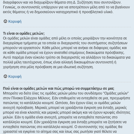
διαγράφουν και να διαχωρίζουν θέματα στη Δ. Συζήτηση που συντονίζουν.
Γενικώς, οι συντονιστές υπάρχουν για να αποτρέπουν μέλη από το να βγαίνουν
εκτός θέματος ή να δημοσιεύουν καταχρηστικό ή προσβλητικό υλικό.
Κορυφή
Τι είναι οι ομάδες μελών;
Οι ομάδες μελών είναι ομάδες από μέλη οι οποίες μοιράζουν την κοινότητα σε
διαχειρίσιμα τμήματα με τα οποία οι διαχειριστές του συστήματος συζητήσεων
μπορούν να εργαστούν. Κάθε μέλος μπορεί να ανήκει σε διάφορες ομάδες και
σε κάθε ομάδα μπορεί να έχουν ανατεθεί επιμέρους δικαιώματα πρόσβασης.
Αυτό παρέχει έναν εύκολο τρόπο σε διαχειριστές να αλλάξουν τα δικαιώματα για
πολλά μέλη ταυτόχρονα, όπως είναι αλλαγή δικαιωμάτων συντονιστή ή
χορήγηση στα μέλη πρόσβαση σε μια ιδιωτική συζήτηση.
Κορυφή
Πού είναι οι ομάδες μελών και πώς μπορώ να συμμετάσχω σε μια;
Μπορείτε να δείτε όλες τις ομάδες μελών μέσω του συνδέσμου “Ομάδες μελών”
στον Πίνακα Ελέγχου Μέλους. Εάν επιθυμείτε να ενταχθείτε σε μια, προχωρήστε
πατώντας το κατάλληλο κουμπί. Ωστόσο, δεν έχουν όλες οι ομάδες μελών
ανοιχτή πρόσβαση. Μερικές μπορεί να χρειάζονται έγκριση για ένταξη, μερικές
μπορεί να είναι κλειστές και μερικές μπορεί ακόμη και να έχουν κρυφές ιδιότητες
μελών. Εάν η ομάδα είναι ανοιχτή, μπορείτε να ενταχθείτε πατώντας στο
κατάλληλο κουμπί. Εάν χρειάζεται έγκριση για ένταξη μπορείτε να ζητήσετε να
ενταχθείτε πατώντας στο κατάλληλο κουμπί. Ο συντονιστής της ομάδας θα
χρειαστεί να εγκρίνει το αίτημα σας και ίσως σας ρωτήσει γιατί θέλετε να