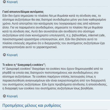
Κορυφή
Γιατί αποσυνδέομαι αυτόματα;
Εάν δεν έχετε σημειώσει το πλαίσιο
Να με θυμάσαι
κατά τη σύνδεση σας, το
σύστημα συζητήσεων θα σας διατηρεί συνδεδεμένο μόνο για έναν καθορισμένο
χρόνο. Αυτό αποτρέπει την κατάχρηση του λογαριασμού σας από κάποιον
άλλο. Για να παραμείνετε συνδεδεμένοι, σημειώστε το πλαίσιο
Να με θυμάσαι
κατά τη σύνδεση σας. Αυτό δεν συνιστάται εάν συνδέεστε στο σύστημα
συζητήσεων από έναν κοινόχρηστο υπολογιστή, π.χ. βιβλιοθήκη, internet cafe,
πανεπιστημιακό εργαστήριο υπολογιστών, κλπ. Εάν δεν βλέπετε αυτό το
πλαίσιο επιλογής σημαίνει ότι ο διαχειριστής του συστήματος συζητήσεων έχει
απενεργοποιήσει αυτό το χαρακτηριστικό.
Κορυφή
Τι κάνει η “Διαγραφή cookies”;
Η “Διαγραφή cookies” διαγράφει τα cookies που έχουν δημιουργηθεί από το
phpBB τα οποία σας διατηρούν πιστοποιημένους και συνδεδεμένους στο
σύστημα συζητήσεων. Τα cookies παρέχουν επίσης λειτουργίες όπως η
παρακολούθηση αναγνωσμένων εάν είναι ενεργοποιημένη από τον διαχειριστή
του συστήματος συζητήσεων. Εάν έχετε προβλήματα σύνδεσης ή αποσύνδεσης,
η διαγραφή των cookies του συστήματος συζητήσεων ίσως βοηθήσει.
Κορυφή
Προτιμήσεις μέλους και ρυθμίσεις