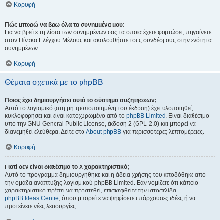
Κορυφή
Πώς μπορώ να βρω όλα τα συνημμένα μου;
Για να βρείτε τη λίστα των συνημμένων σας τα οποία έχετε φορτώσει, πηγαίνετε
στον Πίνακα Ελέγχου Μέλους και ακολουθήστε τους συνδέσμους στην ενότητα
συνημμένων.
Κορυφή
Θέματα σχετικά με το phpBB
Ποιος έχει δημιουργήσει αυτό το σύστημα συζητήσεων;
Αυτό το λογισμικό (στη μη τροποποιημένη του έκδοση) έχει υλοποιηθεί,
κυκλοφορήσει και είναι κατοχυρωμένο από το
phpBB Limited
. Είναι διαθέσιμο
υπό την GNU General Public License, έκδοση 2 (GPL-2.0) και μπορεί να
διανεμηθεί ελεύθερα. Δείτε στο
About phpBB
για περισσότερες λεπτομέρειες.
Κορυφή
Γιατί δεν είναι διαθέσιμο το Χ χαρακτηριστικό;
Αυτό το πρόγραμμα δημιουργήθηκε και η άδεια χρήσης του αποδόθηκε από
την ομάδα ανάπτυξης λογισμικού phpBB Limited. Εάν νομίζετε ότι κάποιο
χαρακτηριστικό πρέπει να προστεθεί, επισκεφθείτε την ιστοσελίδα
phpBB Ideas Centre
, όπου μπορείτε να ψηφίσετε υπάρχουσες ιδέες ή να
προτείνετε νέες λειτουργίες.