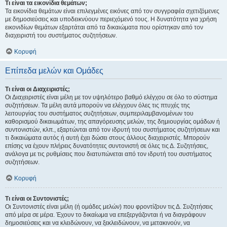
Τι είναι τα εικονίδια θεμάτων;
Τα εικονίδια θεμάτων είναι επιλεγμένες εικόνες από τον συγγραφέα σχετιζόμενες
με δημοσιεύσεις και υποδεικνύουν περιεχόμενό τους. Η δυνατότητα για χρήση
εικονιδίων θεμάτων εξαρτάται από τα δικαιώματα που ορίστηκαν από τον
διαχειριστή του συστήματος συζητήσεων.
Κορυφή
Επίπεδα μελών και Ομάδες
Τι είναι οι Διαχειριστές;
Οι Διαχειριστές είναι μέλη με τον υψηλότερο βαθμό ελέγχου σε όλο το σύστημα
συζητήσεων. Τα μέλη αυτά μπορούν να ελέγχουν όλες τις πτυχές της
λειτουργίας του συστήματος συζητήσεων, συμπεριλαμβανομένων του
καθορισμού δικαιωμάτων, της απαγόρευσης μελών, της δημιουργίας ομάδων ή
συντονιστών, κλπ., εξαρτώνται από τον ιδρυτή του συστήματος συζητήσεων και
τι δικαιώματα αυτός ή αυτή έχει δώσει στους άλλους διαχειριστές. Μπορούν
επίσης να έχουν πλήρεις δυνατότητες συντονιστή σε όλες τις Δ. Συζητήσεις,
ανάλογα με τις ρυθμίσεις που διατυπώνεται από τον ιδρυτή του συστήματος
συζητήσεων.
Κορυφή
Τι είναι οι Συντονιστές;
Οι Συντονιστές είναι μέλη (ή ομάδες μελών) που φροντίζουν τις Δ. Συζητήσεις
από μέρα σε μέρα. Έχουν το δικαίωμα να επεξεργάζονται ή να διαγράφουν
δημοσιεύσεις και να κλειδώνουν, να ξεκλειδώνουν, να μετακινούν, να