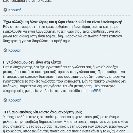
καλή ευκαιρία για να το κάνετε.
Κορυφή
Έχω αλλάξει τη ζώνη ώρας και η ώρα εξακολουθεί να είναι λανθασμένη!
Εάν είστε σίγουρος (-η) ότι έχετε ρυθμίσει τη ζώνη ώρας σωστά και η ώρα
εξακολουθεί να είναι λανθασμένη, τότε ή ώρα που είναι αποθηκευμένη στο
ρολόι του διακομιστή είναι εσφαλμένη. Παρακαλώ να ειδοποιήσετε κάποιον
διαχειριστή για να διορθώσει το πρόβλημα.
Κορυφή
Η γλώσσα μου δεν είναι στη λίστα!
Είτε ο διαχειριστής δεν έχει εγκαταστήσει τη γλώσσα σας ή κανείς δεν έχει
μεταφράσει αυτό το σύστημα συζητήσεων στη γλώσσα σας. Προσπαθήστε να
ζητήσετε από κάποιον διαχειριστή του συστήματος συζητήσεων αν μπορεί να
εγκαταστήσει το πακέτο γλώσσας που χρειάζεστε. Εάν το πακέτο γλώσσας δεν
υπάρχει, μπορείτε να δημιουργήσετε μια νέα μετάφραση. Περισσότερες
πληροφορίες μπορείτε να βρείτε στην ιστοσελίδα του
phpBB
®.
Κορυφή
Τι είναι οι εικόνες δίπλα στο όνομα χρήστη μου;
Υπάρχουν δύο εικόνες οι οποίες μπορεί να εμφανιστούν μαζί με το όνομα
μέλους στην προβολή δημοσιεύσεων. Μια από αυτές μπορεί να είναι μια εικόνα
που σχετίζεται με το βαθμό σας, γενικώς με τη μορφή των άστρων, τετραγώνων
ή κουκίδων, υποδεικνύοντας πόσες δημοσιεύσεις έχετε κάνει ή το αξίωμα σας