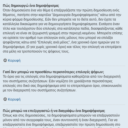
Πώς δημιουργώ ένα δημοψήφισμα;
Όταν δημοσιεύετε ένα νέο θέμα ή επεξεργάζεστε την πρώτη δημοσίευση ενός
θέματος, πατήστε στην καρτέλα “Δημιουργία δημοψηφίσματος” κάτω από την
κύρια φόρμα δημοσίευσης. Εάν δεν μπορείτε να το δείτε αυτό, δεν έχετε τα
κατάλληλα δικαιώματα για να δημιουργήσετε δημοψηφίσματα. Εισάγετε έναν
τίτλο και τουλάχιστον δύο επιλογές στα κατάλληλα πεδία, διασφαλίζοντας κάθε
επιλογή να είναι σε ξεχωριστή γραμμή στην περιοχή κειμένου. Μπορείτε επίσης
να ορίσετε τον αριθμό των επιλογών ενός μέλους που μπορεί να επιλέξει
ψηφίζοντας κάτω από “Επιλογές ανά μέλος”, ένα χρονικό όριο ημερών για το
δημοψήφισμα, (0 για χωρίς χρονικό όριο) και τέλος την επιλογή να επιτρέψετε
στα μέλη να τροποποιούν τις ψήφους τους.
Κορυφή
Γιατί δεν μπορώ να προσθέσω περισσότερες επιλογές ψήφων;
Το όριο για τις επιλογές στα δημοψηφίσματα καθορίζεται από τον διαχειριστή
του συστήματος συζητήσεων. Εάν νομίζετε ότι χρειάζονται περισσότερες
επιλογές στο δικό σας δημοψήφισμα από το επιτρεπόμενο όριο, επικοινωνείτε
με τον διαχειριστή του συστήματος συζητήσεων.
Κορυφή
Πώς μπορώ να επεξεργαστώ ή να διαγράψω ένα δημοψήφισμα;
Όπως και στις δημοσιεύσεις, τα δημοψηφίσματα μπορούν να επεξεργαστούν
μόνον από τον συγγραφέα τους, έναν συντονιστή ή έναν διαχειριστή. Για να
επεξεργαστείτε ένα δημοψήφισμα, επεξεργαστείτε την πρώτη δημοσίευση στο