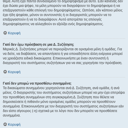
θέμα. Αυτή έχει πάντα συνδεδεμένο το δημοψήφισμα με αυτό. Εάν κανένας δεν
έχει δώσει μια ψήφο, τα μέλη μπορούν να διαγράψουν το δημοψήφισμα ή να
επεξεργαστούν κάθε επιλογή του δημοψηφίσματος. Ωστόσο, εάν κάποιο μέλος
έχει ήδη ψηφίσει, μόνον οι συντονιστές ή οι διαχειριστές μπορούν να το
επεξεργαστούν ή να το διαγράψουν. Αυτό αποτρέπει τις επιλογές
δημοψηφίσματος να αλλαχθούν εν εξελίξει ενός δημοψηφίσματος.
Κορυφή
Γιατί δεν έχω πρόσβαση σε μια Δ. Συζήτηση;
Μερικές Δ. Συζητήσεις μπορεί να περιορίζονται σε ορισμένα μέλη ή ομάδες. Για
να δείτε, να διαβάσετε, να απαντήσετε ή για οποιαδήποτε άλλη ενέργεια μπορεί
να χρειάζεστε ειδικά δικαιώματα. Επικοινωνήστε με έναν συντονιστή ή
διαχειριστή του συστήματος συζητήσεων για να σας χορηγήσει την πρόσβαση.
Κορυφή
Γιατί δεν μπορώ να προσθέσω συνημμένα;
Τα δικαιώματα συνημμένου χορηγούνται ανά Δ. Συζήτηση, ανά ομάδα, ή ανά
μέλος. Ο διαχειριστής του συστήματος συζητήσεων μπορεί να μην έχει επιτρέψει
την προσθήκη συνημμένων στη συγκεκριμένη Δ. Συζήτηση που θέλετε να
δημοσιεύσετε ή πιθανόν μόνο ορισμένες ομάδες μπορούν να προσθέτουν
συνημμένα. Επικοινωνήστε με τον διαχειριστή του συστήματος συζητήσεων εάν
δεν είστε σίγουρος (-η) σχετικά με το λόγο που δεν μπορείτε να προσθέσετε
συνημμένα.
Κορυφή