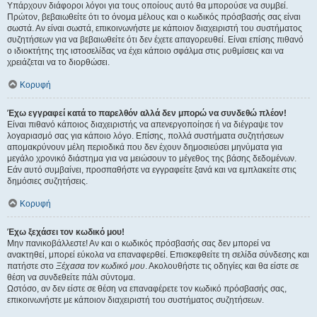
Υπάρχουν διάφοροι λόγοι για τους οποίους αυτό θα μπορούσε να συμβεί.
Πρώτον, βεβαιωθείτε ότι το όνομα μέλους και ο κωδικός πρόσβασής σας είναι
σωστά. Αν είναι σωστά, επικοινωνήστε με κάποιον διαχειριστή του συστήματος
συζητήσεων για να βεβαιωθείτε ότι δεν έχετε απαγορευθεί. Είναι επίσης πιθανό
ο ιδιοκτήτης της ιστοσελίδας να έχει κάποιο σφάλμα στις ρυθμίσεις και να
χρειάζεται να το διορθώσει.
Κορυφή
Έχω εγγραφεί κατά το παρελθόν αλλά δεν μπορώ να συνδεθώ πλέον!
Είναι πιθανό κάποιος διαχειριστής να απενεργοποίησε ή να διέγραψε τον
λογαριασμό σας για κάποιο λόγο. Επίσης, πολλά συστήματα συζητήσεων
απομακρύνουν μέλη περιοδικά που δεν έχουν δημοσιεύσει μηνύματα για
μεγάλο χρονικό διάστημα για να μειώσουν το μέγεθος της βάσης δεδομένων.
Εάν αυτό συμβαίνει, προσπαθήστε να εγγραφείτε ξανά και να εμπλακείτε στις
δημόσιες συζητήσεις.
Κορυφή
Έχω ξεχάσει τον κωδικό μου!
Μην πανικοβάλλεστε! Αν και ο κωδικός πρόσβασής σας δεν μπορεί να
ανακτηθεί, μπορεί εύκολα να επαναφερθεί. Επισκεφθείτε τη σελίδα σύνδεσης και
πατήστε στο
Ξέχασα τον κωδικό μου
. Ακολουθήστε τις οδηγίες και θα είστε σε
θέση να συνδεθείτε πάλι σύντομα.
Ωστόσο, αν δεν είστε σε θέση να επαναφέρετε τον κωδικό πρόσβασής σας,
επικοινωνήστε με κάποιον διαχειριστή του συστήματος συζητήσεων.