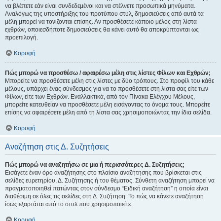
να βλέπετε εάν είναι συνδεδεμένοι και να στέλνετε προσωπικά μηνύματα.
Αναλόγως της υποστήριξης του προτύπου στυλ, δημοσιεύσεις από αυτά τα
μέλη μπορεί να τονίζονται επίσης. Αν προσθέσετε κάποιο μέλος στη λίστα
εχθρών, οποιεσδήποτε δημοσιεύσεις θα κάνει αυτό θα αποκρύπτονται ως
προεπιλογή.
Κορυφή
Πώς μπορώ να προσθέσω / αφαιρέσω μέλη στις λίστες Φίλων και Εχθρών;
Μπορείτε να προσθέσετε μέλη στις λίστες με δύο τρόπους. Στο προφίλ του κάθε
μέλους, υπάρχει ένας σύνδεσμος για να το προσθέσετε στη λίστα σας είτε των
Φίλων, είτε των Εχθρών. Εναλλακτικά, από τον Πίνακα Ελέγχου Μέλους,
μπορείτε κατευθείαν να προσθέσετε μέλη εισάγοντας το όνομα τους. Μπορείτε
επίσης να αφαιρέσετε μέλη από τη λίστα σας χρησιμοποιώντας την ίδια σελίδα.
Κορυφή
Αναζήτηση στις Δ. Συζητήσεις
Πώς μπορώ να αναζητήσω σε μια ή περισσότερες Δ. Συζητήσεις;
Εισάγετε έναν όρο αναζήτησης στο πλαίσιο αναζήτησης που βρίσκεται στις
σελίδες ευρετηρίου, Δ. Συζήτησης ή του θέματος. Σύνθετη αναζήτηση μπορεί να
πραγματοποιηθεί πατώντας στον σύνδεσμο “Ειδική αναζήτηση” η οποία είναι
διαθέσιμη σε όλες τις σελίδες στη Δ. Συζήτηση. Το πώς να κάνετε αναζήτηση
ίσως εξαρτάται από το στυλ που χρησιμοποιείτε.
Κορυφή