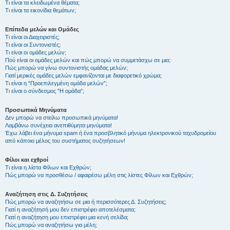
Τι είναι τα κλειδωμένα θέματα;
Τι είναι τα εικονίδια θεμάτων;
Επίπεδα μελών και Ομάδες
Τι είναι οι Διαχειριστές;
Τι είναι οι Συντονιστές;
Τι είναι οι ομάδες μελών;
Πού είναι οι ομάδες μελών και πώς μπορώ να συμμετάσχω σε μια;
Πώς μπορώ να γίνω συντονιστής ομάδας μελών;
Γιατί μερικές ομάδες μελών εμφανίζονται με διαφορετικό χρώμα;
Τι είναι η “Προεπιλεγμένη ομάδα μελών”;
Τι είναι ο σύνδεσμος "Η ομάδα”;
Προσωπικά Μηνύματα
Δεν μπορώ να στείλω προσωπικά μηνύματα!
Λαμβάνω συνέχεια ανεπιθύμητα μηνύματα!
Έχω λάβει ένα μήνυμα spam ή ένα προσβλητικό μήνυμα ηλεκτρονικού ταχυδρομείου
από κάποιο μέλος του συστήματος συζητήσεων!
Φίλοι και εχθροί
Τι είναι η λίστα Φίλων και Εχθρών;
Πώς μπορώ να προσθέσω / αφαιρέσω μέλη στις λίστες Φίλων και Εχθρών;
Αναζήτηση στις Δ. Συζητήσεις
Πώς μπορώ να αναζητήσω σε μια ή περισσότερες Δ. Συζητήσεις;
Γιατί η αναζήτησή μου δεν επιστρέφει αποτελέσματα;
Γιατί η αναζήτηση μου επιστρέφει μια κενή σελίδα;
Πώς μπορώ να αναζητήσω για μέλη;