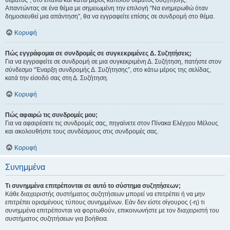
θέματος", στο επάνω και κάτω μέρος κάποιου θέματος συζήτησης.
Απαντώντας σε ένα θέμα με σημειωμένη την επιλογή “Να ενημερωθώ όταν
δημοσιευθεί μια απάντηση”, θα να εγγραφείτε επίσης σε συνδρομή στο θέμα.
Κορυφή
Πώς εγγράφομαι σε συνδρομές σε συγκεκριμένες Δ. Συζητήσεις;
Για να εγγραφείτε σε συνδρομή σε μια συγκεκριμένη Δ. Συζήτηση, πατήστε στον
σύνδεσμο “Έναρξη συνδρομής Δ. Συζήτησης”, στο κάτω μέρος της σελίδας,
κατά την είσοδό σας στη Δ. Συζήτηση.
Κορυφή
Πώς αφαιρώ τις συνδρομές μου;
Για να αφαιρέσετε τις συνδρομές σας, πηγαίνετε στον Πίνακα Ελέγχου Μέλους
και ακολουθήστε τους συνδέσμους στις συνδρομές σας.
Κορυφή
Συνημμένα
Τι συνημμένα επιτρέπονται σε αυτό το σύστημα συζητήσεων;
Κάθε διαχειριστής συστήματος συζητήσεων μπορεί να επιτρέπει ή να μην
επιτρέπει ορισμένους τύπους συνημμένων. Εάν δεν είστε σίγουρος (-η) τι
συνημμένα επιτρέπονται να φορτωθούν, επικοινωνήστε με τον διαχειριστή του
συστήματος συζητήσεων για βοήθεια.