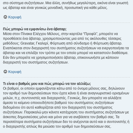
στο σύστημα συζητήσεων. Μια άλλη, συνήθως μεγαλύτερη, εικόνα είναι γνωστή
ως άβαταρ και είναι γενικώς μοναδική, προσωπική για κάθε μέλος.
Κορυφή
Πώς μπορώ να εμφανίσω ένα άβαταρ;
Μέσα στον Πίνακα Ελέγχου Μέλους, στην καρτέλα “Προφίλ”, μπορείτε να
προσθέσετε ένα άβαταρ, χρησιμοποιώντας μια από τις ακόλουθες τέσσερις
μεθόδους: Gravatar, Γκαλερί, Φόρτωση από σύνδεσμο ή Φόρτωση άβαταρ.
Εναπόκειται στον διαχειριστή του συστήματος συζητήσεων να ενεργοποιήσει τα
άβαταρ και να επιλέξει τον τρόπο με τον οποίο μπορεί να καταστούν διαθέσιμα.
Εάν δεν μπορείτε να χρησιμοποιήσετε άβαταρ, επικοινωνήστε με κάποιον
διαχειριστή του συστήματος συζητήσεων.
Κορυφή
Τι είναι ο βαθμός μου και πώς μπορώ να τον αλλάξω;
Οι βαθμοί, οι οποίοι εμφανίζονται κάτω από το όνομα μέλους σας, δηλώνουν
τον αριθμό των δημοσιεύσεων που έχετε κάνει ή είναι αναγνωριστικό ορισμένων
μελών, π.χ. συντονιστές και διαχειριστές. Γενικώς, δεν μπορείτε να αλλάξετε
άμεσα το κείμενο οποιουδήποτε βαθμού του συστήματος συζητήσεων
δεδομένου ότι αυτό καθορίζεται από τον διαχειριστή του συστήματος
συζητήσεων. Παρακαλώ μην κάνετε κατάχρηση του συστήματος συζητήσεων με
άσκοπες δημοσιεύσεις μόνο και μόνο για να ανεβάσετε τον βαθμό σας. Τα
περισσότερα συστήματα συζητήσεων δεν το ανέχονται αυτό και ο συντονιστής ή
ο διαχειριστής απλώς θα μειώσει τον αριθμό των δημοσιεύσεων σας.