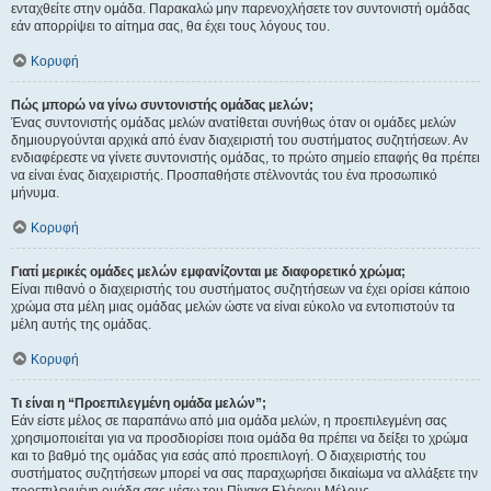
ενταχθείτε στην ομάδα. Παρακαλώ μην παρενοχλήσετε τον συντονιστή ομάδας
εάν απορρίψει το αίτημα σας, θα έχει τους λόγους του.
Κορυφή
Πώς μπορώ να γίνω συντονιστής ομάδας μελών;
Ένας συντονιστής ομάδας μελών ανατίθεται συνήθως όταν οι ομάδες μελών
δημιουργούνται αρχικά από έναν διαχειριστή του συστήματος συζητήσεων. Αν
ενδιαφέρεστε να γίνετε συντονιστής ομάδας, το πρώτο σημείο επαφής θα πρέπει
να είναι ένας διαχειριστής. Προσπαθήστε στέλνοντάς του ένα προσωπικό
μήνυμα.
Κορυφή
Γιατί μερικές ομάδες μελών εμφανίζονται με διαφορετικό χρώμα;
Είναι πιθανό ο διαχειριστής του συστήματος συζητήσεων να έχει ορίσει κάποιο
χρώμα στα μέλη μιας ομάδας μελών ώστε να είναι εύκολο να εντοπιστούν τα
μέλη αυτής της ομάδας.
Κορυφή
Τι είναι η “Προεπιλεγμένη ομάδα μελών”;
Εάν είστε μέλος σε παραπάνω από μια ομάδα μελών, η προεπιλεγμένη σας
χρησιμοποιείται για να προσδιορίσει ποια ομάδα θα πρέπει να δείξει το χρώμα
και το βαθμό της ομάδας για εσάς από προεπιλογή. Ο διαχειριστής του
συστήματος συζητήσεων μπορεί να σας παραχωρήσει δικαίωμα να αλλάξετε την