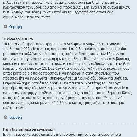
μελών (avatars), προσωπικά μηνύματα, αποστολή και λήψη μηνυμάτων
ηλεκτρονικού ταχυδρομείου από και προς άλλα μέλη, ένταξη σε ομάδα μελών,
κλπ. Χρειάζονται μόνο μερικά λεπτά για την εγγραφή σας οπότε σας
συμβουλεύουμε να το κάνετε.
Κορυφή
Τι είναι το COPPA;
Το COPPA, ή Προστασία Προσωπικών Δεδομένων Ανηλίκων στο Διαδίκτυο,
πράξη του 1998, είναι νόμος που απαιτεί από δικτυακούς τόπους οι οποίοι
μπορούν να συλλέγουν πληροφορίες από ανηλίκους κάτω των 13 ετών να
έχουν γραπτή γονική συναίνεση ή κάποια άλλη μέθοδο νομικής επιβεβαίωσης
κηδεμόνα, που να επιτρέπει τη συλλογή προσωπικών δεδομένων από ανήλικο
ηλικίας μικρότερης των 13. Εάν δεν είστε σίγουρος (-η) αν αυτό ισχύει για σας,
όπως κάποιος ο οποίος προσπαθεί να εγγραφεί ή στην ιστοσελίδα που
προσπαθείτε να εγγραφείτε, επικοινωνήστε με νομικό σύμβουλο για βοήθεια.
Παρακαλώ σημειώστε ότι το phpBB Limited και ο ιδιοκτήτης του εν λόγω
συστήματος συζητήσεων δεν μπορεί να δώσει νομική συμβουλή και δεν είναι
ένα σημείο επαφής για ενδοιασμούς νομικού χαρακτήρα οποιουδήποτε είδους,
εκτός από τις περιπτώσεις που περιγράφονται στην ερώτηση “Με ποιόν θα
επικοινωνήσω σχετικά με νομικά ή θέματα κατάχρησης πάνω στο σύστημα
συζητήσεων;”.
Κορυφή
Γιατί δεν μπορώ να εγγραφώ;
Είναι πιθανόν κάποιος διαχειριστής του συστήματος συζητήσεων να έχει