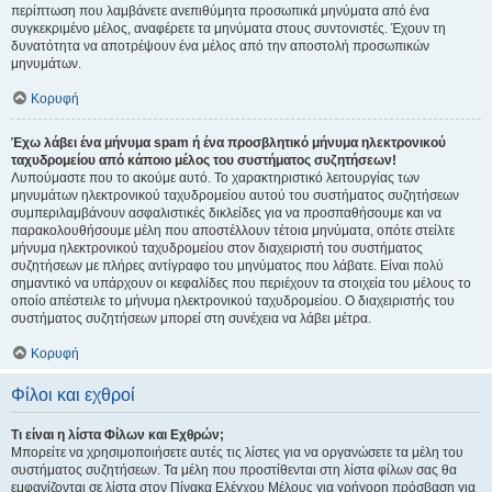
περίπτωση που λαμβάνετε ανεπιθύμητα προσωπικά μηνύματα από ένα
συγκεκριμένο μέλος, αναφέρετε τα μηνύματα στους συντονιστές. Έχουν τη
δυνατότητα να αποτρέψουν ένα μέλος από την αποστολή προσωπικών
μηνυμάτων.
Κορυφή
Έχω λάβει ένα μήνυμα spam ή ένα προσβλητικό μήνυμα ηλεκτρονικού
ταχυδρομείου από κάποιο μέλος του συστήματος συζητήσεων!
Λυπούμαστε που το ακούμε αυτό. Το χαρακτηριστικό λειτουργίας των
μηνυμάτων ηλεκτρονικού ταχυδρομείου αυτού του συστήματος συζητήσεων
συμπεριλαμβάνουν ασφαλιστικές δικλείδες για να προσπαθήσουμε και να
παρακολουθήσουμε μέλη που αποστέλλουν τέτοια μηνύματα, οπότε στείλτε
μήνυμα ηλεκτρονικού ταχυδρομείου στον διαχειριστή του συστήματος
συζητήσεων με πλήρες αντίγραφο του μηνύματος που λάβατε. Είναι πολύ
σημαντικό να υπάρχουν οι κεφαλίδες που περιέχουν τα στοιχεία του μέλους το
οποίο απέστειλε το μήνυμα ηλεκτρονικού ταχυδρομείου. Ο διαχειριστής του
συστήματος συζητήσεων μπορεί στη συνέχεια να λάβει μέτρα.
Κορυφή
Φίλοι και εχθροί
Τι είναι η λίστα Φίλων και Εχθρών;
Μπορείτε να χρησιμοποιήσετε αυτές τις λίστες για να οργανώσετε τα μέλη του
συστήματος συζητήσεων. Τα μέλη που προστίθενται στη λίστα φίλων σας θα
εμφανίζονται σε λίστα στον Πίνακα Ελέγχου Μέλους για γρήγορη πρόσβαση για