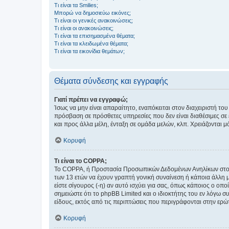
Τι είναι τα Smilies;
Μπορώ να δημοσιεύω εικόνες;
Τι είναι οι γενικές ανακοινώσεις;
Τι είναι οι ανακοινώσεις;
Τι είναι τα επισημασμένα θέματα;
Τι είναι τα κλειδωμένα θέματα;
Τι είναι τα εικονίδια θεμάτων;
Θέματα σύνδεσης και εγγραφής
Γιατί πρέπει να εγγραφώ;
Ίσως να μην είναι απαραίτητο, εναπόκειται στον διαχειριστή 
πρόσβαση σε πρόσθετες υπηρεσίες που δεν είναι διαθέσιμες σ
και προς άλλα μέλη, ένταξη σε ομάδα μελών, κλπ. Χρειάζονται 
Κορυφή
Τι είναι το COPPA;
Το COPPA, ή Προστασία Προσωπικών Δεδομένων Ανηλίκων στο Δ
των 13 ετών να έχουν γραπτή γονική συναίνεση ή κάποια άλλη 
είστε σίγουρος (-η) αν αυτό ισχύει για σας, όπως κάποιος ο ο
σημειώστε ότι το phpBB Limited και ο ιδιοκτήτης του εν λόγω
είδους, εκτός από τις περιπτώσεις που περιγράφονται στην ερ
Κορυφή