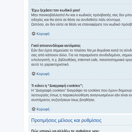
Έχω ξεχάσει τον κωδικό μου!
Μην πανικοβάλλεστε! Αν και ο κωδικός πρόσβασής σας δεν μπορ
οδηγίες και θα είστε σε θέση να συνδεθείτε πάλι σύντομα.
Ωστόσο, αν δεν είστε σε θέση να επαναφέρετε τον κωδικό πρόσ
Κορυφή
Γιατί αποσυνδέομαι αυτόματα;
Εάν δεν έχετε σημειώσει το πλαίσιο
Να με θυμάσαι
κατά τη σύνδ
σας από κάποιον άλλο. Για να παραμείνετε συνδεδεμένοι, σημει
υπολογιστή, π.χ. βιβλιοθήκη, internet cafe, πανεπιστημιακό ερ
αυτό το χαρακτηριστικό.
Κορυφή
Τι κάνει η “Διαγραφή cookies”;
Η “Διαγραφή cookies” διαγράφει τα cookies που έχουν δημιου
λειτουργίες όπως η παρακολούθηση αναγνωσμένων εάν είναι εν
συστήματος συζητήσεων ίσως βοηθήσει.
Κορυφή
Προτιμήσεις μέλους και ρυθμίσεις
Πώς μπορώ να αλλάξω τις ρυθμίσεις μου;