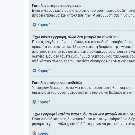
Γιατί δεν μπορώ να εγγραφώ;
Είναι πιθανόν κάποιος διαχειριστής του συστήματος συζητήσεω
μπορεί επίσης να έχει αποκλείσει την IP διεύθυνσή σας ή να μ
Κορυφή
Έχω κάνει εγγραφή, αλλά δεν μπορώ να συνδεθώ!
Πρώτα, ελέγξτε το όνομα μέλους και τον κωδικό πρόσβασής σας.
ορίσει ότι είστε κάτω των 13 ετών κατά τη διάρκεια της εγγραφ
από εσάς είτε από τον διαχειριστή προκειμένου να μπορέσετε ν
οδηγίες. Εάν δεν λάβετε ένα μήνυμα ηλεκτρονικού ταχυδρομείο
από κάποιο φίλτρο spam. Εάν είστε σίγουρος (-η) ότι η διεύθυ
Κορυφή
Γιατί δεν μπορώ να συνδεθώ;
Υπάρχουν διάφοροι λόγοι για τους οποίους αυτό θα μπορούσε να
διαχειριστή του συστήματος συζητήσεων για να βεβαιωθείτε ότι δ
Κορυφή
Έχω εγγραφεί κατά το παρελθόν αλλά δεν μπορώ να συνδε
Είναι πιθανό κάποιος διαχειριστής να απενεργοποίησε ή να δι
μηνύματα για μεγάλο χρονικό διάστημα για να μειώσουν το μέγε
Κορυφή