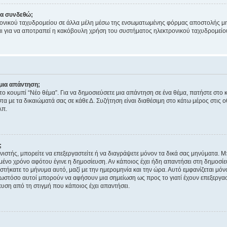
να συνδεθώ;
ονικού ταχυδρομείου σε άλλα μέλη μέσω της ενσωματωμένης φόρμας αποστολής μη
νεται για να αποτραπεί η κακόβουλη χρήση του συστήματος ηλεκτρονικού ταχυδρομεί
μια απάντηση;
στο κουμπί “Νέο θέμα”. Για να δημοσιεύσετε μια απάντηση σε ένα θέμα, πατήστε στο 
τα με τα δικαιώματά σας σε κάθε Δ. Συζήτηση είναι διαθέσιμη στο κάτω μέρος στις 
λπ.
;
νιστής, μπορείτε να επεξεργαστείτε ή να διαγράψετε μόνον τα δικά σας μηνύματα. 
μένο χρόνο αφότου έγινε η δημοσίευση. Αν κάποιος έχει ήδη απαντήσει στη δημοσίε
τήκατε το μήνυμα αυτό, μαζί με την ημερομηνία και την ώρα. Αυτό εμφανίζεται μόνο
 ωστόσο αυτοί μπορούν να αφήσουν μια σημείωση ως προς το γιατί έχουν επεξεργασ
υση από τη στιγμή που κάποιος έχει απαντήσει.