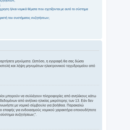
συζητήσεων;
;
ρηση ή/και νομικά θέματα που σχετίζονται με αυτό το σύστημα
ριστή του συστήματος συζητήσεων;
αναρτήσετε μηνύματα. Ωστόσο, η εγγραφή θα σας δώσει
αποστολή και λήψη μηνυμάτων ηλεκτρονικού ταχυδρομείου από
ποίοι μπορούν να συλλέγουν πληροφορίες από ανηλίκους κάτω
δεδομένων από ανήλικο ηλικίας μικρότερης των 13. Εάν δεν
ικοινωνήστε με νομικό σύμβουλο για βοήθεια. Παρακαλώ
μείο επαφής για ενδοιασμούς νομικού χαρακτήρα οποιουδήποτε
 σύστημα συζητήσεων;”.