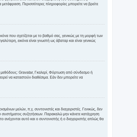
έα μετάφραση. Περισσότερες πληροφορίες μπορείτε να βρείτε
κόνα που σχετίζεται με το βαθμό σας, γενικώς με τη μορφή των
αλύτερη, εικόνα είναι γνωστή ως άβαταρ και είναι γενικώς
ς μεθόδους: Gravatar, Γκαλερί, Φόρτωση από σύνδεσμο ή
ορεί να καταστούν διαθέσιμα. Εάν δεν μπορείτε να
σμένων μελών, π.χ. συντονιστές και διαχειριστές. Γενικώς, δεν
του συστήματος συζητήσεων. Παρακαλώ μην κάνετε κατάχρηση
ο ανέχονται αυτό και ο συντονιστής ή ο διαχειριστής απλώς θα