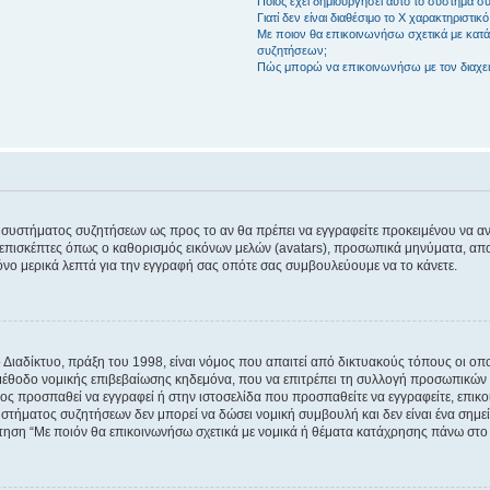
Ποιος έχει δημιουργήσει αυτό το σύστημα 
Γιατί δεν είναι διαθέσιμο το Χ χαρακτηριστικό
Με ποιον θα επικοινωνήσω σχετικά με κατάχ
συζητήσεων;
Πώς μπορώ να επικοινωνήσω με τον διαχει
του συστήματος συζητήσεων ως προς το αν θα πρέπει να εγγραφείτε προκειμένου να 
ε επισκέπτες όπως ο καθορισμός εικόνων μελών (avatars), προσωπικά μηνύματα, 
μόνο μερικά λεπτά για την εγγραφή σας οπότε σας συμβουλεύουμε να το κάνετε.
ιαδίκτυο, πράξη του 1998, είναι νόμος που απαιτεί από δικτυακούς τόπους οι ο
μέθοδο νομικής επιβεβαίωσης κηδεμόνα, που να επιτρέπει τη συλλογή προσωπικών 
ποίος προσπαθεί να εγγραφεί ή στην ιστοσελίδα που προσπαθείτε να εγγραφείτε, επ
 συστήματος συζητήσεων δεν μπορεί να δώσει νομική συμβουλή και δεν είναι ένα ση
ώτηση “Με ποιόν θα επικοινωνήσω σχετικά με νομικά ή θέματα κατάχρησης πάνω στο