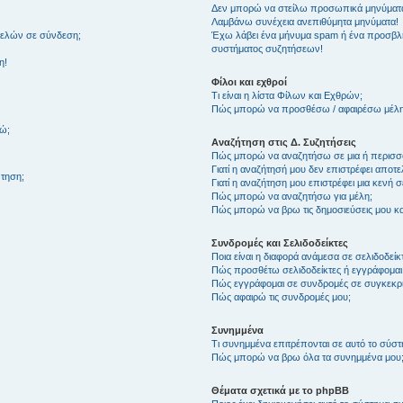
Δεν μπορώ να στείλω προσωπικά μηνύματ
Λαμβάνω συνέχεια ανεπιθύμητα μηνύματα!
μελών σε σύνδεση;
Έχω λάβει ένα μήνυμα spam ή ένα προσβλη
συστήματος συζητήσεων!
η!
Φίλοι και εχθροί
Τι είναι η λίστα Φίλων και Εχθρών;
Πώς μπορώ να προσθέσω / αφαιρέσω μέλη 
θώ;
Αναζήτηση στις Δ. Συζητήσεις
Πώς μπορώ να αναζητήσω σε μια ή περισσό
Γιατί η αναζήτησή μου δεν επιστρέφει αποτ
τηση;
Γιατί η αναζήτηση μου επιστρέφει μια κενή σ
Πώς μπορώ να αναζητήσω για μέλη;
Πώς μπορώ να βρω τις δημοσιεύσεις μου και
Συνδρομές και Σελιδοδείκτες
Ποια είναι η διαφορά ανάμεσα σε σελιδοδείκ
Πώς προσθέτω σελιδοδείκτες ή εγγράφομαι
Πώς εγγράφομαι σε συνδρομές σε συγκεκριμ
Πώς αφαιρώ τις συνδρομές μου;
Συνημμένα
Τι συνημμένα επιτρέπονται σε αυτό το σύσ
Πώς μπορώ να βρω όλα τα συνημμένα μου
Θέματα σχετικά με το phpBB