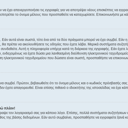
ν να έχει απενεργοποιήσει τις εγγραφές για να αποτρέψει νέους επισκέπτες να εγγ
ην επιτρέπει το όνομα μέλους που προσπαθείτε να καταχωρίσετε. Επικοινωνήστε με κ
 Εάν αυτά είναι σωστά, τότε ένα από τα δύο πράγματα μπορεί να έχει συμβεί. Εάν 
ής, θα πρέπει να ακολουθήσετε τις οδηγίες που έχετε λάβει. Μερικά συστήματα συζητή
α συνδεθείτε. Αυτή η πληροφορία υπήρχε κατά τη διάρκεια της εγγραφής. Εάν έχετε
υ, ενδεχομένως να έχετε δώσει μια λανθασμένη διεύθυνση ηλεκτρονικού ταχυδρομείο
νση ηλεκτρονικού ταχυδρομείου που δώσατε είναι σωστή, προσπαθήστε να επικοινωνή
 συμβεί. Πρώτον, βεβαιωθείτε ότι το όνομα μέλους και ο κωδικός πρόσβασής σας ε
εν έχετε απαγορευθεί. Είναι επίσης πιθανό ο ιδιοκτήτης της ιστοσελίδας να έχει κάπ
θώ πλέον!
έγραψε τον λογαριασμό σας για κάποιο λόγο. Επίσης, πολλά συστήματα συζητήσεων
θος της βάσης δεδομένων. Εάν αυτό συμβαίνει, προσπαθήστε να εγγραφείτε ξανά και