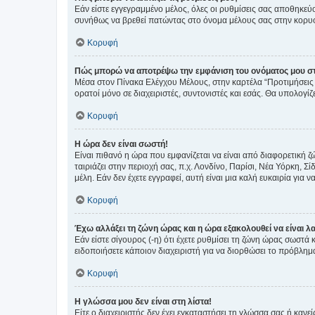
Εάν είστε εγγεγραμμένο μέλος, όλες οι ρυθμίσεις σας αποθηκε
συνήθως να βρεθεί πατώντας στο όνομα μέλους σας στην κορυφή
Κορυφή
Πώς μπορώ να αποτρέψω την εμφάνιση του ονόματος μου στ
Μέσα στον Πίνακα Ελέγχου Μέλους, στην καρτέλα “Προτιμήσεις 
ορατοί μόνο σε διαχειριστές, συντονιστές και εσάς. Θα υπολογί
Κορυφή
Η ώρα δεν είναι σωστή!
Είναι πιθανό η ώρα που εμφανίζεται να είναι από διαφορετική 
ταιριάζει στην περιοχή σας, π.χ. Λονδίνο, Παρίσι, Νέα Υόρκη,
μέλη. Εάν δεν έχετε εγγραφεί, αυτή είναι μια καλή ευκαιρία για να
Κορυφή
Έχω αλλάξει τη ζώνη ώρας και η ώρα εξακολουθεί να είναι λ
Εάν είστε σίγουρος (-η) ότι έχετε ρυθμίσει τη ζώνη ώρας σωστά
ειδοποιήσετε κάποιον διαχειριστή για να διορθώσει το πρόβλημ
Κορυφή
Η γλώσσα μου δεν είναι στη λίστα!
Είτε ο διαχειριστής δεν έχει εγκαταστήσει τη γλώσσα σας ή κα