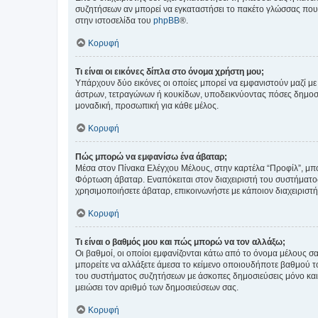
συζητήσεων αν μπορεί να εγκαταστήσει το πακέτο γλώσσας που 
στην ιστοσελίδα του
phpBB
®.
Κορυφή
Τι είναι οι εικόνες δίπλα στο όνομα χρήστη μου;
Υπάρχουν δύο εικόνες οι οποίες μπορεί να εμφανιστούν μαζί με
άστρων, τετραγώνων ή κουκίδων, υποδεικνύοντας πόσες δημοσιεύ
μοναδική, προσωπική για κάθε μέλος.
Κορυφή
Πώς μπορώ να εμφανίσω ένα άβαταρ;
Μέσα στον Πίνακα Ελέγχου Μέλους, στην καρτέλα “Προφίλ”, μπο
Φόρτωση άβαταρ. Εναπόκειται στον διαχειριστή του συστήματος 
χρησιμοποιήσετε άβαταρ, επικοινωνήστε με κάποιον διαχειριστ
Κορυφή
Τι είναι ο βαθμός μου και πώς μπορώ να τον αλλάξω;
Οι βαθμοί, οι οποίοι εμφανίζονται κάτω από το όνομα μέλους σα
μπορείτε να αλλάξετε άμεσα το κείμενο οποιουδήποτε βαθμού 
του συστήματος συζητήσεων με άσκοπες δημοσιεύσεις μόνο και 
μειώσει τον αριθμό των δημοσιεύσεων σας.
Κορυφή