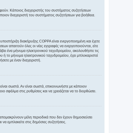
ραφούν. Κάποιος διαχειριστής του συστήματος συζητήσεων
άποιον διαχειριστή του συστήματος συζητήσεων για βοήθεια.
η υποστήριξη διακήρυξης COPPA είναι ενεργοποιημένη και έχετε
σεων απαιτούν όλες οι νέες εγγραφές να ενεργοποιούνται, είτε
 λάβει ένα μήνυμα ηλεκτρονικού ταχυδρομείου, ακολουθήστε τις
υ ή το μήνυμα ηλεκτρονικού ταχυδρομείου, έχει μπλοκαριστεί
σετε με έναν διαχειριστή.
ίναι σωστά. Αν είναι σωστά, επικοινωνήστε με κάποιον
οιο σφάλμα στις ρυθμίσεις και να χρειάζεται να το διορθώσει.
 απομακρύνουν μέλη περιοδικά που δεν έχουν δημοσιεύσει
 να εμπλακείτε στις δημόσιες συζητήσεις.