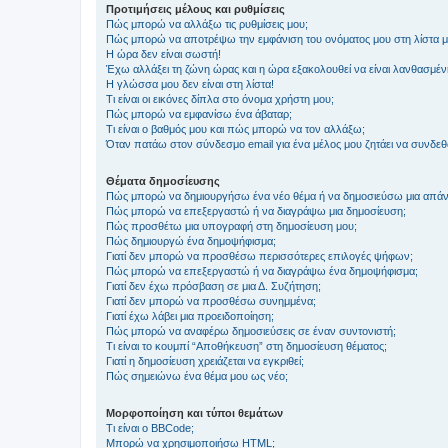
Προτιμήσεις μέλους και ρυθμίσεις
Πώς μπορώ να αλλάξω τις ρυθμίσεις μου;
Πώς μπορώ να αποτρέψω την εμφάνιση του ονόματος μου στη λίστα 
Η ώρα δεν είναι σωστή!
Έχω αλλάξει τη ζώνη ώρας και η ώρα εξακολουθεί να είναι λανθασμέν
Η γλώσσα μου δεν είναι στη λίστα!
Τι είναι οι εικόνες δίπλα στο όνομα χρήστη μου;
Πώς μπορώ να εμφανίσω ένα άβαταρ;
Τι είναι ο βαθμός μου και πώς μπορώ να τον αλλάξω;
Όταν πατάω στον σύνδεσμο email για ένα μέλος μου ζητάει να συνδε
Θέματα δημοσίευσης
Πώς μπορώ να δημιουργήσω ένα νέο θέμα ή να δημοσιεύσω μια απάν
Πώς μπορώ να επεξεργαστώ ή να διαγράψω μια δημοσίευση;
Πώς προσθέτω μια υπογραφή στη δημοσίευση μου;
Πώς δημιουργώ ένα δημοψήφισμα;
Γιατί δεν μπορώ να προσθέσω περισσότερες επιλογές ψήφων;
Πώς μπορώ να επεξεργαστώ ή να διαγράψω ένα δημοψήφισμα;
Γιατί δεν έχω πρόσβαση σε μια Δ. Συζήτηση;
Γιατί δεν μπορώ να προσθέσω συνημμένα;
Γιατί έχω λάβει μια προειδοποίηση;
Πώς μπορώ να αναφέρω δημοσιεύσεις σε έναν συντονιστή;
Τι είναι το κουμπί “Αποθήκευση” στη δημοσίευση θέματος;
Γιατί η δημοσίευση χρειάζεται να εγκριθεί;
Πώς σημειώνω ένα θέμα μου ως νέο;
Μορφοποίηση και τύποι θεμάτων
Τι είναι ο BBCode;
Μπορώ να χρησιμοποιήσω HTML;