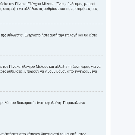
εφθείτε τον Πίνακα Ελέγχου Μέλους. Ένας σύνδεσμος μπορεί
ιτρέψει να αλλάξετε τις ρυθμίσεις και τις προτιμήσεις σας.
α της σύνδεσης
. Ενεργοποιήστε αυτή την επιλογή και θα είστε
τε τον Πίνακα Ελέγχου Μέλους και αλλάξτε τη ζώνη ώρας για να
ότερες ρυθμίσεις, μπορούν να γίνουν μόνον από εγγεγραμμένα
ο ρολόι του διακομιστή είναι εσφαλμένη. Παρακαλώ να
 να ζητήσετε από κάποιον διαχειριστή του συστήματος