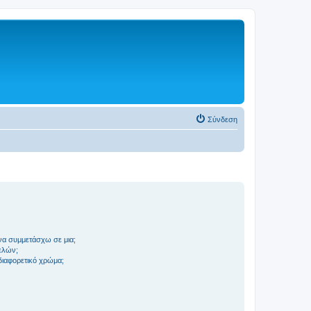
Σύνδεση
να συμμετάσχω σε μια;
ελών;
 διαφορετικό χρώμα;