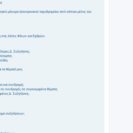
α!
τικό μήνυμα ηλεκτρονικού ταχυδρομείου από κάποιο μέλος του
στις λίστες Φίλων και Εχθρών;
τερες Δ. Συζητήσεις;
ελέσματα;
ελίδα;
 τα θέματά μου;
τη και συνδρομή;
 σε συνδρομές σε συγκεκριμένα θέματα;
ένες Δ. Συζητήσεις;
τημα συζητήσεων;
;