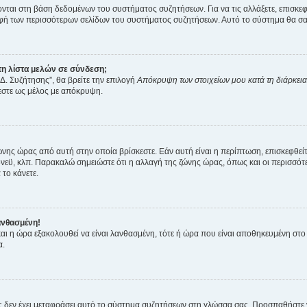
ύονται στη βάση δεδομένων του συστήματος συζητήσεων. Για να τις αλλάξετε, επισκ
 των περισσότερων σελίδων του συστήματος συζητήσεων. Αυτό το σύστημα θα σας επ
η λίστα μελών σε σύνδεση;
Δ. Συζήτησης”, θα βρείτε την επιλογή
Απόκρυψη των στοιχείων μου κατά τη διάρκει
ζεστε ως μέλος με απόκρυψη.
ζώνης ώρας από αυτή στην οποία βρίσκεστε. Εάν αυτή είναι η περίπτωση, επισκεφθεί
 Σίδνεϋ, κλπ. Παρακαλώ σημειώστε ότι η αλλαγή της ζώνης ώρας, όπως και οι περισσ
 το κάνετε.
ανθασμένη!
 και η ώρα εξακολουθεί να είναι λανθασμένη, τότε ή ώρα που είναι αποθηκευμένη στ
α.
νείς δεν έχει μεταφράσει αυτό το σύστημα συζητήσεων στη γλώσσα σας. Προσπαθήστε