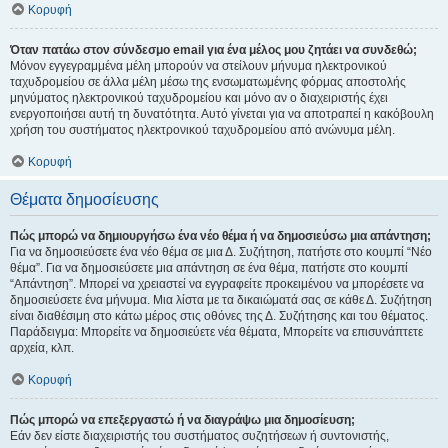
Κορυφή
Όταν πατάω στον σύνδεσμο email για ένα μέλος μου ζητάει να συνδεθώ;
Μόνον εγγεγραμμένα μέλη μπορούν να στείλουν μήνυμα ηλεκτρονικού
ταχυδρομείου σε άλλα μέλη μέσω της ενσωματωμένης φόρμας αποστολής
μηνύματος ηλεκτρονικού ταχυδρομείου και μόνο αν ο διαχειριστής έχει
ενεργοποιήσει αυτή τη δυνατότητα. Αυτό γίνεται για να αποτραπεί η κακόβουλη
χρήση του συστήματος ηλεκτρονικού ταχυδρομείου από ανώνυμα μέλη.
Κορυφή
Θέματα δημοσίευσης
Πώς μπορώ να δημιουργήσω ένα νέο θέμα ή να δημοσιεύσω μια απάντηση;
Για να δημοσιεύσετε ένα νέο θέμα σε μια Δ. Συζήτηση, πατήστε στο κουμπί “Νέο
θέμα”. Για να δημοσιεύσετε μια απάντηση σε ένα θέμα, πατήστε στο κουμπί
“Απάντηση”. Μπορεί να χρειαστεί να εγγραφείτε προκειμένου να μπορέσετε να
δημοσιεύσετε ένα μήνυμα. Μια λίστα με τα δικαιώματά σας σε κάθε Δ. Συζήτηση
είναι διαθέσιμη στο κάτω μέρος στις οθόνες της Δ. Συζήτησης και του θέματος.
Παράδειγμα: Μπορείτε να δημοσιεύετε νέα θέματα, Μπορείτε να επισυνάπτετε
αρχεία, κλπ.
Κορυφή
Πώς μπορώ να επεξεργαστώ ή να διαγράψω μια δημοσίευση;
Εάν δεν είστε διαχειριστής του συστήματος συζητήσεων ή συντονιστής,