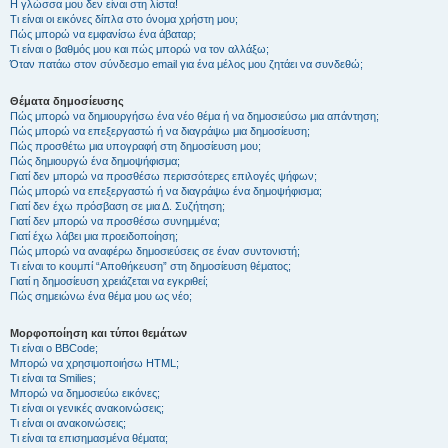
Η γλώσσα μου δεν είναι στη λίστα!
Τι είναι οι εικόνες δίπλα στο όνομα χρήστη μου;
Πώς μπορώ να εμφανίσω ένα άβαταρ;
Τι είναι ο βαθμός μου και πώς μπορώ να τον αλλάξω;
Όταν πατάω στον σύνδεσμο email για ένα μέλος μου ζητάει να συνδεθώ;
Θέματα δημοσίευσης
Πώς μπορώ να δημιουργήσω ένα νέο θέμα ή να δημοσιεύσω μια απάντηση;
Πώς μπορώ να επεξεργαστώ ή να διαγράψω μια δημοσίευση;
Πώς προσθέτω μια υπογραφή στη δημοσίευση μου;
Πώς δημιουργώ ένα δημοψήφισμα;
Γιατί δεν μπορώ να προσθέσω περισσότερες επιλογές ψήφων;
Πώς μπορώ να επεξεργαστώ ή να διαγράψω ένα δημοψήφισμα;
Γιατί δεν έχω πρόσβαση σε μια Δ. Συζήτηση;
Γιατί δεν μπορώ να προσθέσω συνημμένα;
Γιατί έχω λάβει μια προειδοποίηση;
Πώς μπορώ να αναφέρω δημοσιεύσεις σε έναν συντονιστή;
Τι είναι το κουμπί “Αποθήκευση” στη δημοσίευση θέματος;
Γιατί η δημοσίευση χρειάζεται να εγκριθεί;
Πώς σημειώνω ένα θέμα μου ως νέο;
Μορφοποίηση και τύποι θεμάτων
Τι είναι ο BBCode;
Μπορώ να χρησιμοποιήσω HTML;
Τι είναι τα Smilies;
Μπορώ να δημοσιεύω εικόνες;
Τι είναι οι γενικές ανακοινώσεις;
Τι είναι οι ανακοινώσεις;
Τι είναι τα επισημασμένα θέματα;