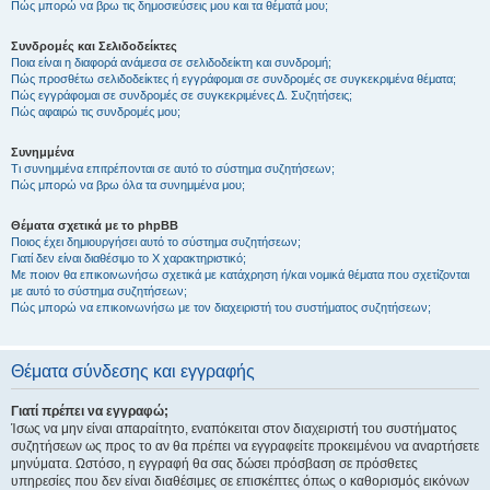
Πώς μπορώ να βρω τις δημοσιεύσεις μου και τα θέματά μου;
Συνδρομές και Σελιδοδείκτες
Ποια είναι η διαφορά ανάμεσα σε σελιδοδείκτη και συνδρομή;
Πώς προσθέτω σελιδοδείκτες ή εγγράφομαι σε συνδρομές σε συγκεκριμένα θέματα;
Πώς εγγράφομαι σε συνδρομές σε συγκεκριμένες Δ. Συζητήσεις;
Πώς αφαιρώ τις συνδρομές μου;
Συνημμένα
Τι συνημμένα επιτρέπονται σε αυτό το σύστημα συζητήσεων;
Πώς μπορώ να βρω όλα τα συνημμένα μου;
Θέματα σχετικά με το phpBB
Ποιος έχει δημιουργήσει αυτό το σύστημα συζητήσεων;
Γιατί δεν είναι διαθέσιμο το Χ χαρακτηριστικό;
Με ποιον θα επικοινωνήσω σχετικά με κατάχρηση ή/και νομικά θέματα που σχετίζονται
με αυτό το σύστημα συζητήσεων;
Πώς μπορώ να επικοινωνήσω με τον διαχειριστή του συστήματος συζητήσεων;
Θέματα σύνδεσης και εγγραφής
Γιατί πρέπει να εγγραφώ;
Ίσως να μην είναι απαραίτητο, εναπόκειται στον διαχειριστή του συστήματος
συζητήσεων ως προς το αν θα πρέπει να εγγραφείτε προκειμένου να αναρτήσετε
μηνύματα. Ωστόσο, η εγγραφή θα σας δώσει πρόσβαση σε πρόσθετες
υπηρεσίες που δεν είναι διαθέσιμες σε επισκέπτες όπως ο καθορισμός εικόνων