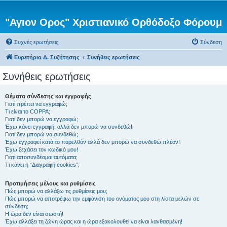
"Αγιον Ορος" Χριστιανικό Ορθόδοξο Φόρουμ
Συχνές ερωτήσεις
Σύνδεση
Ευρετήριο Δ. Συζήτησης
Συνήθεις ερωτήσεις
Συνήθεις ερωτήσεις
Θέματα σύνδεσης και εγγραφής
Γιατί πρέπει να εγγραφώ;
Τι είναι το COPPA;
Γιατί δεν μπορώ να εγγραφώ;
Έχω κάνει εγγραφή, αλλά δεν μπορώ να συνδεθώ!
Γιατί δεν μπορώ να συνδεθώ;
Έχω εγγραφεί κατά το παρελθόν αλλά δεν μπορώ να συνδεθώ πλέον!
Έχω ξεχάσει τον κωδικό μου!
Γιατί αποσυνδέομαι αυτόματα;
Τι κάνει η “Διαγραφή cookies”;
Προτιμήσεις μέλους και ρυθμίσεις
Πώς μπορώ να αλλάξω τις ρυθμίσεις μου;
Πώς μπορώ να αποτρέψω την εμφάνιση του ονόματος μου στη λίστα μελών σε
σύνδεση;
Η ώρα δεν είναι σωστή!
Έχω αλλάξει τη ζώνη ώρας και η ώρα εξακολουθεί να είναι λανθασμένη!