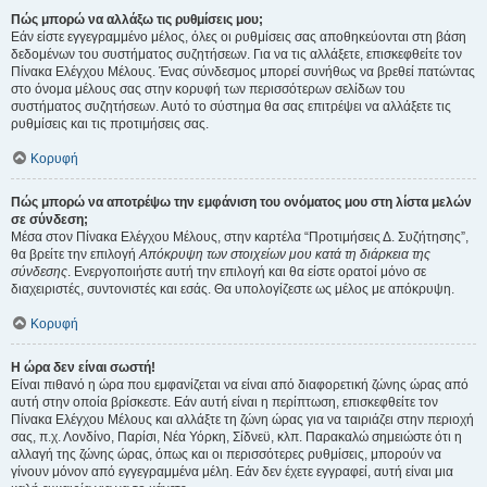
Πώς μπορώ να αλλάξω τις ρυθμίσεις μου;
Εάν είστε εγγεγραμμένο μέλος, όλες οι ρυθμίσεις σας αποθηκεύονται στη βάση
δεδομένων του συστήματος συζητήσεων. Για να τις αλλάξετε, επισκεφθείτε τον
Πίνακα Ελέγχου Μέλους. Ένας σύνδεσμος μπορεί συνήθως να βρεθεί πατώντας
στο όνομα μέλους σας στην κορυφή των περισσότερων σελίδων του
συστήματος συζητήσεων. Αυτό το σύστημα θα σας επιτρέψει να αλλάξετε τις
ρυθμίσεις και τις προτιμήσεις σας.
Κορυφή
Πώς μπορώ να αποτρέψω την εμφάνιση του ονόματος μου στη λίστα μελών
σε σύνδεση;
Μέσα στον Πίνακα Ελέγχου Μέλους, στην καρτέλα “Προτιμήσεις Δ. Συζήτησης”,
θα βρείτε την επιλογή
Απόκρυψη των στοιχείων μου κατά τη διάρκεια της
σύνδεσης
. Ενεργοποιήστε αυτή την επιλογή και θα είστε ορατοί μόνο σε
διαχειριστές, συντονιστές και εσάς. Θα υπολογίζεστε ως μέλος με απόκρυψη.
Κορυφή
Η ώρα δεν είναι σωστή!
Είναι πιθανό η ώρα που εμφανίζεται να είναι από διαφορετική ζώνης ώρας από
αυτή στην οποία βρίσκεστε. Εάν αυτή είναι η περίπτωση, επισκεφθείτε τον
Πίνακα Ελέγχου Μέλους και αλλάξτε τη ζώνη ώρας για να ταιριάζει στην περιοχή
σας, π.χ. Λονδίνο, Παρίσι, Νέα Υόρκη, Σίδνεϋ, κλπ. Παρακαλώ σημειώστε ότι η
αλλαγή της ζώνης ώρας, όπως και οι περισσότερες ρυθμίσεις, μπορούν να
γίνουν μόνον από εγγεγραμμένα μέλη. Εάν δεν έχετε εγγραφεί, αυτή είναι μια