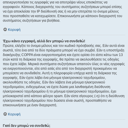
απενεργοποιήσει τις εγγραφές για να αποτρέψει νέους επισκέπτες να
εγγραφούν. Κάποιος διαχειριστής του συστήματος συζητήσεων μπορεί επίσης
να έχει αποκλείσει την IP διεύθυνσή σας ή να μην επιτρέπει το όνομα μέλους
που προσπαθείτε να καταχωρίσετε. Επικοινωνήστε με κάποιον διαχειριστή του
συστήματος συζητήσεων για βοήθεια.
Κορυφή
Έχω κάνει εγγραφή, αλλά δεν μπορώ να συνδεθώ!
Πρώτα, ελέγξτε το όνομα μέλους και τον κωδικό πρόσβασής σας. Εάν αυτά είναι
σωστά, τότε ένα από τα δύο πράγματα μπορεί να έχει συμβεί. Εάν η υποστήριξη
διακήρυξης COPPA είναι ενεργοποιημένη και έχετε ορίσει ότι είστε κάτω των 13
ετών κατά τη διάρκεια της εγγραφής, θα πρέπει να ακολουθήσετε τις οδηγίες
που έχετε λάβει. Μερικά συστήματα συζητήσεων απαιτούν όλες οι νέες εγγραφές
να ενεργοποιούνται, είτε από εσάς είτε από τον διαχειριστή προκειμένου να
μπορέσετε να συνδεθείτε. Αυτή η πληροφορία υπήρχε κατά τη διάρκεια της
εγγραφής. Εάν έχετε λάβει ένα μήνυμα ηλεκτρονικού ταχυδρομείου,
ακολουθήστε τις οδηγίες. Εάν δεν λάβετε ένα μήνυμα ηλεκτρονικού
ταχυδρομείου, ενδεχομένως να έχετε δώσει μια λανθασμένη διεύθυνση
ηλεκτρονικού ταχυδρομείου ή το μήνυμα ηλεκτρονικού ταχυδρομείου, έχει
μπλοκαριστεί από κάποιο φίλτρο spam. Εάν είστε σίγουρος (-η) ότι η διεύθυνση
ηλεκτρονικού ταχυδρομείου που δώσατε είναι σωστή, προσπαθήστε να
επικοινωνήσετε με έναν διαχειριστή.
Κορυφή
Γιατί δεν μπορώ να συνδεθώ;