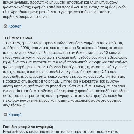
μελών (avatars), προσωπικά μηνύματα, αποστολή και λήψη μηνυμάτων
ηλεκτρονικού ταχυδρομείου από και προς άλλα μέλη, ένταξη σε ομάδα μελών,
κλπ. Χρειάζονται μόνο μερικά λεπτά για την εγγραφή σας οπότε σας
συμβουλεύουμε να το κάνετε.
Κορυφή
Τι είναι το COPPA;
Το COPPA, ή Προστασία Προσωπικών Δεδομένων Ανηλίκων στο Διαδίκτυο,
πράξη του 1998, είναι νόμος που απαιτεί από δικτυακούς τόπους οι οποίοι
μπορούν να συλλέγουν πληροφορίες από ανηλίκους κάτω των 13 ετών να
έχουν γραπτή γονική συναίνεση ή κάποια άλλη μέθοδο νομικής επιβεβαίωσης
κηδεμόνα, που να επιτρέπει τη συλλογή προσωπικών δεδομένων από ανήλικο
ηλικίας μικρότερης των 13. Εάν δεν είστε σίγουρος (-η) αν αυτό ισχύει για σας,
όπως κάποιος ο οποίος προσπαθεί να εγγραφεί ή στην ιστοσελίδα που
προσπαθείτε να εγγραφείτε, επικοινωνήστε με νομικό σύμβουλο για βοήθεια.
Παρακαλώ σημειώστε ότι το phpBB Limited και ο ιδιοκτήτης του εν λόγω
συστήματος συζητήσεων δεν μπορεί να δώσει νομική συμβουλή και δεν είναι
ένα σημείο επαφής για ενδοιασμούς νομικού χαρακτήρα οποιουδήποτε είδους,
εκτός από τις περιπτώσεις που περιγράφονται στην ερώτηση “Με ποιόν θα
επικοινωνήσω σχετικά με νομικά ή θέματα κατάχρησης πάνω στο σύστημα
συζητήσεων;”.
Κορυφή
Γιατί δεν μπορώ να εγγραφώ;
Είναι πιθανόν κάποιος διαχειριστής του συστήματος συζητήσεων να έχει