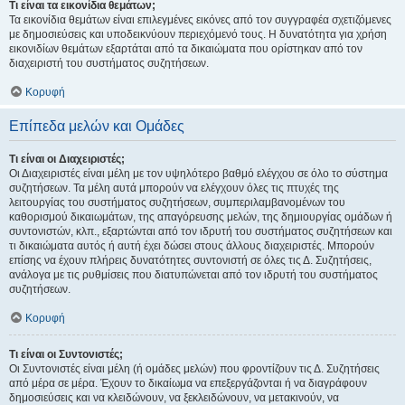
Τι είναι τα εικονίδια θεμάτων;
Τα εικονίδια θεμάτων είναι επιλεγμένες εικόνες από τον συγγραφέα σχετιζόμενες
με δημοσιεύσεις και υποδεικνύουν περιεχόμενό τους. Η δυνατότητα για χρήση
εικονιδίων θεμάτων εξαρτάται από τα δικαιώματα που ορίστηκαν από τον
διαχειριστή του συστήματος συζητήσεων.
Κορυφή
Επίπεδα μελών και Ομάδες
Τι είναι οι Διαχειριστές;
Οι Διαχειριστές είναι μέλη με τον υψηλότερο βαθμό ελέγχου σε όλο το σύστημα
συζητήσεων. Τα μέλη αυτά μπορούν να ελέγχουν όλες τις πτυχές της
λειτουργίας του συστήματος συζητήσεων, συμπεριλαμβανομένων του
καθορισμού δικαιωμάτων, της απαγόρευσης μελών, της δημιουργίας ομάδων ή
συντονιστών, κλπ., εξαρτώνται από τον ιδρυτή του συστήματος συζητήσεων και
τι δικαιώματα αυτός ή αυτή έχει δώσει στους άλλους διαχειριστές. Μπορούν
επίσης να έχουν πλήρεις δυνατότητες συντονιστή σε όλες τις Δ. Συζητήσεις,
ανάλογα με τις ρυθμίσεις που διατυπώνεται από τον ιδρυτή του συστήματος
συζητήσεων.
Κορυφή
Τι είναι οι Συντονιστές;
Οι Συντονιστές είναι μέλη (ή ομάδες μελών) που φροντίζουν τις Δ. Συζητήσεις
από μέρα σε μέρα. Έχουν το δικαίωμα να επεξεργάζονται ή να διαγράφουν
δημοσιεύσεις και να κλειδώνουν, να ξεκλειδώνουν, να μετακινούν, να