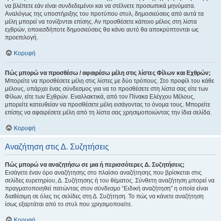
να βλέπετε εάν είναι συνδεδεμένοι και να στέλνετε προσωπικά μηνύματα.
Αναλόγως της υποστήριξης του προτύπου στυλ, δημοσιεύσεις από αυτά τα
μέλη μπορεί να τονίζονται επίσης. Αν προσθέσετε κάποιο μέλος στη λίστα
εχθρών, οποιεσδήποτε δημοσιεύσεις θα κάνει αυτό θα αποκρύπτονται ως
προεπιλογή.
Κορυφή
Πώς μπορώ να προσθέσω / αφαιρέσω μέλη στις λίστες Φίλων και Εχθρών;
Μπορείτε να προσθέσετε μέλη στις λίστες με δύο τρόπους. Στο προφίλ του κάθε
μέλους, υπάρχει ένας σύνδεσμος για να το προσθέσετε στη λίστα σας είτε των
Φίλων, είτε των Εχθρών. Εναλλακτικά, από τον Πίνακα Ελέγχου Μέλους,
μπορείτε κατευθείαν να προσθέσετε μέλη εισάγοντας το όνομα τους. Μπορείτε
επίσης να αφαιρέσετε μέλη από τη λίστα σας χρησιμοποιώντας την ίδια σελίδα.
Κορυφή
Αναζήτηση στις Δ. Συζητήσεις
Πώς μπορώ να αναζητήσω σε μια ή περισσότερες Δ. Συζητήσεις;
Εισάγετε έναν όρο αναζήτησης στο πλαίσιο αναζήτησης που βρίσκεται στις
σελίδες ευρετηρίου, Δ. Συζήτησης ή του θέματος. Σύνθετη αναζήτηση μπορεί να
πραγματοποιηθεί πατώντας στον σύνδεσμο “Ειδική αναζήτηση” η οποία είναι
διαθέσιμη σε όλες τις σελίδες στη Δ. Συζήτηση. Το πώς να κάνετε αναζήτηση
ίσως εξαρτάται από το στυλ που χρησιμοποιείτε.
Κορυφή