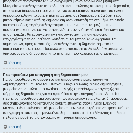
μπορείτε να επεξεργαστείτε ή να διαγράψετε μόνον τα δικά σας μηνύματα.
Μπορείτε να επεξεργαστείτε μια δημοσίευση πατώντας στο κουμπί επεξεργασίας
στη σχετική δημοσίευση, συχνά μόνο για περιορισμένο χρόνο αφότου έγινε η
δημοσίευση. Αν κάποιος έχει ήδη απαντήσει στη δημοσίευση, θα βρείτε ένα
μικρό κείμενο κάτω από τη δημοσίευση όταν επιστρέψετε στο θέμα, το οποίο
αναφέρει πόσες φορές επεξεργαστήκατε το μήνυμα αυτό, μαζί με την
ημερομηνία και την ώρα. Αυτό εμφανίζεται μόνον όταν κάποιος έχει κάνει μια
απάντηση. Δεν θα εμφανίζεται αν ένας συντονιστής ή διαχειριστής
επεξεργάστηκε τη δημοσίευση, ωστόσο αυτοί μπορούν να αφήσουν μια
σημείωση ως προς το γιατί έχουν επεξεργαστεί τη δημοσίευση κατά τη
διακριτική τους ευχέρεια. Παρακαλώ σημειώστε ότι απλά μέλη δεν μπορεί να
διαγράψουν μια δημοσίευση από τη στιγμή που κάποιος έχει απαντήσει.
Κορυφή
Πώς προσθέτω μια υπογραφή στη δημοσίευση μου;
Για να προσθέσετε υπογραφή σε μια δημοσίευση πρέπει πρώτα να
δημιουργήσετε μια μέσω του Πίνακα Ελέγχου Μέλους. Μόλις δημιουργηθεί,
μπορείτε να σημειώσετε το πλαίσιο επιλογής
Προσάρτηση υπογραφής
στη
φόρμα της δημοσίευσης για να προσθέσετε την υπογραφή σας. Μπορείτε
επίσης να προσθέσετε μια υπογραφή ως προεπιλογή για όλες τις δημοσιεύσεις
σας σημειώνοντας το κατάλληλο κουμπί επιλογής στον Πίνακα Ελέγχου
Μέλους. Εάν το κάνετε αυτό, μπορείτε και πάλι να αποτρέψετε να προστεθεί μια
υπογραφή σε κάποιες μεμονωμένες δημοσιεύσεις από-επιλέγοντας το πλαίσιο
επιλογής προσθήκης υπογραφής στη φόρμα δημοσίευσης.
Κορυφή