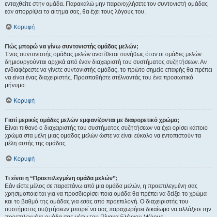
ενταχθείτε στην ομάδα. Παρακαλώ μην παρενοχλήσετε τον συντονιστή ομάδας
εάν απορρίψει το αίτημα σας, θα έχει τους λόγους του.
Κορυφή
Πώς μπορώ να γίνω συντονιστής ομάδας μελών;
Ένας συντονιστής ομάδας μελών ανατίθεται συνήθως όταν οι ομάδες μελών
δημιουργούνται αρχικά από έναν διαχειριστή του συστήματος συζητήσεων. Αν
ενδιαφέρεστε να γίνετε συντονιστής ομάδας, το πρώτο σημείο επαφής θα πρέπει
να είναι ένας διαχειριστής. Προσπαθήστε στέλνοντάς του ένα προσωπικό
μήνυμα.
Κορυφή
Γιατί μερικές ομάδες μελών εμφανίζονται με διαφορετικό χρώμα;
Είναι πιθανό ο διαχειριστής του συστήματος συζητήσεων να έχει ορίσει κάποιο
χρώμα στα μέλη μιας ομάδας μελών ώστε να είναι εύκολο να εντοπιστούν τα
μέλη αυτής της ομάδας.
Κορυφή
Τι είναι η “Προεπιλεγμένη ομάδα μελών”;
Εάν είστε μέλος σε παραπάνω από μια ομάδα μελών, η προεπιλεγμένη σας
χρησιμοποιείται για να προσδιορίσει ποια ομάδα θα πρέπει να δείξει το χρώμα
και το βαθμό της ομάδας για εσάς από προεπιλογή. Ο διαχειριστής του
συστήματος συζητήσεων μπορεί να σας παραχωρήσει δικαίωμα να αλλάξετε την