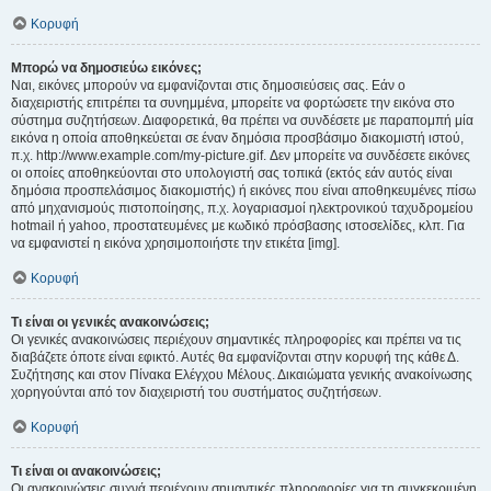
Κορυφή
Μπορώ να δημοσιεύω εικόνες;
Ναι, εικόνες μπορούν να εμφανίζονται στις δημοσιεύσεις σας. Εάν ο
διαχειριστής επιτρέπει τα συνημμένα, μπορείτε να φορτώσετε την εικόνα στο
σύστημα συζητήσεων. Διαφορετικά, θα πρέπει να συνδέσετε με παραπομπή μία
εικόνα η οποία αποθηκεύεται σε έναν δημόσια προσβάσιμο διακομιστή ιστού,
π.χ. http://www.example.com/my-picture.gif. Δεν μπορείτε να συνδέσετε εικόνες
οι οποίες αποθηκεύονται στο υπολογιστή σας τοπικά (εκτός εάν αυτός είναι
δημόσια προσπελάσιμος διακομιστής) ή εικόνες που είναι αποθηκευμένες πίσω
από μηχανισμούς πιστοποίησης, π.χ. λογαριασμοί ηλεκτρονικού ταχυδρομείου
hotmail ή yahoo, προστατευμένες με κωδικό πρόσβασης ιστοσελίδες, κλπ. Για
να εμφανιστεί η εικόνα χρησιμοποιήστε την ετικέτα [img].
Κορυφή
Τι είναι οι γενικές ανακοινώσεις;
Οι γενικές ανακοινώσεις περιέχουν σημαντικές πληροφορίες και πρέπει να τις
διαβάζετε όποτε είναι εφικτό. Αυτές θα εμφανίζονται στην κορυφή της κάθε Δ.
Συζήτησης και στον Πίνακα Ελέγχου Μέλους. Δικαιώματα γενικής ανακοίνωσης
χορηγούνται από τον διαχειριστή του συστήματος συζητήσεων.
Κορυφή
Τι είναι οι ανακοινώσεις;
Οι ανακοινώσεις συχνά περιέχουν σημαντικές πληροφορίες για τη συγκεκριμένη