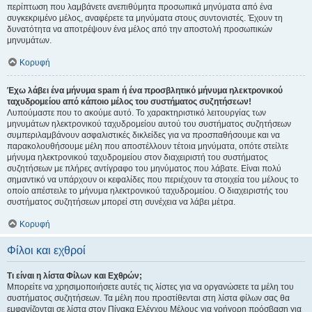
περίπτωση που λαμβάνετε ανεπιθύμητα προσωπικά μηνύματα από ένα
συγκεκριμένο μέλος, αναφέρετε τα μηνύματα στους συντονιστές. Έχουν τη
δυνατότητα να αποτρέψουν ένα μέλος από την αποστολή προσωπικών
μηνυμάτων.
Κορυφή
Έχω λάβει ένα μήνυμα spam ή ένα προσβλητικό μήνυμα ηλεκτρονικού
ταχυδρομείου από κάποιο μέλος του συστήματος συζητήσεων!
Λυπούμαστε που το ακούμε αυτό. Το χαρακτηριστικό λειτουργίας των
μηνυμάτων ηλεκτρονικού ταχυδρομείου αυτού του συστήματος συζητήσεων
συμπεριλαμβάνουν ασφαλιστικές δικλείδες για να προσπαθήσουμε και να
παρακολουθήσουμε μέλη που αποστέλλουν τέτοια μηνύματα, οπότε στείλτε
μήνυμα ηλεκτρονικού ταχυδρομείου στον διαχειριστή του συστήματος
συζητήσεων με πλήρες αντίγραφο του μηνύματος που λάβατε. Είναι πολύ
σημαντικό να υπάρχουν οι κεφαλίδες που περιέχουν τα στοιχεία του μέλους το
οποίο απέστειλε το μήνυμα ηλεκτρονικού ταχυδρομείου. Ο διαχειριστής του
συστήματος συζητήσεων μπορεί στη συνέχεια να λάβει μέτρα.
Κορυφή
Φίλοι και εχθροί
Τι είναι η λίστα Φίλων και Εχθρών;
Μπορείτε να χρησιμοποιήσετε αυτές τις λίστες για να οργανώσετε τα μέλη του
συστήματος συζητήσεων. Τα μέλη που προστίθενται στη λίστα φίλων σας θα
εμφανίζονται σε λίστα στον Πίνακα Ελέγχου Μέλους για γρήγορη πρόσβαση για