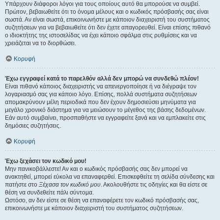
Υπάρχουν διάφοροι λόγοι για τους οποίους αυτό θα μπορούσε να συμβεί.
Πρώτον, βεβαιωθείτε ότι το όνομα μέλους και ο κωδικός πρόσβασής σας είναι
σωστά. Αν είναι σωστά, επικοινωνήστε με κάποιον διαχειριστή του συστήματος
συζητήσεων για να βεβαιωθείτε ότι δεν έχετε απαγορευθεί. Είναι επίσης πιθανό
ο ιδιοκτήτης της ιστοσελίδας να έχει κάποιο σφάλμα στις ρυθμίσεις και να
χρειάζεται να το διορθώσει.
Κορυφή
Έχω εγγραφεί κατά το παρελθόν αλλά δεν μπορώ να συνδεθώ πλέον!
Είναι πιθανό κάποιος διαχειριστής να απενεργοποίησε ή να διέγραψε τον
λογαριασμό σας για κάποιο λόγο. Επίσης, πολλά συστήματα συζητήσεων
απομακρύνουν μέλη περιοδικά που δεν έχουν δημοσιεύσει μηνύματα για
μεγάλο χρονικό διάστημα για να μειώσουν το μέγεθος της βάσης δεδομένων.
Εάν αυτό συμβαίνει, προσπαθήστε να εγγραφείτε ξανά και να εμπλακείτε στις
δημόσιες συζητήσεις.
Κορυφή
Έχω ξεχάσει τον κωδικό μου!
Μην πανικοβάλλεστε! Αν και ο κωδικός πρόσβασής σας δεν μπορεί να
ανακτηθεί, μπορεί εύκολα να επαναφερθεί. Επισκεφθείτε τη σελίδα σύνδεσης και
πατήστε στο
Ξέχασα τον κωδικό μου
. Ακολουθήστε τις οδηγίες και θα είστε σε
θέση να συνδεθείτε πάλι σύντομα.
Ωστόσο, αν δεν είστε σε θέση να επαναφέρετε τον κωδικό πρόσβασής σας,
επικοινωνήστε με κάποιον διαχειριστή του συστήματος συζητήσεων.