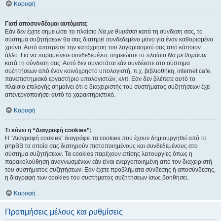
Κορυφή
Γιατί αποσυνδέομαι αυτόματα;
Εάν δεν έχετε σημειώσει το πλαίσιο
Να με θυμάσαι
κατά τη σύνδεση σας, το
σύστημα συζητήσεων θα σας διατηρεί συνδεδεμένο μόνο για έναν καθορισμένο
χρόνο. Αυτό αποτρέπει την κατάχρηση του λογαριασμού σας από κάποιον
άλλο. Για να παραμείνετε συνδεδεμένοι, σημειώστε το πλαίσιο
Να με θυμάσαι
κατά τη σύνδεση σας. Αυτό δεν συνιστάται εάν συνδέεστε στο σύστημα
συζητήσεων από έναν κοινόχρηστο υπολογιστή, π.χ. βιβλιοθήκη, internet cafe,
πανεπιστημιακό εργαστήριο υπολογιστών, κλπ. Εάν δεν βλέπετε αυτό το
πλαίσιο επιλογής σημαίνει ότι ο διαχειριστής του συστήματος συζητήσεων έχει
απενεργοποιήσει αυτό το χαρακτηριστικό.
Κορυφή
Τι κάνει η “Διαγραφή cookies”;
Η “Διαγραφή cookies” διαγράφει τα cookies που έχουν δημιουργηθεί από το
phpBB τα οποία σας διατηρούν πιστοποιημένους και συνδεδεμένους στο
σύστημα συζητήσεων. Τα cookies παρέχουν επίσης λειτουργίες όπως η
παρακολούθηση αναγνωσμένων εάν είναι ενεργοποιημένη από τον διαχειριστή
του συστήματος συζητήσεων. Εάν έχετε προβλήματα σύνδεσης ή αποσύνδεσης,
η διαγραφή των cookies του συστήματος συζητήσεων ίσως βοηθήσει.
Κορυφή
Προτιμήσεις μέλους και ρυθμίσεις