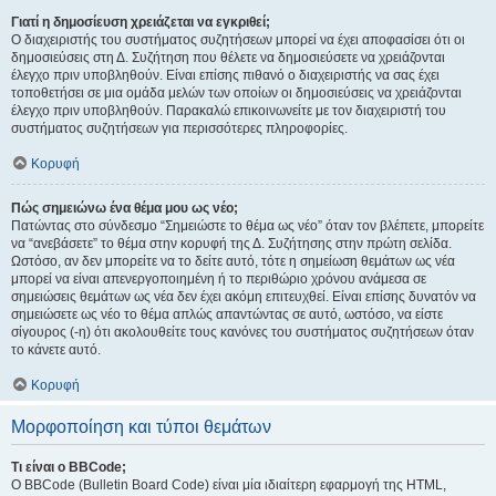
Γιατί η δημοσίευση χρειάζεται να εγκριθεί;
Ο διαχειριστής του συστήματος συζητήσεων μπορεί να έχει αποφασίσει ότι οι
δημοσιεύσεις στη Δ. Συζήτηση που θέλετε να δημοσιεύσετε να χρειάζονται
έλεγχο πριν υποβληθούν. Είναι επίσης πιθανό ο διαχειριστής να σας έχει
τοποθετήσει σε μια ομάδα μελών των οποίων οι δημοσιεύσεις να χρειάζονται
έλεγχο πριν υποβληθούν. Παρακαλώ επικοινωνείτε με τον διαχειριστή του
συστήματος συζητήσεων για περισσότερες πληροφορίες.
Κορυφή
Πώς σημειώνω ένα θέμα μου ως νέο;
Πατώντας στο σύνδεσμο “Σημειώστε το θέμα ως νέο” όταν τον βλέπετε, μπορείτε
να “ανεβάσετε” το θέμα στην κορυφή της Δ. Συζήτησης στην πρώτη σελίδα.
Ωστόσο, αν δεν μπορείτε να το δείτε αυτό, τότε η σημείωση θεμάτων ως νέα
μπορεί να είναι απενεργοποιημένη ή το περιθώριο χρόνου ανάμεσα σε
σημειώσεις θεμάτων ως νέα δεν έχει ακόμη επιτευχθεί. Είναι επίσης δυνατόν να
σημειώσετε ως νέο το θέμα απλώς απαντώντας σε αυτό, ωστόσο, να είστε
σίγουρος (-η) ότι ακολουθείτε τους κανόνες του συστήματος συζητήσεων όταν
το κάνετε αυτό.
Κορυφή
Μορφοποίηση και τύποι θεμάτων
Τι είναι ο BBCode;
Ο BBCode (Bulletin Board Code) είναι μία ιδιαίτερη εφαρμογή της HTML,