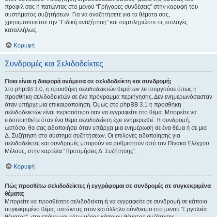
προφίλ σας ή πατώντας στο μενού “Γρήγορες συνδέσεις” στην κορυφή του
συστήματος συζητήσεων. Για να αναζητήσετε για τα θέματα σας,
χρησιμοποιείστε την “Ειδική αναζήτηση” και συμπληρώστε τις επιλογές
καταλλήλως.
Κορυφή
Συνδρομές και Σελιδοδείκτες
Ποια είναι η διαφορά ανάμεσα σε σελιδοδείκτη και συνδρομή;
Στο phpBB 3.0, η προσθήκη σελιδοδεικτών θεμάτων λειτουργούσε όπως η
προσθήκη σελιδοδεικτών σε ένα πρόγραμμα περιήγησης. Δεν ενημερωνόσασταν
όταν υπήρχε μια επικαιροποίηση. Όμως στο phpBB 3.1 η προσθήκη
σελιδοδεικτών είναι περισσότερο σαν να εγγραφείτε στο θέμα. Μπορείτε να
ειδοποιηθείτε όταν ένα θέμα σελιδοδείκτη έχει ενημερωθεί. Η συνδρομή,
ωστόσο, θα σας ειδοποιήσει όταν υπάρχει μια ενημέρωση σε ένα θέμα ή σε μια
Δ. Συζήτηση στο σύστημα συζητήσεων. Οι επιλογές ειδοποίησης για
σελιδοδείκτες και συνδρομές μπορούν να ρυθμιστούν από τον Πίνακα Ελέγχου
Μέλους, στην καρτέλα “Προτιμήσεις Δ. Συζήτησης”.
Κορυφή
Πώς προσθέτω σελιδοδείκτες ή εγγράφομαι σε συνδρομές σε συγκεκριμένα
θέματα;
Μπορείτε να προσθέσετε σελιδοδείκτη ή να εγγραφείτε σε συνδρομή σε κάποιο
συγκεκριμένο θέμα, πατώντας στον κατάλληλο σύνδεσμο στο μενού "Εργαλεία