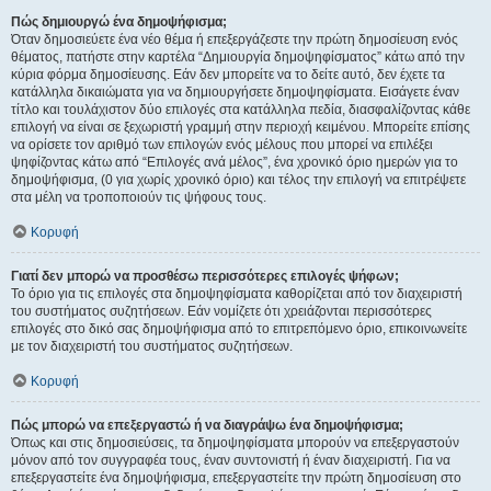
Πώς δημιουργώ ένα δημοψήφισμα;
Όταν δημοσιεύετε ένα νέο θέμα ή επεξεργάζεστε την πρώτη δημοσίευση ενός
θέματος, πατήστε στην καρτέλα “Δημιουργία δημοψηφίσματος” κάτω από την
κύρια φόρμα δημοσίευσης. Εάν δεν μπορείτε να το δείτε αυτό, δεν έχετε τα
κατάλληλα δικαιώματα για να δημιουργήσετε δημοψηφίσματα. Εισάγετε έναν
τίτλο και τουλάχιστον δύο επιλογές στα κατάλληλα πεδία, διασφαλίζοντας κάθε
επιλογή να είναι σε ξεχωριστή γραμμή στην περιοχή κειμένου. Μπορείτε επίσης
να ορίσετε τον αριθμό των επιλογών ενός μέλους που μπορεί να επιλέξει
ψηφίζοντας κάτω από “Επιλογές ανά μέλος”, ένα χρονικό όριο ημερών για το
δημοψήφισμα, (0 για χωρίς χρονικό όριο) και τέλος την επιλογή να επιτρέψετε
στα μέλη να τροποποιούν τις ψήφους τους.
Κορυφή
Γιατί δεν μπορώ να προσθέσω περισσότερες επιλογές ψήφων;
Το όριο για τις επιλογές στα δημοψηφίσματα καθορίζεται από τον διαχειριστή
του συστήματος συζητήσεων. Εάν νομίζετε ότι χρειάζονται περισσότερες
επιλογές στο δικό σας δημοψήφισμα από το επιτρεπόμενο όριο, επικοινωνείτε
με τον διαχειριστή του συστήματος συζητήσεων.
Κορυφή
Πώς μπορώ να επεξεργαστώ ή να διαγράψω ένα δημοψήφισμα;
Όπως και στις δημοσιεύσεις, τα δημοψηφίσματα μπορούν να επεξεργαστούν
μόνον από τον συγγραφέα τους, έναν συντονιστή ή έναν διαχειριστή. Για να
επεξεργαστείτε ένα δημοψήφισμα, επεξεργαστείτε την πρώτη δημοσίευση στο