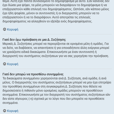
θέμα. Αυτή έχει πάντα συνδεδεμένο το δημοψήφισμα με αυτό. Εάν κανένας δεν
έχει δώσει μια ψήφο, τα μέλη μπορούν να διαγράψουν το δημοψήφισμα ή να
επεξεργαστούν κάθε επιλογή του δημοψηφίσματος. Ωστόσο, εάν κάποιο μέλος
έχει ήδη ψηφίσει, μόνον οι συντονιστές ή οι διαχειριστές μπορούν να το
επεξεργαστούν ή να το διαγράψουν. Αυτό αποτρέπει τις επιλογές
δημοψηφίσματος να αλλαχθούν εν εξελίξει ενός δημοψηφίσματος.
Κορυφή
Γιατί δεν έχω πρόσβαση σε μια Δ. Συζήτηση;
Μερικές Δ. Συζητήσεις μπορεί να περιορίζονται σε ορισμένα μέλη ή ομάδες. Για
να δείτε, να διαβάσετε, να απαντήσετε ή για οποιαδήποτε άλλη ενέργεια μπορεί
να χρειάζεστε ειδικά δικαιώματα. Επικοινωνήστε με έναν συντονιστή ή
διαχειριστή του συστήματος συζητήσεων για να σας χορηγήσει την πρόσβαση.
Κορυφή
Γιατί δεν μπορώ να προσθέσω συνημμένα;
Τα δικαιώματα συνημμένου χορηγούνται ανά Δ. Συζήτηση, ανά ομάδα, ή ανά
μέλος. Ο διαχειριστής του συστήματος συζητήσεων μπορεί να μην έχει επιτρέψει
την προσθήκη συνημμένων στη συγκεκριμένη Δ. Συζήτηση που θέλετε να
δημοσιεύσετε ή πιθανόν μόνο ορισμένες ομάδες μπορούν να προσθέτουν
συνημμένα. Επικοινωνήστε με τον διαχειριστή του συστήματος συζητήσεων εάν
δεν είστε σίγουρος (-η) σχετικά με το λόγο που δεν μπορείτε να προσθέσετε
συνημμένα.
Κορυφή