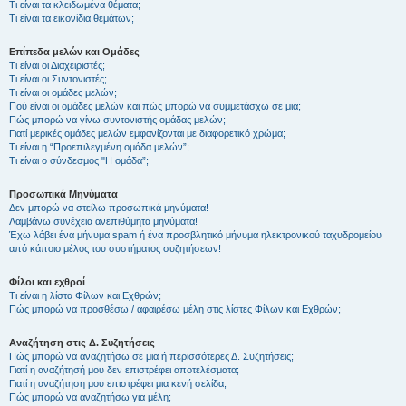
Τι είναι τα κλειδωμένα θέματα;
Τι είναι τα εικονίδια θεμάτων;
Επίπεδα μελών και Ομάδες
Τι είναι οι Διαχειριστές;
Τι είναι οι Συντονιστές;
Τι είναι οι ομάδες μελών;
Πού είναι οι ομάδες μελών και πώς μπορώ να συμμετάσχω σε μια;
Πώς μπορώ να γίνω συντονιστής ομάδας μελών;
Γιατί μερικές ομάδες μελών εμφανίζονται με διαφορετικό χρώμα;
Τι είναι η “Προεπιλεγμένη ομάδα μελών”;
Τι είναι ο σύνδεσμος "Η ομάδα”;
Προσωπικά Μηνύματα
Δεν μπορώ να στείλω προσωπικά μηνύματα!
Λαμβάνω συνέχεια ανεπιθύμητα μηνύματα!
Έχω λάβει ένα μήνυμα spam ή ένα προσβλητικό μήνυμα ηλεκτρονικού ταχυδρομείου
από κάποιο μέλος του συστήματος συζητήσεων!
Φίλοι και εχθροί
Τι είναι η λίστα Φίλων και Εχθρών;
Πώς μπορώ να προσθέσω / αφαιρέσω μέλη στις λίστες Φίλων και Εχθρών;
Αναζήτηση στις Δ. Συζητήσεις
Πώς μπορώ να αναζητήσω σε μια ή περισσότερες Δ. Συζητήσεις;
Γιατί η αναζήτησή μου δεν επιστρέφει αποτελέσματα;
Γιατί η αναζήτηση μου επιστρέφει μια κενή σελίδα;
Πώς μπορώ να αναζητήσω για μέλη;