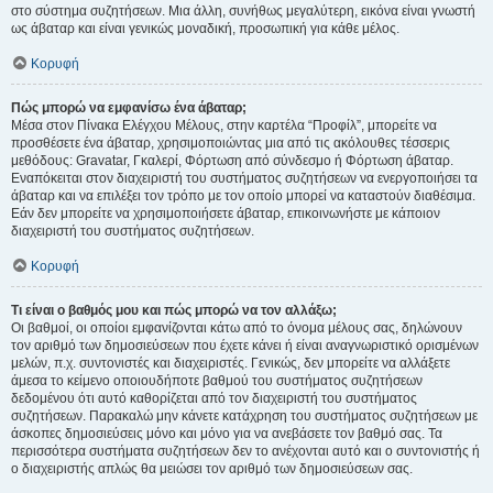
στο σύστημα συζητήσεων. Μια άλλη, συνήθως μεγαλύτερη, εικόνα είναι γνωστή
ως άβαταρ και είναι γενικώς μοναδική, προσωπική για κάθε μέλος.
Κορυφή
Πώς μπορώ να εμφανίσω ένα άβαταρ;
Μέσα στον Πίνακα Ελέγχου Μέλους, στην καρτέλα “Προφίλ”, μπορείτε να
προσθέσετε ένα άβαταρ, χρησιμοποιώντας μια από τις ακόλουθες τέσσερις
μεθόδους: Gravatar, Γκαλερί, Φόρτωση από σύνδεσμο ή Φόρτωση άβαταρ.
Εναπόκειται στον διαχειριστή του συστήματος συζητήσεων να ενεργοποιήσει τα
άβαταρ και να επιλέξει τον τρόπο με τον οποίο μπορεί να καταστούν διαθέσιμα.
Εάν δεν μπορείτε να χρησιμοποιήσετε άβαταρ, επικοινωνήστε με κάποιον
διαχειριστή του συστήματος συζητήσεων.
Κορυφή
Τι είναι ο βαθμός μου και πώς μπορώ να τον αλλάξω;
Οι βαθμοί, οι οποίοι εμφανίζονται κάτω από το όνομα μέλους σας, δηλώνουν
τον αριθμό των δημοσιεύσεων που έχετε κάνει ή είναι αναγνωριστικό ορισμένων
μελών, π.χ. συντονιστές και διαχειριστές. Γενικώς, δεν μπορείτε να αλλάξετε
άμεσα το κείμενο οποιουδήποτε βαθμού του συστήματος συζητήσεων
δεδομένου ότι αυτό καθορίζεται από τον διαχειριστή του συστήματος
συζητήσεων. Παρακαλώ μην κάνετε κατάχρηση του συστήματος συζητήσεων με
άσκοπες δημοσιεύσεις μόνο και μόνο για να ανεβάσετε τον βαθμό σας. Τα
περισσότερα συστήματα συζητήσεων δεν το ανέχονται αυτό και ο συντονιστής ή
ο διαχειριστής απλώς θα μειώσει τον αριθμό των δημοσιεύσεων σας.