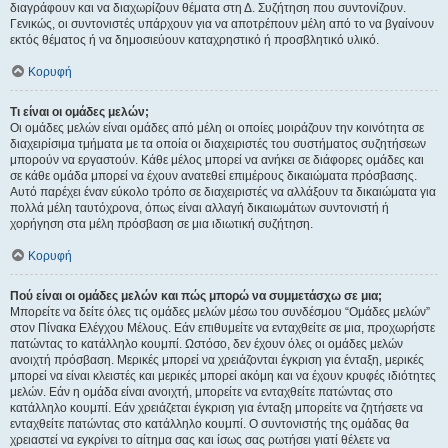
διαγράφουν και να διαχωρίζουν θέματα στη Δ. Συζήτηση που συντονίζουν.
Γενικώς, οι συντονιστές υπάρχουν για να αποτρέπουν μέλη από το να βγαίνουν
εκτός θέματος ή να δημοσιεύουν καταχρηστικό ή προσβλητικό υλικό.
Κορυφή
Τι είναι οι ομάδες μελών;
Οι ομάδες μελών είναι ομάδες από μέλη οι οποίες μοιράζουν την κοινότητα σε
διαχειρίσιμα τμήματα με τα οποία οι διαχειριστές του συστήματος συζητήσεων
μπορούν να εργαστούν. Κάθε μέλος μπορεί να ανήκει σε διάφορες ομάδες και
σε κάθε ομάδα μπορεί να έχουν ανατεθεί επιμέρους δικαιώματα πρόσβασης.
Αυτό παρέχει έναν εύκολο τρόπο σε διαχειριστές να αλλάξουν τα δικαιώματα για
πολλά μέλη ταυτόχρονα, όπως είναι αλλαγή δικαιωμάτων συντονιστή ή
χορήγηση στα μέλη πρόσβαση σε μια ιδιωτική συζήτηση.
Κορυφή
Πού είναι οι ομάδες μελών και πώς μπορώ να συμμετάσχω σε μια;
Μπορείτε να δείτε όλες τις ομάδες μελών μέσω του συνδέσμου “Ομάδες μελών”
στον Πίνακα Ελέγχου Μέλους. Εάν επιθυμείτε να ενταχθείτε σε μια, προχωρήστε
πατώντας το κατάλληλο κουμπί. Ωστόσο, δεν έχουν όλες οι ομάδες μελών
ανοιχτή πρόσβαση. Μερικές μπορεί να χρειάζονται έγκριση για ένταξη, μερικές
μπορεί να είναι κλειστές και μερικές μπορεί ακόμη και να έχουν κρυφές ιδιότητες
μελών. Εάν η ομάδα είναι ανοιχτή, μπορείτε να ενταχθείτε πατώντας στο
κατάλληλο κουμπί. Εάν χρειάζεται έγκριση για ένταξη μπορείτε να ζητήσετε να
ενταχθείτε πατώντας στο κατάλληλο κουμπί. Ο συντονιστής της ομάδας θα
χρειαστεί να εγκρίνει το αίτημα σας και ίσως σας ρωτήσει γιατί θέλετε να