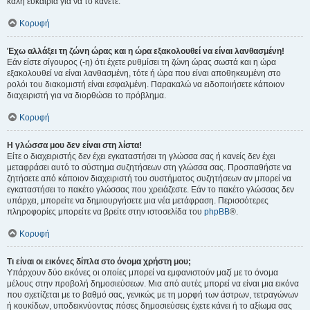
καλή ευκαιρία για να το κάνετε.
Κορυφή
Έχω αλλάξει τη ζώνη ώρας και η ώρα εξακολουθεί να είναι λανθασμένη!
Εάν είστε σίγουρος (-η) ότι έχετε ρυθμίσει τη ζώνη ώρας σωστά και η ώρα
εξακολουθεί να είναι λανθασμένη, τότε ή ώρα που είναι αποθηκευμένη στο
ρολόι του διακομιστή είναι εσφαλμένη. Παρακαλώ να ειδοποιήσετε κάποιον
διαχειριστή για να διορθώσει το πρόβλημα.
Κορυφή
Η γλώσσα μου δεν είναι στη λίστα!
Είτε ο διαχειριστής δεν έχει εγκαταστήσει τη γλώσσα σας ή κανείς δεν έχει
μεταφράσει αυτό το σύστημα συζητήσεων στη γλώσσα σας. Προσπαθήστε να
ζητήσετε από κάποιον διαχειριστή του συστήματος συζητήσεων αν μπορεί να
εγκαταστήσει το πακέτο γλώσσας που χρειάζεστε. Εάν το πακέτο γλώσσας δεν
υπάρχει, μπορείτε να δημιουργήσετε μια νέα μετάφραση. Περισσότερες
πληροφορίες μπορείτε να βρείτε στην ιστοσελίδα του
phpBB
®.
Κορυφή
Τι είναι οι εικόνες δίπλα στο όνομα χρήστη μου;
Υπάρχουν δύο εικόνες οι οποίες μπορεί να εμφανιστούν μαζί με το όνομα
μέλους στην προβολή δημοσιεύσεων. Μια από αυτές μπορεί να είναι μια εικόνα
που σχετίζεται με το βαθμό σας, γενικώς με τη μορφή των άστρων, τετραγώνων
ή κουκίδων, υποδεικνύοντας πόσες δημοσιεύσεις έχετε κάνει ή το αξίωμα σας