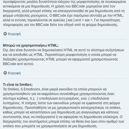
προσφέροντας μεγάλη δυνατότητα ελέγχου της μορφοποίησης σε συγκεκριμένα
αντικείμενα σε μια δημοσίευση. Η χρήση του BBCode χορηγείται από τον
διαχειριστή, αλλά μπορεί επίσης να απενεργοποιηθεί σε μια δημοσίευση από τη
φόρμα υποβολής μηνύματος. Ο BBCode έχει παρόμοια σύνταξη με την HTML,
αλλά οι εντολές περικλείονται σε αγκύλες [ και ] αντί < και >. Για περισσότερες
πληροφορίες για τον BBCode δείτε τον οδηγό από τη φόρμα δημοσίευσης.
Κορυφή
Μπορώ να χρησιμοποιήσω HTML;
Όχι. Δεν είναι δυνατόν να δημοσιεύσετε HTML σε αυτό το σύστημα συζητήσεων
και να αποδοθεί ως HTML. Περισσότερη μορφοποίηση η οποία μπορεί να
διεξαχθεί χρησιμοποιώντας HTML μπορεί να εφαρμοστεί χρησιμοποιώντας
BBCode αντί αυτού.
Κορυφή
Τι είναι τα Smilies;
Τα Smilies, ή Emoticons, είναι μικρά εικονίδια τα οποία μπορούν να
χρησιμοποιηθούν για να εκφράσουν συναίσθημα χρησιμοποιώντας έναν
σύντομο κώδικα, π.χ. :) υποδηλώνει ευτυχισμένος, ενώ :( υποδηλώνει
λυπημένος. Η πλήρης λίστα των εικονιδίων μπορεί να εμφανιστεί στη φόρμα
δημοσίευσης. Προσπαθήστε να μη χρησιμοποιείτε καταχρηστικώς τα smilies,
καθώς μπορεί να καταστήσουν μια δημοσίευση μη αναγνώσιμη και κάποιος
συντονιστής ίσως να επεξεργαστεί ή να αφαιρέσει τη δημοσίευση ολόκληρη. Ο
διαχειριστής του συστήματος μπορεί επίσης να θέσει ένα όριο στον αριθμό των
smilies που μπορείτε να χρησιμοποιήσετε σε μια δημοσίευση.