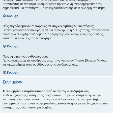
θέματος", στο επάνω και κάτω μέρος κάποιου θέματος συζήτησης.
Απαντώντας σε ένα θέμα με σημειωμένη την επιλογή “Να ενημερωθώ όταν
δημοσιευθεί μια απάντηση”, θα να εγγραφείτε επίσης σε συνδρομή στο θέμα.
Κορυφή
Πώς εγγράφομαι σε συνδρομές σε συγκεκριμένες Δ. Συζητήσεις;
Για να εγγραφείτε σε συνδρομή σε μια συγκεκριμένη Δ. Συζήτηση, πατήστε στον
σύνδεσμο “Έναρξη συνδρομής Δ. Συζήτησης”, στο κάτω μέρος της σελίδας,
κατά την είσοδό σας στη Δ. Συζήτηση.
Κορυφή
Πώς αφαιρώ τις συνδρομές μου;
Για να αφαιρέσετε τις συνδρομές σας, πηγαίνετε στον Πίνακα Ελέγχου Μέλους
και ακολουθήστε τους συνδέσμους στις συνδρομές σας.
Κορυφή
Συνημμένα
Τι συνημμένα επιτρέπονται σε αυτό το σύστημα συζητήσεων;
Κάθε διαχειριστής συστήματος συζητήσεων μπορεί να επιτρέπει ή να μην
επιτρέπει ορισμένους τύπους συνημμένων. Εάν δεν είστε σίγουρος (-η) τι
συνημμένα επιτρέπονται να φορτωθούν, επικοινωνήστε με τον διαχειριστή του
συστήματος συζητήσεων για βοήθεια.