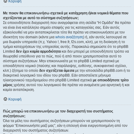
Κορυφή
Με ποιον θα επικοινωνήσω σχετικά με κατάχρηση ή/και νομικά θέματα που
σχετίζονται με αυτό το σύστημα συζητήσεων;
Σε οποιονδήποτε διαχειριστή που αναγράφεται στη σελίδα “Η Ομάδα” θα πρέπει
να είναι ένα κατάλληλο σημείο επαφής για τις καταγγελίες σας. Εάν αυτός
εξακολουθεί να μην ανταποκρίνεται τότε θα πρέπει να επικοινωνήσετε με τον
ιδιοκτήτη του domain (κάντε μια
whois αναζήτηση
) ή, εάν αυτός λειτουργεί σε
μια δωρεάν υπηρεσία (π.χ. Yahoo !, free.fr, f2s.com, κλπ), με τη διοίκηση ή το
τμήμα καταχρήσεων της υπηρεσίας αυτής. Παρακαλώ σημειώστε ότι το phpBB
Limited
δεν έχει καμία αρμοδιότητα
και δεν μπορεί με οποιονδήποτε τρόπο να
θεωρηθεί υπεύθυνο για το πώς, πού ή από ποιον χρησιμοποιείται αυτό το
σύστημα συζητήσεων. Μην επικοινωνείτε με το phpBB Limited σχετικά με
οποιαδήποτε νομικό (παύσης και παράλειψης, ευθύνης, συκοφαντικό σχόλιο,
κλπ.) ζήτημα το οποίο
δεν σχετίζεται άμεσα
με την ιστοσελίδα phpBB.com ή το
διακριτικό λογισμικό του ιδίου του phpBB. Εάν αποστείλετε μήνυμα
ηλεκτρονικού ταχυδρομείου στο phpBB Limited σχετικά
με οποιοδήποτε τρίτο
μέρος
χρήσης αυτού του λογισμικού θα πρέπει να αναμένετε μια αρνητική ή και
καμία ανταπόκριση.
Κορυφή
Πώς μπορώ να επικοινωνήσω με τον διαχειριστή του συστήματος
συζητήσεων;
Όλα τα μέλη του συστήματος συζητήσεων μπορούν να χρησιμοποιούν τη
φόρμα “Επικοινωνήστε μαζί μας”, εάν η επιλογή είναι ενεργοποιημένη από τον
διαχειριστή του συστήματος συζητήσεων.