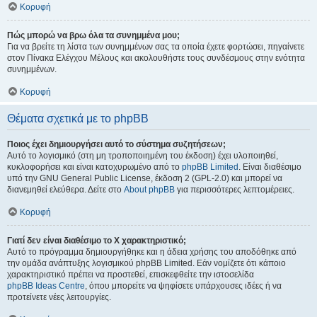
Κορυφή
Πώς μπορώ να βρω όλα τα συνημμένα μου;
Για να βρείτε τη λίστα των συνημμένων σας τα οποία έχετε φορτώσει, πηγαίνετε
στον Πίνακα Ελέγχου Μέλους και ακολουθήστε τους συνδέσμους στην ενότητα
συνημμένων.
Κορυφή
Θέματα σχετικά με το phpBB
Ποιος έχει δημιουργήσει αυτό το σύστημα συζητήσεων;
Αυτό το λογισμικό (στη μη τροποποιημένη του έκδοση) έχει υλοποιηθεί,
κυκλοφορήσει και είναι κατοχυρωμένο από το
phpBB Limited
. Είναι διαθέσιμο
υπό την GNU General Public License, έκδοση 2 (GPL-2.0) και μπορεί να
διανεμηθεί ελεύθερα. Δείτε στο
About phpBB
για περισσότερες λεπτομέρειες.
Κορυφή
Γιατί δεν είναι διαθέσιμο το Χ χαρακτηριστικό;
Αυτό το πρόγραμμα δημιουργήθηκε και η άδεια χρήσης του αποδόθηκε από
την ομάδα ανάπτυξης λογισμικού phpBB Limited. Εάν νομίζετε ότι κάποιο
χαρακτηριστικό πρέπει να προστεθεί, επισκεφθείτε την ιστοσελίδα
phpBB Ideas Centre
, όπου μπορείτε να ψηφίσετε υπάρχουσες ιδέες ή να
προτείνετε νέες λειτουργίες.