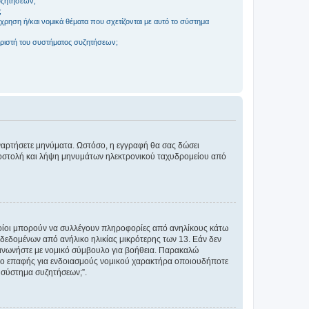
συζητήσεων;
;
ρηση ή/και νομικά θέματα που σχετίζονται με αυτό το σύστημα
ριστή του συστήματος συζητήσεων;
αναρτήσετε μηνύματα. Ωστόσο, η εγγραφή θα σας δώσει
αποστολή και λήψη μηνυμάτων ηλεκτρονικού ταχυδρομείου από
ποίοι μπορούν να συλλέγουν πληροφορίες από ανηλίκους κάτω
δεδομένων από ανήλικο ηλικίας μικρότερης των 13. Εάν δεν
ικοινωνήστε με νομικό σύμβουλο για βοήθεια. Παρακαλώ
μείο επαφής για ενδοιασμούς νομικού χαρακτήρα οποιουδήποτε
 σύστημα συζητήσεων;”.