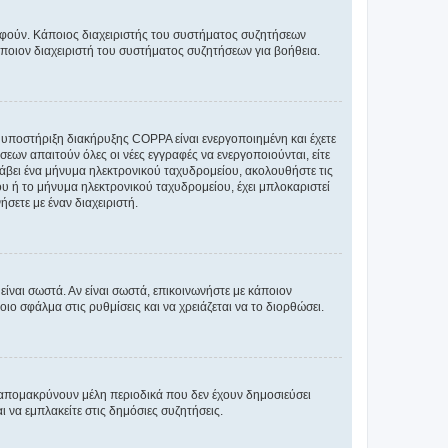
ραφούν. Κάποιος διαχειριστής του συστήματος συζητήσεων
άποιον διαχειριστή του συστήματος συζητήσεων για βοήθεια.
η υποστήριξη διακήρυξης COPPA είναι ενεργοποιημένη και έχετε
σεων απαιτούν όλες οι νέες εγγραφές να ενεργοποιούνται, είτε
 λάβει ένα μήνυμα ηλεκτρονικού ταχυδρομείου, ακολουθήστε τις
υ ή το μήνυμα ηλεκτρονικού ταχυδρομείου, έχει μπλοκαριστεί
σετε με έναν διαχειριστή.
ίναι σωστά. Αν είναι σωστά, επικοινωνήστε με κάποιον
οιο σφάλμα στις ρυθμίσεις και να χρειάζεται να το διορθώσει.
 απομακρύνουν μέλη περιοδικά που δεν έχουν δημοσιεύσει
 να εμπλακείτε στις δημόσιες συζητήσεις.