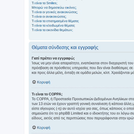
Τι είναι τα Smilies;
Μπορώ να δημοσιεύω εικόνες;
Τι είναι οι γενικές ανακοινώσεις;
Τι είναι οι ανακοινώσεις;
Τι είναι τα επισημασμένα θέματα;
Τι είναι τα κλειδωμένα θέματα;
Τι είναι τα εικονίδια θεμάτων;
Θέματα σύνδεσης και εγγραφής
Γιατί πρέπει να εγγραφώ;
Ίσως να μην είναι απαραίτητο, εναπόκειται στον διαχειριστή 
πρόσβαση σε πρόσθετες υπηρεσίες που δεν είναι διαθέσιμες σ
και προς άλλα μέλη, ένταξη σε ομάδα μελών, κλπ. Χρειάζονται 
Κορυφή
Τι είναι το COPPA;
Το COPPA, ή Προστασία Προσωπικών Δεδομένων Ανηλίκων στο Δ
των 13 ετών να έχουν γραπτή γονική συναίνεση ή κάποια άλλη 
είστε σίγουρος (-η) αν αυτό ισχύει για σας, όπως κάποιος ο ο
σημειώστε ότι το phpBB Limited και ο ιδιοκτήτης του εν λόγω
είδους, εκτός από τις περιπτώσεις που περιγράφονται στην ερ
Κορυφή