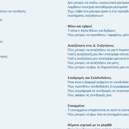
Δεν μπορώ να στείλω προσωπικά μηνύματ
Λαμβάνω συνέχεια ανεπιθύμητα μηνύματα!
μελών σε σύνδεση;
Έχω λάβει ένα μήνυμα spam ή ένα προσβλη
συστήματος συζητήσεων!
η!
Φίλοι και εχθροί
Τι είναι η λίστα Φίλων και Εχθρών;
Πώς μπορώ να προσθέσω / αφαιρέσω μέλη 
θώ;
Αναζήτηση στις Δ. Συζητήσεις
Πώς μπορώ να αναζητήσω σε μια ή περισσό
Γιατί η αναζήτησή μου δεν επιστρέφει αποτ
τηση;
Γιατί η αναζήτηση μου επιστρέφει μια κενή σ
Πώς μπορώ να αναζητήσω για μέλη;
Πώς μπορώ να βρω τις δημοσιεύσεις μου και
Συνδρομές και Σελιδοδείκτες
Ποια είναι η διαφορά ανάμεσα σε σελιδοδείκ
Πώς προσθέτω σελιδοδείκτες ή εγγράφομαι
Πώς εγγράφομαι σε συνδρομές σε συγκεκριμ
Πώς αφαιρώ τις συνδρομές μου;
Συνημμένα
Τι συνημμένα επιτρέπονται σε αυτό το σύσ
Πώς μπορώ να βρω όλα τα συνημμένα μου
Θέματα σχετικά με το phpBB