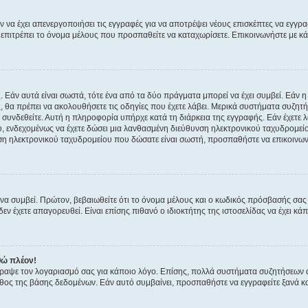
ν να έχει απενεργοποιήσει τις εγγραφές για να αποτρέψει νέους επισκέπτες να εγγ
ην επιτρέπει το όνομα μέλους που προσπαθείτε να καταχωρίσετε. Επικοινωνήστε με κ
 Εάν αυτά είναι σωστά, τότε ένα από τα δύο πράγματα μπορεί να έχει συμβεί. Εάν 
ής, θα πρέπει να ακολουθήσετε τις οδηγίες που έχετε λάβει. Μερικά συστήματα συζητή
α συνδεθείτε. Αυτή η πληροφορία υπήρχε κατά τη διάρκεια της εγγραφής. Εάν έχετε
υ, ενδεχομένως να έχετε δώσει μια λανθασμένη διεύθυνση ηλεκτρονικού ταχυδρομείο
νση ηλεκτρονικού ταχυδρομείου που δώσατε είναι σωστή, προσπαθήστε να επικοινωνή
 συμβεί. Πρώτον, βεβαιωθείτε ότι το όνομα μέλους και ο κωδικός πρόσβασής σας ε
εν έχετε απαγορευθεί. Είναι επίσης πιθανό ο ιδιοκτήτης της ιστοσελίδας να έχει κάπ
θώ πλέον!
έγραψε τον λογαριασμό σας για κάποιο λόγο. Επίσης, πολλά συστήματα συζητήσεων
θος της βάσης δεδομένων. Εάν αυτό συμβαίνει, προσπαθήστε να εγγραφείτε ξανά και