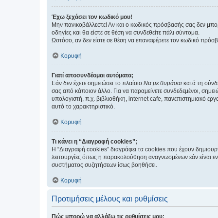
Έχω ξεχάσει τον κωδικό μου!
Μην πανικοβάλλεστε! Αν και ο κωδικός πρόσβασής σας δεν μπορ
οδηγίες και θα είστε σε θέση να συνδεθείτε πάλι σύντομα.
Ωστόσο, αν δεν είστε σε θέση να επαναφέρετε τον κωδικό πρόσ
Κορυφή
Γιατί αποσυνδέομαι αυτόματα;
Εάν δεν έχετε σημειώσει το πλαίσιο
Να με θυμάσαι
κατά τη σύνδ
σας από κάποιον άλλο. Για να παραμείνετε συνδεδεμένοι, σημει
υπολογιστή, π.χ. βιβλιοθήκη, internet cafe, πανεπιστημιακό ερ
αυτό το χαρακτηριστικό.
Κορυφή
Τι κάνει η “Διαγραφή cookies”;
Η “Διαγραφή cookies” διαγράφει τα cookies που έχουν δημιου
λειτουργίες όπως η παρακολούθηση αναγνωσμένων εάν είναι εν
συστήματος συζητήσεων ίσως βοηθήσει.
Κορυφή
Προτιμήσεις μέλους και ρυθμίσεις
Πώς μπορώ να αλλάξω τις ρυθμίσεις μου;