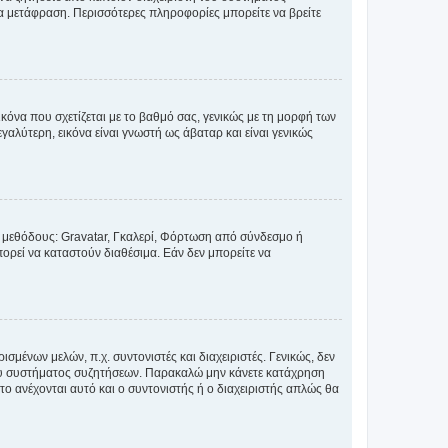
έα μετάφραση. Περισσότερες πληροφορίες μπορείτε να βρείτε
κόνα που σχετίζεται με το βαθμό σας, γενικώς με τη μορφή των
αλύτερη, εικόνα είναι γνωστή ως άβαταρ και είναι γενικώς
ς μεθόδους: Gravatar, Γκαλερί, Φόρτωση από σύνδεσμο ή
ορεί να καταστούν διαθέσιμα. Εάν δεν μπορείτε να
σμένων μελών, π.χ. συντονιστές και διαχειριστές. Γενικώς, δεν
του συστήματος συζητήσεων. Παρακαλώ μην κάνετε κατάχρηση
ο ανέχονται αυτό και ο συντονιστής ή ο διαχειριστής απλώς θα