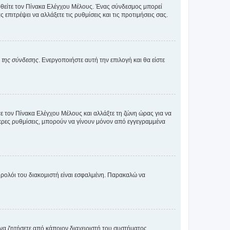
εφθείτε τον Πίνακα Ελέγχου Μέλους. Ένας σύνδεσμος μπορεί
ιτρέψει να αλλάξετε τις ρυθμίσεις και τις προτιμήσεις σας.
α της σύνδεσης
. Ενεργοποιήστε αυτή την επιλογή και θα είστε
τε τον Πίνακα Ελέγχου Μέλους και αλλάξτε τη ζώνη ώρας για να
ότερες ρυθμίσεις, μπορούν να γίνουν μόνον από εγγεγραμμένα
ο ρολόι του διακομιστή είναι εσφαλμένη. Παρακαλώ να
 να ζητήσετε από κάποιον διαχειριστή του συστήματος