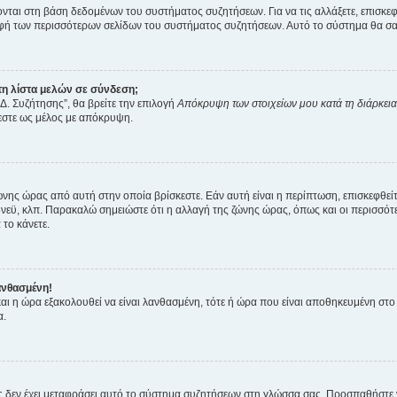
ύονται στη βάση δεδομένων του συστήματος συζητήσεων. Για να τις αλλάξετε, επισκ
 των περισσότερων σελίδων του συστήματος συζητήσεων. Αυτό το σύστημα θα σας επ
η λίστα μελών σε σύνδεση;
Δ. Συζήτησης”, θα βρείτε την επιλογή
Απόκρυψη των στοιχείων μου κατά τη διάρκει
ζεστε ως μέλος με απόκρυψη.
ζώνης ώρας από αυτή στην οποία βρίσκεστε. Εάν αυτή είναι η περίπτωση, επισκεφθεί
 Σίδνεϋ, κλπ. Παρακαλώ σημειώστε ότι η αλλαγή της ζώνης ώρας, όπως και οι περισσ
 το κάνετε.
ανθασμένη!
 και η ώρα εξακολουθεί να είναι λανθασμένη, τότε ή ώρα που είναι αποθηκευμένη στ
α.
νείς δεν έχει μεταφράσει αυτό το σύστημα συζητήσεων στη γλώσσα σας. Προσπαθήστε