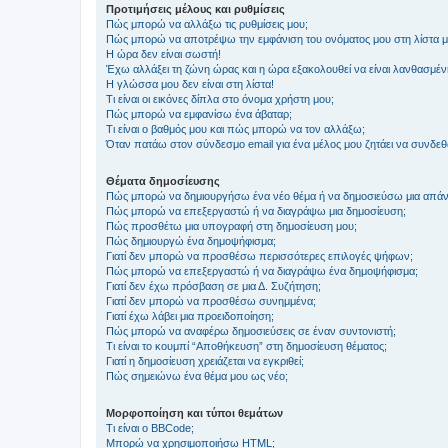
Προτιμήσεις μέλους και ρυθμίσεις
Πώς μπορώ να αλλάξω τις ρυθμίσεις μου;
Πώς μπορώ να αποτρέψω την εμφάνιση του ονόματος μου στη λίστα 
Η ώρα δεν είναι σωστή!
Έχω αλλάξει τη ζώνη ώρας και η ώρα εξακολουθεί να είναι λανθασμέν
Η γλώσσα μου δεν είναι στη λίστα!
Τι είναι οι εικόνες δίπλα στο όνομα χρήστη μου;
Πώς μπορώ να εμφανίσω ένα άβαταρ;
Τι είναι ο βαθμός μου και πώς μπορώ να τον αλλάξω;
Όταν πατάω στον σύνδεσμο email για ένα μέλος μου ζητάει να συνδε
Θέματα δημοσίευσης
Πώς μπορώ να δημιουργήσω ένα νέο θέμα ή να δημοσιεύσω μια απάν
Πώς μπορώ να επεξεργαστώ ή να διαγράψω μια δημοσίευση;
Πώς προσθέτω μια υπογραφή στη δημοσίευση μου;
Πώς δημιουργώ ένα δημοψήφισμα;
Γιατί δεν μπορώ να προσθέσω περισσότερες επιλογές ψήφων;
Πώς μπορώ να επεξεργαστώ ή να διαγράψω ένα δημοψήφισμα;
Γιατί δεν έχω πρόσβαση σε μια Δ. Συζήτηση;
Γιατί δεν μπορώ να προσθέσω συνημμένα;
Γιατί έχω λάβει μια προειδοποίηση;
Πώς μπορώ να αναφέρω δημοσιεύσεις σε έναν συντονιστή;
Τι είναι το κουμπί “Αποθήκευση” στη δημοσίευση θέματος;
Γιατί η δημοσίευση χρειάζεται να εγκριθεί;
Πώς σημειώνω ένα θέμα μου ως νέο;
Μορφοποίηση και τύποι θεμάτων
Τι είναι ο BBCode;
Μπορώ να χρησιμοποιήσω HTML;