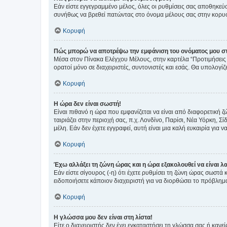
Εάν είστε εγγεγραμμένο μέλος, όλες οι ρυθμίσεις σας αποθηκε
συνήθως να βρεθεί πατώντας στο όνομα μέλους σας στην κορυφή
Κορυφή
Πώς μπορώ να αποτρέψω την εμφάνιση του ονόματος μου στ
Μέσα στον Πίνακα Ελέγχου Μέλους, στην καρτέλα “Προτιμήσεις 
ορατοί μόνο σε διαχειριστές, συντονιστές και εσάς. Θα υπολογί
Κορυφή
Η ώρα δεν είναι σωστή!
Είναι πιθανό η ώρα που εμφανίζεται να είναι από διαφορετική 
ταιριάζει στην περιοχή σας, π.χ. Λονδίνο, Παρίσι, Νέα Υόρκη,
μέλη. Εάν δεν έχετε εγγραφεί, αυτή είναι μια καλή ευκαιρία για να
Κορυφή
Έχω αλλάξει τη ζώνη ώρας και η ώρα εξακολουθεί να είναι λ
Εάν είστε σίγουρος (-η) ότι έχετε ρυθμίσει τη ζώνη ώρας σωστά
ειδοποιήσετε κάποιον διαχειριστή για να διορθώσει το πρόβλημ
Κορυφή
Η γλώσσα μου δεν είναι στη λίστα!
Είτε ο διαχειριστής δεν έχει εγκαταστήσει τη γλώσσα σας ή κα