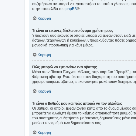
συζητήσεων αν μπορεί να εγκαταστήσει το πακέτο γλώσσας που 
στην ιστοσελίδα του
phpBB
®.
Κορυφή
Τι είναι οι εικόνες δίπλα στο όνομα χρήστη μου;
Υπάρχουν δύο εικόνες οι οποίες μπορεί να εμφανιστούν μαζί με
άστρων, τετραγώνων ή κουκίδων, υποδεικνύοντας πόσες δημοσιεύ
μοναδική, προσωπική για κάθε μέλος.
Κορυφή
Πώς μπορώ να εμφανίσω ένα άβαταρ;
Μέσα στον Πίνακα Ελέγχου Μέλους, στην καρτέλα “Προφίλ”, μπο
Φόρτωση άβαταρ. Εναπόκειται στον διαχειριστή του συστήματος 
χρησιμοποιήσετε άβαταρ, επικοινωνήστε με κάποιον διαχειριστ
Κορυφή
Τι είναι ο βαθμός μου και πώς μπορώ να τον αλλάξω;
Οι βαθμοί, οι οποίοι εμφανίζονται κάτω από το όνομα μέλους σα
μπορείτε να αλλάξετε άμεσα το κείμενο οποιουδήποτε βαθμού 
του συστήματος συζητήσεων με άσκοπες δημοσιεύσεις μόνο και 
μειώσει τον αριθμό των δημοσιεύσεων σας.
Κορυφή