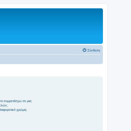
Σύνδεση
να συμμετάσχω σε μια;
ελών;
 διαφορετικό χρώμα;