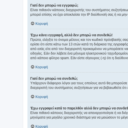
Γιατί δεν μπορώ να εγγραφώ;
Είναι πιθανόν κάποιος διαχειριστής του συστήματος συζητήσεω
μπορεί επίσης να έχει αποκλείσει την IP διεύθυνσή σας ή να μ
Κορυφή
Έχω κάνει εγγραφή, αλλά δεν μπορώ να συνδεθώ!
Πρώτα, ελέγξτε το όνομα μέλους και τον κωδικό πρόσβασής σας.
ορίσει ότι είστε κάτω των 13 ετών κατά τη διάρκεια της εγγραφ
από εσάς είτε από τον διαχειριστή προκειμένου να μπορέσετε ν
οδηγίες. Εάν δεν λάβετε ένα μήνυμα ηλεκτρονικού ταχυδρομείο
από κάποιο φίλτρο spam. Εάν είστε σίγουρος (-η) ότι η διεύθυ
Κορυφή
Γιατί δεν μπορώ να συνδεθώ;
Υπάρχουν διάφοροι λόγοι για τους οποίους αυτό θα μπορούσε να
διαχειριστή του συστήματος συζητήσεων για να βεβαιωθείτε ότι δ
Κορυφή
Έχω εγγραφεί κατά το παρελθόν αλλά δεν μπορώ να συνδε
Είναι πιθανό κάποιος διαχειριστής να απενεργοποίησε ή να δι
μηνύματα για μεγάλο χρονικό διάστημα για να μειώσουν το μέγε
Κορυφή