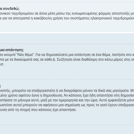
να συνδεθώ;
ονικού ταχυδρομείου σε άλλα μέλη μέσω της ενσωματωμένης φόρμας αποστολής μη
νεται για να αποτραπεί η κακόβουλη χρήση του συστήματος ηλεκτρονικού ταχυδρομεί
μια απάντηση;
στο κουμπί “Νέο θέμα”. Για να δημοσιεύσετε μια απάντηση σε ένα θέμα, πατήστε στο 
τα με τα δικαιώματά σας σε κάθε Δ. Συζήτηση είναι διαθέσιμη στο κάτω μέρος στις 
λπ.
;
νιστής, μπορείτε να επεξεργαστείτε ή να διαγράψετε μόνον τα δικά σας μηνύματα. 
μένο χρόνο αφότου έγινε η δημοσίευση. Αν κάποιος έχει ήδη απαντήσει στη δημοσίε
τήκατε το μήνυμα αυτό, μαζί με την ημερομηνία και την ώρα. Αυτό εμφανίζεται μόνο
 ωστόσο αυτοί μπορούν να αφήσουν μια σημείωση ως προς το γιατί έχουν επεξεργασ
υση από τη στιγμή που κάποιος έχει απαντήσει.