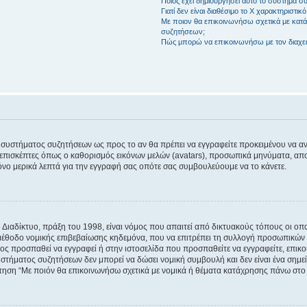
Ποιος έχει δημιουργήσει αυτό το σύστημα 
Γιατί δεν είναι διαθέσιμο το Χ χαρακτηριστικό
Με ποιον θα επικοινωνήσω σχετικά με κατάχ
συζητήσεων;
Πώς μπορώ να επικοινωνήσω με τον διαχει
του συστήματος συζητήσεων ως προς το αν θα πρέπει να εγγραφείτε προκειμένου να 
ε επισκέπτες όπως ο καθορισμός εικόνων μελών (avatars), προσωπικά μηνύματα, 
μόνο μερικά λεπτά για την εγγραφή σας οπότε σας συμβουλεύουμε να το κάνετε.
ιαδίκτυο, πράξη του 1998, είναι νόμος που απαιτεί από δικτυακούς τόπους οι ο
μέθοδο νομικής επιβεβαίωσης κηδεμόνα, που να επιτρέπει τη συλλογή προσωπικών 
ποίος προσπαθεί να εγγραφεί ή στην ιστοσελίδα που προσπαθείτε να εγγραφείτε, επ
 συστήματος συζητήσεων δεν μπορεί να δώσει νομική συμβουλή και δεν είναι ένα ση
ώτηση “Με ποιόν θα επικοινωνήσω σχετικά με νομικά ή θέματα κατάχρησης πάνω στο