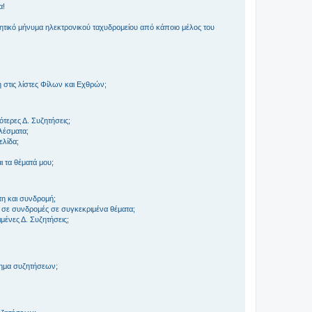
α!
τικό μήνυμα ηλεκτρονικού ταχυδρομείου από κάποιο μέλος του
στις λίστες Φίλων και Εχθρών;
τερες Δ. Συζητήσεις;
ελέσματα;
ελίδα;
 τα θέματά μου;
τη και συνδρομή;
 σε συνδρομές σε συγκεκριμένα θέματα;
ένες Δ. Συζητήσεις;
τημα συζητήσεων;
;