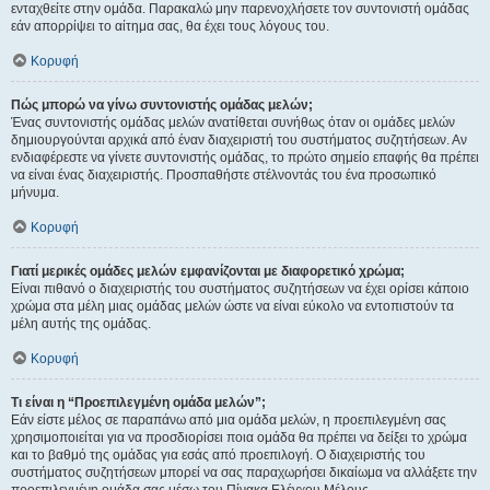
ενταχθείτε στην ομάδα. Παρακαλώ μην παρενοχλήσετε τον συντονιστή ομάδας
εάν απορρίψει το αίτημα σας, θα έχει τους λόγους του.
Κορυφή
Πώς μπορώ να γίνω συντονιστής ομάδας μελών;
Ένας συντονιστής ομάδας μελών ανατίθεται συνήθως όταν οι ομάδες μελών
δημιουργούνται αρχικά από έναν διαχειριστή του συστήματος συζητήσεων. Αν
ενδιαφέρεστε να γίνετε συντονιστής ομάδας, το πρώτο σημείο επαφής θα πρέπει
να είναι ένας διαχειριστής. Προσπαθήστε στέλνοντάς του ένα προσωπικό
μήνυμα.
Κορυφή
Γιατί μερικές ομάδες μελών εμφανίζονται με διαφορετικό χρώμα;
Είναι πιθανό ο διαχειριστής του συστήματος συζητήσεων να έχει ορίσει κάποιο
χρώμα στα μέλη μιας ομάδας μελών ώστε να είναι εύκολο να εντοπιστούν τα
μέλη αυτής της ομάδας.
Κορυφή
Τι είναι η “Προεπιλεγμένη ομάδα μελών”;
Εάν είστε μέλος σε παραπάνω από μια ομάδα μελών, η προεπιλεγμένη σας
χρησιμοποιείται για να προσδιορίσει ποια ομάδα θα πρέπει να δείξει το χρώμα
και το βαθμό της ομάδας για εσάς από προεπιλογή. Ο διαχειριστής του
συστήματος συζητήσεων μπορεί να σας παραχωρήσει δικαίωμα να αλλάξετε την