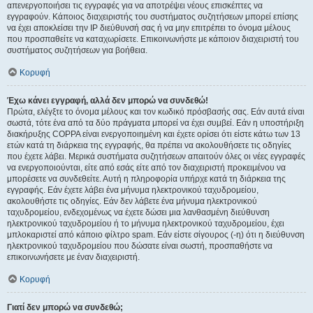
απενεργοποιήσει τις εγγραφές για να αποτρέψει νέους επισκέπτες να
εγγραφούν. Κάποιος διαχειριστής του συστήματος συζητήσεων μπορεί επίσης
να έχει αποκλείσει την IP διεύθυνσή σας ή να μην επιτρέπει το όνομα μέλους
που προσπαθείτε να καταχωρίσετε. Επικοινωνήστε με κάποιον διαχειριστή του
συστήματος συζητήσεων για βοήθεια.
Κορυφή
Έχω κάνει εγγραφή, αλλά δεν μπορώ να συνδεθώ!
Πρώτα, ελέγξτε το όνομα μέλους και τον κωδικό πρόσβασής σας. Εάν αυτά είναι
σωστά, τότε ένα από τα δύο πράγματα μπορεί να έχει συμβεί. Εάν η υποστήριξη
διακήρυξης COPPA είναι ενεργοποιημένη και έχετε ορίσει ότι είστε κάτω των 13
ετών κατά τη διάρκεια της εγγραφής, θα πρέπει να ακολουθήσετε τις οδηγίες
που έχετε λάβει. Μερικά συστήματα συζητήσεων απαιτούν όλες οι νέες εγγραφές
να ενεργοποιούνται, είτε από εσάς είτε από τον διαχειριστή προκειμένου να
μπορέσετε να συνδεθείτε. Αυτή η πληροφορία υπήρχε κατά τη διάρκεια της
εγγραφής. Εάν έχετε λάβει ένα μήνυμα ηλεκτρονικού ταχυδρομείου,
ακολουθήστε τις οδηγίες. Εάν δεν λάβετε ένα μήνυμα ηλεκτρονικού
ταχυδρομείου, ενδεχομένως να έχετε δώσει μια λανθασμένη διεύθυνση
ηλεκτρονικού ταχυδρομείου ή το μήνυμα ηλεκτρονικού ταχυδρομείου, έχει
μπλοκαριστεί από κάποιο φίλτρο spam. Εάν είστε σίγουρος (-η) ότι η διεύθυνση
ηλεκτρονικού ταχυδρομείου που δώσατε είναι σωστή, προσπαθήστε να
επικοινωνήσετε με έναν διαχειριστή.
Κορυφή
Γιατί δεν μπορώ να συνδεθώ;