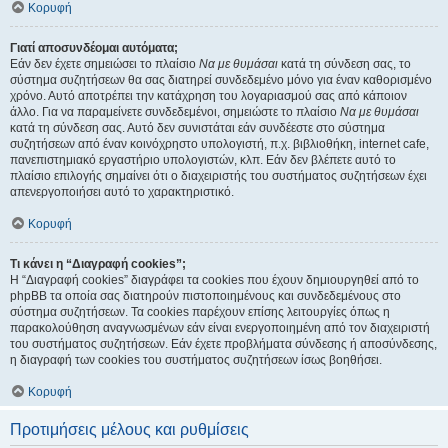
Κορυφή
Γιατί αποσυνδέομαι αυτόματα;
Εάν δεν έχετε σημειώσει το πλαίσιο
Να με θυμάσαι
κατά τη σύνδεση σας, το
σύστημα συζητήσεων θα σας διατηρεί συνδεδεμένο μόνο για έναν καθορισμένο
χρόνο. Αυτό αποτρέπει την κατάχρηση του λογαριασμού σας από κάποιον
άλλο. Για να παραμείνετε συνδεδεμένοι, σημειώστε το πλαίσιο
Να με θυμάσαι
κατά τη σύνδεση σας. Αυτό δεν συνιστάται εάν συνδέεστε στο σύστημα
συζητήσεων από έναν κοινόχρηστο υπολογιστή, π.χ. βιβλιοθήκη, internet cafe,
πανεπιστημιακό εργαστήριο υπολογιστών, κλπ. Εάν δεν βλέπετε αυτό το
πλαίσιο επιλογής σημαίνει ότι ο διαχειριστής του συστήματος συζητήσεων έχει
απενεργοποιήσει αυτό το χαρακτηριστικό.
Κορυφή
Τι κάνει η “Διαγραφή cookies”;
Η “Διαγραφή cookies” διαγράφει τα cookies που έχουν δημιουργηθεί από το
phpBB τα οποία σας διατηρούν πιστοποιημένους και συνδεδεμένους στο
σύστημα συζητήσεων. Τα cookies παρέχουν επίσης λειτουργίες όπως η
παρακολούθηση αναγνωσμένων εάν είναι ενεργοποιημένη από τον διαχειριστή
του συστήματος συζητήσεων. Εάν έχετε προβλήματα σύνδεσης ή αποσύνδεσης,
η διαγραφή των cookies του συστήματος συζητήσεων ίσως βοηθήσει.
Κορυφή
Προτιμήσεις μέλους και ρυθμίσεις