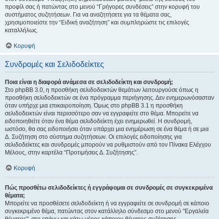
προφίλ σας ή πατώντας στο μενού “Γρήγορες συνδέσεις” στην κορυφή του
συστήματος συζητήσεων. Για να αναζητήσετε για τα θέματα σας,
χρησιμοποιείστε την “Ειδική αναζήτηση” και συμπληρώστε τις επιλογές
καταλλήλως.
Κορυφή
Συνδρομές και Σελιδοδείκτες
Ποια είναι η διαφορά ανάμεσα σε σελιδοδείκτη και συνδρομή;
Στο phpBB 3.0, η προσθήκη σελιδοδεικτών θεμάτων λειτουργούσε όπως η
προσθήκη σελιδοδεικτών σε ένα πρόγραμμα περιήγησης. Δεν ενημερωνόσασταν
όταν υπήρχε μια επικαιροποίηση. Όμως στο phpBB 3.1 η προσθήκη
σελιδοδεικτών είναι περισσότερο σαν να εγγραφείτε στο θέμα. Μπορείτε να
ειδοποιηθείτε όταν ένα θέμα σελιδοδείκτη έχει ενημερωθεί. Η συνδρομή,
ωστόσο, θα σας ειδοποιήσει όταν υπάρχει μια ενημέρωση σε ένα θέμα ή σε μια
Δ. Συζήτηση στο σύστημα συζητήσεων. Οι επιλογές ειδοποίησης για
σελιδοδείκτες και συνδρομές μπορούν να ρυθμιστούν από τον Πίνακα Ελέγχου
Μέλους, στην καρτέλα “Προτιμήσεις Δ. Συζήτησης”.
Κορυφή
Πώς προσθέτω σελιδοδείκτες ή εγγράφομαι σε συνδρομές σε συγκεκριμένα
θέματα;
Μπορείτε να προσθέσετε σελιδοδείκτη ή να εγγραφείτε σε συνδρομή σε κάποιο
συγκεκριμένο θέμα, πατώντας στον κατάλληλο σύνδεσμο στο μενού "Εργαλεία