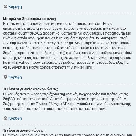
Κορυφή
Μπορώ να δημοσιεύω εικόνες;
Ναι, εικόνες μπορούν να εμφανίζονται στις δημοσιεύσεις σας. Εάν ο
διαχειριστής επιτρέπει τα συνημμένα, μπορείτε να φορτώσετε την εικόνα στο
σύστημα συζητήσεων. Διαφορετικά, θα πρέπει να συνδέσετε με παραπομπή μία
εικόνα η οποία αποθηκεύεται σε έναν δημόσια προσβάσιμο διακομιστή ιστού,
π.χ. http://www.example.com/my-picture.gif. Δεν μπορείτε να συνδέσετε εικόνες
οι οποίες αποθηκεύονται στο υπολογιστή σας τοπικά (εκτός εάν αυτός είναι
δημόσια προσπελάσιμος διακομιστής) ή εικόνες που είναι αποθηκευμένες πίσω
από μηχανισμούς πιστοποίησης, π.χ. λογαριασμοί ηλεκτρονικού ταχυδρομείου
hotmail ή yahoo, προστατευμένες με κωδικό πρόσβασης ιστοσελίδες, κλπ. Για
να εμφανιστεί η εικόνα χρησιμοποιήστε την ετικέτα [img].
Κορυφή
Τι είναι οι γενικές ανακοινώσεις;
Οι γενικές ανακοινώσεις περιέχουν σημαντικές πληροφορίες και πρέπει να τις
διαβάζετε όποτε είναι εφικτό. Αυτές θα εμφανίζονται στην κορυφή της κάθε Δ.
Συζήτησης και στον Πίνακα Ελέγχου Μέλους. Δικαιώματα γενικής ανακοίνωσης
χορηγούνται από τον διαχειριστή του συστήματος συζητήσεων.
Κορυφή
Τι είναι οι ανακοινώσεις;
Οι ανακοινώσεις συχνά περιέχουν σημαντικές πληροφορίες για τη συγκεκριμένη