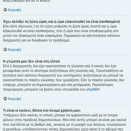
καλή ευκαιρία για να το κάνετε.
Κορυφή
Έχω αλλάξει τη ζώνη ώρας και η ώρα εξακολουθεί να είναι λανθασμένη!
Εάν είστε σίγουρος (-η) ότι έχετε ρυθμίσει τη ζώνη ώρας σωστά και η ώρα
εξακολουθεί να είναι λανθασμένη, τότε ή ώρα που είναι αποθηκευμένη στο
ρολόι του διακομιστή είναι εσφαλμένη. Παρακαλώ να ειδοποιήσετε κάποιον
διαχειριστή για να διορθώσει το πρόβλημα.
Κορυφή
Η γλώσσα μου δεν είναι στη λίστα!
Είτε ο διαχειριστής δεν έχει εγκαταστήσει τη γλώσσα σας ή κανείς δεν έχει
μεταφράσει αυτό το σύστημα συζητήσεων στη γλώσσα σας. Προσπαθήστε να
ζητήσετε από κάποιον διαχειριστή του συστήματος συζητήσεων αν μπορεί να
εγκαταστήσει το πακέτο γλώσσας που χρειάζεστε. Εάν το πακέτο γλώσσας δεν
υπάρχει, μπορείτε να δημιουργήσετε μια νέα μετάφραση. Περισσότερες
πληροφορίες μπορείτε να βρείτε στην ιστοσελίδα του
phpBB
®.
Κορυφή
Τι είναι οι εικόνες δίπλα στο όνομα χρήστη μου;
Υπάρχουν δύο εικόνες οι οποίες μπορεί να εμφανιστούν μαζί με το όνομα
μέλους στην προβολή δημοσιεύσεων. Μια από αυτές μπορεί να είναι μια εικόνα
που σχετίζεται με το βαθμό σας, γενικώς με τη μορφή των άστρων, τετραγώνων
ή κουκίδων, υποδεικνύοντας πόσες δημοσιεύσεις έχετε κάνει ή το αξίωμα σας