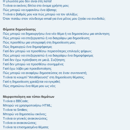
Η γλώσσα μου δεν είναι στη λίστα!
Τι είναι οι εικόνες δίπλα στο όνομα χρήστη μου;
Πώς μπορώ να εμφανίσω ένα άβαταρ;
Τι είναι ο βαθμός μου και πώς μπορώ να τον αλλάξω;
Όταν πατάω στον σύνδεσμο email για ένα μέλος μου ζητάει να συνδεθώ;
Θέματα δημοσίευσης
Πώς μπορώ να δημιουργήσω ένα νέο θέμα ή να δημοσιεύσω μια απάντηση;
Πώς μπορώ να επεξεργαστώ ή να διαγράψω μια δημοσίευση;
Πώς προσθέτω μια υπογραφή στη δημοσίευση μου;
Πώς δημιουργώ ένα δημοψήφισμα;
Γιατί δεν μπορώ να προσθέσω περισσότερες επιλογές ψήφων;
Πώς μπορώ να επεξεργαστώ ή να διαγράψω ένα δημοψήφισμα;
Γιατί δεν έχω πρόσβαση σε μια Δ. Συζήτηση;
Γιατί δεν μπορώ να προσθέσω συνημμένα;
Γιατί έχω λάβει μια προειδοποίηση;
Πώς μπορώ να αναφέρω δημοσιεύσεις σε έναν συντονιστή;
Τι είναι το κουμπί “Αποθήκευση” στη δημοσίευση θέματος;
Γιατί η δημοσίευση χρειάζεται να εγκριθεί;
Πώς σημειώνω ένα θέμα μου ως νέο;
Μορφοποίηση και τύποι θεμάτων
Τι είναι ο BBCode;
Μπορώ να χρησιμοποιήσω HTML;
Τι είναι τα Smilies;
Μπορώ να δημοσιεύω εικόνες;
Τι είναι οι γενικές ανακοινώσεις;
Τι είναι οι ανακοινώσεις;
Τι είναι τα επισημασμένα θέματα;