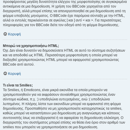
προσφέροντας μεγάλη δυνατότητα ελέγχου της μορφοποίησης σε συγκεκριμένα
αντικείμενα σε μια δημοσίευση. Η χρήση του BBCode χορηγείται από τον
διαχειριστή, αλλά μπορεί επίσης να απενεργοποιηθεί σε μια δημοσίευση από τη
φόρμα υποβολής μηνύματος. Ο BBCode έχει παρόμοια σύνταξη με την HTML,
αλλά οι εντολές περικλείονται σε αγκύλες [ και ] αντί < και >. Για περισσότερες
πληροφορίες για τον BBCode δείτε τον οδηγό από τη φόρμα δημοσίευσης.
Κορυφή
Μπορώ να χρησιμοποιήσω HTML;
Όχι. Δεν είναι δυνατόν να δημοσιεύσετε HTML σε αυτό το σύστημα συζητήσεων
και να αποδοθεί ως HTML. Περισσότερη μορφοποίηση η οποία μπορεί να
διεξαχθεί χρησιμοποιώντας HTML μπορεί να εφαρμοστεί χρησιμοποιώντας
BBCode αντί αυτού.
Κορυφή
Τι είναι τα Smilies;
Τα Smilies, ή Emoticons, είναι μικρά εικονίδια τα οποία μπορούν να
χρησιμοποιηθούν για να εκφράσουν συναίσθημα χρησιμοποιώντας έναν
σύντομο κώδικα, π.χ. :) υποδηλώνει ευτυχισμένος, ενώ :( υποδηλώνει
λυπημένος. Η πλήρης λίστα των εικονιδίων μπορεί να εμφανιστεί στη φόρμα
δημοσίευσης. Προσπαθήστε να μη χρησιμοποιείτε καταχρηστικώς τα smilies,
καθώς μπορεί να καταστήσουν μια δημοσίευση μη αναγνώσιμη και κάποιος
συντονιστής ίσως να επεξεργαστεί ή να αφαιρέσει τη δημοσίευση ολόκληρη. Ο
διαχειριστής του συστήματος μπορεί επίσης να θέσει ένα όριο στον αριθμό των
smilies που μπορείτε να χρησιμοποιήσετε σε μια δημοσίευση.