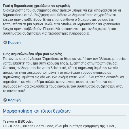
Γιατί η δημοσίευση χρειάζεται να εγκριθεί;
Ο διαχειριστής του συστήματος συζητήσεων μπορεί να έχει αποφασίσει ότι οι
δημοσιεύσεις στη Δ. Συζήτηση που θέλετε να δημοσιεύσετε να χρειάζονται
έλεγχο πριν υποβληθούν. Είναι επίσης πιθανό ο διαχειριστής να σας έχει
τοποθετήσει σε μια ομάδα μελών των οποίων οι δημοσιεύσεις να χρειάζονται
έλεγχο πριν υποβληθούν. Παρακαλώ επικοινωνείτε με τον διαχειριστή του
συστήματος συζητήσεων για περισσότερες πληροφορίες.
Κορυφή
Πώς σημειώνω ένα θέμα μου ως νέο;
Πατώντας στο σύνδεσμο “Σημειώστε το θέμα ως νέο” όταν τον βλέπετε, μπορείτε
να “ανεβάσετε” το θέμα στην κορυφή της Δ. Συζήτησης στην πρώτη σελίδα.
Ωστόσο, αν δεν μπορείτε να το δείτε αυτό, τότε η σημείωση θεμάτων ως νέα
μπορεί να είναι απενεργοποιημένη ή το περιθώριο χρόνου ανάμεσα σε
σημειώσεις θεμάτων ως νέα δεν έχει ακόμη επιτευχθεί. Είναι επίσης δυνατόν να
σημειώσετε ως νέο το θέμα απλώς απαντώντας σε αυτό, ωστόσο, να είστε
σίγουρος (-η) ότι ακολουθείτε τους κανόνες του συστήματος συζητήσεων όταν
το κάνετε αυτό.
Κορυφή
Μορφοποίηση και τύποι θεμάτων
Τι είναι ο BBCode;
Ο BBCode (Bulletin Board Code) είναι μία ιδιαίτερη εφαρμογή της HTML,