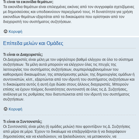
Τι είναι τα εικονίδια θεμάτων;
Τα εικονίδια θεμάτων είναι επιλεγμένες εικόνες από τον συγγραφέα σχετιζόμενες
με δημοσιεύσεις και υποδεικνύουν περιεχόμενό τους. Η δυνατότητα για χρήση
εικονιδίων θεμάτων εξαρτάται από τα δικαιώματα που ορίστηκαν από τον
διαχειριστή του συστήματος συζητήσεων.
Κορυφή
Επίπεδα μελών και Ομάδες
Τι είναι οι Διαχειριστές;
Οι Διαχειριστές είναι μέλη με τον υψηλότερο βαθμό ελέγχου σε όλο το σύστημα
συζητήσεων. Τα μέλη αυτά μπορούν να ελέγχουν όλες τις πτυχές της
λειτουργίας του συστήματος συζητήσεων, συμπεριλαμβανομένων του
καθορισμού δικαιωμάτων, της απαγόρευσης μελών, της δημιουργίας ομάδων ή
συντονιστών, κλπ., εξαρτώνται από τον ιδρυτή του συστήματος συζητήσεων και
τι δικαιώματα αυτός ή αυτή έχει δώσει στους άλλους διαχειριστές. Μπορούν
επίσης να έχουν πλήρεις δυνατότητες συντονιστή σε όλες τις Δ. Συζητήσεις,
ανάλογα με τις ρυθμίσεις που διατυπώνεται από τον ιδρυτή του συστήματος
συζητήσεων.
Κορυφή
Τι είναι οι Συντονιστές;
Οι Συντονιστές είναι μέλη (ή ομάδες μελών) που φροντίζουν τις Δ. Συζητήσεις
από μέρα σε μέρα. Έχουν το δικαίωμα να επεξεργάζονται ή να διαγράφουν
δημοσιεύσεις και να κλειδώνουν, να ξεκλειδώνουν, να μετακινούν, να