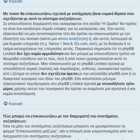
Κορυφή
Με ποιον θα επικοινωνήσω σχετικά με κατάχρηση ή/και νομικά θέματα που
σχετίζονται με αυτό το σύστημα συζητήσεων;
Σε οποιονδήποτε διαχειριστή που αναγράφεται στη σελίδα “Η Ομάδα” θα πρέπει
να είναι ένα κατάλληλο σημείο επαφής για τις καταγγελίες σας. Εάν αυτός
εξακολουθεί να μην ανταποκρίνεται τότε θα πρέπει να επικοινωνήσετε με τον
ιδιοκτήτη του domain (κάντε μια
whois αναζήτηση
) ή, εάν αυτός λειτουργεί σε
μια δωρεάν υπηρεσία (π.χ. Yahoo !, free.fr, f2s.com, κλπ), με τη διοίκηση ή το
τμήμα καταχρήσεων της υπηρεσίας αυτής. Παρακαλώ σημειώστε ότι το phpBB
Limited
δεν έχει καμία αρμοδιότητα
και δεν μπορεί με οποιονδήποτε τρόπο να
θεωρηθεί υπεύθυνο για το πώς, πού ή από ποιον χρησιμοποιείται αυτό το
σύστημα συζητήσεων. Μην επικοινωνείτε με το phpBB Limited σχετικά με
οποιαδήποτε νομικό (παύσης και παράλειψης, ευθύνης, συκοφαντικό σχόλιο,
κλπ.) ζήτημα το οποίο
δεν σχετίζεται άμεσα
με την ιστοσελίδα phpBB.com ή το
διακριτικό λογισμικό του ιδίου του phpBB. Εάν αποστείλετε μήνυμα
ηλεκτρονικού ταχυδρομείου στο phpBB Limited σχετικά
με οποιοδήποτε τρίτο
μέρος
χρήσης αυτού του λογισμικού θα πρέπει να αναμένετε μια αρνητική ή και
καμία ανταπόκριση.
Κορυφή
Πώς μπορώ να επικοινωνήσω με τον διαχειριστή του συστήματος
συζητήσεων;
Όλα τα μέλη του συστήματος συζητήσεων μπορούν να χρησιμοποιούν τη
φόρμα “Επικοινωνήστε μαζί μας”, εάν η επιλογή είναι ενεργοποιημένη από τον
διαχειριστή του συστήματος συζητήσεων.