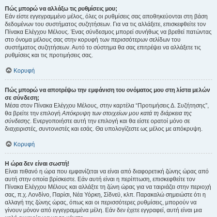
Πώς μπορώ να αλλάξω τις ρυθμίσεις μου;
Εάν είστε εγγεγραμμένο μέλος, όλες οι ρυθμίσεις σας αποθηκεύονται στη βάση
δεδομένων του συστήματος συζητήσεων. Για να τις αλλάξετε, επισκεφθείτε τον
Πίνακα Ελέγχου Μέλους. Ένας σύνδεσμος μπορεί συνήθως να βρεθεί πατώντας
στο όνομα μέλους σας στην κορυφή των περισσότερων σελίδων του
συστήματος συζητήσεων. Αυτό το σύστημα θα σας επιτρέψει να αλλάξετε τις
ρυθμίσεις και τις προτιμήσεις σας.
Κορυφή
Πώς μπορώ να αποτρέψω την εμφάνιση του ονόματος μου στη λίστα μελών
σε σύνδεση;
Μέσα στον Πίνακα Ελέγχου Μέλους, στην καρτέλα “Προτιμήσεις Δ. Συζήτησης”,
θα βρείτε την επιλογή
Απόκρυψη των στοιχείων μου κατά τη διάρκεια της
σύνδεσης
. Ενεργοποιήστε αυτή την επιλογή και θα είστε ορατοί μόνο σε
διαχειριστές, συντονιστές και εσάς. Θα υπολογίζεστε ως μέλος με απόκρυψη.
Κορυφή
Η ώρα δεν είναι σωστή!
Είναι πιθανό η ώρα που εμφανίζεται να είναι από διαφορετική ζώνης ώρας από
αυτή στην οποία βρίσκεστε. Εάν αυτή είναι η περίπτωση, επισκεφθείτε τον
Πίνακα Ελέγχου Μέλους και αλλάξτε τη ζώνη ώρας για να ταιριάζει στην περιοχή
σας, π.χ. Λονδίνο, Παρίσι, Νέα Υόρκη, Σίδνεϋ, κλπ. Παρακαλώ σημειώστε ότι η
αλλαγή της ζώνης ώρας, όπως και οι περισσότερες ρυθμίσεις, μπορούν να
γίνουν μόνον από εγγεγραμμένα μέλη. Εάν δεν έχετε εγγραφεί, αυτή είναι μια