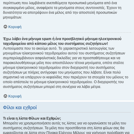
περίπτωση που λαμβάνετε ανεπιθύμητα προσωπικά μηνύματα από ένα
συγκεκριμένο μέλος, αναφέρετε τα μηνύματα στους συντονιστές. Έχουν τη
δυνατότητα να αποτρέψουν ένα μέλος από την αποστολή προσωπικών
μηνυμάτων.
Κορυφή
Έχω λάβει ένα μήνυμα spam ή ένα προσβλητικό μήνυμα ηλεκτρονικού
ταχυδρομείου από κάποιο μέλος του συστήματος συζητήσεων!
Λυπούμαστε που το ακούμε αυτό. Το χαρακτηριστικό λειτουργίας των
μηνυμάτων ηλεκτρονικού ταχυδρομείου αυτού του συστήματος συζητήσεων
συμπεριλαμβάνουν ασφαλιστικές δικλείδες για να προσπαθήσουμε και να
παρακολουθήσουμε μέλη που αποστέλλουν τέτοια μηνύματα, οπότε στείλτε
μήνυμα ηλεκτρονικού ταχυδρομείου στον διαχειριστή του συστήματος
συζητήσεων με πλήρες αντίγραφο του μηνύματος που λάβατε. Είναι πολύ
σημαντικό να υπάρχουν οι κεφαλίδες που περιέχουν τα στοιχεία του μέλους το
οποίο απέστειλε το μήνυμα ηλεκτρονικού ταχυδρομείου. Ο διαχειριστής του
συστήματος συζητήσεων μπορεί στη συνέχεια να λάβει μέτρα.
Κορυφή
Φίλοι και εχθροί
Τι είναι η λίστα Φίλων και Εχθρών;
Μπορείτε να χρησιμοποιήσετε αυτές τις λίστες για να οργανώσετε τα μέλη του
συστήματος συζητήσεων. Τα μέλη που προστίθενται στη λίστα φίλων σας θα
εμφανίζονται σε λίστα στον Πίνακα Ελέγχου Μέλους για γρήγορη πρόσβαση για