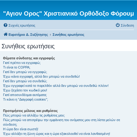
"Αγιον Ορος" Χριστιανικό Ορθόδοξο Φόρουμ
Συχνές ερωτήσεις
Σύνδεση
Ευρετήριο Δ. Συζήτησης
Συνήθεις ερωτήσεις
Συνήθεις ερωτήσεις
Θέματα σύνδεσης και εγγραφής
Γιατί πρέπει να εγγραφώ;
Τι είναι το COPPA;
Γιατί δεν μπορώ να εγγραφώ;
Έχω κάνει εγγραφή, αλλά δεν μπορώ να συνδεθώ!
Γιατί δεν μπορώ να συνδεθώ;
Έχω εγγραφεί κατά το παρελθόν αλλά δεν μπορώ να συνδεθώ πλέον!
Έχω ξεχάσει τον κωδικό μου!
Γιατί αποσυνδέομαι αυτόματα;
Τι κάνει η “Διαγραφή cookies”;
Προτιμήσεις μέλους και ρυθμίσεις
Πώς μπορώ να αλλάξω τις ρυθμίσεις μου;
Πώς μπορώ να αποτρέψω την εμφάνιση του ονόματος μου στη λίστα μελών σε
σύνδεση;
Η ώρα δεν είναι σωστή!
Έχω αλλάξει τη ζώνη ώρας και η ώρα εξακολουθεί να είναι λανθασμένη!