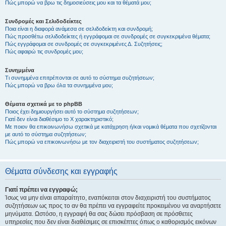
Πώς μπορώ να βρω τις δημοσιεύσεις μου και τα θέματά μου;
Συνδρομές και Σελιδοδείκτες
Ποια είναι η διαφορά ανάμεσα σε σελιδοδείκτη και συνδρομή;
Πώς προσθέτω σελιδοδείκτες ή εγγράφομαι σε συνδρομές σε συγκεκριμένα θέματα;
Πώς εγγράφομαι σε συνδρομές σε συγκεκριμένες Δ. Συζητήσεις;
Πώς αφαιρώ τις συνδρομές μου;
Συνημμένα
Τι συνημμένα επιτρέπονται σε αυτό το σύστημα συζητήσεων;
Πώς μπορώ να βρω όλα τα συνημμένα μου;
Θέματα σχετικά με το phpBB
Ποιος έχει δημιουργήσει αυτό το σύστημα συζητήσεων;
Γιατί δεν είναι διαθέσιμο το Χ χαρακτηριστικό;
Με ποιον θα επικοινωνήσω σχετικά με κατάχρηση ή/και νομικά θέματα που σχετίζονται
με αυτό το σύστημα συζητήσεων;
Πώς μπορώ να επικοινωνήσω με τον διαχειριστή του συστήματος συζητήσεων;
Θέματα σύνδεσης και εγγραφής
Γιατί πρέπει να εγγραφώ;
Ίσως να μην είναι απαραίτητο, εναπόκειται στον διαχειριστή του συστήματος
συζητήσεων ως προς το αν θα πρέπει να εγγραφείτε προκειμένου να αναρτήσετε
μηνύματα. Ωστόσο, η εγγραφή θα σας δώσει πρόσβαση σε πρόσθετες
υπηρεσίες που δεν είναι διαθέσιμες σε επισκέπτες όπως ο καθορισμός εικόνων