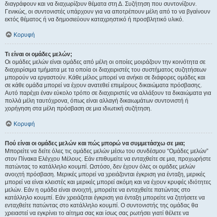
διαγράφουν και να διαχωρίζουν θέματα στη Δ. Συζήτηση που συντονίζουν.
Γενικώς, οι συντονιστές υπάρχουν για να αποτρέπουν μέλη από το να βγαίνουν
εκτός θέματος ή να δημοσιεύουν καταχρηστικό ή προσβλητικό υλικό.
Κορυφή
Τι είναι οι ομάδες μελών;
Οι ομάδες μελών είναι ομάδες από μέλη οι οποίες μοιράζουν την κοινότητα σε
διαχειρίσιμα τμήματα με τα οποία οι διαχειριστές του συστήματος συζητήσεων
μπορούν να εργαστούν. Κάθε μέλος μπορεί να ανήκει σε διάφορες ομάδες και
σε κάθε ομάδα μπορεί να έχουν ανατεθεί επιμέρους δικαιώματα πρόσβασης.
Αυτό παρέχει έναν εύκολο τρόπο σε διαχειριστές να αλλάξουν τα δικαιώματα για
πολλά μέλη ταυτόχρονα, όπως είναι αλλαγή δικαιωμάτων συντονιστή ή
χορήγηση στα μέλη πρόσβαση σε μια ιδιωτική συζήτηση.
Κορυφή
Πού είναι οι ομάδες μελών και πώς μπορώ να συμμετάσχω σε μια;
Μπορείτε να δείτε όλες τις ομάδες μελών μέσω του συνδέσμου “Ομάδες μελών”
στον Πίνακα Ελέγχου Μέλους. Εάν επιθυμείτε να ενταχθείτε σε μια, προχωρήστε
πατώντας το κατάλληλο κουμπί. Ωστόσο, δεν έχουν όλες οι ομάδες μελών
ανοιχτή πρόσβαση. Μερικές μπορεί να χρειάζονται έγκριση για ένταξη, μερικές
μπορεί να είναι κλειστές και μερικές μπορεί ακόμη και να έχουν κρυφές ιδιότητες
μελών. Εάν η ομάδα είναι ανοιχτή, μπορείτε να ενταχθείτε πατώντας στο
κατάλληλο κουμπί. Εάν χρειάζεται έγκριση για ένταξη μπορείτε να ζητήσετε να
ενταχθείτε πατώντας στο κατάλληλο κουμπί. Ο συντονιστής της ομάδας θα
χρειαστεί να εγκρίνει το αίτημα σας και ίσως σας ρωτήσει γιατί θέλετε να