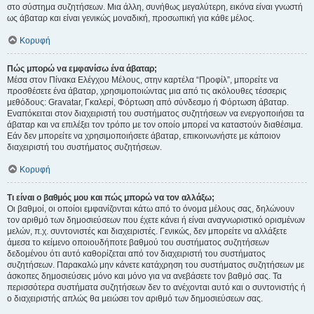
στο σύστημα συζητήσεων. Μια άλλη, συνήθως μεγαλύτερη, εικόνα είναι γνωστή
ως άβαταρ και είναι γενικώς μοναδική, προσωπική για κάθε μέλος.
Κορυφή
Πώς μπορώ να εμφανίσω ένα άβαταρ;
Μέσα στον Πίνακα Ελέγχου Μέλους, στην καρτέλα “Προφίλ”, μπορείτε να
προσθέσετε ένα άβαταρ, χρησιμοποιώντας μια από τις ακόλουθες τέσσερις
μεθόδους: Gravatar, Γκαλερί, Φόρτωση από σύνδεσμο ή Φόρτωση άβαταρ.
Εναπόκειται στον διαχειριστή του συστήματος συζητήσεων να ενεργοποιήσει τα
άβαταρ και να επιλέξει τον τρόπο με τον οποίο μπορεί να καταστούν διαθέσιμα.
Εάν δεν μπορείτε να χρησιμοποιήσετε άβαταρ, επικοινωνήστε με κάποιον
διαχειριστή του συστήματος συζητήσεων.
Κορυφή
Τι είναι ο βαθμός μου και πώς μπορώ να τον αλλάξω;
Οι βαθμοί, οι οποίοι εμφανίζονται κάτω από το όνομα μέλους σας, δηλώνουν
τον αριθμό των δημοσιεύσεων που έχετε κάνει ή είναι αναγνωριστικό ορισμένων
μελών, π.χ. συντονιστές και διαχειριστές. Γενικώς, δεν μπορείτε να αλλάξετε
άμεσα το κείμενο οποιουδήποτε βαθμού του συστήματος συζητήσεων
δεδομένου ότι αυτό καθορίζεται από τον διαχειριστή του συστήματος
συζητήσεων. Παρακαλώ μην κάνετε κατάχρηση του συστήματος συζητήσεων με
άσκοπες δημοσιεύσεις μόνο και μόνο για να ανεβάσετε τον βαθμό σας. Τα
περισσότερα συστήματα συζητήσεων δεν το ανέχονται αυτό και ο συντονιστής ή
ο διαχειριστής απλώς θα μειώσει τον αριθμό των δημοσιεύσεων σας.