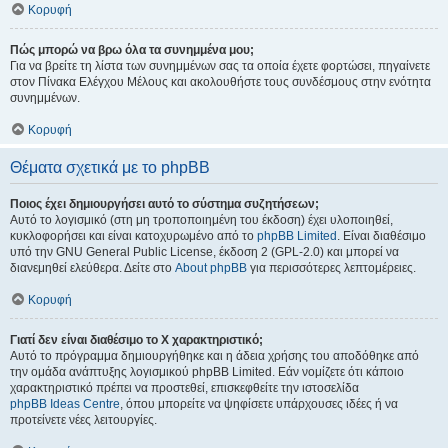
Κορυφή
Πώς μπορώ να βρω όλα τα συνημμένα μου;
Για να βρείτε τη λίστα των συνημμένων σας τα οποία έχετε φορτώσει, πηγαίνετε
στον Πίνακα Ελέγχου Μέλους και ακολουθήστε τους συνδέσμους στην ενότητα
συνημμένων.
Κορυφή
Θέματα σχετικά με το phpBB
Ποιος έχει δημιουργήσει αυτό το σύστημα συζητήσεων;
Αυτό το λογισμικό (στη μη τροποποιημένη του έκδοση) έχει υλοποιηθεί,
κυκλοφορήσει και είναι κατοχυρωμένο από το
phpBB Limited
. Είναι διαθέσιμο
υπό την GNU General Public License, έκδοση 2 (GPL-2.0) και μπορεί να
διανεμηθεί ελεύθερα. Δείτε στο
About phpBB
για περισσότερες λεπτομέρειες.
Κορυφή
Γιατί δεν είναι διαθέσιμο το Χ χαρακτηριστικό;
Αυτό το πρόγραμμα δημιουργήθηκε και η άδεια χρήσης του αποδόθηκε από
την ομάδα ανάπτυξης λογισμικού phpBB Limited. Εάν νομίζετε ότι κάποιο
χαρακτηριστικό πρέπει να προστεθεί, επισκεφθείτε την ιστοσελίδα
phpBB Ideas Centre
, όπου μπορείτε να ψηφίσετε υπάρχουσες ιδέες ή να
προτείνετε νέες λειτουργίες.