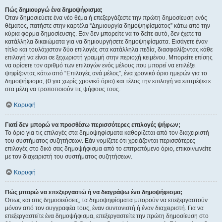
Πώς δημιουργώ ένα δημοψήφισμα;
Όταν δημοσιεύετε ένα νέο θέμα ή επεξεργάζεστε την πρώτη δημοσίευση ενός
θέματος, πατήστε στην καρτέλα “Δημιουργία δημοψηφίσματος” κάτω από την
κύρια φόρμα δημοσίευσης. Εάν δεν μπορείτε να το δείτε αυτό, δεν έχετε τα
κατάλληλα δικαιώματα για να δημιουργήσετε δημοψηφίσματα. Εισάγετε έναν
τίτλο και τουλάχιστον δύο επιλογές στα κατάλληλα πεδία, διασφαλίζοντας κάθε
επιλογή να είναι σε ξεχωριστή γραμμή στην περιοχή κειμένου. Μπορείτε επίσης
να ορίσετε τον αριθμό των επιλογών ενός μέλους που μπορεί να επιλέξει
ψηφίζοντας κάτω από “Επιλογές ανά μέλος”, ένα χρονικό όριο ημερών για το
δημοψήφισμα, (0 για χωρίς χρονικό όριο) και τέλος την επιλογή να επιτρέψετε
στα μέλη να τροποποιούν τις ψήφους τους.
Κορυφή
Γιατί δεν μπορώ να προσθέσω περισσότερες επιλογές ψήφων;
Το όριο για τις επιλογές στα δημοψηφίσματα καθορίζεται από τον διαχειριστή
του συστήματος συζητήσεων. Εάν νομίζετε ότι χρειάζονται περισσότερες
επιλογές στο δικό σας δημοψήφισμα από το επιτρεπόμενο όριο, επικοινωνείτε
με τον διαχειριστή του συστήματος συζητήσεων.
Κορυφή
Πώς μπορώ να επεξεργαστώ ή να διαγράψω ένα δημοψήφισμα;
Όπως και στις δημοσιεύσεις, τα δημοψηφίσματα μπορούν να επεξεργαστούν
μόνον από τον συγγραφέα τους, έναν συντονιστή ή έναν διαχειριστή. Για να
επεξεργαστείτε ένα δημοψήφισμα, επεξεργαστείτε την πρώτη δημοσίευση στο