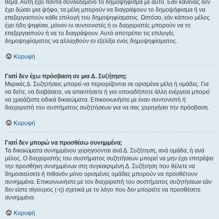
θέμα. Αυτή έχει πάντα συνδεδεμένο το δημοψήφισμα με αυτό. Εάν κανένας δεν
έχει δώσει μια ψήφο, τα μέλη μπορούν να διαγράψουν το δημοψήφισμα ή να
επεξεργαστούν κάθε επιλογή του δημοψηφίσματος. Ωστόσο, εάν κάποιο μέλος
έχει ήδη ψηφίσει, μόνον οι συντονιστές ή οι διαχειριστές μπορούν να το
επεξεργαστούν ή να το διαγράψουν. Αυτό αποτρέπει τις επιλογές
δημοψηφίσματος να αλλαχθούν εν εξελίξει ενός δημοψηφίσματος.
Κορυφή
Γιατί δεν έχω πρόσβαση σε μια Δ. Συζήτηση;
Μερικές Δ. Συζητήσεις μπορεί να περιορίζονται σε ορισμένα μέλη ή ομάδες. Για
να δείτε, να διαβάσετε, να απαντήσετε ή για οποιαδήποτε άλλη ενέργεια μπορεί
να χρειάζεστε ειδικά δικαιώματα. Επικοινωνήστε με έναν συντονιστή ή
διαχειριστή του συστήματος συζητήσεων για να σας χορηγήσει την πρόσβαση.
Κορυφή
Γιατί δεν μπορώ να προσθέσω συνημμένα;
Τα δικαιώματα συνημμένου χορηγούνται ανά Δ. Συζήτηση, ανά ομάδα, ή ανά
μέλος. Ο διαχειριστής του συστήματος συζητήσεων μπορεί να μην έχει επιτρέψει
την προσθήκη συνημμένων στη συγκεκριμένη Δ. Συζήτηση που θέλετε να
δημοσιεύσετε ή πιθανόν μόνο ορισμένες ομάδες μπορούν να προσθέτουν
συνημμένα. Επικοινωνήστε με τον διαχειριστή του συστήματος συζητήσεων εάν
δεν είστε σίγουρος (-η) σχετικά με το λόγο που δεν μπορείτε να προσθέσετε
συνημμένα.
Κορυφή