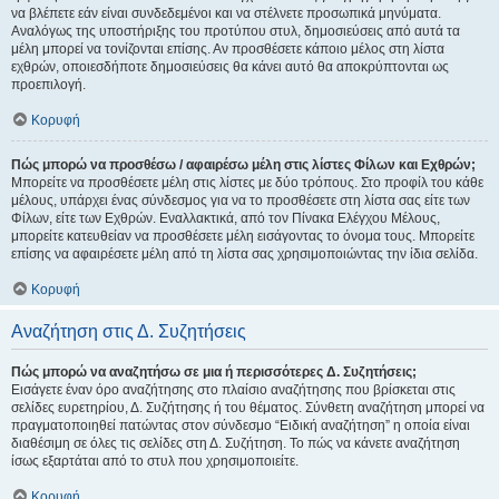
να βλέπετε εάν είναι συνδεδεμένοι και να στέλνετε προσωπικά μηνύματα.
Αναλόγως της υποστήριξης του προτύπου στυλ, δημοσιεύσεις από αυτά τα
μέλη μπορεί να τονίζονται επίσης. Αν προσθέσετε κάποιο μέλος στη λίστα
εχθρών, οποιεσδήποτε δημοσιεύσεις θα κάνει αυτό θα αποκρύπτονται ως
προεπιλογή.
Κορυφή
Πώς μπορώ να προσθέσω / αφαιρέσω μέλη στις λίστες Φίλων και Εχθρών;
Μπορείτε να προσθέσετε μέλη στις λίστες με δύο τρόπους. Στο προφίλ του κάθε
μέλους, υπάρχει ένας σύνδεσμος για να το προσθέσετε στη λίστα σας είτε των
Φίλων, είτε των Εχθρών. Εναλλακτικά, από τον Πίνακα Ελέγχου Μέλους,
μπορείτε κατευθείαν να προσθέσετε μέλη εισάγοντας το όνομα τους. Μπορείτε
επίσης να αφαιρέσετε μέλη από τη λίστα σας χρησιμοποιώντας την ίδια σελίδα.
Κορυφή
Αναζήτηση στις Δ. Συζητήσεις
Πώς μπορώ να αναζητήσω σε μια ή περισσότερες Δ. Συζητήσεις;
Εισάγετε έναν όρο αναζήτησης στο πλαίσιο αναζήτησης που βρίσκεται στις
σελίδες ευρετηρίου, Δ. Συζήτησης ή του θέματος. Σύνθετη αναζήτηση μπορεί να
πραγματοποιηθεί πατώντας στον σύνδεσμο “Ειδική αναζήτηση” η οποία είναι
διαθέσιμη σε όλες τις σελίδες στη Δ. Συζήτηση. Το πώς να κάνετε αναζήτηση
ίσως εξαρτάται από το στυλ που χρησιμοποιείτε.
Κορυφή