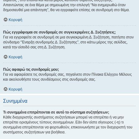
θέματος", στο επάνω και κάτω μέρος κάποιου θέματος συζήτησης.
Απαντώντας σε ένα θέμα με σημειωμένη την επιλογή “Να ενημερωθώ όταν
δημοσιευθεί μια απάντηση”, θα να εγγραφείτε επίσης σε συνδρομή στο θέμα.
Κορυφή
Πώς εγγράφομαι σε συνδρομές σε συγκεκριμένες Δ. Συζητήσεις;
Για να εγγραφείτε σε συνδρομή σε μια συγκεκριμένη Δ. Συζήτηση, πατήστε στον
σύνδεσμο “Έναρξη συνδρομής Δ. Συζήτησης”, στο κάτω μέρος της σελίδας,
κατά την είσοδό σας στη Δ. Συζήτηση.
Κορυφή
Πώς αφαιρώ τις συνδρομές μου;
Για να αφαιρέσετε τις συνδρομές σας, πηγαίνετε στον Πίνακα Ελέγχου Μέλους
και ακολουθήστε τους συνδέσμους στις συνδρομές σας.
Κορυφή
Συνημμένα
Τι συνημμένα επιτρέπονται σε αυτό το σύστημα συζητήσεων;
Κάθε διαχειριστής συστήματος συζητήσεων μπορεί να επιτρέπει ή να μην
επιτρέπει ορισμένους τύπους συνημμένων. Εάν δεν είστε σίγουρος (-η) τι
συνημμένα επιτρέπονται να φορτωθούν, επικοινωνήστε με τον διαχειριστή του
συστήματος συζητήσεων για βοήθεια.