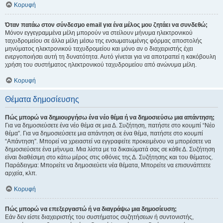
Κορυφή
Όταν πατάω στον σύνδεσμο email για ένα μέλος μου ζητάει να συνδεθώ;
Μόνον εγγεγραμμένα μέλη μπορούν να στείλουν μήνυμα ηλεκτρονικού
ταχυδρομείου σε άλλα μέλη μέσω της ενσωματωμένης φόρμας αποστολής
μηνύματος ηλεκτρονικού ταχυδρομείου και μόνο αν ο διαχειριστής έχει
ενεργοποιήσει αυτή τη δυνατότητα. Αυτό γίνεται για να αποτραπεί η κακόβουλη
χρήση του συστήματος ηλεκτρονικού ταχυδρομείου από ανώνυμα μέλη.
Κορυφή
Θέματα δημοσίευσης
Πώς μπορώ να δημιουργήσω ένα νέο θέμα ή να δημοσιεύσω μια απάντηση;
Για να δημοσιεύσετε ένα νέο θέμα σε μια Δ. Συζήτηση, πατήστε στο κουμπί “Νέο
θέμα”. Για να δημοσιεύσετε μια απάντηση σε ένα θέμα, πατήστε στο κουμπί
“Απάντηση”. Μπορεί να χρειαστεί να εγγραφείτε προκειμένου να μπορέσετε να
δημοσιεύσετε ένα μήνυμα. Μια λίστα με τα δικαιώματά σας σε κάθε Δ. Συζήτηση
είναι διαθέσιμη στο κάτω μέρος στις οθόνες της Δ. Συζήτησης και του θέματος.
Παράδειγμα: Μπορείτε να δημοσιεύετε νέα θέματα, Μπορείτε να επισυνάπτετε
αρχεία, κλπ.
Κορυφή
Πώς μπορώ να επεξεργαστώ ή να διαγράψω μια δημοσίευση;
Εάν δεν είστε διαχειριστής του συστήματος συζητήσεων ή συντονιστής,