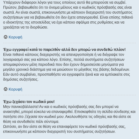
Υπάρχουν διάφοροι λόγοι για τους οποίους αυτό θα μπορούσε να συμβεί.
Πρώτον, βεβαιωθείτε ότι το όνομα μέλους και ο κωδικός πρόσβασής σας είναι
σωστά. Αν είναι σωστά, επικοινωνήστε με κάποιον διαχειριστή του συστήματος
συζητήσεων για να βεβαιωθείτε ότι δεν έχετε απαγορευθεί. Είναι επίσης πιθανό
ο ιδιοκτήτης της ιστοσελίδας να έχει κάποιο σφάλμα στις ρυθμίσεις και να
χρειάζεται να το διορθώσει.
Κορυφή
Έχω εγγραφεί κατά το παρελθόν αλλά δεν μπορώ να συνδεθώ πλέον!
Είναι πιθανό κάποιος διαχειριστής να απενεργοποίησε ή να διέγραψε τον
λογαριασμό σας για κάποιο λόγο. Επίσης, πολλά συστήματα συζητήσεων
απομακρύνουν μέλη περιοδικά που δεν έχουν δημοσιεύσει μηνύματα για
μεγάλο χρονικό διάστημα για να μειώσουν το μέγεθος της βάσης δεδομένων.
Εάν αυτό συμβαίνει, προσπαθήστε να εγγραφείτε ξανά και να εμπλακείτε στις
δημόσιες συζητήσεις.
Κορυφή
Έχω ξεχάσει τον κωδικό μου!
Μην πανικοβάλλεστε! Αν και ο κωδικός πρόσβασής σας δεν μπορεί να
ανακτηθεί, μπορεί εύκολα να επαναφερθεί. Επισκεφθείτε τη σελίδα σύνδεσης και
πατήστε στο
Ξέχασα τον κωδικό μου
. Ακολουθήστε τις οδηγίες και θα είστε σε
θέση να συνδεθείτε πάλι σύντομα.
Ωστόσο, αν δεν είστε σε θέση να επαναφέρετε τον κωδικό πρόσβασής σας,
επικοινωνήστε με κάποιον διαχειριστή του συστήματος συζητήσεων.