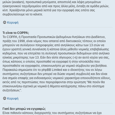
μελών (avatars), προσωπικά μηνύματα, αποστολή και λήψη μηνυμάτων
ηλεκτρονικού ταχυδρομείου από και προς άλλα μέλη, ένταξη σε ομάδα μελών,
κλπ. Χρειάζονται μόνο μερικά λεπτά για την εγγραφή σας οπότε σας
συμβουλεύουμε να το κάνετε.
Κορυφή
Τι είναι το COPPA;
Το COPPA, ή Προστασία Προσωπικών Δεδομένων Ανηλίκων στο Διαδίκτυο,
πράξη του 1998, είναι νόμος που απαιτεί από δικτυακούς τόπους οι οποίοι
μπορούν να συλλέγουν πληροφορίες από ανηλίκους κάτω των 13 ετών να
έχουν γραπτή γονική συναίνεση ή κάποια άλλη μέθοδο νομικής επιβεβαίωσης
κηδεμόνα, που να επιτρέπει τη συλλογή προσωπικών δεδομένων από ανήλικο
ηλικίας μικρότερης των 13. Εάν δεν είστε σίγουρος (-η) αν αυτό ισχύει για σας,
όπως κάποιος ο οποίος προσπαθεί να εγγραφεί ή στην ιστοσελίδα που
προσπαθείτε να εγγραφείτε, επικοινωνήστε με νομικό σύμβουλο για βοήθεια.
Παρακαλώ σημειώστε ότι το phpBB Limited και ο ιδιοκτήτης του εν λόγω
συστήματος συζητήσεων δεν μπορεί να δώσει νομική συμβουλή και δεν είναι
ένα σημείο επαφής για ενδοιασμούς νομικού χαρακτήρα οποιουδήποτε είδους,
εκτός από τις περιπτώσεις που περιγράφονται στην ερώτηση “Με ποιόν θα
επικοινωνήσω σχετικά με νομικά ή θέματα κατάχρησης πάνω στο σύστημα
συζητήσεων;”.
Κορυφή
Γιατί δεν μπορώ να εγγραφώ;
Είναι πιθανόν κάποιος διαχειριστής του συστήματος συζητήσεων να έχει