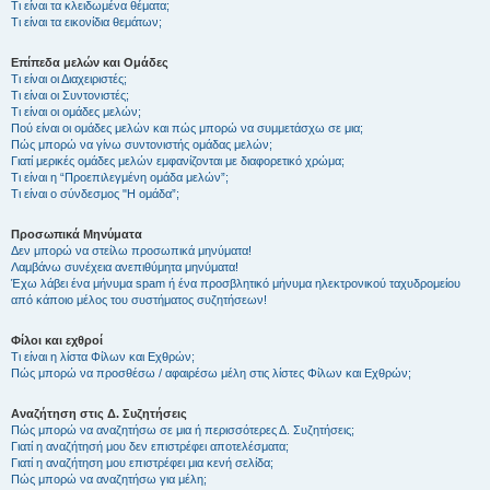
Τι είναι τα κλειδωμένα θέματα;
Τι είναι τα εικονίδια θεμάτων;
Επίπεδα μελών και Ομάδες
Τι είναι οι Διαχειριστές;
Τι είναι οι Συντονιστές;
Τι είναι οι ομάδες μελών;
Πού είναι οι ομάδες μελών και πώς μπορώ να συμμετάσχω σε μια;
Πώς μπορώ να γίνω συντονιστής ομάδας μελών;
Γιατί μερικές ομάδες μελών εμφανίζονται με διαφορετικό χρώμα;
Τι είναι η “Προεπιλεγμένη ομάδα μελών”;
Τι είναι ο σύνδεσμος "Η ομάδα”;
Προσωπικά Μηνύματα
Δεν μπορώ να στείλω προσωπικά μηνύματα!
Λαμβάνω συνέχεια ανεπιθύμητα μηνύματα!
Έχω λάβει ένα μήνυμα spam ή ένα προσβλητικό μήνυμα ηλεκτρονικού ταχυδρομείου
από κάποιο μέλος του συστήματος συζητήσεων!
Φίλοι και εχθροί
Τι είναι η λίστα Φίλων και Εχθρών;
Πώς μπορώ να προσθέσω / αφαιρέσω μέλη στις λίστες Φίλων και Εχθρών;
Αναζήτηση στις Δ. Συζητήσεις
Πώς μπορώ να αναζητήσω σε μια ή περισσότερες Δ. Συζητήσεις;
Γιατί η αναζήτησή μου δεν επιστρέφει αποτελέσματα;
Γιατί η αναζήτηση μου επιστρέφει μια κενή σελίδα;
Πώς μπορώ να αναζητήσω για μέλη;