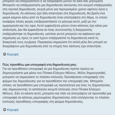
μπορείτε να επεξεργαστείτε ή να διαγράψετε μόνον τα δικά σας μηνύματα.
Μπορείτε να επεξεργαστείτε μια δημοσίευση πατώντας στο κουμπί επεξεργασίας
στη σχετική δημοσίευση, συχνά μόνο για περιορισμένο χρόνο αφότου έγινε η
δημοσίευση. Αν κάποιος έχει ήδη απαντήσει στη δημοσίευση, θα βρείτε ένα
μικρό κείμενο κάτω από τη δημοσίευση όταν επιστρέψετε στο θέμα, το οποίο
αναφέρει πόσες φορές επεξεργαστήκατε το μήνυμα αυτό, μαζί με την
ημερομηνία και την ώρα. Αυτό εμφανίζεται μόνον όταν κάποιος έχει κάνει μια
απάντηση. Δεν θα εμφανίζεται αν ένας συντονιστής ή διαχειριστής
επεξεργάστηκε τη δημοσίευση, ωστόσο αυτοί μπορούν να αφήσουν μια
σημείωση ως προς το γιατί έχουν επεξεργαστεί τη δημοσίευση κατά τη
διακριτική τους ευχέρεια. Παρακαλώ σημειώστε ότι απλά μέλη δεν μπορεί να
διαγράψουν μια δημοσίευση από τη στιγμή που κάποιος έχει απαντήσει.
Κορυφή
Πώς προσθέτω μια υπογραφή στη δημοσίευση μου;
Για να προσθέσετε υπογραφή σε μια δημοσίευση πρέπει πρώτα να
δημιουργήσετε μια μέσω του Πίνακα Ελέγχου Μέλους. Μόλις δημιουργηθεί,
μπορείτε να σημειώσετε το πλαίσιο επιλογής
Προσάρτηση υπογραφής
στη
φόρμα της δημοσίευσης για να προσθέσετε την υπογραφή σας. Μπορείτε
επίσης να προσθέσετε μια υπογραφή ως προεπιλογή για όλες τις δημοσιεύσεις
σας σημειώνοντας το κατάλληλο κουμπί επιλογής στον Πίνακα Ελέγχου
Μέλους. Εάν το κάνετε αυτό, μπορείτε και πάλι να αποτρέψετε να προστεθεί μια
υπογραφή σε κάποιες μεμονωμένες δημοσιεύσεις από-επιλέγοντας το πλαίσιο
επιλογής προσθήκης υπογραφής στη φόρμα δημοσίευσης.
Κορυφή