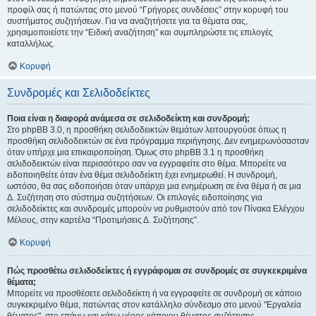
προφίλ σας ή πατώντας στο μενού “Γρήγορες συνδέσεις” στην κορυφή του
συστήματος συζητήσεων. Για να αναζητήσετε για τα θέματα σας,
χρησιμοποιείστε την “Ειδική αναζήτηση” και συμπληρώστε τις επιλογές
καταλλήλως.
Κορυφή
Συνδρομές και Σελιδοδείκτες
Ποια είναι η διαφορά ανάμεσα σε σελιδοδείκτη και συνδρομή;
Στο phpBB 3.0, η προσθήκη σελιδοδεικτών θεμάτων λειτουργούσε όπως η
προσθήκη σελιδοδεικτών σε ένα πρόγραμμα περιήγησης. Δεν ενημερωνόσασταν
όταν υπήρχε μια επικαιροποίηση. Όμως στο phpBB 3.1 η προσθήκη
σελιδοδεικτών είναι περισσότερο σαν να εγγραφείτε στο θέμα. Μπορείτε να
ειδοποιηθείτε όταν ένα θέμα σελιδοδείκτη έχει ενημερωθεί. Η συνδρομή,
ωστόσο, θα σας ειδοποιήσει όταν υπάρχει μια ενημέρωση σε ένα θέμα ή σε μια
Δ. Συζήτηση στο σύστημα συζητήσεων. Οι επιλογές ειδοποίησης για
σελιδοδείκτες και συνδρομές μπορούν να ρυθμιστούν από τον Πίνακα Ελέγχου
Μέλους, στην καρτέλα “Προτιμήσεις Δ. Συζήτησης”.
Κορυφή
Πώς προσθέτω σελιδοδείκτες ή εγγράφομαι σε συνδρομές σε συγκεκριμένα
θέματα;
Μπορείτε να προσθέσετε σελιδοδείκτη ή να εγγραφείτε σε συνδρομή σε κάποιο
συγκεκριμένο θέμα, πατώντας στον κατάλληλο σύνδεσμο στο μενού "Εργαλεία