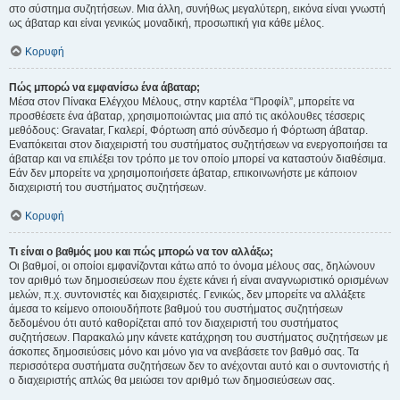
στο σύστημα συζητήσεων. Μια άλλη, συνήθως μεγαλύτερη, εικόνα είναι γνωστή
ως άβαταρ και είναι γενικώς μοναδική, προσωπική για κάθε μέλος.
Κορυφή
Πώς μπορώ να εμφανίσω ένα άβαταρ;
Μέσα στον Πίνακα Ελέγχου Μέλους, στην καρτέλα “Προφίλ”, μπορείτε να
προσθέσετε ένα άβαταρ, χρησιμοποιώντας μια από τις ακόλουθες τέσσερις
μεθόδους: Gravatar, Γκαλερί, Φόρτωση από σύνδεσμο ή Φόρτωση άβαταρ.
Εναπόκειται στον διαχειριστή του συστήματος συζητήσεων να ενεργοποιήσει τα
άβαταρ και να επιλέξει τον τρόπο με τον οποίο μπορεί να καταστούν διαθέσιμα.
Εάν δεν μπορείτε να χρησιμοποιήσετε άβαταρ, επικοινωνήστε με κάποιον
διαχειριστή του συστήματος συζητήσεων.
Κορυφή
Τι είναι ο βαθμός μου και πώς μπορώ να τον αλλάξω;
Οι βαθμοί, οι οποίοι εμφανίζονται κάτω από το όνομα μέλους σας, δηλώνουν
τον αριθμό των δημοσιεύσεων που έχετε κάνει ή είναι αναγνωριστικό ορισμένων
μελών, π.χ. συντονιστές και διαχειριστές. Γενικώς, δεν μπορείτε να αλλάξετε
άμεσα το κείμενο οποιουδήποτε βαθμού του συστήματος συζητήσεων
δεδομένου ότι αυτό καθορίζεται από τον διαχειριστή του συστήματος
συζητήσεων. Παρακαλώ μην κάνετε κατάχρηση του συστήματος συζητήσεων με
άσκοπες δημοσιεύσεις μόνο και μόνο για να ανεβάσετε τον βαθμό σας. Τα
περισσότερα συστήματα συζητήσεων δεν το ανέχονται αυτό και ο συντονιστής ή
ο διαχειριστής απλώς θα μειώσει τον αριθμό των δημοσιεύσεων σας.