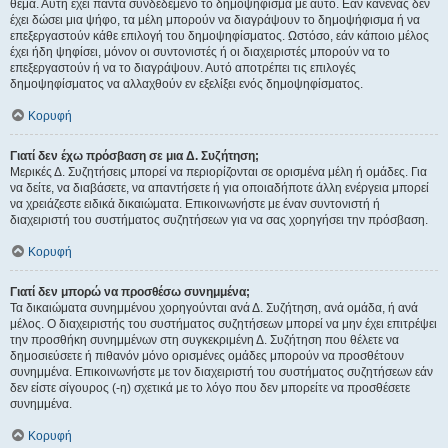
θέμα. Αυτή έχει πάντα συνδεδεμένο το δημοψήφισμα με αυτό. Εάν κανένας δεν
έχει δώσει μια ψήφο, τα μέλη μπορούν να διαγράψουν το δημοψήφισμα ή να
επεξεργαστούν κάθε επιλογή του δημοψηφίσματος. Ωστόσο, εάν κάποιο μέλος
έχει ήδη ψηφίσει, μόνον οι συντονιστές ή οι διαχειριστές μπορούν να το
επεξεργαστούν ή να το διαγράψουν. Αυτό αποτρέπει τις επιλογές
δημοψηφίσματος να αλλαχθούν εν εξελίξει ενός δημοψηφίσματος.
Κορυφή
Γιατί δεν έχω πρόσβαση σε μια Δ. Συζήτηση;
Μερικές Δ. Συζητήσεις μπορεί να περιορίζονται σε ορισμένα μέλη ή ομάδες. Για
να δείτε, να διαβάσετε, να απαντήσετε ή για οποιαδήποτε άλλη ενέργεια μπορεί
να χρειάζεστε ειδικά δικαιώματα. Επικοινωνήστε με έναν συντονιστή ή
διαχειριστή του συστήματος συζητήσεων για να σας χορηγήσει την πρόσβαση.
Κορυφή
Γιατί δεν μπορώ να προσθέσω συνημμένα;
Τα δικαιώματα συνημμένου χορηγούνται ανά Δ. Συζήτηση, ανά ομάδα, ή ανά
μέλος. Ο διαχειριστής του συστήματος συζητήσεων μπορεί να μην έχει επιτρέψει
την προσθήκη συνημμένων στη συγκεκριμένη Δ. Συζήτηση που θέλετε να
δημοσιεύσετε ή πιθανόν μόνο ορισμένες ομάδες μπορούν να προσθέτουν
συνημμένα. Επικοινωνήστε με τον διαχειριστή του συστήματος συζητήσεων εάν
δεν είστε σίγουρος (-η) σχετικά με το λόγο που δεν μπορείτε να προσθέσετε
συνημμένα.
Κορυφή