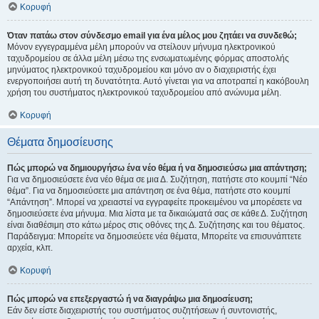
Κορυφή
Όταν πατάω στον σύνδεσμο email για ένα μέλος μου ζητάει να συνδεθώ;
Μόνον εγγεγραμμένα μέλη μπορούν να στείλουν μήνυμα ηλεκτρονικού
ταχυδρομείου σε άλλα μέλη μέσω της ενσωματωμένης φόρμας αποστολής
μηνύματος ηλεκτρονικού ταχυδρομείου και μόνο αν ο διαχειριστής έχει
ενεργοποιήσει αυτή τη δυνατότητα. Αυτό γίνεται για να αποτραπεί η κακόβουλη
χρήση του συστήματος ηλεκτρονικού ταχυδρομείου από ανώνυμα μέλη.
Κορυφή
Θέματα δημοσίευσης
Πώς μπορώ να δημιουργήσω ένα νέο θέμα ή να δημοσιεύσω μια απάντηση;
Για να δημοσιεύσετε ένα νέο θέμα σε μια Δ. Συζήτηση, πατήστε στο κουμπί “Νέο
θέμα”. Για να δημοσιεύσετε μια απάντηση σε ένα θέμα, πατήστε στο κουμπί
“Απάντηση”. Μπορεί να χρειαστεί να εγγραφείτε προκειμένου να μπορέσετε να
δημοσιεύσετε ένα μήνυμα. Μια λίστα με τα δικαιώματά σας σε κάθε Δ. Συζήτηση
είναι διαθέσιμη στο κάτω μέρος στις οθόνες της Δ. Συζήτησης και του θέματος.
Παράδειγμα: Μπορείτε να δημοσιεύετε νέα θέματα, Μπορείτε να επισυνάπτετε
αρχεία, κλπ.
Κορυφή
Πώς μπορώ να επεξεργαστώ ή να διαγράψω μια δημοσίευση;
Εάν δεν είστε διαχειριστής του συστήματος συζητήσεων ή συντονιστής,