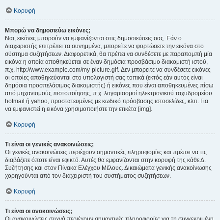
Κορυφή
Μπορώ να δημοσιεύω εικόνες;
Ναι, εικόνες μπορούν να εμφανίζονται στις δημοσιεύσεις σας. Εάν ο
διαχειριστής επιτρέπει τα συνημμένα, μπορείτε να φορτώσετε την εικόνα στο
σύστημα συζητήσεων. Διαφορετικά, θα πρέπει να συνδέσετε με παραπομπή μία
εικόνα η οποία αποθηκεύεται σε έναν δημόσια προσβάσιμο διακομιστή ιστού,
π.χ. http://www.example.com/my-picture.gif. Δεν μπορείτε να συνδέσετε εικόνες
οι οποίες αποθηκεύονται στο υπολογιστή σας τοπικά (εκτός εάν αυτός είναι
δημόσια προσπελάσιμος διακομιστής) ή εικόνες που είναι αποθηκευμένες πίσω
από μηχανισμούς πιστοποίησης, π.χ. λογαριασμοί ηλεκτρονικού ταχυδρομείου
hotmail ή yahoo, προστατευμένες με κωδικό πρόσβασης ιστοσελίδες, κλπ. Για
να εμφανιστεί η εικόνα χρησιμοποιήστε την ετικέτα [img].
Κορυφή
Τι είναι οι γενικές ανακοινώσεις;
Οι γενικές ανακοινώσεις περιέχουν σημαντικές πληροφορίες και πρέπει να τις
διαβάζετε όποτε είναι εφικτό. Αυτές θα εμφανίζονται στην κορυφή της κάθε Δ.
Συζήτησης και στον Πίνακα Ελέγχου Μέλους. Δικαιώματα γενικής ανακοίνωσης
χορηγούνται από τον διαχειριστή του συστήματος συζητήσεων.
Κορυφή
Τι είναι οι ανακοινώσεις;
Οι ανακοινώσεις συχνά περιέχουν σημαντικές πληροφορίες για τη συγκεκριμένη