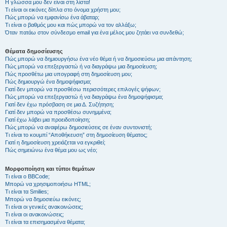
Η γλώσσα μου δεν είναι στη λίστα!
Τι είναι οι εικόνες δίπλα στο όνομα χρήστη μου;
Πώς μπορώ να εμφανίσω ένα άβαταρ;
Τι είναι ο βαθμός μου και πώς μπορώ να τον αλλάξω;
Όταν πατάω στον σύνδεσμο email για ένα μέλος μου ζητάει να συνδεθώ;
Θέματα δημοσίευσης
Πώς μπορώ να δημιουργήσω ένα νέο θέμα ή να δημοσιεύσω μια απάντηση;
Πώς μπορώ να επεξεργαστώ ή να διαγράψω μια δημοσίευση;
Πώς προσθέτω μια υπογραφή στη δημοσίευση μου;
Πώς δημιουργώ ένα δημοψήφισμα;
Γιατί δεν μπορώ να προσθέσω περισσότερες επιλογές ψήφων;
Πώς μπορώ να επεξεργαστώ ή να διαγράψω ένα δημοψήφισμα;
Γιατί δεν έχω πρόσβαση σε μια Δ. Συζήτηση;
Γιατί δεν μπορώ να προσθέσω συνημμένα;
Γιατί έχω λάβει μια προειδοποίηση;
Πώς μπορώ να αναφέρω δημοσιεύσεις σε έναν συντονιστή;
Τι είναι το κουμπί “Αποθήκευση” στη δημοσίευση θέματος;
Γιατί η δημοσίευση χρειάζεται να εγκριθεί;
Πώς σημειώνω ένα θέμα μου ως νέο;
Μορφοποίηση και τύποι θεμάτων
Τι είναι ο BBCode;
Μπορώ να χρησιμοποιήσω HTML;
Τι είναι τα Smilies;
Μπορώ να δημοσιεύω εικόνες;
Τι είναι οι γενικές ανακοινώσεις;
Τι είναι οι ανακοινώσεις;
Τι είναι τα επισημασμένα θέματα;