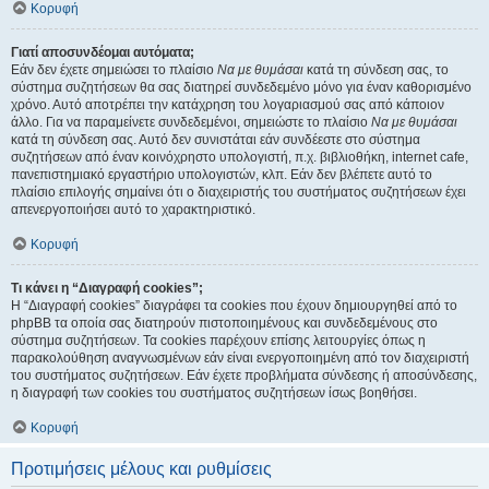
Κορυφή
Γιατί αποσυνδέομαι αυτόματα;
Εάν δεν έχετε σημειώσει το πλαίσιο
Να με θυμάσαι
κατά τη σύνδεση σας, το
σύστημα συζητήσεων θα σας διατηρεί συνδεδεμένο μόνο για έναν καθορισμένο
χρόνο. Αυτό αποτρέπει την κατάχρηση του λογαριασμού σας από κάποιον
άλλο. Για να παραμείνετε συνδεδεμένοι, σημειώστε το πλαίσιο
Να με θυμάσαι
κατά τη σύνδεση σας. Αυτό δεν συνιστάται εάν συνδέεστε στο σύστημα
συζητήσεων από έναν κοινόχρηστο υπολογιστή, π.χ. βιβλιοθήκη, internet cafe,
πανεπιστημιακό εργαστήριο υπολογιστών, κλπ. Εάν δεν βλέπετε αυτό το
πλαίσιο επιλογής σημαίνει ότι ο διαχειριστής του συστήματος συζητήσεων έχει
απενεργοποιήσει αυτό το χαρακτηριστικό.
Κορυφή
Τι κάνει η “Διαγραφή cookies”;
Η “Διαγραφή cookies” διαγράφει τα cookies που έχουν δημιουργηθεί από το
phpBB τα οποία σας διατηρούν πιστοποιημένους και συνδεδεμένους στο
σύστημα συζητήσεων. Τα cookies παρέχουν επίσης λειτουργίες όπως η
παρακολούθηση αναγνωσμένων εάν είναι ενεργοποιημένη από τον διαχειριστή
του συστήματος συζητήσεων. Εάν έχετε προβλήματα σύνδεσης ή αποσύνδεσης,
η διαγραφή των cookies του συστήματος συζητήσεων ίσως βοηθήσει.
Κορυφή
Προτιμήσεις μέλους και ρυθμίσεις