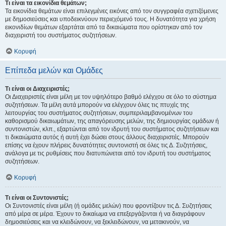
Τι είναι τα εικονίδια θεμάτων;
Τα εικονίδια θεμάτων είναι επιλεγμένες εικόνες από τον συγγραφέα σχετιζόμενες
με δημοσιεύσεις και υποδεικνύουν περιεχόμενό τους. Η δυνατότητα για χρήση
εικονιδίων θεμάτων εξαρτάται από τα δικαιώματα που ορίστηκαν από τον
διαχειριστή του συστήματος συζητήσεων.
Κορυφή
Επίπεδα μελών και Ομάδες
Τι είναι οι Διαχειριστές;
Οι Διαχειριστές είναι μέλη με τον υψηλότερο βαθμό ελέγχου σε όλο το σύστημα
συζητήσεων. Τα μέλη αυτά μπορούν να ελέγχουν όλες τις πτυχές της
λειτουργίας του συστήματος συζητήσεων, συμπεριλαμβανομένων του
καθορισμού δικαιωμάτων, της απαγόρευσης μελών, της δημιουργίας ομάδων ή
συντονιστών, κλπ., εξαρτώνται από τον ιδρυτή του συστήματος συζητήσεων και
τι δικαιώματα αυτός ή αυτή έχει δώσει στους άλλους διαχειριστές. Μπορούν
επίσης να έχουν πλήρεις δυνατότητες συντονιστή σε όλες τις Δ. Συζητήσεις,
ανάλογα με τις ρυθμίσεις που διατυπώνεται από τον ιδρυτή του συστήματος
συζητήσεων.
Κορυφή
Τι είναι οι Συντονιστές;
Οι Συντονιστές είναι μέλη (ή ομάδες μελών) που φροντίζουν τις Δ. Συζητήσεις
από μέρα σε μέρα. Έχουν το δικαίωμα να επεξεργάζονται ή να διαγράφουν
δημοσιεύσεις και να κλειδώνουν, να ξεκλειδώνουν, να μετακινούν, να