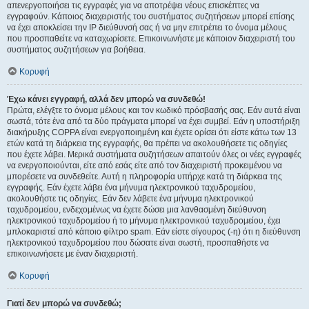
απενεργοποιήσει τις εγγραφές για να αποτρέψει νέους επισκέπτες να
εγγραφούν. Κάποιος διαχειριστής του συστήματος συζητήσεων μπορεί επίσης
να έχει αποκλείσει την IP διεύθυνσή σας ή να μην επιτρέπει το όνομα μέλους
που προσπαθείτε να καταχωρίσετε. Επικοινωνήστε με κάποιον διαχειριστή του
συστήματος συζητήσεων για βοήθεια.
Κορυφή
Έχω κάνει εγγραφή, αλλά δεν μπορώ να συνδεθώ!
Πρώτα, ελέγξτε το όνομα μέλους και τον κωδικό πρόσβασής σας. Εάν αυτά είναι
σωστά, τότε ένα από τα δύο πράγματα μπορεί να έχει συμβεί. Εάν η υποστήριξη
διακήρυξης COPPA είναι ενεργοποιημένη και έχετε ορίσει ότι είστε κάτω των 13
ετών κατά τη διάρκεια της εγγραφής, θα πρέπει να ακολουθήσετε τις οδηγίες
που έχετε λάβει. Μερικά συστήματα συζητήσεων απαιτούν όλες οι νέες εγγραφές
να ενεργοποιούνται, είτε από εσάς είτε από τον διαχειριστή προκειμένου να
μπορέσετε να συνδεθείτε. Αυτή η πληροφορία υπήρχε κατά τη διάρκεια της
εγγραφής. Εάν έχετε λάβει ένα μήνυμα ηλεκτρονικού ταχυδρομείου,
ακολουθήστε τις οδηγίες. Εάν δεν λάβετε ένα μήνυμα ηλεκτρονικού
ταχυδρομείου, ενδεχομένως να έχετε δώσει μια λανθασμένη διεύθυνση
ηλεκτρονικού ταχυδρομείου ή το μήνυμα ηλεκτρονικού ταχυδρομείου, έχει
μπλοκαριστεί από κάποιο φίλτρο spam. Εάν είστε σίγουρος (-η) ότι η διεύθυνση
ηλεκτρονικού ταχυδρομείου που δώσατε είναι σωστή, προσπαθήστε να
επικοινωνήσετε με έναν διαχειριστή.
Κορυφή
Γιατί δεν μπορώ να συνδεθώ;