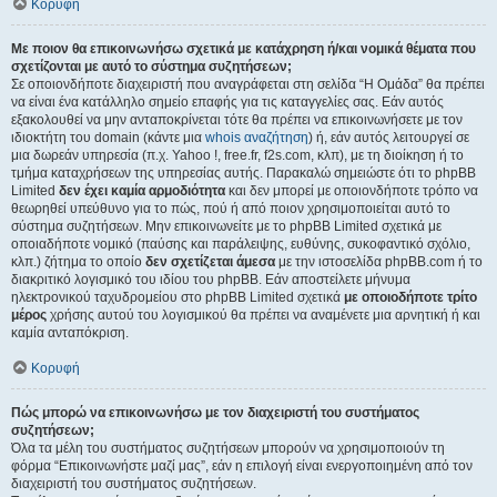
Κορυφή
Με ποιον θα επικοινωνήσω σχετικά με κατάχρηση ή/και νομικά θέματα που
σχετίζονται με αυτό το σύστημα συζητήσεων;
Σε οποιονδήποτε διαχειριστή που αναγράφεται στη σελίδα “Η Ομάδα” θα πρέπει
να είναι ένα κατάλληλο σημείο επαφής για τις καταγγελίες σας. Εάν αυτός
εξακολουθεί να μην ανταποκρίνεται τότε θα πρέπει να επικοινωνήσετε με τον
ιδιοκτήτη του domain (κάντε μια
whois αναζήτηση
) ή, εάν αυτός λειτουργεί σε
μια δωρεάν υπηρεσία (π.χ. Yahoo !, free.fr, f2s.com, κλπ), με τη διοίκηση ή το
τμήμα καταχρήσεων της υπηρεσίας αυτής. Παρακαλώ σημειώστε ότι το phpBB
Limited
δεν έχει καμία αρμοδιότητα
και δεν μπορεί με οποιονδήποτε τρόπο να
θεωρηθεί υπεύθυνο για το πώς, πού ή από ποιον χρησιμοποιείται αυτό το
σύστημα συζητήσεων. Μην επικοινωνείτε με το phpBB Limited σχετικά με
οποιαδήποτε νομικό (παύσης και παράλειψης, ευθύνης, συκοφαντικό σχόλιο,
κλπ.) ζήτημα το οποίο
δεν σχετίζεται άμεσα
με την ιστοσελίδα phpBB.com ή το
διακριτικό λογισμικό του ιδίου του phpBB. Εάν αποστείλετε μήνυμα
ηλεκτρονικού ταχυδρομείου στο phpBB Limited σχετικά
με οποιοδήποτε τρίτο
μέρος
χρήσης αυτού του λογισμικού θα πρέπει να αναμένετε μια αρνητική ή και
καμία ανταπόκριση.
Κορυφή
Πώς μπορώ να επικοινωνήσω με τον διαχειριστή του συστήματος
συζητήσεων;
Όλα τα μέλη του συστήματος συζητήσεων μπορούν να χρησιμοποιούν τη
φόρμα “Επικοινωνήστε μαζί μας”, εάν η επιλογή είναι ενεργοποιημένη από τον
διαχειριστή του συστήματος συζητήσεων.