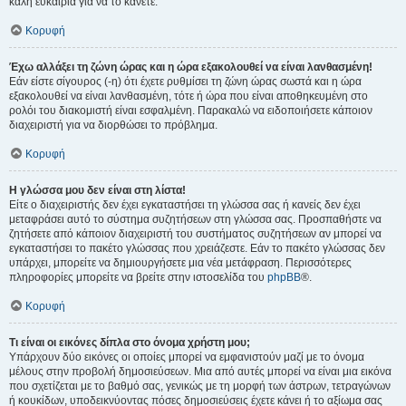
καλή ευκαιρία για να το κάνετε.
Κορυφή
Έχω αλλάξει τη ζώνη ώρας και η ώρα εξακολουθεί να είναι λανθασμένη!
Εάν είστε σίγουρος (-η) ότι έχετε ρυθμίσει τη ζώνη ώρας σωστά και η ώρα
εξακολουθεί να είναι λανθασμένη, τότε ή ώρα που είναι αποθηκευμένη στο
ρολόι του διακομιστή είναι εσφαλμένη. Παρακαλώ να ειδοποιήσετε κάποιον
διαχειριστή για να διορθώσει το πρόβλημα.
Κορυφή
Η γλώσσα μου δεν είναι στη λίστα!
Είτε ο διαχειριστής δεν έχει εγκαταστήσει τη γλώσσα σας ή κανείς δεν έχει
μεταφράσει αυτό το σύστημα συζητήσεων στη γλώσσα σας. Προσπαθήστε να
ζητήσετε από κάποιον διαχειριστή του συστήματος συζητήσεων αν μπορεί να
εγκαταστήσει το πακέτο γλώσσας που χρειάζεστε. Εάν το πακέτο γλώσσας δεν
υπάρχει, μπορείτε να δημιουργήσετε μια νέα μετάφραση. Περισσότερες
πληροφορίες μπορείτε να βρείτε στην ιστοσελίδα του
phpBB
®.
Κορυφή
Τι είναι οι εικόνες δίπλα στο όνομα χρήστη μου;
Υπάρχουν δύο εικόνες οι οποίες μπορεί να εμφανιστούν μαζί με το όνομα
μέλους στην προβολή δημοσιεύσεων. Μια από αυτές μπορεί να είναι μια εικόνα
που σχετίζεται με το βαθμό σας, γενικώς με τη μορφή των άστρων, τετραγώνων
ή κουκίδων, υποδεικνύοντας πόσες δημοσιεύσεις έχετε κάνει ή το αξίωμα σας