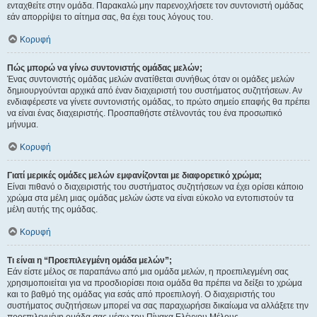
ενταχθείτε στην ομάδα. Παρακαλώ μην παρενοχλήσετε τον συντονιστή ομάδας
εάν απορρίψει το αίτημα σας, θα έχει τους λόγους του.
Κορυφή
Πώς μπορώ να γίνω συντονιστής ομάδας μελών;
Ένας συντονιστής ομάδας μελών ανατίθεται συνήθως όταν οι ομάδες μελών
δημιουργούνται αρχικά από έναν διαχειριστή του συστήματος συζητήσεων. Αν
ενδιαφέρεστε να γίνετε συντονιστής ομάδας, το πρώτο σημείο επαφής θα πρέπει
να είναι ένας διαχειριστής. Προσπαθήστε στέλνοντάς του ένα προσωπικό
μήνυμα.
Κορυφή
Γιατί μερικές ομάδες μελών εμφανίζονται με διαφορετικό χρώμα;
Είναι πιθανό ο διαχειριστής του συστήματος συζητήσεων να έχει ορίσει κάποιο
χρώμα στα μέλη μιας ομάδας μελών ώστε να είναι εύκολο να εντοπιστούν τα
μέλη αυτής της ομάδας.
Κορυφή
Τι είναι η “Προεπιλεγμένη ομάδα μελών”;
Εάν είστε μέλος σε παραπάνω από μια ομάδα μελών, η προεπιλεγμένη σας
χρησιμοποιείται για να προσδιορίσει ποια ομάδα θα πρέπει να δείξει το χρώμα
και το βαθμό της ομάδας για εσάς από προεπιλογή. Ο διαχειριστής του
συστήματος συζητήσεων μπορεί να σας παραχωρήσει δικαίωμα να αλλάξετε την