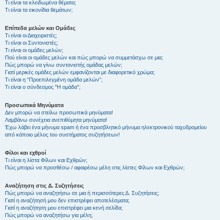
Τι είναι τα κλειδωμένα θέματα;
Τι είναι τα εικονίδια θεμάτων;
Επίπεδα μελών και Ομάδες
Τι είναι οι Διαχειριστές;
Τι είναι οι Συντονιστές;
Τι είναι οι ομάδες μελών;
Πού είναι οι ομάδες μελών και πώς μπορώ να συμμετάσχω σε μια;
Πώς μπορώ να γίνω συντονιστής ομάδας μελών;
Γιατί μερικές ομάδες μελών εμφανίζονται με διαφορετικό χρώμα;
Τι είναι η “Προεπιλεγμένη ομάδα μελών”;
Τι είναι ο σύνδεσμος "Η ομάδα”;
Προσωπικά Μηνύματα
Δεν μπορώ να στείλω προσωπικά μηνύματα!
Λαμβάνω συνέχεια ανεπιθύμητα μηνύματα!
Έχω λάβει ένα μήνυμα spam ή ένα προσβλητικό μήνυμα ηλεκτρονικού ταχυδρομείου
από κάποιο μέλος του συστήματος συζητήσεων!
Φίλοι και εχθροί
Τι είναι η λίστα Φίλων και Εχθρών;
Πώς μπορώ να προσθέσω / αφαιρέσω μέλη στις λίστες Φίλων και Εχθρών;
Αναζήτηση στις Δ. Συζητήσεις
Πώς μπορώ να αναζητήσω σε μια ή περισσότερες Δ. Συζητήσεις;
Γιατί η αναζήτησή μου δεν επιστρέφει αποτελέσματα;
Γιατί η αναζήτηση μου επιστρέφει μια κενή σελίδα;
Πώς μπορώ να αναζητήσω για μέλη;