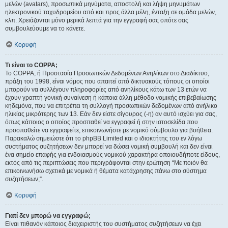
μελών (avatars), προσωπικά μηνύματα, αποστολή και λήψη μηνυμάτων
ηλεκτρονικού ταχυδρομείου από και προς άλλα μέλη, ένταξη σε ομάδα μελών,
κλπ. Χρειάζονται μόνο μερικά λεπτά για την εγγραφή σας οπότε σας
συμβουλεύουμε να το κάνετε.
Κορυφή
Τι είναι το COPPA;
Το COPPA, ή Προστασία Προσωπικών Δεδομένων Ανηλίκων στο Διαδίκτυο,
πράξη του 1998, είναι νόμος που απαιτεί από δικτυακούς τόπους οι οποίοι
μπορούν να συλλέγουν πληροφορίες από ανηλίκους κάτω των 13 ετών να
έχουν γραπτή γονική συναίνεση ή κάποια άλλη μέθοδο νομικής επιβεβαίωσης
κηδεμόνα, που να επιτρέπει τη συλλογή προσωπικών δεδομένων από ανήλικο
ηλικίας μικρότερης των 13. Εάν δεν είστε σίγουρος (-η) αν αυτό ισχύει για σας,
όπως κάποιος ο οποίος προσπαθεί να εγγραφεί ή στην ιστοσελίδα που
προσπαθείτε να εγγραφείτε, επικοινωνήστε με νομικό σύμβουλο για βοήθεια.
Παρακαλώ σημειώστε ότι το phpBB Limited και ο ιδιοκτήτης του εν λόγω
συστήματος συζητήσεων δεν μπορεί να δώσει νομική συμβουλή και δεν είναι
ένα σημείο επαφής για ενδοιασμούς νομικού χαρακτήρα οποιουδήποτε είδους,
εκτός από τις περιπτώσεις που περιγράφονται στην ερώτηση “Με ποιόν θα
επικοινωνήσω σχετικά με νομικά ή θέματα κατάχρησης πάνω στο σύστημα
συζητήσεων;”.
Κορυφή
Γιατί δεν μπορώ να εγγραφώ;
Είναι πιθανόν κάποιος διαχειριστής του συστήματος συζητήσεων να έχει