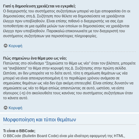
Γιατί η δημοσίευση χρειάζεται να εγκριθεί;
Ο διαχειριστής του συστήματος συζητήσεων μπορεί να έχει αποφασίσει ότι οι
δημοσιεύσεις στη Δ. Συζήτηση που θέλετε να δημοσιεύσετε να χρειάζονται
έλεγχο πριν υποβληθούν. Είναι επίσης πιθανό ο διαχειριστής να σας έχει
τοποθετήσει σε μια ομάδα μελών των οποίων οι δημοσιεύσεις να χρειάζονται
έλεγχο πριν υποβληθούν. Παρακαλώ επικοινωνείτε με τον διαχειριστή του
συστήματος συζητήσεων για περισσότερες πληροφορίες.
Κορυφή
Πώς σημειώνω ένα θέμα μου ως νέο;
Πατώντας στο σύνδεσμο “Σημειώστε το θέμα ως νέο” όταν τον βλέπετε, μπορείτε
να “ανεβάσετε” το θέμα στην κορυφή της Δ. Συζήτησης στην πρώτη σελίδα.
Ωστόσο, αν δεν μπορείτε να το δείτε αυτό, τότε η σημείωση θεμάτων ως νέα
μπορεί να είναι απενεργοποιημένη ή το περιθώριο χρόνου ανάμεσα σε
σημειώσεις θεμάτων ως νέα δεν έχει ακόμη επιτευχθεί. Είναι επίσης δυνατόν να
σημειώσετε ως νέο το θέμα απλώς απαντώντας σε αυτό, ωστόσο, να είστε
σίγουρος (-η) ότι ακολουθείτε τους κανόνες του συστήματος συζητήσεων όταν
το κάνετε αυτό.
Κορυφή
Μορφοποίηση και τύποι θεμάτων
Τι είναι ο BBCode;
Ο BBCode (Bulletin Board Code) είναι μία ιδιαίτερη εφαρμογή της HTML,