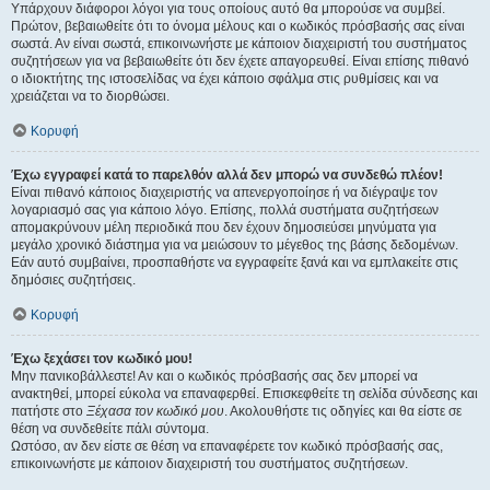
Υπάρχουν διάφοροι λόγοι για τους οποίους αυτό θα μπορούσε να συμβεί.
Πρώτον, βεβαιωθείτε ότι το όνομα μέλους και ο κωδικός πρόσβασής σας είναι
σωστά. Αν είναι σωστά, επικοινωνήστε με κάποιον διαχειριστή του συστήματος
συζητήσεων για να βεβαιωθείτε ότι δεν έχετε απαγορευθεί. Είναι επίσης πιθανό
ο ιδιοκτήτης της ιστοσελίδας να έχει κάποιο σφάλμα στις ρυθμίσεις και να
χρειάζεται να το διορθώσει.
Κορυφή
Έχω εγγραφεί κατά το παρελθόν αλλά δεν μπορώ να συνδεθώ πλέον!
Είναι πιθανό κάποιος διαχειριστής να απενεργοποίησε ή να διέγραψε τον
λογαριασμό σας για κάποιο λόγο. Επίσης, πολλά συστήματα συζητήσεων
απομακρύνουν μέλη περιοδικά που δεν έχουν δημοσιεύσει μηνύματα για
μεγάλο χρονικό διάστημα για να μειώσουν το μέγεθος της βάσης δεδομένων.
Εάν αυτό συμβαίνει, προσπαθήστε να εγγραφείτε ξανά και να εμπλακείτε στις
δημόσιες συζητήσεις.
Κορυφή
Έχω ξεχάσει τον κωδικό μου!
Μην πανικοβάλλεστε! Αν και ο κωδικός πρόσβασής σας δεν μπορεί να
ανακτηθεί, μπορεί εύκολα να επαναφερθεί. Επισκεφθείτε τη σελίδα σύνδεσης και
πατήστε στο
Ξέχασα τον κωδικό μου
. Ακολουθήστε τις οδηγίες και θα είστε σε
θέση να συνδεθείτε πάλι σύντομα.
Ωστόσο, αν δεν είστε σε θέση να επαναφέρετε τον κωδικό πρόσβασής σας,
επικοινωνήστε με κάποιον διαχειριστή του συστήματος συζητήσεων.