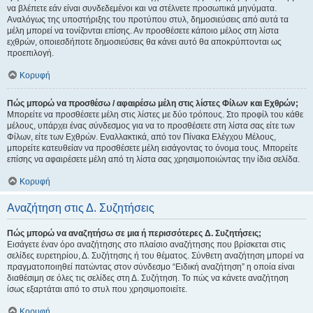
να βλέπετε εάν είναι συνδεδεμένοι και να στέλνετε προσωπικά μηνύματα.
Αναλόγως της υποστήριξης του προτύπου στυλ, δημοσιεύσεις από αυτά τα
μέλη μπορεί να τονίζονται επίσης. Αν προσθέσετε κάποιο μέλος στη λίστα
εχθρών, οποιεσδήποτε δημοσιεύσεις θα κάνει αυτό θα αποκρύπτονται ως
προεπιλογή.
Κορυφή
Πώς μπορώ να προσθέσω / αφαιρέσω μέλη στις λίστες Φίλων και Εχθρών;
Μπορείτε να προσθέσετε μέλη στις λίστες με δύο τρόπους. Στο προφίλ του κάθε
μέλους, υπάρχει ένας σύνδεσμος για να το προσθέσετε στη λίστα σας είτε των
Φίλων, είτε των Εχθρών. Εναλλακτικά, από τον Πίνακα Ελέγχου Μέλους,
μπορείτε κατευθείαν να προσθέσετε μέλη εισάγοντας το όνομα τους. Μπορείτε
επίσης να αφαιρέσετε μέλη από τη λίστα σας χρησιμοποιώντας την ίδια σελίδα.
Κορυφή
Αναζήτηση στις Δ. Συζητήσεις
Πώς μπορώ να αναζητήσω σε μια ή περισσότερες Δ. Συζητήσεις;
Εισάγετε έναν όρο αναζήτησης στο πλαίσιο αναζήτησης που βρίσκεται στις
σελίδες ευρετηρίου, Δ. Συζήτησης ή του θέματος. Σύνθετη αναζήτηση μπορεί να
πραγματοποιηθεί πατώντας στον σύνδεσμο “Ειδική αναζήτηση” η οποία είναι
διαθέσιμη σε όλες τις σελίδες στη Δ. Συζήτηση. Το πώς να κάνετε αναζήτηση
ίσως εξαρτάται από το στυλ που χρησιμοποιείτε.
Κορυφή