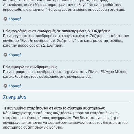
θέματος", στο επάνω και κάτω μέρος κάποιου θέματος συζήτησης.
Απαντώντας σε ένα θέμα με σημειωμένη την επιλογή “Να ενημερωθώ όταν
δημοσιευθεί μια απάντηση”, θα να εγγραφείτε επίσης σε συνδρομή στο θέμα.
Κορυφή
Πώς εγγράφομαι σε συνδρομές σε συγκεκριμένες Δ. Συζητήσεις;
Για να εγγραφείτε σε συνδρομή σε μια συγκεκριμένη Δ. Συζήτηση, πατήστε στον
σύνδεσμο “Έναρξη συνδρομής Δ. Συζήτησης”, στο κάτω μέρος της σελίδας,
κατά την είσοδό σας στη Δ. Συζήτηση.
Κορυφή
Πώς αφαιρώ τις συνδρομές μου;
Για να αφαιρέσετε τις συνδρομές σας, πηγαίνετε στον Πίνακα Ελέγχου Μέλους
και ακολουθήστε τους συνδέσμους στις συνδρομές σας.
Κορυφή
Συνημμένα
Τι συνημμένα επιτρέπονται σε αυτό το σύστημα συζητήσεων;
Κάθε διαχειριστής συστήματος συζητήσεων μπορεί να επιτρέπει ή να μην
επιτρέπει ορισμένους τύπους συνημμένων. Εάν δεν είστε σίγουρος (-η) τι
συνημμένα επιτρέπονται να φορτωθούν, επικοινωνήστε με τον διαχειριστή του
συστήματος συζητήσεων για βοήθεια.