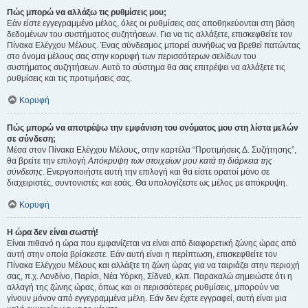
Πώς μπορώ να αλλάξω τις ρυθμίσεις μου;
Εάν είστε εγγεγραμμένο μέλος, όλες οι ρυθμίσεις σας αποθηκεύονται στη βάση
δεδομένων του συστήματος συζητήσεων. Για να τις αλλάξετε, επισκεφθείτε τον
Πίνακα Ελέγχου Μέλους. Ένας σύνδεσμος μπορεί συνήθως να βρεθεί πατώντας
στο όνομα μέλους σας στην κορυφή των περισσότερων σελίδων του
συστήματος συζητήσεων. Αυτό το σύστημα θα σας επιτρέψει να αλλάξετε τις
ρυθμίσεις και τις προτιμήσεις σας.
Κορυφή
Πώς μπορώ να αποτρέψω την εμφάνιση του ονόματος μου στη λίστα μελών
σε σύνδεση;
Μέσα στον Πίνακα Ελέγχου Μέλους, στην καρτέλα “Προτιμήσεις Δ. Συζήτησης”,
θα βρείτε την επιλογή
Απόκρυψη των στοιχείων μου κατά τη διάρκεια της
σύνδεσης
. Ενεργοποιήστε αυτή την επιλογή και θα είστε ορατοί μόνο σε
διαχειριστές, συντονιστές και εσάς. Θα υπολογίζεστε ως μέλος με απόκρυψη.
Κορυφή
Η ώρα δεν είναι σωστή!
Είναι πιθανό η ώρα που εμφανίζεται να είναι από διαφορετική ζώνης ώρας από
αυτή στην οποία βρίσκεστε. Εάν αυτή είναι η περίπτωση, επισκεφθείτε τον
Πίνακα Ελέγχου Μέλους και αλλάξτε τη ζώνη ώρας για να ταιριάζει στην περιοχή
σας, π.χ. Λονδίνο, Παρίσι, Νέα Υόρκη, Σίδνεϋ, κλπ. Παρακαλώ σημειώστε ότι η
αλλαγή της ζώνης ώρας, όπως και οι περισσότερες ρυθμίσεις, μπορούν να
γίνουν μόνον από εγγεγραμμένα μέλη. Εάν δεν έχετε εγγραφεί, αυτή είναι μια