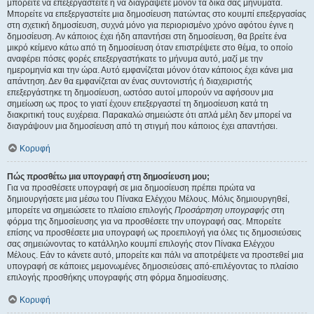
μπορείτε να επεξεργαστείτε ή να διαγράψετε μόνον τα δικά σας μηνύματα.
Μπορείτε να επεξεργαστείτε μια δημοσίευση πατώντας στο κουμπί επεξεργασίας
στη σχετική δημοσίευση, συχνά μόνο για περιορισμένο χρόνο αφότου έγινε η
δημοσίευση. Αν κάποιος έχει ήδη απαντήσει στη δημοσίευση, θα βρείτε ένα
μικρό κείμενο κάτω από τη δημοσίευση όταν επιστρέψετε στο θέμα, το οποίο
αναφέρει πόσες φορές επεξεργαστήκατε το μήνυμα αυτό, μαζί με την
ημερομηνία και την ώρα. Αυτό εμφανίζεται μόνον όταν κάποιος έχει κάνει μια
απάντηση. Δεν θα εμφανίζεται αν ένας συντονιστής ή διαχειριστής
επεξεργάστηκε τη δημοσίευση, ωστόσο αυτοί μπορούν να αφήσουν μια
σημείωση ως προς το γιατί έχουν επεξεργαστεί τη δημοσίευση κατά τη
διακριτική τους ευχέρεια. Παρακαλώ σημειώστε ότι απλά μέλη δεν μπορεί να
διαγράψουν μια δημοσίευση από τη στιγμή που κάποιος έχει απαντήσει.
Κορυφή
Πώς προσθέτω μια υπογραφή στη δημοσίευση μου;
Για να προσθέσετε υπογραφή σε μια δημοσίευση πρέπει πρώτα να
δημιουργήσετε μια μέσω του Πίνακα Ελέγχου Μέλους. Μόλις δημιουργηθεί,
μπορείτε να σημειώσετε το πλαίσιο επιλογής
Προσάρτηση υπογραφής
στη
φόρμα της δημοσίευσης για να προσθέσετε την υπογραφή σας. Μπορείτε
επίσης να προσθέσετε μια υπογραφή ως προεπιλογή για όλες τις δημοσιεύσεις
σας σημειώνοντας το κατάλληλο κουμπί επιλογής στον Πίνακα Ελέγχου
Μέλους. Εάν το κάνετε αυτό, μπορείτε και πάλι να αποτρέψετε να προστεθεί μια
υπογραφή σε κάποιες μεμονωμένες δημοσιεύσεις από-επιλέγοντας το πλαίσιο
επιλογής προσθήκης υπογραφής στη φόρμα δημοσίευσης.
Κορυφή