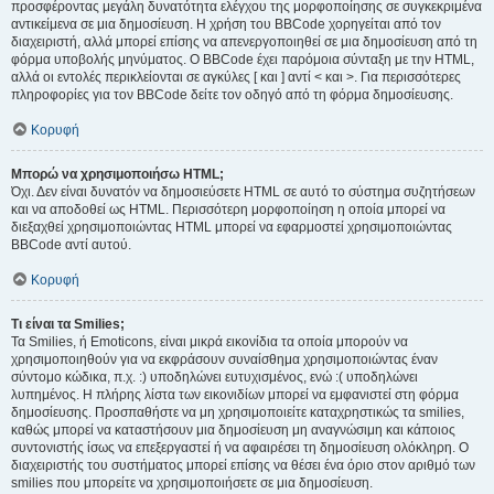
προσφέροντας μεγάλη δυνατότητα ελέγχου της μορφοποίησης σε συγκεκριμένα
αντικείμενα σε μια δημοσίευση. Η χρήση του BBCode χορηγείται από τον
διαχειριστή, αλλά μπορεί επίσης να απενεργοποιηθεί σε μια δημοσίευση από τη
φόρμα υποβολής μηνύματος. Ο BBCode έχει παρόμοια σύνταξη με την HTML,
αλλά οι εντολές περικλείονται σε αγκύλες [ και ] αντί < και >. Για περισσότερες
πληροφορίες για τον BBCode δείτε τον οδηγό από τη φόρμα δημοσίευσης.
Κορυφή
Μπορώ να χρησιμοποιήσω HTML;
Όχι. Δεν είναι δυνατόν να δημοσιεύσετε HTML σε αυτό το σύστημα συζητήσεων
και να αποδοθεί ως HTML. Περισσότερη μορφοποίηση η οποία μπορεί να
διεξαχθεί χρησιμοποιώντας HTML μπορεί να εφαρμοστεί χρησιμοποιώντας
BBCode αντί αυτού.
Κορυφή
Τι είναι τα Smilies;
Τα Smilies, ή Emoticons, είναι μικρά εικονίδια τα οποία μπορούν να
χρησιμοποιηθούν για να εκφράσουν συναίσθημα χρησιμοποιώντας έναν
σύντομο κώδικα, π.χ. :) υποδηλώνει ευτυχισμένος, ενώ :( υποδηλώνει
λυπημένος. Η πλήρης λίστα των εικονιδίων μπορεί να εμφανιστεί στη φόρμα
δημοσίευσης. Προσπαθήστε να μη χρησιμοποιείτε καταχρηστικώς τα smilies,
καθώς μπορεί να καταστήσουν μια δημοσίευση μη αναγνώσιμη και κάποιος
συντονιστής ίσως να επεξεργαστεί ή να αφαιρέσει τη δημοσίευση ολόκληρη. Ο
διαχειριστής του συστήματος μπορεί επίσης να θέσει ένα όριο στον αριθμό των
smilies που μπορείτε να χρησιμοποιήσετε σε μια δημοσίευση.