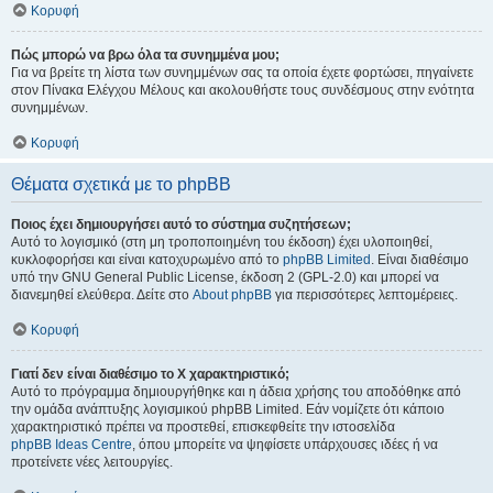
Κορυφή
Πώς μπορώ να βρω όλα τα συνημμένα μου;
Για να βρείτε τη λίστα των συνημμένων σας τα οποία έχετε φορτώσει, πηγαίνετε
στον Πίνακα Ελέγχου Μέλους και ακολουθήστε τους συνδέσμους στην ενότητα
συνημμένων.
Κορυφή
Θέματα σχετικά με το phpBB
Ποιος έχει δημιουργήσει αυτό το σύστημα συζητήσεων;
Αυτό το λογισμικό (στη μη τροποποιημένη του έκδοση) έχει υλοποιηθεί,
κυκλοφορήσει και είναι κατοχυρωμένο από το
phpBB Limited
. Είναι διαθέσιμο
υπό την GNU General Public License, έκδοση 2 (GPL-2.0) και μπορεί να
διανεμηθεί ελεύθερα. Δείτε στο
About phpBB
για περισσότερες λεπτομέρειες.
Κορυφή
Γιατί δεν είναι διαθέσιμο το Χ χαρακτηριστικό;
Αυτό το πρόγραμμα δημιουργήθηκε και η άδεια χρήσης του αποδόθηκε από
την ομάδα ανάπτυξης λογισμικού phpBB Limited. Εάν νομίζετε ότι κάποιο
χαρακτηριστικό πρέπει να προστεθεί, επισκεφθείτε την ιστοσελίδα
phpBB Ideas Centre
, όπου μπορείτε να ψηφίσετε υπάρχουσες ιδέες ή να
προτείνετε νέες λειτουργίες.