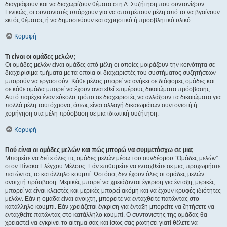
διαγράφουν και να διαχωρίζουν θέματα στη Δ. Συζήτηση που συντονίζουν.
Γενικώς, οι συντονιστές υπάρχουν για να αποτρέπουν μέλη από το να βγαίνουν
εκτός θέματος ή να δημοσιεύουν καταχρηστικό ή προσβλητικό υλικό.
Κορυφή
Τι είναι οι ομάδες μελών;
Οι ομάδες μελών είναι ομάδες από μέλη οι οποίες μοιράζουν την κοινότητα σε
διαχειρίσιμα τμήματα με τα οποία οι διαχειριστές του συστήματος συζητήσεων
μπορούν να εργαστούν. Κάθε μέλος μπορεί να ανήκει σε διάφορες ομάδες και
σε κάθε ομάδα μπορεί να έχουν ανατεθεί επιμέρους δικαιώματα πρόσβασης.
Αυτό παρέχει έναν εύκολο τρόπο σε διαχειριστές να αλλάξουν τα δικαιώματα για
πολλά μέλη ταυτόχρονα, όπως είναι αλλαγή δικαιωμάτων συντονιστή ή
χορήγηση στα μέλη πρόσβαση σε μια ιδιωτική συζήτηση.
Κορυφή
Πού είναι οι ομάδες μελών και πώς μπορώ να συμμετάσχω σε μια;
Μπορείτε να δείτε όλες τις ομάδες μελών μέσω του συνδέσμου “Ομάδες μελών”
στον Πίνακα Ελέγχου Μέλους. Εάν επιθυμείτε να ενταχθείτε σε μια, προχωρήστε
πατώντας το κατάλληλο κουμπί. Ωστόσο, δεν έχουν όλες οι ομάδες μελών
ανοιχτή πρόσβαση. Μερικές μπορεί να χρειάζονται έγκριση για ένταξη, μερικές
μπορεί να είναι κλειστές και μερικές μπορεί ακόμη και να έχουν κρυφές ιδιότητες
μελών. Εάν η ομάδα είναι ανοιχτή, μπορείτε να ενταχθείτε πατώντας στο
κατάλληλο κουμπί. Εάν χρειάζεται έγκριση για ένταξη μπορείτε να ζητήσετε να
ενταχθείτε πατώντας στο κατάλληλο κουμπί. Ο συντονιστής της ομάδας θα
χρειαστεί να εγκρίνει το αίτημα σας και ίσως σας ρωτήσει γιατί θέλετε να