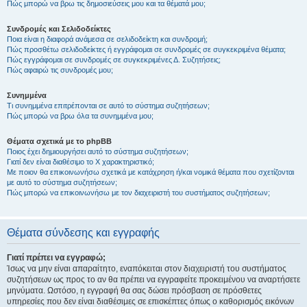
Πώς μπορώ να βρω τις δημοσιεύσεις μου και τα θέματά μου;
Συνδρομές και Σελιδοδείκτες
Ποια είναι η διαφορά ανάμεσα σε σελιδοδείκτη και συνδρομή;
Πώς προσθέτω σελιδοδείκτες ή εγγράφομαι σε συνδρομές σε συγκεκριμένα θέματα;
Πώς εγγράφομαι σε συνδρομές σε συγκεκριμένες Δ. Συζητήσεις;
Πώς αφαιρώ τις συνδρομές μου;
Συνημμένα
Τι συνημμένα επιτρέπονται σε αυτό το σύστημα συζητήσεων;
Πώς μπορώ να βρω όλα τα συνημμένα μου;
Θέματα σχετικά με το phpBB
Ποιος έχει δημιουργήσει αυτό το σύστημα συζητήσεων;
Γιατί δεν είναι διαθέσιμο το Χ χαρακτηριστικό;
Με ποιον θα επικοινωνήσω σχετικά με κατάχρηση ή/και νομικά θέματα που σχετίζονται
με αυτό το σύστημα συζητήσεων;
Πώς μπορώ να επικοινωνήσω με τον διαχειριστή του συστήματος συζητήσεων;
Θέματα σύνδεσης και εγγραφής
Γιατί πρέπει να εγγραφώ;
Ίσως να μην είναι απαραίτητο, εναπόκειται στον διαχειριστή του συστήματος
συζητήσεων ως προς το αν θα πρέπει να εγγραφείτε προκειμένου να αναρτήσετε
μηνύματα. Ωστόσο, η εγγραφή θα σας δώσει πρόσβαση σε πρόσθετες
υπηρεσίες που δεν είναι διαθέσιμες σε επισκέπτες όπως ο καθορισμός εικόνων