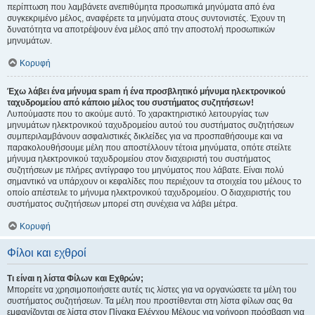
περίπτωση που λαμβάνετε ανεπιθύμητα προσωπικά μηνύματα από ένα
συγκεκριμένο μέλος, αναφέρετε τα μηνύματα στους συντονιστές. Έχουν τη
δυνατότητα να αποτρέψουν ένα μέλος από την αποστολή προσωπικών
μηνυμάτων.
Κορυφή
Έχω λάβει ένα μήνυμα spam ή ένα προσβλητικό μήνυμα ηλεκτρονικού
ταχυδρομείου από κάποιο μέλος του συστήματος συζητήσεων!
Λυπούμαστε που το ακούμε αυτό. Το χαρακτηριστικό λειτουργίας των
μηνυμάτων ηλεκτρονικού ταχυδρομείου αυτού του συστήματος συζητήσεων
συμπεριλαμβάνουν ασφαλιστικές δικλείδες για να προσπαθήσουμε και να
παρακολουθήσουμε μέλη που αποστέλλουν τέτοια μηνύματα, οπότε στείλτε
μήνυμα ηλεκτρονικού ταχυδρομείου στον διαχειριστή του συστήματος
συζητήσεων με πλήρες αντίγραφο του μηνύματος που λάβατε. Είναι πολύ
σημαντικό να υπάρχουν οι κεφαλίδες που περιέχουν τα στοιχεία του μέλους το
οποίο απέστειλε το μήνυμα ηλεκτρονικού ταχυδρομείου. Ο διαχειριστής του
συστήματος συζητήσεων μπορεί στη συνέχεια να λάβει μέτρα.
Κορυφή
Φίλοι και εχθροί
Τι είναι η λίστα Φίλων και Εχθρών;
Μπορείτε να χρησιμοποιήσετε αυτές τις λίστες για να οργανώσετε τα μέλη του
συστήματος συζητήσεων. Τα μέλη που προστίθενται στη λίστα φίλων σας θα
εμφανίζονται σε λίστα στον Πίνακα Ελέγχου Μέλους για γρήγορη πρόσβαση για