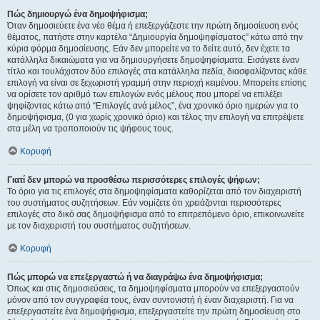
Πώς δημιουργώ ένα δημοψήφισμα;
Όταν δημοσιεύετε ένα νέο θέμα ή επεξεργάζεστε την πρώτη δημοσίευση ενός
θέματος, πατήστε στην καρτέλα “Δημιουργία δημοψηφίσματος” κάτω από την
κύρια φόρμα δημοσίευσης. Εάν δεν μπορείτε να το δείτε αυτό, δεν έχετε τα
κατάλληλα δικαιώματα για να δημιουργήσετε δημοψηφίσματα. Εισάγετε έναν
τίτλο και τουλάχιστον δύο επιλογές στα κατάλληλα πεδία, διασφαλίζοντας κάθε
επιλογή να είναι σε ξεχωριστή γραμμή στην περιοχή κειμένου. Μπορείτε επίσης
να ορίσετε τον αριθμό των επιλογών ενός μέλους που μπορεί να επιλέξει
ψηφίζοντας κάτω από “Επιλογές ανά μέλος”, ένα χρονικό όριο ημερών για το
δημοψήφισμα, (0 για χωρίς χρονικό όριο) και τέλος την επιλογή να επιτρέψετε
στα μέλη να τροποποιούν τις ψήφους τους.
Κορυφή
Γιατί δεν μπορώ να προσθέσω περισσότερες επιλογές ψήφων;
Το όριο για τις επιλογές στα δημοψηφίσματα καθορίζεται από τον διαχειριστή
του συστήματος συζητήσεων. Εάν νομίζετε ότι χρειάζονται περισσότερες
επιλογές στο δικό σας δημοψήφισμα από το επιτρεπόμενο όριο, επικοινωνείτε
με τον διαχειριστή του συστήματος συζητήσεων.
Κορυφή
Πώς μπορώ να επεξεργαστώ ή να διαγράψω ένα δημοψήφισμα;
Όπως και στις δημοσιεύσεις, τα δημοψηφίσματα μπορούν να επεξεργαστούν
μόνον από τον συγγραφέα τους, έναν συντονιστή ή έναν διαχειριστή. Για να
επεξεργαστείτε ένα δημοψήφισμα, επεξεργαστείτε την πρώτη δημοσίευση στο