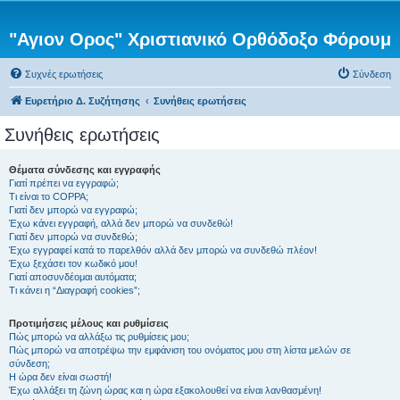
"Αγιον Ορος" Χριστιανικό Ορθόδοξο Φόρουμ
Συχνές ερωτήσεις
Σύνδεση
Ευρετήριο Δ. Συζήτησης
Συνήθεις ερωτήσεις
Συνήθεις ερωτήσεις
Θέματα σύνδεσης και εγγραφής
Γιατί πρέπει να εγγραφώ;
Τι είναι το COPPA;
Γιατί δεν μπορώ να εγγραφώ;
Έχω κάνει εγγραφή, αλλά δεν μπορώ να συνδεθώ!
Γιατί δεν μπορώ να συνδεθώ;
Έχω εγγραφεί κατά το παρελθόν αλλά δεν μπορώ να συνδεθώ πλέον!
Έχω ξεχάσει τον κωδικό μου!
Γιατί αποσυνδέομαι αυτόματα;
Τι κάνει η “Διαγραφή cookies”;
Προτιμήσεις μέλους και ρυθμίσεις
Πώς μπορώ να αλλάξω τις ρυθμίσεις μου;
Πώς μπορώ να αποτρέψω την εμφάνιση του ονόματος μου στη λίστα μελών σε
σύνδεση;
Η ώρα δεν είναι σωστή!
Έχω αλλάξει τη ζώνη ώρας και η ώρα εξακολουθεί να είναι λανθασμένη!