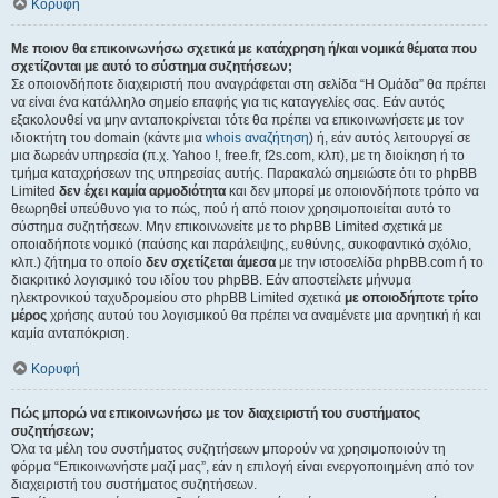
Κορυφή
Με ποιον θα επικοινωνήσω σχετικά με κατάχρηση ή/και νομικά θέματα που
σχετίζονται με αυτό το σύστημα συζητήσεων;
Σε οποιονδήποτε διαχειριστή που αναγράφεται στη σελίδα “Η Ομάδα” θα πρέπει
να είναι ένα κατάλληλο σημείο επαφής για τις καταγγελίες σας. Εάν αυτός
εξακολουθεί να μην ανταποκρίνεται τότε θα πρέπει να επικοινωνήσετε με τον
ιδιοκτήτη του domain (κάντε μια
whois αναζήτηση
) ή, εάν αυτός λειτουργεί σε
μια δωρεάν υπηρεσία (π.χ. Yahoo !, free.fr, f2s.com, κλπ), με τη διοίκηση ή το
τμήμα καταχρήσεων της υπηρεσίας αυτής. Παρακαλώ σημειώστε ότι το phpBB
Limited
δεν έχει καμία αρμοδιότητα
και δεν μπορεί με οποιονδήποτε τρόπο να
θεωρηθεί υπεύθυνο για το πώς, πού ή από ποιον χρησιμοποιείται αυτό το
σύστημα συζητήσεων. Μην επικοινωνείτε με το phpBB Limited σχετικά με
οποιαδήποτε νομικό (παύσης και παράλειψης, ευθύνης, συκοφαντικό σχόλιο,
κλπ.) ζήτημα το οποίο
δεν σχετίζεται άμεσα
με την ιστοσελίδα phpBB.com ή το
διακριτικό λογισμικό του ιδίου του phpBB. Εάν αποστείλετε μήνυμα
ηλεκτρονικού ταχυδρομείου στο phpBB Limited σχετικά
με οποιοδήποτε τρίτο
μέρος
χρήσης αυτού του λογισμικού θα πρέπει να αναμένετε μια αρνητική ή και
καμία ανταπόκριση.
Κορυφή
Πώς μπορώ να επικοινωνήσω με τον διαχειριστή του συστήματος
συζητήσεων;
Όλα τα μέλη του συστήματος συζητήσεων μπορούν να χρησιμοποιούν τη
φόρμα “Επικοινωνήστε μαζί μας”, εάν η επιλογή είναι ενεργοποιημένη από τον
διαχειριστή του συστήματος συζητήσεων.