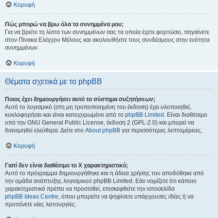
Κορυφή
Πώς μπορώ να βρω όλα τα συνημμένα μου;
Για να βρείτε τη λίστα των συνημμένων σας τα οποία έχετε φορτώσει, πηγαίνετε
στον Πίνακα Ελέγχου Μέλους και ακολουθήστε τους συνδέσμους στην ενότητα
συνημμένων.
Κορυφή
Θέματα σχετικά με το phpBB
Ποιος έχει δημιουργήσει αυτό το σύστημα συζητήσεων;
Αυτό το λογισμικό (στη μη τροποποιημένη του έκδοση) έχει υλοποιηθεί,
κυκλοφορήσει και είναι κατοχυρωμένο από το
phpBB Limited
. Είναι διαθέσιμο
υπό την GNU General Public License, έκδοση 2 (GPL-2.0) και μπορεί να
διανεμηθεί ελεύθερα. Δείτε στο
About phpBB
για περισσότερες λεπτομέρειες.
Κορυφή
Γιατί δεν είναι διαθέσιμο το Χ χαρακτηριστικό;
Αυτό το πρόγραμμα δημιουργήθηκε και η άδεια χρήσης του αποδόθηκε από
την ομάδα ανάπτυξης λογισμικού phpBB Limited. Εάν νομίζετε ότι κάποιο
χαρακτηριστικό πρέπει να προστεθεί, επισκεφθείτε την ιστοσελίδα
phpBB Ideas Centre
, όπου μπορείτε να ψηφίσετε υπάρχουσες ιδέες ή να
προτείνετε νέες λειτουργίες.