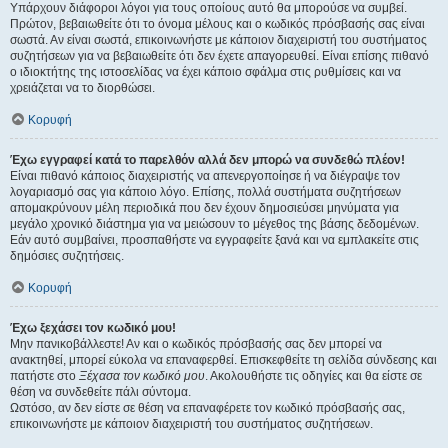
Υπάρχουν διάφοροι λόγοι για τους οποίους αυτό θα μπορούσε να συμβεί.
Πρώτον, βεβαιωθείτε ότι το όνομα μέλους και ο κωδικός πρόσβασής σας είναι
σωστά. Αν είναι σωστά, επικοινωνήστε με κάποιον διαχειριστή του συστήματος
συζητήσεων για να βεβαιωθείτε ότι δεν έχετε απαγορευθεί. Είναι επίσης πιθανό
ο ιδιοκτήτης της ιστοσελίδας να έχει κάποιο σφάλμα στις ρυθμίσεις και να
χρειάζεται να το διορθώσει.
Κορυφή
Έχω εγγραφεί κατά το παρελθόν αλλά δεν μπορώ να συνδεθώ πλέον!
Είναι πιθανό κάποιος διαχειριστής να απενεργοποίησε ή να διέγραψε τον
λογαριασμό σας για κάποιο λόγο. Επίσης, πολλά συστήματα συζητήσεων
απομακρύνουν μέλη περιοδικά που δεν έχουν δημοσιεύσει μηνύματα για
μεγάλο χρονικό διάστημα για να μειώσουν το μέγεθος της βάσης δεδομένων.
Εάν αυτό συμβαίνει, προσπαθήστε να εγγραφείτε ξανά και να εμπλακείτε στις
δημόσιες συζητήσεις.
Κορυφή
Έχω ξεχάσει τον κωδικό μου!
Μην πανικοβάλλεστε! Αν και ο κωδικός πρόσβασής σας δεν μπορεί να
ανακτηθεί, μπορεί εύκολα να επαναφερθεί. Επισκεφθείτε τη σελίδα σύνδεσης και
πατήστε στο
Ξέχασα τον κωδικό μου
. Ακολουθήστε τις οδηγίες και θα είστε σε
θέση να συνδεθείτε πάλι σύντομα.
Ωστόσο, αν δεν είστε σε θέση να επαναφέρετε τον κωδικό πρόσβασής σας,
επικοινωνήστε με κάποιον διαχειριστή του συστήματος συζητήσεων.