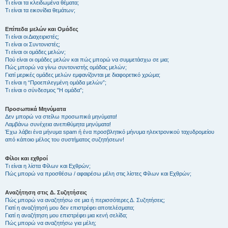
Τι είναι τα κλειδωμένα θέματα;
Τι είναι τα εικονίδια θεμάτων;
Επίπεδα μελών και Ομάδες
Τι είναι οι Διαχειριστές;
Τι είναι οι Συντονιστές;
Τι είναι οι ομάδες μελών;
Πού είναι οι ομάδες μελών και πώς μπορώ να συμμετάσχω σε μια;
Πώς μπορώ να γίνω συντονιστής ομάδας μελών;
Γιατί μερικές ομάδες μελών εμφανίζονται με διαφορετικό χρώμα;
Τι είναι η “Προεπιλεγμένη ομάδα μελών”;
Τι είναι ο σύνδεσμος "Η ομάδα”;
Προσωπικά Μηνύματα
Δεν μπορώ να στείλω προσωπικά μηνύματα!
Λαμβάνω συνέχεια ανεπιθύμητα μηνύματα!
Έχω λάβει ένα μήνυμα spam ή ένα προσβλητικό μήνυμα ηλεκτρονικού ταχυδρομείου
από κάποιο μέλος του συστήματος συζητήσεων!
Φίλοι και εχθροί
Τι είναι η λίστα Φίλων και Εχθρών;
Πώς μπορώ να προσθέσω / αφαιρέσω μέλη στις λίστες Φίλων και Εχθρών;
Αναζήτηση στις Δ. Συζητήσεις
Πώς μπορώ να αναζητήσω σε μια ή περισσότερες Δ. Συζητήσεις;
Γιατί η αναζήτησή μου δεν επιστρέφει αποτελέσματα;
Γιατί η αναζήτηση μου επιστρέφει μια κενή σελίδα;
Πώς μπορώ να αναζητήσω για μέλη;