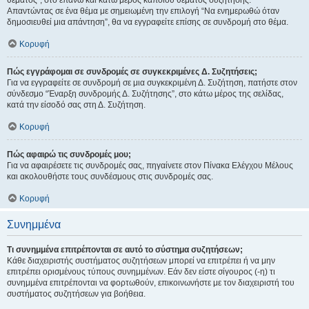
θέματος", στο επάνω και κάτω μέρος κάποιου θέματος συζήτησης.
Απαντώντας σε ένα θέμα με σημειωμένη την επιλογή “Να ενημερωθώ όταν
δημοσιευθεί μια απάντηση”, θα να εγγραφείτε επίσης σε συνδρομή στο θέμα.
Κορυφή
Πώς εγγράφομαι σε συνδρομές σε συγκεκριμένες Δ. Συζητήσεις;
Για να εγγραφείτε σε συνδρομή σε μια συγκεκριμένη Δ. Συζήτηση, πατήστε στον
σύνδεσμο “Έναρξη συνδρομής Δ. Συζήτησης”, στο κάτω μέρος της σελίδας,
κατά την είσοδό σας στη Δ. Συζήτηση.
Κορυφή
Πώς αφαιρώ τις συνδρομές μου;
Για να αφαιρέσετε τις συνδρομές σας, πηγαίνετε στον Πίνακα Ελέγχου Μέλους
και ακολουθήστε τους συνδέσμους στις συνδρομές σας.
Κορυφή
Συνημμένα
Τι συνημμένα επιτρέπονται σε αυτό το σύστημα συζητήσεων;
Κάθε διαχειριστής συστήματος συζητήσεων μπορεί να επιτρέπει ή να μην
επιτρέπει ορισμένους τύπους συνημμένων. Εάν δεν είστε σίγουρος (-η) τι
συνημμένα επιτρέπονται να φορτωθούν, επικοινωνήστε με τον διαχειριστή του
συστήματος συζητήσεων για βοήθεια.