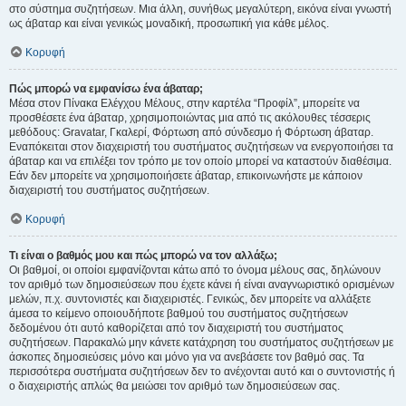
στο σύστημα συζητήσεων. Μια άλλη, συνήθως μεγαλύτερη, εικόνα είναι γνωστή
ως άβαταρ και είναι γενικώς μοναδική, προσωπική για κάθε μέλος.
Κορυφή
Πώς μπορώ να εμφανίσω ένα άβαταρ;
Μέσα στον Πίνακα Ελέγχου Μέλους, στην καρτέλα “Προφίλ”, μπορείτε να
προσθέσετε ένα άβαταρ, χρησιμοποιώντας μια από τις ακόλουθες τέσσερις
μεθόδους: Gravatar, Γκαλερί, Φόρτωση από σύνδεσμο ή Φόρτωση άβαταρ.
Εναπόκειται στον διαχειριστή του συστήματος συζητήσεων να ενεργοποιήσει τα
άβαταρ και να επιλέξει τον τρόπο με τον οποίο μπορεί να καταστούν διαθέσιμα.
Εάν δεν μπορείτε να χρησιμοποιήσετε άβαταρ, επικοινωνήστε με κάποιον
διαχειριστή του συστήματος συζητήσεων.
Κορυφή
Τι είναι ο βαθμός μου και πώς μπορώ να τον αλλάξω;
Οι βαθμοί, οι οποίοι εμφανίζονται κάτω από το όνομα μέλους σας, δηλώνουν
τον αριθμό των δημοσιεύσεων που έχετε κάνει ή είναι αναγνωριστικό ορισμένων
μελών, π.χ. συντονιστές και διαχειριστές. Γενικώς, δεν μπορείτε να αλλάξετε
άμεσα το κείμενο οποιουδήποτε βαθμού του συστήματος συζητήσεων
δεδομένου ότι αυτό καθορίζεται από τον διαχειριστή του συστήματος
συζητήσεων. Παρακαλώ μην κάνετε κατάχρηση του συστήματος συζητήσεων με
άσκοπες δημοσιεύσεις μόνο και μόνο για να ανεβάσετε τον βαθμό σας. Τα
περισσότερα συστήματα συζητήσεων δεν το ανέχονται αυτό και ο συντονιστής ή
ο διαχειριστής απλώς θα μειώσει τον αριθμό των δημοσιεύσεων σας.