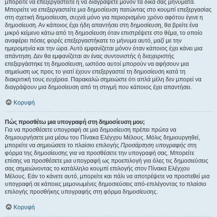
μπορείτε να επεξεργαστείτε ή να διαγράψετε μόνον τα δικά σας μηνύματα.
Μπορείτε να επεξεργαστείτε μια δημοσίευση πατώντας στο κουμπί επεξεργασίας
στη σχετική δημοσίευση, συχνά μόνο για περιορισμένο χρόνο αφότου έγινε η
δημοσίευση. Αν κάποιος έχει ήδη απαντήσει στη δημοσίευση, θα βρείτε ένα
μικρό κείμενο κάτω από τη δημοσίευση όταν επιστρέψετε στο θέμα, το οποίο
αναφέρει πόσες φορές επεξεργαστήκατε το μήνυμα αυτό, μαζί με την
ημερομηνία και την ώρα. Αυτό εμφανίζεται μόνον όταν κάποιος έχει κάνει μια
απάντηση. Δεν θα εμφανίζεται αν ένας συντονιστής ή διαχειριστής
επεξεργάστηκε τη δημοσίευση, ωστόσο αυτοί μπορούν να αφήσουν μια
σημείωση ως προς το γιατί έχουν επεξεργαστεί τη δημοσίευση κατά τη
διακριτική τους ευχέρεια. Παρακαλώ σημειώστε ότι απλά μέλη δεν μπορεί να
διαγράψουν μια δημοσίευση από τη στιγμή που κάποιος έχει απαντήσει.
Κορυφή
Πώς προσθέτω μια υπογραφή στη δημοσίευση μου;
Για να προσθέσετε υπογραφή σε μια δημοσίευση πρέπει πρώτα να
δημιουργήσετε μια μέσω του Πίνακα Ελέγχου Μέλους. Μόλις δημιουργηθεί,
μπορείτε να σημειώσετε το πλαίσιο επιλογής
Προσάρτηση υπογραφής
στη
φόρμα της δημοσίευσης για να προσθέσετε την υπογραφή σας. Μπορείτε
επίσης να προσθέσετε μια υπογραφή ως προεπιλογή για όλες τις δημοσιεύσεις
σας σημειώνοντας το κατάλληλο κουμπί επιλογής στον Πίνακα Ελέγχου
Μέλους. Εάν το κάνετε αυτό, μπορείτε και πάλι να αποτρέψετε να προστεθεί μια
υπογραφή σε κάποιες μεμονωμένες δημοσιεύσεις από-επιλέγοντας το πλαίσιο
επιλογής προσθήκης υπογραφής στη φόρμα δημοσίευσης.
Κορυφή