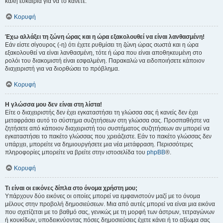
καλή ευκαιρία για να το κάνετε.
Κορυφή
Έχω αλλάξει τη ζώνη ώρας και η ώρα εξακολουθεί να είναι λανθασμένη!
Εάν είστε σίγουρος (-η) ότι έχετε ρυθμίσει τη ζώνη ώρας σωστά και η ώρα
εξακολουθεί να είναι λανθασμένη, τότε ή ώρα που είναι αποθηκευμένη στο
ρολόι του διακομιστή είναι εσφαλμένη. Παρακαλώ να ειδοποιήσετε κάποιον
διαχειριστή για να διορθώσει το πρόβλημα.
Κορυφή
Η γλώσσα μου δεν είναι στη λίστα!
Είτε ο διαχειριστής δεν έχει εγκαταστήσει τη γλώσσα σας ή κανείς δεν έχει
μεταφράσει αυτό το σύστημα συζητήσεων στη γλώσσα σας. Προσπαθήστε να
ζητήσετε από κάποιον διαχειριστή του συστήματος συζητήσεων αν μπορεί να
εγκαταστήσει το πακέτο γλώσσας που χρειάζεστε. Εάν το πακέτο γλώσσας δεν
υπάρχει, μπορείτε να δημιουργήσετε μια νέα μετάφραση. Περισσότερες
πληροφορίες μπορείτε να βρείτε στην ιστοσελίδα του
phpBB
®.
Κορυφή
Τι είναι οι εικόνες δίπλα στο όνομα χρήστη μου;
Υπάρχουν δύο εικόνες οι οποίες μπορεί να εμφανιστούν μαζί με το όνομα
μέλους στην προβολή δημοσιεύσεων. Μια από αυτές μπορεί να είναι μια εικόνα
που σχετίζεται με το βαθμό σας, γενικώς με τη μορφή των άστρων, τετραγώνων
ή κουκίδων, υποδεικνύοντας πόσες δημοσιεύσεις έχετε κάνει ή το αξίωμα σας