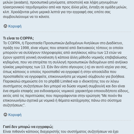
μελών (avatars), προσωπικά μηνύματα, αποστολή και λήψη μηνυμάτων
ηλεκτρονικού ταχυδρομείου από και προς άλλα μέλη, ένταξη σε ομάδα μελών,
κλπ. Χρειάζονται μόνο μερικά λεπτά για την εγγραφή σας οπότε σας
συμβουλεύουμε να το κάνετε.
Κορυφή
Τι είναι το COPPA;
Το COPPA, ή Προστασία Προσωπικών Δεδομένων Ανηλίκων στο Διαδίκτυο,
πράξη του 1998, είναι νόμος που απαιτεί από δικτυακούς τόπους οι οποίοι
μπορούν να συλλέγουν πληροφορίες από ανηλίκους κάτω των 13 ετών να
έχουν γραπτή γονική συναίνεση ή κάποια άλλη μέθοδο νομικής επιβεβαίωσης
κηδεμόνα, που να επιτρέπει τη συλλογή προσωπικών δεδομένων από ανήλικο
ηλικίας μικρότερης των 13. Εάν δεν είστε σίγουρος (-η) αν αυτό ισχύει για σας,
όπως κάποιος ο οποίος προσπαθεί να εγγραφεί ή στην ιστοσελίδα που
προσπαθείτε να εγγραφείτε, επικοινωνήστε με νομικό σύμβουλο για βοήθεια.
Παρακαλώ σημειώστε ότι το phpBB Limited και ο ιδιοκτήτης του εν λόγω
συστήματος συζητήσεων δεν μπορεί να δώσει νομική συμβουλή και δεν είναι
ένα σημείο επαφής για ενδοιασμούς νομικού χαρακτήρα οποιουδήποτε είδους,
εκτός από τις περιπτώσεις που περιγράφονται στην ερώτηση “Με ποιόν θα
επικοινωνήσω σχετικά με νομικά ή θέματα κατάχρησης πάνω στο σύστημα
συζητήσεων;”.
Κορυφή
Γιατί δεν μπορώ να εγγραφώ;
Είναι πιθανόν κάποιος διαχειριστής του συστήματος συζητήσεων να έχει