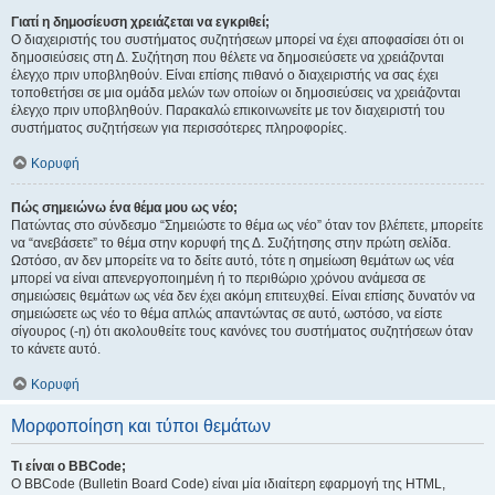
Γιατί η δημοσίευση χρειάζεται να εγκριθεί;
Ο διαχειριστής του συστήματος συζητήσεων μπορεί να έχει αποφασίσει ότι οι
δημοσιεύσεις στη Δ. Συζήτηση που θέλετε να δημοσιεύσετε να χρειάζονται
έλεγχο πριν υποβληθούν. Είναι επίσης πιθανό ο διαχειριστής να σας έχει
τοποθετήσει σε μια ομάδα μελών των οποίων οι δημοσιεύσεις να χρειάζονται
έλεγχο πριν υποβληθούν. Παρακαλώ επικοινωνείτε με τον διαχειριστή του
συστήματος συζητήσεων για περισσότερες πληροφορίες.
Κορυφή
Πώς σημειώνω ένα θέμα μου ως νέο;
Πατώντας στο σύνδεσμο “Σημειώστε το θέμα ως νέο” όταν τον βλέπετε, μπορείτε
να “ανεβάσετε” το θέμα στην κορυφή της Δ. Συζήτησης στην πρώτη σελίδα.
Ωστόσο, αν δεν μπορείτε να το δείτε αυτό, τότε η σημείωση θεμάτων ως νέα
μπορεί να είναι απενεργοποιημένη ή το περιθώριο χρόνου ανάμεσα σε
σημειώσεις θεμάτων ως νέα δεν έχει ακόμη επιτευχθεί. Είναι επίσης δυνατόν να
σημειώσετε ως νέο το θέμα απλώς απαντώντας σε αυτό, ωστόσο, να είστε
σίγουρος (-η) ότι ακολουθείτε τους κανόνες του συστήματος συζητήσεων όταν
το κάνετε αυτό.
Κορυφή
Μορφοποίηση και τύποι θεμάτων
Τι είναι ο BBCode;
Ο BBCode (Bulletin Board Code) είναι μία ιδιαίτερη εφαρμογή της HTML,