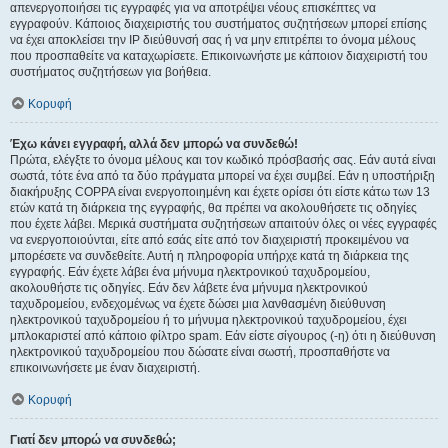
απενεργοποιήσει τις εγγραφές για να αποτρέψει νέους επισκέπτες να
εγγραφούν. Κάποιος διαχειριστής του συστήματος συζητήσεων μπορεί επίσης
να έχει αποκλείσει την IP διεύθυνσή σας ή να μην επιτρέπει το όνομα μέλους
που προσπαθείτε να καταχωρίσετε. Επικοινωνήστε με κάποιον διαχειριστή του
συστήματος συζητήσεων για βοήθεια.
Κορυφή
Έχω κάνει εγγραφή, αλλά δεν μπορώ να συνδεθώ!
Πρώτα, ελέγξτε το όνομα μέλους και τον κωδικό πρόσβασής σας. Εάν αυτά είναι
σωστά, τότε ένα από τα δύο πράγματα μπορεί να έχει συμβεί. Εάν η υποστήριξη
διακήρυξης COPPA είναι ενεργοποιημένη και έχετε ορίσει ότι είστε κάτω των 13
ετών κατά τη διάρκεια της εγγραφής, θα πρέπει να ακολουθήσετε τις οδηγίες
που έχετε λάβει. Μερικά συστήματα συζητήσεων απαιτούν όλες οι νέες εγγραφές
να ενεργοποιούνται, είτε από εσάς είτε από τον διαχειριστή προκειμένου να
μπορέσετε να συνδεθείτε. Αυτή η πληροφορία υπήρχε κατά τη διάρκεια της
εγγραφής. Εάν έχετε λάβει ένα μήνυμα ηλεκτρονικού ταχυδρομείου,
ακολουθήστε τις οδηγίες. Εάν δεν λάβετε ένα μήνυμα ηλεκτρονικού
ταχυδρομείου, ενδεχομένως να έχετε δώσει μια λανθασμένη διεύθυνση
ηλεκτρονικού ταχυδρομείου ή το μήνυμα ηλεκτρονικού ταχυδρομείου, έχει
μπλοκαριστεί από κάποιο φίλτρο spam. Εάν είστε σίγουρος (-η) ότι η διεύθυνση
ηλεκτρονικού ταχυδρομείου που δώσατε είναι σωστή, προσπαθήστε να
επικοινωνήσετε με έναν διαχειριστή.
Κορυφή
Γιατί δεν μπορώ να συνδεθώ;