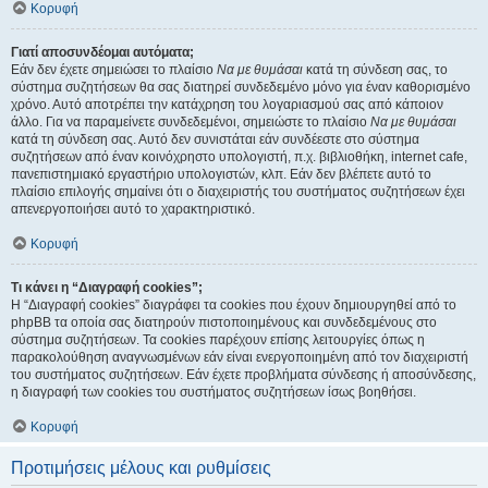
Κορυφή
Γιατί αποσυνδέομαι αυτόματα;
Εάν δεν έχετε σημειώσει το πλαίσιο
Να με θυμάσαι
κατά τη σύνδεση σας, το
σύστημα συζητήσεων θα σας διατηρεί συνδεδεμένο μόνο για έναν καθορισμένο
χρόνο. Αυτό αποτρέπει την κατάχρηση του λογαριασμού σας από κάποιον
άλλο. Για να παραμείνετε συνδεδεμένοι, σημειώστε το πλαίσιο
Να με θυμάσαι
κατά τη σύνδεση σας. Αυτό δεν συνιστάται εάν συνδέεστε στο σύστημα
συζητήσεων από έναν κοινόχρηστο υπολογιστή, π.χ. βιβλιοθήκη, internet cafe,
πανεπιστημιακό εργαστήριο υπολογιστών, κλπ. Εάν δεν βλέπετε αυτό το
πλαίσιο επιλογής σημαίνει ότι ο διαχειριστής του συστήματος συζητήσεων έχει
απενεργοποιήσει αυτό το χαρακτηριστικό.
Κορυφή
Τι κάνει η “Διαγραφή cookies”;
Η “Διαγραφή cookies” διαγράφει τα cookies που έχουν δημιουργηθεί από το
phpBB τα οποία σας διατηρούν πιστοποιημένους και συνδεδεμένους στο
σύστημα συζητήσεων. Τα cookies παρέχουν επίσης λειτουργίες όπως η
παρακολούθηση αναγνωσμένων εάν είναι ενεργοποιημένη από τον διαχειριστή
του συστήματος συζητήσεων. Εάν έχετε προβλήματα σύνδεσης ή αποσύνδεσης,
η διαγραφή των cookies του συστήματος συζητήσεων ίσως βοηθήσει.
Κορυφή
Προτιμήσεις μέλους και ρυθμίσεις