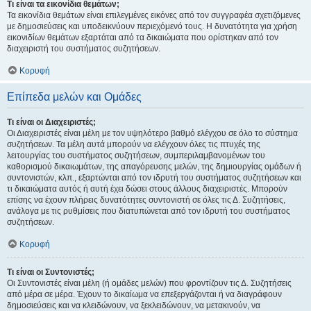
Τι είναι τα εικονίδια θεμάτων;
Τα εικονίδια θεμάτων είναι επιλεγμένες εικόνες από τον συγγραφέα σχετιζόμενες
με δημοσιεύσεις και υποδεικνύουν περιεχόμενό τους. Η δυνατότητα για χρήση
εικονιδίων θεμάτων εξαρτάται από τα δικαιώματα που ορίστηκαν από τον
διαχειριστή του συστήματος συζητήσεων.
Κορυφή
Επίπεδα μελών και Ομάδες
Τι είναι οι Διαχειριστές;
Οι Διαχειριστές είναι μέλη με τον υψηλότερο βαθμό ελέγχου σε όλο το σύστημα
συζητήσεων. Τα μέλη αυτά μπορούν να ελέγχουν όλες τις πτυχές της
λειτουργίας του συστήματος συζητήσεων, συμπεριλαμβανομένων του
καθορισμού δικαιωμάτων, της απαγόρευσης μελών, της δημιουργίας ομάδων ή
συντονιστών, κλπ., εξαρτώνται από τον ιδρυτή του συστήματος συζητήσεων και
τι δικαιώματα αυτός ή αυτή έχει δώσει στους άλλους διαχειριστές. Μπορούν
επίσης να έχουν πλήρεις δυνατότητες συντονιστή σε όλες τις Δ. Συζητήσεις,
ανάλογα με τις ρυθμίσεις που διατυπώνεται από τον ιδρυτή του συστήματος
συζητήσεων.
Κορυφή
Τι είναι οι Συντονιστές;
Οι Συντονιστές είναι μέλη (ή ομάδες μελών) που φροντίζουν τις Δ. Συζητήσεις
από μέρα σε μέρα. Έχουν το δικαίωμα να επεξεργάζονται ή να διαγράφουν
δημοσιεύσεις και να κλειδώνουν, να ξεκλειδώνουν, να μετακινούν, να