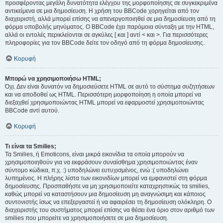
προσφέροντας μεγάλη δυνατότητα ελέγχου της μορφοποίησης σε συγκεκριμένα
αντικείμενα σε μια δημοσίευση. Η χρήση του BBCode χορηγείται από τον
διαχειριστή, αλλά μπορεί επίσης να απενεργοποιηθεί σε μια δημοσίευση από τη
φόρμα υποβολής μηνύματος. Ο BBCode έχει παρόμοια σύνταξη με την HTML,
αλλά οι εντολές περικλείονται σε αγκύλες [ και ] αντί < και >. Για περισσότερες
πληροφορίες για τον BBCode δείτε τον οδηγό από τη φόρμα δημοσίευσης.
Κορυφή
Μπορώ να χρησιμοποιήσω HTML;
Όχι. Δεν είναι δυνατόν να δημοσιεύσετε HTML σε αυτό το σύστημα συζητήσεων
και να αποδοθεί ως HTML. Περισσότερη μορφοποίηση η οποία μπορεί να
διεξαχθεί χρησιμοποιώντας HTML μπορεί να εφαρμοστεί χρησιμοποιώντας
BBCode αντί αυτού.
Κορυφή
Τι είναι τα Smilies;
Τα Smilies, ή Emoticons, είναι μικρά εικονίδια τα οποία μπορούν να
χρησιμοποιηθούν για να εκφράσουν συναίσθημα χρησιμοποιώντας έναν
σύντομο κώδικα, π.χ. :) υποδηλώνει ευτυχισμένος, ενώ :( υποδηλώνει
λυπημένος. Η πλήρης λίστα των εικονιδίων μπορεί να εμφανιστεί στη φόρμα
δημοσίευσης. Προσπαθήστε να μη χρησιμοποιείτε καταχρηστικώς τα smilies,
καθώς μπορεί να καταστήσουν μια δημοσίευση μη αναγνώσιμη και κάποιος
συντονιστής ίσως να επεξεργαστεί ή να αφαιρέσει τη δημοσίευση ολόκληρη. Ο
διαχειριστής του συστήματος μπορεί επίσης να θέσει ένα όριο στον αριθμό των
smilies που μπορείτε να χρησιμοποιήσετε σε μια δημοσίευση.