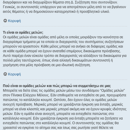
διαγράφουν και να διαχωρίζουν θέματα στη Δ. Συζήτηση που συντονίζουν.
Γενικώς, οι συντονιστές υπάρχουν για να αποτρέπουν μέλη από το να βγαίνουν
εκτός θέματος ή να δημοσιεύουν καταχρηστικό ή προσβλητικό υλικό.
Κορυφή
Τι είναι οι ομάδες μελών;
Οι ομάδες μελών είναι ομάδες από μέλη οι οποίες μοιράζουν την κοινότητα σε
διαχειρίσιμα τμήματα με τα οποία οι διαχειριστές του συστήματος συζητήσεων
μπορούν να εργαστούν. Κάθε μέλος μπορεί να ανήκει σε διάφορες ομάδες και
σε κάθε ομάδα μπορεί να έχουν ανατεθεί επιμέρους δικαιώματα πρόσβασης.
Αυτό παρέχει έναν εύκολο τρόπο σε διαχειριστές να αλλάξουν τα δικαιώματα για
πολλά μέλη ταυτόχρονα, όπως είναι αλλαγή δικαιωμάτων συντονιστή ή
χορήγηση στα μέλη πρόσβαση σε μια ιδιωτική συζήτηση.
Κορυφή
Πού είναι οι ομάδες μελών και πώς μπορώ να συμμετάσχω σε μια;
Μπορείτε να δείτε όλες τις ομάδες μελών μέσω του συνδέσμου “Ομάδες μελών”
στον Πίνακα Ελέγχου Μέλους. Εάν επιθυμείτε να ενταχθείτε σε μια, προχωρήστε
πατώντας το κατάλληλο κουμπί. Ωστόσο, δεν έχουν όλες οι ομάδες μελών
ανοιχτή πρόσβαση. Μερικές μπορεί να χρειάζονται έγκριση για ένταξη, μερικές
μπορεί να είναι κλειστές και μερικές μπορεί ακόμη και να έχουν κρυφές ιδιότητες
μελών. Εάν η ομάδα είναι ανοιχτή, μπορείτε να ενταχθείτε πατώντας στο
κατάλληλο κουμπί. Εάν χρειάζεται έγκριση για ένταξη μπορείτε να ζητήσετε να
ενταχθείτε πατώντας στο κατάλληλο κουμπί. Ο συντονιστής της ομάδας θα
χρειαστεί να εγκρίνει το αίτημα σας και ίσως σας ρωτήσει γιατί θέλετε να