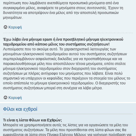
περίπτωση που λαμβάνετε ανεπιθύμητα προσωπικά μηνύματα από ένα
συγκεκριμένο μέλος, αναφέρετε τα μηνύματα στους συντονιστές. Έχουν τη
δυνατότητα να αποτρέψουν ένα μέλος από την αποστολή προσωπικών
μηνυμάτων.
Κορυφή
Έχω λάβει ένα μήνυμα spam ή ένα προσβλητικό μήνυμα ηλεκτρονικού
ταχυδρομείου από κάποιο μέλος του συστήματος συζητήσεων!
Λυπούμαστε που το ακούμε αυτό. Το χαρακτηριστικό λειτουργίας των
μηνυμάτων ηλεκτρονικού ταχυδρομείου αυτού του συστήματος συζητήσεων
συμπεριλαμβάνουν ασφαλιστικές δικλείδες για να προσπαθήσουμε και να
παρακολουθήσουμε μέλη που αποστέλλουν τέτοια μηνύματα, οπότε στείλτε
μήνυμα ηλεκτρονικού ταχυδρομείου στον διαχειριστή του συστήματος
συζητήσεων με πλήρες αντίγραφο του μηνύματος που λάβατε. Είναι πολύ
σημαντικό να υπάρχουν οι κεφαλίδες που περιέχουν τα στοιχεία του μέλους το
οποίο απέστειλε το μήνυμα ηλεκτρονικού ταχυδρομείου. Ο διαχειριστής του
συστήματος συζητήσεων μπορεί στη συνέχεια να λάβει μέτρα.
Κορυφή
Φίλοι και εχθροί
Τι είναι η λίστα Φίλων και Εχθρών;
Μπορείτε να χρησιμοποιήσετε αυτές τις λίστες για να οργανώσετε τα μέλη του
συστήματος συζητήσεων. Τα μέλη που προστίθενται στη λίστα φίλων σας θα
εμφανίζονται σε λίστα στον Πίνακα Ελέγχου Μέλους για γρήγορη πρόσβαση για