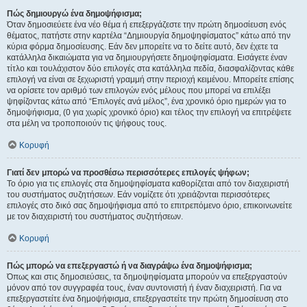
Πώς δημιουργώ ένα δημοψήφισμα;
Όταν δημοσιεύετε ένα νέο θέμα ή επεξεργάζεστε την πρώτη δημοσίευση ενός
θέματος, πατήστε στην καρτέλα “Δημιουργία δημοψηφίσματος” κάτω από την
κύρια φόρμα δημοσίευσης. Εάν δεν μπορείτε να το δείτε αυτό, δεν έχετε τα
κατάλληλα δικαιώματα για να δημιουργήσετε δημοψηφίσματα. Εισάγετε έναν
τίτλο και τουλάχιστον δύο επιλογές στα κατάλληλα πεδία, διασφαλίζοντας κάθε
επιλογή να είναι σε ξεχωριστή γραμμή στην περιοχή κειμένου. Μπορείτε επίσης
να ορίσετε τον αριθμό των επιλογών ενός μέλους που μπορεί να επιλέξει
ψηφίζοντας κάτω από “Επιλογές ανά μέλος”, ένα χρονικό όριο ημερών για το
δημοψήφισμα, (0 για χωρίς χρονικό όριο) και τέλος την επιλογή να επιτρέψετε
στα μέλη να τροποποιούν τις ψήφους τους.
Κορυφή
Γιατί δεν μπορώ να προσθέσω περισσότερες επιλογές ψήφων;
Το όριο για τις επιλογές στα δημοψηφίσματα καθορίζεται από τον διαχειριστή
του συστήματος συζητήσεων. Εάν νομίζετε ότι χρειάζονται περισσότερες
επιλογές στο δικό σας δημοψήφισμα από το επιτρεπόμενο όριο, επικοινωνείτε
με τον διαχειριστή του συστήματος συζητήσεων.
Κορυφή
Πώς μπορώ να επεξεργαστώ ή να διαγράψω ένα δημοψήφισμα;
Όπως και στις δημοσιεύσεις, τα δημοψηφίσματα μπορούν να επεξεργαστούν
μόνον από τον συγγραφέα τους, έναν συντονιστή ή έναν διαχειριστή. Για να
επεξεργαστείτε ένα δημοψήφισμα, επεξεργαστείτε την πρώτη δημοσίευση στο