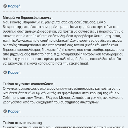
Κορυφή
Μπορώ να δημοσιεύω εικόνες;
Ναι, εικόνες μπορούν να εμφανίζονται στις δημοσιεύσεις σας. Εάν ο
διαχειριστής επιτρέπει τα συνημμένα, μπορείτε να φορτώσετε την εικόνα στο
σύστημα συζητήσεων. Διαφορετικά, θα πρέπει να συνδέσετε με παραπομπή μία
εικόνα η οποία αποθηκεύεται σε έναν δημόσια προσβάσιμο διακομιστή ιστού,
π.χ. http://www.example.com/my-picture.gif. Δεν μπορείτε να συνδέσετε εικόνες
οι οποίες αποθηκεύονται στο υπολογιστή σας τοπικά (εκτός εάν αυτός είναι
δημόσια προσπελάσιμος διακομιστής) ή εικόνες που είναι αποθηκευμένες πίσω
από μηχανισμούς πιστοποίησης, π.χ. λογαριασμοί ηλεκτρονικού ταχυδρομείου
hotmail ή yahoo, προστατευμένες με κωδικό πρόσβασης ιστοσελίδες, κλπ. Για
να εμφανιστεί η εικόνα χρησιμοποιήστε την ετικέτα [img].
Κορυφή
Τι είναι οι γενικές ανακοινώσεις;
Οι γενικές ανακοινώσεις περιέχουν σημαντικές πληροφορίες και πρέπει να τις
διαβάζετε όποτε είναι εφικτό. Αυτές θα εμφανίζονται στην κορυφή της κάθε Δ.
Συζήτησης και στον Πίνακα Ελέγχου Μέλους. Δικαιώματα γενικής ανακοίνωσης
χορηγούνται από τον διαχειριστή του συστήματος συζητήσεων.
Κορυφή
Τι είναι οι ανακοινώσεις;
Οι ανακοινώσεις συχνά περιέχουν σημαντικές πληροφορίες για τη συγκεκριμένη