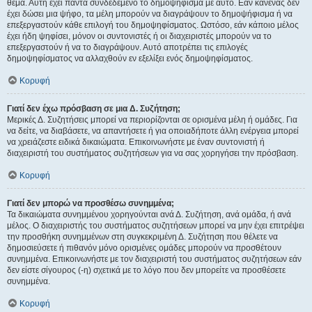
θέμα. Αυτή έχει πάντα συνδεδεμένο το δημοψήφισμα με αυτό. Εάν κανένας δεν
έχει δώσει μια ψήφο, τα μέλη μπορούν να διαγράψουν το δημοψήφισμα ή να
επεξεργαστούν κάθε επιλογή του δημοψηφίσματος. Ωστόσο, εάν κάποιο μέλος
έχει ήδη ψηφίσει, μόνον οι συντονιστές ή οι διαχειριστές μπορούν να το
επεξεργαστούν ή να το διαγράψουν. Αυτό αποτρέπει τις επιλογές
δημοψηφίσματος να αλλαχθούν εν εξελίξει ενός δημοψηφίσματος.
Κορυφή
Γιατί δεν έχω πρόσβαση σε μια Δ. Συζήτηση;
Μερικές Δ. Συζητήσεις μπορεί να περιορίζονται σε ορισμένα μέλη ή ομάδες. Για
να δείτε, να διαβάσετε, να απαντήσετε ή για οποιαδήποτε άλλη ενέργεια μπορεί
να χρειάζεστε ειδικά δικαιώματα. Επικοινωνήστε με έναν συντονιστή ή
διαχειριστή του συστήματος συζητήσεων για να σας χορηγήσει την πρόσβαση.
Κορυφή
Γιατί δεν μπορώ να προσθέσω συνημμένα;
Τα δικαιώματα συνημμένου χορηγούνται ανά Δ. Συζήτηση, ανά ομάδα, ή ανά
μέλος. Ο διαχειριστής του συστήματος συζητήσεων μπορεί να μην έχει επιτρέψει
την προσθήκη συνημμένων στη συγκεκριμένη Δ. Συζήτηση που θέλετε να
δημοσιεύσετε ή πιθανόν μόνο ορισμένες ομάδες μπορούν να προσθέτουν
συνημμένα. Επικοινωνήστε με τον διαχειριστή του συστήματος συζητήσεων εάν
δεν είστε σίγουρος (-η) σχετικά με το λόγο που δεν μπορείτε να προσθέσετε
συνημμένα.
Κορυφή