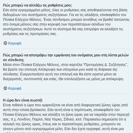
Πώς μπορώ να αλλάξω τις ρυθμίσεις μου;
Εάν είστε εγγεγραμμένο μέλος, όλες οι ρυθμίσεις σας αποθηκεύονται στη βάση
δεδομένων του συστήματος συζητήσεων. Για να τις αλλάξετε, επισκεφθείτε τον
Πίνακα Ελέγχου Μέλους. Ένας σύνδεσμος μπορεί συνήθως να βρεθεί πατώντας
στο όνομα μέλους σας στην κορυφή των περισσότερων σελίδων του
συστήματος συζητήσεων. Αυτό το σύστημα θα σας επιτρέψει να αλλάξετε τις
ρυθμίσεις και τις προτιμήσεις σας.
Κορυφή
Πώς μπορώ να αποτρέψω την εμφάνιση του ονόματος μου στη λίστα μελών
σε σύνδεση;
Μέσα στον Πίνακα Ελέγχου Μέλους, στην καρτέλα “Προτιμήσεις Δ. Συζήτησης”,
θα βρείτε την επιλογή
Απόκρυψη των στοιχείων μου κατά τη διάρκεια της
σύνδεσης
. Ενεργοποιήστε αυτή την επιλογή και θα είστε ορατοί μόνο σε
διαχειριστές, συντονιστές και εσάς. Θα υπολογίζεστε ως μέλος με απόκρυψη.
Κορυφή
Η ώρα δεν είναι σωστή!
Είναι πιθανό η ώρα που εμφανίζεται να είναι από διαφορετική ζώνης ώρας από
αυτή στην οποία βρίσκεστε. Εάν αυτή είναι η περίπτωση, επισκεφθείτε τον
Πίνακα Ελέγχου Μέλους και αλλάξτε τη ζώνη ώρας για να ταιριάζει στην περιοχή
σας, π.χ. Λονδίνο, Παρίσι, Νέα Υόρκη, Σίδνεϋ, κλπ. Παρακαλώ σημειώστε ότι η
αλλαγή της ζώνης ώρας, όπως και οι περισσότερες ρυθμίσεις, μπορούν να
γίνουν μόνον από εγγεγραμμένα μέλη. Εάν δεν έχετε εγγραφεί, αυτή είναι μια