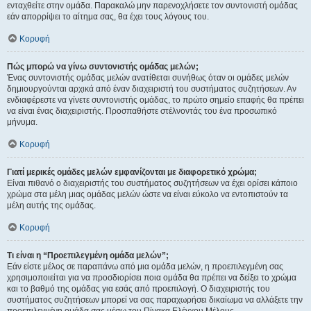
ενταχθείτε στην ομάδα. Παρακαλώ μην παρενοχλήσετε τον συντονιστή ομάδας
εάν απορρίψει το αίτημα σας, θα έχει τους λόγους του.
Κορυφή
Πώς μπορώ να γίνω συντονιστής ομάδας μελών;
Ένας συντονιστής ομάδας μελών ανατίθεται συνήθως όταν οι ομάδες μελών
δημιουργούνται αρχικά από έναν διαχειριστή του συστήματος συζητήσεων. Αν
ενδιαφέρεστε να γίνετε συντονιστής ομάδας, το πρώτο σημείο επαφής θα πρέπει
να είναι ένας διαχειριστής. Προσπαθήστε στέλνοντάς του ένα προσωπικό
μήνυμα.
Κορυφή
Γιατί μερικές ομάδες μελών εμφανίζονται με διαφορετικό χρώμα;
Είναι πιθανό ο διαχειριστής του συστήματος συζητήσεων να έχει ορίσει κάποιο
χρώμα στα μέλη μιας ομάδας μελών ώστε να είναι εύκολο να εντοπιστούν τα
μέλη αυτής της ομάδας.
Κορυφή
Τι είναι η “Προεπιλεγμένη ομάδα μελών”;
Εάν είστε μέλος σε παραπάνω από μια ομάδα μελών, η προεπιλεγμένη σας
χρησιμοποιείται για να προσδιορίσει ποια ομάδα θα πρέπει να δείξει το χρώμα
και το βαθμό της ομάδας για εσάς από προεπιλογή. Ο διαχειριστής του
συστήματος συζητήσεων μπορεί να σας παραχωρήσει δικαίωμα να αλλάξετε την