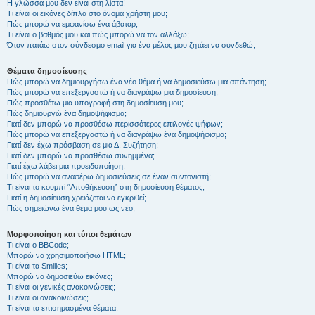
Η γλώσσα μου δεν είναι στη λίστα!
Τι είναι οι εικόνες δίπλα στο όνομα χρήστη μου;
Πώς μπορώ να εμφανίσω ένα άβαταρ;
Τι είναι ο βαθμός μου και πώς μπορώ να τον αλλάξω;
Όταν πατάω στον σύνδεσμο email για ένα μέλος μου ζητάει να συνδεθώ;
Θέματα δημοσίευσης
Πώς μπορώ να δημιουργήσω ένα νέο θέμα ή να δημοσιεύσω μια απάντηση;
Πώς μπορώ να επεξεργαστώ ή να διαγράψω μια δημοσίευση;
Πώς προσθέτω μια υπογραφή στη δημοσίευση μου;
Πώς δημιουργώ ένα δημοψήφισμα;
Γιατί δεν μπορώ να προσθέσω περισσότερες επιλογές ψήφων;
Πώς μπορώ να επεξεργαστώ ή να διαγράψω ένα δημοψήφισμα;
Γιατί δεν έχω πρόσβαση σε μια Δ. Συζήτηση;
Γιατί δεν μπορώ να προσθέσω συνημμένα;
Γιατί έχω λάβει μια προειδοποίηση;
Πώς μπορώ να αναφέρω δημοσιεύσεις σε έναν συντονιστή;
Τι είναι το κουμπί “Αποθήκευση” στη δημοσίευση θέματος;
Γιατί η δημοσίευση χρειάζεται να εγκριθεί;
Πώς σημειώνω ένα θέμα μου ως νέο;
Μορφοποίηση και τύποι θεμάτων
Τι είναι ο BBCode;
Μπορώ να χρησιμοποιήσω HTML;
Τι είναι τα Smilies;
Μπορώ να δημοσιεύω εικόνες;
Τι είναι οι γενικές ανακοινώσεις;
Τι είναι οι ανακοινώσεις;
Τι είναι τα επισημασμένα θέματα;