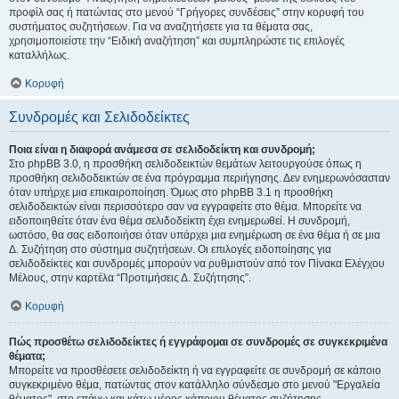
προφίλ σας ή πατώντας στο μενού “Γρήγορες συνδέσεις” στην κορυφή του
συστήματος συζητήσεων. Για να αναζητήσετε για τα θέματα σας,
χρησιμοποιείστε την “Ειδική αναζήτηση” και συμπληρώστε τις επιλογές
καταλλήλως.
Κορυφή
Συνδρομές και Σελιδοδείκτες
Ποια είναι η διαφορά ανάμεσα σε σελιδοδείκτη και συνδρομή;
Στο phpBB 3.0, η προσθήκη σελιδοδεικτών θεμάτων λειτουργούσε όπως η
προσθήκη σελιδοδεικτών σε ένα πρόγραμμα περιήγησης. Δεν ενημερωνόσασταν
όταν υπήρχε μια επικαιροποίηση. Όμως στο phpBB 3.1 η προσθήκη
σελιδοδεικτών είναι περισσότερο σαν να εγγραφείτε στο θέμα. Μπορείτε να
ειδοποιηθείτε όταν ένα θέμα σελιδοδείκτη έχει ενημερωθεί. Η συνδρομή,
ωστόσο, θα σας ειδοποιήσει όταν υπάρχει μια ενημέρωση σε ένα θέμα ή σε μια
Δ. Συζήτηση στο σύστημα συζητήσεων. Οι επιλογές ειδοποίησης για
σελιδοδείκτες και συνδρομές μπορούν να ρυθμιστούν από τον Πίνακα Ελέγχου
Μέλους, στην καρτέλα “Προτιμήσεις Δ. Συζήτησης”.
Κορυφή
Πώς προσθέτω σελιδοδείκτες ή εγγράφομαι σε συνδρομές σε συγκεκριμένα
θέματα;
Μπορείτε να προσθέσετε σελιδοδείκτη ή να εγγραφείτε σε συνδρομή σε κάποιο
συγκεκριμένο θέμα, πατώντας στον κατάλληλο σύνδεσμο στο μενού "Εργαλεία