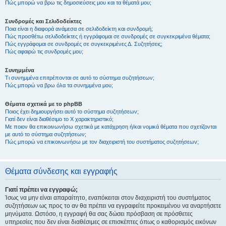
Πώς μπορώ να βρω τις δημοσιεύσεις μου και τα θέματά μου;
Συνδρομές και Σελιδοδείκτες
Ποια είναι η διαφορά ανάμεσα σε σελιδοδείκτη και συνδρομή;
Πώς προσθέτω σελιδοδείκτες ή εγγράφομαι σε συνδρομές σε συγκεκριμένα θέματα;
Πώς εγγράφομαι σε συνδρομές σε συγκεκριμένες Δ. Συζητήσεις;
Πώς αφαιρώ τις συνδρομές μου;
Συνημμένα
Τι συνημμένα επιτρέπονται σε αυτό το σύστημα συζητήσεων;
Πώς μπορώ να βρω όλα τα συνημμένα μου;
Θέματα σχετικά με το phpBB
Ποιος έχει δημιουργήσει αυτό το σύστημα συζητήσεων;
Γιατί δεν είναι διαθέσιμο το Χ χαρακτηριστικό;
Με ποιον θα επικοινωνήσω σχετικά με κατάχρηση ή/και νομικά θέματα που σχετίζονται
με αυτό το σύστημα συζητήσεων;
Πώς μπορώ να επικοινωνήσω με τον διαχειριστή του συστήματος συζητήσεων;
Θέματα σύνδεσης και εγγραφής
Γιατί πρέπει να εγγραφώ;
Ίσως να μην είναι απαραίτητο, εναπόκειται στον διαχειριστή του συστήματος
συζητήσεων ως προς το αν θα πρέπει να εγγραφείτε προκειμένου να αναρτήσετε
μηνύματα. Ωστόσο, η εγγραφή θα σας δώσει πρόσβαση σε πρόσθετες
υπηρεσίες που δεν είναι διαθέσιμες σε επισκέπτες όπως ο καθορισμός εικόνων