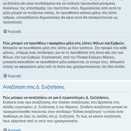
να βλέπετε εάν είναι συνδεδεμένοι και να στέλνετε προσωπικά μηνύματα.
Αναλόγως της υποστήριξης του προτύπου στυλ, δημοσιεύσεις από αυτά τα
μέλη μπορεί να τονίζονται επίσης. Αν προσθέσετε κάποιο μέλος στη λίστα
εχθρών, οποιεσδήποτε δημοσιεύσεις θα κάνει αυτό θα αποκρύπτονται ως
προεπιλογή.
Κορυφή
Πώς μπορώ να προσθέσω / αφαιρέσω μέλη στις λίστες Φίλων και Εχθρών;
Μπορείτε να προσθέσετε μέλη στις λίστες με δύο τρόπους. Στο προφίλ του κάθε
μέλους, υπάρχει ένας σύνδεσμος για να το προσθέσετε στη λίστα σας είτε των
Φίλων, είτε των Εχθρών. Εναλλακτικά, από τον Πίνακα Ελέγχου Μέλους,
μπορείτε κατευθείαν να προσθέσετε μέλη εισάγοντας το όνομα τους. Μπορείτε
επίσης να αφαιρέσετε μέλη από τη λίστα σας χρησιμοποιώντας την ίδια σελίδα.
Κορυφή
Αναζήτηση στις Δ. Συζητήσεις
Πώς μπορώ να αναζητήσω σε μια ή περισσότερες Δ. Συζητήσεις;
Εισάγετε έναν όρο αναζήτησης στο πλαίσιο αναζήτησης που βρίσκεται στις
σελίδες ευρετηρίου, Δ. Συζήτησης ή του θέματος. Σύνθετη αναζήτηση μπορεί να
πραγματοποιηθεί πατώντας στον σύνδεσμο “Ειδική αναζήτηση” η οποία είναι
διαθέσιμη σε όλες τις σελίδες στη Δ. Συζήτηση. Το πώς να κάνετε αναζήτηση
ίσως εξαρτάται από το στυλ που χρησιμοποιείτε.
Κορυφή