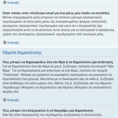
Κορυφή
Όταν πατάω στον σύνδεσμο email για ένα μέλος μου ζητάει να συνδεθώ;
Μόνον εγγεγραμμένα μέλη μπορούν να στείλουν μήνυμα ηλεκτρονικού
ταχυδρομείου σε άλλα μέλη μέσω της ενσωματωμένης φόρμας αποστολής
μηνύματος ηλεκτρονικού ταχυδρομείου και μόνο αν ο διαχειριστής έχει
ενεργοποιήσει αυτή τη δυνατότητα. Αυτό γίνεται για να αποτραπεί η κακόβουλη
χρήση του συστήματος ηλεκτρονικού ταχυδρομείου από ανώνυμα μέλη.
Κορυφή
Θέματα δημοσίευσης
Πώς μπορώ να δημιουργήσω ένα νέο θέμα ή να δημοσιεύσω μια απάντηση;
Για να δημοσιεύσετε ένα νέο θέμα σε μια Δ. Συζήτηση, πατήστε στο κουμπί “Νέο
θέμα”. Για να δημοσιεύσετε μια απάντηση σε ένα θέμα, πατήστε στο κουμπί
“Απάντηση”. Μπορεί να χρειαστεί να εγγραφείτε προκειμένου να μπορέσετε να
δημοσιεύσετε ένα μήνυμα. Μια λίστα με τα δικαιώματά σας σε κάθε Δ. Συζήτηση
είναι διαθέσιμη στο κάτω μέρος στις οθόνες της Δ. Συζήτησης και του θέματος.
Παράδειγμα: Μπορείτε να δημοσιεύετε νέα θέματα, Μπορείτε να επισυνάπτετε
αρχεία, κλπ.
Κορυφή
Πώς μπορώ να επεξεργαστώ ή να διαγράψω μια δημοσίευση;
Εάν δεν είστε διαχειριστής του συστήματος συζητήσεων ή συντονιστής,