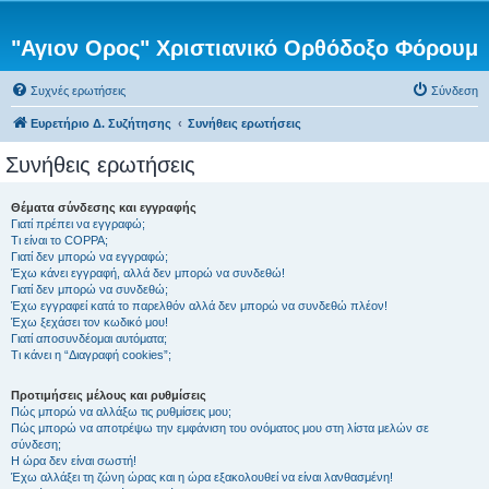
"Αγιον Ορος" Χριστιανικό Ορθόδοξο Φόρουμ
Συχνές ερωτήσεις
Σύνδεση
Ευρετήριο Δ. Συζήτησης
Συνήθεις ερωτήσεις
Συνήθεις ερωτήσεις
Θέματα σύνδεσης και εγγραφής
Γιατί πρέπει να εγγραφώ;
Τι είναι το COPPA;
Γιατί δεν μπορώ να εγγραφώ;
Έχω κάνει εγγραφή, αλλά δεν μπορώ να συνδεθώ!
Γιατί δεν μπορώ να συνδεθώ;
Έχω εγγραφεί κατά το παρελθόν αλλά δεν μπορώ να συνδεθώ πλέον!
Έχω ξεχάσει τον κωδικό μου!
Γιατί αποσυνδέομαι αυτόματα;
Τι κάνει η “Διαγραφή cookies”;
Προτιμήσεις μέλους και ρυθμίσεις
Πώς μπορώ να αλλάξω τις ρυθμίσεις μου;
Πώς μπορώ να αποτρέψω την εμφάνιση του ονόματος μου στη λίστα μελών σε
σύνδεση;
Η ώρα δεν είναι σωστή!
Έχω αλλάξει τη ζώνη ώρας και η ώρα εξακολουθεί να είναι λανθασμένη!