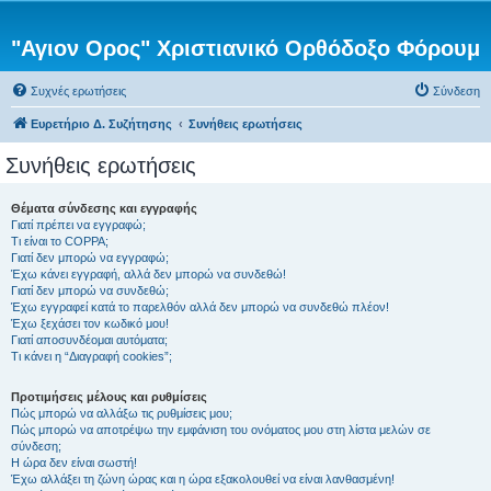
"Αγιον Ορος" Χριστιανικό Ορθόδοξο Φόρουμ
Συχνές ερωτήσεις
Σύνδεση
Ευρετήριο Δ. Συζήτησης
Συνήθεις ερωτήσεις
Συνήθεις ερωτήσεις
Θέματα σύνδεσης και εγγραφής
Γιατί πρέπει να εγγραφώ;
Τι είναι το COPPA;
Γιατί δεν μπορώ να εγγραφώ;
Έχω κάνει εγγραφή, αλλά δεν μπορώ να συνδεθώ!
Γιατί δεν μπορώ να συνδεθώ;
Έχω εγγραφεί κατά το παρελθόν αλλά δεν μπορώ να συνδεθώ πλέον!
Έχω ξεχάσει τον κωδικό μου!
Γιατί αποσυνδέομαι αυτόματα;
Τι κάνει η “Διαγραφή cookies”;
Προτιμήσεις μέλους και ρυθμίσεις
Πώς μπορώ να αλλάξω τις ρυθμίσεις μου;
Πώς μπορώ να αποτρέψω την εμφάνιση του ονόματος μου στη λίστα μελών σε
σύνδεση;
Η ώρα δεν είναι σωστή!
Έχω αλλάξει τη ζώνη ώρας και η ώρα εξακολουθεί να είναι λανθασμένη!