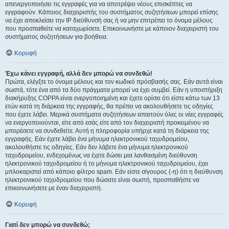
απενεργοποιήσει τις εγγραφές για να αποτρέψει νέους επισκέπτες να
εγγραφούν. Κάποιος διαχειριστής του συστήματος συζητήσεων μπορεί επίσης
να έχει αποκλείσει την IP διεύθυνσή σας ή να μην επιτρέπει το όνομα μέλους
που προσπαθείτε να καταχωρίσετε. Επικοινωνήστε με κάποιον διαχειριστή του
συστήματος συζητήσεων για βοήθεια.
Κορυφή
Έχω κάνει εγγραφή, αλλά δεν μπορώ να συνδεθώ!
Πρώτα, ελέγξτε το όνομα μέλους και τον κωδικό πρόσβασής σας. Εάν αυτά είναι
σωστά, τότε ένα από τα δύο πράγματα μπορεί να έχει συμβεί. Εάν η υποστήριξη
διακήρυξης COPPA είναι ενεργοποιημένη και έχετε ορίσει ότι είστε κάτω των 13
ετών κατά τη διάρκεια της εγγραφής, θα πρέπει να ακολουθήσετε τις οδηγίες
που έχετε λάβει. Μερικά συστήματα συζητήσεων απαιτούν όλες οι νέες εγγραφές
να ενεργοποιούνται, είτε από εσάς είτε από τον διαχειριστή προκειμένου να
μπορέσετε να συνδεθείτε. Αυτή η πληροφορία υπήρχε κατά τη διάρκεια της
εγγραφής. Εάν έχετε λάβει ένα μήνυμα ηλεκτρονικού ταχυδρομείου,
ακολουθήστε τις οδηγίες. Εάν δεν λάβετε ένα μήνυμα ηλεκτρονικού
ταχυδρομείου, ενδεχομένως να έχετε δώσει μια λανθασμένη διεύθυνση
ηλεκτρονικού ταχυδρομείου ή το μήνυμα ηλεκτρονικού ταχυδρομείου, έχει
μπλοκαριστεί από κάποιο φίλτρο spam. Εάν είστε σίγουρος (-η) ότι η διεύθυνση
ηλεκτρονικού ταχυδρομείου που δώσατε είναι σωστή, προσπαθήστε να
επικοινωνήσετε με έναν διαχειριστή.
Κορυφή
Γιατί δεν μπορώ να συνδεθώ;