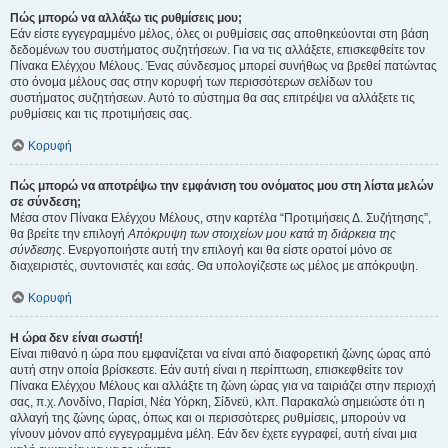
Πώς μπορώ να αλλάξω τις ρυθμίσεις μου;
Εάν είστε εγγεγραμμένο μέλος, όλες οι ρυθμίσεις σας αποθηκεύονται στη βάση
δεδομένων του συστήματος συζητήσεων. Για να τις αλλάξετε, επισκεφθείτε τον
Πίνακα Ελέγχου Μέλους. Ένας σύνδεσμος μπορεί συνήθως να βρεθεί πατώντας
στο όνομα μέλους σας στην κορυφή των περισσότερων σελίδων του
συστήματος συζητήσεων. Αυτό το σύστημα θα σας επιτρέψει να αλλάξετε τις
ρυθμίσεις και τις προτιμήσεις σας.
Κορυφή
Πώς μπορώ να αποτρέψω την εμφάνιση του ονόματος μου στη λίστα μελών
σε σύνδεση;
Μέσα στον Πίνακα Ελέγχου Μέλους, στην καρτέλα “Προτιμήσεις Δ. Συζήτησης”,
θα βρείτε την επιλογή
Απόκρυψη των στοιχείων μου κατά τη διάρκεια της
σύνδεσης
. Ενεργοποιήστε αυτή την επιλογή και θα είστε ορατοί μόνο σε
διαχειριστές, συντονιστές και εσάς. Θα υπολογίζεστε ως μέλος με απόκρυψη.
Κορυφή
Η ώρα δεν είναι σωστή!
Είναι πιθανό η ώρα που εμφανίζεται να είναι από διαφορετική ζώνης ώρας από
αυτή στην οποία βρίσκεστε. Εάν αυτή είναι η περίπτωση, επισκεφθείτε τον
Πίνακα Ελέγχου Μέλους και αλλάξτε τη ζώνη ώρας για να ταιριάζει στην περιοχή
σας, π.χ. Λονδίνο, Παρίσι, Νέα Υόρκη, Σίδνεϋ, κλπ. Παρακαλώ σημειώστε ότι η
αλλαγή της ζώνης ώρας, όπως και οι περισσότερες ρυθμίσεις, μπορούν να
γίνουν μόνον από εγγεγραμμένα μέλη. Εάν δεν έχετε εγγραφεί, αυτή είναι μια