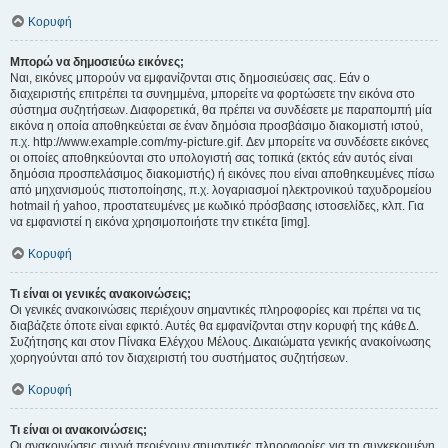
Κορυφή
Μπορώ να δημοσιεύω εικόνες;
Ναι, εικόνες μπορούν να εμφανίζονται στις δημοσιεύσεις σας. Εάν ο
διαχειριστής επιτρέπει τα συνημμένα, μπορείτε να φορτώσετε την εικόνα στο
σύστημα συζητήσεων. Διαφορετικά, θα πρέπει να συνδέσετε με παραπομπή μία
εικόνα η οποία αποθηκεύεται σε έναν δημόσια προσβάσιμο διακομιστή ιστού,
π.χ. http://www.example.com/my-picture.gif. Δεν μπορείτε να συνδέσετε εικόνες
οι οποίες αποθηκεύονται στο υπολογιστή σας τοπικά (εκτός εάν αυτός είναι
δημόσια προσπελάσιμος διακομιστής) ή εικόνες που είναι αποθηκευμένες πίσω
από μηχανισμούς πιστοποίησης, π.χ. λογαριασμοί ηλεκτρονικού ταχυδρομείου
hotmail ή yahoo, προστατευμένες με κωδικό πρόσβασης ιστοσελίδες, κλπ. Για
να εμφανιστεί η εικόνα χρησιμοποιήστε την ετικέτα [img].
Κορυφή
Τι είναι οι γενικές ανακοινώσεις;
Οι γενικές ανακοινώσεις περιέχουν σημαντικές πληροφορίες και πρέπει να τις
διαβάζετε όποτε είναι εφικτό. Αυτές θα εμφανίζονται στην κορυφή της κάθε Δ.
Συζήτησης και στον Πίνακα Ελέγχου Μέλους. Δικαιώματα γενικής ανακοίνωσης
χορηγούνται από τον διαχειριστή του συστήματος συζητήσεων.
Κορυφή
Τι είναι οι ανακοινώσεις;
Οι ανακοινώσεις συχνά περιέχουν σημαντικές πληροφορίες για τη συγκεκριμένη