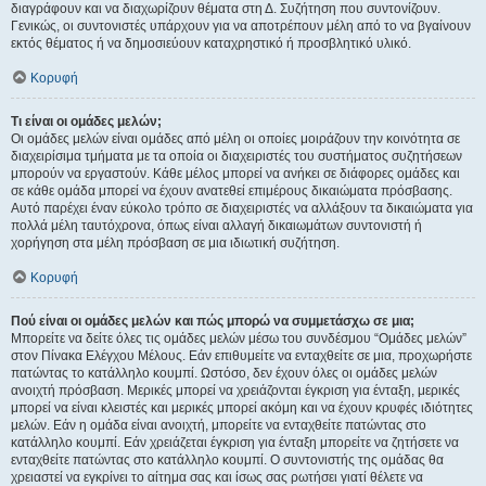
διαγράφουν και να διαχωρίζουν θέματα στη Δ. Συζήτηση που συντονίζουν.
Γενικώς, οι συντονιστές υπάρχουν για να αποτρέπουν μέλη από το να βγαίνουν
εκτός θέματος ή να δημοσιεύουν καταχρηστικό ή προσβλητικό υλικό.
Κορυφή
Τι είναι οι ομάδες μελών;
Οι ομάδες μελών είναι ομάδες από μέλη οι οποίες μοιράζουν την κοινότητα σε
διαχειρίσιμα τμήματα με τα οποία οι διαχειριστές του συστήματος συζητήσεων
μπορούν να εργαστούν. Κάθε μέλος μπορεί να ανήκει σε διάφορες ομάδες και
σε κάθε ομάδα μπορεί να έχουν ανατεθεί επιμέρους δικαιώματα πρόσβασης.
Αυτό παρέχει έναν εύκολο τρόπο σε διαχειριστές να αλλάξουν τα δικαιώματα για
πολλά μέλη ταυτόχρονα, όπως είναι αλλαγή δικαιωμάτων συντονιστή ή
χορήγηση στα μέλη πρόσβαση σε μια ιδιωτική συζήτηση.
Κορυφή
Πού είναι οι ομάδες μελών και πώς μπορώ να συμμετάσχω σε μια;
Μπορείτε να δείτε όλες τις ομάδες μελών μέσω του συνδέσμου “Ομάδες μελών”
στον Πίνακα Ελέγχου Μέλους. Εάν επιθυμείτε να ενταχθείτε σε μια, προχωρήστε
πατώντας το κατάλληλο κουμπί. Ωστόσο, δεν έχουν όλες οι ομάδες μελών
ανοιχτή πρόσβαση. Μερικές μπορεί να χρειάζονται έγκριση για ένταξη, μερικές
μπορεί να είναι κλειστές και μερικές μπορεί ακόμη και να έχουν κρυφές ιδιότητες
μελών. Εάν η ομάδα είναι ανοιχτή, μπορείτε να ενταχθείτε πατώντας στο
κατάλληλο κουμπί. Εάν χρειάζεται έγκριση για ένταξη μπορείτε να ζητήσετε να
ενταχθείτε πατώντας στο κατάλληλο κουμπί. Ο συντονιστής της ομάδας θα
χρειαστεί να εγκρίνει το αίτημα σας και ίσως σας ρωτήσει γιατί θέλετε να