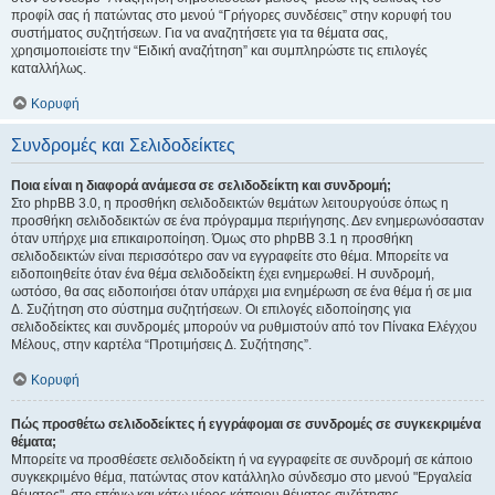
προφίλ σας ή πατώντας στο μενού “Γρήγορες συνδέσεις” στην κορυφή του
συστήματος συζητήσεων. Για να αναζητήσετε για τα θέματα σας,
χρησιμοποιείστε την “Ειδική αναζήτηση” και συμπληρώστε τις επιλογές
καταλλήλως.
Κορυφή
Συνδρομές και Σελιδοδείκτες
Ποια είναι η διαφορά ανάμεσα σε σελιδοδείκτη και συνδρομή;
Στο phpBB 3.0, η προσθήκη σελιδοδεικτών θεμάτων λειτουργούσε όπως η
προσθήκη σελιδοδεικτών σε ένα πρόγραμμα περιήγησης. Δεν ενημερωνόσασταν
όταν υπήρχε μια επικαιροποίηση. Όμως στο phpBB 3.1 η προσθήκη
σελιδοδεικτών είναι περισσότερο σαν να εγγραφείτε στο θέμα. Μπορείτε να
ειδοποιηθείτε όταν ένα θέμα σελιδοδείκτη έχει ενημερωθεί. Η συνδρομή,
ωστόσο, θα σας ειδοποιήσει όταν υπάρχει μια ενημέρωση σε ένα θέμα ή σε μια
Δ. Συζήτηση στο σύστημα συζητήσεων. Οι επιλογές ειδοποίησης για
σελιδοδείκτες και συνδρομές μπορούν να ρυθμιστούν από τον Πίνακα Ελέγχου
Μέλους, στην καρτέλα “Προτιμήσεις Δ. Συζήτησης”.
Κορυφή
Πώς προσθέτω σελιδοδείκτες ή εγγράφομαι σε συνδρομές σε συγκεκριμένα
θέματα;
Μπορείτε να προσθέσετε σελιδοδείκτη ή να εγγραφείτε σε συνδρομή σε κάποιο
συγκεκριμένο θέμα, πατώντας στον κατάλληλο σύνδεσμο στο μενού "Εργαλεία