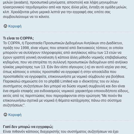
μελών (avatars), προσωπικά μηνύματα, αποστολή και λήψη μηνυμάτων
ηλεκτρονικού ταχυδρομείου από και προς άλλα μέλη, ένταξη σε ομάδα μελών,
κλπ. Χρειάζονται μόνο μερικά λεπτά για την εγγραφή σας οπότε σας
συμβουλεύουμε να το κάνετε.
Κορυφή
Τι είναι το COPPA;
Το COPPA, ή Προστασία Προσωπικών Δεδομένων Ανηλίκων στο Διαδίκτυο,
πράξη του 1998, είναι νόμος που απαιτεί από δικτυακούς τόπους οι οποίοι
μπορούν να συλλέγουν πληροφορίες από ανηλίκους κάτω των 13 ετών να
έχουν γραπτή γονική συναίνεση ή κάποια άλλη μέθοδο νομικής επιβεβαίωσης
κηδεμόνα, που να επιτρέπει τη συλλογή προσωπικών δεδομένων από ανήλικο
ηλικίας μικρότερης των 13. Εάν δεν είστε σίγουρος (-η) αν αυτό ισχύει για σας,
όπως κάποιος ο οποίος προσπαθεί να εγγραφεί ή στην ιστοσελίδα που
προσπαθείτε να εγγραφείτε, επικοινωνήστε με νομικό σύμβουλο για βοήθεια.
Παρακαλώ σημειώστε ότι το phpBB Limited και ο ιδιοκτήτης του εν λόγω
συστήματος συζητήσεων δεν μπορεί να δώσει νομική συμβουλή και δεν είναι
ένα σημείο επαφής για ενδοιασμούς νομικού χαρακτήρα οποιουδήποτε είδους,
εκτός από τις περιπτώσεις που περιγράφονται στην ερώτηση “Με ποιόν θα
επικοινωνήσω σχετικά με νομικά ή θέματα κατάχρησης πάνω στο σύστημα
συζητήσεων;”.
Κορυφή
Γιατί δεν μπορώ να εγγραφώ;
Είναι πιθανόν κάποιος διαχειριστής του συστήματος συζητήσεων να έχει