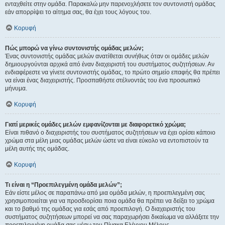
ενταχθείτε στην ομάδα. Παρακαλώ μην παρενοχλήσετε τον συντονιστή ομάδας
εάν απορρίψει το αίτημα σας, θα έχει τους λόγους του.
Κορυφή
Πώς μπορώ να γίνω συντονιστής ομάδας μελών;
Ένας συντονιστής ομάδας μελών ανατίθεται συνήθως όταν οι ομάδες μελών
δημιουργούνται αρχικά από έναν διαχειριστή του συστήματος συζητήσεων. Αν
ενδιαφέρεστε να γίνετε συντονιστής ομάδας, το πρώτο σημείο επαφής θα πρέπει
να είναι ένας διαχειριστής. Προσπαθήστε στέλνοντάς του ένα προσωπικό
μήνυμα.
Κορυφή
Γιατί μερικές ομάδες μελών εμφανίζονται με διαφορετικό χρώμα;
Είναι πιθανό ο διαχειριστής του συστήματος συζητήσεων να έχει ορίσει κάποιο
χρώμα στα μέλη μιας ομάδας μελών ώστε να είναι εύκολο να εντοπιστούν τα
μέλη αυτής της ομάδας.
Κορυφή
Τι είναι η “Προεπιλεγμένη ομάδα μελών”;
Εάν είστε μέλος σε παραπάνω από μια ομάδα μελών, η προεπιλεγμένη σας
χρησιμοποιείται για να προσδιορίσει ποια ομάδα θα πρέπει να δείξει το χρώμα
και το βαθμό της ομάδας για εσάς από προεπιλογή. Ο διαχειριστής του
συστήματος συζητήσεων μπορεί να σας παραχωρήσει δικαίωμα να αλλάξετε την