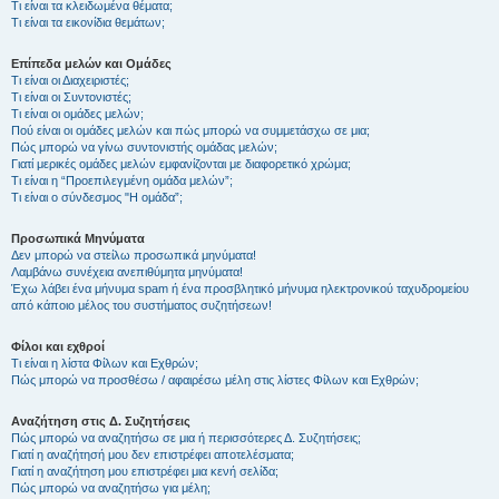
Τι είναι τα κλειδωμένα θέματα;
Τι είναι τα εικονίδια θεμάτων;
Επίπεδα μελών και Ομάδες
Τι είναι οι Διαχειριστές;
Τι είναι οι Συντονιστές;
Τι είναι οι ομάδες μελών;
Πού είναι οι ομάδες μελών και πώς μπορώ να συμμετάσχω σε μια;
Πώς μπορώ να γίνω συντονιστής ομάδας μελών;
Γιατί μερικές ομάδες μελών εμφανίζονται με διαφορετικό χρώμα;
Τι είναι η “Προεπιλεγμένη ομάδα μελών”;
Τι είναι ο σύνδεσμος "Η ομάδα”;
Προσωπικά Μηνύματα
Δεν μπορώ να στείλω προσωπικά μηνύματα!
Λαμβάνω συνέχεια ανεπιθύμητα μηνύματα!
Έχω λάβει ένα μήνυμα spam ή ένα προσβλητικό μήνυμα ηλεκτρονικού ταχυδρομείου
από κάποιο μέλος του συστήματος συζητήσεων!
Φίλοι και εχθροί
Τι είναι η λίστα Φίλων και Εχθρών;
Πώς μπορώ να προσθέσω / αφαιρέσω μέλη στις λίστες Φίλων και Εχθρών;
Αναζήτηση στις Δ. Συζητήσεις
Πώς μπορώ να αναζητήσω σε μια ή περισσότερες Δ. Συζητήσεις;
Γιατί η αναζήτησή μου δεν επιστρέφει αποτελέσματα;
Γιατί η αναζήτηση μου επιστρέφει μια κενή σελίδα;
Πώς μπορώ να αναζητήσω για μέλη;