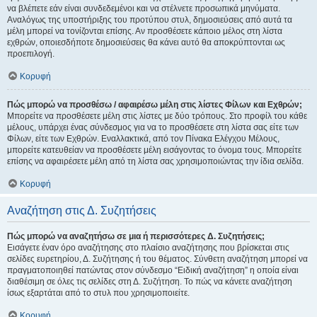
να βλέπετε εάν είναι συνδεδεμένοι και να στέλνετε προσωπικά μηνύματα.
Αναλόγως της υποστήριξης του προτύπου στυλ, δημοσιεύσεις από αυτά τα
μέλη μπορεί να τονίζονται επίσης. Αν προσθέσετε κάποιο μέλος στη λίστα
εχθρών, οποιεσδήποτε δημοσιεύσεις θα κάνει αυτό θα αποκρύπτονται ως
προεπιλογή.
Κορυφή
Πώς μπορώ να προσθέσω / αφαιρέσω μέλη στις λίστες Φίλων και Εχθρών;
Μπορείτε να προσθέσετε μέλη στις λίστες με δύο τρόπους. Στο προφίλ του κάθε
μέλους, υπάρχει ένας σύνδεσμος για να το προσθέσετε στη λίστα σας είτε των
Φίλων, είτε των Εχθρών. Εναλλακτικά, από τον Πίνακα Ελέγχου Μέλους,
μπορείτε κατευθείαν να προσθέσετε μέλη εισάγοντας το όνομα τους. Μπορείτε
επίσης να αφαιρέσετε μέλη από τη λίστα σας χρησιμοποιώντας την ίδια σελίδα.
Κορυφή
Αναζήτηση στις Δ. Συζητήσεις
Πώς μπορώ να αναζητήσω σε μια ή περισσότερες Δ. Συζητήσεις;
Εισάγετε έναν όρο αναζήτησης στο πλαίσιο αναζήτησης που βρίσκεται στις
σελίδες ευρετηρίου, Δ. Συζήτησης ή του θέματος. Σύνθετη αναζήτηση μπορεί να
πραγματοποιηθεί πατώντας στον σύνδεσμο “Ειδική αναζήτηση” η οποία είναι
διαθέσιμη σε όλες τις σελίδες στη Δ. Συζήτηση. Το πώς να κάνετε αναζήτηση
ίσως εξαρτάται από το στυλ που χρησιμοποιείτε.
Κορυφή