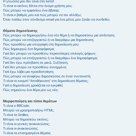
Η γλώσσα μου δεν είναι στη λίστα!
Τι είναι οι εικόνες δίπλα στο όνομα χρήστη μου;
Πώς μπορώ να εμφανίσω ένα άβαταρ;
Τι είναι ο βαθμός μου και πώς μπορώ να τον αλλάξω;
Όταν πατάω στον σύνδεσμο email για ένα μέλος μου ζητάει να συνδεθώ;
Θέματα δημοσίευσης
Πώς μπορώ να δημιουργήσω ένα νέο θέμα ή να δημοσιεύσω μια απάντηση;
Πώς μπορώ να επεξεργαστώ ή να διαγράψω μια δημοσίευση;
Πώς προσθέτω μια υπογραφή στη δημοσίευση μου;
Πώς δημιουργώ ένα δημοψήφισμα;
Γιατί δεν μπορώ να προσθέσω περισσότερες επιλογές ψήφων;
Πώς μπορώ να επεξεργαστώ ή να διαγράψω ένα δημοψήφισμα;
Γιατί δεν έχω πρόσβαση σε μια Δ. Συζήτηση;
Γιατί δεν μπορώ να προσθέσω συνημμένα;
Γιατί έχω λάβει μια προειδοποίηση;
Πώς μπορώ να αναφέρω δημοσιεύσεις σε έναν συντονιστή;
Τι είναι το κουμπί “Αποθήκευση” στη δημοσίευση θέματος;
Γιατί η δημοσίευση χρειάζεται να εγκριθεί;
Πώς σημειώνω ένα θέμα μου ως νέο;
Μορφοποίηση και τύποι θεμάτων
Τι είναι ο BBCode;
Μπορώ να χρησιμοποιήσω HTML;
Τι είναι τα Smilies;
Μπορώ να δημοσιεύω εικόνες;
Τι είναι οι γενικές ανακοινώσεις;
Τι είναι οι ανακοινώσεις;
Τι είναι τα επισημασμένα θέματα;