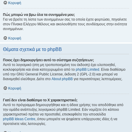
Κορυφή
Πώς μπορώ να βρω όλα τα συνημμένα μου;
Για να βρείτε τη λίστα των συνημμένων σας τα οποία έχετε φορτώσει, πηγαίνετε
στον Πίνακα Ελέγχου Μέλους και ακολουθήστε τους συνδέσμους στην ενότητα
συνημμένων.
Κορυφή
Θέματα σχετικά με το phpBB
Ποιος έχει δημιουργήσει αυτό το σύστημα συζητήσεων;
Αυτό το λογισμικό (στη μη τροποποιημένη του έκδοση) έχει υλοποιηθεί,
κυκλοφορήσει και είναι κατοχυρωμένο από το
phpBB Limited
. Είναι διαθέσιμο
υπό την GNU General Public License, έκδοση 2 (GPL-2.0) και μπορεί να
διανεμηθεί ελεύθερα. Δείτε στο
About phpBB
για περισσότερες λεπτομέρειες.
Κορυφή
Γιατί δεν είναι διαθέσιμο το Χ χαρακτηριστικό;
Αυτό το πρόγραμμα δημιουργήθηκε και η άδεια χρήσης του αποδόθηκε από
την ομάδα ανάπτυξης λογισμικού phpBB Limited. Εάν νομίζετε ότι κάποιο
χαρακτηριστικό πρέπει να προστεθεί, επισκεφθείτε την ιστοσελίδα
phpBB Ideas Centre
, όπου μπορείτε να ψηφίσετε υπάρχουσες ιδέες ή να
προτείνετε νέες λειτουργίες.