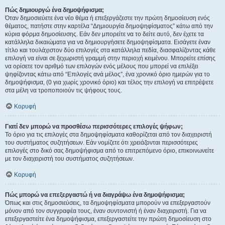
Πώς δημιουργώ ένα δημοψήφισμα;
Όταν δημοσιεύετε ένα νέο θέμα ή επεξεργάζεστε την πρώτη δημοσίευση ενός
θέματος, πατήστε στην καρτέλα “Δημιουργία δημοψηφίσματος” κάτω από την
κύρια φόρμα δημοσίευσης. Εάν δεν μπορείτε να το δείτε αυτό, δεν έχετε τα
κατάλληλα δικαιώματα για να δημιουργήσετε δημοψηφίσματα. Εισάγετε έναν
τίτλο και τουλάχιστον δύο επιλογές στα κατάλληλα πεδία, διασφαλίζοντας κάθε
επιλογή να είναι σε ξεχωριστή γραμμή στην περιοχή κειμένου. Μπορείτε επίσης
να ορίσετε τον αριθμό των επιλογών ενός μέλους που μπορεί να επιλέξει
ψηφίζοντας κάτω από “Επιλογές ανά μέλος”, ένα χρονικό όριο ημερών για το
δημοψήφισμα, (0 για χωρίς χρονικό όριο) και τέλος την επιλογή να επιτρέψετε
στα μέλη να τροποποιούν τις ψήφους τους.
Κορυφή
Γιατί δεν μπορώ να προσθέσω περισσότερες επιλογές ψήφων;
Το όριο για τις επιλογές στα δημοψηφίσματα καθορίζεται από τον διαχειριστή
του συστήματος συζητήσεων. Εάν νομίζετε ότι χρειάζονται περισσότερες
επιλογές στο δικό σας δημοψήφισμα από το επιτρεπόμενο όριο, επικοινωνείτε
με τον διαχειριστή του συστήματος συζητήσεων.
Κορυφή
Πώς μπορώ να επεξεργαστώ ή να διαγράψω ένα δημοψήφισμα;
Όπως και στις δημοσιεύσεις, τα δημοψηφίσματα μπορούν να επεξεργαστούν
μόνον από τον συγγραφέα τους, έναν συντονιστή ή έναν διαχειριστή. Για να
επεξεργαστείτε ένα δημοψήφισμα, επεξεργαστείτε την πρώτη δημοσίευση στο