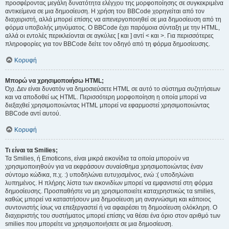
προσφέροντας μεγάλη δυνατότητα ελέγχου της μορφοποίησης σε συγκεκριμένα
αντικείμενα σε μια δημοσίευση. Η χρήση του BBCode χορηγείται από τον
διαχειριστή, αλλά μπορεί επίσης να απενεργοποιηθεί σε μια δημοσίευση από τη
φόρμα υποβολής μηνύματος. Ο BBCode έχει παρόμοια σύνταξη με την HTML,
αλλά οι εντολές περικλείονται σε αγκύλες [ και ] αντί < και >. Για περισσότερες
πληροφορίες για τον BBCode δείτε τον οδηγό από τη φόρμα δημοσίευσης.
Κορυφή
Μπορώ να χρησιμοποιήσω HTML;
Όχι. Δεν είναι δυνατόν να δημοσιεύσετε HTML σε αυτό το σύστημα συζητήσεων
και να αποδοθεί ως HTML. Περισσότερη μορφοποίηση η οποία μπορεί να
διεξαχθεί χρησιμοποιώντας HTML μπορεί να εφαρμοστεί χρησιμοποιώντας
BBCode αντί αυτού.
Κορυφή
Τι είναι τα Smilies;
Τα Smilies, ή Emoticons, είναι μικρά εικονίδια τα οποία μπορούν να
χρησιμοποιηθούν για να εκφράσουν συναίσθημα χρησιμοποιώντας έναν
σύντομο κώδικα, π.χ. :) υποδηλώνει ευτυχισμένος, ενώ :( υποδηλώνει
λυπημένος. Η πλήρης λίστα των εικονιδίων μπορεί να εμφανιστεί στη φόρμα
δημοσίευσης. Προσπαθήστε να μη χρησιμοποιείτε καταχρηστικώς τα smilies,
καθώς μπορεί να καταστήσουν μια δημοσίευση μη αναγνώσιμη και κάποιος
συντονιστής ίσως να επεξεργαστεί ή να αφαιρέσει τη δημοσίευση ολόκληρη. Ο
διαχειριστής του συστήματος μπορεί επίσης να θέσει ένα όριο στον αριθμό των
smilies που μπορείτε να χρησιμοποιήσετε σε μια δημοσίευση.