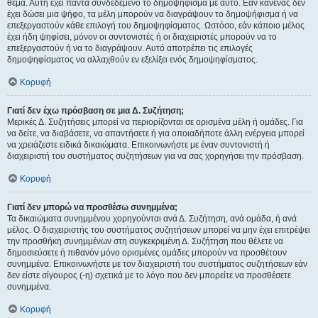
θέμα. Αυτή έχει πάντα συνδεδεμένο το δημοψήφισμα με αυτό. Εάν κανένας δεν
έχει δώσει μια ψήφο, τα μέλη μπορούν να διαγράψουν το δημοψήφισμα ή να
επεξεργαστούν κάθε επιλογή του δημοψηφίσματος. Ωστόσο, εάν κάποιο μέλος
έχει ήδη ψηφίσει, μόνον οι συντονιστές ή οι διαχειριστές μπορούν να το
επεξεργαστούν ή να το διαγράψουν. Αυτό αποτρέπει τις επιλογές
δημοψηφίσματος να αλλαχθούν εν εξελίξει ενός δημοψηφίσματος.
Κορυφή
Γιατί δεν έχω πρόσβαση σε μια Δ. Συζήτηση;
Μερικές Δ. Συζητήσεις μπορεί να περιορίζονται σε ορισμένα μέλη ή ομάδες. Για
να δείτε, να διαβάσετε, να απαντήσετε ή για οποιαδήποτε άλλη ενέργεια μπορεί
να χρειάζεστε ειδικά δικαιώματα. Επικοινωνήστε με έναν συντονιστή ή
διαχειριστή του συστήματος συζητήσεων για να σας χορηγήσει την πρόσβαση.
Κορυφή
Γιατί δεν μπορώ να προσθέσω συνημμένα;
Τα δικαιώματα συνημμένου χορηγούνται ανά Δ. Συζήτηση, ανά ομάδα, ή ανά
μέλος. Ο διαχειριστής του συστήματος συζητήσεων μπορεί να μην έχει επιτρέψει
την προσθήκη συνημμένων στη συγκεκριμένη Δ. Συζήτηση που θέλετε να
δημοσιεύσετε ή πιθανόν μόνο ορισμένες ομάδες μπορούν να προσθέτουν
συνημμένα. Επικοινωνήστε με τον διαχειριστή του συστήματος συζητήσεων εάν
δεν είστε σίγουρος (-η) σχετικά με το λόγο που δεν μπορείτε να προσθέσετε
συνημμένα.
Κορυφή