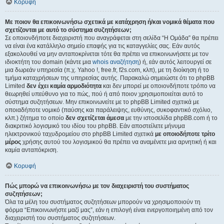
Κορυφή
Με ποιον θα επικοινωνήσω σχετικά με κατάχρηση ή/και νομικά θέματα που
σχετίζονται με αυτό το σύστημα συζητήσεων;
Σε οποιονδήποτε διαχειριστή που αναγράφεται στη σελίδα “Η Ομάδα” θα πρέπει
να είναι ένα κατάλληλο σημείο επαφής για τις καταγγελίες σας. Εάν αυτός
εξακολουθεί να μην ανταποκρίνεται τότε θα πρέπει να επικοινωνήσετε με τον
ιδιοκτήτη του domain (κάντε μια
whois αναζήτηση
) ή, εάν αυτός λειτουργεί σε
μια δωρεάν υπηρεσία (π.χ. Yahoo !, free.fr, f2s.com, κλπ), με τη διοίκηση ή το
τμήμα καταχρήσεων της υπηρεσίας αυτής. Παρακαλώ σημειώστε ότι το phpBB
Limited
δεν έχει καμία αρμοδιότητα
και δεν μπορεί με οποιονδήποτε τρόπο να
θεωρηθεί υπεύθυνο για το πώς, πού ή από ποιον χρησιμοποιείται αυτό το
σύστημα συζητήσεων. Μην επικοινωνείτε με το phpBB Limited σχετικά με
οποιαδήποτε νομικό (παύσης και παράλειψης, ευθύνης, συκοφαντικό σχόλιο,
κλπ.) ζήτημα το οποίο
δεν σχετίζεται άμεσα
με την ιστοσελίδα phpBB.com ή το
διακριτικό λογισμικό του ιδίου του phpBB. Εάν αποστείλετε μήνυμα
ηλεκτρονικού ταχυδρομείου στο phpBB Limited σχετικά
με οποιοδήποτε τρίτο
μέρος
χρήσης αυτού του λογισμικού θα πρέπει να αναμένετε μια αρνητική ή και
καμία ανταπόκριση.
Κορυφή
Πώς μπορώ να επικοινωνήσω με τον διαχειριστή του συστήματος
συζητήσεων;
Όλα τα μέλη του συστήματος συζητήσεων μπορούν να χρησιμοποιούν τη
φόρμα “Επικοινωνήστε μαζί μας”, εάν η επιλογή είναι ενεργοποιημένη από τον
διαχειριστή του συστήματος συζητήσεων.