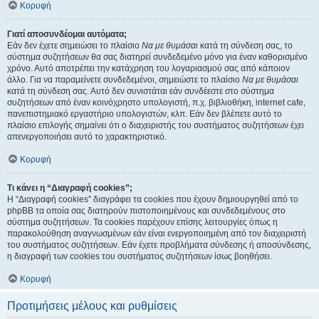
Κορυφή
Γιατί αποσυνδέομαι αυτόματα;
Εάν δεν έχετε σημειώσει το πλαίσιο
Να με θυμάσαι
κατά τη σύνδεση σας, το
σύστημα συζητήσεων θα σας διατηρεί συνδεδεμένο μόνο για έναν καθορισμένο
χρόνο. Αυτό αποτρέπει την κατάχρηση του λογαριασμού σας από κάποιον
άλλο. Για να παραμείνετε συνδεδεμένοι, σημειώστε το πλαίσιο
Να με θυμάσαι
κατά τη σύνδεση σας. Αυτό δεν συνιστάται εάν συνδέεστε στο σύστημα
συζητήσεων από έναν κοινόχρηστο υπολογιστή, π.χ. βιβλιοθήκη, internet cafe,
πανεπιστημιακό εργαστήριο υπολογιστών, κλπ. Εάν δεν βλέπετε αυτό το
πλαίσιο επιλογής σημαίνει ότι ο διαχειριστής του συστήματος συζητήσεων έχει
απενεργοποιήσει αυτό το χαρακτηριστικό.
Κορυφή
Τι κάνει η “Διαγραφή cookies”;
Η “Διαγραφή cookies” διαγράφει τα cookies που έχουν δημιουργηθεί από το
phpBB τα οποία σας διατηρούν πιστοποιημένους και συνδεδεμένους στο
σύστημα συζητήσεων. Τα cookies παρέχουν επίσης λειτουργίες όπως η
παρακολούθηση αναγνωσμένων εάν είναι ενεργοποιημένη από τον διαχειριστή
του συστήματος συζητήσεων. Εάν έχετε προβλήματα σύνδεσης ή αποσύνδεσης,
η διαγραφή των cookies του συστήματος συζητήσεων ίσως βοηθήσει.
Κορυφή
Προτιμήσεις μέλους και ρυθμίσεις