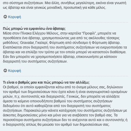
στο σύστημα συζητήσεων. Μια άλλη, συνήθως μεγαλύτερη, εικόνα είναι γνωστή
ως άβαταρ και είναι γενικώς μοναδική, προσωπική για κάθε μέλος.
Κορυφή
Πώς μπορώ να εμφανίσω ένα άβαταρ;
Μέσα στον Πίνακα Ελέγχου Μέλους, στην καρτέλα “Προφίλ”, μπορείτε να
προσθέσετε ένα άβαταρ, χρησιμοποιώντας μια από τις ακόλουθες τέσσερις
μεθόδους: Gravatar, Γκαλερί, Φόρτωση από σύνδεσμο ή Φόρτωση άβαταρ.
Εναπόκειται στον διαχειριστή του συστήματος συζητήσεων να ενεργοποιήσει τα
άβαταρ και να επιλέξει τον τρόπο με τον οποίο μπορεί να καταστούν διαθέσιμα.
Εάν δεν μπορείτε να χρησιμοποιήσετε άβαταρ, επικοινωνήστε με κάποιον
διαχειριστή του συστήματος συζητήσεων.
Κορυφή
Τι είναι ο βαθμός μου και πώς μπορώ να τον αλλάξω;
Οι βαθμοί, οι οποίοι εμφανίζονται κάτω από το όνομα μέλους σας, δηλώνουν
τον αριθμό των δημοσιεύσεων που έχετε κάνει ή είναι αναγνωριστικό ορισμένων
μελών, π.χ. συντονιστές και διαχειριστές. Γενικώς, δεν μπορείτε να αλλάξετε
άμεσα το κείμενο οποιουδήποτε βαθμού του συστήματος συζητήσεων
δεδομένου ότι αυτό καθορίζεται από τον διαχειριστή του συστήματος
συζητήσεων. Παρακαλώ μην κάνετε κατάχρηση του συστήματος συζητήσεων με
άσκοπες δημοσιεύσεις μόνο και μόνο για να ανεβάσετε τον βαθμό σας. Τα
περισσότερα συστήματα συζητήσεων δεν το ανέχονται αυτό και ο συντονιστής ή
ο διαχειριστής απλώς θα μειώσει τον αριθμό των δημοσιεύσεων σας.