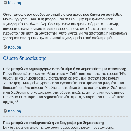
Κορυφή
Όταν πατάω στον σύνδεσμο email για ένα μέλος μου ζητάει να συνδεθώ;
Μόνον εγγεγραμμένα μέλη μπορούν να στείλουν μήνυμα ηλεκτρονικού
ταχυδρομείου σε άλλα μέλη μέσω της ενσωματωμένης φόρμας αποστολής
μηνύματος ηλεκτρονικού ταχυδρομείου και μόνο αν ο διαχειριστής έχει
ενεργοποιήσει αυτή τη δυνατότητα. Αυτό γίνεται για να αποτραπεί η κακόβουλη
χρήση του συστήματος ηλεκτρονικού ταχυδρομείου από ανώνυμα μέλη.
Κορυφή
Θέματα δημοσίευσης
Πώς μπορώ να δημιουργήσω ένα νέο θέμα ή να δημοσιεύσω μια απάντηση;
Για να δημοσιεύσετε ένα νέο θέμα σε μια Δ. Συζήτηση, πατήστε στο κουμπί “Νέο
θέμα”. Για να δημοσιεύσετε μια απάντηση σε ένα θέμα, πατήστε στο κουμπί
“Απάντηση”. Μπορεί να χρειαστεί να εγγραφείτε προκειμένου να μπορέσετε να
δημοσιεύσετε ένα μήνυμα. Μια λίστα με τα δικαιώματά σας σε κάθε Δ. Συζήτηση
είναι διαθέσιμη στο κάτω μέρος στις οθόνες της Δ. Συζήτησης και του θέματος.
Παράδειγμα: Μπορείτε να δημοσιεύετε νέα θέματα, Μπορείτε να επισυνάπτετε
αρχεία, κλπ.
Κορυφή
Πώς μπορώ να επεξεργαστώ ή να διαγράψω μια δημοσίευση;
Εάν δεν είστε διαχειριστής του συστήματος συζητήσεων ή συντονιστής,