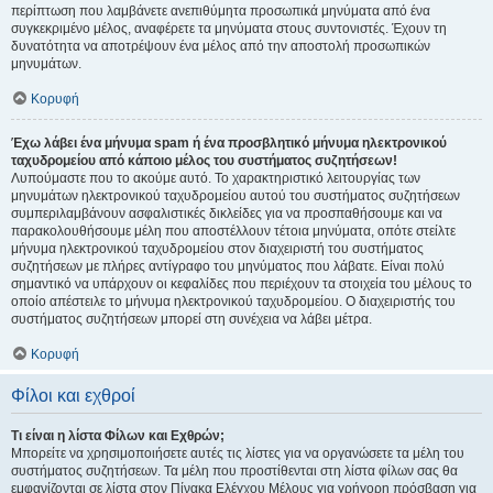
περίπτωση που λαμβάνετε ανεπιθύμητα προσωπικά μηνύματα από ένα
συγκεκριμένο μέλος, αναφέρετε τα μηνύματα στους συντονιστές. Έχουν τη
δυνατότητα να αποτρέψουν ένα μέλος από την αποστολή προσωπικών
μηνυμάτων.
Κορυφή
Έχω λάβει ένα μήνυμα spam ή ένα προσβλητικό μήνυμα ηλεκτρονικού
ταχυδρομείου από κάποιο μέλος του συστήματος συζητήσεων!
Λυπούμαστε που το ακούμε αυτό. Το χαρακτηριστικό λειτουργίας των
μηνυμάτων ηλεκτρονικού ταχυδρομείου αυτού του συστήματος συζητήσεων
συμπεριλαμβάνουν ασφαλιστικές δικλείδες για να προσπαθήσουμε και να
παρακολουθήσουμε μέλη που αποστέλλουν τέτοια μηνύματα, οπότε στείλτε
μήνυμα ηλεκτρονικού ταχυδρομείου στον διαχειριστή του συστήματος
συζητήσεων με πλήρες αντίγραφο του μηνύματος που λάβατε. Είναι πολύ
σημαντικό να υπάρχουν οι κεφαλίδες που περιέχουν τα στοιχεία του μέλους το
οποίο απέστειλε το μήνυμα ηλεκτρονικού ταχυδρομείου. Ο διαχειριστής του
συστήματος συζητήσεων μπορεί στη συνέχεια να λάβει μέτρα.
Κορυφή
Φίλοι και εχθροί
Τι είναι η λίστα Φίλων και Εχθρών;
Μπορείτε να χρησιμοποιήσετε αυτές τις λίστες για να οργανώσετε τα μέλη του
συστήματος συζητήσεων. Τα μέλη που προστίθενται στη λίστα φίλων σας θα
εμφανίζονται σε λίστα στον Πίνακα Ελέγχου Μέλους για γρήγορη πρόσβαση για