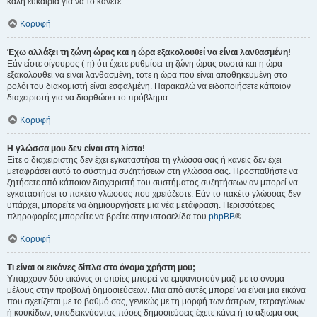
καλή ευκαιρία για να το κάνετε.
Κορυφή
Έχω αλλάξει τη ζώνη ώρας και η ώρα εξακολουθεί να είναι λανθασμένη!
Εάν είστε σίγουρος (-η) ότι έχετε ρυθμίσει τη ζώνη ώρας σωστά και η ώρα
εξακολουθεί να είναι λανθασμένη, τότε ή ώρα που είναι αποθηκευμένη στο
ρολόι του διακομιστή είναι εσφαλμένη. Παρακαλώ να ειδοποιήσετε κάποιον
διαχειριστή για να διορθώσει το πρόβλημα.
Κορυφή
Η γλώσσα μου δεν είναι στη λίστα!
Είτε ο διαχειριστής δεν έχει εγκαταστήσει τη γλώσσα σας ή κανείς δεν έχει
μεταφράσει αυτό το σύστημα συζητήσεων στη γλώσσα σας. Προσπαθήστε να
ζητήσετε από κάποιον διαχειριστή του συστήματος συζητήσεων αν μπορεί να
εγκαταστήσει το πακέτο γλώσσας που χρειάζεστε. Εάν το πακέτο γλώσσας δεν
υπάρχει, μπορείτε να δημιουργήσετε μια νέα μετάφραση. Περισσότερες
πληροφορίες μπορείτε να βρείτε στην ιστοσελίδα του
phpBB
®.
Κορυφή
Τι είναι οι εικόνες δίπλα στο όνομα χρήστη μου;
Υπάρχουν δύο εικόνες οι οποίες μπορεί να εμφανιστούν μαζί με το όνομα
μέλους στην προβολή δημοσιεύσεων. Μια από αυτές μπορεί να είναι μια εικόνα
που σχετίζεται με το βαθμό σας, γενικώς με τη μορφή των άστρων, τετραγώνων
ή κουκίδων, υποδεικνύοντας πόσες δημοσιεύσεις έχετε κάνει ή το αξίωμα σας