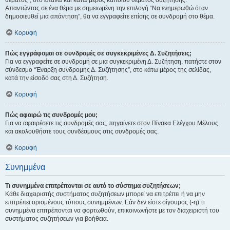
θέματος", στο επάνω και κάτω μέρος κάποιου θέματος συζήτησης.
Απαντώντας σε ένα θέμα με σημειωμένη την επιλογή “Να ενημερωθώ όταν
δημοσιευθεί μια απάντηση”, θα να εγγραφείτε επίσης σε συνδρομή στο θέμα.
Κορυφή
Πώς εγγράφομαι σε συνδρομές σε συγκεκριμένες Δ. Συζητήσεις;
Για να εγγραφείτε σε συνδρομή σε μια συγκεκριμένη Δ. Συζήτηση, πατήστε στον
σύνδεσμο “Έναρξη συνδρομής Δ. Συζήτησης”, στο κάτω μέρος της σελίδας,
κατά την είσοδό σας στη Δ. Συζήτηση.
Κορυφή
Πώς αφαιρώ τις συνδρομές μου;
Για να αφαιρέσετε τις συνδρομές σας, πηγαίνετε στον Πίνακα Ελέγχου Μέλους
και ακολουθήστε τους συνδέσμους στις συνδρομές σας.
Κορυφή
Συνημμένα
Τι συνημμένα επιτρέπονται σε αυτό το σύστημα συζητήσεων;
Κάθε διαχειριστής συστήματος συζητήσεων μπορεί να επιτρέπει ή να μην
επιτρέπει ορισμένους τύπους συνημμένων. Εάν δεν είστε σίγουρος (-η) τι
συνημμένα επιτρέπονται να φορτωθούν, επικοινωνήστε με τον διαχειριστή του
συστήματος συζητήσεων για βοήθεια.