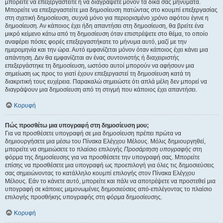
μπορείτε να επεξεργαστείτε ή να διαγράψετε μόνον τα δικά σας μηνύματα.
Μπορείτε να επεξεργαστείτε μια δημοσίευση πατώντας στο κουμπί επεξεργασίας
στη σχετική δημοσίευση, συχνά μόνο για περιορισμένο χρόνο αφότου έγινε η
δημοσίευση. Αν κάποιος έχει ήδη απαντήσει στη δημοσίευση, θα βρείτε ένα
μικρό κείμενο κάτω από τη δημοσίευση όταν επιστρέψετε στο θέμα, το οποίο
αναφέρει πόσες φορές επεξεργαστήκατε το μήνυμα αυτό, μαζί με την
ημερομηνία και την ώρα. Αυτό εμφανίζεται μόνον όταν κάποιος έχει κάνει μια
απάντηση. Δεν θα εμφανίζεται αν ένας συντονιστής ή διαχειριστής
επεξεργάστηκε τη δημοσίευση, ωστόσο αυτοί μπορούν να αφήσουν μια
σημείωση ως προς το γιατί έχουν επεξεργαστεί τη δημοσίευση κατά τη
διακριτική τους ευχέρεια. Παρακαλώ σημειώστε ότι απλά μέλη δεν μπορεί να
διαγράψουν μια δημοσίευση από τη στιγμή που κάποιος έχει απαντήσει.
Κορυφή
Πώς προσθέτω μια υπογραφή στη δημοσίευση μου;
Για να προσθέσετε υπογραφή σε μια δημοσίευση πρέπει πρώτα να
δημιουργήσετε μια μέσω του Πίνακα Ελέγχου Μέλους. Μόλις δημιουργηθεί,
μπορείτε να σημειώσετε το πλαίσιο επιλογής
Προσάρτηση υπογραφής
στη
φόρμα της δημοσίευσης για να προσθέσετε την υπογραφή σας. Μπορείτε
επίσης να προσθέσετε μια υπογραφή ως προεπιλογή για όλες τις δημοσιεύσεις
σας σημειώνοντας το κατάλληλο κουμπί επιλογής στον Πίνακα Ελέγχου
Μέλους. Εάν το κάνετε αυτό, μπορείτε και πάλι να αποτρέψετε να προστεθεί μια
υπογραφή σε κάποιες μεμονωμένες δημοσιεύσεις από-επιλέγοντας το πλαίσιο
επιλογής προσθήκης υπογραφής στη φόρμα δημοσίευσης.
Κορυφή