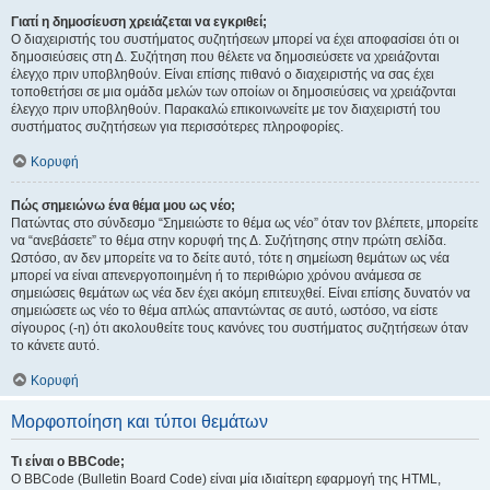
Γιατί η δημοσίευση χρειάζεται να εγκριθεί;
Ο διαχειριστής του συστήματος συζητήσεων μπορεί να έχει αποφασίσει ότι οι
δημοσιεύσεις στη Δ. Συζήτηση που θέλετε να δημοσιεύσετε να χρειάζονται
έλεγχο πριν υποβληθούν. Είναι επίσης πιθανό ο διαχειριστής να σας έχει
τοποθετήσει σε μια ομάδα μελών των οποίων οι δημοσιεύσεις να χρειάζονται
έλεγχο πριν υποβληθούν. Παρακαλώ επικοινωνείτε με τον διαχειριστή του
συστήματος συζητήσεων για περισσότερες πληροφορίες.
Κορυφή
Πώς σημειώνω ένα θέμα μου ως νέο;
Πατώντας στο σύνδεσμο “Σημειώστε το θέμα ως νέο” όταν τον βλέπετε, μπορείτε
να “ανεβάσετε” το θέμα στην κορυφή της Δ. Συζήτησης στην πρώτη σελίδα.
Ωστόσο, αν δεν μπορείτε να το δείτε αυτό, τότε η σημείωση θεμάτων ως νέα
μπορεί να είναι απενεργοποιημένη ή το περιθώριο χρόνου ανάμεσα σε
σημειώσεις θεμάτων ως νέα δεν έχει ακόμη επιτευχθεί. Είναι επίσης δυνατόν να
σημειώσετε ως νέο το θέμα απλώς απαντώντας σε αυτό, ωστόσο, να είστε
σίγουρος (-η) ότι ακολουθείτε τους κανόνες του συστήματος συζητήσεων όταν
το κάνετε αυτό.
Κορυφή
Μορφοποίηση και τύποι θεμάτων
Τι είναι ο BBCode;
Ο BBCode (Bulletin Board Code) είναι μία ιδιαίτερη εφαρμογή της HTML,