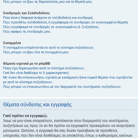
Πώς μπορώ να βρω τις δημοσιεύσεις μου και τα θέματά μου;
Συνδρομές και Σελιδοδείκτες
Ποια είναι η διαφορά ανάμεσα σε σελιδοδείκτη και συνδρομή;
Πώς προσθέτω σελιδοδείκτες ή εγγράφομαι σε συνδρομές σε συγκεκριμένα θέματα;
Πώς εγγράφομαι σε συνδρομές σε συγκεκριμένες Δ. Συζητήσεις;
Πώς αφαιρώ τις συνδρομές μου;
Συνημμένα
Τι συνημμένα επιτρέπονται σε αυτό το σύστημα συζητήσεων;
Πώς μπορώ να βρω όλα τα συνημμένα μου;
Θέματα σχετικά με το phpBB
Ποιος έχει δημιουργήσει αυτό το σύστημα συζητήσεων;
Γιατί δεν είναι διαθέσιμο το Χ χαρακτηριστικό;
Με ποιον θα επικοινωνήσω σχετικά με κατάχρηση ή/και νομικά θέματα που σχετίζονται
με αυτό το σύστημα συζητήσεων;
Πώς μπορώ να επικοινωνήσω με τον διαχειριστή του συστήματος συζητήσεων;
Θέματα σύνδεσης και εγγραφής
Γιατί πρέπει να εγγραφώ;
Ίσως να μην είναι απαραίτητο, εναπόκειται στον διαχειριστή του συστήματος
συζητήσεων ως προς το αν θα πρέπει να εγγραφείτε προκειμένου να αναρτήσετε
μηνύματα. Ωστόσο, η εγγραφή θα σας δώσει πρόσβαση σε πρόσθετες
υπηρεσίες που δεν είναι διαθέσιμες σε επισκέπτες όπως ο καθορισμός εικόνων