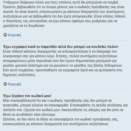
Υπάρχουν διάφοροι λόγοι για τους οποίους αυτό θα μπορούσε να συμβεί.
Πρώτον, βεβαιωθείτε ότι το όνομα μέλους και ο κωδικός πρόσβασής σας είναι
σωστά. Αν είναι σωστά, επικοινωνήστε με κάποιον διαχειριστή του συστήματος
συζητήσεων για να βεβαιωθείτε ότι δεν έχετε απαγορευθεί. Είναι επίσης πιθανό
ο ιδιοκτήτης της ιστοσελίδας να έχει κάποιο σφάλμα στις ρυθμίσεις και να
χρειάζεται να το διορθώσει.
Κορυφή
Έχω εγγραφεί κατά το παρελθόν αλλά δεν μπορώ να συνδεθώ πλέον!
Είναι πιθανό κάποιος διαχειριστής να απενεργοποίησε ή να διέγραψε τον
λογαριασμό σας για κάποιο λόγο. Επίσης, πολλά συστήματα συζητήσεων
απομακρύνουν μέλη περιοδικά που δεν έχουν δημοσιεύσει μηνύματα για
μεγάλο χρονικό διάστημα για να μειώσουν το μέγεθος της βάσης δεδομένων.
Εάν αυτό συμβαίνει, προσπαθήστε να εγγραφείτε ξανά και να εμπλακείτε στις
δημόσιες συζητήσεις.
Κορυφή
Έχω ξεχάσει τον κωδικό μου!
Μην πανικοβάλλεστε! Αν και ο κωδικός πρόσβασής σας δεν μπορεί να
ανακτηθεί, μπορεί εύκολα να επαναφερθεί. Επισκεφθείτε τη σελίδα σύνδεσης και
πατήστε στο
Ξέχασα τον κωδικό μου
. Ακολουθήστε τις οδηγίες και θα είστε σε
θέση να συνδεθείτε πάλι σύντομα.
Ωστόσο, αν δεν είστε σε θέση να επαναφέρετε τον κωδικό πρόσβασής σας,
επικοινωνήστε με κάποιον διαχειριστή του συστήματος συζητήσεων.