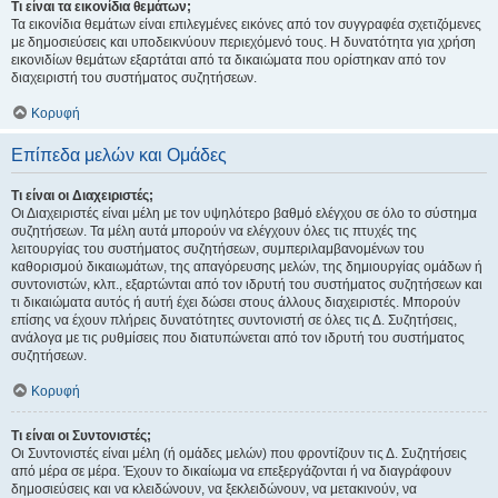
Τι είναι τα εικονίδια θεμάτων;
Τα εικονίδια θεμάτων είναι επιλεγμένες εικόνες από τον συγγραφέα σχετιζόμενες
με δημοσιεύσεις και υποδεικνύουν περιεχόμενό τους. Η δυνατότητα για χρήση
εικονιδίων θεμάτων εξαρτάται από τα δικαιώματα που ορίστηκαν από τον
διαχειριστή του συστήματος συζητήσεων.
Κορυφή
Επίπεδα μελών και Ομάδες
Τι είναι οι Διαχειριστές;
Οι Διαχειριστές είναι μέλη με τον υψηλότερο βαθμό ελέγχου σε όλο το σύστημα
συζητήσεων. Τα μέλη αυτά μπορούν να ελέγχουν όλες τις πτυχές της
λειτουργίας του συστήματος συζητήσεων, συμπεριλαμβανομένων του
καθορισμού δικαιωμάτων, της απαγόρευσης μελών, της δημιουργίας ομάδων ή
συντονιστών, κλπ., εξαρτώνται από τον ιδρυτή του συστήματος συζητήσεων και
τι δικαιώματα αυτός ή αυτή έχει δώσει στους άλλους διαχειριστές. Μπορούν
επίσης να έχουν πλήρεις δυνατότητες συντονιστή σε όλες τις Δ. Συζητήσεις,
ανάλογα με τις ρυθμίσεις που διατυπώνεται από τον ιδρυτή του συστήματος
συζητήσεων.
Κορυφή
Τι είναι οι Συντονιστές;
Οι Συντονιστές είναι μέλη (ή ομάδες μελών) που φροντίζουν τις Δ. Συζητήσεις
από μέρα σε μέρα. Έχουν το δικαίωμα να επεξεργάζονται ή να διαγράφουν
δημοσιεύσεις και να κλειδώνουν, να ξεκλειδώνουν, να μετακινούν, να