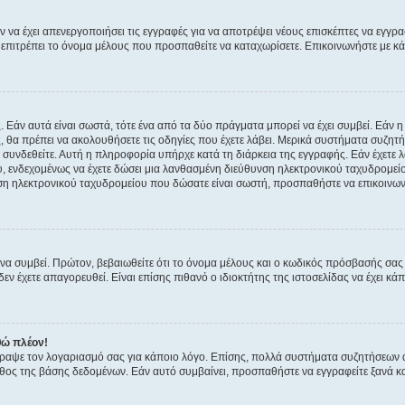
ν να έχει απενεργοποιήσει τις εγγραφές για να αποτρέψει νέους επισκέπτες να εγγ
ην επιτρέπει το όνομα μέλους που προσπαθείτε να καταχωρίσετε. Επικοινωνήστε με κ
 Εάν αυτά είναι σωστά, τότε ένα από τα δύο πράγματα μπορεί να έχει συμβεί. Εάν 
ής, θα πρέπει να ακολουθήσετε τις οδηγίες που έχετε λάβει. Μερικά συστήματα συζητή
α συνδεθείτε. Αυτή η πληροφορία υπήρχε κατά τη διάρκεια της εγγραφής. Εάν έχετε
υ, ενδεχομένως να έχετε δώσει μια λανθασμένη διεύθυνση ηλεκτρονικού ταχυδρομείο
νση ηλεκτρονικού ταχυδρομείου που δώσατε είναι σωστή, προσπαθήστε να επικοινωνή
 συμβεί. Πρώτον, βεβαιωθείτε ότι το όνομα μέλους και ο κωδικός πρόσβασής σας ε
εν έχετε απαγορευθεί. Είναι επίσης πιθανό ο ιδιοκτήτης της ιστοσελίδας να έχει κάπ
θώ πλέον!
έγραψε τον λογαριασμό σας για κάποιο λόγο. Επίσης, πολλά συστήματα συζητήσεων
θος της βάσης δεδομένων. Εάν αυτό συμβαίνει, προσπαθήστε να εγγραφείτε ξανά και