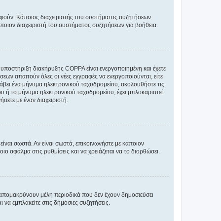
ραφούν. Κάποιος διαχειριστής του συστήματος συζητήσεων
άποιον διαχειριστή του συστήματος συζητήσεων για βοήθεια.
η υποστήριξη διακήρυξης COPPA είναι ενεργοποιημένη και έχετε
σεων απαιτούν όλες οι νέες εγγραφές να ενεργοποιούνται, είτε
 λάβει ένα μήνυμα ηλεκτρονικού ταχυδρομείου, ακολουθήστε τις
υ ή το μήνυμα ηλεκτρονικού ταχυδρομείου, έχει μπλοκαριστεί
σετε με έναν διαχειριστή.
ίναι σωστά. Αν είναι σωστά, επικοινωνήστε με κάποιον
οιο σφάλμα στις ρυθμίσεις και να χρειάζεται να το διορθώσει.
 απομακρύνουν μέλη περιοδικά που δεν έχουν δημοσιεύσει
 να εμπλακείτε στις δημόσιες συζητήσεις.