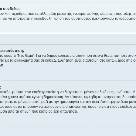
να συνδεθώ;
ονικού ταχυδρομείου σε άλλα μέλη μέσω της ενσωματωμένης φόρμας αποστολής μη
νεται για να αποτραπεί η κακόβουλη χρήση του συστήματος ηλεκτρονικού ταχυδρομεί
μια απάντηση;
στο κουμπί “Νέο θέμα”. Για να δημοσιεύσετε μια απάντηση σε ένα θέμα, πατήστε στο 
τα με τα δικαιώματά σας σε κάθε Δ. Συζήτηση είναι διαθέσιμη στο κάτω μέρος στις 
λπ.
;
νιστής, μπορείτε να επεξεργαστείτε ή να διαγράψετε μόνον τα δικά σας μηνύματα. 
μένο χρόνο αφότου έγινε η δημοσίευση. Αν κάποιος έχει ήδη απαντήσει στη δημοσίε
τήκατε το μήνυμα αυτό, μαζί με την ημερομηνία και την ώρα. Αυτό εμφανίζεται μόνο
 ωστόσο αυτοί μπορούν να αφήσουν μια σημείωση ως προς το γιατί έχουν επεξεργασ
υση από τη στιγμή που κάποιος έχει απαντήσει.