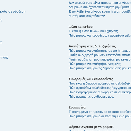
Δεν μπορώ να στείλω προσωπικά μηνύματ
Λαμβάνω συνέχεια ανεπιθύμητα μηνύματα!
μελών σε σύνδεση;
Έχω λάβει ένα μήνυμα spam ή ένα προσβλη
συστήματος συζητήσεων!
η!
Φίλοι και εχθροί
Τι είναι η λίστα Φίλων και Εχθρών;
Πώς μπορώ να προσθέσω / αφαιρέσω μέλη 
θώ;
Αναζήτηση στις Δ. Συζητήσεις
Πώς μπορώ να αναζητήσω σε μια ή περισσό
Γιατί η αναζήτησή μου δεν επιστρέφει αποτ
τηση;
Γιατί η αναζήτηση μου επιστρέφει μια κενή σ
Πώς μπορώ να αναζητήσω για μέλη;
Πώς μπορώ να βρω τις δημοσιεύσεις μου και
Συνδρομές και Σελιδοδείκτες
Ποια είναι η διαφορά ανάμεσα σε σελιδοδείκ
Πώς προσθέτω σελιδοδείκτες ή εγγράφομαι
Πώς εγγράφομαι σε συνδρομές σε συγκεκριμ
Πώς αφαιρώ τις συνδρομές μου;
Συνημμένα
Τι συνημμένα επιτρέπονται σε αυτό το σύσ
Πώς μπορώ να βρω όλα τα συνημμένα μου
Θέματα σχετικά με το phpBB