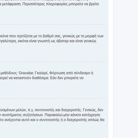
έα μετάφραση. Περισσότερες πληροφορίες μπορείτε να βρείτε
κόνα που σχετίζεται με το βαθμό σας, γενικώς με τη μορφή των
αλύτερη, εικόνα είναι γνωστή ως άβαταρ και είναι γενικώς
ς μεθόδους: Gravatar, Γκαλερί, Φόρτωση από σύνδεσμο ή
ορεί να καταστούν διαθέσιμα. Εάν δεν μπορείτε να
σμένων μελών, π.χ. συντονιστές και διαχειριστές. Γενικώς, δεν
του συστήματος συζητήσεων. Παρακαλώ μην κάνετε κατάχρηση
ο ανέχονται αυτό και ο συντονιστής ή ο διαχειριστής απλώς θα