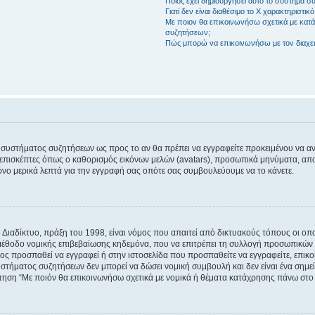
Ποιος έχει δημιουργήσει αυτό το σύστημα 
Γιατί δεν είναι διαθέσιμο το Χ χαρακτηριστικό
Με ποιον θα επικοινωνήσω σχετικά με κατάχ
συζητήσεων;
Πώς μπορώ να επικοινωνήσω με τον διαχει
του συστήματος συζητήσεων ως προς το αν θα πρέπει να εγγραφείτε προκειμένου να 
ε επισκέπτες όπως ο καθορισμός εικόνων μελών (avatars), προσωπικά μηνύματα, 
μόνο μερικά λεπτά για την εγγραφή σας οπότε σας συμβουλεύουμε να το κάνετε.
ιαδίκτυο, πράξη του 1998, είναι νόμος που απαιτεί από δικτυακούς τόπους οι ο
μέθοδο νομικής επιβεβαίωσης κηδεμόνα, που να επιτρέπει τη συλλογή προσωπικών 
ποίος προσπαθεί να εγγραφεί ή στην ιστοσελίδα που προσπαθείτε να εγγραφείτε, επ
 συστήματος συζητήσεων δεν μπορεί να δώσει νομική συμβουλή και δεν είναι ένα ση
ώτηση “Με ποιόν θα επικοινωνήσω σχετικά με νομικά ή θέματα κατάχρησης πάνω στο