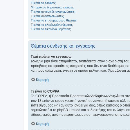
Τι είναι τα Smilies;
Μπορώ να δημοσιεύω εικόνες;
Τι είναι οι γενικές ανακοινώσεις;
Τι είναι οι ανακοινώσεις;
Τι είναι τα επισημασμένα θέματα;
Τι είναι τα κλειδωμένα θέματα;
Τι είναι τα εικονίδια θεμάτων;
Θέματα σύνδεσης και εγγραφής
Γιατί πρέπει να εγγραφώ;
Ίσως να μην είναι απαραίτητο, εναπόκειται στον διαχειριστή 
πρόσβαση σε πρόσθετες υπηρεσίες που δεν είναι διαθέσιμες σ
και προς άλλα μέλη, ένταξη σε ομάδα μελών, κλπ. Χρειάζονται 
Κορυφή
Τι είναι το COPPA;
Το COPPA, ή Προστασία Προσωπικών Δεδομένων Ανηλίκων στο Δ
των 13 ετών να έχουν γραπτή γονική συναίνεση ή κάποια άλλη 
είστε σίγουρος (-η) αν αυτό ισχύει για σας, όπως κάποιος ο ο
σημειώστε ότι το phpBB Limited και ο ιδιοκτήτης του εν λόγω
είδους, εκτός από τις περιπτώσεις που περιγράφονται στην ερ
Κορυφή