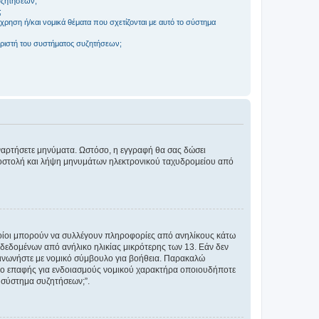
συζητήσεων;
;
ρηση ή/και νομικά θέματα που σχετίζονται με αυτό το σύστημα
ριστή του συστήματος συζητήσεων;
αναρτήσετε μηνύματα. Ωστόσο, η εγγραφή θα σας δώσει
αποστολή και λήψη μηνυμάτων ηλεκτρονικού ταχυδρομείου από
ποίοι μπορούν να συλλέγουν πληροφορίες από ανηλίκους κάτω
δεδομένων από ανήλικο ηλικίας μικρότερης των 13. Εάν δεν
ικοινωνήστε με νομικό σύμβουλο για βοήθεια. Παρακαλώ
μείο επαφής για ενδοιασμούς νομικού χαρακτήρα οποιουδήποτε
 σύστημα συζητήσεων;”.