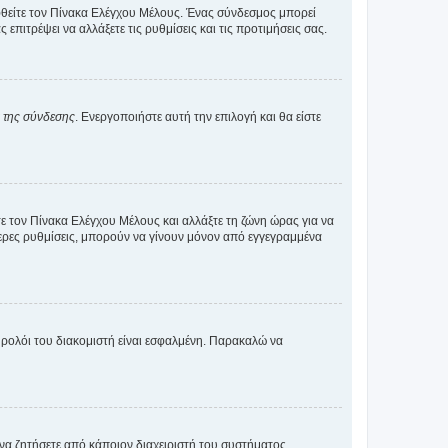
εφθείτε τον Πίνακα Ελέγχου Μέλους. Ένας σύνδεσμος μπορεί
ιτρέψει να αλλάξετε τις ρυθμίσεις και τις προτιμήσεις σας.
α της σύνδεσης
. Ενεργοποιήστε αυτή την επιλογή και θα είστε
τε τον Πίνακα Ελέγχου Μέλους και αλλάξτε τη ζώνη ώρας για να
ότερες ρυθμίσεις, μπορούν να γίνουν μόνον από εγγεγραμμένα
ο ρολόι του διακομιστή είναι εσφαλμένη. Παρακαλώ να
 να ζητήσετε από κάποιον διαχειριστή του συστήματος