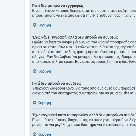
Γιατί δεν μπορώ να εγγραφώ;
Είναι πιθανόν κάποιος διαχειριστής του συστήματος συζητήσεω
μπορεί επίσης να έχει αποκλείσει την IP διεύθυνσή σας ή να μ
Κορυφή
Έχω κάνει εγγραφή, αλλά δεν μπορώ να συνδεθώ!
Πρώτα, ελέγξτε το όνομα μέλους και τον κωδικό πρόσβασής σας.
ορίσει ότι είστε κάτω των 13 ετών κατά τη διάρκεια της εγγραφ
από εσάς είτε από τον διαχειριστή προκειμένου να μπορέσετε ν
οδηγίες. Εάν δεν λάβετε ένα μήνυμα ηλεκτρονικού ταχυδρομείο
από κάποιο φίλτρο spam. Εάν είστε σίγουρος (-η) ότι η διεύθυ
Κορυφή
Γιατί δεν μπορώ να συνδεθώ;
Υπάρχουν διάφοροι λόγοι για τους οποίους αυτό θα μπορούσε να
διαχειριστή του συστήματος συζητήσεων για να βεβαιωθείτε ότι δ
Κορυφή
Έχω εγγραφεί κατά το παρελθόν αλλά δεν μπορώ να συνδε
Είναι πιθανό κάποιος διαχειριστής να απενεργοποίησε ή να δι
μηνύματα για μεγάλο χρονικό διάστημα για να μειώσουν το μέγε
Κορυφή