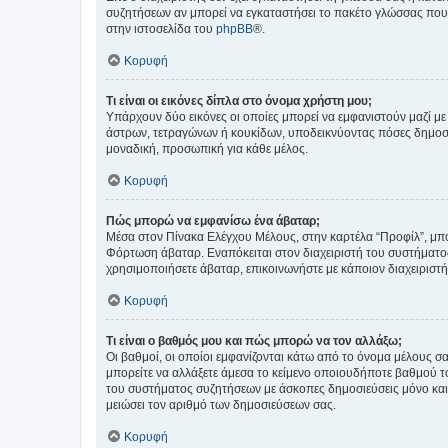
συζητήσεων αν μπορεί να εγκαταστήσει το πακέτο γλώσσας που 
στην ιστοσελίδα του
phpBB
®.
Κορυφή
Τι είναι οι εικόνες δίπλα στο όνομα χρήστη μου;
Υπάρχουν δύο εικόνες οι οποίες μπορεί να εμφανιστούν μαζί με
άστρων, τετραγώνων ή κουκίδων, υποδεικνύοντας πόσες δημοσιεύ
μοναδική, προσωπική για κάθε μέλος.
Κορυφή
Πώς μπορώ να εμφανίσω ένα άβαταρ;
Μέσα στον Πίνακα Ελέγχου Μέλους, στην καρτέλα “Προφίλ”, μπο
Φόρτωση άβαταρ. Εναπόκειται στον διαχειριστή του συστήματος 
χρησιμοποιήσετε άβαταρ, επικοινωνήστε με κάποιον διαχειριστ
Κορυφή
Τι είναι ο βαθμός μου και πώς μπορώ να τον αλλάξω;
Οι βαθμοί, οι οποίοι εμφανίζονται κάτω από το όνομα μέλους σα
μπορείτε να αλλάξετε άμεσα το κείμενο οποιουδήποτε βαθμού 
του συστήματος συζητήσεων με άσκοπες δημοσιεύσεις μόνο και 
μειώσει τον αριθμό των δημοσιεύσεων σας.
Κορυφή