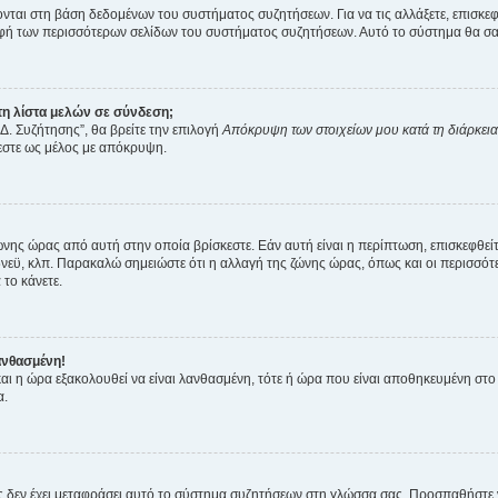
ύονται στη βάση δεδομένων του συστήματος συζητήσεων. Για να τις αλλάξετε, επισκ
 των περισσότερων σελίδων του συστήματος συζητήσεων. Αυτό το σύστημα θα σας επ
η λίστα μελών σε σύνδεση;
Δ. Συζήτησης”, θα βρείτε την επιλογή
Απόκρυψη των στοιχείων μου κατά τη διάρκει
ζεστε ως μέλος με απόκρυψη.
ζώνης ώρας από αυτή στην οποία βρίσκεστε. Εάν αυτή είναι η περίπτωση, επισκεφθεί
 Σίδνεϋ, κλπ. Παρακαλώ σημειώστε ότι η αλλαγή της ζώνης ώρας, όπως και οι περισσ
 το κάνετε.
ανθασμένη!
 και η ώρα εξακολουθεί να είναι λανθασμένη, τότε ή ώρα που είναι αποθηκευμένη στ
α.
νείς δεν έχει μεταφράσει αυτό το σύστημα συζητήσεων στη γλώσσα σας. Προσπαθήστε