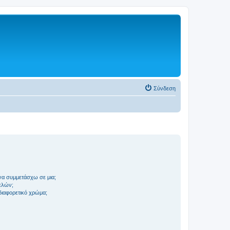
Σύνδεση
να συμμετάσχω σε μια;
ελών;
 διαφορετικό χρώμα;