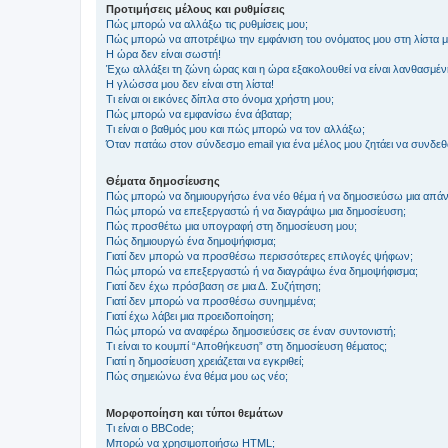
Προτιμήσεις μέλους και ρυθμίσεις
Πώς μπορώ να αλλάξω τις ρυθμίσεις μου;
Πώς μπορώ να αποτρέψω την εμφάνιση του ονόματος μου στη λίστα 
Η ώρα δεν είναι σωστή!
Έχω αλλάξει τη ζώνη ώρας και η ώρα εξακολουθεί να είναι λανθασμέν
Η γλώσσα μου δεν είναι στη λίστα!
Τι είναι οι εικόνες δίπλα στο όνομα χρήστη μου;
Πώς μπορώ να εμφανίσω ένα άβαταρ;
Τι είναι ο βαθμός μου και πώς μπορώ να τον αλλάξω;
Όταν πατάω στον σύνδεσμο email για ένα μέλος μου ζητάει να συνδε
Θέματα δημοσίευσης
Πώς μπορώ να δημιουργήσω ένα νέο θέμα ή να δημοσιεύσω μια απάν
Πώς μπορώ να επεξεργαστώ ή να διαγράψω μια δημοσίευση;
Πώς προσθέτω μια υπογραφή στη δημοσίευση μου;
Πώς δημιουργώ ένα δημοψήφισμα;
Γιατί δεν μπορώ να προσθέσω περισσότερες επιλογές ψήφων;
Πώς μπορώ να επεξεργαστώ ή να διαγράψω ένα δημοψήφισμα;
Γιατί δεν έχω πρόσβαση σε μια Δ. Συζήτηση;
Γιατί δεν μπορώ να προσθέσω συνημμένα;
Γιατί έχω λάβει μια προειδοποίηση;
Πώς μπορώ να αναφέρω δημοσιεύσεις σε έναν συντονιστή;
Τι είναι το κουμπί “Αποθήκευση” στη δημοσίευση θέματος;
Γιατί η δημοσίευση χρειάζεται να εγκριθεί;
Πώς σημειώνω ένα θέμα μου ως νέο;
Μορφοποίηση και τύποι θεμάτων
Τι είναι ο BBCode;
Μπορώ να χρησιμοποιήσω HTML;