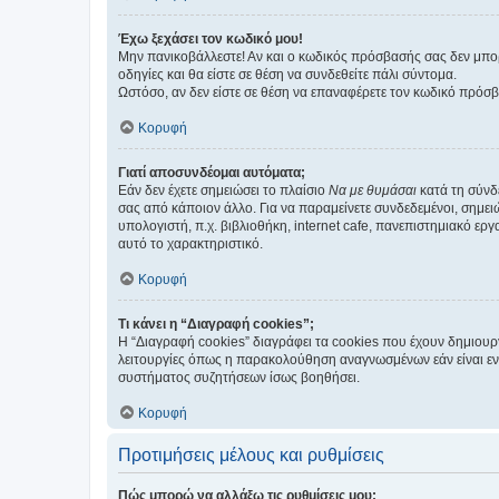
Έχω ξεχάσει τον κωδικό μου!
Μην πανικοβάλλεστε! Αν και ο κωδικός πρόσβασής σας δεν μπορ
οδηγίες και θα είστε σε θέση να συνδεθείτε πάλι σύντομα.
Ωστόσο, αν δεν είστε σε θέση να επαναφέρετε τον κωδικό πρόσ
Κορυφή
Γιατί αποσυνδέομαι αυτόματα;
Εάν δεν έχετε σημειώσει το πλαίσιο
Να με θυμάσαι
κατά τη σύνδ
σας από κάποιον άλλο. Για να παραμείνετε συνδεδεμένοι, σημει
υπολογιστή, π.χ. βιβλιοθήκη, internet cafe, πανεπιστημιακό ερ
αυτό το χαρακτηριστικό.
Κορυφή
Τι κάνει η “Διαγραφή cookies”;
Η “Διαγραφή cookies” διαγράφει τα cookies που έχουν δημιου
λειτουργίες όπως η παρακολούθηση αναγνωσμένων εάν είναι εν
συστήματος συζητήσεων ίσως βοηθήσει.
Κορυφή
Προτιμήσεις μέλους και ρυθμίσεις
Πώς μπορώ να αλλάξω τις ρυθμίσεις μου;