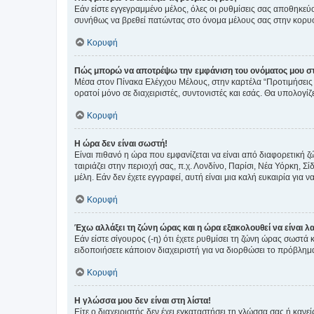
Εάν είστε εγγεγραμμένο μέλος, όλες οι ρυθμίσεις σας αποθηκε
συνήθως να βρεθεί πατώντας στο όνομα μέλους σας στην κορυφή
Κορυφή
Πώς μπορώ να αποτρέψω την εμφάνιση του ονόματος μου στ
Μέσα στον Πίνακα Ελέγχου Μέλους, στην καρτέλα “Προτιμήσεις 
ορατοί μόνο σε διαχειριστές, συντονιστές και εσάς. Θα υπολογί
Κορυφή
Η ώρα δεν είναι σωστή!
Είναι πιθανό η ώρα που εμφανίζεται να είναι από διαφορετική 
ταιριάζει στην περιοχή σας, π.χ. Λονδίνο, Παρίσι, Νέα Υόρκη,
μέλη. Εάν δεν έχετε εγγραφεί, αυτή είναι μια καλή ευκαιρία για να
Κορυφή
Έχω αλλάξει τη ζώνη ώρας και η ώρα εξακολουθεί να είναι λ
Εάν είστε σίγουρος (-η) ότι έχετε ρυθμίσει τη ζώνη ώρας σωστά
ειδοποιήσετε κάποιον διαχειριστή για να διορθώσει το πρόβλημ
Κορυφή
Η γλώσσα μου δεν είναι στη λίστα!
Είτε ο διαχειριστής δεν έχει εγκαταστήσει τη γλώσσα σας ή κα