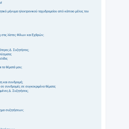
α!
τικό μήνυμα ηλεκτρονικού ταχυδρομείου από κάποιο μέλος του
στις λίστες Φίλων και Εχθρών;
τερες Δ. Συζητήσεις;
ελέσματα;
ελίδα;
 τα θέματά μου;
τη και συνδρομή;
 σε συνδρομές σε συγκεκριμένα θέματα;
ένες Δ. Συζητήσεις;
τημα συζητήσεων;
;