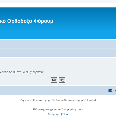
νικό Ορθόδοξο Φόρουμ
πό αυτό το σύστημα συζητήσεων;
Επ
Δημιουργήθηκε από
phpBB
® Forum Software © phpBB Limited
Ελληνική μετάφραση από το
phpbbgr.com
Απόρρητο
|
Όροι