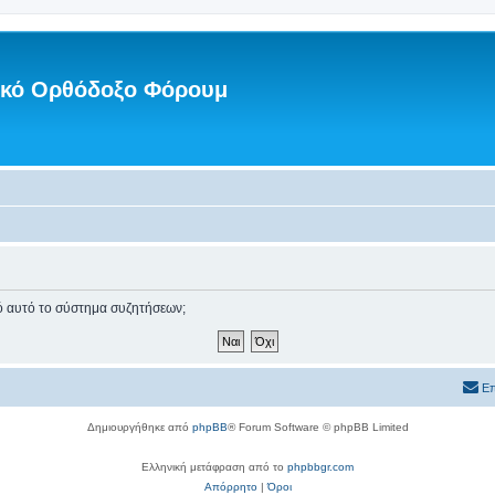
νικό Ορθόδοξο Φόρουμ
πό αυτό το σύστημα συζητήσεων;
Επ
Δημιουργήθηκε από
phpBB
® Forum Software © phpBB Limited
Ελληνική μετάφραση από το
phpbbgr.com
Απόρρητο
|
Όροι