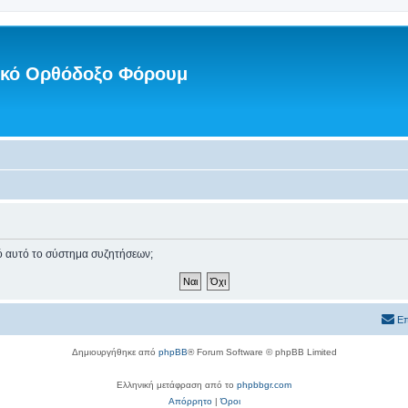
νικό Ορθόδοξο Φόρουμ
πό αυτό το σύστημα συζητήσεων;
Επ
Δημιουργήθηκε από
phpBB
® Forum Software © phpBB Limited
Ελληνική μετάφραση από το
phpbbgr.com
Απόρρητο
|
Όροι