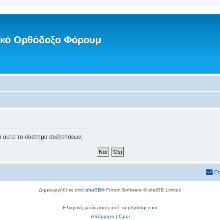
νικό Ορθόδοξο Φόρουμ
πό αυτό το σύστημα συζητήσεων;
Επ
Δημιουργήθηκε από
phpBB
® Forum Software © phpBB Limited
Ελληνική μετάφραση από το
phpbbgr.com
Απόρρητο
|
Όροι