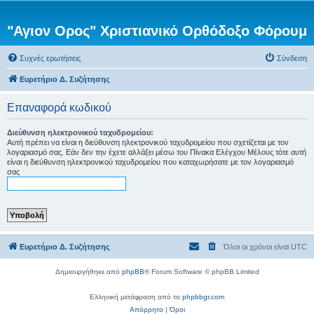
"Αγιον Ορος" Χριστιανικό Ορθόδοξο Φόρουμ
Συχνές ερωτήσεις
Σύνδεση
Ευρετήριο Δ. Συζήτησης
Επαναφορά κωδικού
Διεύθυνση ηλεκτρονικού ταχυδρομείου:
Αυτή πρέπει να είναι η διεύθυνση ηλεκτρονικού ταχυδρομείου που σχετίζεται με τον
λογαριασμό σας. Εάν δεν την έχετε αλλάξει μέσω του Πίνακα Ελέγχου Μέλους τότε αυτή
είναι η διεύθυνση ηλεκτρονικού ταχυδρομείου που καταχωρήσατε με τον λογαριασμό
σας
Ευρετήριο Δ. Συζήτησης
Όλοι οι χρόνοι είναι
UTC
Δημιουργήθηκε από
phpBB
® Forum Software © phpBB Limited
Ελληνική μετάφραση από το
phpbbgr.com
Απόρρητο
|
Όροι