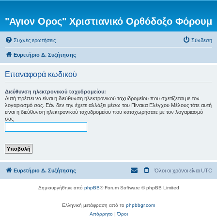
"Αγιον Ορος" Χριστιανικό Ορθόδοξο Φόρουμ
Συχνές ερωτήσεις
Σύνδεση
Ευρετήριο Δ. Συζήτησης
Επαναφορά κωδικού
Διεύθυνση ηλεκτρονικού ταχυδρομείου:
Αυτή πρέπει να είναι η διεύθυνση ηλεκτρονικού ταχυδρομείου που σχετίζεται με τον
λογαριασμό σας. Εάν δεν την έχετε αλλάξει μέσω του Πίνακα Ελέγχου Μέλους τότε αυτή
είναι η διεύθυνση ηλεκτρονικού ταχυδρομείου που καταχωρήσατε με τον λογαριασμό
σας
Ευρετήριο Δ. Συζήτησης
Όλοι οι χρόνοι είναι
UTC
Δημιουργήθηκε από
phpBB
® Forum Software © phpBB Limited
Ελληνική μετάφραση από το
phpbbgr.com
Απόρρητο
|
Όροι