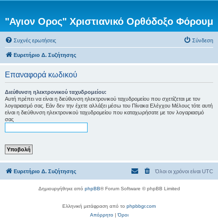
"Αγιον Ορος" Χριστιανικό Ορθόδοξο Φόρουμ
Συχνές ερωτήσεις
Σύνδεση
Ευρετήριο Δ. Συζήτησης
Επαναφορά κωδικού
Διεύθυνση ηλεκτρονικού ταχυδρομείου:
Αυτή πρέπει να είναι η διεύθυνση ηλεκτρονικού ταχυδρομείου που σχετίζεται με τον
λογαριασμό σας. Εάν δεν την έχετε αλλάξει μέσω του Πίνακα Ελέγχου Μέλους τότε αυτή
είναι η διεύθυνση ηλεκτρονικού ταχυδρομείου που καταχωρήσατε με τον λογαριασμό
σας
Ευρετήριο Δ. Συζήτησης
Όλοι οι χρόνοι είναι
UTC
Δημιουργήθηκε από
phpBB
® Forum Software © phpBB Limited
Ελληνική μετάφραση από το
phpbbgr.com
Απόρρητο
|
Όροι