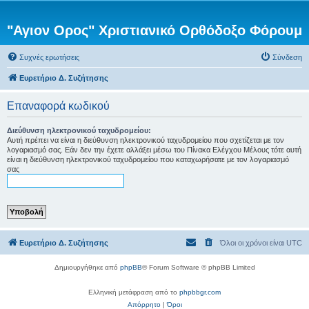
"Αγιον Ορος" Χριστιανικό Ορθόδοξο Φόρουμ
Συχνές ερωτήσεις
Σύνδεση
Ευρετήριο Δ. Συζήτησης
Επαναφορά κωδικού
Διεύθυνση ηλεκτρονικού ταχυδρομείου:
Αυτή πρέπει να είναι η διεύθυνση ηλεκτρονικού ταχυδρομείου που σχετίζεται με τον
λογαριασμό σας. Εάν δεν την έχετε αλλάξει μέσω του Πίνακα Ελέγχου Μέλους τότε αυτή
είναι η διεύθυνση ηλεκτρονικού ταχυδρομείου που καταχωρήσατε με τον λογαριασμό
σας
Ευρετήριο Δ. Συζήτησης
Όλοι οι χρόνοι είναι
UTC
Δημιουργήθηκε από
phpBB
® Forum Software © phpBB Limited
Ελληνική μετάφραση από το
phpbbgr.com
Απόρρητο
|
Όροι