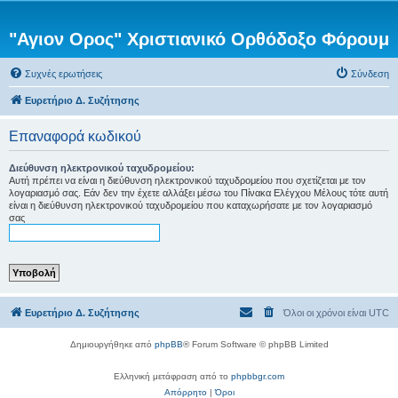
"Αγιον Ορος" Χριστιανικό Ορθόδοξο Φόρουμ
Συχνές ερωτήσεις
Σύνδεση
Ευρετήριο Δ. Συζήτησης
Επαναφορά κωδικού
Διεύθυνση ηλεκτρονικού ταχυδρομείου:
Αυτή πρέπει να είναι η διεύθυνση ηλεκτρονικού ταχυδρομείου που σχετίζεται με τον
λογαριασμό σας. Εάν δεν την έχετε αλλάξει μέσω του Πίνακα Ελέγχου Μέλους τότε αυτή
είναι η διεύθυνση ηλεκτρονικού ταχυδρομείου που καταχωρήσατε με τον λογαριασμό
σας
Ευρετήριο Δ. Συζήτησης
Όλοι οι χρόνοι είναι
UTC
Δημιουργήθηκε από
phpBB
® Forum Software © phpBB Limited
Ελληνική μετάφραση από το
phpbbgr.com
Απόρρητο
|
Όροι