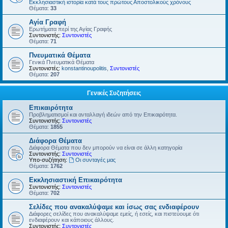
Εκκλησιαστική ιστορία κατά τους πρώτους Αποστολικούς χρόνους
Θέματα:
33
Αγία Γραφή
Ερωτήματα περί της Αγίας Γραφής
Συντονιστής:
Συντονιστές
Θέματα:
71
Πνευματικά Θέματα
Γενικά Πνευματικά Θέματα
Συντονιστές:
konstantinoupolitis
,
Συντονιστές
Θέματα:
207
Γενικές Συζητήσεις
Επικαιρότητα
Προβληματισμοί και ανταλλαγή ιδεών από την Επικαιρότητα.
Συντονιστής:
Συντονιστές
Θέματα:
1855
Διάφορα Θέματα
Διάφορα Θέματα που δεν μπορούν να είναι σε άλλη κατηγορία
Συντονιστής:
Συντονιστές
Υπο-συζήτηση:
Οι συνταγές μας
Θέματα:
1762
Εκκλησιαστική Επικαιρότητα
Συντονιστής:
Συντονιστές
Θέματα:
702
Σελίδες που ανακαλύψαμε και ίσως σας ενδιαφέρουν
Διάφορες σελίδες που ανακαλύψαμε εμείς, ή εσείς, και πιστεύουμε ότι
ενδιαφέρουν και κάποιους άλλους.
Συντονιστής:
Συντονιστές