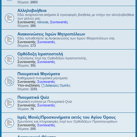
Θέματα:
2903
Αλληλοβοήθεια
Εδώ αναρτούνται αιτήματα & προσφορές βοηθείας με στόχο την αλληλοβοήθεια
των μελών μας.
Συντονιστές:
ntinoula
,
Συντονιστές
Θέματα:
285
Ανακοινώσεις Ιερών Μητροπόλεων
Εδώ τοποθετήστε τις Ανακοινώσεις των Ιερών Μητροπόλεων σας
Συντονιστής:
Συντονιστές
Θέματα:
173
Ορθόδοξη Ιεραποστολή
Συζητήσεις περί της Ορθοδόξου Ιεραποστολής.
Συντονιστής:
Συντονιστές
Θέματα:
391
Πνευματικά Μηνύματα
Καθημερινά πνευματικά μηνύματα.
Συντονιστής:
Συντονιστές
Υπο-συζήτηση:
Διάφορες Ομιλίες
Θέματα:
1191
Πνευματικά Quiz
θεματική ενότητα με Πνευματικά Quiz
Συντονιστής:
Συντονιστές
Θέματα:
76
Ιερές Μονές/Προσκυνήματα εκτός του Αγίου Όρους
Ερωτήσεις και πληροφορίες περί των Ορθοδόξων Προσκηνυμάτων
Συντονιστής:
Συντονιστές
Θέματα:
205