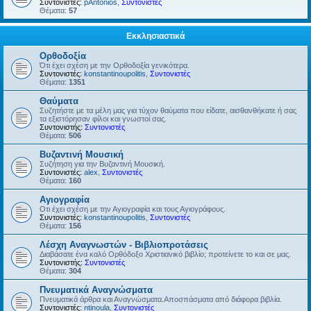
Συντονιστές:
pAntonios
,
Συντονιστές
Θέματα:
57
Εκκλησιαστικά
Ορθοδοξία
Ότι έχει σχέση με την Ορθοδοξία γενικότερα.
Συντονιστές:
konstantinoupolitis
,
Συντονιστές
Θέματα:
1351
Θαύματα
Συζητήστε με τα μέλη μας για τύχον θαύματα που είδατε, αισθανθήκατε ή σας
τα εξιστόρησαν φίλοι και γνωστοί σας.
Συντονιστής:
Συντονιστές
Θέματα:
506
Βυζαντινή Μουσική
Συζήτηση για την Βυζαντινή Μουσική.
Συντονιστές:
alex
,
Συντονιστές
Θέματα:
160
Αγιογραφία
Οτι έχει σχέση με την Αγιογραφία και τους Αγιογράφους.
Συντονιστές:
konstantinoupolitis
,
Συντονιστές
Θέματα:
156
Λέσχη Αναγνωστών - Βιβλιοπροτάσεις
Διαβάσατε ένα καλό Ορθόδοξο Χριστιανικό βιβλίο; προτείνετε το και σε μας.
Συντονιστής:
Συντονιστές
Θέματα:
304
Πνευματικά Αναγνώσματα
Πνευματικά άρθρα και Αναγνώσματα.Αποσπάσματα από διάφορα βιβλία.
Συντονιστές:
ntinoula
,
Συντονιστές