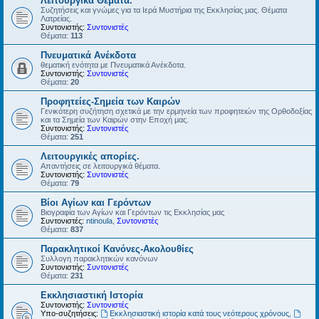
Λειτουργικά Θέματα.
Συζητήσεις και γνώμες για τα Ιερά Μυστήρια της Εκκλησίας μας. Θέματα
Λατρείας.
Συντονιστής:
Συντονιστές
Θέματα:
113
Πνευματικά Ανέκδοτα
θεματική ενότητα με Πνευματικά Ανέκδοτα.
Συντονιστής:
Συντονιστές
Θέματα:
20
Προφητείες-Σημεία των Καιρών
Γενικότερη συζήτηση σχετικά με την ερμηνεία των προφητειών της Ορθοδοξίας
και τα Σημεία των Καιρών στην Εποχή μας.
Συντονιστής:
Συντονιστές
Θέματα:
251
Λειτουργικές απορίες.
Απαντήσεις σε λειτουργικά θέματα.
Συντονιστής:
Συντονιστές
Θέματα:
79
Βίοι Αγίων και Γερόντων
Βιογραφία των Αγίων και Γερόντων τις Εκκλησίας μας
Συντονιστές:
ntinoula
,
Συντονιστές
Θέματα:
837
Παρακλητικοί Κανόνες-Ακολουθίες
Συλλογη παρακλητικών κανόνων
Συντονιστής:
Συντονιστές
Θέματα:
231
Εκκλησιαστική Ιστορία
Συντονιστής:
Συντονιστές
Υπο-συζητήσεις:
Εκκλησιαστική ιστορία κατά τους νεότερους χρόνους
,