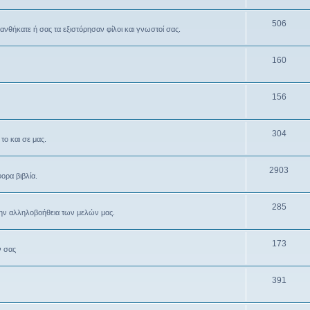
506
θανθήκατε ή σας τα εξιστόρησαν φίλοι και γνωστοί σας.
160
156
304
το και σε μας.
2903
ρα βιβλία.
285
την αλληλοβοήθεια των μελών μας.
173
ν σας
391