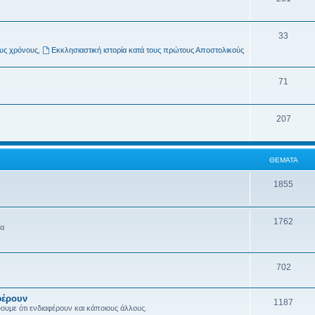
33
ους χρόνους
,
Εκκλησιαστική ιστορία κατά τους πρώτους Αποστολικούς
71
207
ΘΈΜΑΤΑ
1855
1762
ία
702
φέρουν
1187
ύουμε ότι ενδιαφέρουν και κάποιους άλλους.