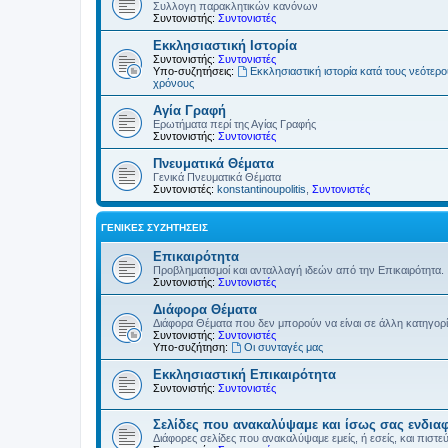
Συλλογη παρακλητικών κανόνων
Συντονιστής:
Συντονιστές
Εκκλησιαστική Ιστορία
Συντονιστής:
Συντονιστές
Υπο-συζητήσεις:
Εκκλησιαστική ιστορία κατά τους νεότερ
χρόνους
Αγία Γραφή
Ερωτήματα περί της Αγίας Γραφής
Συντονιστής:
Συντονιστές
Πνευματικά Θέματα
Γενικά Πνευματικά Θέματα
Συντονιστές:
konstantinoupolitis
,
Συντονιστές
ΓΕΝΙΚΈΣ ΣΥΖΗΤΉΣΕΙΣ
Επικαιρότητα
Προβληματισμοί και ανταλλαγή ιδεών από την Επικαιρότητα.
Συντονιστής:
Συντονιστές
Διάφορα Θέματα
Διάφορα Θέματα που δεν μπορούν να είναι σε άλλη κατηγορ
Συντονιστής:
Συντονιστές
Υπο-συζήτηση:
Οι συνταγές μας
Εκκλησιαστική Επικαιρότητα
Συντονιστής:
Συντονιστές
Σελίδες που ανακαλύψαμε και ίσως σας ενδια
Διάφορες σελίδες που ανακαλύψαμε εμείς, ή εσείς, και πιστε