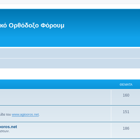
νικό Ορθόδοξο Φόρουμ
ΘΈΜΑΤΑ
160
151
λίδα του
www.agiooros.net
.
oros.net
186
ήσεων.