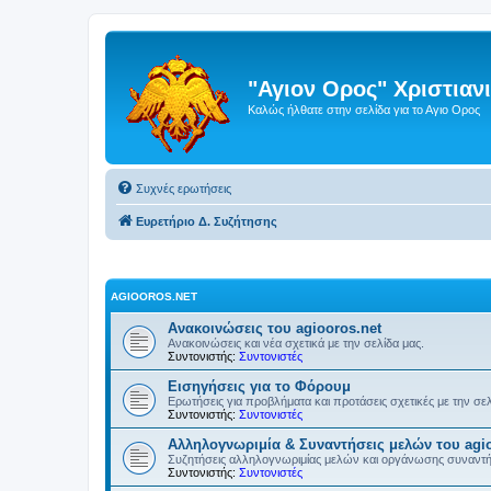
"Αγιον Ορος" Χριστια
Καλώς ήλθατε στην σελίδα για το Αγιο Ορος
Συχνές ερωτήσεις
Ευρετήριο Δ. Συζήτησης
AGIOOROS.NET
Ανακοινώσεις του agiooros.net
Ανακοινώσεις και νέα σχετικά με την σελίδα μας.
Συντονιστής:
Συντονιστές
Εισηγήσεις για το Φόρουμ
Ερωτήσεις για προβλήματα και προτάσεις σχετικές με την σε
Συντονιστής:
Συντονιστές
Αλληλογνωριμία & Συναντήσεις μελών του agio
Συζητήσεις αλληλογνωριμίας μελών και οργάνωσης συναντ
Συντονιστής:
Συντονιστές