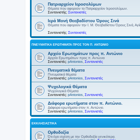
Πατριαρχείον Ιεροσολύμων
Θέματα που αφορούν το Πατριαρχείον Ιεροσολύμων.
Συντονιστής:
Συντονιστές
Ιερά Μονή Θεοβαδίστου Όρους Σινά
Θέματα που αφορούν την Ι. Μ. Θεοβαδίστου Όρους Σινά, Αγία
Συντονιστής:
Συντονιστές
ΠΝΕΥΜΑΤΙΚΆ ΕΡΩΤΉΜΑΤΑ ΠΡΟΣ ΤΟΝ Π. ΑΝΤΏΝΙΟ
Αρχείο Ερωτημάτων προς π. Αντώνιο
Αρχείο Ερωτημάτων προς π. Αντώνιο
Συντονιστές:
pAntonios
,
Συντονιστές
Πνευματικά θέματα
Πνευματικά θέματα
Συντονιστές:
pAntonios
,
Συντονιστές
Ψυχολογικά Θέματα
Ψυχολογικά Θέματα
Συντονιστές:
pAntonios
,
Συντονιστές
Διάφορα ερωτήματα στον π. Αντώνιο.
Διάφορα ερωτήματα στον π. Αντώνιο.
Συντονιστές:
pAntonios
,
Συντονιστές
ΕΚΚΛΗΣΙΑΣΤΙΚΆ
Ορθοδοξία
Ότι έχει σχέση με την Ορθοδοξία γενικότερα.