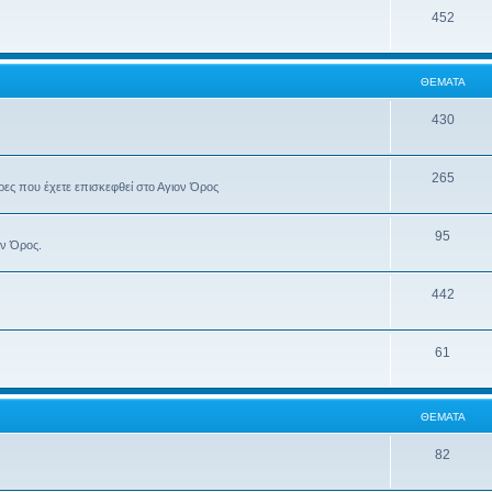
452
ΘΈΜΑΤΑ
430
265
έρες που έχετε επισκεφθεί στο Αγιον Όρος
95
ον Όρος.
442
61
ΘΈΜΑΤΑ
82