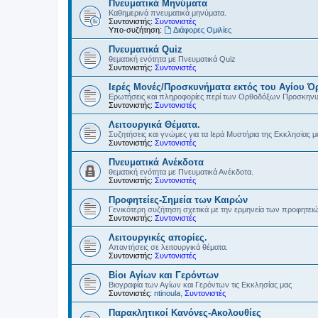
Πνευματικά Μηνύματα
Καθημερινά πνευματικά μηνύματα.
Συντονιστής:
Συντονιστές
Υπο-συζήτηση:
Διάφορες Ομιλίες
Πνευματικά Quiz
θεματική ενότητα με Πνευματικά Quiz
Συντονιστής:
Συντονιστές
Ιερές Μονές/Προσκυνήματα εκτός του Αγίου Ό
Ερωτήσεις και πληροφορίες περί των Ορθοδόξων Προσκην
Συντονιστής:
Συντονιστές
Λειτουργικά Θέματα.
Συζητήσεις και γνώμες για τα Ιερά Μυστήρια της Εκκλησίας μ
Συντονιστής:
Συντονιστές
Πνευματικά Ανέκδοτα
θεματική ενότητα με Πνευματικά Ανέκδοτα.
Συντονιστής:
Συντονιστές
Προφητείες-Σημεία των Καιρών
Γενικότερη συζήτηση σχετικά με την ερμηνεία των προφητει
Συντονιστής:
Συντονιστές
Λειτουργικές απορίες.
Απαντήσεις σε λειτουργικά θέματα.
Συντονιστής:
Συντονιστές
Βίοι Αγίων και Γερόντων
Βιογραφία των Αγίων και Γερόντων τις Εκκλησίας μας
Συντονιστές:
ntinoula
,
Συντονιστές
Παρακλητικοί Κανόνες-Ακολουθίες