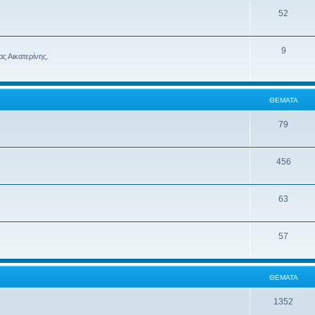
52
9
ς Αικατερίνης.
ΘΈΜΑΤΑ
79
456
63
57
ΘΈΜΑΤΑ
1352