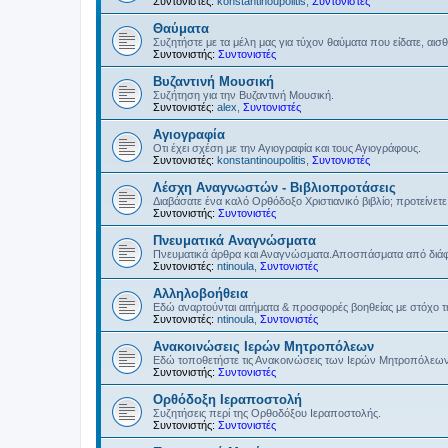
Συντονιστές:
konstantinoupolitis
,
Συντονιστές
Θαύματα
Συζητήστε με τα μέλη μας για τύχον θαύματα που είδατε, αισ
Συντονιστής:
Συντονιστές
Βυζαντινή Μουσική
Συζήτηση για την Βυζαντινή Μουσική.
Συντονιστές:
alex
,
Συντονιστές
Αγιογραφία
Οτι έχει σχέση με την Αγιογραφία και τους Αγιογράφους.
Συντονιστές:
konstantinoupolitis
,
Συντονιστές
Λέσχη Αναγνωστών - Βιβλιοπροτάσεις
Διαβάσατε ένα καλό Ορθόδοξο Χριστιανικό βιβλίο; προτείνετε 
Συντονιστής:
Συντονιστές
Πνευματικά Αναγνώσματα
Πνευματικά άρθρα και Αναγνώσματα.Αποσπάσματα από διάφο
Συντονιστές:
ntinoula
,
Συντονιστές
Αλληλοβοήθεια
Εδώ αναρτούνται αιτήματα & προσφορές βοηθείας με στόχο 
Συντονιστές:
ntinoula
,
Συντονιστές
Ανακοινώσεις Ιερών Μητροπόλεων
Εδώ τοποθετήστε τις Ανακοινώσεις των Ιερών Μητροπόλεω
Συντονιστής:
Συντονιστές
Ορθόδοξη Ιεραποστολή
Συζητήσεις περί της Ορθοδόξου Ιεραποστολής.
Συντονιστής:
Συντονιστές