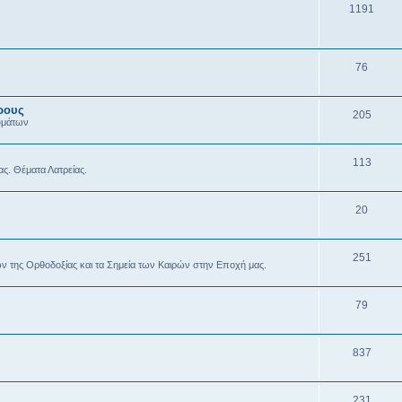
1191
76
ρους
205
υμάτων
113
ας. Θέματα Λατρείας.
20
251
ών της Ορθοδοξίας και τα Σημεία των Καιρών στην Εποχή μας.
79
837
231