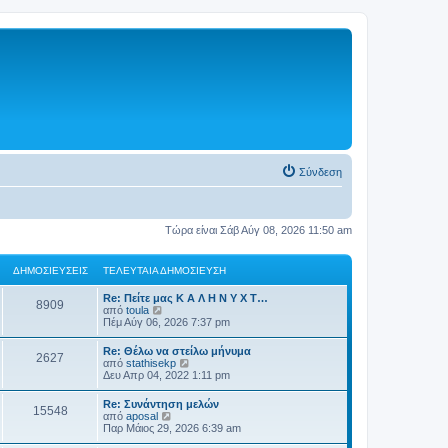
Σύνδεση
Τώρα είναι Σάβ Αύγ 08, 2026 11:50 am
ΔΗΜΟΣΙΕΎΣΕΙΣ
ΤΕΛΕΥΤΑΊΑ ΔΗΜΟΣΊΕΥΣΗ
Re: Πείτε μας Κ Α Λ Η Ν Υ Χ Τ…
8909
Π
από
toula
ρ
Πέμ Αύγ 06, 2026 7:37 pm
ο
β
Re: Θέλω να στείλω μήνυμα
2627
ο
Π
από
stathisekp
λ
ρ
Δευ Απρ 04, 2022 1:11 pm
ή
ο
τ
β
Re: Συνάντηση μελών
η
15548
ο
Π
από
aposal
ς
λ
ρ
Παρ Μάιος 29, 2026 6:39 am
τ
ή
ο
ε
τ