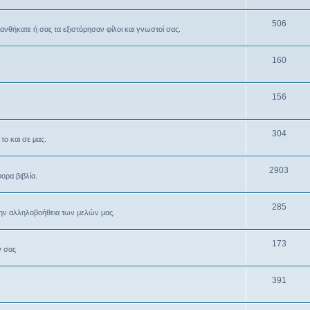
506
θανθήκατε ή σας τα εξιστόρησαν φίλοι και γνωστοί σας.
160
156
304
το και σε μας.
2903
ρα βιβλία.
285
την αλληλοβοήθεια των μελών μας.
173
ν σας
391