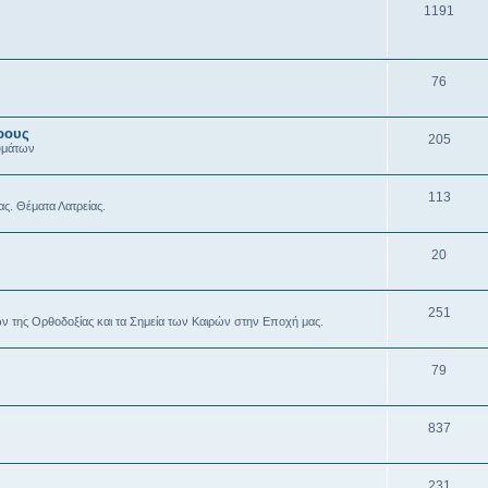
1191
76
ρους
205
υμάτων
113
ας. Θέματα Λατρείας.
20
251
ών της Ορθοδοξίας και τα Σημεία των Καιρών στην Εποχή μας.
79
837
231