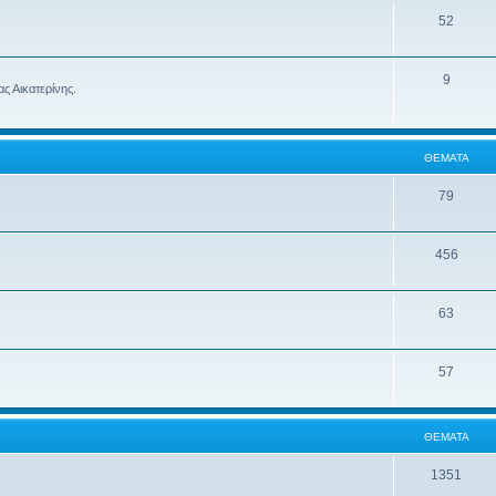
52
9
ς Αικατερίνης.
ΘΈΜΑΤΑ
79
456
63
57
ΘΈΜΑΤΑ
1351