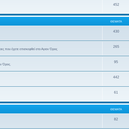
452
ΘΈΜΑΤΑ
430
265
έρες που έχετε επισκεφθεί στο Αγιον Όρος
95
ον Όρος.
442
61
ΘΈΜΑΤΑ
82