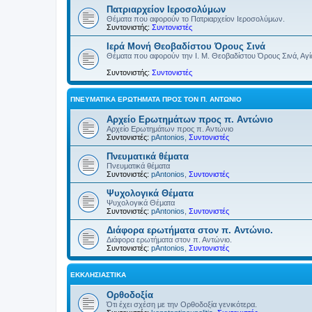
Πατριαρχείον Ιεροσολύμων
Θέματα που αφορούν το Πατριαρχείον Ιεροσολύμων.
Συντονιστής:
Συντονιστές
Ιερά Μονή Θεοβαδίστου Όρους Σινά
Θέματα που αφορούν την Ι. Μ. Θεοβαδίστου Όρους Σινά, Αγία
Συντονιστής:
Συντονιστές
ΠΝΕΥΜΑΤΙΚΆ ΕΡΩΤΉΜΑΤΑ ΠΡΟΣ ΤΟΝ Π. ΑΝΤΏΝΙΟ
Αρχείο Ερωτημάτων προς π. Αντώνιο
Αρχείο Ερωτημάτων προς π. Αντώνιο
Συντονιστές:
pAntonios
,
Συντονιστές
Πνευματικά θέματα
Πνευματικά θέματα
Συντονιστές:
pAntonios
,
Συντονιστές
Ψυχολογικά Θέματα
Ψυχολογικά Θέματα
Συντονιστές:
pAntonios
,
Συντονιστές
Διάφορα ερωτήματα στον π. Αντώνιο.
Διάφορα ερωτήματα στον π. Αντώνιο.
Συντονιστές:
pAntonios
,
Συντονιστές
ΕΚΚΛΗΣΙΑΣΤΙΚΆ
Ορθοδοξία
Ότι έχει σχέση με την Ορθοδοξία γενικότερα.