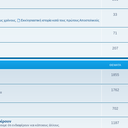
33
ους χρόνους
,
Εκκλησιαστική ιστορία κατά τους πρώτους Αποστολικούς
71
207
ΘΈΜΑΤΑ
1855
1762
ία
702
φέρουν
1187
ύουμε ότι ενδιαφέρουν και κάποιους άλλους.