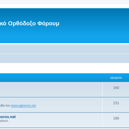
νικό Ορθόδοξο Φόρουμ
ΘΈΜΑΤΑ
160
151
λίδα του
www.agiooros.net
.
oros.net
186
ήσεων.