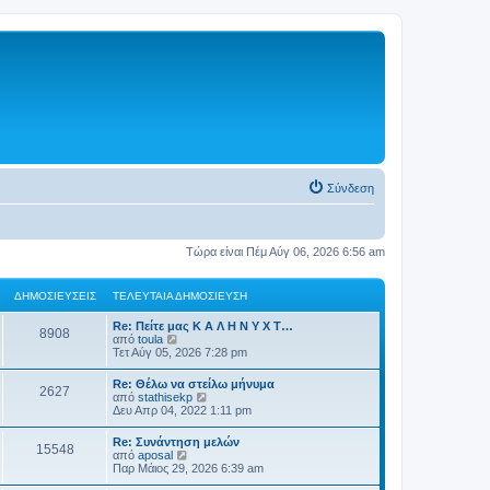
Σύνδεση
Τώρα είναι Πέμ Αύγ 06, 2026 6:56 am
ΔΗΜΟΣΙΕΎΣΕΙΣ
ΤΕΛΕΥΤΑΊΑ ΔΗΜΟΣΊΕΥΣΗ
Re: Πείτε μας Κ Α Λ Η Ν Υ Χ Τ…
8908
Π
από
toula
ρ
Τετ Αύγ 05, 2026 7:28 pm
ο
β
Re: Θέλω να στείλω μήνυμα
2627
ο
Π
από
stathisekp
λ
ρ
Δευ Απρ 04, 2022 1:11 pm
ή
ο
τ
β
Re: Συνάντηση μελών
η
15548
ο
Π
από
aposal
ς
λ
ρ
Παρ Μάιος 29, 2026 6:39 am
τ
ή
ο
ε
τ