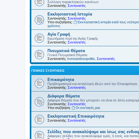
Συλλογη παρακλητικών κανόνων
Συντονιστής:
Συντονιστές
Εκκλησιαστική Ιστορία
Συντονιστής:
Συντονιστές
Υπο-συζητήσεις:
Εκκλησιαστική ιστορία κατά τους νεότερ
χρόνους
Αγία Γραφή
Ερωτήματα περί της Αγίας Γραφής
Συντονιστής:
Συντονιστές
Πνευματικά Θέματα
Γενικά Πνευματικά Θέματα
Συντονιστές:
konstantinoupolitis
,
Συντονιστές
ΓΕΝΙΚΈΣ ΣΥΖΗΤΉΣΕΙΣ
Επικαιρότητα
Προβληματισμοί και ανταλλαγή ιδεών από την Επικαιρότητα.
Συντονιστής:
Συντονιστές
Διάφορα Θέματα
Διάφορα Θέματα που δεν μπορούν να είναι σε άλλη κατηγορ
Συντονιστής:
Συντονιστές
Υπο-συζήτηση:
Οι συνταγές μας
Εκκλησιαστική Επικαιρότητα
Συντονιστής:
Συντονιστές
Σελίδες που ανακαλύψαμε και ίσως σας ενδια
Διάφορες σελίδες που ανακαλύψαμε εμείς, ή εσείς, και πιστε