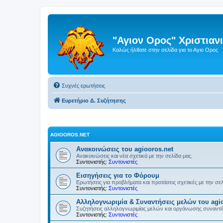
"Αγιον Ορος" Χριστια
Καλώς ήλθατε στην σελίδα για το Αγιο Ορος
Συχνές ερωτήσεις
Ευρετήριο Δ. Συζήτησης
AGIOOROS.NET
Ανακοινώσεις του agiooros.net
Ανακοινώσεις και νέα σχετικά με την σελίδα μας.
Συντονιστής:
Συντονιστές
Εισηγήσεις για το Φόρουμ
Ερωτήσεις για προβλήματα και προτάσεις σχετικές με την σε
Συντονιστής:
Συντονιστές
Αλληλογνωριμία & Συναντήσεις μελών του agio
Συζητήσεις αλληλογνωριμίας μελών και οργάνωσης συναντ
Συντονιστής:
Συντονιστές