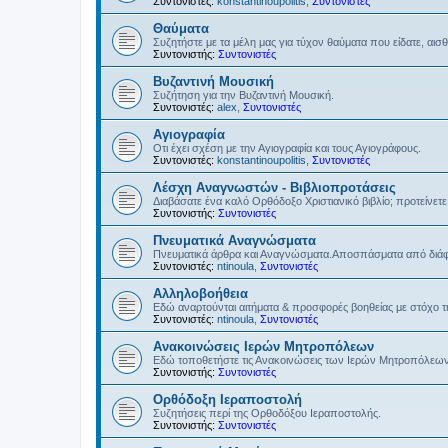
Συντονιστές:
konstantinoupolitis
,
Συντονιστές
Θαύματα
Συζητήστε με τα μέλη μας για τύχον θαύματα που είδατε, αισ
Συντονιστής:
Συντονιστές
Βυζαντινή Μουσική
Συζήτηση για την Βυζαντινή Μουσική.
Συντονιστές:
alex
,
Συντονιστές
Αγιογραφία
Οτι έχει σχέση με την Αγιογραφία και τους Αγιογράφους.
Συντονιστές:
konstantinoupolitis
,
Συντονιστές
Λέσχη Αναγνωστών - Βιβλιοπροτάσεις
Διαβάσατε ένα καλό Ορθόδοξο Χριστιανικό βιβλίο; προτείνετε 
Συντονιστής:
Συντονιστές
Πνευματικά Αναγνώσματα
Πνευματικά άρθρα και Αναγνώσματα.Αποσπάσματα από διάφο
Συντονιστές:
ntinoula
,
Συντονιστές
Αλληλοβοήθεια
Εδώ αναρτούνται αιτήματα & προσφορές βοηθείας με στόχο 
Συντονιστές:
ntinoula
,
Συντονιστές
Ανακοινώσεις Ιερών Μητροπόλεων
Εδώ τοποθετήστε τις Ανακοινώσεις των Ιερών Μητροπόλεω
Συντονιστής:
Συντονιστές
Ορθόδοξη Ιεραποστολή
Συζητήσεις περί της Ορθοδόξου Ιεραποστολής.
Συντονιστής:
Συντονιστές