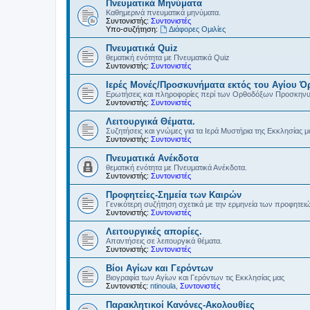
Πνευματικά Μηνύματα
Καθημερινά πνευματικά μηνύματα.
Συντονιστής:
Συντονιστές
Υπο-συζήτηση:
Διάφορες Ομιλίες
Πνευματικά Quiz
θεματική ενότητα με Πνευματικά Quiz
Συντονιστής:
Συντονιστές
Ιερές Μονές/Προσκυνήματα εκτός του Αγίου Ό
Ερωτήσεις και πληροφορίες περί των Ορθοδόξων Προσκην
Συντονιστής:
Συντονιστές
Λειτουργικά Θέματα.
Συζητήσεις και γνώμες για τα Ιερά Μυστήρια της Εκκλησίας μ
Συντονιστής:
Συντονιστές
Πνευματικά Ανέκδοτα
θεματική ενότητα με Πνευματικά Ανέκδοτα.
Συντονιστής:
Συντονιστές
Προφητείες-Σημεία των Καιρών
Γενικότερη συζήτηση σχετικά με την ερμηνεία των προφητει
Συντονιστής:
Συντονιστές
Λειτουργικές απορίες.
Απαντήσεις σε λειτουργικά θέματα.
Συντονιστής:
Συντονιστές
Βίοι Αγίων και Γερόντων
Βιογραφία των Αγίων και Γερόντων τις Εκκλησίας μας
Συντονιστές:
ntinoula
,
Συντονιστές
Παρακλητικοί Κανόνες-Ακολουθίες