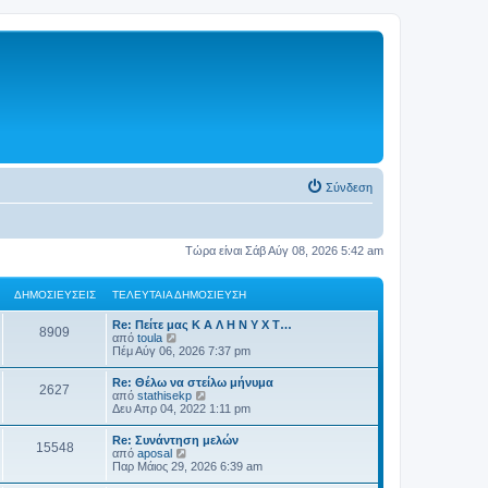
Σύνδεση
Τώρα είναι Σάβ Αύγ 08, 2026 5:42 am
ΔΗΜΟΣΙΕΎΣΕΙΣ
ΤΕΛΕΥΤΑΊΑ ΔΗΜΟΣΊΕΥΣΗ
Re: Πείτε μας Κ Α Λ Η Ν Υ Χ Τ…
8909
Π
από
toula
ρ
Πέμ Αύγ 06, 2026 7:37 pm
ο
β
Re: Θέλω να στείλω μήνυμα
2627
ο
Π
από
stathisekp
λ
ρ
Δευ Απρ 04, 2022 1:11 pm
ή
ο
τ
β
Re: Συνάντηση μελών
η
15548
ο
Π
από
aposal
ς
λ
ρ
Παρ Μάιος 29, 2026 6:39 am
τ
ή
ο
ε
τ