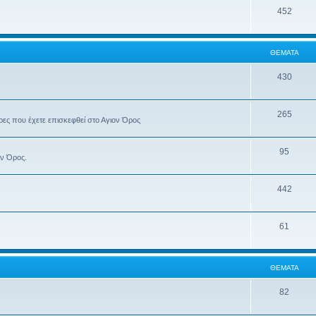
452
ΘΈΜΑΤΑ
430
265
έρες που έχετε επισκεφθεί στο Αγιον Όρος
95
ον Όρος.
442
61
ΘΈΜΑΤΑ
82