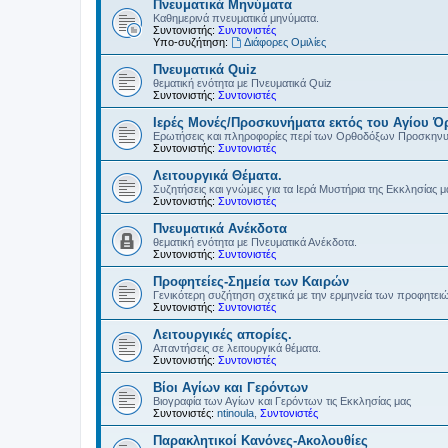
Πνευματικά Μηνύματα
Καθημερινά πνευματικά μηνύματα.
Συντονιστής:
Συντονιστές
Υπο-συζήτηση:
Διάφορες Ομιλίες
Πνευματικά Quiz
θεματική ενότητα με Πνευματικά Quiz
Συντονιστής:
Συντονιστές
Ιερές Μονές/Προσκυνήματα εκτός του Αγίου Ό
Ερωτήσεις και πληροφορίες περί των Ορθοδόξων Προσκην
Συντονιστής:
Συντονιστές
Λειτουργικά Θέματα.
Συζητήσεις και γνώμες για τα Ιερά Μυστήρια της Εκκλησίας μ
Συντονιστής:
Συντονιστές
Πνευματικά Ανέκδοτα
θεματική ενότητα με Πνευματικά Ανέκδοτα.
Συντονιστής:
Συντονιστές
Προφητείες-Σημεία των Καιρών
Γενικότερη συζήτηση σχετικά με την ερμηνεία των προφητει
Συντονιστής:
Συντονιστές
Λειτουργικές απορίες.
Απαντήσεις σε λειτουργικά θέματα.
Συντονιστής:
Συντονιστές
Βίοι Αγίων και Γερόντων
Βιογραφία των Αγίων και Γερόντων τις Εκκλησίας μας
Συντονιστές:
ntinoula
,
Συντονιστές
Παρακλητικοί Κανόνες-Ακολουθίες