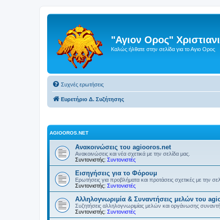
"Αγιον Ορος" Χριστια
Καλώς ήλθατε στην σελίδα για το Αγιο Ορος
Συχνές ερωτήσεις
Ευρετήριο Δ. Συζήτησης
AGIOOROS.NET
Ανακοινώσεις του agiooros.net
Ανακοινώσεις και νέα σχετικά με την σελίδα μας.
Συντονιστής:
Συντονιστές
Εισηγήσεις για το Φόρουμ
Ερωτήσεις για προβλήματα και προτάσεις σχετικές με την σε
Συντονιστής:
Συντονιστές
Αλληλογνωριμία & Συναντήσεις μελών του agio
Συζητήσεις αλληλογνωριμίας μελών και οργάνωσης συναντ
Συντονιστής:
Συντονιστές