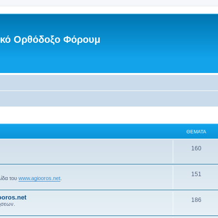
νικό Ορθόδοξο Φόρουμ
ΘΈΜΑΤΑ
160
151
λίδα του
www.agiooros.net
.
oros.net
186
ήσεων.