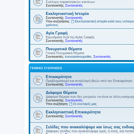
Συλλογη παρακλητικών κανόνων
Συντονιστής:
Συντονιστές
Εκκλησιαστική Ιστορία
Συντονιστής:
Συντονιστές
Υπο-συζητήσεις:
Εκκλησιαστική ιστορία κατά τους νεότερ
χρόνους
Αγία Γραφή
Ερωτήματα περί της Αγίας Γραφής
Συντονιστής:
Συντονιστές
Πνευματικά Θέματα
Γενικά Πνευματικά Θέματα
Συντονιστές:
konstantinoupolitis
,
Συντονιστές
ΓΕΝΙΚΈΣ ΣΥΖΗΤΉΣΕΙΣ
Επικαιρότητα
Προβληματισμοί και ανταλλαγή ιδεών από την Επικαιρότητα.
Συντονιστής:
Συντονιστές
Διάφορα Θέματα
Διάφορα Θέματα που δεν μπορούν να είναι σε άλλη κατηγορ
Συντονιστής:
Συντονιστές
Υπο-συζήτηση:
Οι συνταγές μας
Εκκλησιαστική Επικαιρότητα
Συντονιστής:
Συντονιστές
Σελίδες που ανακαλύψαμε και ίσως σας ενδια
Διάφορες σελίδες που ανακαλύψαμε εμείς, ή εσείς, και πιστε