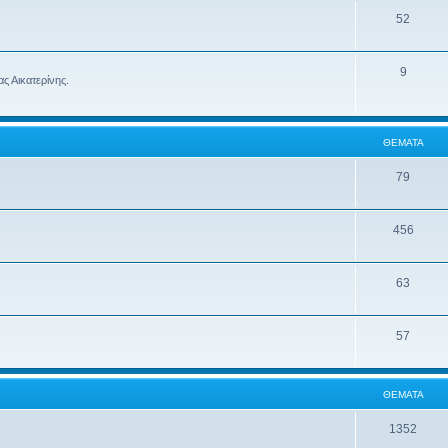
52
9
ς Αικατερίνης.
ΘΈΜΑΤΑ
79
456
63
57
ΘΈΜΑΤΑ
1352