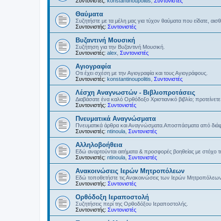
Συντονιστές:
konstantinoupolitis
,
Συντονιστές
Θαύματα
Συζητήστε με τα μέλη μας για τύχον θαύματα που είδατε, αισ
Συντονιστής:
Συντονιστές
Βυζαντινή Μουσική
Συζήτηση για την Βυζαντινή Μουσική.
Συντονιστές:
alex
,
Συντονιστές
Αγιογραφία
Οτι έχει σχέση με την Αγιογραφία και τους Αγιογράφους.
Συντονιστές:
konstantinoupolitis
,
Συντονιστές
Λέσχη Αναγνωστών - Βιβλιοπροτάσεις
Διαβάσατε ένα καλό Ορθόδοξο Χριστιανικό βιβλίο; προτείνετε 
Συντονιστής:
Συντονιστές
Πνευματικά Αναγνώσματα
Πνευματικά άρθρα και Αναγνώσματα.Αποσπάσματα από διάφο
Συντονιστές:
ntinoula
,
Συντονιστές
Αλληλοβοήθεια
Εδώ αναρτούνται αιτήματα & προσφορές βοηθείας με στόχο 
Συντονιστές:
ntinoula
,
Συντονιστές
Ανακοινώσεις Ιερών Μητροπόλεων
Εδώ τοποθετήστε τις Ανακοινώσεις των Ιερών Μητροπόλεω
Συντονιστής:
Συντονιστές
Ορθόδοξη Ιεραποστολή
Συζητήσεις περί της Ορθοδόξου Ιεραποστολής.
Συντονιστής:
Συντονιστές