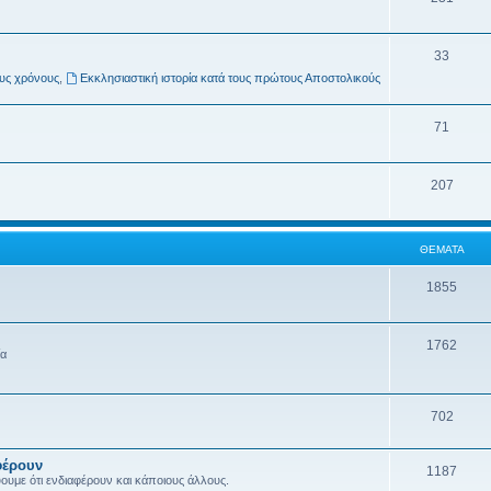
33
ους χρόνους
,
Εκκλησιαστική ιστορία κατά τους πρώτους Αποστολικούς
71
207
ΘΈΜΑΤΑ
1855
1762
ία
702
φέρουν
1187
ύουμε ότι ενδιαφέρουν και κάποιους άλλους.