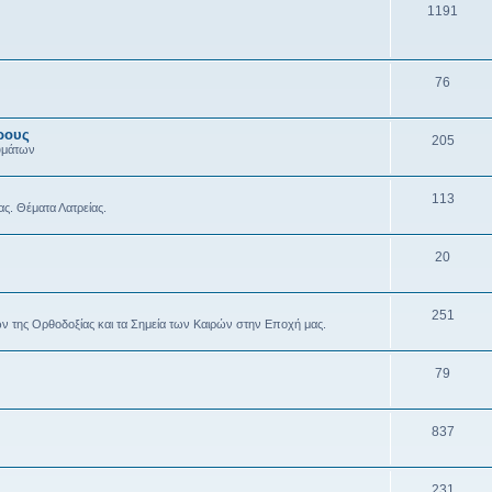
1191
76
ρους
205
υμάτων
113
ας. Θέματα Λατρείας.
20
251
ών της Ορθοδοξίας και τα Σημεία των Καιρών στην Εποχή μας.
79
837
231