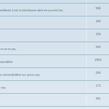
506
θανθήκατε ή σας τα εξιστόρησαν φίλοι και γνωστοί σας.
160
156
304
το και σε μας.
2903
ρα βιβλία.
285
την αλληλοβοήθεια των μελών μας.
173
ν σας
391