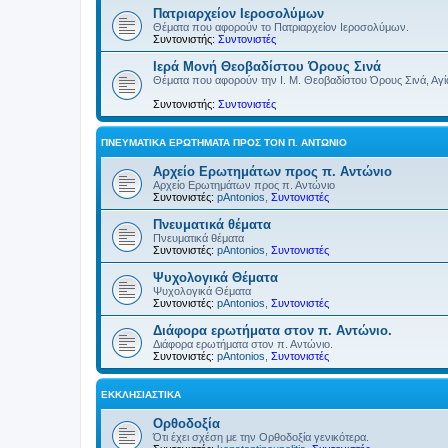
Πατριαρχείον Ιεροσολύμων
Θέματα που αφορούν το Πατριαρχείον Ιεροσολύμων.
Συντονιστής:
Συντονιστές
Ιερά Μονή Θεοβαδίστου Όρους Σινά
Θέματα που αφορούν την Ι. Μ. Θεοβαδίστου Όρους Σινά, Αγία
Συντονιστής:
Συντονιστές
ΠΝΕΥΜΑΤΙΚΆ ΕΡΩΤΉΜΑΤΑ ΠΡΟΣ ΤΟΝ Π. ΑΝΤΏΝΙΟ
Αρχείο Ερωτημάτων προς π. Αντώνιο
Αρχείο Ερωτημάτων προς π. Αντώνιο
Συντονιστές:
pAntonios
,
Συντονιστές
Πνευματικά θέματα
Πνευματικά θέματα
Συντονιστές:
pAntonios
,
Συντονιστές
Ψυχολογικά Θέματα
Ψυχολογικά Θέματα
Συντονιστές:
pAntonios
,
Συντονιστές
Διάφορα ερωτήματα στον π. Αντώνιο.
Διάφορα ερωτήματα στον π. Αντώνιο.
Συντονιστές:
pAntonios
,
Συντονιστές
ΕΚΚΛΗΣΙΑΣΤΙΚΆ
Ορθοδοξία
Ότι έχει σχέση με την Ορθοδοξία γενικότερα.