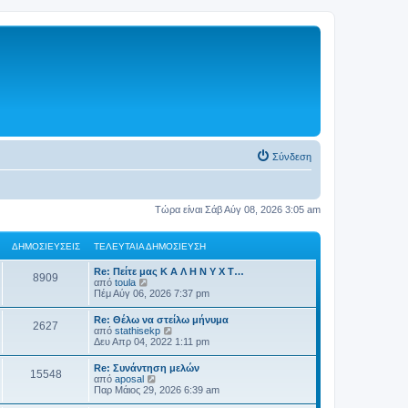
Σύνδεση
Τώρα είναι Σάβ Αύγ 08, 2026 3:05 am
ΔΗΜΟΣΙΕΎΣΕΙΣ
ΤΕΛΕΥΤΑΊΑ ΔΗΜΟΣΊΕΥΣΗ
Re: Πείτε μας Κ Α Λ Η Ν Υ Χ Τ…
8909
Π
από
toula
ρ
Πέμ Αύγ 06, 2026 7:37 pm
ο
β
Re: Θέλω να στείλω μήνυμα
2627
ο
Π
από
stathisekp
λ
ρ
Δευ Απρ 04, 2022 1:11 pm
ή
ο
τ
β
Re: Συνάντηση μελών
η
15548
ο
Π
από
aposal
ς
λ
ρ
Παρ Μάιος 29, 2026 6:39 am
τ
ή
ο
ε
τ