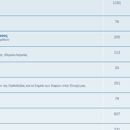
1191
76
ρους
205
υμάτων
113
ας. Θέματα Λατρείας.
20
251
ών της Ορθοδοξίας και τα Σημεία των Καιρών στην Εποχή μας.
79
837
231