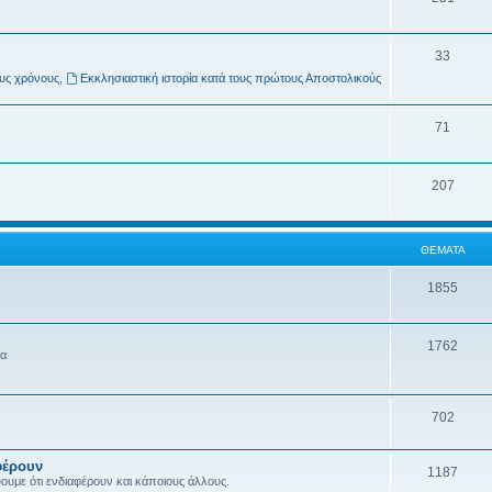
33
ους χρόνους
,
Εκκλησιαστική ιστορία κατά τους πρώτους Αποστολικούς
71
207
ΘΈΜΑΤΑ
1855
1762
ία
702
φέρουν
1187
ύουμε ότι ενδιαφέρουν και κάποιους άλλους.