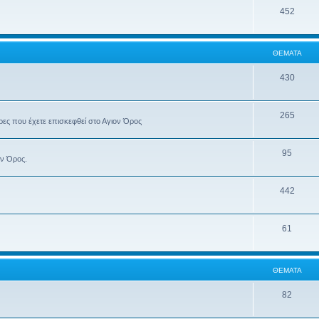
452
ΘΈΜΑΤΑ
430
265
έρες που έχετε επισκεφθεί στο Αγιον Όρος
95
ον Όρος.
442
61
ΘΈΜΑΤΑ
82