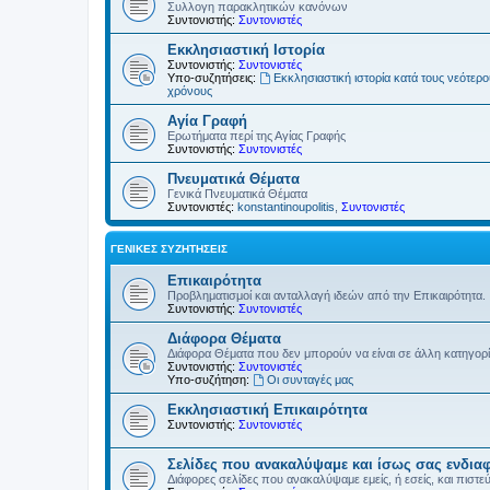
Συλλογη παρακλητικών κανόνων
Συντονιστής:
Συντονιστές
Εκκλησιαστική Ιστορία
Συντονιστής:
Συντονιστές
Υπο-συζητήσεις:
Εκκλησιαστική ιστορία κατά τους νεότερ
χρόνους
Αγία Γραφή
Ερωτήματα περί της Αγίας Γραφής
Συντονιστής:
Συντονιστές
Πνευματικά Θέματα
Γενικά Πνευματικά Θέματα
Συντονιστές:
konstantinoupolitis
,
Συντονιστές
ΓΕΝΙΚΈΣ ΣΥΖΗΤΉΣΕΙΣ
Επικαιρότητα
Προβληματισμοί και ανταλλαγή ιδεών από την Επικαιρότητα.
Συντονιστής:
Συντονιστές
Διάφορα Θέματα
Διάφορα Θέματα που δεν μπορούν να είναι σε άλλη κατηγορ
Συντονιστής:
Συντονιστές
Υπο-συζήτηση:
Οι συνταγές μας
Εκκλησιαστική Επικαιρότητα
Συντονιστής:
Συντονιστές
Σελίδες που ανακαλύψαμε και ίσως σας ενδια
Διάφορες σελίδες που ανακαλύψαμε εμείς, ή εσείς, και πιστε