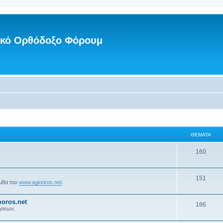
νικό Ορθόδοξο Φόρουμ
ΘΈΜΑΤΑ
160
151
λίδα του
www.agiooros.net
.
oros.net
186
ήσεων.