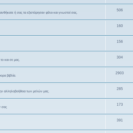
506
θανθήκατε ή σας τα εξιστόρησαν φίλοι και γνωστοί σας.
160
156
304
το και σε μας.
2903
ρα βιβλία.
285
την αλληλοβοήθεια των μελών μας.
173
ν σας
391