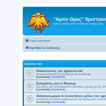
"Αγιον Ορος" Χριστια
Καλώς ήλθατε στην σελίδα για το Αγιο Ορος
Συχνές ερωτήσεις
Ευρετήριο Δ. Συζήτησης
AGIOOROS.NET
Ανακοινώσεις του agiooros.net
Ανακοινώσεις και νέα σχετικά με την σελίδα μας.
Συντονιστής:
Συντονιστές
Εισηγήσεις για το Φόρουμ
Ερωτήσεις για προβλήματα και προτάσεις σχετικές με την σε
Συντονιστής:
Συντονιστές
Αλληλογνωριμία & Συναντήσεις μελών του agio
Συζητήσεις αλληλογνωριμίας μελών και οργάνωσης συναντ
Συντονιστής:
Συντονιστές