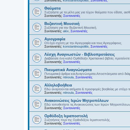
Συντονιστές:
konstantinoupolitis
,
Συντονιστές
Θαύματα
Συζητήστε με τα μέλη μας για τύχον θαύματα που είδατε, αισ
Συντονιστής:
Συντονιστές
Βυζαντινή Μουσική
Συζήτηση για την Βυζαντινή Μουσική.
Συντονιστές:
alex
,
Συντονιστές
Αγιογραφία
Οτι έχει σχέση με την Αγιογραφία και τους Αγιογράφους.
Συντονιστές:
konstantinoupolitis
,
Συντονιστές
Λέσχη Αναγνωστών - Βιβλιοπροτάσεις
Διαβάσατε ένα καλό Ορθόδοξο Χριστιανικό βιβλίο; προτείνετε 
Συντονιστής:
Συντονιστές
Πνευματικά Αναγνώσματα
Πνευματικά άρθρα και Αναγνώσματα.Αποσπάσματα από διάφο
Συντονιστές:
ntinoula
,
Συντονιστές
Αλληλοβοήθεια
Εδώ αναρτούνται αιτήματα & προσφορές βοηθείας με στόχο 
Συντονιστές:
ntinoula
,
Συντονιστές
Ανακοινώσεις Ιερών Μητροπόλεων
Εδώ τοποθετήστε τις Ανακοινώσεις των Ιερών Μητροπόλεω
Συντονιστής:
Συντονιστές
Ορθόδοξη Ιεραποστολή
Συζητήσεις περί της Ορθοδόξου Ιεραποστολής.
Συντονιστής:
Συντονιστές