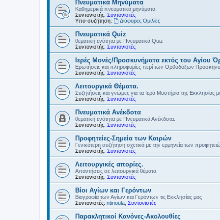
Πνευματικά Μηνύματα
Καθημερινά πνευματικά μηνύματα.
Συντονιστής:
Συντονιστές
Υπο-συζήτηση:
Διάφορες Ομιλίες
Πνευματικά Quiz
θεματική ενότητα με Πνευματικά Quiz
Συντονιστής:
Συντονιστές
Ιερές Μονές/Προσκυνήματα εκτός του Αγίου Ό
Ερωτήσεις και πληροφορίες περί των Ορθοδόξων Προσκην
Συντονιστής:
Συντονιστές
Λειτουργικά Θέματα.
Συζητήσεις και γνώμες για τα Ιερά Μυστήρια της Εκκλησίας μ
Συντονιστής:
Συντονιστές
Πνευματικά Ανέκδοτα
θεματική ενότητα με Πνευματικά Ανέκδοτα.
Συντονιστής:
Συντονιστές
Προφητείες-Σημεία των Καιρών
Γενικότερη συζήτηση σχετικά με την ερμηνεία των προφητει
Συντονιστής:
Συντονιστές
Λειτουργικές απορίες.
Απαντήσεις σε λειτουργικά θέματα.
Συντονιστής:
Συντονιστές
Βίοι Αγίων και Γερόντων
Βιογραφία των Αγίων και Γερόντων τις Εκκλησίας μας
Συντονιστές:
ntinoula
,
Συντονιστές
Παρακλητικοί Κανόνες-Ακολουθίες