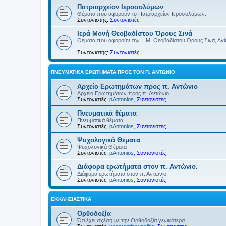
Πατριαρχείον Ιεροσολύμων
Θέματα που αφορούν το Πατριαρχείον Ιεροσολύμων.
Συντονιστής:
Συντονιστές
Ιερά Μονή Θεοβαδίστου Όρους Σινά
Θέματα που αφορούν την Ι. Μ. Θεοβαδίστου Όρους Σινά, Αγία
Συντονιστής:
Συντονιστές
ΠΝΕΥΜΑΤΙΚΆ ΕΡΩΤΉΜΑΤΑ ΠΡΟΣ ΤΟΝ Π. ΑΝΤΏΝΙΟ
Αρχείο Ερωτημάτων προς π. Αντώνιο
Αρχείο Ερωτημάτων προς π. Αντώνιο
Συντονιστές:
pAntonios
,
Συντονιστές
Πνευματικά θέματα
Πνευματικά θέματα
Συντονιστές:
pAntonios
,
Συντονιστές
Ψυχολογικά Θέματα
Ψυχολογικά Θέματα
Συντονιστές:
pAntonios
,
Συντονιστές
Διάφορα ερωτήματα στον π. Αντώνιο.
Διάφορα ερωτήματα στον π. Αντώνιο.
Συντονιστές:
pAntonios
,
Συντονιστές
ΕΚΚΛΗΣΙΑΣΤΙΚΆ
Ορθοδοξία
Ότι έχει σχέση με την Ορθοδοξία γενικότερα.