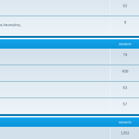
52
9
ς Αικατερίνης.
ΘΈΜΑΤΑ
79
456
63
57
ΘΈΜΑΤΑ
1352