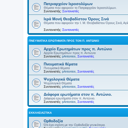
Πατριαρχείον Ιεροσολύμων
Θέματα που αφορούν το Πατριαρχείον Ιεροσολύμων.
Συντονιστής:
Συντονιστές
Ιερά Μονή Θεοβαδίστου Όρους Σινά
Θέματα που αφορούν την Ι. Μ. Θεοβαδίστου Όρους Σινά, Αγία
Συντονιστής:
Συντονιστές
ΠΝΕΥΜΑΤΙΚΆ ΕΡΩΤΉΜΑΤΑ ΠΡΟΣ ΤΟΝ Π. ΑΝΤΏΝΙΟ
Αρχείο Ερωτημάτων προς π. Αντώνιο
Αρχείο Ερωτημάτων προς π. Αντώνιο
Συντονιστές:
pAntonios
,
Συντονιστές
Πνευματικά θέματα
Πνευματικά θέματα
Συντονιστές:
pAntonios
,
Συντονιστές
Ψυχολογικά Θέματα
Ψυχολογικά Θέματα
Συντονιστές:
pAntonios
,
Συντονιστές
Διάφορα ερωτήματα στον π. Αντώνιο.
Διάφορα ερωτήματα στον π. Αντώνιο.
Συντονιστές:
pAntonios
,
Συντονιστές
ΕΚΚΛΗΣΙΑΣΤΙΚΆ
Ορθοδοξία
Ότι έχει σχέση με την Ορθοδοξία γενικότερα.