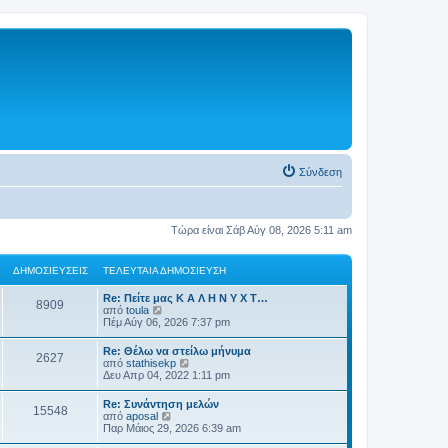
Σύνδεση
Τώρα είναι Σάβ Αύγ 08, 2026 5:11 am
ΔΗΜΟΣΙΕΎΣΕΙΣ
ΤΕΛΕΥΤΑΊΑ ΔΗΜΟΣΊΕΥΣΗ
Re: Πείτε μας Κ Α Λ Η Ν Υ Χ Τ…
8909
Π
από
toula
ρ
Πέμ Αύγ 06, 2026 7:37 pm
ο
β
Re: Θέλω να στείλω μήνυμα
2627
ο
Π
από
stathisekp
λ
ρ
Δευ Απρ 04, 2022 1:11 pm
ή
ο
τ
β
Re: Συνάντηση μελών
η
15548
ο
Π
από
aposal
ς
λ
ρ
Παρ Μάιος 29, 2026 6:39 am
τ
ή
ο
ε
τ