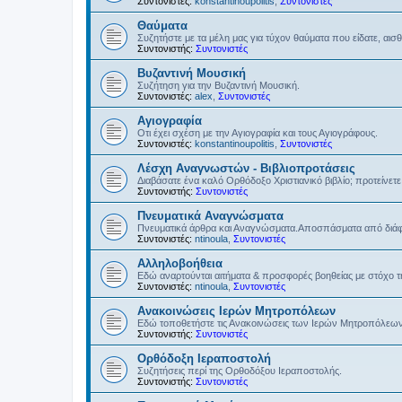
Συντονιστές:
konstantinoupolitis
,
Συντονιστές
Θαύματα
Συζητήστε με τα μέλη μας για τύχον θαύματα που είδατε, αισ
Συντονιστής:
Συντονιστές
Βυζαντινή Μουσική
Συζήτηση για την Βυζαντινή Μουσική.
Συντονιστές:
alex
,
Συντονιστές
Αγιογραφία
Οτι έχει σχέση με την Αγιογραφία και τους Αγιογράφους.
Συντονιστές:
konstantinoupolitis
,
Συντονιστές
Λέσχη Αναγνωστών - Βιβλιοπροτάσεις
Διαβάσατε ένα καλό Ορθόδοξο Χριστιανικό βιβλίο; προτείνετε 
Συντονιστής:
Συντονιστές
Πνευματικά Αναγνώσματα
Πνευματικά άρθρα και Αναγνώσματα.Αποσπάσματα από διάφο
Συντονιστές:
ntinoula
,
Συντονιστές
Αλληλοβοήθεια
Εδώ αναρτούνται αιτήματα & προσφορές βοηθείας με στόχο 
Συντονιστές:
ntinoula
,
Συντονιστές
Ανακοινώσεις Ιερών Μητροπόλεων
Εδώ τοποθετήστε τις Ανακοινώσεις των Ιερών Μητροπόλεω
Συντονιστής:
Συντονιστές
Ορθόδοξη Ιεραποστολή
Συζητήσεις περί της Ορθοδόξου Ιεραποστολής.
Συντονιστής:
Συντονιστές