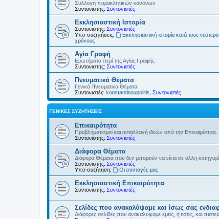
Συλλογη παρακλητικών κανόνων
Συντονιστής:
Συντονιστές
Εκκλησιαστική Ιστορία
Συντονιστής:
Συντονιστές
Υπο-συζητήσεις:
Εκκλησιαστική ιστορία κατά τους νεότερ
χρόνους
Αγία Γραφή
Ερωτήματα περί της Αγίας Γραφής
Συντονιστής:
Συντονιστές
Πνευματικά Θέματα
Γενικά Πνευματικά Θέματα
Συντονιστές:
konstantinoupolitis
,
Συντονιστές
ΓΕΝΙΚΈΣ ΣΥΖΗΤΉΣΕΙΣ
Επικαιρότητα
Προβληματισμοί και ανταλλαγή ιδεών από την Επικαιρότητα.
Συντονιστής:
Συντονιστές
Διάφορα Θέματα
Διάφορα Θέματα που δεν μπορούν να είναι σε άλλη κατηγορ
Συντονιστής:
Συντονιστές
Υπο-συζήτηση:
Οι συνταγές μας
Εκκλησιαστική Επικαιρότητα
Συντονιστής:
Συντονιστές
Σελίδες που ανακαλύψαμε και ίσως σας ενδια
Διάφορες σελίδες που ανακαλύψαμε εμείς, ή εσείς, και πιστε