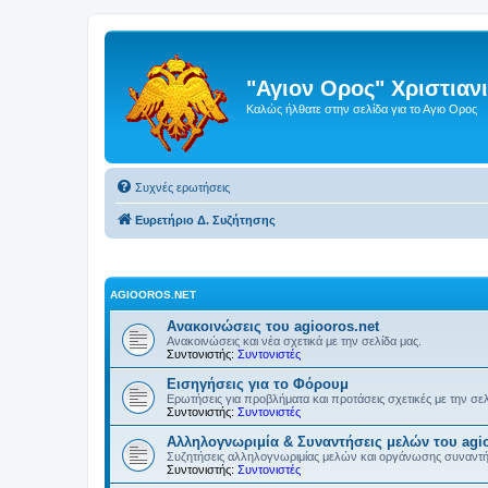
"Αγιον Ορος" Χριστια
Καλώς ήλθατε στην σελίδα για το Αγιο Ορος
Συχνές ερωτήσεις
Ευρετήριο Δ. Συζήτησης
AGIOOROS.NET
Ανακοινώσεις του agiooros.net
Ανακοινώσεις και νέα σχετικά με την σελίδα μας.
Συντονιστής:
Συντονιστές
Εισηγήσεις για το Φόρουμ
Ερωτήσεις για προβλήματα και προτάσεις σχετικές με την σε
Συντονιστής:
Συντονιστές
Αλληλογνωριμία & Συναντήσεις μελών του agio
Συζητήσεις αλληλογνωριμίας μελών και οργάνωσης συναντ
Συντονιστής:
Συντονιστές