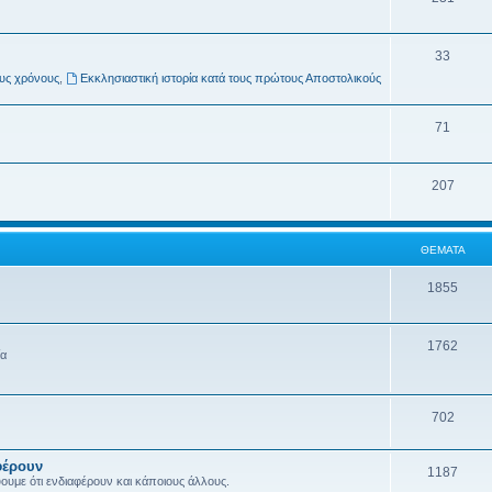
33
ους χρόνους
,
Εκκλησιαστική ιστορία κατά τους πρώτους Αποστολικούς
71
207
ΘΈΜΑΤΑ
1855
1762
ία
702
φέρουν
1187
ύουμε ότι ενδιαφέρουν και κάποιους άλλους.