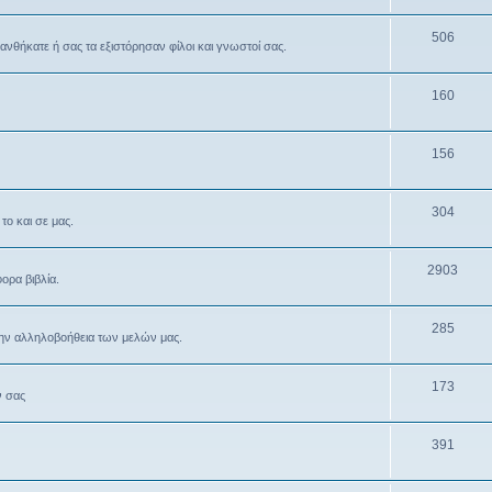
506
θανθήκατε ή σας τα εξιστόρησαν φίλοι και γνωστοί σας.
160
156
304
το και σε μας.
2903
ρα βιβλία.
285
την αλληλοβοήθεια των μελών μας.
173
ν σας
391