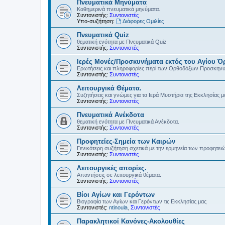
Πνευματικά Μηνύματα
Καθημερινά πνευματικά μηνύματα.
Συντονιστής:
Συντονιστές
Υπο-συζήτηση:
Διάφορες Ομιλίες
Πνευματικά Quiz
θεματική ενότητα με Πνευματικά Quiz
Συντονιστής:
Συντονιστές
Ιερές Μονές/Προσκυνήματα εκτός του Αγίου Ό
Ερωτήσεις και πληροφορίες περί των Ορθοδόξων Προσκην
Συντονιστής:
Συντονιστές
Λειτουργικά Θέματα.
Συζητήσεις και γνώμες για τα Ιερά Μυστήρια της Εκκλησίας μ
Συντονιστής:
Συντονιστές
Πνευματικά Ανέκδοτα
θεματική ενότητα με Πνευματικά Ανέκδοτα.
Συντονιστής:
Συντονιστές
Προφητείες-Σημεία των Καιρών
Γενικότερη συζήτηση σχετικά με την ερμηνεία των προφητει
Συντονιστής:
Συντονιστές
Λειτουργικές απορίες.
Απαντήσεις σε λειτουργικά θέματα.
Συντονιστής:
Συντονιστές
Βίοι Αγίων και Γερόντων
Βιογραφία των Αγίων και Γερόντων τις Εκκλησίας μας
Συντονιστές:
ntinoula
,
Συντονιστές
Παρακλητικοί Κανόνες-Ακολουθίες