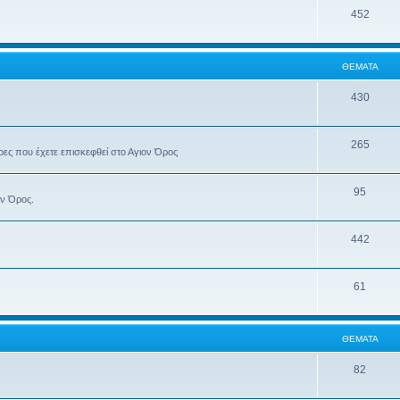
452
ΘΈΜΑΤΑ
430
265
έρες που έχετε επισκεφθεί στο Αγιον Όρος
95
ον Όρος.
442
61
ΘΈΜΑΤΑ
82