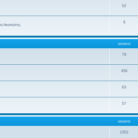
52
9
ς Αικατερίνης.
ΘΈΜΑΤΑ
79
456
63
57
ΘΈΜΑΤΑ
1352