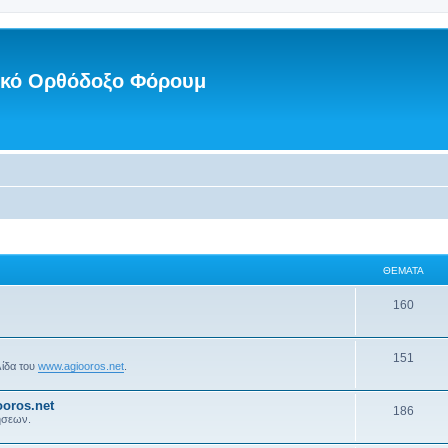
νικό Ορθόδοξο Φόρουμ
ΘΈΜΑΤΑ
160
151
λίδα του
www.agiooros.net
.
oros.net
186
ήσεων.