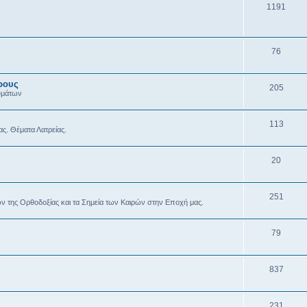
1191
76
ρους
205
υμάτων
113
ας. Θέματα Λατρείας.
20
251
ών της Ορθοδοξίας και τα Σημεία των Καιρών στην Εποχή μας.
79
837
231