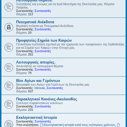
Λειτουργικά Θέματα.
Συζητήσεις και γνώμες για τα Ιερά Μυστήρια της Εκκλησίας μας. Θέματα
Λατρείας.
Συντονιστής:
Συντονιστές
Θέματα:
113
Πνευματικά Ανέκδοτα
θεματική ενότητα με Πνευματικά Ανέκδοτα.
Συντονιστής:
Συντονιστές
Θέματα:
20
Προφητείες-Σημεία των Καιρών
Γενικότερη συζήτηση σχετικά με την ερμηνεία των προφητειών της Ορθοδοξίας
και τα Σημεία των Καιρών στην Εποχή μας.
Συντονιστής:
Συντονιστές
Θέματα:
251
Λειτουργικές απορίες.
Απαντήσεις σε λειτουργικά θέματα.
Συντονιστής:
Συντονιστές
Θέματα:
79
Βίοι Αγίων και Γερόντων
Βιογραφία των Αγίων και Γερόντων τις Εκκλησίας μας
Συντονιστές:
ntinoula
,
Συντονιστές
Θέματα:
837
Παρακλητικοί Κανόνες-Ακολουθίες
Συλλογη παρακλητικών κανόνων
Συντονιστής:
Συντονιστές
Θέματα:
231
Εκκλησιαστική Ιστορία
Συντονιστής:
Συντονιστές
Υπο-συζητήσεις:
Εκκλησιαστική ιστορία κατά τους νεότερους χρόνους
,