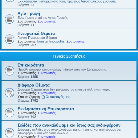
Εκκλησιαστική ιστορία κατά τους πρώτους Αποστολικούς χρόνους
Θέματα:
33
Αγία Γραφή
Ερωτήματα περί της Αγίας Γραφής
Συντονιστής:
Συντονιστές
Θέματα:
71
Πνευματικά Θέματα
Γενικά Πνευματικά Θέματα
Συντονιστές:
konstantinoupolitis
,
Συντονιστές
Θέματα:
207
Γενικές Συζητήσεις
Επικαιρότητα
Προβληματισμοί και ανταλλαγή ιδεών από την Επικαιρότητα.
Συντονιστής:
Συντονιστές
Θέματα:
1855
Διάφορα Θέματα
Διάφορα Θέματα που δεν μπορούν να είναι σε άλλη κατηγορία
Συντονιστής:
Συντονιστές
Υπο-συζήτηση:
Οι συνταγές μας
Θέματα:
1762
Εκκλησιαστική Επικαιρότητα
Συντονιστής:
Συντονιστές
Θέματα:
702
Σελίδες που ανακαλύψαμε και ίσως σας ενδιαφέρουν
Διάφορες σελίδες που ανακαλύψαμε εμείς, ή εσείς, και πιστεύουμε ότι
ενδιαφέρουν και κάποιους άλλους.
Συντονιστής:
Συντονιστές