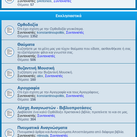
Συντονιστές:
pAntonios
,
Συντονιστές
Θέματα:
57
Εκκλησιαστικά
Ορθοδοξία
Ότι έχει σχέση με την Ορθοδοξία γενικότερα.
Συντονιστές:
konstantinoupolitis
,
Συντονιστές
Θέματα:
1352
Θαύματα
Συζητήστε με τα μέλη μας για τύχον θαύματα που είδατε, αισθανθήκατε ή σας
τα εξιστόρησαν φίλοι και γνωστοί σας.
Συντονιστής:
Συντονιστές
Θέματα:
506
Βυζαντινή Μουσική
Συζήτηση για την Βυζαντινή Μουσική.
Συντονιστές:
alex
,
Συντονιστές
Θέματα:
160
Αγιογραφία
Οτι έχει σχέση με την Αγιογραφία και τους Αγιογράφους.
Συντονιστές:
konstantinoupolitis
,
Συντονιστές
Θέματα:
156
Λέσχη Αναγνωστών - Βιβλιοπροτάσεις
Διαβάσατε ένα καλό Ορθόδοξο Χριστιανικό βιβλίο; προτείνετε το και σε μας.
Συντονιστής:
Συντονιστές
Θέματα:
304
Πνευματικά Αναγνώσματα
Πνευματικά άρθρα και Αναγνώσματα.Αποσπάσματα από διάφορα βιβλία.
Συντονιστές:
ntinoula
,
Συντονιστές