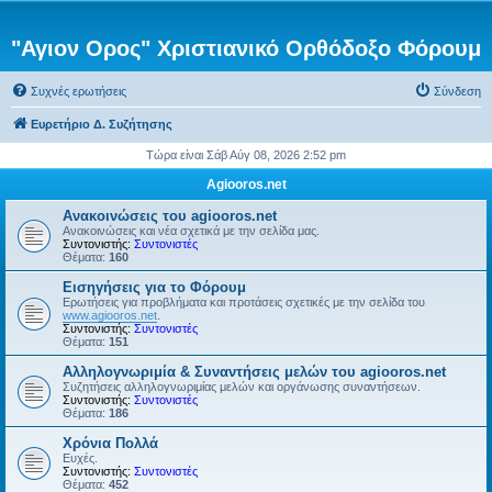
"Αγιον Ορος" Χριστιανικό Ορθόδοξο Φόρουμ
Συχνές ερωτήσεις
Σύνδεση
Ευρετήριο Δ. Συζήτησης
Τώρα είναι Σάβ Αύγ 08, 2026 2:52 pm
Agiooros.net
Ανακοινώσεις του agiooros.net
Ανακοινώσεις και νέα σχετικά με την σελίδα μας.
Συντονιστής:
Συντονιστές
Θέματα:
160
Εισηγήσεις για το Φόρουμ
Ερωτήσεις για προβλήματα και προτάσεις σχετικές με την σελίδα του
www.agiooros.net
.
Συντονιστής:
Συντονιστές
Θέματα:
151
Αλληλογνωριμία & Συναντήσεις μελών του agiooros.net
Συζητήσεις αλληλογνωριμίας μελών και οργάνωσης συναντήσεων.
Συντονιστής:
Συντονιστές
Θέματα:
186
Χρόνια Πολλά
Ευχές.
Συντονιστής:
Συντονιστές
Θέματα:
452