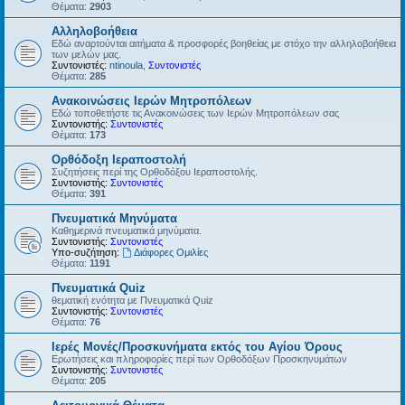
Θέματα:
2903
Αλληλοβοήθεια
Εδώ αναρτούνται αιτήματα & προσφορές βοηθείας με στόχο την αλληλοβοήθεια
των μελών μας.
Συντονιστές:
ntinoula
,
Συντονιστές
Θέματα:
285
Ανακοινώσεις Ιερών Μητροπόλεων
Εδώ τοποθετήστε τις Ανακοινώσεις των Ιερών Μητροπόλεων σας
Συντονιστής:
Συντονιστές
Θέματα:
173
Ορθόδοξη Ιεραποστολή
Συζητήσεις περί της Ορθοδόξου Ιεραποστολής.
Συντονιστής:
Συντονιστές
Θέματα:
391
Πνευματικά Μηνύματα
Καθημερινά πνευματικά μηνύματα.
Συντονιστής:
Συντονιστές
Υπο-συζήτηση:
Διάφορες Ομιλίες
Θέματα:
1191
Πνευματικά Quiz
θεματική ενότητα με Πνευματικά Quiz
Συντονιστής:
Συντονιστές
Θέματα:
76
Ιερές Μονές/Προσκυνήματα εκτός του Αγίου Όρους
Ερωτήσεις και πληροφορίες περί των Ορθοδόξων Προσκηνυμάτων
Συντονιστής:
Συντονιστές
Θέματα:
205