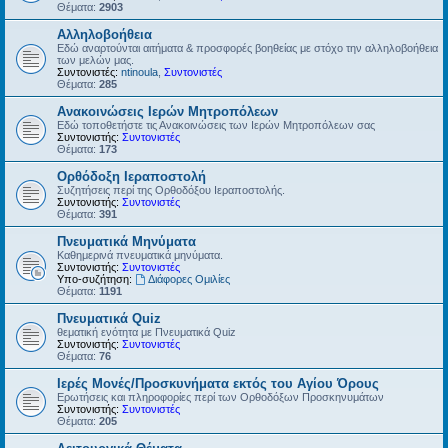
Θέματα:
2903
Αλληλοβοήθεια
Εδώ αναρτούνται αιτήματα & προσφορές βοηθείας με στόχο την αλληλοβοήθεια
των μελών μας.
Συντονιστές:
ntinoula
,
Συντονιστές
Θέματα:
285
Ανακοινώσεις Ιερών Μητροπόλεων
Εδώ τοποθετήστε τις Ανακοινώσεις των Ιερών Μητροπόλεων σας
Συντονιστής:
Συντονιστές
Θέματα:
173
Ορθόδοξη Ιεραποστολή
Συζητήσεις περί της Ορθοδόξου Ιεραποστολής.
Συντονιστής:
Συντονιστές
Θέματα:
391
Πνευματικά Μηνύματα
Καθημερινά πνευματικά μηνύματα.
Συντονιστής:
Συντονιστές
Υπο-συζήτηση:
Διάφορες Ομιλίες
Θέματα:
1191
Πνευματικά Quiz
θεματική ενότητα με Πνευματικά Quiz
Συντονιστής:
Συντονιστές
Θέματα:
76
Ιερές Μονές/Προσκυνήματα εκτός του Αγίου Όρους
Ερωτήσεις και πληροφορίες περί των Ορθοδόξων Προσκηνυμάτων
Συντονιστής:
Συντονιστές
Θέματα:
205