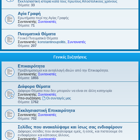
Εκκλησιαστική ιστορία κατά τους πρώτους Αποστολικούς χρόνους
Θέματα:
33
Αγία Γραφή
Ερωτήματα περί της Αγίας Γραφής
Συντονιστής:
Συντονιστές
Θέματα:
71
Πνευματικά Θέματα
Γενικά Πνευματικά Θέματα
Συντονιστές:
konstantinoupolitis
,
Συντονιστές
Θέματα:
207
Γενικές Συζητήσεις
Επικαιρότητα
Προβληματισμοί και ανταλλαγή ιδεών από την Επικαιρότητα.
Συντονιστής:
Συντονιστές
Θέματα:
1855
Διάφορα Θέματα
Διάφορα Θέματα που δεν μπορούν να είναι σε άλλη κατηγορία
Συντονιστής:
Συντονιστές
Υπο-συζήτηση:
Οι συνταγές μας
Θέματα:
1762
Εκκλησιαστική Επικαιρότητα
Συντονιστής:
Συντονιστές
Θέματα:
702
Σελίδες που ανακαλύψαμε και ίσως σας ενδιαφέρουν
Διάφορες σελίδες που ανακαλύψαμε εμείς, ή εσείς, και πιστεύουμε ότι
ενδιαφέρουν και κάποιους άλλους.
Συντονιστής:
Συντονιστές