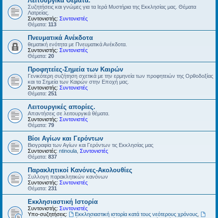
Λειτουργικά Θέματα.
Συζητήσεις και γνώμες για τα Ιερά Μυστήρια της Εκκλησίας μας. Θέματα
Λατρείας.
Συντονιστής:
Συντονιστές
Θέματα:
113
Πνευματικά Ανέκδοτα
θεματική ενότητα με Πνευματικά Ανέκδοτα.
Συντονιστής:
Συντονιστές
Θέματα:
20
Προφητείες-Σημεία των Καιρών
Γενικότερη συζήτηση σχετικά με την ερμηνεία των προφητειών της Ορθοδοξίας
και τα Σημεία των Καιρών στην Εποχή μας.
Συντονιστής:
Συντονιστές
Θέματα:
251
Λειτουργικές απορίες.
Απαντήσεις σε λειτουργικά θέματα.
Συντονιστής:
Συντονιστές
Θέματα:
79
Βίοι Αγίων και Γερόντων
Βιογραφία των Αγίων και Γερόντων τις Εκκλησίας μας
Συντονιστές:
ntinoula
,
Συντονιστές
Θέματα:
837
Παρακλητικοί Κανόνες-Ακολουθίες
Συλλογη παρακλητικών κανόνων
Συντονιστής:
Συντονιστές
Θέματα:
231
Εκκλησιαστική Ιστορία
Συντονιστής:
Συντονιστές
Υπο-συζητήσεις:
Εκκλησιαστική ιστορία κατά τους νεότερους χρόνους
,