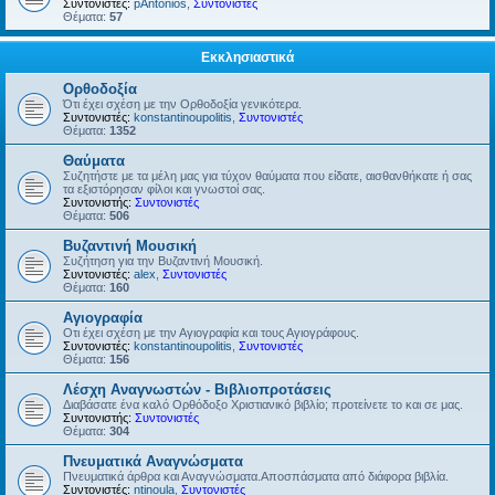
Συντονιστές:
pAntonios
,
Συντονιστές
Θέματα:
57
Εκκλησιαστικά
Ορθοδοξία
Ότι έχει σχέση με την Ορθοδοξία γενικότερα.
Συντονιστές:
konstantinoupolitis
,
Συντονιστές
Θέματα:
1352
Θαύματα
Συζητήστε με τα μέλη μας για τύχον θαύματα που είδατε, αισθανθήκατε ή σας
τα εξιστόρησαν φίλοι και γνωστοί σας.
Συντονιστής:
Συντονιστές
Θέματα:
506
Βυζαντινή Μουσική
Συζήτηση για την Βυζαντινή Μουσική.
Συντονιστές:
alex
,
Συντονιστές
Θέματα:
160
Αγιογραφία
Οτι έχει σχέση με την Αγιογραφία και τους Αγιογράφους.
Συντονιστές:
konstantinoupolitis
,
Συντονιστές
Θέματα:
156
Λέσχη Αναγνωστών - Βιβλιοπροτάσεις
Διαβάσατε ένα καλό Ορθόδοξο Χριστιανικό βιβλίο; προτείνετε το και σε μας.
Συντονιστής:
Συντονιστές
Θέματα:
304
Πνευματικά Αναγνώσματα
Πνευματικά άρθρα και Αναγνώσματα.Αποσπάσματα από διάφορα βιβλία.
Συντονιστές:
ntinoula
,
Συντονιστές