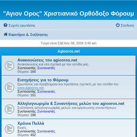
"Αγιον Ορος" Χριστιανικό Ορθόδοξο Φόρουμ
Συχνές ερωτήσεις
Σύνδεση
Ευρετήριο Δ. Συζήτησης
Τώρα είναι Σάβ Αύγ 08, 2026 3:40 am
Agiooros.net
Ανακοινώσεις του agiooros.net
Ανακοινώσεις και νέα σχετικά με την σελίδα μας.
Συντονιστής:
Συντονιστές
Θέματα:
160
Εισηγήσεις για το Φόρουμ
Ερωτήσεις για προβλήματα και προτάσεις σχετικές με την σελίδα του
www.agiooros.net
.
Συντονιστής:
Συντονιστές
Θέματα:
151
Αλληλογνωριμία & Συναντήσεις μελών του agiooros.net
Συζητήσεις αλληλογνωριμίας μελών και οργάνωσης συναντήσεων.
Συντονιστής:
Συντονιστές
Θέματα:
186
Χρόνια Πολλά
Ευχές.
Συντονιστής:
Συντονιστές
Θέματα:
452