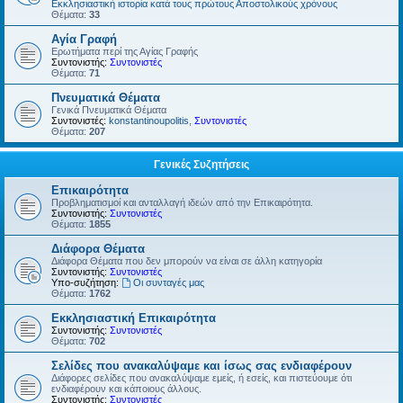
Εκκλησιαστική ιστορία κατά τους πρώτους Αποστολικούς χρόνους
Θέματα:
33
Αγία Γραφή
Ερωτήματα περί της Αγίας Γραφής
Συντονιστής:
Συντονιστές
Θέματα:
71
Πνευματικά Θέματα
Γενικά Πνευματικά Θέματα
Συντονιστές:
konstantinoupolitis
,
Συντονιστές
Θέματα:
207
Γενικές Συζητήσεις
Επικαιρότητα
Προβληματισμοί και ανταλλαγή ιδεών από την Επικαιρότητα.
Συντονιστής:
Συντονιστές
Θέματα:
1855
Διάφορα Θέματα
Διάφορα Θέματα που δεν μπορούν να είναι σε άλλη κατηγορία
Συντονιστής:
Συντονιστές
Υπο-συζήτηση:
Οι συνταγές μας
Θέματα:
1762
Εκκλησιαστική Επικαιρότητα
Συντονιστής:
Συντονιστές
Θέματα:
702
Σελίδες που ανακαλύψαμε και ίσως σας ενδιαφέρουν
Διάφορες σελίδες που ανακαλύψαμε εμείς, ή εσείς, και πιστεύουμε ότι
ενδιαφέρουν και κάποιους άλλους.
Συντονιστής:
Συντονιστές