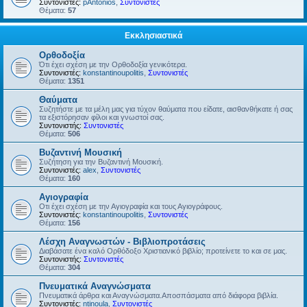
Συντονιστές:
pAntonios
,
Συντονιστές
Θέματα:
57
Εκκλησιαστικά
Ορθοδοξία
Ότι έχει σχέση με την Ορθοδοξία γενικότερα.
Συντονιστές:
konstantinoupolitis
,
Συντονιστές
Θέματα:
1351
Θαύματα
Συζητήστε με τα μέλη μας για τύχον θαύματα που είδατε, αισθανθήκατε ή σας
τα εξιστόρησαν φίλοι και γνωστοί σας.
Συντονιστής:
Συντονιστές
Θέματα:
506
Βυζαντινή Μουσική
Συζήτηση για την Βυζαντινή Μουσική.
Συντονιστές:
alex
,
Συντονιστές
Θέματα:
160
Αγιογραφία
Οτι έχει σχέση με την Αγιογραφία και τους Αγιογράφους.
Συντονιστές:
konstantinoupolitis
,
Συντονιστές
Θέματα:
156
Λέσχη Αναγνωστών - Βιβλιοπροτάσεις
Διαβάσατε ένα καλό Ορθόδοξο Χριστιανικό βιβλίο; προτείνετε το και σε μας.
Συντονιστής:
Συντονιστές
Θέματα:
304
Πνευματικά Αναγνώσματα
Πνευματικά άρθρα και Αναγνώσματα.Αποσπάσματα από διάφορα βιβλία.
Συντονιστές:
ntinoula
,
Συντονιστές