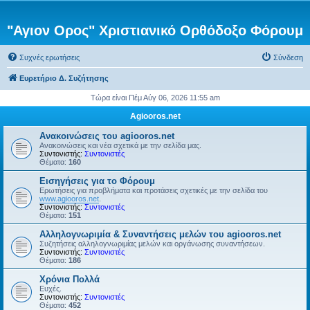
"Αγιον Ορος" Χριστιανικό Ορθόδοξο Φόρουμ
Συχνές ερωτήσεις
Σύνδεση
Ευρετήριο Δ. Συζήτησης
Τώρα είναι Πέμ Αύγ 06, 2026 11:55 am
Agiooros.net
Ανακοινώσεις του agiooros.net
Ανακοινώσεις και νέα σχετικά με την σελίδα μας.
Συντονιστής:
Συντονιστές
Θέματα:
160
Εισηγήσεις για το Φόρουμ
Ερωτήσεις για προβλήματα και προτάσεις σχετικές με την σελίδα του
www.agiooros.net
.
Συντονιστής:
Συντονιστές
Θέματα:
151
Αλληλογνωριμία & Συναντήσεις μελών του agiooros.net
Συζητήσεις αλληλογνωριμίας μελών και οργάνωσης συναντήσεων.
Συντονιστής:
Συντονιστές
Θέματα:
186
Χρόνια Πολλά
Ευχές.
Συντονιστής:
Συντονιστές
Θέματα:
452