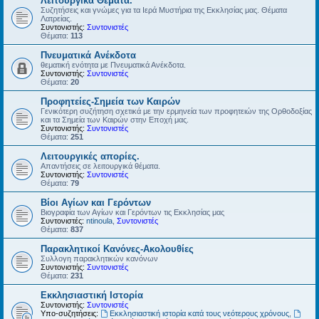
Λειτουργικά Θέματα.
Συζητήσεις και γνώμες για τα Ιερά Μυστήρια της Εκκλησίας μας. Θέματα
Λατρείας.
Συντονιστής:
Συντονιστές
Θέματα:
113
Πνευματικά Ανέκδοτα
θεματική ενότητα με Πνευματικά Ανέκδοτα.
Συντονιστής:
Συντονιστές
Θέματα:
20
Προφητείες-Σημεία των Καιρών
Γενικότερη συζήτηση σχετικά με την ερμηνεία των προφητειών της Ορθοδοξίας
και τα Σημεία των Καιρών στην Εποχή μας.
Συντονιστής:
Συντονιστές
Θέματα:
251
Λειτουργικές απορίες.
Απαντήσεις σε λειτουργικά θέματα.
Συντονιστής:
Συντονιστές
Θέματα:
79
Βίοι Αγίων και Γερόντων
Βιογραφία των Αγίων και Γερόντων τις Εκκλησίας μας
Συντονιστές:
ntinoula
,
Συντονιστές
Θέματα:
837
Παρακλητικοί Κανόνες-Ακολουθίες
Συλλογη παρακλητικών κανόνων
Συντονιστής:
Συντονιστές
Θέματα:
231
Εκκλησιαστική Ιστορία
Συντονιστής:
Συντονιστές
Υπο-συζητήσεις:
Εκκλησιαστική ιστορία κατά τους νεότερους χρόνους
,