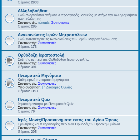
Θέματα:
2903
Αλληλοβοήθεια
Εδώ αναρτούνται αιτήματα & προσφορές βοηθείας με στόχο την αλληλοβοήθεια
των μελών μας.
Συντονιστές:
ntinoula
,
Συντονιστές
Θέματα:
285
Ανακοινώσεις Ιερών Μητροπόλεων
Εδώ τοποθετήστε τις Ανακοινώσεις των Ιερών Μητροπόλεων σας
Συντονιστής:
Συντονιστές
Θέματα:
173
Ορθόδοξη Ιεραποστολή
Συζητήσεις περί της Ορθοδόξου Ιεραποστολής.
Συντονιστής:
Συντονιστές
Θέματα:
391
Πνευματικά Μηνύματα
Καθημερινά πνευματικά μηνύματα.
Συντονιστής:
Συντονιστές
Υπο-συζήτηση:
Διάφορες Ομιλίες
Θέματα:
1191
Πνευματικά Quiz
θεματική ενότητα με Πνευματικά Quiz
Συντονιστής:
Συντονιστές
Θέματα:
76
Ιερές Μονές/Προσκυνήματα εκτός του Αγίου Όρους
Ερωτήσεις και πληροφορίες περί των Ορθοδόξων Προσκηνυμάτων
Συντονιστής:
Συντονιστές
Θέματα:
205