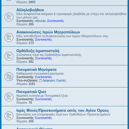
Θέματα:
2903
Αλληλοβοήθεια
Εδώ αναρτούνται αιτήματα & προσφορές βοηθείας με στόχο την αλληλοβοήθεια
των μελών μας.
Συντονιστές:
ntinoula
,
Συντονιστές
Θέματα:
285
Ανακοινώσεις Ιερών Μητροπόλεων
Εδώ τοποθετήστε τις Ανακοινώσεις των Ιερών Μητροπόλεων σας
Συντονιστής:
Συντονιστές
Θέματα:
173
Ορθόδοξη Ιεραποστολή
Συζητήσεις περί της Ορθοδόξου Ιεραποστολής.
Συντονιστής:
Συντονιστές
Θέματα:
391
Πνευματικά Μηνύματα
Καθημερινά πνευματικά μηνύματα.
Συντονιστής:
Συντονιστές
Υπο-συζήτηση:
Διάφορες Ομιλίες
Θέματα:
1191
Πνευματικά Quiz
θεματική ενότητα με Πνευματικά Quiz
Συντονιστής:
Συντονιστές
Θέματα:
76
Ιερές Μονές/Προσκυνήματα εκτός του Αγίου Όρους
Ερωτήσεις και πληροφορίες περί των Ορθοδόξων Προσκηνυμάτων
Συντονιστής:
Συντονιστές
Θέματα:
205