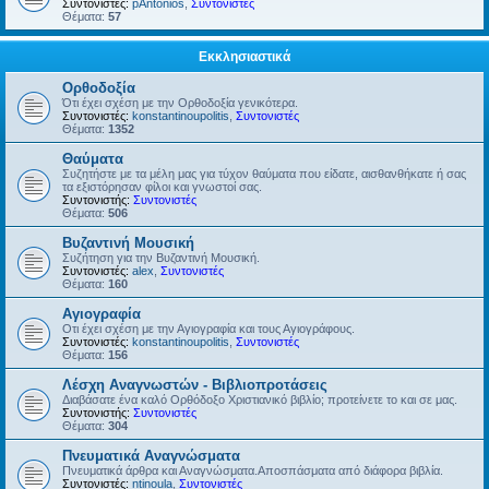
Συντονιστές:
pAntonios
,
Συντονιστές
Θέματα:
57
Εκκλησιαστικά
Ορθοδοξία
Ότι έχει σχέση με την Ορθοδοξία γενικότερα.
Συντονιστές:
konstantinoupolitis
,
Συντονιστές
Θέματα:
1352
Θαύματα
Συζητήστε με τα μέλη μας για τύχον θαύματα που είδατε, αισθανθήκατε ή σας
τα εξιστόρησαν φίλοι και γνωστοί σας.
Συντονιστής:
Συντονιστές
Θέματα:
506
Βυζαντινή Μουσική
Συζήτηση για την Βυζαντινή Μουσική.
Συντονιστές:
alex
,
Συντονιστές
Θέματα:
160
Αγιογραφία
Οτι έχει σχέση με την Αγιογραφία και τους Αγιογράφους.
Συντονιστές:
konstantinoupolitis
,
Συντονιστές
Θέματα:
156
Λέσχη Αναγνωστών - Βιβλιοπροτάσεις
Διαβάσατε ένα καλό Ορθόδοξο Χριστιανικό βιβλίο; προτείνετε το και σε μας.
Συντονιστής:
Συντονιστές
Θέματα:
304
Πνευματικά Αναγνώσματα
Πνευματικά άρθρα και Αναγνώσματα.Αποσπάσματα από διάφορα βιβλία.
Συντονιστές:
ntinoula
,
Συντονιστές