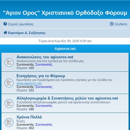
"Αγιον Ορος" Χριστιανικό Ορθόδοξο Φόρουμ
Συχνές ερωτήσεις
Σύνδεση
Ευρετήριο Δ. Συζήτησης
Τώρα είναι Κυρ Αύγ 09, 2026 6:09 am
Agiooros.net
Ανακοινώσεις του agiooros.net
Ανακοινώσεις και νέα σχετικά με την σελίδα μας.
Συντονιστής:
Συντονιστές
Θέματα:
160
Εισηγήσεις για το Φόρουμ
Ερωτήσεις για προβλήματα και προτάσεις σχετικές με την σελίδα του
www.agiooros.net
.
Συντονιστής:
Συντονιστές
Θέματα:
151
Αλληλογνωριμία & Συναντήσεις μελών του agiooros.net
Συζητήσεις αλληλογνωριμίας μελών και οργάνωσης συναντήσεων.
Συντονιστής:
Συντονιστές
Θέματα:
186
Χρόνια Πολλά
Ευχές.
Συντονιστής:
Συντονιστές
Θέματα:
452