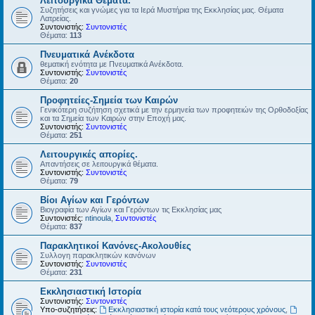
Λειτουργικά Θέματα.
Συζητήσεις και γνώμες για τα Ιερά Μυστήρια της Εκκλησίας μας. Θέματα
Λατρείας.
Συντονιστής:
Συντονιστές
Θέματα:
113
Πνευματικά Ανέκδοτα
θεματική ενότητα με Πνευματικά Ανέκδοτα.
Συντονιστής:
Συντονιστές
Θέματα:
20
Προφητείες-Σημεία των Καιρών
Γενικότερη συζήτηση σχετικά με την ερμηνεία των προφητειών της Ορθοδοξίας
και τα Σημεία των Καιρών στην Εποχή μας.
Συντονιστής:
Συντονιστές
Θέματα:
251
Λειτουργικές απορίες.
Απαντήσεις σε λειτουργικά θέματα.
Συντονιστής:
Συντονιστές
Θέματα:
79
Βίοι Αγίων και Γερόντων
Βιογραφία των Αγίων και Γερόντων τις Εκκλησίας μας
Συντονιστές:
ntinoula
,
Συντονιστές
Θέματα:
837
Παρακλητικοί Κανόνες-Ακολουθίες
Συλλογη παρακλητικών κανόνων
Συντονιστής:
Συντονιστές
Θέματα:
231
Εκκλησιαστική Ιστορία
Συντονιστής:
Συντονιστές
Υπο-συζητήσεις:
Εκκλησιαστική ιστορία κατά τους νεότερους χρόνους
,