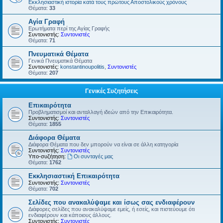
Εκκλησιαστική ιστορία κατά τους πρώτους Αποστολικούς χρόνους
Θέματα:
33
Αγία Γραφή
Ερωτήματα περί της Αγίας Γραφής
Συντονιστής:
Συντονιστές
Θέματα:
71
Πνευματικά Θέματα
Γενικά Πνευματικά Θέματα
Συντονιστές:
konstantinoupolitis
,
Συντονιστές
Θέματα:
207
Γενικές Συζητήσεις
Επικαιρότητα
Προβληματισμοί και ανταλλαγή ιδεών από την Επικαιρότητα.
Συντονιστής:
Συντονιστές
Θέματα:
1855
Διάφορα Θέματα
Διάφορα Θέματα που δεν μπορούν να είναι σε άλλη κατηγορία
Συντονιστής:
Συντονιστές
Υπο-συζήτηση:
Οι συνταγές μας
Θέματα:
1762
Εκκλησιαστική Επικαιρότητα
Συντονιστής:
Συντονιστές
Θέματα:
702
Σελίδες που ανακαλύψαμε και ίσως σας ενδιαφέρουν
Διάφορες σελίδες που ανακαλύψαμε εμείς, ή εσείς, και πιστεύουμε ότι
ενδιαφέρουν και κάποιους άλλους.
Συντονιστής:
Συντονιστές