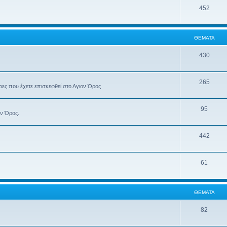
452
ΘΈΜΑΤΑ
430
265
έρες που έχετε επισκεφθεί στο Αγιον Όρος
95
ον Όρος.
442
61
ΘΈΜΑΤΑ
82