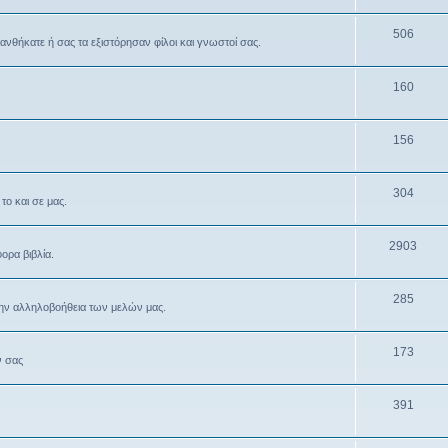
506
θανθήκατε ή σας τα εξιστόρησαν φίλοι και γνωστοί σας.
160
156
304
το και σε μας.
2903
ρα βιβλία.
285
την αλληλοβοήθεια των μελών μας.
173
ν σας
391