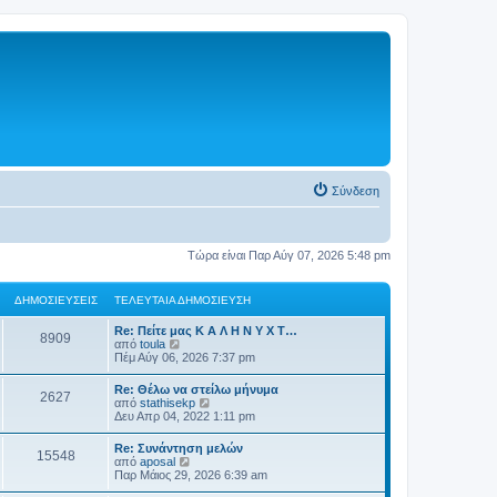
Σύνδεση
Τώρα είναι Παρ Αύγ 07, 2026 5:48 pm
ΔΗΜΟΣΙΕΎΣΕΙΣ
ΤΕΛΕΥΤΑΊΑ ΔΗΜΟΣΊΕΥΣΗ
Re: Πείτε μας Κ Α Λ Η Ν Υ Χ Τ…
8909
Π
από
toula
ρ
Πέμ Αύγ 06, 2026 7:37 pm
ο
β
Re: Θέλω να στείλω μήνυμα
2627
ο
Π
από
stathisekp
λ
ρ
Δευ Απρ 04, 2022 1:11 pm
ή
ο
τ
β
Re: Συνάντηση μελών
η
15548
ο
Π
από
aposal
ς
λ
ρ
Παρ Μάιος 29, 2026 6:39 am
τ
ή
ο
ε
τ