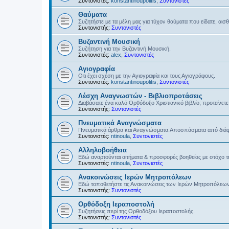
Συντονιστές:
konstantinoupolitis
,
Συντονιστές
Θαύματα
Συζητήστε με τα μέλη μας για τύχον θαύματα που είδατε, αισ
Συντονιστής:
Συντονιστές
Βυζαντινή Μουσική
Συζήτηση για την Βυζαντινή Μουσική.
Συντονιστές:
alex
,
Συντονιστές
Αγιογραφία
Οτι έχει σχέση με την Αγιογραφία και τους Αγιογράφους.
Συντονιστές:
konstantinoupolitis
,
Συντονιστές
Λέσχη Αναγνωστών - Βιβλιοπροτάσεις
Διαβάσατε ένα καλό Ορθόδοξο Χριστιανικό βιβλίο; προτείνετε 
Συντονιστής:
Συντονιστές
Πνευματικά Αναγνώσματα
Πνευματικά άρθρα και Αναγνώσματα.Αποσπάσματα από διάφο
Συντονιστές:
ntinoula
,
Συντονιστές
Αλληλοβοήθεια
Εδώ αναρτούνται αιτήματα & προσφορές βοηθείας με στόχο 
Συντονιστές:
ntinoula
,
Συντονιστές
Ανακοινώσεις Ιερών Μητροπόλεων
Εδώ τοποθετήστε τις Ανακοινώσεις των Ιερών Μητροπόλεω
Συντονιστής:
Συντονιστές
Ορθόδοξη Ιεραποστολή
Συζητήσεις περί της Ορθοδόξου Ιεραποστολής.
Συντονιστής:
Συντονιστές