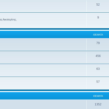
52
9
ς Αικατερίνης.
ΘΈΜΑΤΑ
79
456
63
57
ΘΈΜΑΤΑ
1352