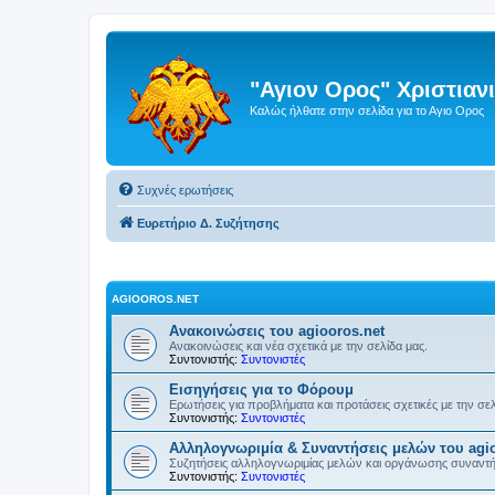
"Αγιον Ορος" Χριστια
Καλώς ήλθατε στην σελίδα για το Αγιο Ορος
Συχνές ερωτήσεις
Ευρετήριο Δ. Συζήτησης
AGIOOROS.NET
Ανακοινώσεις του agiooros.net
Ανακοινώσεις και νέα σχετικά με την σελίδα μας.
Συντονιστής:
Συντονιστές
Εισηγήσεις για το Φόρουμ
Ερωτήσεις για προβλήματα και προτάσεις σχετικές με την σε
Συντονιστής:
Συντονιστές
Αλληλογνωριμία & Συναντήσεις μελών του agio
Συζητήσεις αλληλογνωριμίας μελών και οργάνωσης συναντ
Συντονιστής:
Συντονιστές