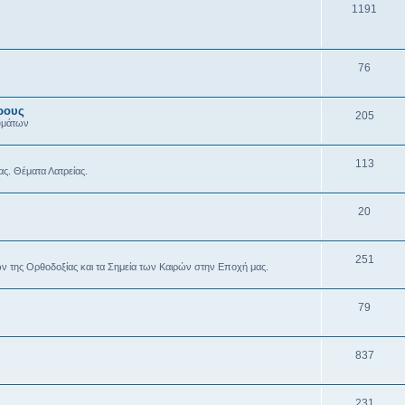
1191
76
ρους
205
υμάτων
113
ας. Θέματα Λατρείας.
20
251
ών της Ορθοδοξίας και τα Σημεία των Καιρών στην Εποχή μας.
79
837
231