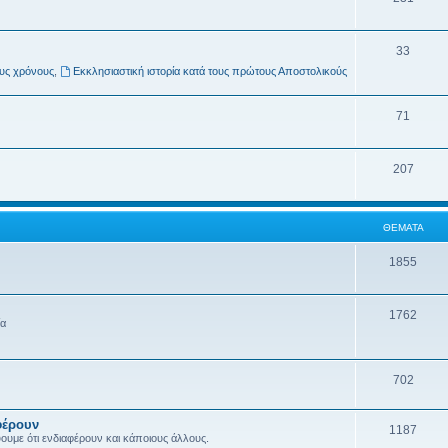
33
ους χρόνους
,
Εκκλησιαστική ιστορία κατά τους πρώτους Αποστολικούς
71
207
ΘΈΜΑΤΑ
1855
1762
ία
702
φέρουν
1187
ύουμε ότι ενδιαφέρουν και κάποιους άλλους.