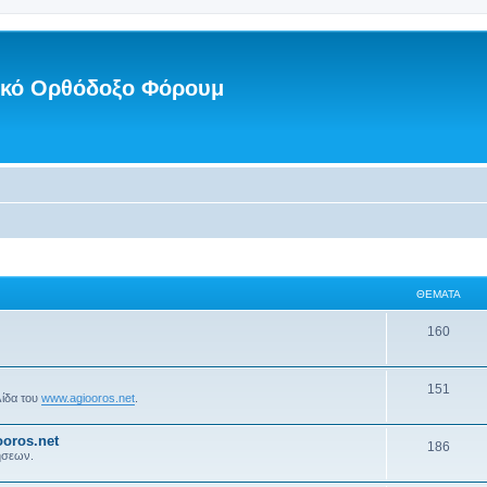
νικό Ορθόδοξο Φόρουμ
ΘΈΜΑΤΑ
160
151
λίδα του
www.agiooros.net
.
oros.net
186
ήσεων.