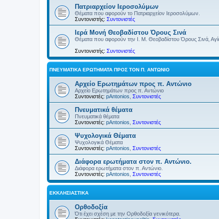
Πατριαρχείον Ιεροσολύμων
Θέματα που αφορούν το Πατριαρχείον Ιεροσολύμων.
Συντονιστής:
Συντονιστές
Ιερά Μονή Θεοβαδίστου Όρους Σινά
Θέματα που αφορούν την Ι. Μ. Θεοβαδίστου Όρους Σινά, Αγία
Συντονιστής:
Συντονιστές
ΠΝΕΥΜΑΤΙΚΆ ΕΡΩΤΉΜΑΤΑ ΠΡΟΣ ΤΟΝ Π. ΑΝΤΏΝΙΟ
Αρχείο Ερωτημάτων προς π. Αντώνιο
Αρχείο Ερωτημάτων προς π. Αντώνιο
Συντονιστές:
pAntonios
,
Συντονιστές
Πνευματικά θέματα
Πνευματικά θέματα
Συντονιστές:
pAntonios
,
Συντονιστές
Ψυχολογικά Θέματα
Ψυχολογικά Θέματα
Συντονιστές:
pAntonios
,
Συντονιστές
Διάφορα ερωτήματα στον π. Αντώνιο.
Διάφορα ερωτήματα στον π. Αντώνιο.
Συντονιστές:
pAntonios
,
Συντονιστές
ΕΚΚΛΗΣΙΑΣΤΙΚΆ
Ορθοδοξία
Ότι έχει σχέση με την Ορθοδοξία γενικότερα.