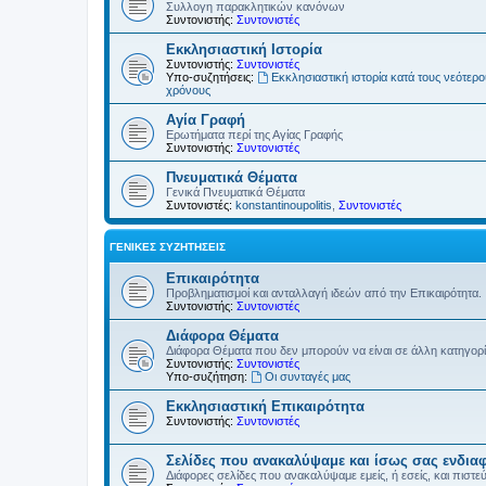
Συλλογη παρακλητικών κανόνων
Συντονιστής:
Συντονιστές
Εκκλησιαστική Ιστορία
Συντονιστής:
Συντονιστές
Υπο-συζητήσεις:
Εκκλησιαστική ιστορία κατά τους νεότερ
χρόνους
Αγία Γραφή
Ερωτήματα περί της Αγίας Γραφής
Συντονιστής:
Συντονιστές
Πνευματικά Θέματα
Γενικά Πνευματικά Θέματα
Συντονιστές:
konstantinoupolitis
,
Συντονιστές
ΓΕΝΙΚΈΣ ΣΥΖΗΤΉΣΕΙΣ
Επικαιρότητα
Προβληματισμοί και ανταλλαγή ιδεών από την Επικαιρότητα.
Συντονιστής:
Συντονιστές
Διάφορα Θέματα
Διάφορα Θέματα που δεν μπορούν να είναι σε άλλη κατηγορ
Συντονιστής:
Συντονιστές
Υπο-συζήτηση:
Οι συνταγές μας
Εκκλησιαστική Επικαιρότητα
Συντονιστής:
Συντονιστές
Σελίδες που ανακαλύψαμε και ίσως σας ενδια
Διάφορες σελίδες που ανακαλύψαμε εμείς, ή εσείς, και πιστε