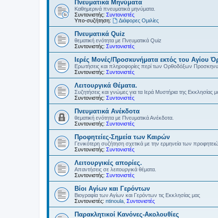
Πνευματικά Μηνύματα
Καθημερινά πνευματικά μηνύματα.
Συντονιστής:
Συντονιστές
Υπο-συζήτηση:
Διάφορες Ομιλίες
Πνευματικά Quiz
θεματική ενότητα με Πνευματικά Quiz
Συντονιστής:
Συντονιστές
Ιερές Μονές/Προσκυνήματα εκτός του Αγίου Ό
Ερωτήσεις και πληροφορίες περί των Ορθοδόξων Προσκην
Συντονιστής:
Συντονιστές
Λειτουργικά Θέματα.
Συζητήσεις και γνώμες για τα Ιερά Μυστήρια της Εκκλησίας μ
Συντονιστής:
Συντονιστές
Πνευματικά Ανέκδοτα
θεματική ενότητα με Πνευματικά Ανέκδοτα.
Συντονιστής:
Συντονιστές
Προφητείες-Σημεία των Καιρών
Γενικότερη συζήτηση σχετικά με την ερμηνεία των προφητει
Συντονιστής:
Συντονιστές
Λειτουργικές απορίες.
Απαντήσεις σε λειτουργικά θέματα.
Συντονιστής:
Συντονιστές
Βίοι Αγίων και Γερόντων
Βιογραφία των Αγίων και Γερόντων τις Εκκλησίας μας
Συντονιστές:
ntinoula
,
Συντονιστές
Παρακλητικοί Κανόνες-Ακολουθίες