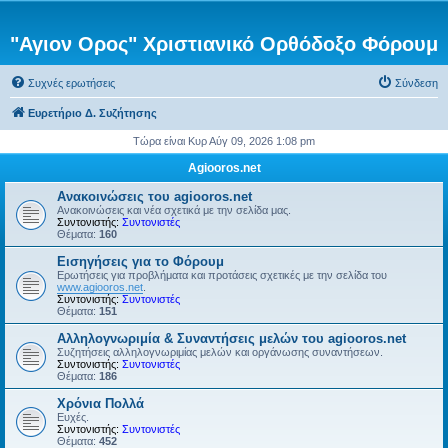
"Αγιον Ορος" Χριστιανικό Ορθόδοξο Φόρουμ
Συχνές ερωτήσεις
Σύνδεση
Ευρετήριο Δ. Συζήτησης
Τώρα είναι Κυρ Αύγ 09, 2026 1:08 pm
Agiooros.net
Ανακοινώσεις του agiooros.net
Ανακοινώσεις και νέα σχετικά με την σελίδα μας.
Συντονιστής:
Συντονιστές
Θέματα:
160
Εισηγήσεις για το Φόρουμ
Ερωτήσεις για προβλήματα και προτάσεις σχετικές με την σελίδα του
www.agiooros.net
.
Συντονιστής:
Συντονιστές
Θέματα:
151
Αλληλογνωριμία & Συναντήσεις μελών του agiooros.net
Συζητήσεις αλληλογνωριμίας μελών και οργάνωσης συναντήσεων.
Συντονιστής:
Συντονιστές
Θέματα:
186
Χρόνια Πολλά
Ευχές.
Συντονιστής:
Συντονιστές
Θέματα:
452