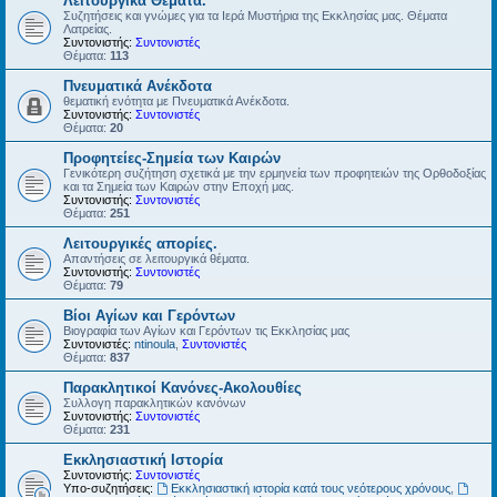
Λειτουργικά Θέματα.
Συζητήσεις και γνώμες για τα Ιερά Μυστήρια της Εκκλησίας μας. Θέματα
Λατρείας.
Συντονιστής:
Συντονιστές
Θέματα:
113
Πνευματικά Ανέκδοτα
θεματική ενότητα με Πνευματικά Ανέκδοτα.
Συντονιστής:
Συντονιστές
Θέματα:
20
Προφητείες-Σημεία των Καιρών
Γενικότερη συζήτηση σχετικά με την ερμηνεία των προφητειών της Ορθοδοξίας
και τα Σημεία των Καιρών στην Εποχή μας.
Συντονιστής:
Συντονιστές
Θέματα:
251
Λειτουργικές απορίες.
Απαντήσεις σε λειτουργικά θέματα.
Συντονιστής:
Συντονιστές
Θέματα:
79
Βίοι Αγίων και Γερόντων
Βιογραφία των Αγίων και Γερόντων τις Εκκλησίας μας
Συντονιστές:
ntinoula
,
Συντονιστές
Θέματα:
837
Παρακλητικοί Κανόνες-Ακολουθίες
Συλλογη παρακλητικών κανόνων
Συντονιστής:
Συντονιστές
Θέματα:
231
Εκκλησιαστική Ιστορία
Συντονιστής:
Συντονιστές
Υπο-συζητήσεις:
Εκκλησιαστική ιστορία κατά τους νεότερους χρόνους
,