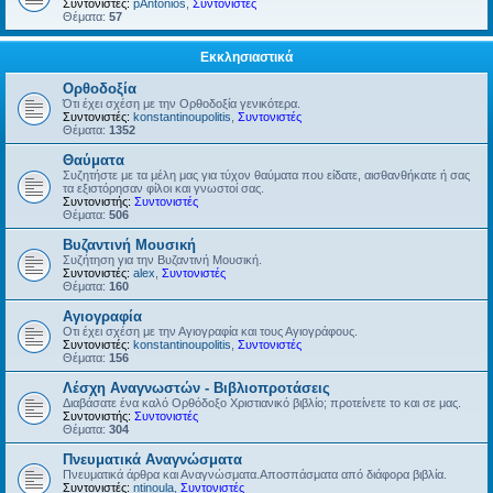
Συντονιστές:
pAntonios
,
Συντονιστές
Θέματα:
57
Εκκλησιαστικά
Ορθοδοξία
Ότι έχει σχέση με την Ορθοδοξία γενικότερα.
Συντονιστές:
konstantinoupolitis
,
Συντονιστές
Θέματα:
1352
Θαύματα
Συζητήστε με τα μέλη μας για τύχον θαύματα που είδατε, αισθανθήκατε ή σας
τα εξιστόρησαν φίλοι και γνωστοί σας.
Συντονιστής:
Συντονιστές
Θέματα:
506
Βυζαντινή Μουσική
Συζήτηση για την Βυζαντινή Μουσική.
Συντονιστές:
alex
,
Συντονιστές
Θέματα:
160
Αγιογραφία
Οτι έχει σχέση με την Αγιογραφία και τους Αγιογράφους.
Συντονιστές:
konstantinoupolitis
,
Συντονιστές
Θέματα:
156
Λέσχη Αναγνωστών - Βιβλιοπροτάσεις
Διαβάσατε ένα καλό Ορθόδοξο Χριστιανικό βιβλίο; προτείνετε το και σε μας.
Συντονιστής:
Συντονιστές
Θέματα:
304
Πνευματικά Αναγνώσματα
Πνευματικά άρθρα και Αναγνώσματα.Αποσπάσματα από διάφορα βιβλία.
Συντονιστές:
ntinoula
,
Συντονιστές