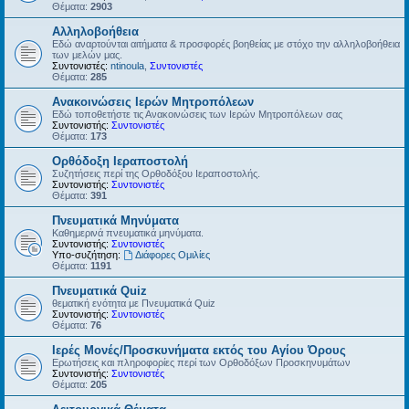
Θέματα:
2903
Αλληλοβοήθεια
Εδώ αναρτούνται αιτήματα & προσφορές βοηθείας με στόχο την αλληλοβοήθεια
των μελών μας.
Συντονιστές:
ntinoula
,
Συντονιστές
Θέματα:
285
Ανακοινώσεις Ιερών Μητροπόλεων
Εδώ τοποθετήστε τις Ανακοινώσεις των Ιερών Μητροπόλεων σας
Συντονιστής:
Συντονιστές
Θέματα:
173
Ορθόδοξη Ιεραποστολή
Συζητήσεις περί της Ορθοδόξου Ιεραποστολής.
Συντονιστής:
Συντονιστές
Θέματα:
391
Πνευματικά Μηνύματα
Καθημερινά πνευματικά μηνύματα.
Συντονιστής:
Συντονιστές
Υπο-συζήτηση:
Διάφορες Ομιλίες
Θέματα:
1191
Πνευματικά Quiz
θεματική ενότητα με Πνευματικά Quiz
Συντονιστής:
Συντονιστές
Θέματα:
76
Ιερές Μονές/Προσκυνήματα εκτός του Αγίου Όρους
Ερωτήσεις και πληροφορίες περί των Ορθοδόξων Προσκηνυμάτων
Συντονιστής:
Συντονιστές
Θέματα:
205