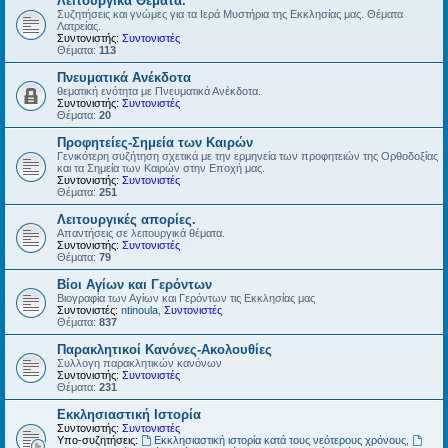
Λειτουργικά Θέματα.
Συζητήσεις και γνώμες για τα Ιερά Μυστήρια της Εκκλησίας μας. Θέματα
Λατρείας.
Συντονιστής:
Συντονιστές
Θέματα:
113
Πνευματικά Ανέκδοτα
θεματική ενότητα με Πνευματικά Ανέκδοτα.
Συντονιστής:
Συντονιστές
Θέματα:
20
Προφητείες-Σημεία των Καιρών
Γενικότερη συζήτηση σχετικά με την ερμηνεία των προφητειών της Ορθοδοξίας
και τα Σημεία των Καιρών στην Εποχή μας.
Συντονιστής:
Συντονιστές
Θέματα:
251
Λειτουργικές απορίες.
Απαντήσεις σε λειτουργικά θέματα.
Συντονιστής:
Συντονιστές
Θέματα:
79
Βίοι Αγίων και Γερόντων
Βιογραφία των Αγίων και Γερόντων τις Εκκλησίας μας
Συντονιστές:
ntinoula
,
Συντονιστές
Θέματα:
837
Παρακλητικοί Κανόνες-Ακολουθίες
Συλλογη παρακλητικών κανόνων
Συντονιστής:
Συντονιστές
Θέματα:
231
Εκκλησιαστική Ιστορία
Συντονιστής:
Συντονιστές
Υπο-συζητήσεις:
Εκκλησιαστική ιστορία κατά τους νεότερους χρόνους
,