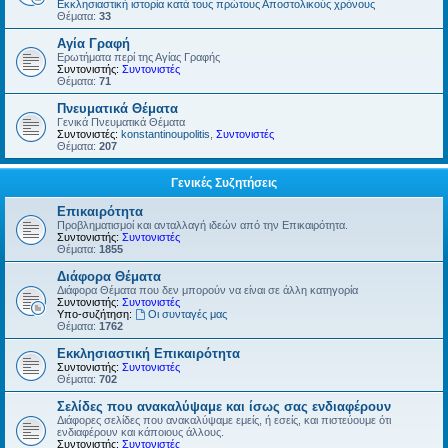
Εκκλησιαστική ιστορία κατά τους πρώτους Αποστολικούς χρόνους
Θέματα:
33
Αγία Γραφή
Ερωτήματα περί της Αγίας Γραφής
Συντονιστής:
Συντονιστές
Θέματα:
71
Πνευματικά Θέματα
Γενικά Πνευματικά Θέματα
Συντονιστές:
konstantinoupolitis
,
Συντονιστές
Θέματα:
207
Γενικές Συζητήσεις
Επικαιρότητα
Προβληματισμοί και ανταλλαγή ιδεών από την Επικαιρότητα.
Συντονιστής:
Συντονιστές
Θέματα:
1855
Διάφορα Θέματα
Διάφορα Θέματα που δεν μπορούν να είναι σε άλλη κατηγορία
Συντονιστής:
Συντονιστές
Υπο-συζήτηση:
Οι συνταγές μας
Θέματα:
1762
Εκκλησιαστική Επικαιρότητα
Συντονιστής:
Συντονιστές
Θέματα:
702
Σελίδες που ανακαλύψαμε και ίσως σας ενδιαφέρουν
Διάφορες σελίδες που ανακαλύψαμε εμείς, ή εσείς, και πιστεύουμε ότι
ενδιαφέρουν και κάποιους άλλους.
Συντονιστής:
Συντονιστές