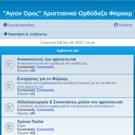
"Αγιον Ορος" Χριστιανικό Ορθόδοξο Φόρουμ
Συχνές ερωτήσεις
Σύνδεση
Ευρετήριο Δ. Συζήτησης
Τώρα είναι Σάβ Αύγ 08, 2026 7:28 pm
Agiooros.net
Ανακοινώσεις του agiooros.net
Ανακοινώσεις και νέα σχετικά με την σελίδα μας.
Συντονιστής:
Συντονιστές
Θέματα:
160
Εισηγήσεις για το Φόρουμ
Ερωτήσεις για προβλήματα και προτάσεις σχετικές με την σελίδα του
www.agiooros.net
.
Συντονιστής:
Συντονιστές
Θέματα:
151
Αλληλογνωριμία & Συναντήσεις μελών του agiooros.net
Συζητήσεις αλληλογνωριμίας μελών και οργάνωσης συναντήσεων.
Συντονιστής:
Συντονιστές
Θέματα:
186
Χρόνια Πολλά
Ευχές.
Συντονιστής:
Συντονιστές
Θέματα:
452