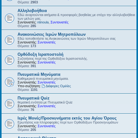
Θέματα:
2903
Αλληλοβοήθεια
Εδώ αναρτούνται αιτήματα & προσφορές βοηθείας με στόχο την αλληλοβοήθεια
των μελών μας.
Συντονιστές:
ntinoula
,
Συντονιστές
Θέματα:
285
Ανακοινώσεις Ιερών Μητροπόλεων
Εδώ τοποθετήστε τις Ανακοινώσεις των Ιερών Μητροπόλεων σας
Συντονιστής:
Συντονιστές
Θέματα:
173
Ορθόδοξη Ιεραποστολή
Συζητήσεις περί της Ορθοδόξου Ιεραποστολής.
Συντονιστής:
Συντονιστές
Θέματα:
391
Πνευματικά Μηνύματα
Καθημερινά πνευματικά μηνύματα.
Συντονιστής:
Συντονιστές
Υπο-συζήτηση:
Διάφορες Ομιλίες
Θέματα:
1191
Πνευματικά Quiz
θεματική ενότητα με Πνευματικά Quiz
Συντονιστής:
Συντονιστές
Θέματα:
76
Ιερές Μονές/Προσκυνήματα εκτός του Αγίου Όρους
Ερωτήσεις και πληροφορίες περί των Ορθοδόξων Προσκηνυμάτων
Συντονιστής:
Συντονιστές
Θέματα:
205