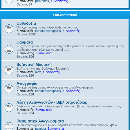
Συντονιστές:
pAntonios
,
Συντονιστές
Θέματα:
57
Εκκλησιαστικά
Ορθοδοξία
Ότι έχει σχέση με την Ορθοδοξία γενικότερα.
Συντονιστές:
konstantinoupolitis
,
Συντονιστές
Θέματα:
1352
Θαύματα
Συζητήστε με τα μέλη μας για τύχον θαύματα που είδατε, αισθανθήκατε ή σας
τα εξιστόρησαν φίλοι και γνωστοί σας.
Συντονιστής:
Συντονιστές
Θέματα:
506
Βυζαντινή Μουσική
Συζήτηση για την Βυζαντινή Μουσική.
Συντονιστές:
alex
,
Συντονιστές
Θέματα:
160
Αγιογραφία
Οτι έχει σχέση με την Αγιογραφία και τους Αγιογράφους.
Συντονιστές:
konstantinoupolitis
,
Συντονιστές
Θέματα:
156
Λέσχη Αναγνωστών - Βιβλιοπροτάσεις
Διαβάσατε ένα καλό Ορθόδοξο Χριστιανικό βιβλίο; προτείνετε το και σε μας.
Συντονιστής:
Συντονιστές
Θέματα:
304
Πνευματικά Αναγνώσματα
Πνευματικά άρθρα και Αναγνώσματα.Αποσπάσματα από διάφορα βιβλία.
Συντονιστές:
ntinoula
,
Συντονιστές