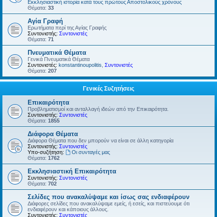
Εκκλησιαστική ιστορία κατά τους πρώτους Αποστολικούς χρόνους
Θέματα:
33
Αγία Γραφή
Ερωτήματα περί της Αγίας Γραφής
Συντονιστής:
Συντονιστές
Θέματα:
71
Πνευματικά Θέματα
Γενικά Πνευματικά Θέματα
Συντονιστές:
konstantinoupolitis
,
Συντονιστές
Θέματα:
207
Γενικές Συζητήσεις
Επικαιρότητα
Προβληματισμοί και ανταλλαγή ιδεών από την Επικαιρότητα.
Συντονιστής:
Συντονιστές
Θέματα:
1855
Διάφορα Θέματα
Διάφορα Θέματα που δεν μπορούν να είναι σε άλλη κατηγορία
Συντονιστής:
Συντονιστές
Υπο-συζήτηση:
Οι συνταγές μας
Θέματα:
1762
Εκκλησιαστική Επικαιρότητα
Συντονιστής:
Συντονιστές
Θέματα:
702
Σελίδες που ανακαλύψαμε και ίσως σας ενδιαφέρουν
Διάφορες σελίδες που ανακαλύψαμε εμείς, ή εσείς, και πιστεύουμε ότι
ενδιαφέρουν και κάποιους άλλους.
Συντονιστής:
Συντονιστές