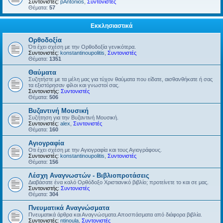
Συντονιστές:
pAntonios
,
Συντονιστές
Θέματα:
57
Εκκλησιαστικά
Ορθοδοξία
Ότι έχει σχέση με την Ορθοδοξία γενικότερα.
Συντονιστές:
konstantinoupolitis
,
Συντονιστές
Θέματα:
1351
Θαύματα
Συζητήστε με τα μέλη μας για τύχον θαύματα που είδατε, αισθανθήκατε ή σας
τα εξιστόρησαν φίλοι και γνωστοί σας.
Συντονιστής:
Συντονιστές
Θέματα:
506
Βυζαντινή Μουσική
Συζήτηση για την Βυζαντινή Μουσική.
Συντονιστές:
alex
,
Συντονιστές
Θέματα:
160
Αγιογραφία
Οτι έχει σχέση με την Αγιογραφία και τους Αγιογράφους.
Συντονιστές:
konstantinoupolitis
,
Συντονιστές
Θέματα:
156
Λέσχη Αναγνωστών - Βιβλιοπροτάσεις
Διαβάσατε ένα καλό Ορθόδοξο Χριστιανικό βιβλίο; προτείνετε το και σε μας.
Συντονιστής:
Συντονιστές
Θέματα:
304
Πνευματικά Αναγνώσματα
Πνευματικά άρθρα και Αναγνώσματα.Αποσπάσματα από διάφορα βιβλία.
Συντονιστές:
ntinoula
,
Συντονιστές