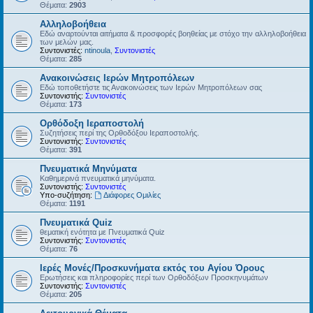
Θέματα:
2903
Αλληλοβοήθεια
Εδώ αναρτούνται αιτήματα & προσφορές βοηθείας με στόχο την αλληλοβοήθεια
των μελών μας.
Συντονιστές:
ntinoula
,
Συντονιστές
Θέματα:
285
Ανακοινώσεις Ιερών Μητροπόλεων
Εδώ τοποθετήστε τις Ανακοινώσεις των Ιερών Μητροπόλεων σας
Συντονιστής:
Συντονιστές
Θέματα:
173
Ορθόδοξη Ιεραποστολή
Συζητήσεις περί της Ορθοδόξου Ιεραποστολής.
Συντονιστής:
Συντονιστές
Θέματα:
391
Πνευματικά Μηνύματα
Καθημερινά πνευματικά μηνύματα.
Συντονιστής:
Συντονιστές
Υπο-συζήτηση:
Διάφορες Ομιλίες
Θέματα:
1191
Πνευματικά Quiz
θεματική ενότητα με Πνευματικά Quiz
Συντονιστής:
Συντονιστές
Θέματα:
76
Ιερές Μονές/Προσκυνήματα εκτός του Αγίου Όρους
Ερωτήσεις και πληροφορίες περί των Ορθοδόξων Προσκηνυμάτων
Συντονιστής:
Συντονιστές
Θέματα:
205