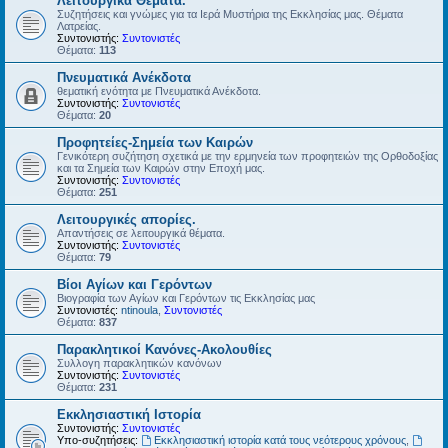
Λειτουργικά Θέματα.
Συζητήσεις και γνώμες για τα Ιερά Μυστήρια της Εκκλησίας μας. Θέματα
Λατρείας.
Συντονιστής:
Συντονιστές
Θέματα:
113
Πνευματικά Ανέκδοτα
θεματική ενότητα με Πνευματικά Ανέκδοτα.
Συντονιστής:
Συντονιστές
Θέματα:
20
Προφητείες-Σημεία των Καιρών
Γενικότερη συζήτηση σχετικά με την ερμηνεία των προφητειών της Ορθοδοξίας
και τα Σημεία των Καιρών στην Εποχή μας.
Συντονιστής:
Συντονιστές
Θέματα:
251
Λειτουργικές απορίες.
Απαντήσεις σε λειτουργικά θέματα.
Συντονιστής:
Συντονιστές
Θέματα:
79
Βίοι Αγίων και Γερόντων
Βιογραφία των Αγίων και Γερόντων τις Εκκλησίας μας
Συντονιστές:
ntinoula
,
Συντονιστές
Θέματα:
837
Παρακλητικοί Κανόνες-Ακολουθίες
Συλλογη παρακλητικών κανόνων
Συντονιστής:
Συντονιστές
Θέματα:
231
Εκκλησιαστική Ιστορία
Συντονιστής:
Συντονιστές
Υπο-συζητήσεις:
Εκκλησιαστική ιστορία κατά τους νεότερους χρόνους
,