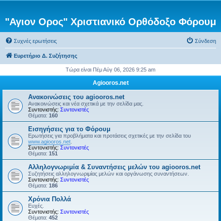
"Αγιον Ορος" Χριστιανικό Ορθόδοξο Φόρουμ
Συχνές ερωτήσεις
Σύνδεση
Ευρετήριο Δ. Συζήτησης
Τώρα είναι Πέμ Αύγ 06, 2026 9:25 am
Agiooros.net
Ανακοινώσεις του agiooros.net
Ανακοινώσεις και νέα σχετικά με την σελίδα μας.
Συντονιστής:
Συντονιστές
Θέματα:
160
Εισηγήσεις για το Φόρουμ
Ερωτήσεις για προβλήματα και προτάσεις σχετικές με την σελίδα του
www.agiooros.net
.
Συντονιστής:
Συντονιστές
Θέματα:
151
Αλληλογνωριμία & Συναντήσεις μελών του agiooros.net
Συζητήσεις αλληλογνωριμίας μελών και οργάνωσης συναντήσεων.
Συντονιστής:
Συντονιστές
Θέματα:
186
Χρόνια Πολλά
Ευχές.
Συντονιστής:
Συντονιστές
Θέματα:
452