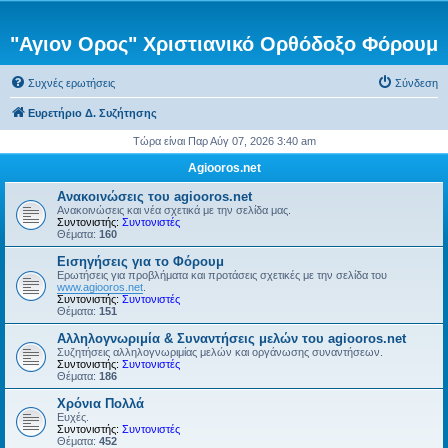
"Αγιον Ορος" Χριστιανικό Ορθόδοξο Φόρουμ
Συχνές ερωτήσεις
Σύνδεση
Ευρετήριο Δ. Συζήτησης
Τώρα είναι Παρ Αύγ 07, 2026 3:40 am
Agiooros.net
Ανακοινώσεις του agiooros.net
Ανακοινώσεις και νέα σχετικά με την σελίδα μας.
Συντονιστής:
Συντονιστές
Θέματα:
160
Εισηγήσεις για το Φόρουμ
Ερωτήσεις για προβλήματα και προτάσεις σχετικές με την σελίδα του
www.agiooros.net
.
Συντονιστής:
Συντονιστές
Θέματα:
151
Αλληλογνωριμία & Συναντήσεις μελών του agiooros.net
Συζητήσεις αλληλογνωριμίας μελών και οργάνωσης συναντήσεων.
Συντονιστής:
Συντονιστές
Θέματα:
186
Χρόνια Πολλά
Ευχές.
Συντονιστής:
Συντονιστές
Θέματα:
452