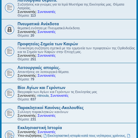
Λειτουργικά Θέματα.
Συζητήσεις και γνώμες για τα Ιερά Μυστήρια της Εκκλησίας μας. Θέματα
Λατρείας.
Συντονιστής:
Συντονιστές
Θέματα:
113
Πνευματικά Ανέκδοτα
θεματική ενότητα με Πνευματικά Ανέκδοτα.
Συντονιστής:
Συντονιστές
Θέματα:
20
Προφητείες-Σημεία των Καιρών
Γενικότερη συζήτηση σχετικά με την ερμηνεία των προφητειών της Ορθοδοξίας
και τα Σημεία των Καιρών στην Εποχή μας.
Συντονιστής:
Συντονιστές
Θέματα:
251
Λειτουργικές απορίες.
Απαντήσεις σε λειτουργικά θέματα.
Συντονιστής:
Συντονιστές
Θέματα:
79
Βίοι Αγίων και Γερόντων
Βιογραφία των Αγίων και Γερόντων τις Εκκλησίας μας
Συντονιστές:
ntinoula
,
Συντονιστές
Θέματα:
837
Παρακλητικοί Κανόνες-Ακολουθίες
Συλλογη παρακλητικών κανόνων
Συντονιστής:
Συντονιστές
Θέματα:
231
Εκκλησιαστική Ιστορία
Συντονιστής:
Συντονιστές
Υπο-συζητήσεις:
Εκκλησιαστική ιστορία κατά τους νεότερους χρόνους
,