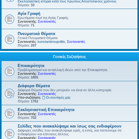
Εκκλησιαστική ιστορία κατά τους πρώτους Αποστολικούς χρόνους
Θέματα:
33
Αγία Γραφή
Ερωτήματα περί της Αγίας Γραφής
Συντονιστής:
Συντονιστές
Θέματα:
71
Πνευματικά Θέματα
Γενικά Πνευματικά Θέματα
Συντονιστές:
konstantinoupolitis
,
Συντονιστές
Θέματα:
207
Γενικές Συζητήσεις
Επικαιρότητα
Προβληματισμοί και ανταλλαγή ιδεών από την Επικαιρότητα.
Συντονιστής:
Συντονιστές
Θέματα:
1855
Διάφορα Θέματα
Διάφορα Θέματα που δεν μπορούν να είναι σε άλλη κατηγορία
Συντονιστής:
Συντονιστές
Υπο-συζήτηση:
Οι συνταγές μας
Θέματα:
1762
Εκκλησιαστική Επικαιρότητα
Συντονιστής:
Συντονιστές
Θέματα:
702
Σελίδες που ανακαλύψαμε και ίσως σας ενδιαφέρουν
Διάφορες σελίδες που ανακαλύψαμε εμείς, ή εσείς, και πιστεύουμε ότι
ενδιαφέρουν και κάποιους άλλους.
Συντονιστής:
Συντονιστές