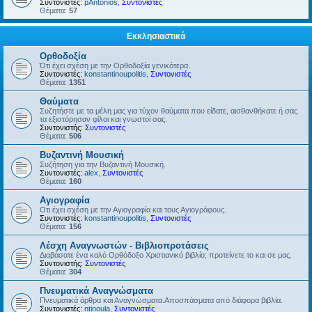
Συντονιστές:
pAntonios
,
Συντονιστές
Θέματα:
57
Εκκλησιαστικά
Ορθοδοξία
Ότι έχει σχέση με την Ορθοδοξία γενικότερα.
Συντονιστές:
konstantinoupolitis
,
Συντονιστές
Θέματα:
1351
Θαύματα
Συζητήστε με τα μέλη μας για τύχον θαύματα που είδατε, αισθανθήκατε ή σας
τα εξιστόρησαν φίλοι και γνωστοί σας.
Συντονιστής:
Συντονιστές
Θέματα:
506
Βυζαντινή Μουσική
Συζήτηση για την Βυζαντινή Μουσική.
Συντονιστές:
alex
,
Συντονιστές
Θέματα:
160
Αγιογραφία
Οτι έχει σχέση με την Αγιογραφία και τους Αγιογράφους.
Συντονιστές:
konstantinoupolitis
,
Συντονιστές
Θέματα:
156
Λέσχη Αναγνωστών - Βιβλιοπροτάσεις
Διαβάσατε ένα καλό Ορθόδοξο Χριστιανικό βιβλίο; προτείνετε το και σε μας.
Συντονιστής:
Συντονιστές
Θέματα:
304
Πνευματικά Αναγνώσματα
Πνευματικά άρθρα και Αναγνώσματα.Αποσπάσματα από διάφορα βιβλία.
Συντονιστές:
ntinoula
,
Συντονιστές