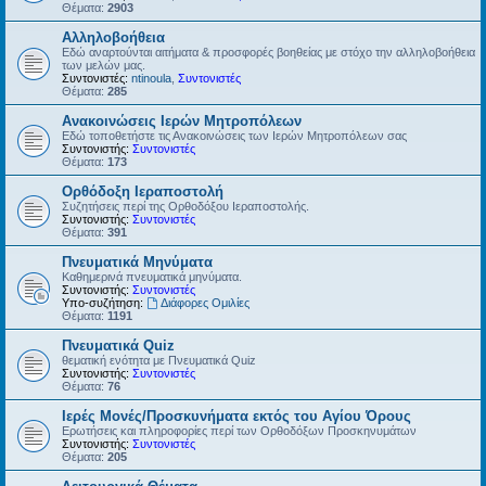
Θέματα:
2903
Αλληλοβοήθεια
Εδώ αναρτούνται αιτήματα & προσφορές βοηθείας με στόχο την αλληλοβοήθεια
των μελών μας.
Συντονιστές:
ntinoula
,
Συντονιστές
Θέματα:
285
Ανακοινώσεις Ιερών Μητροπόλεων
Εδώ τοποθετήστε τις Ανακοινώσεις των Ιερών Μητροπόλεων σας
Συντονιστής:
Συντονιστές
Θέματα:
173
Ορθόδοξη Ιεραποστολή
Συζητήσεις περί της Ορθοδόξου Ιεραποστολής.
Συντονιστής:
Συντονιστές
Θέματα:
391
Πνευματικά Μηνύματα
Καθημερινά πνευματικά μηνύματα.
Συντονιστής:
Συντονιστές
Υπο-συζήτηση:
Διάφορες Ομιλίες
Θέματα:
1191
Πνευματικά Quiz
θεματική ενότητα με Πνευματικά Quiz
Συντονιστής:
Συντονιστές
Θέματα:
76
Ιερές Μονές/Προσκυνήματα εκτός του Αγίου Όρους
Ερωτήσεις και πληροφορίες περί των Ορθοδόξων Προσκηνυμάτων
Συντονιστής:
Συντονιστές
Θέματα:
205