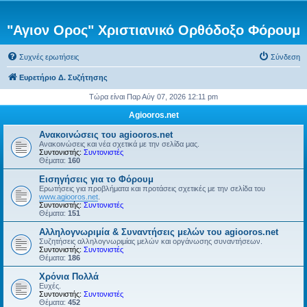
"Αγιον Ορος" Χριστιανικό Ορθόδοξο Φόρουμ
Συχνές ερωτήσεις
Σύνδεση
Ευρετήριο Δ. Συζήτησης
Τώρα είναι Παρ Αύγ 07, 2026 12:11 pm
Agiooros.net
Ανακοινώσεις του agiooros.net
Ανακοινώσεις και νέα σχετικά με την σελίδα μας.
Συντονιστής:
Συντονιστές
Θέματα:
160
Εισηγήσεις για το Φόρουμ
Ερωτήσεις για προβλήματα και προτάσεις σχετικές με την σελίδα του
www.agiooros.net
.
Συντονιστής:
Συντονιστές
Θέματα:
151
Αλληλογνωριμία & Συναντήσεις μελών του agiooros.net
Συζητήσεις αλληλογνωριμίας μελών και οργάνωσης συναντήσεων.
Συντονιστής:
Συντονιστές
Θέματα:
186
Χρόνια Πολλά
Ευχές.
Συντονιστής:
Συντονιστές
Θέματα:
452