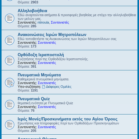
Θέματα:
2903
Αλληλοβοήθεια
Εδώ αναρτούνται αιτήματα & προσφορές βοηθείας με στόχο την αλληλοβοήθεια
των μελών μας.
Συντονιστές:
ntinoula
,
Συντονιστές
Θέματα:
285
Ανακοινώσεις Ιερών Μητροπόλεων
Εδώ τοποθετήστε τις Ανακοινώσεις των Ιερών Μητροπόλεων σας
Συντονιστής:
Συντονιστές
Θέματα:
173
Ορθόδοξη Ιεραποστολή
Συζητήσεις περί της Ορθοδόξου Ιεραποστολής.
Συντονιστής:
Συντονιστές
Θέματα:
391
Πνευματικά Μηνύματα
Καθημερινά πνευματικά μηνύματα.
Συντονιστής:
Συντονιστές
Υπο-συζήτηση:
Διάφορες Ομιλίες
Θέματα:
1191
Πνευματικά Quiz
θεματική ενότητα με Πνευματικά Quiz
Συντονιστής:
Συντονιστές
Θέματα:
76
Ιερές Μονές/Προσκυνήματα εκτός του Αγίου Όρους
Ερωτήσεις και πληροφορίες περί των Ορθοδόξων Προσκηνυμάτων
Συντονιστής:
Συντονιστές
Θέματα:
205