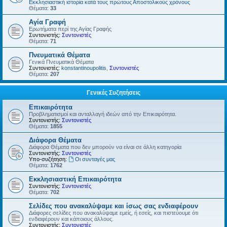
Εκκλησιαστική ιστορία κατά τους πρώτους Αποστολικούς χρόνους
Θέματα:
33
Αγία Γραφή
Ερωτήματα περί της Αγίας Γραφής
Συντονιστής:
Συντονιστές
Θέματα:
71
Πνευματικά Θέματα
Γενικά Πνευματικά Θέματα
Συντονιστές:
konstantinoupolitis
,
Συντονιστές
Θέματα:
207
Γενικές Συζητήσεις
Επικαιρότητα
Προβληματισμοί και ανταλλαγή ιδεών από την Επικαιρότητα.
Συντονιστής:
Συντονιστές
Θέματα:
1855
Διάφορα Θέματα
Διάφορα Θέματα που δεν μπορούν να είναι σε άλλη κατηγορία
Συντονιστής:
Συντονιστές
Υπο-συζήτηση:
Οι συνταγές μας
Θέματα:
1762
Εκκλησιαστική Επικαιρότητα
Συντονιστής:
Συντονιστές
Θέματα:
702
Σελίδες που ανακαλύψαμε και ίσως σας ενδιαφέρουν
Διάφορες σελίδες που ανακαλύψαμε εμείς, ή εσείς, και πιστεύουμε ότι
ενδιαφέρουν και κάποιους άλλους.
Συντονιστής:
Συντονιστές