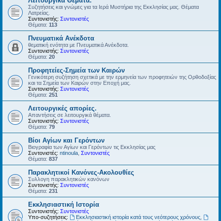
Λειτουργικά Θέματα.
Συζητήσεις και γνώμες για τα Ιερά Μυστήρια της Εκκλησίας μας. Θέματα
Λατρείας.
Συντονιστής:
Συντονιστές
Θέματα:
113
Πνευματικά Ανέκδοτα
θεματική ενότητα με Πνευματικά Ανέκδοτα.
Συντονιστής:
Συντονιστές
Θέματα:
20
Προφητείες-Σημεία των Καιρών
Γενικότερη συζήτηση σχετικά με την ερμηνεία των προφητειών της Ορθοδοξίας
και τα Σημεία των Καιρών στην Εποχή μας.
Συντονιστής:
Συντονιστές
Θέματα:
251
Λειτουργικές απορίες.
Απαντήσεις σε λειτουργικά θέματα.
Συντονιστής:
Συντονιστές
Θέματα:
79
Βίοι Αγίων και Γερόντων
Βιογραφία των Αγίων και Γερόντων τις Εκκλησίας μας
Συντονιστές:
ntinoula
,
Συντονιστές
Θέματα:
837
Παρακλητικοί Κανόνες-Ακολουθίες
Συλλογη παρακλητικών κανόνων
Συντονιστής:
Συντονιστές
Θέματα:
231
Εκκλησιαστική Ιστορία
Συντονιστής:
Συντονιστές
Υπο-συζητήσεις:
Εκκλησιαστική ιστορία κατά τους νεότερους χρόνους
,