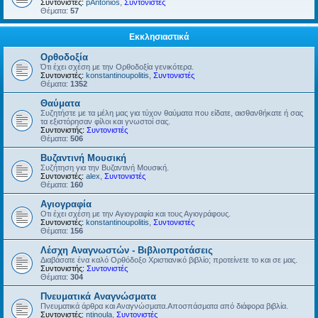
Συντονιστές:
pAntonios
,
Συντονιστές
Θέματα:
57
Εκκλησιαστικά
Ορθοδοξία
Ότι έχει σχέση με την Ορθοδοξία γενικότερα.
Συντονιστές:
konstantinoupolitis
,
Συντονιστές
Θέματα:
1352
Θαύματα
Συζητήστε με τα μέλη μας για τύχον θαύματα που είδατε, αισθανθήκατε ή σας
τα εξιστόρησαν φίλοι και γνωστοί σας.
Συντονιστής:
Συντονιστές
Θέματα:
506
Βυζαντινή Μουσική
Συζήτηση για την Βυζαντινή Μουσική.
Συντονιστές:
alex
,
Συντονιστές
Θέματα:
160
Αγιογραφία
Οτι έχει σχέση με την Αγιογραφία και τους Αγιογράφους.
Συντονιστές:
konstantinoupolitis
,
Συντονιστές
Θέματα:
156
Λέσχη Αναγνωστών - Βιβλιοπροτάσεις
Διαβάσατε ένα καλό Ορθόδοξο Χριστιανικό βιβλίο; προτείνετε το και σε μας.
Συντονιστής:
Συντονιστές
Θέματα:
304
Πνευματικά Αναγνώσματα
Πνευματικά άρθρα και Αναγνώσματα.Αποσπάσματα από διάφορα βιβλία.
Συντονιστές:
ntinoula
,
Συντονιστές