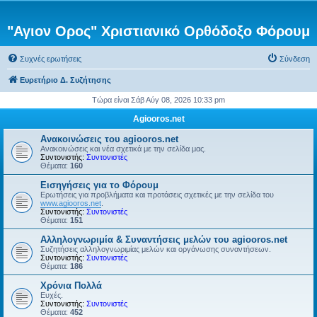
"Αγιον Ορος" Χριστιανικό Ορθόδοξο Φόρουμ
Συχνές ερωτήσεις
Σύνδεση
Ευρετήριο Δ. Συζήτησης
Τώρα είναι Σάβ Αύγ 08, 2026 10:33 pm
Agiooros.net
Ανακοινώσεις του agiooros.net
Ανακοινώσεις και νέα σχετικά με την σελίδα μας.
Συντονιστής:
Συντονιστές
Θέματα:
160
Εισηγήσεις για το Φόρουμ
Ερωτήσεις για προβλήματα και προτάσεις σχετικές με την σελίδα του
www.agiooros.net
.
Συντονιστής:
Συντονιστές
Θέματα:
151
Αλληλογνωριμία & Συναντήσεις μελών του agiooros.net
Συζητήσεις αλληλογνωριμίας μελών και οργάνωσης συναντήσεων.
Συντονιστής:
Συντονιστές
Θέματα:
186
Χρόνια Πολλά
Ευχές.
Συντονιστής:
Συντονιστές
Θέματα:
452