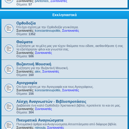
Συντονιστές:
pAntonios
,
Συντονιστές
Θέματα:
57
Εκκλησιαστικά
Ορθοδοξία
Ότι έχει σχέση με την Ορθοδοξία γενικότερα.
Συντονιστές:
konstantinoupolitis
,
Συντονιστές
Θέματα:
1352
Θαύματα
Συζητήστε με τα μέλη μας για τύχον θαύματα που είδατε, αισθανθήκατε ή σας
τα εξιστόρησαν φίλοι και γνωστοί σας.
Συντονιστής:
Συντονιστές
Θέματα:
506
Βυζαντινή Μουσική
Συζήτηση για την Βυζαντινή Μουσική.
Συντονιστές:
alex
,
Συντονιστές
Θέματα:
160
Αγιογραφία
Οτι έχει σχέση με την Αγιογραφία και τους Αγιογράφους.
Συντονιστές:
konstantinoupolitis
,
Συντονιστές
Θέματα:
156
Λέσχη Αναγνωστών - Βιβλιοπροτάσεις
Διαβάσατε ένα καλό Ορθόδοξο Χριστιανικό βιβλίο; προτείνετε το και σε μας.
Συντονιστής:
Συντονιστές
Θέματα:
304
Πνευματικά Αναγνώσματα
Πνευματικά άρθρα και Αναγνώσματα.Αποσπάσματα από διάφορα βιβλία.
Συντονιστές:
ntinoula
,
Συντονιστές