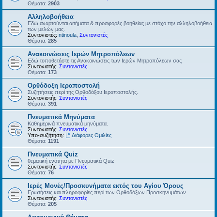
Θέματα:
2903
Αλληλοβοήθεια
Εδώ αναρτούνται αιτήματα & προσφορές βοηθείας με στόχο την αλληλοβοήθεια
των μελών μας.
Συντονιστές:
ntinoula
,
Συντονιστές
Θέματα:
285
Ανακοινώσεις Ιερών Μητροπόλεων
Εδώ τοποθετήστε τις Ανακοινώσεις των Ιερών Μητροπόλεων σας
Συντονιστής:
Συντονιστές
Θέματα:
173
Ορθόδοξη Ιεραποστολή
Συζητήσεις περί της Ορθοδόξου Ιεραποστολής.
Συντονιστής:
Συντονιστές
Θέματα:
391
Πνευματικά Μηνύματα
Καθημερινά πνευματικά μηνύματα.
Συντονιστής:
Συντονιστές
Υπο-συζήτηση:
Διάφορες Ομιλίες
Θέματα:
1191
Πνευματικά Quiz
θεματική ενότητα με Πνευματικά Quiz
Συντονιστής:
Συντονιστές
Θέματα:
76
Ιερές Μονές/Προσκυνήματα εκτός του Αγίου Όρους
Ερωτήσεις και πληροφορίες περί των Ορθοδόξων Προσκηνυμάτων
Συντονιστής:
Συντονιστές
Θέματα:
205