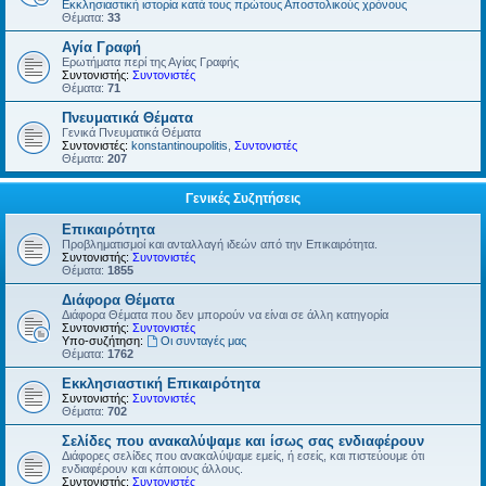
Εκκλησιαστική ιστορία κατά τους πρώτους Αποστολικούς χρόνους
Θέματα:
33
Αγία Γραφή
Ερωτήματα περί της Αγίας Γραφής
Συντονιστής:
Συντονιστές
Θέματα:
71
Πνευματικά Θέματα
Γενικά Πνευματικά Θέματα
Συντονιστές:
konstantinoupolitis
,
Συντονιστές
Θέματα:
207
Γενικές Συζητήσεις
Επικαιρότητα
Προβληματισμοί και ανταλλαγή ιδεών από την Επικαιρότητα.
Συντονιστής:
Συντονιστές
Θέματα:
1855
Διάφορα Θέματα
Διάφορα Θέματα που δεν μπορούν να είναι σε άλλη κατηγορία
Συντονιστής:
Συντονιστές
Υπο-συζήτηση:
Οι συνταγές μας
Θέματα:
1762
Εκκλησιαστική Επικαιρότητα
Συντονιστής:
Συντονιστές
Θέματα:
702
Σελίδες που ανακαλύψαμε και ίσως σας ενδιαφέρουν
Διάφορες σελίδες που ανακαλύψαμε εμείς, ή εσείς, και πιστεύουμε ότι
ενδιαφέρουν και κάποιους άλλους.
Συντονιστής:
Συντονιστές