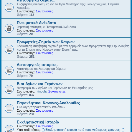
Λειτουργικά Θέματα.
Συζητήσεις και γνώμες για τα Ιερά Μυστήρια της Εκκλησίας μας. Θέματα
Λατρείας.
Συντονιστής:
Συντονιστές
Θέματα:
113
Πνευματικά Ανέκδοτα
θεματική ενότητα με Πνευματικά Ανέκδοτα.
Συντονιστής:
Συντονιστές
Θέματα:
20
Προφητείες-Σημεία των Καιρών
Γενικότερη συζήτηση σχετικά με την ερμηνεία των προφητειών της Ορθοδοξίας
και τα Σημεία των Καιρών στην Εποχή μας.
Συντονιστής:
Συντονιστές
Θέματα:
251
Λειτουργικές απορίες.
Απαντήσεις σε λειτουργικά θέματα.
Συντονιστής:
Συντονιστές
Θέματα:
79
Βίοι Αγίων και Γερόντων
Βιογραφία των Αγίων και Γερόντων τις Εκκλησίας μας
Συντονιστές:
ntinoula
,
Συντονιστές
Θέματα:
837
Παρακλητικοί Κανόνες-Ακολουθίες
Συλλογη παρακλητικών κανόνων
Συντονιστής:
Συντονιστές
Θέματα:
231
Εκκλησιαστική Ιστορία
Συντονιστής:
Συντονιστές
Υπο-συζητήσεις:
Εκκλησιαστική ιστορία κατά τους νεότερους χρόνους
,