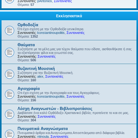
Συντονιστές:
pAntonios
,
Συντονιστές
Θέματα:
57
Εκκλησιαστικά
Ορθοδοξία
Ότι έχει σχέση με την Ορθοδοξία γενικότερα.
Συντονιστές:
konstantinoupolitis
,
Συντονιστές
Θέματα:
1352
Θαύματα
Συζητήστε με τα μέλη μας για τύχον θαύματα που είδατε, αισθανθήκατε ή σας
τα εξιστόρησαν φίλοι και γνωστοί σας.
Συντονιστής:
Συντονιστές
Θέματα:
506
Βυζαντινή Μουσική
Συζήτηση για την Βυζαντινή Μουσική.
Συντονιστές:
alex
,
Συντονιστές
Θέματα:
160
Αγιογραφία
Οτι έχει σχέση με την Αγιογραφία και τους Αγιογράφους.
Συντονιστές:
konstantinoupolitis
,
Συντονιστές
Θέματα:
156
Λέσχη Αναγνωστών - Βιβλιοπροτάσεις
Διαβάσατε ένα καλό Ορθόδοξο Χριστιανικό βιβλίο; προτείνετε το και σε μας.
Συντονιστής:
Συντονιστές
Θέματα:
304
Πνευματικά Αναγνώσματα
Πνευματικά άρθρα και Αναγνώσματα.Αποσπάσματα από διάφορα βιβλία.
Συντονιστές:
ntinoula
,
Συντονιστές