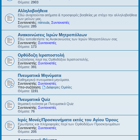
Θέματα:
2903
Αλληλοβοήθεια
Εδώ αναρτούνται αιτήματα & προσφορές βοηθείας με στόχο την αλληλοβοήθεια
των μελών μας.
Συντονιστές:
ntinoula
,
Συντονιστές
Θέματα:
285
Ανακοινώσεις Ιερών Μητροπόλεων
Εδώ τοποθετήστε τις Ανακοινώσεις των Ιερών Μητροπόλεων σας
Συντονιστής:
Συντονιστές
Θέματα:
173
Ορθόδοξη Ιεραποστολή
Συζητήσεις περί της Ορθοδόξου Ιεραποστολής.
Συντονιστής:
Συντονιστές
Θέματα:
391
Πνευματικά Μηνύματα
Καθημερινά πνευματικά μηνύματα.
Συντονιστής:
Συντονιστές
Υπο-συζήτηση:
Διάφορες Ομιλίες
Θέματα:
1191
Πνευματικά Quiz
θεματική ενότητα με Πνευματικά Quiz
Συντονιστής:
Συντονιστές
Θέματα:
76
Ιερές Μονές/Προσκυνήματα εκτός του Αγίου Όρους
Ερωτήσεις και πληροφορίες περί των Ορθοδόξων Προσκηνυμάτων
Συντονιστής:
Συντονιστές
Θέματα:
205