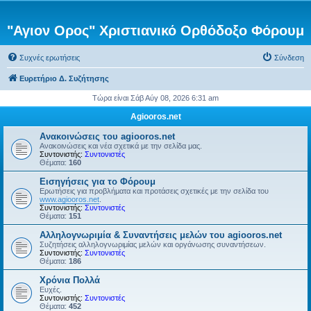
"Αγιον Ορος" Χριστιανικό Ορθόδοξο Φόρουμ
Συχνές ερωτήσεις
Σύνδεση
Ευρετήριο Δ. Συζήτησης
Τώρα είναι Σάβ Αύγ 08, 2026 6:31 am
Agiooros.net
Ανακοινώσεις του agiooros.net
Ανακοινώσεις και νέα σχετικά με την σελίδα μας.
Συντονιστής:
Συντονιστές
Θέματα:
160
Εισηγήσεις για το Φόρουμ
Ερωτήσεις για προβλήματα και προτάσεις σχετικές με την σελίδα του
www.agiooros.net
.
Συντονιστής:
Συντονιστές
Θέματα:
151
Αλληλογνωριμία & Συναντήσεις μελών του agiooros.net
Συζητήσεις αλληλογνωριμίας μελών και οργάνωσης συναντήσεων.
Συντονιστής:
Συντονιστές
Θέματα:
186
Χρόνια Πολλά
Ευχές.
Συντονιστής:
Συντονιστές
Θέματα:
452