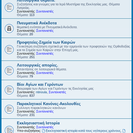
Λειτουργικά Θέματα.
Συζητήσεις και γνώμες για τα Ιερά Μυστήρια της Εκκλησίας μας. Θέματα
Λατρείας.
Συντονιστής:
Συντονιστές
Θέματα:
113
Πνευματικά Ανέκδοτα
θεματική ενότητα με Πνευματικά Ανέκδοτα.
Συντονιστής:
Συντονιστές
Θέματα:
20
Προφητείες-Σημεία των Καιρών
Γενικότερη συζήτηση σχετικά με την ερμηνεία των προφητειών της Ορθοδοξίας
και τα Σημεία των Καιρών στην Εποχή μας.
Συντονιστής:
Συντονιστές
Θέματα:
251
Λειτουργικές απορίες.
Απαντήσεις σε λειτουργικά θέματα.
Συντονιστής:
Συντονιστές
Θέματα:
79
Βίοι Αγίων και Γερόντων
Βιογραφία των Αγίων και Γερόντων τις Εκκλησίας μας
Συντονιστές:
ntinoula
,
Συντονιστές
Θέματα:
837
Παρακλητικοί Κανόνες-Ακολουθίες
Συλλογη παρακλητικών κανόνων
Συντονιστής:
Συντονιστές
Θέματα:
231
Εκκλησιαστική Ιστορία
Συντονιστής:
Συντονιστές
Υπο-συζητήσεις:
Εκκλησιαστική ιστορία κατά τους νεότερους χρόνους
,