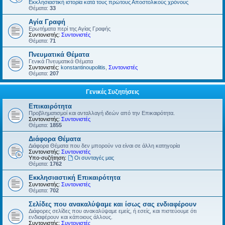
Εκκλησιαστική ιστορία κατά τους πρώτους Αποστολικούς χρόνους
Θέματα:
33
Αγία Γραφή
Ερωτήματα περί της Αγίας Γραφής
Συντονιστής:
Συντονιστές
Θέματα:
71
Πνευματικά Θέματα
Γενικά Πνευματικά Θέματα
Συντονιστές:
konstantinoupolitis
,
Συντονιστές
Θέματα:
207
Γενικές Συζητήσεις
Επικαιρότητα
Προβληματισμοί και ανταλλαγή ιδεών από την Επικαιρότητα.
Συντονιστής:
Συντονιστές
Θέματα:
1855
Διάφορα Θέματα
Διάφορα Θέματα που δεν μπορούν να είναι σε άλλη κατηγορία
Συντονιστής:
Συντονιστές
Υπο-συζήτηση:
Οι συνταγές μας
Θέματα:
1762
Εκκλησιαστική Επικαιρότητα
Συντονιστής:
Συντονιστές
Θέματα:
702
Σελίδες που ανακαλύψαμε και ίσως σας ενδιαφέρουν
Διάφορες σελίδες που ανακαλύψαμε εμείς, ή εσείς, και πιστεύουμε ότι
ενδιαφέρουν και κάποιους άλλους.
Συντονιστής:
Συντονιστές